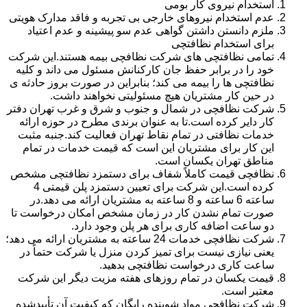
استخدام نیروی کار بومی
عدم استخدام نیروهای خارجی بی تجربه و فاقد مدارک هویتی
ملزم دانستن داشتن گواهی عدم سو پیشینه و عدم اعتیاد
برای استخدام نظافتچی
تمامی نظافتچی های شرکت نظافچی بیمه هستند.این شرکت
خود را در برابر حفظ جان کارکنانش مسئول می داند و کلیه
نظافتچی ها را بیمه می کند؛ بنابراین در صورت بروز حادثه ی
در حین کار مشتریان هیچ مسئولیتی نخواهند داشت.
شرکت نظافچی در شمال و جنوب و شرق و غرب تهران دفتر
کار دایر کرده است.تا به عنوان برندی مطرح در حوزه ارائه
خدمات نظافتی در تمام نقاط تهران فعالیت کند.جنبه مثبت
این کار برای مشتریان این است که قیمت خدمات در تمام
مناطق تهران یکسان است.
نظافچی قیمت کاملاً شفاف برای دستمزد نظافتچی مشخص
کرده است.این شرکت برای تعیین دستمزد پلن قیمتی 4
ساعته 6 ساعته و 8 ساعته به مشتریان ارائه می دهد.در
صورت تمام نشدن کار در زمان مشخص امکان درخواست تا
دو ساعت اضافه کاری برای هر پلن وجود دارد.
شرکت نظافچی خدمات 24 ساعته به مشتریان ارائه می دهد؛
یعنی نیازی نیست برای تمیز کردن منزل یا شرکت حتماً در
ساعت کاری درخواست نظافتچی بدهید.
قیمت یکسان در تمام روزهای هفته مزیت دیگر این شرکت
معتبر است.
شرکت نظافچی مواد شوینده رایگان که کیفیت آن تأییدشده