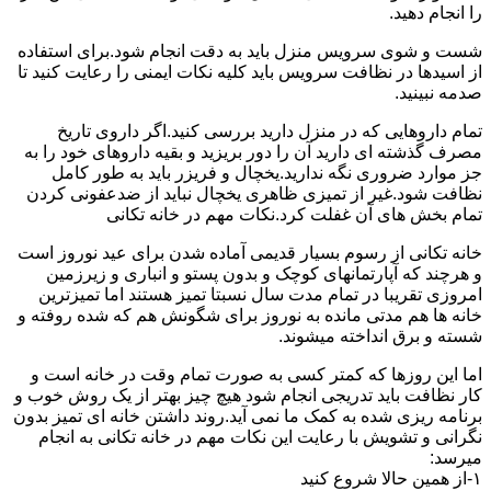
را انجام دهید.
شست و شوی سرویس منزل باید به دقت انجام شود.برای استفاده
از اسیدها در نظافت سرویس باید کلیه نکات ایمنی را رعایت کنید تا
صدمه نبینید.
تمام داروهایی که در منزل دارید بررسی کنید.اگر داروی تاریخ
مصرف گذشته ای دارید آن را دور بریزید و بقیه داروهای خود را به
جز موارد ضروری نگه ندارید.یخچال و فریزر باید به طور کامل
نظافت شود.غیر از تمیزی ظاهری یخچال نباید از ضدعفونی کردن
تمام بخش های آن غفلت کرد.نکات مهم در خانه تکانی
خانه تکانی از رسوم بسیار قدیمی آماده شدن برای عید نوروز است
و هرچند که آپارتمانهای کوچک و بدون پستو و انباری و زیرزمین
امروزی تقریبا در تمام مدت سال نسبتا تمیز هستند اما تمیزترین
خانه ها هم مدتی مانده به نوروز برای شگونش هم که شده روفته و
شسته و برق انداخته میشوند.
اما این روزها که کمتر کسی به صورت تمام وقت در خانه است و
کار نظافت باید تدریجی انجام شود هیچ چیز بهتر از یک روش خوب و
برنامه ریزی شده به کمک ما نمی آید.روند داشتن خانه ای تمیز بدون
نگرانی و تشویش با رعایت این نکات مهم در خانه تکانی به انجام
میرسد:
۱-از همین حالا شروع کنید