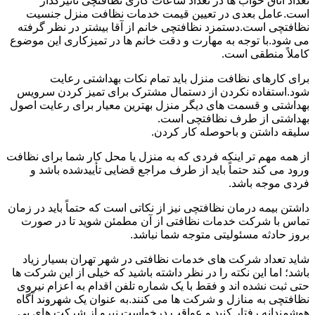
تعداد اتاق خواب ها در تعداد ساعات کاری نظافتچی تأثیرگذار
است.عامل بعدی در تعیین قیمت خدمات نظافت منزل جنسیت
نظافتچی است.دستمزد نظافتچی خانم از آقا بیشتر در نظر گرفته
می شود.با توجه به مهارت و دقت خانم ها در تمیزکاری این موضوع
کاملاً منطقی است.
برای کارهای نظافت منزل باید تمام نکات بهداشتی رعایت
شود.استفاده نکردن از دستمال مشترک برای تمیز کردن سرویس
بهداشتی و قسمت های دیگر منزل بهترین معیار برای رعایت اصول
بهداشتی از طرف نظافتچی است.
سلیقه داشتن و باحوصله کار کردن.
از همه مهم تر اینکه فردی که به منزل یا محل کار شما برای نظافت
ورود می کند حتماً باید از طرف مراجع قضایی تأییدشده باشد و
فردی موجه باشد.
داشتن بیمه درمان نظافتچی نیز از نکاتی است که حتماً باید در زمان
تماس با شرکت خدمات نظافتی از آن مطمئن شوید تا در صورت
بروز حادثه مسئولیتی متوجه شما نباشد.
شاید تعداد شرکت های خدمات نظافتی در شهر تهران بسیار زیاد
باشد؛ اما این نکته را در نظر داشته باشید که خیلی از این شرکت ها
حتی ثبت نشده اند و فقط با یک شماره تلفن اقدام به اعزام نیروی
نظافتچی به منازل و شرکت ها می کنند.به عنوان یک شهروند آگاه
هوشمندانه رفتار کنید و عواقب درخواست نیرو از شرکت های بی