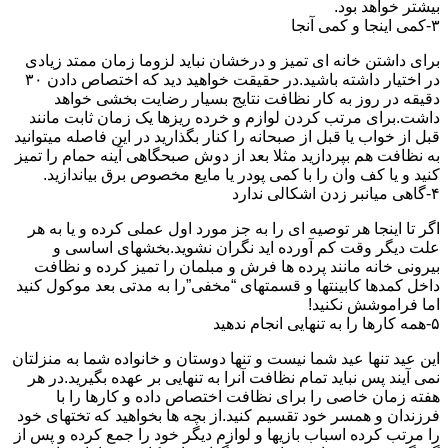
بیشتر خواهد بود.
۳-کمی اینجا و کمی آنجا
برای داشتن خانه ای تمیز و درخشان نباید لزوما زمان ممتد زیادی
در اختیار داشته باشید.در حقیقت خواهید دید که اختصاص دادن ۳۰
دقیقه در روز به کار نظافت نتایج بسیار رضایت بخشی خواهد
داشت.برای مرتب کردن لوازم و خرده ریزها یک زمان ثابت مانند
قبل از خواب یا قبل از صبحانه را کنار بگذارید در این فاصله میتوانید
به نظافت هم بپردازید مثلا بعد از دوش صبحگاهی آینه حمام را تمیز
کنید و یا کف وان را با کمی پودر یا مایع مخصوص برق بیاندازید.
۴-گاهی میانبر زدن اشکالی ندارد
اگر تا اینجا هر توصیه ای را به جز مورد اول عملی کرده و یا به هر
علت دیگر وقت کم آورده اید نگران نشوید.بخشهای اساسی و
بیرونی خانه مانند پرده ها فرش و مبلمان را تمیز کرده و نظافت
داخل کمدها کابینتها و قسمتهای “مخفی”را به مدتی بعد موکول کنید
اما فراموشش نکنید!
۵-همه کارها را به تنهایی انجام ندهید
این عید تنها عید شما نیست و تنها دوستان و خانواده شما به منزلتان
نمی آیند پس نباید تمام نظافت آنرا به تنهایی بر عهده بگیرید.در هر
هفته زمان خاصی را برای نظافت اختصاص داده و کارها را با
فرزندان و همسر خود تقسیم کنید.از بچه ها بخواهید که تختهای خود
را مرتب کرده اسباب بازیها و لوازم دیگر خود را جمع کرده و پس از