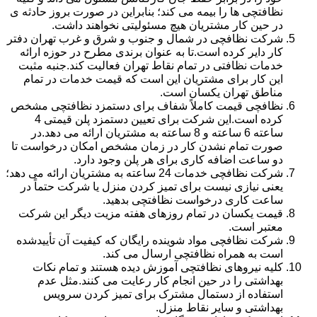
نظافتچی ها را بیمه می کند؛ بنابراین در صورت بروز حادثه ی
در حین کار مشتریان هیچ مسئولیتی نخواهند داشت.
شرکت نظافچی در شمال و جنوب و شرق و غرب تهران دفتر
کار دایر کرده است.تا به عنوان برندی مطرح در حوزه ارائه
خدمات نظافتی در تمام نقاط تهران فعالیت کند.جنبه مثبت
این کار برای مشتریان این است که قیمت خدمات در تمام
مناطق تهران یکسان است.
نظافچی قیمت کاملاً شفاف برای دستمزد نظافتچی مشخص
کرده است.این شرکت برای تعیین دستمزد پلن قیمتی 4
ساعته 6 ساعته و 8 ساعته به مشتریان ارائه می دهد.در
صورت تمام نشدن کار در زمان مشخص امکان درخواست تا
دو ساعت اضافه کاری برای هر پلن وجود دارد.
شرکت نظافچی خدمات 24 ساعته به مشتریان ارائه می دهد؛
یعنی نیازی نیست برای تمیز کردن منزل یا شرکت حتماً در
ساعت کاری درخواست نظافتچی بدهید.
قیمت یکسان در تمام روزهای هفته مزیت دیگر این شرکت
معتبر است.
شرکت نظافچی مواد شوینده رایگان که کیفیت آن تأییدشده
است به همراه نظافتچی ارسال می کند.
کلیه نیروهای نظافتچی آموزش دیده هستند و تمام نکات
بهداشتی را در حین انجام کار رعایت می کنند.مثل عدم
استفاده از دستمال مشترک برای تمیز کردن سرویس
بهداشتی و سایر نقاط منزل.