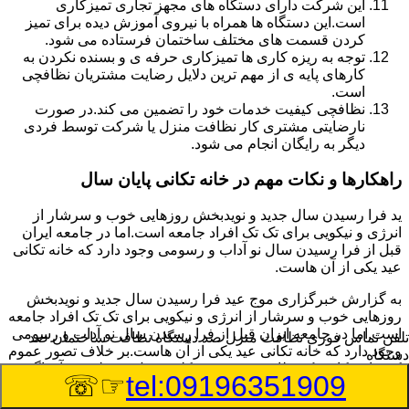
این شرکت دارای دستگاه های مجهز تجاری تمیزکاری
است.این دستگاه ها همراه با نیروی آموزش دیده برای تمیز
کردن قسمت های مختلف ساختمان فرستاده می شود.
توجه به ریزه کاری ها تمیزکاری حرفه ی و بسنده نکردن به
کارهای پایه ی از مهم ترین دلایل رضایت مشتریان نظافچی
است.
نظافچی کیفیت خدمات خود را تضمین می کند.در صورت
نارضایتی مشتری کار نظافت منزل یا شرکت توسط فردی
دیگر به رایگان انجام می شود.
راهکارها و نکات مهم در خانه تکانی پایان سال
ید فرا رسیدن سال جدید و نویدبخش روزهایی خوب و سرشار از
انرژی و نیکویی برای تک تک افراد جامعه است.اما در جامعه ایران
قبل از فرا رسیدن سال نو آداب و رسومی وجود دارد که خانه تکانی
عید یکی از آن هاست.
به گزارش خبرگزاری موج عید فرا رسیدن سال جدید و نویدبخش
روزهایی خوب و سرشار از انرژی و نیکویی برای تک تک افراد جامعه
است.اما در جامعه ایران قبل از فرا رسیدن سال نو آداب و رسومی
تلفن تماس فوری
نظافت منزل صد دستگاه نظافت ساختمان صد
وجود دارد که خانه تکانی عید یکی از آن هاست.بر خلاف تصور عموم
دستگاه
که خانه تکانی یک نظافت عمومی و کلی منزل به نظر می آید اگر
☞☏
tel:09196351909
بخواهیم به طور اصولی آن را انجام دهیم باید به برخی از نکات توجه
بیشتر داشته باشیم.