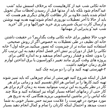
خانه تکانی شب عید از کارهاییست که برخلاف اسمش نباید “شب
عید”انجام شود بلکه باید از مدتها قبل از رسیدن لحظات سال تحویل
انجام شده باشد.علاوه بر کار نظافت کارهای دیگری هم هست که
باید از حالا تا آخر تعطیلات نوروزی انجام شوند:تهیه هدیه تهیه نوشتن
و ارسال کارت تبریک شیرینی پزی خرید خوراکیها و در کل “خرید
شب عید”و پذیرایی از مهمانها.
خوب حالا چطور برای خانه تکانی وقت بگذاریم؟ در حقیقت داشتن
خانه ای نظیف در طی تعطیلات به خصوص اگر از روش صحیحی
استفاده کنید ساده تر از چیزیست که تصور میکنید.مرحله اول؟ خانه
تکانی را قبل از دوران پر تنش آخر فصل انجام دهید.به این ترتیب کار
را بدون عجله و فشار روحی انجام میدهید و به اندازه کافی برای
پروژه های وقت گیری مانند تغییر دکوراسیون یا برق انداختن لوازم
فلزی زمان خواهید داشت.
۲-فهرستی تهیه کنید و آن را دو مرتبه چک کنید
قبل از اینکه شروع کنید فهرستی از تمام چیزهایی که باید تمیز شوند
تهیه کنید.کارها را بر اساس هر اتاق تقسیم کنید و زمانی برای هر
کار در نظر بگیرید.به این ترتیب میتوانید بسته به زمان لازم برای هر
کار حتی از زمانهای اضافه بسیار کوتاه نیز استفاده کنید و مثلا چند
تکه لباس را در ماشین لباسشویی بریزید.هنگامی که به تدریج هر
مورد موجود در فهرست را علامت میزنید حس بسیار خوبی به شما
دست میدهد و احتمال اینکه کارتان را تمام و کمال انجام دهید بسیار