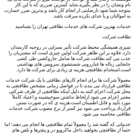
نام ونشان را در نظر بگیرید.شاید کمترین ضرری که با این کار
متوجه شما شود نارضایتی از انجام کار باشد و بدترین ضرر خسارت
به اموالتان و یا خدای نکرده سرقت باشد.
خدمات بهترین شرکت های خدمات نظافتی تهران را بشناسید
نظافت شرکت
تمیزی همیشگی محیط شرکت تأثیر بسزایی در روحیه کارمندان
دارد.علاوه بر این ظاهر شرکت اولین چیزی است که مشتریان را
جذب می کند.نظافت شرکت ها شامل جاروکشی طی کشی
جابجایی زباله ها غبارروبی شستشوی سرویس های بهداشتی
است.استخدام نظافتچی هزینه ی زیادی برای شرکت ها دارد.
معمولاً شرکت ها برای انجام کارهای نظافتی با یک شرکت خدمات
نظافتی قرارداد می بندند تا در فواصل زمانی مشخص نظافتچی به
محل شرکت اعزام کنند.به دلیل اینکه نظافتچی از طرف شرکتی
معتبر اعزام می شود ازلحاظ نداشتن سوءپیشینه و اعتیاد کاملاً
مورد تأیید و قابل اطمینان است.هزینه ی که در صورت بستن
قرارداد پرداخت می شود نیز کمتر از نرخ مصوب شرکت خدمات
نظافتی محاسبه می شود.
خدماتی که گفته شد را معمولاً تمام نظافتچی ها انجام می دهند؛ اما
حتماً از نظافتچی بخواهید داخل ماکرویو در و پنچرها و تلفن های