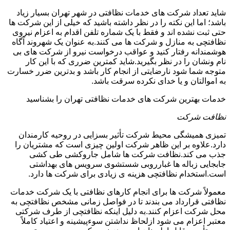
شاید تعداد شرکت های خدمات نظافتی در شهر تهران بسیار زیاد
باشد؛ اما این نکته را در نظر داشته باشید که خیلی از این شرکت ها
حتی ثبت نشده اند و فقط با یک شماره تلفن اقدام به اعزام نیروی
نظافتچی به منازل و شرکت ها می کنند.به عنوان یک شهروند آگاه
هوشمندانه رفتار کنید و عواقب درخواست نیرو از شرکت های بی
نام ونشان را در نظر بگیرید.شاید کمترین ضرری که با این کار
متوجه شما شود نارضایتی از انجام کار باشد و بدترین ضرر خسارت
به اموالتان و یا خدای نکرده سرقت باشد.
خدمات بهترین شرکت های خدمات نظافتی تهران را بشناسید
نظافت شرکت
تمیزی همیشگی محیط شرکت تأثیر بسزایی در روحیه کارمندان
دارد.علاوه بر این ظاهر شرکت اولین چیزی است که مشتریان را
جذب می کند.نظافت شرکت ها شامل جاروکشی طی کشی
جابجایی زباله ها غبارروبی شستشوی سرویس های بهداشتی
است.استخدام نظافتچی هزینه ی زیادی برای شرکت ها دارد.
معمولاً شرکت ها برای انجام کارهای نظافتی با یک شرکت خدمات
نظافتی قرارداد می بندند تا در فواصل زمانی مشخص نظافتچی به
محل شرکت اعزام کنند.به دلیل اینکه نظافتچی از طرف شرکتی
معتبر اعزام می شود ازلحاظ نداشتن سوءپیشینه و اعتیاد کاملاً