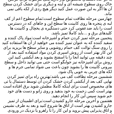
خاک روی سطوح شیشه ای و آینه و دیگری برای خشک کردن سطح
آن ها اگر به این صورت عمل کنید دیگر هیچ ردی از لکه باقی نمی
ماند.
چهارمین مرحله نظافت تمام سطوح است:تمام سطوح اعم از کف
لبه ی پنجره ها روی کابینت ها سطح اپن و جاهای که در دسترس
است را باید ضدعفونی کرد حتی دستگیره ی یخچال و کابینت ها
کلیدهای برق و …باید کاملا تمیز باشد.
پنجمین مرحله تمیز کردن حمام و آشپزخانه است:مواد پاک کننده و
سفید کننده که به عنوان تمیز کننده می خواهید از آن ها استفاده کنید
را روی سنگ توالت کف حمام روشویی و سایر سطح ها بریزید برای
این کار بهتر است از روش اسپری کردن مواد استفاده کنید بعد از
چند دقیقه می توانید آنجا را با اسفنج بشوید و بعد آبکشی کنید این
روش برای آشپزخانه نیز جوابگو است حتی می توانید داخل و سطح
بیرونی کابینت ها را بشوید چون باعث می شواد تمامی جرم ها و
لکه های چربی به خوبی پاک شود.
ششمین مرحله نظافت کف می باشد:بهترین راه برای تمیز کردن
نهایی کف بعد از آبکشی کردن خشک کردن آن توسط دستمال یا تی
های مخصوص است برای اینکه کاملا مطمئن شوید برق افتاده است
بهتر است کمی زحمت به خود بدهید و روی زانو و دست های خود
خم شوید سپس این کار را انجام دهید.
هفتمین و آخرین مرحله جارو کشیدن است:برای اطمینان از تمیز
جارو کشیدن بهتر است از اتاق ها شروع کنید و بعد به طرف نشیمن
و اتاق پذیرایی پیش بروید و این کار را تا راهرو یا نزدیک در ورودی