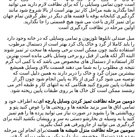
است چون تمامی وسایلی را که برای نظافت لازم دارید می توانید
آنجا بگذارید بقیه مراحل کار نیز بهتر است از بالا شروع شود مانند
گردگیری کتابخانه بوفه یا قفسه های دیگر در نظر گرفتن تمام جهان
برای تمیز کاری باعث می شود هیچ قسمتی را جا نگذارید.
اولین مرحله در نظافت گردگیری است
مبل صندلی تابلوها تلوزیون و تمامی وسایلی که در خانه وجود دارد
را باید کاملا از گرد و خاک پاک کرد بهتر است از دستمال مرطوب
استفاده نکنید چون ممکن است برخی وسیله ها سخت تر تمیز شوند
البته اگر لکه هایی از قبل رو برخی وسایل باقی مانده است بهترین
کار استفاده از دستمال های مخصوص می باشد که با کمی آب گرم
نتیجه ی مطلوب را به شما می دهند قسمت بالای وسایل همیشع
بیشترین میزان گرد و خاک را دربر دارند به همین دلیل است که
توصیه می شود گرد گیری از بالا به پایین انجام شود چون اگر از
طبقات پایین شروع کنید هنگامی که به انتهای کار و طبقه آخر می
رشسد ممکن است کل خاک ها بر روی طبقات پایین ریخته شود.
دومین مرحله نظافت تمیز کردن وسایل پارچه ای
:به اطراف خود و
تمامی اتاق ها سر بزنید ملحفه ها و روتختی ها را عوض کنید پتو و
روبالشتی ها را بشوید در صورت نیاز می توانید پرده ها را هم تمیز
کنید یا به وسیله ی بخارشو دستی به سر و رویشان بکشید البته برای
گردگیری می توانید از جاروبرقی هم کمک بگیرید.
سومین مرحله نظافت منزل شیشه ها هست
:برای انجام این مرحله
به دو عدد دستمال مخصوص نیاز دارید یکی مرطوب برای گرفتن