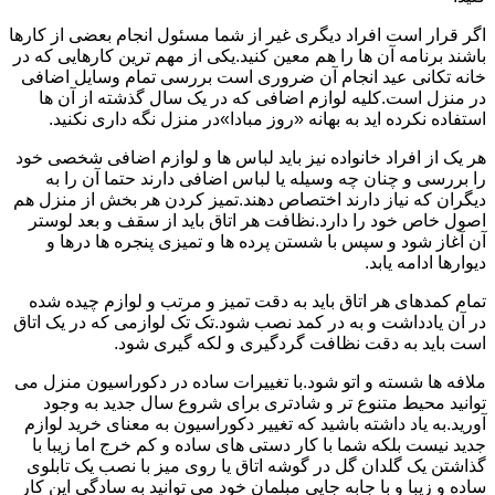
اگر قرار است افراد دیگری غیر از شما مسئول انجام بعضی از کارها
باشند برنامه آن ها را هم معین کنید.یکی از مهم ترین کارهایی که در
خانه تکانی عید انجام آن ضروری است بررسی تمام وسایل اضافی
در منزل است.کلیه لوازم اضافی که در یک سال گذشته از آن ها
استفاده نکرده اید به بهانه «روز مبادا»در منزل نگه داری نکنید.
هر یک از افراد خانواده نیز باید لباس ها و لوازم اضافی شخصی خود
را بررسی و چنان چه وسیله یا لباس اضافی دارند حتما آن را به
دیگران که نیاز دارند اختصاص دهند.تمیز کردن هر بخش از منزل هم
اصول خاص خود را دارد.نظافت هر اتاق باید از سقف و بعد لوستر
آن آغاز شود و سپس با شستن پرده ها و تمیزی پنجره ها درها و
دیوارها ادامه یابد.
تمام کمدهای هر اتاق باید به دقت تمیز و مرتب و لوازم چیده شده
در آن یادداشت و به در کمد نصب شود.تک تک لوازمی که در یک اتاق
است باید به دقت نظافت گردگیری و لکه گیری شود.
ملافه ها شسته و اتو شود.با تغییرات ساده در دکوراسیون منزل می
توانید محیط متنوع تر و شادتری برای شروع سال جدید به وجود
آورید.به یاد داشته باشید که تغییر دکوراسیون به معنای خرید لوازم
جدید نیست بلکه شما با کار دستی های ساده و کم خرج اما زیبا با
گذاشتن یک گلدان گل در گوشه اتاق یا روی میز با نصب یک تابلوی
ساده و زیبا و با جابه جایی مبلمان خود می توانید به سادگی این کار