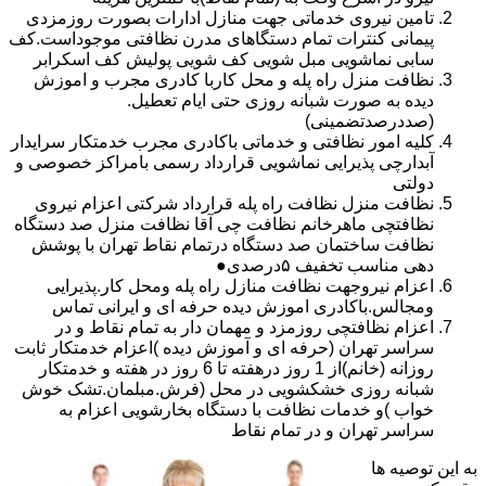
تامین نیروی خدماتی جهت منازل ادارات بصورت روزمزدی
پیمانی کنترات تمام دستگاهای مدرن نظافتی موجوداست.کف
سابی نماشویی مبل شویی کف شویی پولیش کف اسکرابر
نظافت منزل راه پله و محل کاربا کادری مجرب و اموزش
دیده به صورت شبانه روزی حتی ایام تعطیل.
(صددرصدتضمینی)
کلیه امور نظافتی و خدماتی باکادری مجرب خدمتکار سرایدار
آبدارچی پذیرایی نماشویی قرارداد رسمی بامراکز خصوصی و
دولتی
نظافت منزل نظافت راه پله قرارداد شرکتی اعزام نیروی
نظافتچی ماهرخانم نظافت چی آقا نظافت منزل صد دستگاه
نظافت ساختمان صد دستگاه درتمام نقاط تهران با پوشش
دهی مناسب تخفیف ۵درصدی●
اعزام نیروجهت نظافت منازل راه پله ومحل کار.پذیرایی
ومجالس.باکادری اموزش دیده حرفه ای و ایرانی تماس
اعزام نظافتچی روزمزد و مهمان دار به تمام نقاط و در
سراسر تهران (حرفه ای و آموزش دیده )اعزام خدمتکار ثابت
روزانه (خانم)از 1 روز درهفته تا 6 روز در هفته و خدمتکار
شبانه روزی خشکشویی در محل (فرش.مبلمان.تشک خوش
خواب )و خدمات نظافت با دستگاه بخارشویی اعزام به
سراسر تهران و در تمام نقاط
به این توصیه ها