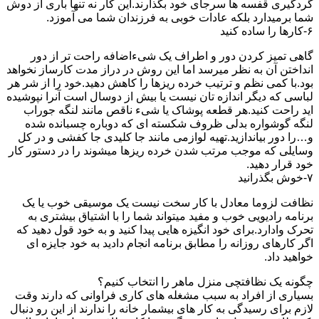
گردگیری قفسه ها سرجای خود بگذارند.این کار نه تنها باری از دوش
شما برمیدارد بلکه عادات خوبی به فرزندان شما می آموزد.
۶-کارها را ساده کنید
گاهی تمیز کردن دور و اطراف یک شیءاضافه راحت تر از دور
انداختن آن به نظر میرسد اما این روش در دراز مدت کارساز نخواهد
بود.با کمی نظم و ترتیب خرده ریزها را کاهش دهید.خود را از شر هر
لباسی که دیگر اندازه تان نیست یا بیش از دوسال است آنرا نپوشیده
اید راحت کنید.هر قطعه پوشاک یا شیء ناقص مانند لنگه جوراب
لنگه گوشواره بدلی ظروف شکسته ای که دوباره چسبانده شده
و…را دور بیاندازید.تهیه لوازمی مانند جا کلیدی جا کفشی و در کل
وسایلی که موجب مرتب شدن خرده ریزها میشوند را در دستور کار
خود قرار دهید.
۷-خوش بگذرانید
نظافت لزوما معادل با کار سخت نیست یک موسیقی خوب یا یک
برنامه رادیویی خوب و مفید میتواند شما را با اشتیاق بیشتری به
تحرک وادارد.برای خود انگیزه هایی پیدا کنید و به خود قول دهید که
اگر کارهای روزانه را مطابق برنامه انجام دادید به خود جایزه ای
خواهید داد.
چگونه یک نظافتچی منزل ماهر را انتخاب کنیم؟
بسیاری از افراد به سبب مشغله های کاری فراوانی که دارند وقت
لازم برای رسیدگی به کار های بیشمار خانه را ندارند از این رو دنبال