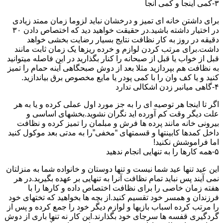
۳-کمی اینجا و کمی آنجا
برای داشتن خانه ای تمیز و درخشان نباید لزوما زمان ممتد زیادی
در اختیار داشته باشید.در حقیقت خواهید دید که اختصاص دادن ۳۰
دقیقه در روز به کار نظافت نتایج بسیار رضایت بخشی خواهد
داشت.برای مرتب کردن لوازم و خرده ریزها یک زمان ثابت مانند
قبل از خواب یا قبل از صبحانه را کنار بگذارید در این فاصله میتوانید
به نظافت هم بپردازید مثلا بعد از دوش صبحگاهی آینه حمام را تمیز
کنید و یا کف وان را با کمی پودر یا مایع مخصوص برق بیاندازید.
۴-گاهی میانبر زدن اشکالی ندارد
اگر تا اینجا هر توصیه ای را به جز مورد اول عملی کرده و یا به هر
علت دیگر وقت کم آورده اید نگران نشوید.بخشهای اساسی و
بیرونی خانه مانند پرده ها فرش و مبلمان را تمیز کرده و نظافت
داخل کمدها کابینتها و قسمتهای “مخفی”را به مدتی بعد موکول کنید
اما فراموشش نکنید!
۵-همه کارها را به تنهایی انجام ندهید
این عید تنها عید شما نیست و تنها دوستان و خانواده شما به منزلتان
نمی آیند پس نباید تمام نظافت آنرا به تنهایی بر عهده بگیرید.در هر
هفته زمان خاصی را برای نظافت اختصاص داده و کارها را با
فرزندان و همسر خود تقسیم کنید.از بچه ها بخواهید که تختهای خود
را مرتب کرده اسباب بازیها و لوازم دیگر خود را جمع کرده و پس از
گردگیری قفسه ها سرجای خود بگذارند.این کار نه تنها باری از دوش