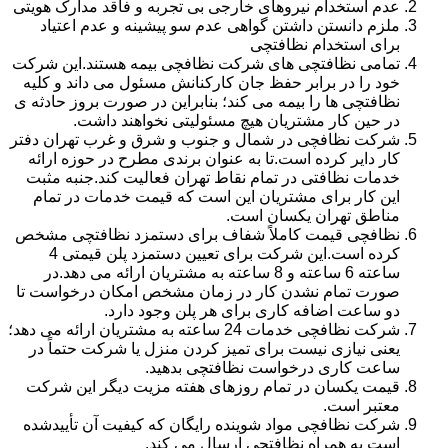
عدم استخدام نیروهای خارجی بی تجربه و فاقد مدارک هویتی
ملزم دانستن داشتن گواهی عدم سو پیشینه و عدم اعتیاد
برای استخدام نظافتچی
تمامی نظافتچی های شرکت نظافچی بیمه هستند.این شرکت
خود را در برابر حفظ جان کارکنانش مسئول می داند و کلیه
نظافتچی ها را بیمه می کند؛ بنابراین در صورت بروز حادثه ی
در حین کار مشتریان هیچ مسئولیتی نخواهند داشت.
شرکت نظافچی در شمال و جنوب و شرق و غرب تهران دفتر
کار دایر کرده است.تا به عنوان برندی مطرح در حوزه ارائه
خدمات نظافتی در تمام نقاط تهران فعالیت کند.جنبه مثبت
این کار برای مشتریان این است که قیمت خدمات در تمام
مناطق تهران یکسان است.
نظافچی قیمت کاملاً شفاف برای دستمزد نظافتچی مشخص
کرده است.این شرکت برای تعیین دستمزد پلن قیمتی 4
ساعته 6 ساعته و 8 ساعته به مشتریان ارائه می دهد.در
صورت تمام نشدن کار در زمان مشخص امکان درخواست تا
دو ساعت اضافه کاری برای هر پلن وجود دارد.
شرکت نظافچی خدمات 24 ساعته به مشتریان ارائه می دهد؛
یعنی نیازی نیست برای تمیز کردن منزل یا شرکت حتماً در
ساعت کاری درخواست نظافتچی بدهید.
قیمت یکسان در تمام روزهای هفته مزیت دیگر این شرکت
معتبر است.
شرکت نظافچی مواد شوینده رایگان که کیفیت آن تأییدشده
است به همراه نظافتچی ارسال می کند.