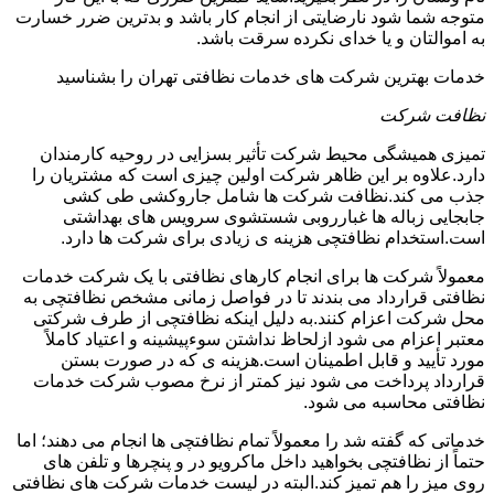
متوجه شما شود نارضایتی از انجام کار باشد و بدترین ضرر خسارت
به اموالتان و یا خدای نکرده سرقت باشد.
خدمات بهترین شرکت های خدمات نظافتی تهران را بشناسید
نظافت شرکت
تمیزی همیشگی محیط شرکت تأثیر بسزایی در روحیه کارمندان
دارد.علاوه بر این ظاهر شرکت اولین چیزی است که مشتریان را
جذب می کند.نظافت شرکت ها شامل جاروکشی طی کشی
جابجایی زباله ها غبارروبی شستشوی سرویس های بهداشتی
است.استخدام نظافتچی هزینه ی زیادی برای شرکت ها دارد.
معمولاً شرکت ها برای انجام کارهای نظافتی با یک شرکت خدمات
نظافتی قرارداد می بندند تا در فواصل زمانی مشخص نظافتچی به
محل شرکت اعزام کنند.به دلیل اینکه نظافتچی از طرف شرکتی
معتبر اعزام می شود ازلحاظ نداشتن سوءپیشینه و اعتیاد کاملاً
مورد تأیید و قابل اطمینان است.هزینه ی که در صورت بستن
قرارداد پرداخت می شود نیز کمتر از نرخ مصوب شرکت خدمات
نظافتی محاسبه می شود.
خدماتی که گفته شد را معمولاً تمام نظافتچی ها انجام می دهند؛ اما
حتماً از نظافتچی بخواهید داخل ماکرویو در و پنچرها و تلفن های
روی میز را هم تمیز کند.البته در لیست خدمات شرکت های نظافتی