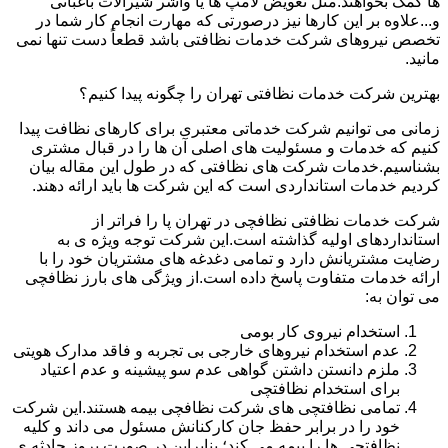
ها کمک بخواهند.مثل تعویض لامپ ها یا واشر شیرآلات باغبانی
و...علاوه بر این کارها نیز درصورتی که مهارت انجام کار شما در
تخصص نیروهای شرکت خدمات نظافتی باشد قطعاً دست تنها نمی
مانید.
بهترین شرکت خدمات نظافتی تهران را چگونه پیدا کنیم؟
زمانی می توانیم شرکت خدماتی معتبری برای کارهای نظافت پیدا
کنیم که خدمات و مسئولیت های اصلی آن ها را در قبال مشتری
بشناسیم.خدمات شرکت های نظافتی که در طول این مقاله بیان
کردیم خدمات استانداردی است که این شرکت ها باید ارائه دهند.
شرکت خدمات نظافتی نظافچی در تهران پا را فراتر از
استانداردهای اولیه گذاشته است.این شرکت توجه ویژه ی به
رضایت مشتریانش دارد و تمامی دغدغه های مشتریان خود را با
ارائه خدمات متفاوت پاسخ داده است.از ویژگی های بارز نظافچی
می توان به:
استخدام نیروی کار بومی
عدم استخدام نیروهای خارجی بی تجربه و فاقد مدارک هویتی
ملزم دانستن داشتن گواهی عدم سو پیشینه و عدم اعتیاد
برای استخدام نظافتچی
تمامی نظافتچی های شرکت نظافچی بیمه هستند.این شرکت
خود را در برابر حفظ جان کارکنانش مسئول می داند و کلیه
نظافتچی ها را بیمه می کند؛ بنابراین در صورت بروز حادثه ی