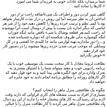
شما برمیدارد بلکه عادات خوبی به فرزندان شما می آموزد.
۶-کارها را ساده کنید
گاهی تمیز کردن دور و اطراف یک شیءاضافه راحت تر از دور
انداختن آن به نظر میرسد اما این روش در دراز مدت کارساز نخواهد
بود.با کمی نظم و ترتیب خرده ریزها را کاهش دهید.خود را از شر هر
لباسی که دیگر اندازه تان نیست یا بیش از دوسال است آنرا نپوشیده
اید راحت کنید.هر قطعه پوشاک یا شیء ناقص مانند لنگه جوراب
لنگه گوشواره بدلی ظروف شکسته ای که دوباره چسبانده شده
و…را دور بیاندازید.تهیه لوازمی مانند جا کلیدی جا کفشی و در کل
وسایلی که موجب مرتب شدن خرده ریزها میشوند را در دستور کار
خود قرار دهید.
۷-خوش بگذرانید
نظافت لزوما معادل با کار سخت نیست یک موسیقی خوب یا یک
برنامه رادیویی خوب و مفید میتواند شما را با اشتیاق بیشتری به
تحرک وادارد.برای خود انگیزه هایی پیدا کنید و به خود قول دهید که
اگر کارهای روزانه را مطابق برنامه انجام دادید به خود جایزه ای
خواهید داد.
چگونه یک نظافتچی منزل ماهر را انتخاب کنیم؟
بسیاری از افراد به سبب مشغله های کاری فراوانی که دارند وقت
لازم برای رسیدگی به کار های بیشمار خانه را ندارند از این رو دنبال
یک نظافتچی منزل ماهر می گردند تا کار نظافت منزل را با خیالی