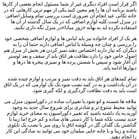
اگر قرار است افراد دیگری غیر از شما مسئول انجام بعضی از کارها
باشند برنامه آن ها را هم معین کنید.یکی از مهم ترین کارهایی که در
خانه تکانی عید انجام آن ضروری است بررسی تمام وسایل اضافی
در منزل است.کلیه لوازم اضافی که در یک سال گذشته از آن ها
استفاده نکرده اید به بهانه «روز مبادا»در منزل نگه داری نکنید.
هر یک از افراد خانواده نیز باید لباس ها و لوازم اضافی شخصی خود
را بررسی و چنان چه وسیله یا لباس اضافی دارند حتما آن را به
دیگران که نیاز دارند اختصاص دهند.تمیز کردن هر بخش از منزل هم
اصول خاص خود را دارد.نظافت هر اتاق باید از سقف و بعد لوستر
آن آغاز شود و سپس با شستن پرده ها و تمیزی پنجره ها درها و
دیوارها ادامه یابد.
تمام کمدهای هر اتاق باید به دقت تمیز و مرتب و لوازم چیده شده
در آن یادداشت و به در کمد نصب شود.تک تک لوازمی که در یک اتاق
است باید به دقت نظافت گردگیری و لکه گیری شود.
ملافه ها شسته و اتو شود.با تغییرات ساده در دکوراسیون منزل می
توانید محیط متنوع تر و شادتری برای شروع سال جدید به وجود
آورید.به یاد داشته باشید که تغییر دکوراسیون به معنای خرید لوازم
جدید نیست بلکه شما با کار دستی های ساده و کم خرج اما زیبا با
گذاشتن یک گلدان گل در گوشه اتاق یا روی میز با نصب یک تابلوی
ساده و زیبا و با جابه جایی مبلمان خود می توانید به سادگی این کار
را انجام دهید.