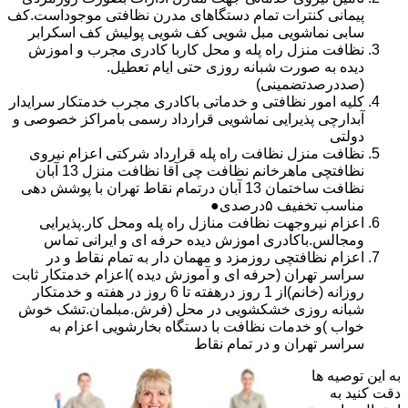
پیمانی کنترات تمام دستگاهای مدرن نظافتی موجوداست.کف
سابی نماشویی مبل شویی کف شویی پولیش کف اسکرابر
نظافت منزل راه پله و محل کاربا کادری مجرب و اموزش
دیده به صورت شبانه روزی حتی ایام تعطیل.
(صددرصدتضمینی)
کلیه امور نظافتی و خدماتی باکادری مجرب خدمتکار سرایدار
آبدارچی پذیرایی نماشویی قرارداد رسمی بامراکز خصوصی و
دولتی
نظافت منزل نظافت راه پله قرارداد شرکتی اعزام نیروی
نظافتچی ماهرخانم نظافت چی آقا نظافت منزل 13 آبان
نظافت ساختمان 13 آبان درتمام نقاط تهران با پوشش دهی
مناسب تخفیف ۵درصدی●
اعزام نیروجهت نظافت منازل راه پله ومحل کار.پذیرایی
ومجالس.باکادری اموزش دیده حرفه ای و ایرانی تماس
اعزام نظافتچی روزمزد و مهمان دار به تمام نقاط و در
سراسر تهران (حرفه ای و آموزش دیده )اعزام خدمتکار ثابت
روزانه (خانم)از 1 روز درهفته تا 6 روز در هفته و خدمتکار
شبانه روزی خشکشویی در محل (فرش.مبلمان.تشک خوش
خواب )و خدمات نظافت با دستگاه بخارشویی اعزام به
سراسر تهران و در تمام نقاط
به این توصیه ها
دقت کنید به