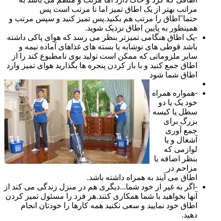
مراتب بهتر از یک اطاق تمیز اما نا مرتب است پس
حتما"اطاق را مرتب هم بکنید.پس تمیز کنید و سپس مرتب و
همینطور به پایین اطاق نزدیک شوید.
-یک اطاق هنگامی تمیزتر بنظر می رسد که هوای پاکی داشته
باشد قوطی های نوشابه یا بسته های غذاهای آماده نیمه و
سایر ملزوماتی که ممکن است تولید بوی نامطبوع کند را از
اطاق جمع کنید و با باز کردن پنجره ها بگذارید هوای تمیز وارد
اطاق شما شود
-همواره همراه
خود یک یا دو
سطل یا کیسه
بزرگ برای
جمع آوری
آشغال و یا
لوازمی که
بنظر اضافه یا
مزاحم در
اطاق می آیند به همراه داشته باشد.
-اگر به غیر از خود شما...دیگری هم در منزل زندگی می کند از
آنها بخواهید با شما همکاری کنند.هر فرد را مسئول تمیز کردن
اطاق خود نمایید و سعی نکنید همه کارها را خودتان انجام
دهید.