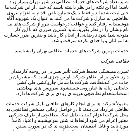
شاید تعداد شرکت های خدمات نظافتی در شهر تهران بسیار زیاد
باشد؛ اما این نکته را در نظر داشته باشید که خیلی از این شرکت ها
حتی ثبت نشده اند و فقط با یک شماره تلفن اقدام به اعزام نیروی
نظافتچی به منازل و شرکت ها می کنند.به عنوان یک شهروند آگاه
هوشمندانه رفتار کنید و عواقب درخواست نیرو از شرکت های بی
نام ونشان را در نظر بگیرید.شاید کمترین ضرری که با این کار
متوجه شما شود نارضایتی از انجام کار باشد و بدترین ضرر خسارت
به اموالتان و یا خدای نکرده سرقت باشد.
خدمات بهترین شرکت های خدمات نظافتی تهران را بشناسید
نظافت شرکت
تمیزی همیشگی محیط شرکت تأثیر بسزایی در روحیه کارمندان
دارد.علاوه بر این ظاهر شرکت اولین چیزی است که مشتریان را
جذب می کند.نظافت شرکت ها شامل جاروکشی طی کشی
جابجایی زباله ها غبارروبی شستشوی سرویس های بهداشتی
است.استخدام نظافتچی هزینه ی زیادی برای شرکت ها دارد.
معمولاً شرکت ها برای انجام کارهای نظافتی با یک شرکت خدمات
نظافتی قرارداد می بندند تا در فواصل زمانی مشخص نظافتچی به
محل شرکت اعزام کنند.به دلیل اینکه نظافتچی از طرف شرکتی
معتبر اعزام می شود ازلحاظ نداشتن سوءپیشینه و اعتیاد کاملاً
مورد تأیید و قابل اطمینان است.هزینه ی که در صورت بستن