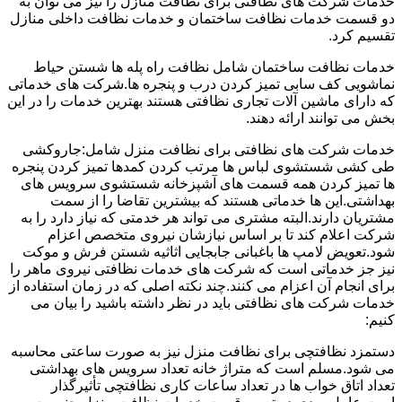
خدمات شرکت های نظافتی برای نظافت منازل را نیز می توان به
دو قسمت خدمات نظافت ساختمان و خدمات نظافت داخلی منازل
تقسیم کرد.
خدمات نظافت ساختمان شامل نظافت راه پله ها شستن حیاط
نماشویی کف سابی تمیز کردن درب و پنجره ها.شرکت های خدماتی
که دارای ماشین آلات تجاری نظافتی هستند بهترین خدمات را در این
بخش می توانند ارائه دهند.
خدمات شرکت های نظافتی برای نظافت منزل شامل:جاروکشی
طی کشی شستشوی لباس ها مرتب کردن کمدها تمیز کردن پنجره
ها تمیز کردن همه قسمت های آشپزخانه شستشوی سرویس های
بهداشتی.این ها خدماتی هستند که بیشترین تقاضا را از سمت
مشتریان دارند.البته مشتری می تواند هر خدمتی که نیاز دارد را به
شرکت اعلام کند تا بر اساس نیازشان نیروی متخصص اعزام
شود.تعویض لامپ ها باغبانی جابجایی اثاثیه شستن فرش و موکت
نیز جز خدماتی است که شرکت های خدمات نظافتی نیروی ماهر را
برای انجام آن اعزام می کنند.چند نکته اصلی که در زمان استفاده از
خدمات شرکت های نظافتی باید در نظر داشته باشید را بیان می
کنیم:
دستمزد نظافتچی برای نظافت منزل نیز به صورت ساعتی محاسبه
می شود.مسلم است که متراژ خانه تعداد سرویس های بهداشتی
تعداد اتاق خواب ها در تعداد ساعات کاری نظافتچی تأثیرگذار