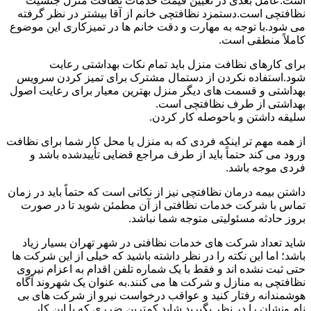
است.عامل بعدی در تعیین قیمت خدمات نظافت منزل جنسیت
نظافتچی است.دستمزد نظافتچی خانم از آقا بیشتر در نظر گرفته
می شود.با توجه به مهارت و دقت خانم ها در تمیزکاری این موضوع
کاملاً منطقی است.
برای کارهای نظافت منزل باید تمام نکات بهداشتی رعایت
شود.استفاده نکردن از دستمال مشترک برای تمیز کردن سرویس
بهداشتی و قسمت های دیگر منزل بهترین معیار برای رعایت اصول
بهداشتی از طرف نظافتچی است.
سلیقه داشتن و باحوصله کار کردن.
از همه مهم تر اینکه فردی که به منزل یا محل کار شما برای نظافت
ورود می کند حتماً باید از طرف مراجع قضایی تأییدشده باشد و
فردی موجه باشد.
داشتن بیمه درمان نظافتچی نیز از نکاتی است که حتماً باید در زمان
تماس با شرکت خدمات نظافتی از آن مطمئن شوید تا در صورت
بروز حادثه مسئولیتی متوجه شما نباشد.
شاید تعداد شرکت های خدمات نظافتی در شهر تهران بسیار زیاد
باشد؛ اما این نکته را در نظر داشته باشید که خیلی از این شرکت ها
حتی ثبت نشده اند و فقط با یک شماره تلفن اقدام به اعزام نیروی
نظافتچی به منازل و شرکت ها می کنند.به عنوان یک شهروند آگاه
هوشمندانه رفتار کنید و عواقب درخواست نیرو از شرکت های بی
نام ونشان را در نظر بگیرید.شاید کمترین ضرری که با این کار