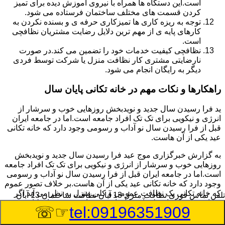
است.این دستگاه ها همراه با نیروی آموزش دیده برای تمیز
کردن قسمت های مختلف ساختمان فرستاده می شود.
توجه به ریزه کاری ها تمیزکاری حرفه ی و بسنده نکردن به
کارهای پایه ی از مهم ترین دلایل رضایت مشتریان نظافچی
است.
نظافچی کیفیت خدمات خود را تضمین می کند.در صورت
نارضایتی مشتری کار نظافت منزل یا شرکت توسط فردی
دیگر به رایگان انجام می شود.
راهکارها و نکات مهم در خانه تکانی پایان سال
ید فرا رسیدن سال جدید و نویدبخش روزهایی خوب و سرشار از
انرژی و نیکویی برای تک تک افراد جامعه است.اما در جامعه ایران
قبل از فرا رسیدن سال نو آداب و رسومی وجود دارد که خانه تکانی
عید یکی از آن هاست.
به گزارش خبرگزاری موج عید فرا رسیدن سال جدید و نویدبخش
روزهایی خوب و سرشار از انرژی و نیکویی برای تک تک افراد جامعه
است.اما در جامعه ایران قبل از فرا رسیدن سال نو آداب و رسومی
وجود دارد که خانه تکانی عید یکی از آن هاست.بر خلاف تصور عموم
که خانه تکانی یک نظافت عمومی و کلی منزل به نظر می آید اگر
تلفن تماس فوری
نظافت منزل 13 آبان نظافت ساختمان 13 آبان
بخواهیم به طور اصولی آن را انجام دهیم باید به برخی از نکات توجه
☞☏
tel:09196351909
بیشتر داشته باشیم.