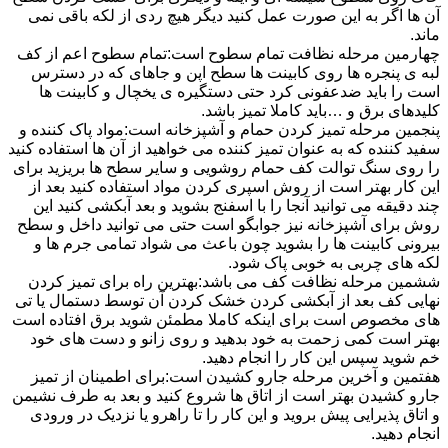
آن ها اگر به این صورت عمل کنید دیگر هیچ ردی از لکه باقی نمی
ماند.
چهارمین مرحله نظافت تمام سطوح است:تمام سطوح اعم از کف
لبه ی پنجره ها روی کابینت ها سطح اپن و جاهای که در دسترس
است را باید ضدعفونی کرد حتی دستگیره ی یخچال و کابینت ها
کلیدهای برق و …باید کاملا تمیز باشد.
پنجمین مرحله تمیز کردن حمام و آشپزخانه است:مواد پاک کننده و
سفید کننده که به عنوان تمیز کننده می خواهید از آن ها استفاده کنید
را روی سنگ توالت کف حمام روشویی و سایر سطح ها بریزید برای
این کار بهتر است از روش اسپری کردن مواد استفاده کنید بعد از
چند دقیقه می توانید آنجا را با اسفنج بشوید و بعد آبکشی کنید این
روش برای آشپزخانه نیز جوابگو است حتی می توانید داخل و سطح
بیرونی کابینت ها را بشوید چون باعث می شواد تمامی جرم ها و
لکه های چربی به خوبی پاک شود.
ششمین مرحله نظافت کف می باشد:بهترین راه برای تمیز کردن
نهایی کف بعد از آبکشی کردن خشک کردن آن توسط دستمال یا تی
های مخصوص است برای اینکه کاملا مطمئن شوید برق افتاده است
بهتر است کمی زحمت به خود بدهید و روی زانو و دست های خود
خم شوید سپس این کار را انجام دهید.
هفتمین و آخرین مرحله جارو کشیدن است:برای اطمینان از تمیز
جارو کشیدن بهتر است از اتاق ها شروع کنید و بعد به طرف نشیمن
و اتاق پذیرایی پیش بروید و این کار را تا راهرو یا نزدیک در ورودی
انجام دهید.