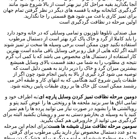
آنجا بگذارید بقیه مراحل کار نیز بهتر است از بالا شروع شود مانند
گردگیری کتابخانه بوفه یا قفسه های دیگر در نظر گرفتن تمام جهان
برای تمیز کاری باعث می شود هیچ قسمتی را جا نگذارید.
اولین مرحله در نظافت گردگیری است
مبل صندلی تابلوها تلوزیون و تمامی وسایلی که در خانه وجود دارد
را باید کاملا از گرد و خاک پاک کرد بهتر است از دستمال مرطوب
استفاده نکنید چون ممکن است برخی وسیله ها سخت تر تمیز شوند
البته اگر لکه هایی از قبل رو برخی وسایل باقی مانده است بهترین
کار استفاده از دستمال های مخصوص می باشد که با کمی آب گرم
نتیجه ی مطلوب را به شما می دهند قسمت بالای وسایل همیشع
بیشترین میزان گرد و خاک را دربر دارند به همین دلیل است که
توصیه می شود گرد گیری از بالا به پایین انجام شود چون اگر از
طبقات پایین شروع کنید هنگامی که به انتهای کار و طبقه آخر می
رشسد ممکن است کل خاک ها بر روی طبقات پایین ریخته شود.
دومین مرحله نظافت تمیز کردن وسایل پارچه ای
:به اطراف خود و
تمامی اتاق ها سر بزنید ملحفه ها و روتختی ها را عوض کنید پتو و
روبالشتی ها را بشوید در صورت نیاز می توانید پرده ها را هم تمیز
کنید یا به وسیله ی بخارشو دستی به سر و رویشان بکشید البته برای
گردگیری می توانید از جاروبرقی هم کمک بگیرید.
سومین مرحله نظافت منزل شیشه ها هست
:برای انجام این مرحله
به دو عدد دستمال مخصوص نیاز دارید یکی مرطوب برای گرفتن
خاک روی سطوح شیشه ای و آینه و دیگری برای خشک کردن سطح