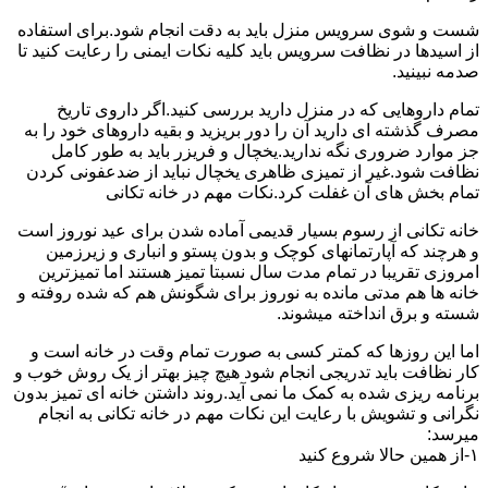
شست و شوی سرویس منزل باید به دقت انجام شود.برای استفاده
از اسیدها در نظافت سرویس باید کلیه نکات ایمنی را رعایت کنید تا
صدمه نبینید.
تمام داروهایی که در منزل دارید بررسی کنید.اگر داروی تاریخ
مصرف گذشته ای دارید آن را دور بریزید و بقیه داروهای خود را به
جز موارد ضروری نگه ندارید.یخچال و فریزر باید به طور کامل
نظافت شود.غیر از تمیزی ظاهری یخچال نباید از ضدعفونی کردن
تمام بخش های آن غفلت کرد.نکات مهم در خانه تکانی
خانه تکانی از رسوم بسیار قدیمی آماده شدن برای عید نوروز است
و هرچند که آپارتمانهای کوچک و بدون پستو و انباری و زیرزمین
امروزی تقریبا در تمام مدت سال نسبتا تمیز هستند اما تمیزترین
خانه ها هم مدتی مانده به نوروز برای شگونش هم که شده روفته و
شسته و برق انداخته میشوند.
اما این روزها که کمتر کسی به صورت تمام وقت در خانه است و
کار نظافت باید تدریجی انجام شود هیچ چیز بهتر از یک روش خوب و
برنامه ریزی شده به کمک ما نمی آید.روند داشتن خانه ای تمیز بدون
نگرانی و تشویش با رعایت این نکات مهم در خانه تکانی به انجام
میرسد:
۱-از همین حالا شروع کنید