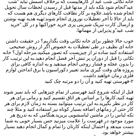
خانه تکانی شب عید از کارهاییست که برخلاف اسمش نباید “شب
عید”انجام شود بلکه باید از مدتها قبل از رسیدن لحظات سال تحویل
انجام شده باشد.علاوه بر کار نظافت کارهای دیگری هم هست که
باید از حالا تا آخر تعطیلات نوروزی انجام شوند:تهیه هدیه تهیه نوشتن
و ارسال کارت تبریک شیرینی پزی خرید خوراکیها و در کل “خرید
شب عید”و پذیرایی از مهمانها.
خوب حالا چطور برای خانه تکانی وقت بگذاریم؟ در حقیقت داشتن
خانه ای نظیف در طی تعطیلات به خصوص اگر از روش صحیحی
استفاده کنید ساده تر از چیزیست که تصور میکنید.مرحله اول؟ خانه
تکانی را قبل از دوران پر تنش آخر فصل انجام دهید.به این ترتیب کار
را بدون عجله و فشار روحی انجام میدهید و به اندازه کافی برای
پروژه های وقت گیری مانند تغییر دکوراسیون یا برق انداختن لوازم
فلزی زمان خواهید داشت.
۲-فهرستی تهیه کنید و آن را دو مرتبه چک کنید
قبل از اینکه شروع کنید فهرستی از تمام چیزهایی که باید تمیز شوند
تهیه کنید.کارها را بر اساس هر اتاق تقسیم کنید و زمانی برای هر
کار در نظر بگیرید.به این ترتیب میتوانید بسته به زمان لازم برای هر
کار حتی از زمانهای اضافه بسیار کوتاه نیز استفاده کنید و مثلا چند
تکه لباس را در ماشین لباسشویی بریزید.هنگامی که به تدریج هر
مورد موجود در فهرست را علامت میزنید حس بسیار خوبی به شما
دست میدهد و احتمال اینکه کارتان را تمام و کمال انجام دهید بسیار
بیشتر خواهد بود.