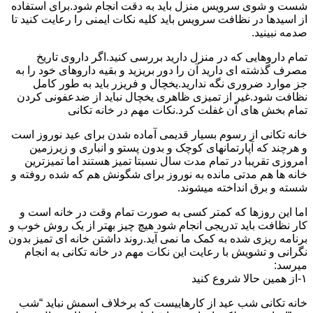
شست و شوی سرویس منزل باید به دقت انجام شود.برای استفاده
از اسیدها در نظافت سرویس باید کلیه نکات ایمنی را رعایت کنید تا
صدمه نبینید.
تمام داروهایی که در منزل دارید بررسی کنید.اگر داروی تاریخ
مصرف گذشته ای دارید آن را دور بریزید و بقیه داروهای خود را به
جز موارد ضروری نگه ندارید.یخچال و فریزر باید به طور کامل
نظافت شود.غیر از تمیزی ظاهری یخچال نباید از ضدعفونی کردن
تمام بخش های آن غفلت کرد.نکات مهم در خانه تکانی
خانه تکانی از رسوم بسیار قدیمی آماده شدن برای عید نوروز است
و هرچند که آپارتمانهای کوچک و بدون پستو و انباری و زیرزمین
امروزی تقریبا در تمام مدت سال نسبتا تمیز هستند اما تمیزترین
خانه ها هم مدتی مانده به نوروز برای شگونش هم که شده روفته و
شسته و برق انداخته میشوند.
اما این روزها که کمتر کسی به صورت تمام وقت در خانه است و
کار نظافت باید تدریجی انجام شود هیچ چیز بهتر از یک روش خوب و
برنامه ریزی شده به کمک ما نمی آید.روند داشتن خانه ای تمیز بدون
نگرانی و تشویش با رعایت این نکات مهم در خانه تکانی به انجام
میرسد:
۱-از همین حالا شروع کنید
خانه تکانی شب عید از کارهاییست که برخلاف اسمش نباید “شب