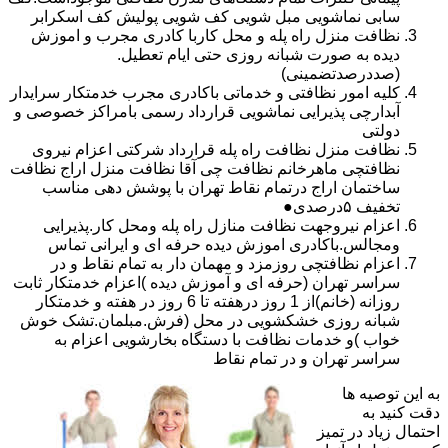
سابی نماشویی مبل شویی کف شویی پولیش کف اسکرابر
نظافت منزل راه پله و محل کاربا کادری مجرب و اموزش
دیده به صورت شبانه روزی حتی ایام تعطیل.
(صددرصدتضمینی)
کلیه امور نظافتی و خدماتی باکادری مجرب خدمتکار سرایدار
آبدارچی پذیرایی نماشویی قرارداد رسمی بامراکز خصوصی و
دولتی
نظافت منزل نظافت راه پله قرارداد شرکتی اعزام نیروی
نظافتچی ماهرخانم نظافت چی آقا نظافت منزل اراج نظافت
ساختمان اراج درتمام نقاط تهران با پوشش دهی مناسب
تخفیف ۵درصدی●
اعزام نیروجهت نظافت منازل راه پله ومحل کار.پذیرایی
ومجالس.باکادری اموزش دیده حرفه ای و ایرانی تماس
اعزام نظافتچی روزمزد و مهمان دار به تمام نقاط و در
سراسر تهران (حرفه ای و آموزش دیده )اعزام خدمتکار ثابت
روزانه (خانم)از 1 روز درهفته تا 6 روز در هفته و خدمتکار
شبانه روزی خشکشویی در محل (فرش.مبلمان.تشک خوش
خواب )و خدمات نظافت با دستگاه بخارشویی اعزام به
سراسر تهران و در تمام نقاط
به این توصیه ها
دقت کنید به
احتمال زیاد در تمیز