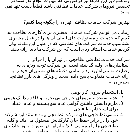
و...علاوه بر این کارها نیز درصورتی که مهارت انجام کار شما در
تخصص نیروهای شرکت خدمات نظافتی باشد قطعاً دست تنها نمی
مانید.
بهترین شرکت خدمات نظافتی تهران را چگونه پیدا کنیم؟
زمانی می توانیم شرکت خدماتی معتبری برای کارهای نظافت پیدا
کنیم که خدمات و مسئولیت های اصلی آن ها را در قبال مشتری
بشناسیم.خدمات شرکت های نظافتی که در طول این مقاله بیان
کردیم خدمات استانداردی است که این شرکت ها باید ارائه دهند.
شرکت خدمات نظافتی نظافچی در تهران پا را فراتر از
استانداردهای اولیه گذاشته است.این شرکت توجه ویژه ی به
رضایت مشتریانش دارد و تمامی دغدغه های مشتریان خود را با
ارائه خدمات متفاوت پاسخ داده است.از ویژگی های بارز نظافچی
می توان به:
استخدام نیروی کار بومی
عدم استخدام نیروهای خارجی بی تجربه و فاقد مدارک هویتی
ملزم دانستن داشتن گواهی عدم سو پیشینه و عدم اعتیاد
برای استخدام نظافتچی
تمامی نظافتچی های شرکت نظافچی بیمه هستند.این شرکت
خود را در برابر حفظ جان کارکنانش مسئول می داند و کلیه
نظافتچی ها را بیمه می کند؛ بنابراین در صورت بروز حادثه ی
در حین کار مشتریان هیچ مسئولیتی نخواهند داشت.