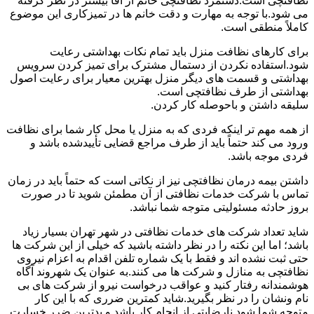
نظافتچی است.دستمزد نظافتچی خانم از آقا بیشتر در نظر گرفته
می شود.با توجه به مهارت و دقت خانم ها در تمیزکاری این موضوع
کاملاً منطقی است.
برای کارهای نظافت منزل باید تمام نکات بهداشتی رعایت
شود.استفاده نکردن از دستمال مشترک برای تمیز کردن سرویس
بهداشتی و قسمت های دیگر منزل بهترین معیار برای رعایت اصول
بهداشتی از طرف نظافتچی است.
سلیقه داشتن و باحوصله کار کردن.
از همه مهم تر اینکه فردی که به منزل یا محل کار شما برای نظافت
ورود می کند حتماً باید از طرف مراجع قضایی تأییدشده باشد و
فردی موجه باشد.
داشتن بیمه درمان نظافتچی نیز از نکاتی است که حتماً باید در زمان
تماس با شرکت خدمات نظافتی از آن مطمئن شوید تا در صورت
بروز حادثه مسئولیتی متوجه شما نباشد.
شاید تعداد شرکت های خدمات نظافتی در شهر تهران بسیار زیاد
باشد؛ اما این نکته را در نظر داشته باشید که خیلی از این شرکت ها
حتی ثبت نشده اند و فقط با یک شماره تلفن اقدام به اعزام نیروی
نظافتچی به منازل و شرکت ها می کنند.به عنوان یک شهروند آگاه
هوشمندانه رفتار کنید و عواقب درخواست نیرو از شرکت های بی
نام ونشان را در نظر بگیرید.شاید کمترین ضرری که با این کار
متوجه شما شود نارضایتی از انجام کار باشد و بدترین ضرر خسارت