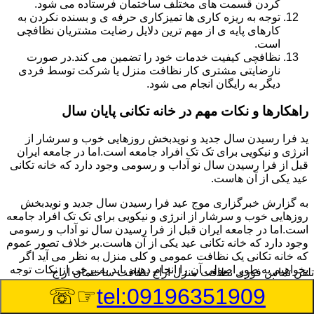
کردن قسمت های مختلف ساختمان فرستاده می شود.
توجه به ریزه کاری ها تمیزکاری حرفه ی و بسنده نکردن به
کارهای پایه ی از مهم ترین دلایل رضایت مشتریان نظافچی
است.
نظافچی کیفیت خدمات خود را تضمین می کند.در صورت
نارضایتی مشتری کار نظافت منزل یا شرکت توسط فردی
دیگر به رایگان انجام می شود.
راهکارها و نکات مهم در خانه تکانی پایان سال
ید فرا رسیدن سال جدید و نویدبخش روزهایی خوب و سرشار از
انرژی و نیکویی برای تک تک افراد جامعه است.اما در جامعه ایران
قبل از فرا رسیدن سال نو آداب و رسومی وجود دارد که خانه تکانی
عید یکی از آن هاست.
به گزارش خبرگزاری موج عید فرا رسیدن سال جدید و نویدبخش
روزهایی خوب و سرشار از انرژی و نیکویی برای تک تک افراد جامعه
است.اما در جامعه ایران قبل از فرا رسیدن سال نو آداب و رسومی
وجود دارد که خانه تکانی عید یکی از آن هاست.بر خلاف تصور عموم
که خانه تکانی یک نظافت عمومی و کلی منزل به نظر می آید اگر
بخواهیم به طور اصولی آن را انجام دهیم باید به برخی از نکات توجه
تلفن تماس فوری
نظافت منزل اراج نظافت ساختمان اراج
بیشتر داشته باشیم.
☞☏
tel:09196351909
نکات مهم در خانه تکانی در اولین قدم به همه خانم ها پیشنهاد می