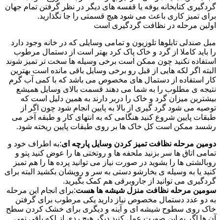
گردگیری کتابخانه بوفه یا قفسه های دیگر در نظر گرفتن تمام جهان
برای تمیز کاری باعث می شود هیچ قسمتی را جا نگذارید.
اولین مرحله در نظافت گردگیری است
مبل صندلی تابلوها تلوزیون و تمامی وسایلی که در خانه وجود دارد
را باید کاملا از گرد و خاک پاک کرد بهتر است از دستمال مرطوب
استفاده نکنید چون ممکن است برخی وسیله ها سخت تر تمیز شوند
البته اگر لکه هایی از قبل رو برخی وسایل باقی مانده است بهترین
کار استفاده از دستمال های مخصوص می باشد که با کمی آب گرم
نتیجه ی مطلوب را به شما می دهند قسمت بالای وسایل همیشع
بیشترین میزان گرد و خاک را دربر دارند به همین دلیل است که
توصیه می شود گرد گیری از بالا به پایین انجام شود چون اگر از
طبقات پایین شروع کنید هنگامی که به انتهای کار و طبقه آخر می
رشسد ممکن است کل خاک ها بر روی طبقات پایین ریخته شود.
دومین مرحله نظافت تمیز کردن وسایل پارچه ای
:به اطراف خود و
تمامی اتاق ها سر بزنید ملحفه ها و روتختی ها را عوض کنید پتو و
روبالشتی ها را بشوید در صورت نیاز می توانید پرده ها را هم تمیز
کنید یا به وسیله ی بخارشو دستی به سر و رویشان بکشید البته برای
گردگیری می توانید از جاروبرقی هم کمک بگیرید.
سومین مرحله نظافت منزل شیشه ها هست
:برای انجام این مرحله
به دو عدد دستمال مخصوص نیاز دارید یکی مرطوب برای گرفتن
خاک روی سطوح شیشه ای و آینه و دیگری برای خشک کردن سطح
آن ها اگر به این صورت عمل کنید دیگر هیچ ردی از لکه باقی نمی