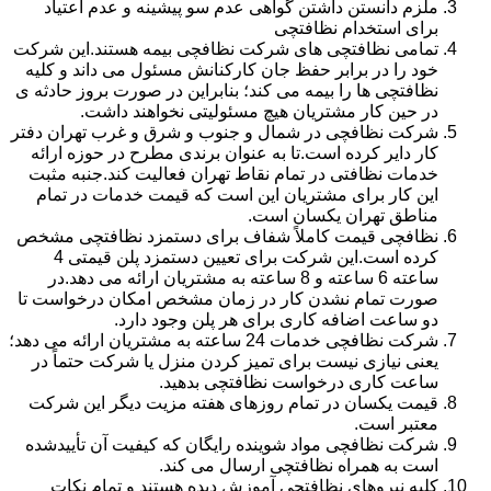
ملزم دانستن داشتن گواهی عدم سو پیشینه و عدم اعتیاد
برای استخدام نظافتچی
تمامی نظافتچی های شرکت نظافچی بیمه هستند.این شرکت
خود را در برابر حفظ جان کارکنانش مسئول می داند و کلیه
نظافتچی ها را بیمه می کند؛ بنابراین در صورت بروز حادثه ی
در حین کار مشتریان هیچ مسئولیتی نخواهند داشت.
شرکت نظافچی در شمال و جنوب و شرق و غرب تهران دفتر
کار دایر کرده است.تا به عنوان برندی مطرح در حوزه ارائه
خدمات نظافتی در تمام نقاط تهران فعالیت کند.جنبه مثبت
این کار برای مشتریان این است که قیمت خدمات در تمام
مناطق تهران یکسان است.
نظافچی قیمت کاملاً شفاف برای دستمزد نظافتچی مشخص
کرده است.این شرکت برای تعیین دستمزد پلن قیمتی 4
ساعته 6 ساعته و 8 ساعته به مشتریان ارائه می دهد.در
صورت تمام نشدن کار در زمان مشخص امکان درخواست تا
دو ساعت اضافه کاری برای هر پلن وجود دارد.
شرکت نظافچی خدمات 24 ساعته به مشتریان ارائه می دهد؛
یعنی نیازی نیست برای تمیز کردن منزل یا شرکت حتماً در
ساعت کاری درخواست نظافتچی بدهید.
قیمت یکسان در تمام روزهای هفته مزیت دیگر این شرکت
معتبر است.
شرکت نظافچی مواد شوینده رایگان که کیفیت آن تأییدشده
است به همراه نظافتچی ارسال می کند.
کلیه نیروهای نظافتچی آموزش دیده هستند و تمام نکات