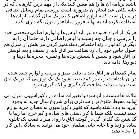
باشند برنامه آن ها را هم معین کنید.یکی از مهم ترین کارهایی که در
خانه تکانی عید انجام آن ضروری است بررسی تمام وسایل اضافی
در منزل است.کلیه لوازم اضافی که در یک سال گذشته از آن ها
استفاده نکرده اید به بهانه «روز مبادا»در منزل نگه داری نکنید.
هر یک از افراد خانواده نیز باید لباس ها و لوازم اضافی شخصی خود
را بررسی و چنان چه وسیله یا لباس اضافی دارند حتما آن را به
دیگران که نیاز دارند اختصاص دهند.تمیز کردن هر بخش از منزل هم
اصول خاص خود را دارد.نظافت هر اتاق باید از سقف و بعد لوستر
آن آغاز شود و سپس با شستن پرده ها و تمیزی پنجره ها درها و
دیوارها ادامه یابد.
تمام کمدهای هر اتاق باید به دقت تمیز و مرتب و لوازم چیده شده
در آن یادداشت و به در کمد نصب شود.تک تک لوازمی که در یک اتاق
است باید به دقت نظافت گردگیری و لکه گیری شود.
ملافه ها شسته و اتو شود.با تغییرات ساده در دکوراسیون منزل می
توانید محیط متنوع تر و شادتری برای شروع سال جدید به وجود
آورید.به یاد داشته باشید که تغییر دکوراسیون به معنای خرید لوازم
جدید نیست بلکه شما با کار دستی های ساده و کم خرج اما زیبا با
گذاشتن یک گلدان گل در گوشه اتاق یا روی میز با نصب یک تابلوی
ساده و زیبا و با جابه جایی مبلمان خود می توانید به سادگی این کار
را انجام دهید.