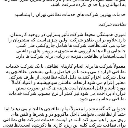
به اموالتان و یا خدای نکرده سرقت باشد.
خدمات بهترین شرکت های خدمات نظافتی تهران را بشناسید
نظافت شرکت
تمیزی همیشگی محیط شرکت تأثیر بسزایی در روحیه کارمندان
دارد.علاوه بر این ظاهر شرکت اولین چیزی است که مشتریان را
جذب می کند.نظافت شرکت ها شامل جاروکشی طی کشی
جابجایی زباله ها غبارروبی شستشوی سرویس های بهداشتی
است.استخدام نظافتچی هزینه ی زیادی برای شرکت ها دارد.
معمولاً شرکت ها برای انجام کارهای نظافتی با یک شرکت خدمات
نظافتی قرارداد می بندند تا در فواصل زمانی مشخص نظافتچی به
محل شرکت اعزام کنند.به دلیل اینکه نظافتچی از طرف شرکتی
معتبر اعزام می شود ازلحاظ نداشتن سوءپیشینه و اعتیاد کاملاً
مورد تأیید و قابل اطمینان است.هزینه ی که در صورت بستن
قرارداد پرداخت می شود نیز کمتر از نرخ مصوب شرکت خدمات
نظافتی محاسبه می شود.
خدماتی که گفته شد را معمولاً تمام نظافتچی ها انجام می دهند؛ اما
حتماً از نظافتچی بخواهید داخل ماکرویو در و پنچرها و تلفن های
روی میز را هم تمیز کند.البته در لیست خدمات شرکت های نظافتی
برای نظافت شرکت کلیه این ریزه کاری ها ذکرشده است.نظافتچی