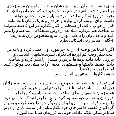
برای داشتن خانه ای تمیز و درخشان نباید لزوما زمان ممتد زیادی
در اختیار داشته باشید.در حقیقت خواهید دید که اختصاص دادن ۳۰
دقیقه در روز به کار نظافت نتایج بسیار رضایت بخشی خواهد
داشت.برای مرتب کردن لوازم و خرده ریزها یک زمان ثابت مانند
قبل از خواب یا قبل از صبحانه را کنار بگذارید در این فاصله میتوانید
به نظافت هم بپردازید مثلا بعد از دوش صبحگاهی آینه حمام را تمیز
کنید و یا کف وان را با کمی پودر یا مایع مخصوص برق بیاندازید.
۴-گاهی میانبر زدن اشکالی ندارد
اگر تا اینجا هر توصیه ای را به جز مورد اول عملی کرده و یا به هر
علت دیگر وقت کم آورده اید نگران نشوید.بخشهای اساسی و
بیرونی خانه مانند پرده ها فرش و مبلمان را تمیز کرده و نظافت
داخل کمدها کابینتها و قسمتهای “مخفی”را به مدتی بعد موکول کنید
اما فراموشش نکنید!
۵-همه کارها را به تنهایی انجام ندهید
این عید تنها عید شما نیست و تنها دوستان و خانواده شما به منزلتان
نمی آیند پس نباید تمام نظافت آنرا به تنهایی بر عهده بگیرید.در هر
هفته زمان خاصی را برای نظافت اختصاص داده و کارها را با
فرزندان و همسر خود تقسیم کنید.از بچه ها بخواهید که تختهای خود
را مرتب کرده اسباب بازیها و لوازم دیگر خود را جمع کرده و پس از
گردگیری قفسه ها سرجای خود بگذارند.این کار نه تنها باری از دوش
شما برمیدارد بلکه عادات خوبی به فرزندان شما می آموزد.