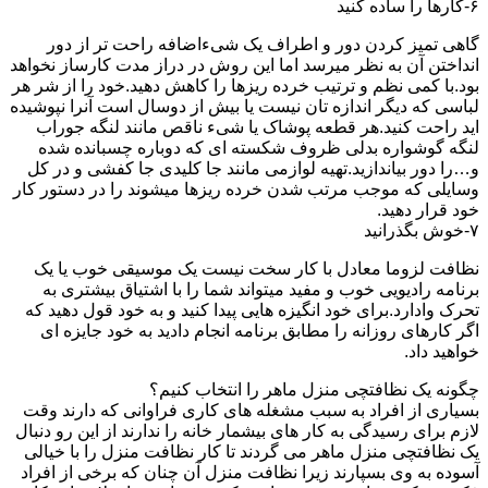
۶-کارها را ساده کنید
گاهی تمیز کردن دور و اطراف یک شیءاضافه راحت تر از دور
انداختن آن به نظر میرسد اما این روش در دراز مدت کارساز نخواهد
بود.با کمی نظم و ترتیب خرده ریزها را کاهش دهید.خود را از شر هر
لباسی که دیگر اندازه تان نیست یا بیش از دوسال است آنرا نپوشیده
اید راحت کنید.هر قطعه پوشاک یا شیء ناقص مانند لنگه جوراب
لنگه گوشواره بدلی ظروف شکسته ای که دوباره چسبانده شده
و…را دور بیاندازید.تهیه لوازمی مانند جا کلیدی جا کفشی و در کل
وسایلی که موجب مرتب شدن خرده ریزها میشوند را در دستور کار
خود قرار دهید.
۷-خوش بگذرانید
نظافت لزوما معادل با کار سخت نیست یک موسیقی خوب یا یک
برنامه رادیویی خوب و مفید میتواند شما را با اشتیاق بیشتری به
تحرک وادارد.برای خود انگیزه هایی پیدا کنید و به خود قول دهید که
اگر کارهای روزانه را مطابق برنامه انجام دادید به خود جایزه ای
خواهید داد.
چگونه یک نظافتچی منزل ماهر را انتخاب کنیم؟
بسیاری از افراد به سبب مشغله های کاری فراوانی که دارند وقت
لازم برای رسیدگی به کار های بیشمار خانه را ندارند از این رو دنبال
یک نظافتچی منزل ماهر می گردند تا کار نظافت منزل را با خیالی
آسوده به وی بسپارند زیرا نظافت منزل آن چنان که برخی از افراد