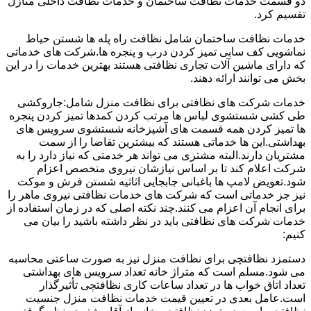
دو قسمت خدمات نظافت ساختمان و خدمات نظافت داخلی منازل
تقسیم کرد.
خدمات نظافت ساختمان شامل نظافت راه پله ها شستن حیاط
نماشویی کف سابی تمیز کردن درب و پنجره ها.شرکت های خدماتی
که دارای ماشین آلات تجاری نظافتی هستند بهترین خدمات را در این
بخش می توانند ارائه دهند.
خدمات شرکت های نظافتی برای نظافت منزل شامل:جاروکشی
طی کشی شستشوی لباس ها مرتب کردن کمدها تمیز کردن پنجره
ها تمیز کردن همه قسمت های آشپزخانه شستشوی سرویس های
بهداشتی.این ها خدماتی هستند که بیشترین تقاضا را از سمت
مشتریان دارند.البته مشتری می تواند هر خدمتی که نیاز دارد را به
شرکت اعلام کند تا بر اساس نیازشان نیروی متخصص اعزام
شود.تعویض لامپ ها باغبانی جابجایی اثاثیه شستن فرش و موکت
نیز جز خدماتی است که شرکت های خدمات نظافتی نیروی ماهر را
برای انجام آن اعزام می کنند.چند نکته اصلی که در زمان استفاده از
خدمات شرکت های نظافتی باید در نظر داشته باشید را بیان می
کنیم:
دستمزد نظافتچی برای نظافت منزل نیز به صورت ساعتی محاسبه
می شود.مسلم است که متراژ خانه تعداد سرویس های بهداشتی
تعداد اتاق خواب ها در تعداد ساعات کاری نظافتچی تأثیرگذار
است.عامل بعدی در تعیین قیمت خدمات نظافت منزل جنسیت