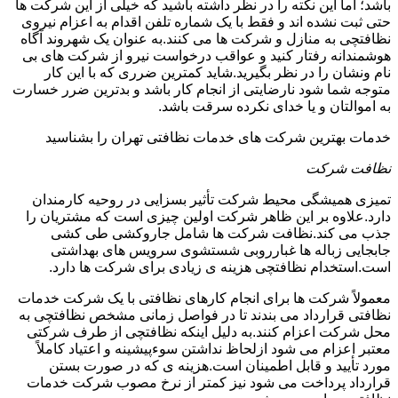
باشد؛ اما این نکته را در نظر داشته باشید که خیلی از این شرکت ها
حتی ثبت نشده اند و فقط با یک شماره تلفن اقدام به اعزام نیروی
نظافتچی به منازل و شرکت ها می کنند.به عنوان یک شهروند آگاه
هوشمندانه رفتار کنید و عواقب درخواست نیرو از شرکت های بی
نام ونشان را در نظر بگیرید.شاید کمترین ضرری که با این کار
متوجه شما شود نارضایتی از انجام کار باشد و بدترین ضرر خسارت
به اموالتان و یا خدای نکرده سرقت باشد.
خدمات بهترین شرکت های خدمات نظافتی تهران را بشناسید
نظافت شرکت
تمیزی همیشگی محیط شرکت تأثیر بسزایی در روحیه کارمندان
دارد.علاوه بر این ظاهر شرکت اولین چیزی است که مشتریان را
جذب می کند.نظافت شرکت ها شامل جاروکشی طی کشی
جابجایی زباله ها غبارروبی شستشوی سرویس های بهداشتی
است.استخدام نظافتچی هزینه ی زیادی برای شرکت ها دارد.
معمولاً شرکت ها برای انجام کارهای نظافتی با یک شرکت خدمات
نظافتی قرارداد می بندند تا در فواصل زمانی مشخص نظافتچی به
محل شرکت اعزام کنند.به دلیل اینکه نظافتچی از طرف شرکتی
معتبر اعزام می شود ازلحاظ نداشتن سوءپیشینه و اعتیاد کاملاً
مورد تأیید و قابل اطمینان است.هزینه ی که در صورت بستن
قرارداد پرداخت می شود نیز کمتر از نرخ مصوب شرکت خدمات