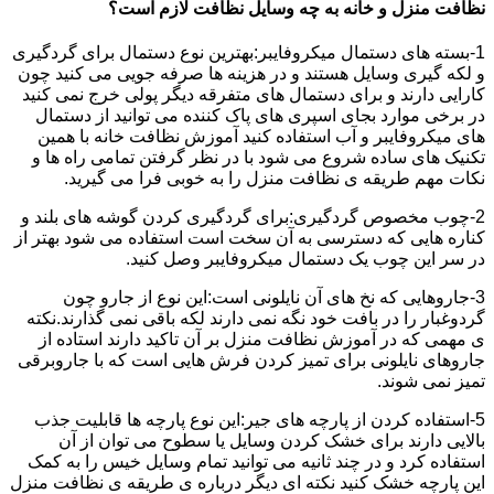
نظافت منزل و خانه به چه وسایل نظافت لازم است؟
1-بسته های دستمال میکروفایبر:بهترین نوع دستمال برای گردگیری
و لکه گیری وسایل هستند و در هزینه ها صرفه جویی می کنید چون
کارایی دارند و برای دستمال های متفرقه دیگر پولی خرج نمی کنید
در برخی موارد بجای اسپری های پاک کننده می توانید از دستمال
های میکروفایبر و آب استفاده کنید آموزش نظافت خانه با همین
تکنیک های ساده شروع می شود با در نظر گرفتن تمامی راه ها و
نکات مهم طریقه ی نظافت منزل را به خوبی فرا می گیرید.
2-چوب مخصوص گردگیری:برای گردگیری کردن گوشه های بلند و
کناره هایی که دسترسی به آن سخت است استفاده می شود بهتر از
در سر این چوب یک دستمال میکروفایبر وصل کنید.
3-جاروهایی که نخ های آن نایلونی است:این نوع از جارو چون
گردوغبار را در بافت خود نگه نمی دارند لکه باقی نمی گذارند.نکته
ی مهمی که در آموزش نظافت منزل بر آن تاکید دارند استاده از
جاروهای نایلونی برای تمیز کردن فرش هایی است که با جاروبرقی
تمیز نمی شوند.
5-استفاده کردن از پارچه های جیر:این نوع پارچه ها قابلیت جذب
بالایی دارند برای خشک کردن وسایل یا سطوح می توان از آن
استفاده کرد و در چند ثانیه می توانید تمام وسایل خیس را به کمک
این پارچه خشک کنید نکته ای دیگر درباره ی طریقه ی نظافت منزل