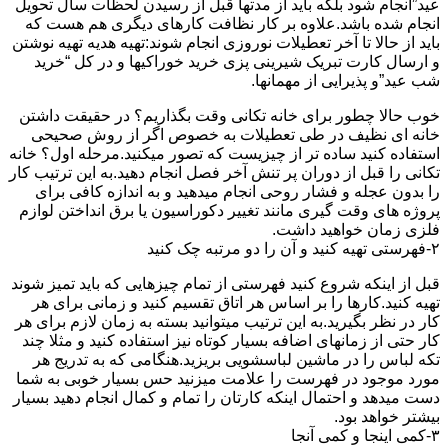
عید”انجام شود بلکه باید از مدتها قبل از رسیدن لحظات سال تحویل
انجام شده باشد.علاوه بر کار نظافت کارهای دیگری هم هست که
باید از حالا تا آخر تعطیلات نوروزی انجام شوند:تهیه هدیه تهیه نوشتن
و ارسال کارت تبریک شیرینی پزی خرید خوراکیها و در کل “خرید
شب عید”و پذیرایی از مهمانها.
خوب حالا چطور برای خانه تکانی وقت بگذاریم؟ در حقیقت داشتن
خانه ای نظیف در طی تعطیلات به خصوص اگر از روش صحیحی
استفاده کنید ساده تر از چیزیست که تصور میکنید.مرحله اول؟ خانه
تکانی را قبل از دوران پر تنش آخر فصل انجام دهید.به این ترتیب کار
را بدون عجله و فشار روحی انجام میدهید و به اندازه کافی برای
پروژه های وقت گیری مانند تغییر دکوراسیون یا برق انداختن لوازم
فلزی زمان خواهید داشت.
۲-فهرستی تهیه کنید و آن را دو مرتبه چک کنید
قبل از اینکه شروع کنید فهرستی از تمام چیزهایی که باید تمیز شوند
تهیه کنید.کارها را بر اساس هر اتاق تقسیم کنید و زمانی برای هر
کار در نظر بگیرید.به این ترتیب میتوانید بسته به زمان لازم برای هر
کار حتی از زمانهای اضافه بسیار کوتاه نیز استفاده کنید و مثلا چند
تکه لباس را در ماشین لباسشویی بریزید.هنگامی که به تدریج هر
مورد موجود در فهرست را علامت میزنید حس بسیار خوبی به شما
دست میدهد و احتمال اینکه کارتان را تمام و کمال انجام دهید بسیار
بیشتر خواهد بود.
۳-کمی اینجا و کمی آنجا