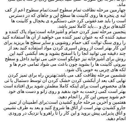
ماند.
چهارمین مرحله نظافت تمام سطوح است:تمام سطوح اعم از کف
لبه ی پنجره ها روی کابینت ها سطح اپن و جاهای که در دسترس
است را باید ضدعفونی کرد حتی دستگیره ی یخچال و کابینت ها
کلیدهای برق و …باید کاملا تمیز باشد.
پنجمین مرحله تمیز کردن حمام و آشپزخانه است:مواد پاک کننده و
سفید کننده که به عنوان تمیز کننده می خواهید از آن ها استفاده کنید
را روی سنگ توالت کف حمام روشویی و سایر سطح ها بریزید برای
این کار بهتر است از روش اسپری کردن مواد استفاده کنید بعد از
چند دقیقه می توانید آنجا را با اسفنج بشوید و بعد آبکشی کنید این
روش برای آشپزخانه نیز جوابگو است حتی می توانید داخل و سطح
بیرونی کابینت ها را بشوید چون باعث می شواد تمامی جرم ها و
لکه های چربی به خوبی پاک شود.
ششمین مرحله نظافت کف می باشد:بهترین راه برای تمیز کردن
نهایی کف بعد از آبکشی کردن خشک کردن آن توسط دستمال یا تی
های مخصوص است برای اینکه کاملا مطمئن شوید برق افتاده است
بهتر است کمی زحمت به خود بدهید و روی زانو و دست های خود
خم شوید سپس این کار را انجام دهید.
هفتمین و آخرین مرحله جارو کشیدن است:برای اطمینان از تمیز
جارو کشیدن بهتر است از اتاق ها شروع کنید و بعد به طرف نشیمن
و اتاق پذیرایی پیش بروید و این کار را تا راهرو یا نزدیک در ورودی
انجام دهید.