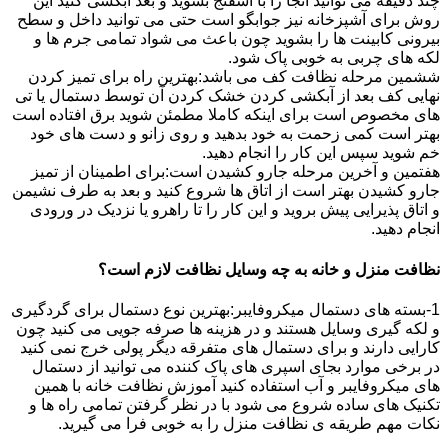
چند دقیقه می توانید آنجا را با اسفنج بشوید و بعد آبکشی کنید این
روش برای آشپزخانه نیز جوابگو است حتی می توانید داخل و سطح
بیرونی کابینت ها را بشوید چون باعث می شواد تمامی جرم ها و
لکه های چربی به خوبی پاک شود.
ششمین مرحله نظافت کف می باشد:بهترین راه برای تمیز کردن
نهایی کف بعد از آبکشی کردن خشک کردن آن توسط دستمال یا تی
های مخصوص است برای اینکه کاملا مطمئن شوید برق افتاده است
بهتر است کمی زحمت به خود بدهید و روی زانو و دست های خود
خم شوید سپس این کار را انجام دهید.
هفتمین و آخرین مرحله جارو کشیدن است:برای اطمینان از تمیز
جارو کشیدن بهتر است از اتاق ها شروع کنید و بعد به طرف نشیمن
و اتاق پذیرایی پیش بروید و این کار را تا راهرو یا نزدیک در ورودی
انجام دهید.
نظافت منزل و خانه به چه وسایل نظافت لازم است؟
1-بسته های دستمال میکروفایبر:بهترین نوع دستمال برای گردگیری
و لکه گیری وسایل هستند و در هزینه ها صرفه جویی می کنید چون
کارایی دارند و برای دستمال های متفرقه دیگر پولی خرج نمی کنید
در برخی موارد بجای اسپری های پاک کننده می توانید از دستمال
های میکروفایبر و آب استفاده کنید آموزش نظافت خانه با همین
تکنیک های ساده شروع می شود با در نظر گرفتن تمامی راه ها و
نکات مهم طریقه ی نظافت منزل را به خوبی فرا می گیرید.