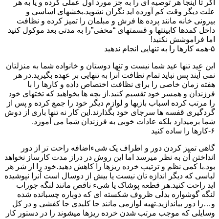
اگر تا اینجا هر توصیه ای را به جز مورد اول عملی کرده و یا به هر
علت دیگر وقت کم آورده اید نگران نشوید.بخشهای اساسی و
بیرونی خانه مانند پرده ها فرش و مبلمان را تمیز کرده و نظافت
داخل کمدها کابینتها و قسمتهای “مخفی”را به مدتی بعد موکول کنید
اما فراموشش نکنید!
۵-همه کارها را به تنهایی انجام ندهید
این عید تنها عید شما نیست و تنها دوستان و خانواده شما به منزلتان
نمی آیند پس نباید تمام نظافت آنرا به تنهایی بر عهده بگیرید.در هر
هفته زمان خاصی را برای نظافت اختصاص داده و کارها را با
فرزندان و همسر خود تقسیم کنید.از بچه ها بخواهید که تختهای خود
را مرتب کرده اسباب بازیها و لوازم دیگر خود را جمع کرده و پس از
گردگیری قفسه ها سرجای خود بگذارند.این کار نه تنها باری از دوش
شما برمیدارد بلکه عادات خوبی به فرزندان شما می آموزد.
۶-کارها را ساده کنید
گاهی تمیز کردن دور و اطراف یک شیءاضافه راحت تر از دور
انداختن آن به نظر میرسد اما این روش در دراز مدت کارساز نخواهد
بود.با کمی نظم و ترتیب خرده ریزها را کاهش دهید.خود را از شر هر
لباسی که دیگر اندازه تان نیست یا بیش از دوسال است آنرا نپوشیده
اید راحت کنید.هر قطعه پوشاک یا شیء ناقص مانند لنگه جوراب
لنگه گوشواره بدلی ظروف شکسته ای که دوباره چسبانده شده
و…را دور بیاندازید.تهیه لوازمی مانند جا کلیدی جا کفشی و در کل
وسایلی که موجب مرتب شدن خرده ریزها میشوند را در دستور کار