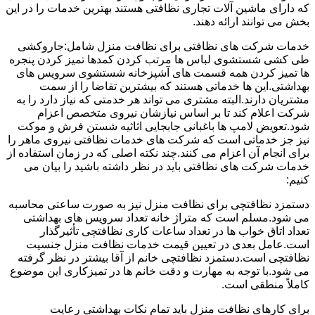
که دارای ماشین آلات تجاری نظافتی هستند بهترین خدمات را در این
بخش می توانند ارائه دهند.
خدمات شرکت های نظافتی برای نظافت منزل شامل:جاروکشی
طی کشی شستشوی لباس ها مرتب کردن کمدها تمیز کردن پنجره
ها تمیز کردن همه قسمت های آشپزخانه شستشوی سرویس های
بهداشتی.این ها خدماتی هستند که بیشترین تقاضا را از سمت
مشتریان دارند.البته مشتری می تواند هر خدمتی که نیاز دارد را به
شرکت اعلام کند تا بر اساس نیازشان نیروی متخصص اعزام
شود.تعویض لامپ ها باغبانی جابجایی اثاثیه شستن فرش و موکت
نیز جز خدماتی است که شرکت های خدمات نظافتی نیروی ماهر را
برای انجام آن اعزام می کنند.چند نکته اصلی که در زمان استفاده از
خدمات شرکت های نظافتی باید در نظر داشته باشید را بیان می
کنیم:
دستمزد نظافتچی برای نظافت منزل نیز به صورت ساعتی محاسبه
می شود.مسلم است که متراژ خانه تعداد سرویس های بهداشتی
تعداد اتاق خواب ها در تعداد ساعات کاری نظافتچی تأثیرگذار
است.عامل بعدی در تعیین قیمت خدمات نظافت منزل جنسیت
نظافتچی است.دستمزد نظافتچی خانم از آقا بیشتر در نظر گرفته
می شود.با توجه به مهارت و دقت خانم ها در تمیزکاری این موضوع
کاملاً منطقی است.
برای کارهای نظافت منزل باید تمام نکات بهداشتی رعایت