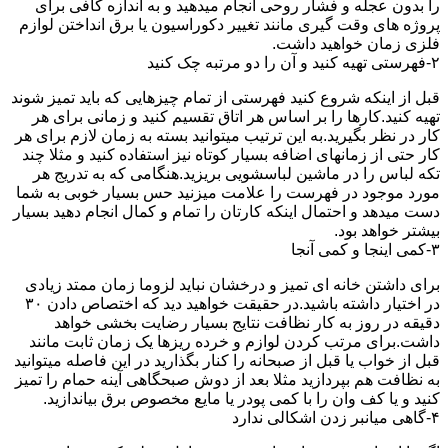
را بدون عجله و فشار روحی انجام میدهید و به اندازه کافی برای
پروژه های وقت گیری مانند تغییر دکوراسیون یا برق انداختن لوازم
فلزی زمان خواهید داشت.
۲-فهرستی تهیه کنید و آن را دو مرتبه چک کنید
قبل از اینکه شروع کنید فهرستی از تمام چیزهایی که باید تمیز شوند
تهیه کنید.کارها را بر اساس هر اتاق تقسیم کنید و زمانی برای هر
کار در نظر بگیرید.به این ترتیب میتوانید بسته به زمان لازم برای هر
کار حتی از زمانهای اضافه بسیار کوتاه نیز استفاده کنید و مثلا چند
تکه لباس را در ماشین لباسشویی بریزید.هنگامی که به تدریج هر
مورد موجود در فهرست را علامت میزنید حس بسیار خوبی به شما
دست میدهد و احتمال اینکه کارتان را تمام و کمال انجام دهید بسیار
بیشتر خواهد بود.
۳-کمی اینجا و کمی آنجا
برای داشتن خانه ای تمیز و درخشان نباید لزوما زمان ممتد زیادی
در اختیار داشته باشید.در حقیقت خواهید دید که اختصاص دادن ۳۰
دقیقه در روز به کار نظافت نتایج بسیار رضایت بخشی خواهد
داشت.برای مرتب کردن لوازم و خرده ریزها یک زمان ثابت مانند
قبل از خواب یا قبل از صبحانه را کنار بگذارید در این فاصله میتوانید
به نظافت هم بپردازید مثلا بعد از دوش صبحگاهی آینه حمام را تمیز
کنید و یا کف وان را با کمی پودر یا مایع مخصوص برق بیاندازید.
۴-گاهی میانبر زدن اشکالی ندارد