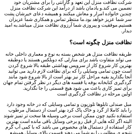
شرکت نظافت منزل این تعهد و گارانتی را برای مشتریان خود
تضمین می کند.و یادمان باشد از درآمد این شرکت نظافت منزل
چندین خانواده امرار و معاش میکنند و همیشه دعای خیرشان پشت
سر شما عزیز خواهد بود.ما منتظر تماس و همکاری شما عزیزان
هستیم.موفقیت و پیروزی شما آرزوی نظافت منزل میباشد.به امید
دیدار.
نظافت منزل چگونه است؟
طریقه نظافت منزل هر شخص بسته به نوع و معماری داخلی خانه
می تواند متفاوت باشد برای منازلی که دوبلکس هستند یا دوطبقه
بهترین کار شروع کار از سرویس بهداشتی طبقه بالا شروع کردن
است چون تمامی وسایلی را که برای نظافت لازم دارید می توانید
آنجا بگذارید بقیه مراحل کار نیز بهتر است از بالا شروع شود مانند
گردگیری کتابخانه بوفه یا قفسه های دیگر در نظر گرفتن تمام جهان
برای تمیز کاری باعث می شود هیچ قسمتی را جا نگذارید.
اولین مرحله در نظافت گردگیری است
مبل صندلی تابلوها تلوزیون و تمامی وسایلی که در خانه وجود دارد
را باید کاملا از گرد و خاک پاک کرد بهتر است از دستمال مرطوب
استفاده نکنید چون ممکن است برخی وسیله ها سخت تر تمیز شوند
البته اگر لکه هایی از قبل رو برخی وسایل باقی مانده است بهترین
کار استفاده از دستمال های مخصوص می باشد که با کمی آب گرم
نتیجه ی مطلوب را به شما می دهند قسمت بالای وسایل همیشع