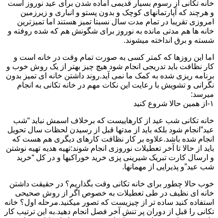
خانه تکانی از رسوم بسیار قدیمی آماده شدن برای عید نوروز است
و هرچند که آپارتمانهای کوچک و بدون پستو و انباری و زیرزمین
امروزی تقریبا در تمام مدت سال نسبتا تمیز هستند اما تمیزترین
خانه ها هم مدتی مانده به نوروز برای شگونش هم که شده روفته و
شسته و برق انداخته میشوند.
اما این روزها که کمتر کسی به صورت تمام وقت در خانه است و
کار نظافت باید تدریجی انجام شود هیچ چیز بهتر از یک روش خوب و
برنامه ریزی شده به کمک ما نمی آید.روند داشتن خانه ای تمیز بدون
نگرانی و تشویش با رعایت این نکات مهم در خانه تکانی به انجام
میرسد:
۱-از همین حالا شروع کنید
خانه تکانی شب عید از کارهاییست که برخلاف اسمش نباید “شب
عید”انجام شود بلکه باید از مدتها قبل از رسیدن لحظات سال تحویل
انجام شده باشد.علاوه بر کار نظافت کارهای دیگری هم هست که
باید از حالا تا آخر تعطیلات نوروزی انجام شوند:تهیه هدیه تهیه نوشتن
و ارسال کارت تبریک شیرینی پزی خرید خوراکیها و در کل “خرید
شب عید”و پذیرایی از مهمانها.
خوب حالا چطور برای خانه تکانی وقت بگذاریم؟ در حقیقت داشتن
خانه ای نظیف در طی تعطیلات به خصوص اگر از روش صحیحی
استفاده کنید ساده تر از چیزیست که تصور میکنید.مرحله اول؟ خانه
تکانی را قبل از دوران پر تنش آخر فصل انجام دهید.به این ترتیب کار