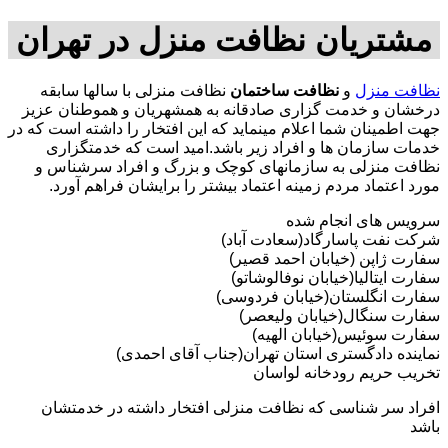
مشتریان نظافت منزل در تهران
نظافت منزل
و
نظافت ساختمان
نظافت منزلی با سالها سابقه
درخشان و خدمت گزاری صادقانه به همشهریان و هموطنان عزیز
جهت اطمینان شما اعلام مینماید که این افتخار را داشته است که در
خدمات سازمان ها و افراد زیر باشد.امید است که خدمتگزاری
نظافت منزلی به سازمانهای کوچک و بزرگ و افراد سرشناس و
مورد اعتماد مردم زمینه اعتماد بیشتر را برایشان فراهم آورد.
سرویس های انجام شده
شرکت نفت پاسارگاد(سعادت آباد)
سفارت ژاپن (خیابان احمد قصیر)
سفارت ایتالیا(خیابان نوفالوشاتو)
سفارت انگلستان(خیابان فردوسی)
سفارت سنگال(خیابان ولیعصر)
سفارت سوئیس(خیابان الهیه)
نماینده دادگستری استان تهران(جناب آقای احمدی)
تخریب حریم رودخانه لواسان
افراد سر شناسی که نظافت منزلی افتخار داشته در خدمتشان
باشد