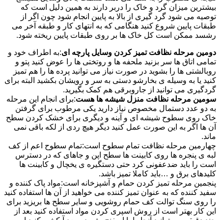
بیشترین میزان گرد و خاک را دربر دارند به همین دلیل است که
توصیه می شود گرد گیری از بالا به پایین انجام شود چون اگر از
طبقات پایین شروع کنید هنگامی که به انتهای کار و طبقه آخر می
رشسد ممکن است کل خاک ها بر روی طبقات پایین ریخته شود.
دومین مرحله نظافت تمیز کردن وسایل پارچه ای
:به اطراف خود و
تمامی اتاق ها سر بزنید ملحفه ها و روتختی ها را عوض کنید پتو و
روبالشتی ها را بشوید در صورت نیاز می توانید پرده ها را هم تمیز
کنید یا به وسیله ی بخارشو دستی به سر و رویشان بکشید البته برای
گردگیری می توانید از جاروبرقی هم کمک بگیرید.
سومین مرحله نظافت منزل شیشه ها هست
:برای انجام این مرحله
به دو عدد دستمال مخصوص نیاز دارید یکی مرطوب برای گرفتن
خاک روی سطوح شیشه ای و آینه و دیگری برای خشک کردن سطح
آن ها اگر به این صورت عمل کنید دیگر هیچ ردی از لکه باقی نمی
ماند.
چهارمین مرحله نظافت تمام سطوح است:تمام سطوح اعم از کف
لبه ی پنجره ها روی کابینت ها سطح اپن و جاهای که در دسترس
است را باید ضدعفونی کرد حتی دستگیره ی یخچال و کابینت ها
کلیدهای برق و …باید کاملا تمیز باشد.
پنجمین مرحله تمیز کردن حمام و آشپزخانه است:مواد پاک کننده و
سفید کننده که به عنوان تمیز کننده می خواهید از آن ها استفاده کنید
را روی سنگ توالت کف حمام روشویی و سایر سطح ها بریزید برای
این کار بهتر است از روش اسپری کردن مواد استفاده کنید بعد از