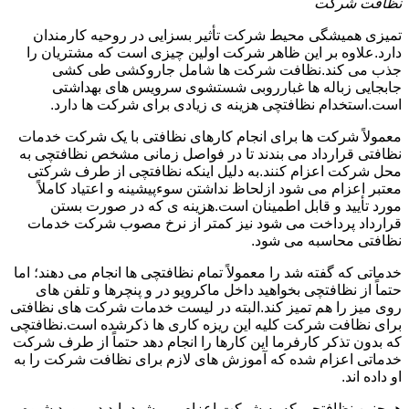
نظافت شرکت
تمیزی همیشگی محیط شرکت تأثیر بسزایی در روحیه کارمندان
دارد.علاوه بر این ظاهر شرکت اولین چیزی است که مشتریان را
جذب می کند.نظافت شرکت ها شامل جاروکشی طی کشی
جابجایی زباله ها غبارروبی شستشوی سرویس های بهداشتی
است.استخدام نظافتچی هزینه ی زیادی برای شرکت ها دارد.
معمولاً شرکت ها برای انجام کارهای نظافتی با یک شرکت خدمات
نظافتی قرارداد می بندند تا در فواصل زمانی مشخص نظافتچی به
محل شرکت اعزام کنند.به دلیل اینکه نظافتچی از طرف شرکتی
معتبر اعزام می شود ازلحاظ نداشتن سوءپیشینه و اعتیاد کاملاً
مورد تأیید و قابل اطمینان است.هزینه ی که در صورت بستن
قرارداد پرداخت می شود نیز کمتر از نرخ مصوب شرکت خدمات
نظافتی محاسبه می شود.
خدماتی که گفته شد را معمولاً تمام نظافتچی ها انجام می دهند؛ اما
حتماً از نظافتچی بخواهید داخل ماکرویو در و پنچرها و تلفن های
روی میز را هم تمیز کند.البته در لیست خدمات شرکت های نظافتی
برای نظافت شرکت کلیه این ریزه کاری ها ذکرشده است.نظافتچی
که بدون تذکر کارفرما این کارها را انجام دهد حتماً از طرف شرکت
خدماتی اعزام شده که آموزش های لازم برای نظافت شرکت را به
او داده اند.
همچنین نظافتچی که به شرکت اعزام می شود باید در مورد شیوه