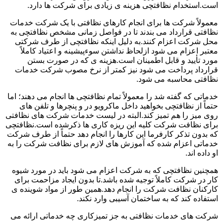
است.استخدام نظافتچی هزینه ی زیادی برای شرکت ها دارد.
معمولاً شرکت ها برای انجام کارهای نظافتی با یک شرکت خدمات
نظافتی قرارداد می بندند تا در فواصل زمانی مشخص نظافتچی به
محل شرکت اعزام کنند.به دلیل اینکه نظافتچی از طرف شرکتی
معتبر اعزام می شود ازلحاظ نداشتن سوءپیشینه و اعتیاد کاملاً
مورد تأیید و قابل اطمینان است.هزینه ی که در صورت بستن
قرارداد پرداخت می شود نیز کمتر از نرخ مصوب شرکت خدمات
نظافتی محاسبه می شود.
خدماتی که گفته شد را معمولاً تمام نظافتچی ها انجام می دهند؛ اما
حتماً از نظافتچی بخواهید داخل ماکرویو در و پنچرها و تلفن های
روی میز را هم تمیز کند.البته در لیست خدمات شرکت های نظافتی
برای نظافت شرکت کلیه این ریزه کاری ها ذکرشده است.نظافتچی
که بدون تذکر کارفرما این کارها را انجام دهد حتماً از طرف شرکت
خدماتی اعزام شده که آموزش های لازم برای نظافت شرکت را به
او داده اند.
همچنین نظافتچی که به شرکت اعزام می شود باید در مورد شیوه
کار در شرکت کاملاً توجیه شده باشد.تا بدون ایجاد مزاحمت برای
کارکنان نظافت شرکت را انجام دهد.همین طور از مواد شوینده ی
استفاده کند که به ساختمان آسیبی وارد نکند.
شرکت های خدمات نظافتی به جز تمیزکاری چه خدماتی ارائه می