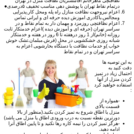
نظافتچی ماهرخانم آقامشتریان نظافت منزل در تهران
درتمام نقاط تهران با پوشش دهی مناسب تخفیف ۵درصدی●
اعزام نیروجهت نظافت منازل راه پله ومحل کار.پذیرایی
ومجالس.باکادری اموزش دیده حرفه ای و ایرانی تماس
اعزام نظافتچی روزمزد و مهمان دار به تمام نقاط و در
سراسر تهران (حرفه ای و آموزش دیده )اعزام خدمتکار ثابت
روزانه (خانم)از 1 روز درهفته تا 6 روز در هفته و خدمتکار
شبانه روزی خشکشویی در محل (فرش.مبلمان.تشک خوش
خواب )و خدمات نظافت با دستگاه بخارشویی اعزام به
سراسر تهران و در تمام نقاط
به این توصیه ها
دقت کنید به
احتمال زیاد در تمیز
کردن منزل از آنها
استفاده خواهید کرد
:
-همواره از
قسمت بالای
منزل یا اطاق شروع به تمیز کردن بکنید.(منظور از بالا
دورترین نقطه نسبت به درب ورودی اطاق یا منزل می باشد)
-هرگز تمیز کردن را نیمه کاره رها نکنید و تا پایین اطاق آنرا
ادامه دهید.