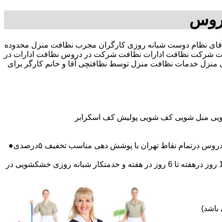
روس
 در صد تخفیف بیمه رایگان 09196351909-آقای نظام دوست شبانه روزی کارگران مجرب نظافت منزل محدوده
 شرکت نظافت ادارات نظافت شرکت در دروس نظافت ادارات در
ی منزل خدمات نظافت منزل توسط نظافتچی آقا و خانم کارگر برای
شویی مبل شویی کف شویی پولیش کف اسکرابر
درتمام نقاط تهران با پوشش دهی مناسب تخفیف ۵درصدی●
اعزام نظافتچی روزمزد و مهمان دار به تمام نقاط و در سراسر تهران (حرفه ای و آموزش دیده )اعزام خدمتکار ثابت روزانه (خانم)از 1 روز درهفته تا 6 روز در هفته و خدمتکار شبانه روزی خشکشویی در
باشد)