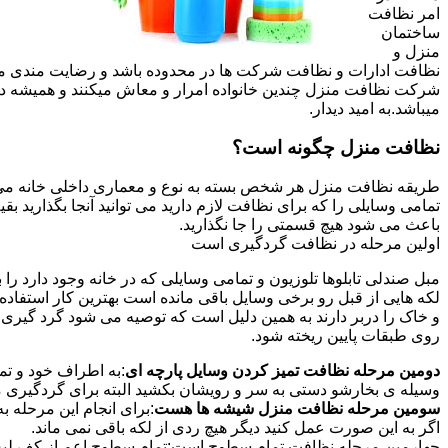
امر نظافت
ساختمان
منزل و
نظافت ادارات و نظافت شرکت ها در محدوده باشد و رضایت مندی مشتر
شرکت نظافت منزل چندین خانواده امرار و معاش میکنند و همیشه 
میباشد.به امید دیدار.
نظافت منزل چگونه است؟
طریقه نظافت منزل هر شخص بسته به نوع و معماری داخلی خانه می ت
تمامی وسایلی را که برای نظافت لازم دارید می توانید آنجا بگذارید ب
باعث می شود هیچ قسمتی را جا نگذارید.
اولین مرحله در نظافت گردگیری است
مبل صندلی تابلوها تلوزیون و تمامی وسایلی که در خانه وجود دارد ر
لکه هایی از قبل رو برخی وسایل باقی مانده است بهترین کار استفا
و خاک را دربر دارند به همین دلیل است که توصیه می شود گرد گیری ا
روی طبقات پایین ریخته شود.
دومین مرحله نظافت تمیز کردن وسایل پارچه ای
:به اطراف خود و تما
وسیله ی بخارشو دستی به سر و رویشان بکشید البته برای گردگیری می
سومین مرحله نظافت منزل شیشه ها هست
:برای انجام این مرحله
اگر به این صورت عمل کنید دیگر هیچ ردی از لکه باقی نمی ماند.
چهارمین مرحله نظافت تمام سطوح است:تمام سطوح اعم از کف لبه ی 