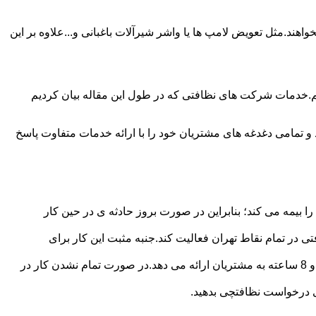
ند.مثل تعویض لامپ ها یا واشر شیرآلات باغبانی و...علاوه بر این
م.خدمات شرکت های نظافتی که در طول این مقاله بیان کردیم
و تمامی دغدغه های مشتریان خود را با ارائه خدمات متفاوت پاسخ
بیمه می کند؛ بنابراین در صورت بروز حادثه ی در حین کار
در تمام نقاط تهران فعالیت کند.جنبه مثبت این کار برای
نظافچی قیمت کاملاً شفاف برای دستمزد نظافتچی مشخص کرده است.این شرکت برای تعیین دستمزد پلن قیمتی 4 ساعته 6 ساعته و 8 ساعته به مشتریان ارائه می دهد.در صورت تمام نشدن کار در