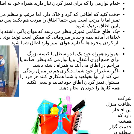
-تمام لوازمی را که برای تمیز کردن نیاز دارید همراه خود به اطا
-دقت کنید که اطاقی که گرد و خاک دارد اما مرتب و منظم می ب
تمیز اما نا مرتب است پس حتما"اطاق را مرتب هم بکنید.پس تم
پایین اطاق نزدیک شوید.
-یک اطاق هنگامی تمیزتر بنظر می رسد که هوای پاکی داشته با
غذاهای آماده نیمه و سایر ملزوماتی که ممکن است تولید بوی نام
باز کردن پنجره ها بگذارید هوای تمیز وارد اطاق شما شود
-همواره همراه خود یک یا دو سطل یا کیسه بزرگ
برای جمع آوری آشغال و یا لوازمی که بنظر اضافه یا
مزاحم در اطاق می آیند به همراه داشته باشد.
-اگر به غیر از خود شما...دیگری هم در منزل زندگی
می کند از آنها بخواهید با شما همکاری کنند.هر فرد را
مسئول تمیز کردن اطاق خود نمایید و سعی نکنید
همه کارها را خودتان انجام دهید.
شرکت
نظافت منزل
این افتخار
دارد که
همشیه
خدمت گذار
منطقه در