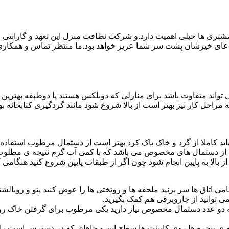
ی ها خیلی اهمیت دارد.و شرکت نظافت منزل این تعهد و گارانتی را ب
دعای خیرشان پشت سر شما عزیز خواهد بود.ما منتظر تماس و همکار
واند متفاوت باشد برای منازلی که دوبلکس هستند یا دوطبقه بهتری
قیه مراحل کار نیز بهتر است از بالا شروع شود مانند گردگیری کتابخانه
ا باید کاملا از گرد و خاک پاک کرد بهتر است از دستمال مرطوب استفا
ده از دستمال های مخصوص می باشد که با کمی آب گرم نتیجه ی مطلوب
ز بالا به پایین انجام شود چون اگر از طبقات پایین شروع کنید هنگام
می اتاق ها سر بزنید ملحفه ها و روتختی ها را عوض کنید پتو و روبالشتی 
 توانید از جاروبرقی هم کمک بگیرید.
 به دو عدد دستمال مخصوص نیاز دارید یکی مرطوب برای گرفتن خاک 
پنجره ها روی کابینت ها سطح اپن و جاهای که در دسترس است را با