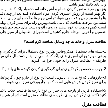
و …باید کاملا تمیز باشد.
پنجمین مرحله تمیز کردن حمام و آشپزخانه است:مواد پاک کننده و سفی
کار بهتر است از روش اسپری کردن مواد استفاده کنید بعد از چند دقیق
ها را بشوید چون باعث می شواد تمامی جرم ها و لکه های چربی به خ
ششمین مرحله نظافت کف می باشد:بهترین راه برای تمیز کردن نهای
است کمی زحمت به خود بدهید و روی زانو و دست های خود خم شوید سپ
هفتمین و آخرین مرحله جارو کشیدن است:برای اطمینان از تمیز جارو کش
نظافت منزل و خانه به چه وسایل نظافت لازم است؟
1-بسته های دستمال میکروفایبر:بهترین نوع دستمال برای گردگیری و
برخی موارد بجای اسپری های پاک کننده می توانید از دستمال های می
طریقه ی نظافت منزل را به خوبی فرا می گیرید.
2-چوب مخصوص گردگیری:برای گردگیری کردن گوشه های بلند و کناره هایی که دسترسی به آن سخت است استفاده می شود بهتر از در سر این چوب یک دستمال میکروفایبر وصل کنید.
3-جاروهایی که نخ های آن نایلونی است:این نوع از جارو چون گردوغبار
برای تمیز کردن فرش هایی است که با جاروبرقی تمیز نمی شوند.
5-استفاده کردن از پارچه های جیر:این نوع پارچه ها قابلیت جذب بال
کنید نکته ای دیگر درباره ی طریقه ی نظافت منزل استفاده از همین ن
نظافت منزل