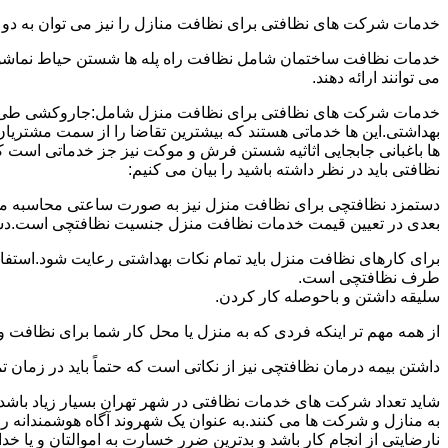
خدمات شرکت های نظافتی برای نظافت منازل را نیز می توان به د
خدمات نظافت ساختمان شامل نظافت راه پله ها شستن حیاط نماشویی
می توانند ارائه دهند.
خدمات شرکت های نظافتی برای نظافت منزل شامل:جاروکشی طی ک
بهداشتی.این ها خدماتی هستند که بیشترین تقاضا را از سمت مشتریان
ها باغبانی جابجایی اثاثیه شستن فرش و موکت نیز جز خدماتی است ک
نظافتی باید در نظر داشته باشید را بیان می کنیم:
دستمزد نظافتچی برای نظافت منزل نیز به صورت ساعتی محاسبه می ش
بعدی در تعیین قیمت خدمات نظافت منزل جنسیت نظافتچی است.دستمزد
برای کارهای نظافت منزل باید تمام نکات بهداشتی رعایت شود.استف
طرف نظافتچی است.
سلیقه داشتن و باحوصله کار کردن.
از همه مهم تر اینکه فردی که به منزل یا محل کار شما برای نظافت و
داشتن بیمه درمان نظافتچی نیز از نکاتی است که حتماً باید در زما
شاید تعداد شرکت های خدمات نظافتی در شهر تهران بسیار زیاد باشد؛ ا
به منازل و شرکت ها می کنند.به عنوان یک شهروند آگاه هوشمندانه ر
نارضایتی از انجام کار باشد و بدترین ضرر خسارت به اموالتان و یا خ