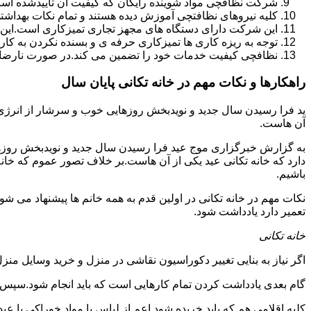
شرکت نظافچی مواد شوینده رایگان که کیفیت آن تأییدشده است
کلیه نیروهای نظافتچی آموزش دیده هستند و تمام نکات بهداشت
این شرکت دارای دستگاه های مجهز تجاری تمیزکاری است.این 
توجه به ریزه کاری ها تمیزکاری حرفه ی و بسنده نکردن به کا
نظافچی کیفیت خدمات خود را تضمین می کند.در صورت نارضای
راهکارها و نکات مهم در خانه تکانی پایان سال
ید فرا رسیدن سال جدید و نویدبخش روزهایی خوب و سرشار از انرژی و 
آن هاست.
به گزارش خبرگزاری موج عید فرا رسیدن سال جدید و نویدبخش روزهای
دارد که خانه تکانی عید یکی از آن هاست.بر خلاف تصور عموم که خانه
باشیم.
نکات مهم در خانه تکانی در اولین قدم به همه خانم ها پیشنهاد می شود ک
تعمیر دارد یادداشت شود.
خانه تکانی
اگر نیاز به بنایی تغییر دکوراسیون نقاشی در منزل و خرید وسایل منزل 
گام بعدی یادداشت کردن تمام کارهایی است که باید انجام شود.سپس کا
کلیه اقلامی هم که باید خریده شود اعم از لباس یا مواد خوراکی یا عید