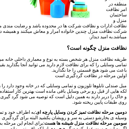
منطقه در
امر نظافت
ساختمان
منزل و
نظافت ادارات و نظافت شرکت ها در محدوده باشد و رضایت مندی مشتر
شرکت نظافت منزل چندین خانواده امرار و معاش میکنند و همیشه 
میباشد.به امید دیدار.
نظافت منزل چگونه است؟
طریقه نظافت منزل هر شخص بسته به نوع و معماری داخلی خانه می ت
تمامی وسایلی را که برای نظافت لازم دارید می توانید آنجا بگذارید ب
باعث می شود هیچ قسمتی را جا نگذارید.
اولین مرحله در نظافت گردگیری است
مبل صندلی تابلوها تلوزیون و تمامی وسایلی که در خانه وجود دارد ر
لکه هایی از قبل رو برخی وسایل باقی مانده است بهترین کار استفا
و خاک را دربر دارند به همین دلیل است که توصیه می شود گرد گیری ا
روی طبقات پایین ریخته شود.
دومین مرحله نظافت تمیز کردن وسایل پارچه ای
:به اطراف خود و تما
وسیله ی بخارشو دستی به سر و رویشان بکشید البته برای گردگیری می
سومین مرحله نظافت منزل شیشه ها هست
:برای انجام این مرحله
اگر به این صورت عمل کنید دیگر هیچ ردی از لکه باقی نمی ماند.