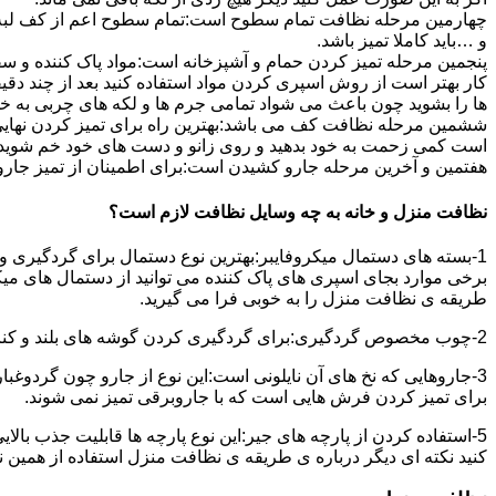
چهارمین مرحله نظافت تمام سطوح است:تمام سطوح اعم از کف لبه ی 
و …باید کاملا تمیز باشد.
پنجمین مرحله تمیز کردن حمام و آشپزخانه است:مواد پاک کننده و سفی
کار بهتر است از روش اسپری کردن مواد استفاده کنید بعد از چند دقیق
ها را بشوید چون باعث می شواد تمامی جرم ها و لکه های چربی به خ
ششمین مرحله نظافت کف می باشد:بهترین راه برای تمیز کردن نهای
است کمی زحمت به خود بدهید و روی زانو و دست های خود خم شوید سپ
هفتمین و آخرین مرحله جارو کشیدن است:برای اطمینان از تمیز جارو کش
نظافت منزل و خانه به چه وسایل نظافت لازم است؟
1-بسته های دستمال میکروفایبر:بهترین نوع دستمال برای گردگیری و
برخی موارد بجای اسپری های پاک کننده می توانید از دستمال های می
طریقه ی نظافت منزل را به خوبی فرا می گیرید.
2-چوب مخصوص گردگیری:برای گردگیری کردن گوشه های بلند و کناره هایی که دسترسی به آن سخت است استفاده می شود بهتر از در سر این چوب یک دستمال میکروفایبر وصل کنید.
3-جاروهایی که نخ های آن نایلونی است:این نوع از جارو چون گردوغبار
برای تمیز کردن فرش هایی است که با جاروبرقی تمیز نمی شوند.
5-استفاده کردن از پارچه های جیر:این نوع پارچه ها قابلیت جذب بال
کنید نکته ای دیگر درباره ی طریقه ی نظافت منزل استفاده از همین ن