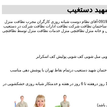
هید دستغیب
30 در صد تخفیف بیمه رایگان 09196351909-آقای نظام دوست شبانه روزی کارگران مجرب نظافت منزل
ساختمان نظافت شرکت نظافت ادارات نظافت شرکت در دستغیب
نزل و خانه منزل نظافتچی منزل خدمات نظافت منزل توسط نظافتچی
شویی مبل شویی کف شویی پولیش کف اسکرابر
ختمان شهید دستغیب درتمام نقاط تهران با پوشش دهی مناسب
اعزام نظافتچی روزمزد و مهمان دار به تمام نقاط و در سراسر تهران (حرفه ای و آموزش دیده )اعزام خدمتکار ثابت روزانه (خانم)از 1 روز درهفته تا 6 روز در هفته و خدمتکار شبانه روزی خشکشویی در
باشد)