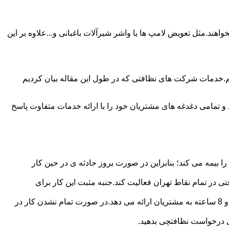
ند.مثل تعویض لامپ ها یا واشر شیرآلات باغبانی و...علاوه بر این
م.خدمات شرکت های نظافتی که در طول این مقاله بیان کردیم
و تمامی دغدغه های مشتریان خود را با ارائه خدمات متفاوت پاسخ
بیمه می کند؛ بنابراین در صورت بروز حادثه ی در حین کار
در تمام نقاط تهران فعالیت کند.جنبه مثبت این کار برای
نظافچی قیمت کاملاً شفاف برای دستمزد نظافتچی مشخص کرده است.این شرکت برای تعیین دستمزد پلن قیمتی 4 ساعته 6 ساعته و 8 ساعته به مشتریان ارائه می دهد.در صورت تمام نشدن کار در