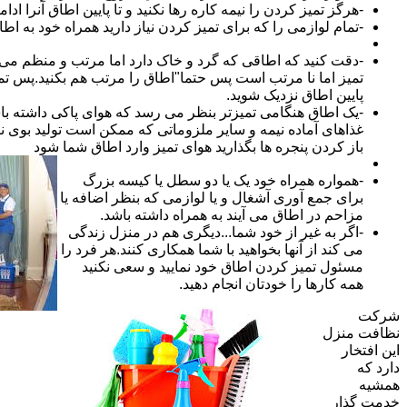
-هرگز تمیز کردن را نیمه کاره رها نکنید و تا پایین اطاق آنرا ادام
-تمام لوازمی را که برای تمیز کردن نیاز دارید همراه خود به اطا
-دقت کنید که اطاقی که گرد و خاک دارد اما مرتب و منظم می ب
تمیز اما نا مرتب است پس حتما"اطاق را مرتب هم بکنید.پس تم
پایین اطاق نزدیک شوید.
-یک اطاق هنگامی تمیزتر بنظر می رسد که هوای پاکی داشته با
غذاهای آماده نیمه و سایر ملزوماتی که ممکن است تولید بوی نام
باز کردن پنجره ها بگذارید هوای تمیز وارد اطاق شما شود
-همواره همراه خود یک یا دو سطل یا کیسه بزرگ
برای جمع آوری آشغال و یا لوازمی که بنظر اضافه یا
مزاحم در اطاق می آیند به همراه داشته باشد.
-اگر به غیر از خود شما...دیگری هم در منزل زندگی
می کند از آنها بخواهید با شما همکاری کنند.هر فرد را
مسئول تمیز کردن اطاق خود نمایید و سعی نکنید
همه کارها را خودتان انجام دهید.
شرکت
نظافت منزل
این افتخار
دارد که
همشیه
خدمت گذار