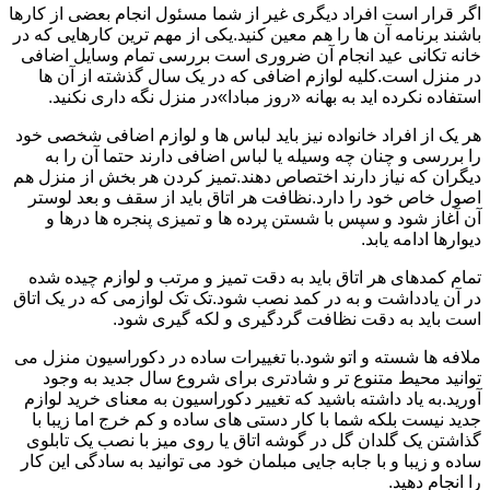
اگر قرار است افراد دیگری غیر از شما مسئول انجام بعضی از کارها
باشند برنامه آن ها را هم معین کنید.یکی از مهم ترین کارهایی که در
خانه تکانی عید انجام آن ضروری است بررسی تمام وسایل اضافی
در منزل است.کلیه لوازم اضافی که در یک سال گذشته از آن ها
استفاده نکرده اید به بهانه «روز مبادا»در منزل نگه داری نکنید.
هر یک از افراد خانواده نیز باید لباس ها و لوازم اضافی شخصی خود
را بررسی و چنان چه وسیله یا لباس اضافی دارند حتما آن را به
دیگران که نیاز دارند اختصاص دهند.تمیز کردن هر بخش از منزل هم
اصول خاص خود را دارد.نظافت هر اتاق باید از سقف و بعد لوستر
آن آغاز شود و سپس با شستن پرده ها و تمیزی پنجره ها درها و
دیوارها ادامه یابد.
تمام کمدهای هر اتاق باید به دقت تمیز و مرتب و لوازم چیده شده
در آن یادداشت و به در کمد نصب شود.تک تک لوازمی که در یک اتاق
است باید به دقت نظافت گردگیری و لکه گیری شود.
ملافه ها شسته و اتو شود.با تغییرات ساده در دکوراسیون منزل می
توانید محیط متنوع تر و شادتری برای شروع سال جدید به وجود
آورید.به یاد داشته باشید که تغییر دکوراسیون به معنای خرید لوازم
جدید نیست بلکه شما با کار دستی های ساده و کم خرج اما زیبا با
گذاشتن یک گلدان گل در گوشه اتاق یا روی میز با نصب یک تابلوی
ساده و زیبا و با جابه جایی مبلمان خود می توانید به سادگی این کار
را انجام دهید.