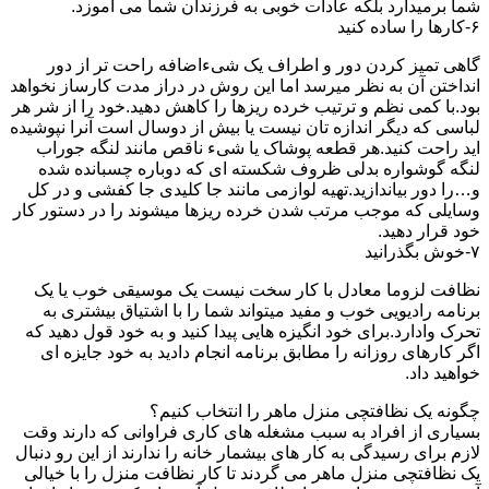
شما برمیدارد بلکه عادات خوبی به فرزندان شما می آموزد.
۶-کارها را ساده کنید
گاهی تمیز کردن دور و اطراف یک شیءاضافه راحت تر از دور
انداختن آن به نظر میرسد اما این روش در دراز مدت کارساز نخواهد
بود.با کمی نظم و ترتیب خرده ریزها را کاهش دهید.خود را از شر هر
لباسی که دیگر اندازه تان نیست یا بیش از دوسال است آنرا نپوشیده
اید راحت کنید.هر قطعه پوشاک یا شیء ناقص مانند لنگه جوراب
لنگه گوشواره بدلی ظروف شکسته ای که دوباره چسبانده شده
و…را دور بیاندازید.تهیه لوازمی مانند جا کلیدی جا کفشی و در کل
وسایلی که موجب مرتب شدن خرده ریزها میشوند را در دستور کار
خود قرار دهید.
۷-خوش بگذرانید
نظافت لزوما معادل با کار سخت نیست یک موسیقی خوب یا یک
برنامه رادیویی خوب و مفید میتواند شما را با اشتیاق بیشتری به
تحرک وادارد.برای خود انگیزه هایی پیدا کنید و به خود قول دهید که
اگر کارهای روزانه را مطابق برنامه انجام دادید به خود جایزه ای
خواهید داد.
چگونه یک نظافتچی منزل ماهر را انتخاب کنیم؟
بسیاری از افراد به سبب مشغله های کاری فراوانی که دارند وقت
لازم برای رسیدگی به کار های بیشمار خانه را ندارند از این رو دنبال
یک نظافتچی منزل ماهر می گردند تا کار نظافت منزل را با خیالی