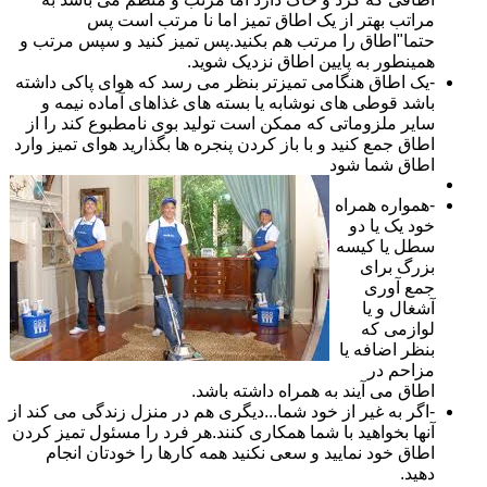
مراتب بهتر از یک اطاق تمیز اما نا مرتب است پس
حتما"اطاق را مرتب هم بکنید.پس تمیز کنید و سپس مرتب و
همینطور به پایین اطاق نزدیک شوید.
-یک اطاق هنگامی تمیزتر بنظر می رسد که هوای پاکی داشته
باشد قوطی های نوشابه یا بسته های غذاهای آماده نیمه و
سایر ملزوماتی که ممکن است تولید بوی نامطبوع کند را از
اطاق جمع کنید و با باز کردن پنجره ها بگذارید هوای تمیز وارد
اطاق شما شود
-همواره همراه
خود یک یا دو
سطل یا کیسه
بزرگ برای
جمع آوری
آشغال و یا
لوازمی که
بنظر اضافه یا
مزاحم در
اطاق می آیند به همراه داشته باشد.
-اگر به غیر از خود شما...دیگری هم در منزل زندگی می کند از
آنها بخواهید با شما همکاری کنند.هر فرد را مسئول تمیز کردن
اطاق خود نمایید و سعی نکنید همه کارها را خودتان انجام
دهید.