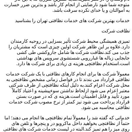
متوجه شما شود نارضایتی از انجام کار باشد و بدترین ضرر خسارت
به اموالتان و یا خدای نکرده سرقت باشد.
خدمات بهترین شرکت های خدمات نظافتی تهران را بشناسید
نظافت شرکت
تمیزی همیشگی محیط شرکت تأثیر بسزایی در روحیه کارمندان
دارد.علاوه بر این ظاهر شرکت اولین چیزی است که مشتریان را
جذب می کند.نظافت شرکت ها شامل جاروکشی طی کشی
جابجایی زباله ها غبارروبی شستشوی سرویس های بهداشتی
است.استخدام نظافتچی هزینه ی زیادی برای شرکت ها دارد.
معمولاً شرکت ها برای انجام کارهای نظافتی با یک شرکت خدمات
نظافتی قرارداد می بندند تا در فواصل زمانی مشخص نظافتچی به
محل شرکت اعزام کنند.به دلیل اینکه نظافتچی از طرف شرکتی
معتبر اعزام می شود ازلحاظ نداشتن سوءپیشینه و اعتیاد کاملاً
مورد تأیید و قابل اطمینان است.هزینه ی که در صورت بستن
قرارداد پرداخت می شود نیز کمتر از نرخ مصوب شرکت خدمات
نظافتی محاسبه می شود.
خدماتی که گفته شد را معمولاً تمام نظافتچی ها انجام می دهند؛ اما
حتماً از نظافتچی بخواهید داخل ماکرویو در و پنچرها و تلفن های
روی میز را هم تمیز کند.البته در لیست خدمات شرکت های نظافتی