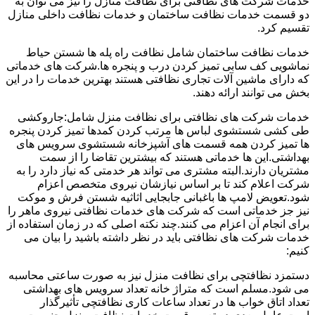
خدمات شرکت های نظافتی برای نظافت منازل را نیز می توان به
دو قسمت خدمات نظافت ساختمان و خدمات نظافت داخلی منازل
تقسیم کرد.
خدمات نظافت ساختمان شامل نظافت راه پله ها شستن حیاط
نماشویی کف سابی تمیز کردن درب و پنجره ها.شرکت های خدماتی
که دارای ماشین آلات تجاری نظافتی هستند بهترین خدمات را در این
بخش می توانند ارائه دهند.
خدمات شرکت های نظافتی برای نظافت منزل شامل:جاروکشی
طی کشی شستشوی لباس ها مرتب کردن کمدها تمیز کردن پنجره
ها تمیز کردن همه قسمت های آشپزخانه شستشوی سرویس های
بهداشتی.این ها خدماتی هستند که بیشترین تقاضا را از سمت
مشتریان دارند.البته مشتری می تواند هر خدمتی که نیاز دارد را به
شرکت اعلام کند تا بر اساس نیازشان نیروی متخصص اعزام
شود.تعویض لامپ ها باغبانی جابجایی اثاثیه شستن فرش و موکت
نیز جز خدماتی است که شرکت های خدمات نظافتی نیروی ماهر را
برای انجام آن اعزام می کنند.چند نکته اصلی که در زمان استفاده از
خدمات شرکت های نظافتی باید در نظر داشته باشید را بیان می
کنیم:
دستمزد نظافتچی برای نظافت منزل نیز به صورت ساعتی محاسبه
می شود.مسلم است که متراژ خانه تعداد سرویس های بهداشتی
تعداد اتاق خواب ها در تعداد ساعات کاری نظافتچی تأثیرگذار