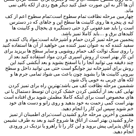
آن ها اگر به این صورت عمل کنید دیگر هیچ ردی از لکه باقی نمی
ماند.
چهارمین مرحله نظافت تمام سطوح است:تمام سطوح اعم از کف
لبه ی پنجره ها روی کابینت ها سطح اپن و جاهای که در دسترس
است را باید ضدعفونی کرد حتی دستگیره ی یخچال و کابینت ها
کلیدهای برق و …باید کاملا تمیز باشد.
پنجمین مرحله تمیز کردن حمام و آشپزخانه است:مواد پاک کننده و
سفید کننده که به عنوان تمیز کننده می خواهید از آن ها استفاده کنید
را روی سنگ توالت کف حمام روشویی و سایر سطح ها بریزید برای
این کار بهتر است از روش اسپری کردن مواد استفاده کنید بعد از
چند دقیقه می توانید آنجا را با اسفنج بشوید و بعد آبکشی کنید این
روش برای آشپزخانه نیز جوابگو است حتی می توانید داخل و سطح
بیرونی کابینت ها را بشوید چون باعث می شواد تمامی جرم ها و
لکه های چربی به خوبی پاک شود.
ششمین مرحله نظافت کف می باشد:بهترین راه برای تمیز کردن
نهایی کف بعد از آبکشی کردن خشک کردن آن توسط دستمال یا تی
های مخصوص است برای اینکه کاملا مطمئن شوید برق افتاده است
بهتر است کمی زحمت به خود بدهید و روی زانو و دست های خود
خم شوید سپس این کار را انجام دهید.
هفتمین و آخرین مرحله جارو کشیدن است:برای اطمینان از تمیز
جارو کشیدن بهتر است از اتاق ها شروع کنید و بعد به طرف نشیمن
و اتاق پذیرایی پیش بروید و این کار را تا راهرو یا نزدیک در ورودی
انجام دهید.