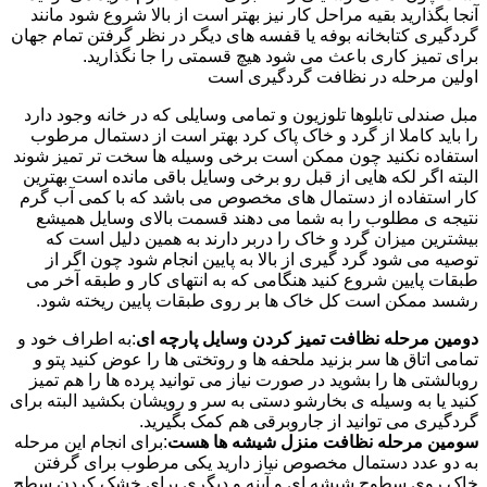
آنجا بگذارید بقیه مراحل کار نیز بهتر است از بالا شروع شود مانند
گردگیری کتابخانه بوفه یا قفسه های دیگر در نظر گرفتن تمام جهان
برای تمیز کاری باعث می شود هیچ قسمتی را جا نگذارید.
اولین مرحله در نظافت گردگیری است
مبل صندلی تابلوها تلوزیون و تمامی وسایلی که در خانه وجود دارد
را باید کاملا از گرد و خاک پاک کرد بهتر است از دستمال مرطوب
استفاده نکنید چون ممکن است برخی وسیله ها سخت تر تمیز شوند
البته اگر لکه هایی از قبل رو برخی وسایل باقی مانده است بهترین
کار استفاده از دستمال های مخصوص می باشد که با کمی آب گرم
نتیجه ی مطلوب را به شما می دهند قسمت بالای وسایل همیشع
بیشترین میزان گرد و خاک را دربر دارند به همین دلیل است که
توصیه می شود گرد گیری از بالا به پایین انجام شود چون اگر از
طبقات پایین شروع کنید هنگامی که به انتهای کار و طبقه آخر می
رشسد ممکن است کل خاک ها بر روی طبقات پایین ریخته شود.
دومین مرحله نظافت تمیز کردن وسایل پارچه ای
:به اطراف خود و
تمامی اتاق ها سر بزنید ملحفه ها و روتختی ها را عوض کنید پتو و
روبالشتی ها را بشوید در صورت نیاز می توانید پرده ها را هم تمیز
کنید یا به وسیله ی بخارشو دستی به سر و رویشان بکشید البته برای
گردگیری می توانید از جاروبرقی هم کمک بگیرید.
سومین مرحله نظافت منزل شیشه ها هست
:برای انجام این مرحله
به دو عدد دستمال مخصوص نیاز دارید یکی مرطوب برای گرفتن
خاک روی سطوح شیشه ای و آینه و دیگری برای خشک کردن سطح