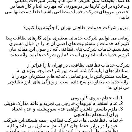
ها کمک بخواهند.مثل تعویض لامپ ها یا واشر شیرآلات باغبانی
و...علاوه بر این کارها نیز درصورتی که مهارت انجام کار شما در
تخصص نیروهای شرکت خدمات نظافتی باشد قطعاً دست تنها نمی
مانید.
بهترین شرکت خدمات نظافتی تهران را چگونه پیدا کنیم؟
زمانی می توانیم شرکت خدماتی معتبری برای کارهای نظافت پیدا
کنیم که خدمات و مسئولیت های اصلی آن ها را در قبال مشتری
بشناسیم.خدمات شرکت های نظافتی که در طول این مقاله بیان
کردیم خدمات استانداردی است که این شرکت ها باید ارائه دهند.
شرکت خدمات نظافتی نظافچی در تهران پا را فراتر از
استانداردهای اولیه گذاشته است.این شرکت توجه ویژه ی به
رضایت مشتریانش دارد و تمامی دغدغه های مشتریان خود را با
ارائه خدمات متفاوت پاسخ داده است.از ویژگی های بارز نظافچی
می توان به:
استخدام نیروی کار بومی
عدم استخدام نیروهای خارجی بی تجربه و فاقد مدارک هویتی
ملزم دانستن داشتن گواهی عدم سو پیشینه و عدم اعتیاد
برای استخدام نظافتچی
تمامی نظافتچی های شرکت نظافچی بیمه هستند.این شرکت
خود را در برابر حفظ جان کارکنانش مسئول می داند و کلیه
نظافتچی ها را بیمه می کند؛ بنابراین در صورت بروز حادثه ی