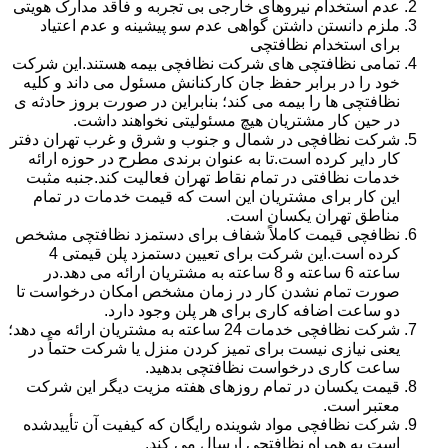
عدم استخدام نیروهای خارجی بی تجربه و فاقد مدارک هویتی
ملزم دانستن داشتن گواهی عدم سو پیشینه و عدم اعتیاد
برای استخدام نظافتچی
تمامی نظافتچی های شرکت نظافچی بیمه هستند.این شرکت
خود را در برابر حفظ جان کارکنانش مسئول می داند و کلیه
نظافتچی ها را بیمه می کند؛ بنابراین در صورت بروز حادثه ی
در حین کار مشتریان هیچ مسئولیتی نخواهند داشت.
شرکت نظافچی در شمال و جنوب و شرق و غرب تهران دفتر
کار دایر کرده است.تا به عنوان برندی مطرح در حوزه ارائه
خدمات نظافتی در تمام نقاط تهران فعالیت کند.جنبه مثبت
این کار برای مشتریان این است که قیمت خدمات در تمام
مناطق تهران یکسان است.
نظافچی قیمت کاملاً شفاف برای دستمزد نظافتچی مشخص
کرده است.این شرکت برای تعیین دستمزد پلن قیمتی 4
ساعته 6 ساعته و 8 ساعته به مشتریان ارائه می دهد.در
صورت تمام نشدن کار در زمان مشخص امکان درخواست تا
دو ساعت اضافه کاری برای هر پلن وجود دارد.
شرکت نظافچی خدمات 24 ساعته به مشتریان ارائه می دهد؛
یعنی نیازی نیست برای تمیز کردن منزل یا شرکت حتماً در
ساعت کاری درخواست نظافتچی بدهید.
قیمت یکسان در تمام روزهای هفته مزیت دیگر این شرکت
معتبر است.
شرکت نظافچی مواد شوینده رایگان که کیفیت آن تأییدشده
است به همراه نظافتچی ارسال می کند.