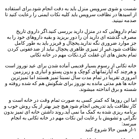
شست و شوی سرویس منزل باید به دقت انجام شود.برای استفاده
از اسیدها در نظافت سرویس باید کلیه نکات ایمنی را رعایت کنید تا
صدمه نبینید.
تمام داروهایی که در منزل دارید بررسی کنید.اگر داروی تاریخ
مصرف گذشته ای دارید آن را دور بریزید و بقیه داروهای خود را به
جز موارد ضروری نگه ندارید.یخچال و فریزر باید به طور کامل
نظافت شود.غیر از تمیزی ظاهری یخچال نباید از ضدعفونی کردن
تمام بخش های آن غفلت کرد.نکات مهم در خانه تکانی
خانه تکانی از رسوم بسیار قدیمی آماده شدن برای عید نوروز است
و هرچند که آپارتمانهای کوچک و بدون پستو و انباری و زیرزمین
امروزی تقریبا در تمام مدت سال نسبتا تمیز هستند اما تمیزترین
خانه ها هم مدتی مانده به نوروز برای شگونش هم که شده روفته و
شسته و برق انداخته میشوند.
اما این روزها که کمتر کسی به صورت تمام وقت در خانه است و
کار نظافت باید تدریجی انجام شود هیچ چیز بهتر از یک روش خوب و
برنامه ریزی شده به کمک ما نمی آید.روند داشتن خانه ای تمیز بدون
نگرانی و تشویش با رعایت این نکات مهم در خانه تکانی به انجام
میرسد:
۱-از همین حالا شروع کنید