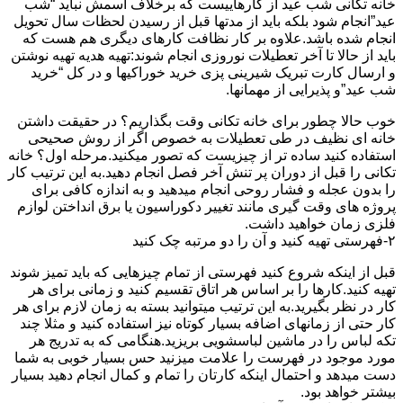
خانه تکانی شب عید از کارهاییست که برخلاف اسمش نباید “شب
عید”انجام شود بلکه باید از مدتها قبل از رسیدن لحظات سال تحویل
انجام شده باشد.علاوه بر کار نظافت کارهای دیگری هم هست که
باید از حالا تا آخر تعطیلات نوروزی انجام شوند:تهیه هدیه تهیه نوشتن
و ارسال کارت تبریک شیرینی پزی خرید خوراکیها و در کل “خرید
شب عید”و پذیرایی از مهمانها.
خوب حالا چطور برای خانه تکانی وقت بگذاریم؟ در حقیقت داشتن
خانه ای نظیف در طی تعطیلات به خصوص اگر از روش صحیحی
استفاده کنید ساده تر از چیزیست که تصور میکنید.مرحله اول؟ خانه
تکانی را قبل از دوران پر تنش آخر فصل انجام دهید.به این ترتیب کار
را بدون عجله و فشار روحی انجام میدهید و به اندازه کافی برای
پروژه های وقت گیری مانند تغییر دکوراسیون یا برق انداختن لوازم
فلزی زمان خواهید داشت.
۲-فهرستی تهیه کنید و آن را دو مرتبه چک کنید
قبل از اینکه شروع کنید فهرستی از تمام چیزهایی که باید تمیز شوند
تهیه کنید.کارها را بر اساس هر اتاق تقسیم کنید و زمانی برای هر
کار در نظر بگیرید.به این ترتیب میتوانید بسته به زمان لازم برای هر
کار حتی از زمانهای اضافه بسیار کوتاه نیز استفاده کنید و مثلا چند
تکه لباس را در ماشین لباسشویی بریزید.هنگامی که به تدریج هر
مورد موجود در فهرست را علامت میزنید حس بسیار خوبی به شما
دست میدهد و احتمال اینکه کارتان را تمام و کمال انجام دهید بسیار
بیشتر خواهد بود.