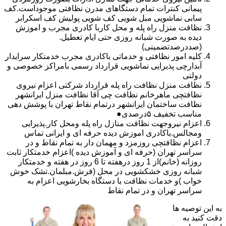
پیمانی کنترات تمام دستگاهای مدرن نظافتی موجوداست.کف
سابی نماشویی مبل شویی کف شویی پولیش کف اسکرابر
نظافت منزل راه پله و محل کاربا کادری مجرب و اموزش
دیده به صورت شبانه روزی حتی ایام تعطیل.
(صددرصدتضمینی)
کلیه امور نظافتی و خدماتی باکادری مجرب خدمتکار سرایدار
آبدارچی پذیرایی نماشویی قرارداد رسمی بامراکز خصوصی و
دولتی
نظافت منزل نظافت راه پله قرارداد شرکتی اعزام نیروی
نظافتچی ماهرخانم نظافت چی آقا نظافت منزل ایرانشهر
نظافت ساختمان ایرانشهر درتمام نقاط تهران با پوشش دهی
مناسب تخفیف ۵درصدی●
اعزام نیروجهت نظافت منازل راه پله ومحل کار.پذیرایی
ومجالس.باکادری اموزش دیده حرفه ای و ایرانی تماس
اعزام نظافتچی روزمزد و مهمان دار به تمام نقاط و در
سراسر تهران (حرفه ای و آموزش دیده )اعزام خدمتکار ثابت
روزانه (خانم)از 1 روز درهفته تا 6 روز در هفته و خدمتکار
شبانه روزی خشکشویی در محل (فرش.مبلمان.تشک خوش
خواب )و خدمات نظافت با دستگاه بخارشویی اعزام به
سراسر تهران و در تمام نقاط
به این توصیه ها
دقت کنید به