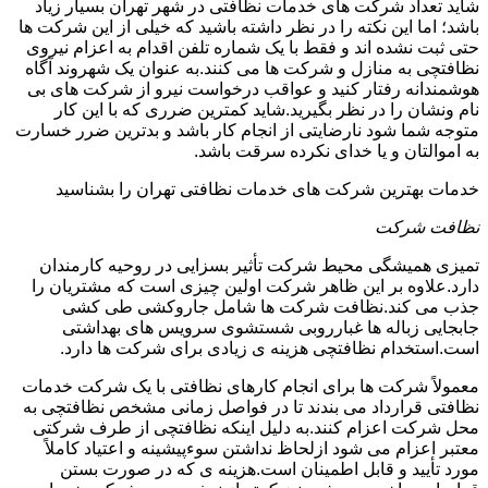
شاید تعداد شرکت های خدمات نظافتی در شهر تهران بسیار زیاد
باشد؛ اما این نکته را در نظر داشته باشید که خیلی از این شرکت ها
حتی ثبت نشده اند و فقط با یک شماره تلفن اقدام به اعزام نیروی
نظافتچی به منازل و شرکت ها می کنند.به عنوان یک شهروند آگاه
هوشمندانه رفتار کنید و عواقب درخواست نیرو از شرکت های بی
نام ونشان را در نظر بگیرید.شاید کمترین ضرری که با این کار
متوجه شما شود نارضایتی از انجام کار باشد و بدترین ضرر خسارت
به اموالتان و یا خدای نکرده سرقت باشد.
خدمات بهترین شرکت های خدمات نظافتی تهران را بشناسید
نظافت شرکت
تمیزی همیشگی محیط شرکت تأثیر بسزایی در روحیه کارمندان
دارد.علاوه بر این ظاهر شرکت اولین چیزی است که مشتریان را
جذب می کند.نظافت شرکت ها شامل جاروکشی طی کشی
جابجایی زباله ها غبارروبی شستشوی سرویس های بهداشتی
است.استخدام نظافتچی هزینه ی زیادی برای شرکت ها دارد.
معمولاً شرکت ها برای انجام کارهای نظافتی با یک شرکت خدمات
نظافتی قرارداد می بندند تا در فواصل زمانی مشخص نظافتچی به
محل شرکت اعزام کنند.به دلیل اینکه نظافتچی از طرف شرکتی
معتبر اعزام می شود ازلحاظ نداشتن سوءپیشینه و اعتیاد کاملاً
مورد تأیید و قابل اطمینان است.هزینه ی که در صورت بستن