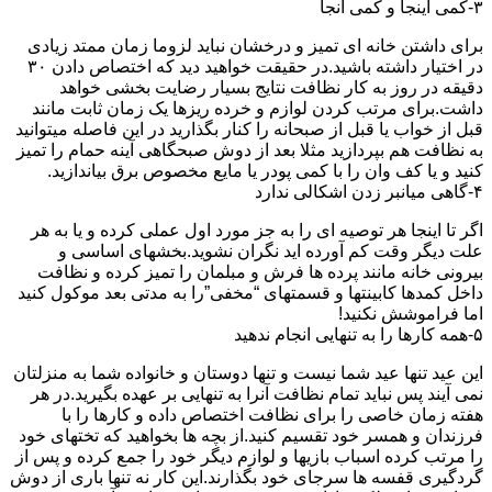
۳-کمی اینجا و کمی آنجا
برای داشتن خانه ای تمیز و درخشان نباید لزوما زمان ممتد زیادی
در اختیار داشته باشید.در حقیقت خواهید دید که اختصاص دادن ۳۰
دقیقه در روز به کار نظافت نتایج بسیار رضایت بخشی خواهد
داشت.برای مرتب کردن لوازم و خرده ریزها یک زمان ثابت مانند
قبل از خواب یا قبل از صبحانه را کنار بگذارید در این فاصله میتوانید
به نظافت هم بپردازید مثلا بعد از دوش صبحگاهی آینه حمام را تمیز
کنید و یا کف وان را با کمی پودر یا مایع مخصوص برق بیاندازید.
۴-گاهی میانبر زدن اشکالی ندارد
اگر تا اینجا هر توصیه ای را به جز مورد اول عملی کرده و یا به هر
علت دیگر وقت کم آورده اید نگران نشوید.بخشهای اساسی و
بیرونی خانه مانند پرده ها فرش و مبلمان را تمیز کرده و نظافت
داخل کمدها کابینتها و قسمتهای “مخفی”را به مدتی بعد موکول کنید
اما فراموشش نکنید!
۵-همه کارها را به تنهایی انجام ندهید
این عید تنها عید شما نیست و تنها دوستان و خانواده شما به منزلتان
نمی آیند پس نباید تمام نظافت آنرا به تنهایی بر عهده بگیرید.در هر
هفته زمان خاصی را برای نظافت اختصاص داده و کارها را با
فرزندان و همسر خود تقسیم کنید.از بچه ها بخواهید که تختهای خود
را مرتب کرده اسباب بازیها و لوازم دیگر خود را جمع کرده و پس از
گردگیری قفسه ها سرجای خود بگذارند.این کار نه تنها باری از دوش