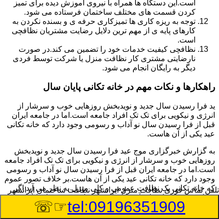
است.این دستگاه ها همراه با نیروی آموزش دیده برای تمیز
کردن قسمت های مختلف ساختمان فرستاده می شود.
توجه به ریزه کاری ها تمیزکاری حرفه ی و بسنده نکردن به
کارهای پایه ی از مهم ترین دلایل رضایت مشتریان نظافچی
است.
نظافچی کیفیت خدمات خود را تضمین می کند.در صورت
نارضایتی مشتری کار نظافت منزل یا شرکت توسط فردی
دیگر به رایگان انجام می شود.
راهکارها و نکات مهم در خانه تکانی پایان سال
ید فرا رسیدن سال جدید و نویدبخش روزهایی خوب و سرشار از
انرژی و نیکویی برای تک تک افراد جامعه است.اما در جامعه ایران
قبل از فرا رسیدن سال نو آداب و رسومی وجود دارد که خانه تکانی
عید یکی از آن هاست.
به گزارش خبرگزاری موج عید فرا رسیدن سال جدید و نویدبخش
روزهایی خوب و سرشار از انرژی و نیکویی برای تک تک افراد جامعه
است.اما در جامعه ایران قبل از فرا رسیدن سال نو آداب و رسومی
وجود دارد که خانه تکانی عید یکی از آن هاست.بر خلاف تصور عموم
که خانه تکانی یک نظافت عمومی و کلی منزل به نظر می آید اگر
تلفن تماس فوری
نظافت منزل ایرانشهر نظافت ساختمان ایرانشهر
بخواهیم به طور اصولی آن را انجام دهیم باید به برخی از نکات توجه
☞☏
tel:09196351909
بیشتر داشته باشیم.