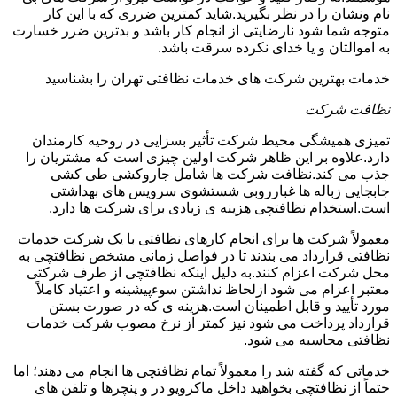
نام ونشان را در نظر بگیرید.شاید کمترین ضرری که با این کار
متوجه شما شود نارضایتی از انجام کار باشد و بدترین ضرر خسارت
به اموالتان و یا خدای نکرده سرقت باشد.
خدمات بهترین شرکت های خدمات نظافتی تهران را بشناسید
نظافت شرکت
تمیزی همیشگی محیط شرکت تأثیر بسزایی در روحیه کارمندان
دارد.علاوه بر این ظاهر شرکت اولین چیزی است که مشتریان را
جذب می کند.نظافت شرکت ها شامل جاروکشی طی کشی
جابجایی زباله ها غبارروبی شستشوی سرویس های بهداشتی
است.استخدام نظافتچی هزینه ی زیادی برای شرکت ها دارد.
معمولاً شرکت ها برای انجام کارهای نظافتی با یک شرکت خدمات
نظافتی قرارداد می بندند تا در فواصل زمانی مشخص نظافتچی به
محل شرکت اعزام کنند.به دلیل اینکه نظافتچی از طرف شرکتی
معتبر اعزام می شود ازلحاظ نداشتن سوءپیشینه و اعتیاد کاملاً
مورد تأیید و قابل اطمینان است.هزینه ی که در صورت بستن
قرارداد پرداخت می شود نیز کمتر از نرخ مصوب شرکت خدمات
نظافتی محاسبه می شود.
خدماتی که گفته شد را معمولاً تمام نظافتچی ها انجام می دهند؛ اما
حتماً از نظافتچی بخواهید داخل ماکرویو در و پنچرها و تلفن های