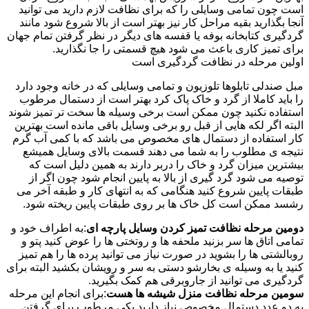
است چون تمامی وسایلی را که برای نظافت لازم دارید می توانید
آنجا بگذارید بقیه مراحل کار نیز بهتر است از بالا شروع شود مانند
گردگیری کتابخانه بوفه یا قفسه های دیگر در نظر گرفتن تمام جهان
برای تمیز کاری باعث می شود هیچ قسمتی را جا نگذارید.
اولین مرحله در نظافت گردگیری است
مبل صندلی تابلوها تلوزیون و تمامی وسایلی که در خانه وجود دارد
را باید کاملا از گرد و خاک پاک کرد بهتر است از دستمال مرطوب
استفاده نکنید چون ممکن است برخی وسیله ها سخت تر تمیز شوند
البته اگر لکه هایی از قبل رو برخی وسایل باقی مانده است بهترین
کار استفاده از دستمال های مخصوص می باشد که با کمی آب گرم
نتیجه ی مطلوب را به شما می دهند قسمت بالای وسایل همیشع
بیشترین میزان گرد و خاک را دربر دارند به همین دلیل است که
توصیه می شود گرد گیری از بالا به پایین انجام شود چون اگر از
طبقات پایین شروع کنید هنگامی که به انتهای کار و طبقه آخر می
رشسد ممکن است کل خاک ها بر روی طبقات پایین ریخته شود.
دومین مرحله نظافت تمیز کردن وسایل پارچه ای
:به اطراف خود و
تمامی اتاق ها سر بزنید ملحفه ها و روتختی ها را عوض کنید پتو و
روبالشتی ها را بشوید در صورت نیاز می توانید پرده ها را هم تمیز
کنید یا به وسیله ی بخارشو دستی به سر و رویشان بکشید البته برای
گردگیری می توانید از جاروبرقی هم کمک بگیرید.
سومین مرحله نظافت منزل شیشه ها هست
:برای انجام این مرحله
به دو عدد دستمال مخصوص نیاز دارید یکی مرطوب برای گرفتن