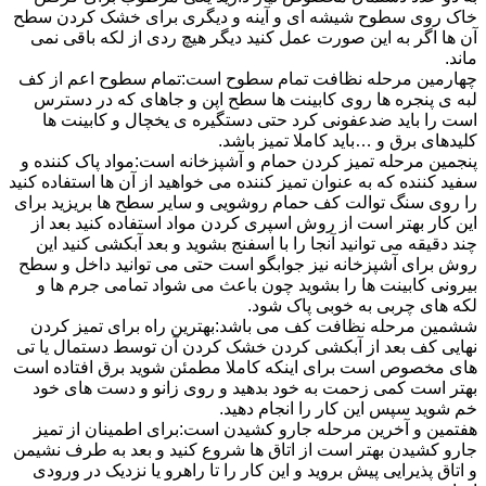
خاک روی سطوح شیشه ای و آینه و دیگری برای خشک کردن سطح
آن ها اگر به این صورت عمل کنید دیگر هیچ ردی از لکه باقی نمی
ماند.
چهارمین مرحله نظافت تمام سطوح است:تمام سطوح اعم از کف
لبه ی پنجره ها روی کابینت ها سطح اپن و جاهای که در دسترس
است را باید ضدعفونی کرد حتی دستگیره ی یخچال و کابینت ها
کلیدهای برق و …باید کاملا تمیز باشد.
پنجمین مرحله تمیز کردن حمام و آشپزخانه است:مواد پاک کننده و
سفید کننده که به عنوان تمیز کننده می خواهید از آن ها استفاده کنید
را روی سنگ توالت کف حمام روشویی و سایر سطح ها بریزید برای
این کار بهتر است از روش اسپری کردن مواد استفاده کنید بعد از
چند دقیقه می توانید آنجا را با اسفنج بشوید و بعد آبکشی کنید این
روش برای آشپزخانه نیز جوابگو است حتی می توانید داخل و سطح
بیرونی کابینت ها را بشوید چون باعث می شواد تمامی جرم ها و
لکه های چربی به خوبی پاک شود.
ششمین مرحله نظافت کف می باشد:بهترین راه برای تمیز کردن
نهایی کف بعد از آبکشی کردن خشک کردن آن توسط دستمال یا تی
های مخصوص است برای اینکه کاملا مطمئن شوید برق افتاده است
بهتر است کمی زحمت به خود بدهید و روی زانو و دست های خود
خم شوید سپس این کار را انجام دهید.
هفتمین و آخرین مرحله جارو کشیدن است:برای اطمینان از تمیز
جارو کشیدن بهتر است از اتاق ها شروع کنید و بعد به طرف نشیمن
و اتاق پذیرایی پیش بروید و این کار را تا راهرو یا نزدیک در ورودی