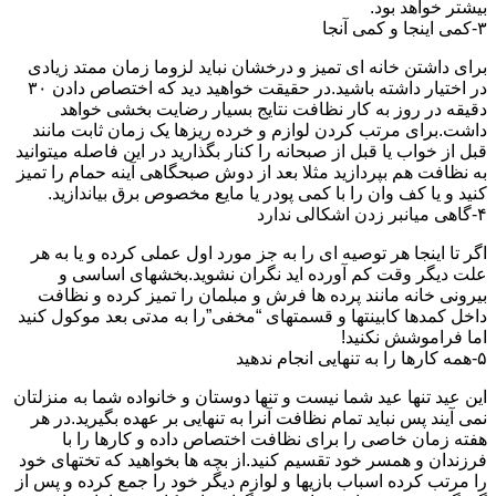
بیشتر خواهد بود.
۳-کمی اینجا و کمی آنجا
برای داشتن خانه ای تمیز و درخشان نباید لزوما زمان ممتد زیادی
در اختیار داشته باشید.در حقیقت خواهید دید که اختصاص دادن ۳۰
دقیقه در روز به کار نظافت نتایج بسیار رضایت بخشی خواهد
داشت.برای مرتب کردن لوازم و خرده ریزها یک زمان ثابت مانند
قبل از خواب یا قبل از صبحانه را کنار بگذارید در این فاصله میتوانید
به نظافت هم بپردازید مثلا بعد از دوش صبحگاهی آینه حمام را تمیز
کنید و یا کف وان را با کمی پودر یا مایع مخصوص برق بیاندازید.
۴-گاهی میانبر زدن اشکالی ندارد
اگر تا اینجا هر توصیه ای را به جز مورد اول عملی کرده و یا به هر
علت دیگر وقت کم آورده اید نگران نشوید.بخشهای اساسی و
بیرونی خانه مانند پرده ها فرش و مبلمان را تمیز کرده و نظافت
داخل کمدها کابینتها و قسمتهای “مخفی”را به مدتی بعد موکول کنید
اما فراموشش نکنید!
۵-همه کارها را به تنهایی انجام ندهید
این عید تنها عید شما نیست و تنها دوستان و خانواده شما به منزلتان
نمی آیند پس نباید تمام نظافت آنرا به تنهایی بر عهده بگیرید.در هر
هفته زمان خاصی را برای نظافت اختصاص داده و کارها را با
فرزندان و همسر خود تقسیم کنید.از بچه ها بخواهید که تختهای خود
را مرتب کرده اسباب بازیها و لوازم دیگر خود را جمع کرده و پس از