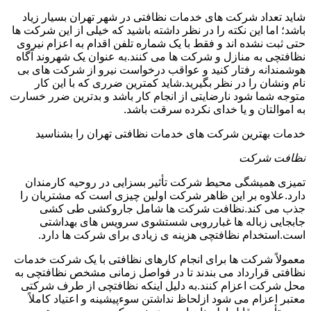
شاید تعداد شرکت های خدمات نظافتی در شهر تهران بسیار زیاد
باشد؛ اما این نکته را در نظر داشته باشید که خیلی از این شرکت ها
حتی ثبت نشده اند و فقط با یک شماره تلفن اقدام به اعزام نیروی
نظافتچی به منازل و شرکت ها می کنند.به عنوان یک شهروند آگاه
هوشمندانه رفتار کنید و عواقب درخواست نیرو از شرکت های بی
نام ونشان را در نظر بگیرید.شاید کمترین ضرری که با این کار
متوجه شما شود نارضایتی از انجام کار باشد و بدترین ضرر خسارت
به اموالتان و یا خدای نکرده سرقت باشد.
خدمات بهترین شرکت های خدمات نظافتی تهران را بشناسید
نظافت شرکت
تمیزی همیشگی محیط شرکت تأثیر بسزایی در روحیه کارمندان
دارد.علاوه بر این ظاهر شرکت اولین چیزی است که مشتریان را
جذب می کند.نظافت شرکت ها شامل جاروکشی طی کشی
جابجایی زباله ها غبارروبی شستشوی سرویس های بهداشتی
است.استخدام نظافتچی هزینه ی زیادی برای شرکت ها دارد.
معمولاً شرکت ها برای انجام کارهای نظافتی با یک شرکت خدمات
نظافتی قرارداد می بندند تا در فواصل زمانی مشخص نظافتچی به
محل شرکت اعزام کنند.به دلیل اینکه نظافتچی از طرف شرکتی
معتبر اعزام می شود ازلحاظ نداشتن سوءپیشینه و اعتیاد کاملاً