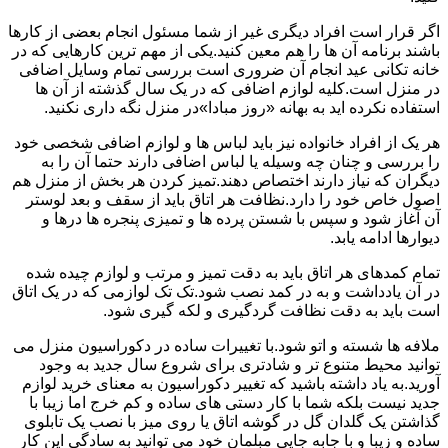
اگر قرار است افراد دیگری غیر از شما مسئول انجام بعضی از کارها
باشند برنامه آن ها را هم معین کنید.یکی از مهم ترین کارهایی که در
خانه تکانی عید انجام آن ضروری است بررسی تمام وسایل اضافی
در منزل است.کلیه لوازم اضافی که در یک سال گذشته از آن ها
استفاده نکرده اید به بهانه «روز مبادا»در منزل نگه داری نکنید.
هر یک از افراد خانواده نیز باید لباس ها و لوازم اضافی شخصی خود
را بررسی و چنان چه وسیله یا لباس اضافی دارند حتما آن را به
دیگران که نیاز دارند اختصاص دهند.تمیز کردن هر بخش از منزل هم
اصول خاص خود را دارد.نظافت هر اتاق باید از سقف و بعد لوستر
آن آغاز شود و سپس با شستن پرده ها و تمیزی پنجره ها درها و
دیوارها ادامه یابد.
تمام کمدهای هر اتاق باید به دقت تمیز و مرتب و لوازم چیده شده
در آن یادداشت و به در کمد نصب شود.تک تک لوازمی که در یک اتاق
است باید به دقت نظافت گردگیری و لکه گیری شود.
ملافه ها شسته و اتو شود.با تغییرات ساده در دکوراسیون منزل می
توانید محیط متنوع تر و شادتری برای شروع سال جدید به وجود
آورید.به یاد داشته باشید که تغییر دکوراسیون به معنای خرید لوازم
جدید نیست بلکه شما با کار دستی های ساده و کم خرج اما زیبا با
گذاشتن یک گلدان گل در گوشه اتاق یا روی میز با نصب یک تابلوی
ساده و زیبا و با جابه جایی مبلمان خود می توانید به سادگی این کار