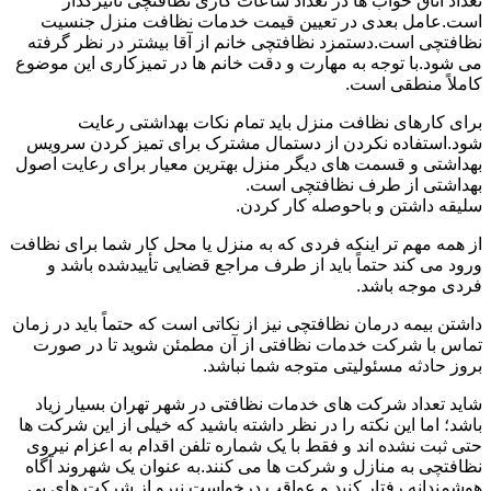
تعداد اتاق خواب ها در تعداد ساعات کاری نظافتچی تأثیرگذار
است.عامل بعدی در تعیین قیمت خدمات نظافت منزل جنسیت
نظافتچی است.دستمزد نظافتچی خانم از آقا بیشتر در نظر گرفته
می شود.با توجه به مهارت و دقت خانم ها در تمیزکاری این موضوع
کاملاً منطقی است.
برای کارهای نظافت منزل باید تمام نکات بهداشتی رعایت
شود.استفاده نکردن از دستمال مشترک برای تمیز کردن سرویس
بهداشتی و قسمت های دیگر منزل بهترین معیار برای رعایت اصول
بهداشتی از طرف نظافتچی است.
سلیقه داشتن و باحوصله کار کردن.
از همه مهم تر اینکه فردی که به منزل یا محل کار شما برای نظافت
ورود می کند حتماً باید از طرف مراجع قضایی تأییدشده باشد و
فردی موجه باشد.
داشتن بیمه درمان نظافتچی نیز از نکاتی است که حتماً باید در زمان
تماس با شرکت خدمات نظافتی از آن مطمئن شوید تا در صورت
بروز حادثه مسئولیتی متوجه شما نباشد.
شاید تعداد شرکت های خدمات نظافتی در شهر تهران بسیار زیاد
باشد؛ اما این نکته را در نظر داشته باشید که خیلی از این شرکت ها
حتی ثبت نشده اند و فقط با یک شماره تلفن اقدام به اعزام نیروی
نظافتچی به منازل و شرکت ها می کنند.به عنوان یک شهروند آگاه
هوشمندانه رفتار کنید و عواقب درخواست نیرو از شرکت های بی