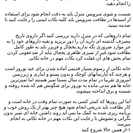
را انجام دهید.
شست و شوی سرویس منزل باید به دقت انجام شود.برای استفاده
از اسیدها در نظافت سرویس باید کلیه نکات ایمنی را رعایت کنید تا
صدمه نبینید.
تمام داروهایی که در منزل دارید بررسی کنید.اگر داروی تاریخ
مصرف گذشته ای دارید آن را دور بریزید و بقیه داروهای خود را به
جز موارد ضروری نگه ندارید.یخچال و فریزر باید به طور کامل
نظافت شود.غیر از تمیزی ظاهری یخچال نباید از ضدعفونی کردن
تمام بخش های آن غفلت کرد.نکات مهم در خانه تکانی
خانه تکانی از رسوم بسیار قدیمی آماده شدن برای عید نوروز است
و هرچند که آپارتمانهای کوچک و بدون پستو و انباری و زیرزمین
امروزی تقریبا در تمام مدت سال نسبتا تمیز هستند اما تمیزترین
خانه ها هم مدتی مانده به نوروز برای شگونش هم که شده روفته و
شسته و برق انداخته میشوند.
اما این روزها که کمتر کسی به صورت تمام وقت در خانه است و
کار نظافت باید تدریجی انجام شود هیچ چیز بهتر از یک روش خوب و
برنامه ریزی شده به کمک ما نمی آید.روند داشتن خانه ای تمیز بدون
نگرانی و تشویش با رعایت این نکات مهم در خانه تکانی به انجام
میرسد:
۱-از همین حالا شروع کنید