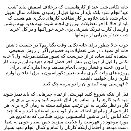
خانه تکانی شب عید از کارهاییست که برخلاف اسمش نباید “شب
عید”انجام شود بلکه باید از مدتها قبل از رسیدن لحظات سال تحویل
انجام شده باشد.علاوه بر کار نظافت کارهای دیگری هم هست که
باید از حالا تا آخر تعطیلات نوروزی انجام شوند:تهیه هدیه تهیه نوشتن
و ارسال کارت تبریک شیرینی پزی خرید خوراکیها و در کل “خرید
شب عید”و پذیرایی از مهمانها.
خوب حالا چطور برای خانه تکانی وقت بگذاریم؟ در حقیقت داشتن
خانه ای نظیف در طی تعطیلات به خصوص اگر از روش صحیحی
استفاده کنید ساده تر از چیزیست که تصور میکنید.مرحله اول؟ خانه
تکانی را قبل از دوران پر تنش آخر فصل انجام دهید.به این ترتیب کار
را بدون عجله و فشار روحی انجام میدهید و به اندازه کافی برای
پروژه های وقت گیری مانند تغییر دکوراسیون یا برق انداختن لوازم
فلزی زمان خواهید داشت.
۲-فهرستی تهیه کنید و آن را دو مرتبه چک کنید
قبل از اینکه شروع کنید فهرستی از تمام چیزهایی که باید تمیز شوند
تهیه کنید.کارها را بر اساس هر اتاق تقسیم کنید و زمانی برای هر
کار در نظر بگیرید.به این ترتیب میتوانید بسته به زمان لازم برای هر
کار حتی از زمانهای اضافه بسیار کوتاه نیز استفاده کنید و مثلا چند
تکه لباس را در ماشین لباسشویی بریزید.هنگامی که به تدریج هر
مورد موجود در فهرست را علامت میزنید حس بسیار خوبی به شما
دست میدهد و احتمال اینکه کارتان را تمام و کمال انجام دهید بسیار