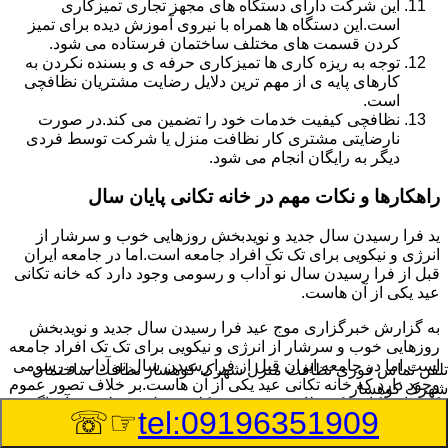
این شرکت دارای دستگاه های مجهز تجاری تمیزکاری
است.این دستگاه ها همراه با نیروی آموزش دیده برای تمیز
کردن قسمت های مختلف ساختمان فرستاده می شود.
توجه به ریزه کاری ها تمیزکاری حرفه ی و بسنده نکردن به
کارهای پایه ی از مهم ترین دلایل رضایت مشتریان نظافچی
است.
نظافچی کیفیت خدمات خود را تضمین می کند.در صورت
نارضایتی مشتری کار نظافت منزل یا شرکت توسط فردی
دیگر به رایگان انجام می شود.
راهکارها و نکات مهم در خانه تکانی پایان سال
ید فرا رسیدن سال جدید و نویدبخش روزهایی خوب و سرشار از
انرژی و نیکویی برای تک تک افراد جامعه است.اما در جامعه ایران
قبل از فرا رسیدن سال نو آداب و رسومی وجود دارد که خانه تکانی
عید یکی از آن هاست.
به گزارش خبرگزاری موج عید فرا رسیدن سال جدید و نویدبخش
روزهایی خوب و سرشار از انرژی و نیکویی برای تک تک افراد جامعه
است.اما در جامعه ایران قبل از فرا رسیدن سال نو آداب و رسومی
تلفن تماس فوری
نظافت منزل شهرک کوهسار نظافت ساختمان
وجود دارد که خانه تکانی عید یکی از آن هاست.بر خلاف تصور عموم
شهرک کوهسار
که خانه تکانی یک نظافت عمومی و کلی منزل به نظر می آید اگر
☞☏
tel:09196351909
بخواهیم به طور اصولی آن را انجام دهیم باید به برخی از نکات توجه
بیشتر داشته باشیم.