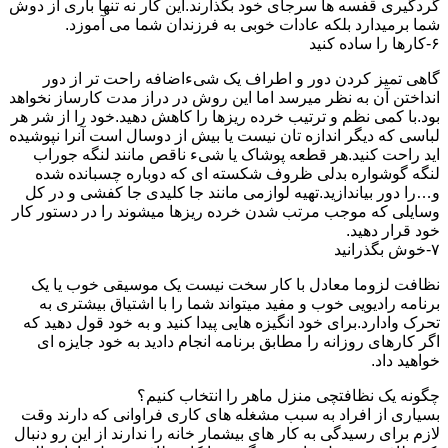
گردگیری قفسه ها سرجای خود بگذارند.این کار نه تنها باری از دوش
شما برمیدارد بلکه عادات خوبی به فرزندان شما می آموزد.
۶-کارها را ساده کنید
گاهی تمیز کردن دور و اطراف یک شیءاضافه راحت تر از دور
انداختن آن به نظر میرسد اما این روش در دراز مدت کارساز نخواهد
بود.با کمی نظم و ترتیب خرده ریزها را کاهش دهید.خود را از شر هر
لباسی که دیگر اندازه تان نیست یا بیش از دوسال است آنرا نپوشیده
اید راحت کنید.هر قطعه پوشاک یا شیء ناقص مانند لنگه جوراب
لنگه گوشواره بدلی ظروف شکسته ای که دوباره چسبانده شده
و…را دور بیاندازید.تهیه لوازمی مانند جا کلیدی جا کفشی و در کل
وسایلی که موجب مرتب شدن خرده ریزها میشوند را در دستور کار
خود قرار دهید.
۷-خوش بگذرانید
نظافت لزوما معادل با کار سخت نیست یک موسیقی خوب یا یک
برنامه رادیویی خوب و مفید میتواند شما را با اشتیاق بیشتری به
تحرک وادارد.برای خود انگیزه هایی پیدا کنید و به خود قول دهید که
اگر کارهای روزانه را مطابق برنامه انجام دادید به خود جایزه ای
خواهید داد.
چگونه یک نظافتچی منزل ماهر را انتخاب کنیم؟
بسیاری از افراد به سبب مشغله های کاری فراوانی که دارند وقت
لازم برای رسیدگی به کار های بیشمار خانه را ندارند از این رو دنبال