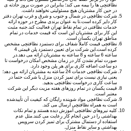
نظافتچی ها را بیمه می کند؛ بنابراین در صورت بروز حادثه ی
در حین کار مشتریان هیچ مسئولیتی نخواهند داشت.
شرکت نظافچی در شمال و جنوب و شرق و غرب تهران دفتر
کار دایر کرده است.تا به عنوان برندی مطرح در حوزه ارائه
خدمات نظافتی در تمام نقاط تهران فعالیت کند.جنبه مثبت
این کار برای مشتریان این است که قیمت خدمات در تمام
مناطق تهران یکسان است.
نظافچی قیمت کاملاً شفاف برای دستمزد نظافتچی مشخص
کرده است.این شرکت برای تعیین دستمزد پلن قیمتی 4
ساعته 6 ساعته و 8 ساعته به مشتریان ارائه می دهد.در
صورت تمام نشدن کار در زمان مشخص امکان درخواست تا
دو ساعت اضافه کاری برای هر پلن وجود دارد.
شرکت نظافچی خدمات 24 ساعته به مشتریان ارائه می دهد؛
یعنی نیازی نیست برای تمیز کردن منزل یا شرکت حتماً در
ساعت کاری درخواست نظافتچی بدهید.
قیمت یکسان در تمام روزهای هفته مزیت دیگر این شرکت
معتبر است.
شرکت نظافچی مواد شوینده رایگان که کیفیت آن تأییدشده
است به همراه نظافتچی ارسال می کند.
کلیه نیروهای نظافتچی آموزش دیده هستند و تمام نکات
بهداشتی را در حین انجام کار رعایت می کنند.مثل عدم
استفاده از دستمال مشترک برای تمیز کردن سرویس
بهداشتی و سایر نقاط منزل.