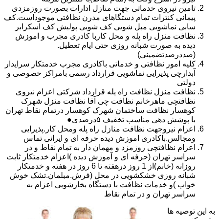
تامین نیروی خدماتی جهت منازل ادارات بصورت روزمزدی
پیمانی کنترات تمام دستگاهای مدرن نظافتی موجوداست.کف
سابی نماشویی مبل شویی کف شویی پولیش کف اسکرابر
نظافت منزل راه پله و محل کاربا کادری مجرب و اموزش
دیده به صورت شبانه روزی حتی ایام تعطیل.
(صددرصدتضمینی)
کلیه امور نظافتی و خدماتی باکادری مجرب خدمتکار سرایدار
آبدارچی پذیرایی نماشویی قرارداد رسمی بامراکز خصوصی و
دولتی
نظافت منزل نظافت راه پله قرارداد شرکتی اعزام نیروی
نظافتچی ماهرخانم نظافت چی آقا نظافت منزل شهرک
کوهسار نظافت ساختمان شهرک کوهسار درتمام نقاط تهران
با پوشش دهی مناسب تخفیف ۵درصدی●
اعزام نیروجهت نظافت منازل راه پله ومحل کار.پذیرایی
ومجالس.باکادری اموزش دیده حرفه ای و ایرانی تماس
اعزام نظافتچی روزمزد و مهمان دار به تمام نقاط و در
سراسر تهران (حرفه ای و آموزش دیده )اعزام خدمتکار ثابت
روزانه (خانم)از 1 روز درهفته تا 6 روز در هفته و خدمتکار
شبانه روزی خشکشویی در محل (فرش.مبلمان.تشک خوش
خواب )و خدمات نظافت با دستگاه بخارشویی اعزام به
سراسر تهران و در تمام نقاط
به این توصیه ها