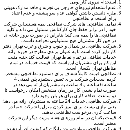
استخدام نیروی کار بومی
عدم استخدام نیروهای خارجی بی تجربه و فاقد مدارک هویتی
ملزم دانستن داشتن گواهی عدم سو پیشینه و عدم اعتیاد
برای استخدام نظافتچی
تمامی نظافتچی های شرکت نظافچی بیمه هستند.این شرکت
خود را در برابر حفظ جان کارکنانش مسئول می داند و کلیه
نظافتچی ها را بیمه می کند؛ بنابراین در صورت بروز حادثه ی
در حین کار مشتریان هیچ مسئولیتی نخواهند داشت.
شرکت نظافچی در شمال و جنوب و شرق و غرب تهران دفتر
کار دایر کرده است.تا به عنوان برندی مطرح در حوزه ارائه
خدمات نظافتی در تمام نقاط تهران فعالیت کند.جنبه مثبت
این کار برای مشتریان این است که قیمت خدمات در تمام
مناطق تهران یکسان است.
نظافچی قیمت کاملاً شفاف برای دستمزد نظافتچی مشخص
کرده است.این شرکت برای تعیین دستمزد پلن قیمتی 4
ساعته 6 ساعته و 8 ساعته به مشتریان ارائه می دهد.در
صورت تمام نشدن کار در زمان مشخص امکان درخواست تا
دو ساعت اضافه کاری برای هر پلن وجود دارد.
شرکت نظافچی خدمات 24 ساعته به مشتریان ارائه می دهد؛
یعنی نیازی نیست برای تمیز کردن منزل یا شرکت حتماً در
ساعت کاری درخواست نظافتچی بدهید.
قیمت یکسان در تمام روزهای هفته مزیت دیگر این شرکت
معتبر است.
شرکت نظافچی مواد شوینده رایگان که کیفیت آن تأییدشده