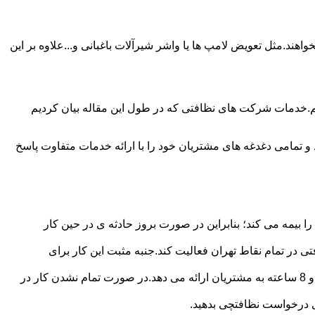
ند.مثل تعویض لامپ ها یا واشر شیرآلات باغبانی و...علاوه بر این
م.خدمات شرکت های نظافتی که در طول این مقاله بیان کردیم
و تمامی دغدغه های مشتریان خود را با ارائه خدمات متفاوت پاسخ
بیمه می کند؛ بنابراین در صورت بروز حادثه ی در حین کار
در تمام نقاط تهران فعالیت کند.جنبه مثبت این کار برای
نظافچی قیمت کاملاً شفاف برای دستمزد نظافتچی مشخص کرده است.این شرکت برای تعیین دستمزد پلن قیمتی 4 ساعته 6 ساعته و 8 ساعته به مشتریان ارائه می دهد.در صورت تمام نشدن کار در