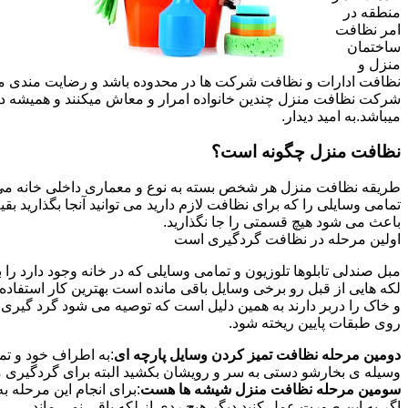
منطقه در
امر نظافت
ساختمان
منزل و
نظافت ادارات و نظافت شرکت ها در محدوده باشد و رضایت مندی مشتر
شرکت نظافت منزل چندین خانواده امرار و معاش میکنند و همیشه 
میباشد.به امید دیدار.
نظافت منزل چگونه است؟
طریقه نظافت منزل هر شخص بسته به نوع و معماری داخلی خانه می ت
تمامی وسایلی را که برای نظافت لازم دارید می توانید آنجا بگذارید ب
باعث می شود هیچ قسمتی را جا نگذارید.
اولین مرحله در نظافت گردگیری است
مبل صندلی تابلوها تلوزیون و تمامی وسایلی که در خانه وجود دارد ر
لکه هایی از قبل رو برخی وسایل باقی مانده است بهترین کار استفا
و خاک را دربر دارند به همین دلیل است که توصیه می شود گرد گیری ا
روی طبقات پایین ریخته شود.
دومین مرحله نظافت تمیز کردن وسایل پارچه ای
:به اطراف خود و تما
وسیله ی بخارشو دستی به سر و رویشان بکشید البته برای گردگیری می
سومین مرحله نظافت منزل شیشه ها هست
:برای انجام این مرحله
اگر به این صورت عمل کنید دیگر هیچ ردی از لکه باقی نمی ماند.