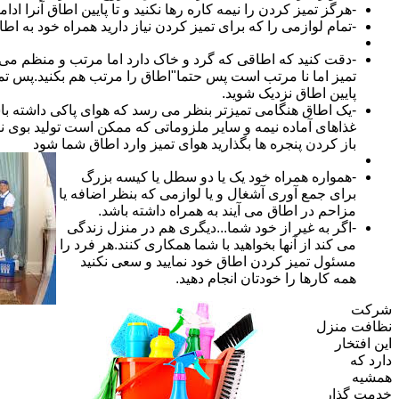
-هرگز تمیز کردن را نیمه کاره رها نکنید و تا پایین اطاق آنرا ادام
-تمام لوازمی را که برای تمیز کردن نیاز دارید همراه خود به اطا
-دقت کنید که اطاقی که گرد و خاک دارد اما مرتب و منظم می ب
تمیز اما نا مرتب است پس حتما"اطاق را مرتب هم بکنید.پس تم
پایین اطاق نزدیک شوید.
-یک اطاق هنگامی تمیزتر بنظر می رسد که هوای پاکی داشته با
غذاهای آماده نیمه و سایر ملزوماتی که ممکن است تولید بوی نام
باز کردن پنجره ها بگذارید هوای تمیز وارد اطاق شما شود
-همواره همراه خود یک یا دو سطل یا کیسه بزرگ
برای جمع آوری آشغال و یا لوازمی که بنظر اضافه یا
مزاحم در اطاق می آیند به همراه داشته باشد.
-اگر به غیر از خود شما...دیگری هم در منزل زندگی
می کند از آنها بخواهید با شما همکاری کنند.هر فرد را
مسئول تمیز کردن اطاق خود نمایید و سعی نکنید
همه کارها را خودتان انجام دهید.
شرکت
نظافت منزل
این افتخار
دارد که
همشیه
خدمت گذار