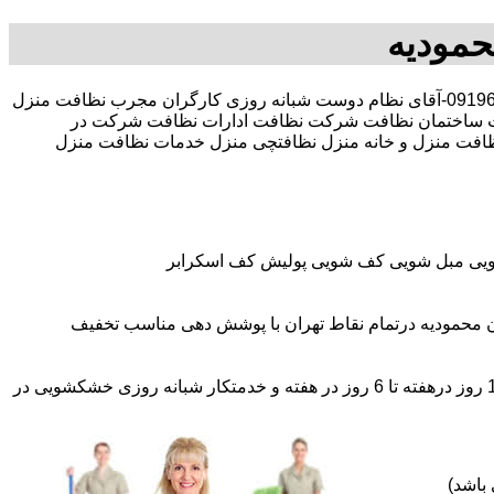
حمودیه
30 در صد تخفیف بیمه رایگان 09196351909-آقای نظام دوست شبانه روزی کارگران مجرب نظافت منزل
 ساختمان نظافت شرکت نظافت ادارات نظافت شرکت در
ی نظافت منزل و خانه منزل نظافتچی منزل خدمات نظافت منزل
شویی مبل شویی کف شویی پولیش کف اسکرابر
 محمودیه درتمام نقاط تهران با پوشش دهی مناسب تخفیف
اعزام نظافتچی روزمزد و مهمان دار به تمام نقاط و در سراسر تهران (حرفه ای و آموزش دیده )اعزام خدمتکار ثابت روزانه (خانم)از 1 روز درهفته تا 6 روز در هفته و خدمتکار شبانه روزی خشکشویی در
باشد)