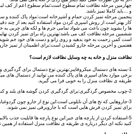
چهارمین مرحله نظافت تمام سطوح است:تمام سطوح اعم از کف لبه ی 
و …باید کاملا تمیز باشد.
پنجمین مرحله تمیز کردن حمام و آشپزخانه است:مواد پاک کننده و سفی
کار بهتر است از روش اسپری کردن مواد استفاده کنید بعد از چند دقیق
ها را بشوید چون باعث می شواد تمامی جرم ها و لکه های چربی به خ
ششمین مرحله نظافت کف می باشد:بهترین راه برای تمیز کردن نهای
است کمی زحمت به خود بدهید و روی زانو و دست های خود خم شوید سپ
هفتمین و آخرین مرحله جارو کشیدن است:برای اطمینان از تمیز جارو کش
نظافت منزل و خانه به چه وسایل نظافت لازم است؟
1-بسته های دستمال میکروفایبر:بهترین نوع دستمال برای گردگیری و
برخی موارد بجای اسپری های پاک کننده می توانید از دستمال های می
طریقه ی نظافت منزل را به خوبی فرا می گیرید.
2-چوب مخصوص گردگیری:برای گردگیری کردن گوشه های بلند و کناره هایی که دسترسی به آن سخت است استفاده می شود بهتر از در سر این چوب یک دستمال میکروفایبر وصل کنید.
3-جاروهایی که نخ های آن نایلونی است:این نوع از جارو چون گردوغبار
برای تمیز کردن فرش هایی است که با جاروبرقی تمیز نمی شوند.
5-استفاده کردن از پارچه های جیر:این نوع پارچه ها قابلیت جذب بال
کنید نکته ای دیگر درباره ی طریقه ی نظافت منزل استفاده از همین ن