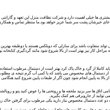
ی ها خیلی اهمیت دارد.و شرکت نظافت منزل این تعهد و گارانتی را ب
دعای خیرشان پشت سر شما عزیز خواهد بود.ما منتظر تماس و همکار
واند متفاوت باشد برای منازلی که دوبلکس هستند یا دوطبقه بهتری
قیه مراحل کار نیز بهتر است از بالا شروع شود مانند گردگیری کتابخانه
ا باید کاملا از گرد و خاک پاک کرد بهتر است از دستمال مرطوب استفا
ده از دستمال های مخصوص می باشد که با کمی آب گرم نتیجه ی مطلوب
ز بالا به پایین انجام شود چون اگر از طبقات پایین شروع کنید هنگام
می اتاق ها سر بزنید ملحفه ها و روتختی ها را عوض کنید پتو و روبالشتی 
 توانید از جاروبرقی هم کمک بگیرید.
 به دو عدد دستمال مخصوص نیاز دارید یکی مرطوب برای گرفتن خاک 
پنجره ها روی کابینت ها سطح اپن و جاهای که در دسترس است را با