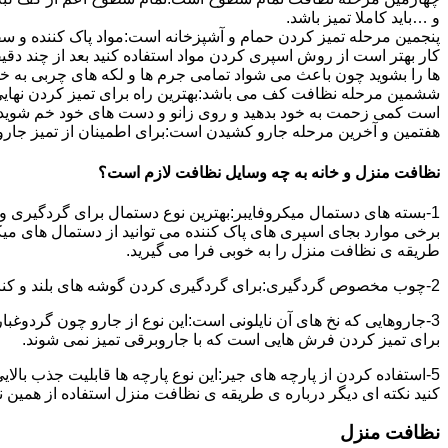
و …باید کاملا تمیز باشد.
پنجمین مرحله تمیز کردن حمام و آشپزخانه است:مواد پاک کننده و سفی
کار بهتر است از روش اسپری کردن مواد استفاده کنید بعد از چند دقیق
ها را بشوید چون باعث می شواد تمامی جرم ها و لکه های چربی به خ
ششمین مرحله نظافت کف می باشد:بهترین راه برای تمیز کردن نهای
است کمی زحمت به خود بدهید و روی زانو و دست های خود خم شوید سپ
هفتمین و آخرین مرحله جارو کشیدن است:برای اطمینان از تمیز جارو کش
نظافت منزل و خانه به چه وسایل نظافت لازم است؟
1-بسته های دستمال میکروفایبر:بهترین نوع دستمال برای گردگیری و
برخی موارد بجای اسپری های پاک کننده می توانید از دستمال های می
طریقه ی نظافت منزل را به خوبی فرا می گیرید.
2-چوب مخصوص گردگیری:برای گردگیری کردن گوشه های بلند و کناره هایی که دسترسی به آن سخت است استفاده می شود بهتر از در سر این چوب یک دستمال میکروفایبر وصل کنید.
3-جاروهایی که نخ های آن نایلونی است:این نوع از جارو چون گردوغبار
برای تمیز کردن فرش هایی است که با جاروبرقی تمیز نمی شوند.
5-استفاده کردن از پارچه های جیر:این نوع پارچه ها قابلیت جذب بال
کنید نکته ای دیگر درباره ی طریقه ی نظافت منزل استفاده از همین ن
نظافت منزل