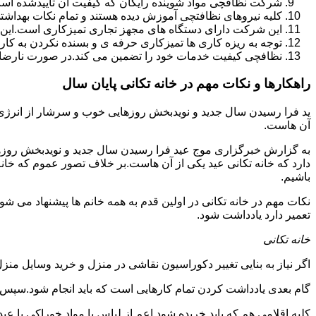
شرکت نظافچی مواد شوینده رایگان که کیفیت آن تأییدشده است
کلیه نیروهای نظافتچی آموزش دیده هستند و تمام نکات بهداشت
این شرکت دارای دستگاه های مجهز تجاری تمیزکاری است.این 
توجه به ریزه کاری ها تمیزکاری حرفه ی و بسنده نکردن به کا
نظافچی کیفیت خدمات خود را تضمین می کند.در صورت نارضای
راهکارها و نکات مهم در خانه تکانی پایان سال
ید فرا رسیدن سال جدید و نویدبخش روزهایی خوب و سرشار از انرژی و 
آن هاست.
به گزارش خبرگزاری موج عید فرا رسیدن سال جدید و نویدبخش روزهای
دارد که خانه تکانی عید یکی از آن هاست.بر خلاف تصور عموم که خانه
باشیم.
نکات مهم در خانه تکانی در اولین قدم به همه خانم ها پیشنهاد می شود ک
تعمیر دارد یادداشت شود.
خانه تکانی
اگر نیاز به بنایی تغییر دکوراسیون نقاشی در منزل و خرید وسایل منزل 
گام بعدی یادداشت کردن تمام کارهایی است که باید انجام شود.سپس کا
کلیه اقلامی هم که باید خریده شود اعم از لباس یا مواد خوراکی یا عید