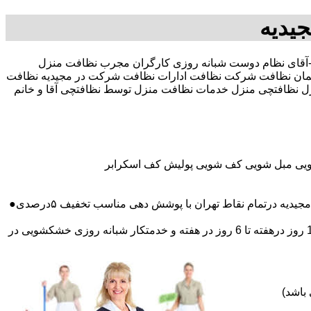
یدیه
3 در صد تخفیف بیمه رایگان 09196351909-آقای نظام دوست شبانه روزی کارگران مجرب نظافت منزل
مان نظافت شرکت نظافت ادارات نظافت شرکت در مجیدیه نظافت
 منزل نظافتچی منزل خدمات نظافت منزل توسط نظافتچی آقا و خانم
شویی مبل شویی کف شویی پولیش کف اسکرابر
 درتمام نقاط تهران با پوشش دهی مناسب تخفیف ۵درصدی●
اعزام نظافتچی روزمزد و مهمان دار به تمام نقاط و در سراسر تهران (حرفه ای و آموزش دیده )اعزام خدمتکار ثابت روزانه (خانم)از 1 روز درهفته تا 6 روز در هفته و خدمتکار شبانه روزی خشکشویی در
باشد)