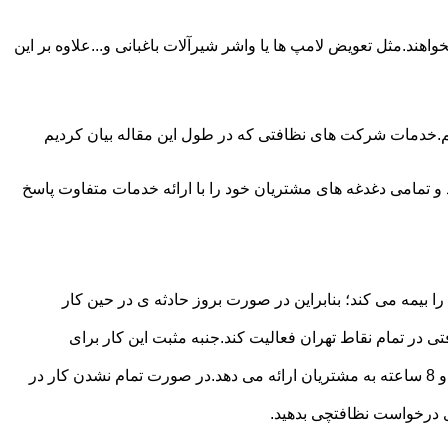
ند.مثل تعویض لامپ ها یا واشر شیرآلات باغبانی و...علاوه بر این
م.خدمات شرکت های نظافتی که در طول این مقاله بیان کردیم
و تمامی دغدغه های مشتریان خود را با ارائه خدمات متفاوت پاسخ
بیمه می کند؛ بنابراین در صورت بروز حادثه ی در حین کار
در تمام نقاط تهران فعالیت کند.جنبه مثبت این کار برای
نظافچی قیمت کاملاً شفاف برای دستمزد نظافتچی مشخص کرده است.این شرکت برای تعیین دستمزد پلن قیمتی 4 ساعته 6 ساعته و 8 ساعته به مشتریان ارائه می دهد.در صورت تمام نشدن کار در