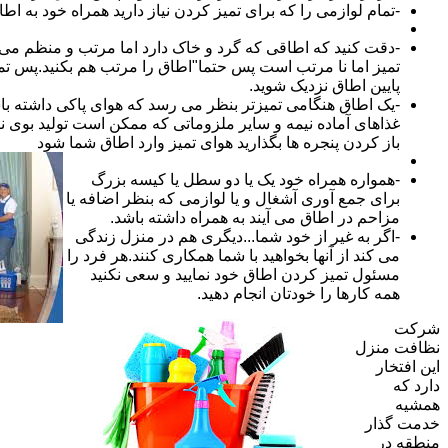
-تمام لوازمی را که برای تمیز کردن نیاز دارید همراه خود به اطا
-دقت کنید که اطاقی که گرد و خاک دارد اما مرتب و منظم می ب
تمیز اما نا مرتب است پس حتما"اطاق را مرتب هم بکنید.پس تم
پایین اطاق نزدیک شوید.
-یک اطاق هنگامی تمیزتر بنظر می رسد که هوای پاکی داشته با
غذاهای آماده نیمه و سایر ملزوماتی که ممکن است تولید بوی نام
باز کردن پنجره ها بگذارید هوای تمیز وارد اطاق شما شود
-همواره همراه خود یک یا دو سطل یا کیسه بزرگ
برای جمع آوری آشغال و یا لوازمی که بنظر اضافه یا
مزاحم در اطاق می آیند به همراه داشته باشد.
-اگر به غیر از خود شما...دیگری هم در منزل زندگی
می کند از آنها بخواهید با شما همکاری کنند.هر فرد را
مسئول تمیز کردن اطاق خود نمایید و سعی نکنید
همه کارها را خودتان انجام دهید.
شرکت
نظافت منزل
این افتخار
دارد که
همشیه
خدمت گذار
منطقه در