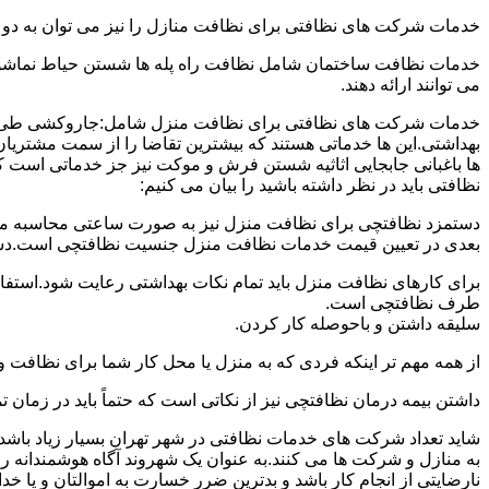
خدمات شرکت های نظافتی برای نظافت منازل را نیز می توان به د
خدمات نظافت ساختمان شامل نظافت راه پله ها شستن حیاط نماشویی
می توانند ارائه دهند.
خدمات شرکت های نظافتی برای نظافت منزل شامل:جاروکشی طی ک
بهداشتی.این ها خدماتی هستند که بیشترین تقاضا را از سمت مشتریان
ها باغبانی جابجایی اثاثیه شستن فرش و موکت نیز جز خدماتی است ک
نظافتی باید در نظر داشته باشید را بیان می کنیم:
دستمزد نظافتچی برای نظافت منزل نیز به صورت ساعتی محاسبه می ش
بعدی در تعیین قیمت خدمات نظافت منزل جنسیت نظافتچی است.دستمزد
برای کارهای نظافت منزل باید تمام نکات بهداشتی رعایت شود.استف
طرف نظافتچی است.
سلیقه داشتن و باحوصله کار کردن.
از همه مهم تر اینکه فردی که به منزل یا محل کار شما برای نظافت و
داشتن بیمه درمان نظافتچی نیز از نکاتی است که حتماً باید در زما
شاید تعداد شرکت های خدمات نظافتی در شهر تهران بسیار زیاد باشد؛ ا
به منازل و شرکت ها می کنند.به عنوان یک شهروند آگاه هوشمندانه ر
نارضایتی از انجام کار باشد و بدترین ضرر خسارت به اموالتان و یا خ