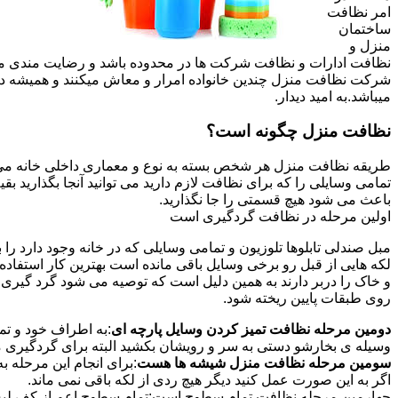
امر نظافت
ساختمان
منزل و
نظافت ادارات و نظافت شرکت ها در محدوده باشد و رضایت مندی مشتر
شرکت نظافت منزل چندین خانواده امرار و معاش میکنند و همیشه 
میباشد.به امید دیدار.
نظافت منزل چگونه است؟
طریقه نظافت منزل هر شخص بسته به نوع و معماری داخلی خانه می ت
تمامی وسایلی را که برای نظافت لازم دارید می توانید آنجا بگذارید ب
باعث می شود هیچ قسمتی را جا نگذارید.
اولین مرحله در نظافت گردگیری است
مبل صندلی تابلوها تلوزیون و تمامی وسایلی که در خانه وجود دارد ر
لکه هایی از قبل رو برخی وسایل باقی مانده است بهترین کار استفا
و خاک را دربر دارند به همین دلیل است که توصیه می شود گرد گیری ا
روی طبقات پایین ریخته شود.
دومین مرحله نظافت تمیز کردن وسایل پارچه ای
:به اطراف خود و تما
وسیله ی بخارشو دستی به سر و رویشان بکشید البته برای گردگیری می
سومین مرحله نظافت منزل شیشه ها هست
:برای انجام این مرحله
اگر به این صورت عمل کنید دیگر هیچ ردی از لکه باقی نمی ماند.
چهارمین مرحله نظافت تمام سطوح است:تمام سطوح اعم از کف لبه ی 