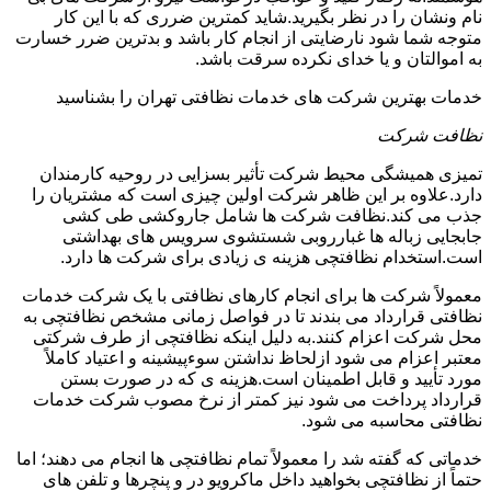
نام ونشان را در نظر بگیرید.شاید کمترین ضرری که با این کار
متوجه شما شود نارضایتی از انجام کار باشد و بدترین ضرر خسارت
به اموالتان و یا خدای نکرده سرقت باشد.
خدمات بهترین شرکت های خدمات نظافتی تهران را بشناسید
نظافت شرکت
تمیزی همیشگی محیط شرکت تأثیر بسزایی در روحیه کارمندان
دارد.علاوه بر این ظاهر شرکت اولین چیزی است که مشتریان را
جذب می کند.نظافت شرکت ها شامل جاروکشی طی کشی
جابجایی زباله ها غبارروبی شستشوی سرویس های بهداشتی
است.استخدام نظافتچی هزینه ی زیادی برای شرکت ها دارد.
معمولاً شرکت ها برای انجام کارهای نظافتی با یک شرکت خدمات
نظافتی قرارداد می بندند تا در فواصل زمانی مشخص نظافتچی به
محل شرکت اعزام کنند.به دلیل اینکه نظافتچی از طرف شرکتی
معتبر اعزام می شود ازلحاظ نداشتن سوءپیشینه و اعتیاد کاملاً
مورد تأیید و قابل اطمینان است.هزینه ی که در صورت بستن
قرارداد پرداخت می شود نیز کمتر از نرخ مصوب شرکت خدمات
نظافتی محاسبه می شود.
خدماتی که گفته شد را معمولاً تمام نظافتچی ها انجام می دهند؛ اما
حتماً از نظافتچی بخواهید داخل ماکرویو در و پنچرها و تلفن های