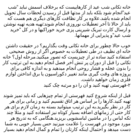
خانه تکانی شب عید از کارهاییست که برخلاف اسمش نباید “شب
عید”انجام شود بلکه باید از مدتها قبل از رسیدن لحظات سال تحویل
انجام شده باشد.علاوه بر کار نظافت کارهای دیگری هم هست که
باید از حالا تا آخر تعطیلات نوروزی انجام شوند:تهیه هدیه تهیه نوشتن
و ارسال کارت تبریک شیرینی پزی خرید خوراکیها و در کل “خرید
شب عید”و پذیرایی از مهمانها.
خوب حالا چطور برای خانه تکانی وقت بگذاریم؟ در حقیقت داشتن
خانه ای نظیف در طی تعطیلات به خصوص اگر از روش صحیحی
استفاده کنید ساده تر از چیزیست که تصور میکنید.مرحله اول؟ خانه
تکانی را قبل از دوران پر تنش آخر فصل انجام دهید.به این ترتیب کار
را بدون عجله و فشار روحی انجام میدهید و به اندازه کافی برای
پروژه های وقت گیری مانند تغییر دکوراسیون یا برق انداختن لوازم
فلزی زمان خواهید داشت.
۲-فهرستی تهیه کنید و آن را دو مرتبه چک کنید
قبل از اینکه شروع کنید فهرستی از تمام چیزهایی که باید تمیز شوند
تهیه کنید.کارها را بر اساس هر اتاق تقسیم کنید و زمانی برای هر
کار در نظر بگیرید.به این ترتیب میتوانید بسته به زمان لازم برای هر
کار حتی از زمانهای اضافه بسیار کوتاه نیز استفاده کنید و مثلا چند
تکه لباس را در ماشین لباسشویی بریزید.هنگامی که به تدریج هر
مورد موجود در فهرست را علامت میزنید حس بسیار خوبی به شما
دست میدهد و احتمال اینکه کارتان را تمام و کمال انجام دهید بسیار