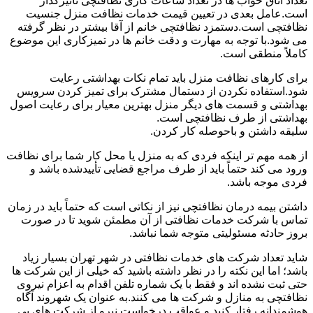
تعداد اتاق خواب ها در تعداد ساعات کاری نظافتچی تأثیرگذار
است.عامل بعدی در تعیین قیمت خدمات نظافت منزل جنسیت
نظافتچی است.دستمزد نظافتچی خانم از آقا بیشتر در نظر گرفته
می شود.با توجه به مهارت و دقت خانم ها در تمیزکاری این موضوع
کاملاً منطقی است.
برای کارهای نظافت منزل باید تمام نکات بهداشتی رعایت
شود.استفاده نکردن از دستمال مشترک برای تمیز کردن سرویس
بهداشتی و قسمت های دیگر منزل بهترین معیار برای رعایت اصول
بهداشتی از طرف نظافتچی است.
سلیقه داشتن و باحوصله کار کردن.
از همه مهم تر اینکه فردی که به منزل یا محل کار شما برای نظافت
ورود می کند حتماً باید از طرف مراجع قضایی تأییدشده باشد و
فردی موجه باشد.
داشتن بیمه درمان نظافتچی نیز از نکاتی است که حتماً باید در زمان
تماس با شرکت خدمات نظافتی از آن مطمئن شوید تا در صورت
بروز حادثه مسئولیتی متوجه شما نباشد.
شاید تعداد شرکت های خدمات نظافتی در شهر تهران بسیار زیاد
باشد؛ اما این نکته را در نظر داشته باشید که خیلی از این شرکت ها
حتی ثبت نشده اند و فقط با یک شماره تلفن اقدام به اعزام نیروی
نظافتچی به منازل و شرکت ها می کنند.به عنوان یک شهروند آگاه
هوشمندانه رفتار کنید و عواقب درخواست نیرو از شرکت های بی