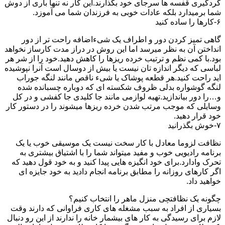
گردگیری قفسه ها سرجای خود بگذارند.این کار نه تنها باری از دوش
شما برمیدارد بلکه عادات خوبی به فرزندان شما می آموزد.
۶-کارها را ساده کنید
گاهی تمیز کردن دور و اطراف یک شیءاضافه راحت تر از دور
انداختن آن به نظر میرسد اما این روش در دراز مدت کارساز نخواهد
بود.با کمی نظم و ترتیب خرده ریزها را کاهش دهید.خود را از شر هر
لباسی که دیگر اندازه تان نیست یا بیش از دوسال است آنرا نپوشیده
اید راحت کنید.هر قطعه پوشاک یا شیء ناقص مانند لنگه جوراب
لنگه گوشواره بدلی ظروف شکسته ای که دوباره چسبانده شده
و…را دور بیاندازید.تهیه لوازمی مانند جا کلیدی جا کفشی و در کل
وسایلی که موجب مرتب شدن خرده ریزها میشوند را در دستور کار
خود قرار دهید.
۷-خوش بگذرانید
نظافت لزوما معادل با کار سخت نیست یک موسیقی خوب یا یک
برنامه رادیویی خوب و مفید میتواند شما را با اشتیاق بیشتری به
تحرک وادارد.برای خود انگیزه هایی پیدا کنید و به خود قول دهید که
اگر کارهای روزانه را مطابق برنامه انجام دادید به خود جایزه ای
خواهید داد.
چگونه یک نظافتچی منزل ماهر را انتخاب کنیم؟
بسیاری از افراد به سبب مشغله های کاری فراوانی که دارند وقت
لازم برای رسیدگی به کار های بیشمار خانه را ندارند از این رو دنبال