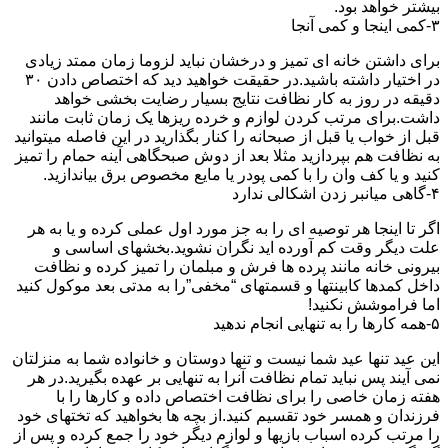
بیشتر خواهد بود.
۳-کمی اینجا و کمی آنجا
برای داشتن خانه ای تمیز و درخشان نباید لزوما زمان ممتد زیادی
در اختیار داشته باشید.در حقیقت خواهید دید که اختصاص دادن ۳۰
دقیقه در روز به کار نظافت نتایج بسیار رضایت بخشی خواهد
داشت.برای مرتب کردن لوازم و خرده ریزها یک زمان ثابت مانند
قبل از خواب یا قبل از صبحانه را کنار بگذارید در این فاصله میتوانید
به نظافت هم بپردازید مثلا بعد از دوش صبحگاهی آینه حمام را تمیز
کنید و یا کف وان را با کمی پودر یا مایع مخصوص برق بیاندازید.
۴-گاهی میانبر زدن اشکالی ندارد
اگر تا اینجا هر توصیه ای را به جز مورد اول عملی کرده و یا به هر
علت دیگر وقت کم آورده اید نگران نشوید.بخشهای اساسی و
بیرونی خانه مانند پرده ها فرش و مبلمان را تمیز کرده و نظافت
داخل کمدها کابینتها و قسمتهای “مخفی”را به مدتی بعد موکول کنید
اما فراموشش نکنید!
۵-همه کارها را به تنهایی انجام ندهید
این عید تنها عید شما نیست و تنها دوستان و خانواده شما به منزلتان
نمی آیند پس نباید تمام نظافت آنرا به تنهایی بر عهده بگیرید.در هر
هفته زمان خاصی را برای نظافت اختصاص داده و کارها را با
فرزندان و همسر خود تقسیم کنید.از بچه ها بخواهید که تختهای خود
را مرتب کرده اسباب بازیها و لوازم دیگر خود را جمع کرده و پس از