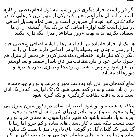
اگر قرار است افراد دیگری غیر از شما مسئول انجام بعضی از کارها
باشند برنامه آن ها را هم معین کنید.یکی از مهم ترین کارهایی که در
خانه تکانی عید انجام آن ضروری است بررسی تمام وسایل اضافی
در منزل است.کلیه لوازم اضافی که در یک سال گذشته از آن ها
استفاده نکرده اید به بهانه «روز مبادا»در منزل نگه داری نکنید.
هر یک از افراد خانواده نیز باید لباس ها و لوازم اضافی شخصی خود
را بررسی و چنان چه وسیله یا لباس اضافی دارند حتما آن را به
دیگران که نیاز دارند اختصاص دهند.تمیز کردن هر بخش از منزل هم
اصول خاص خود را دارد.نظافت هر اتاق باید از سقف و بعد لوستر
آن آغاز شود و سپس با شستن پرده ها و تمیزی پنجره ها درها و
دیوارها ادامه یابد.
تمام کمدهای هر اتاق باید به دقت تمیز و مرتب و لوازم چیده شده
در آن یادداشت و به در کمد نصب شود.تک تک لوازمی که در یک اتاق
است باید به دقت نظافت گردگیری و لکه گیری شود.
ملافه ها شسته و اتو شود.با تغییرات ساده در دکوراسیون منزل می
توانید محیط متنوع تر و شادتری برای شروع سال جدید به وجود
آورید.به یاد داشته باشید که تغییر دکوراسیون به معنای خرید لوازم
جدید نیست بلکه شما با کار دستی های ساده و کم خرج اما زیبا با
گذاشتن یک گلدان گل در گوشه اتاق یا روی میز با نصب یک تابلوی
ساده و زیبا و با جابه جایی مبلمان خود می توانید به سادگی این کار