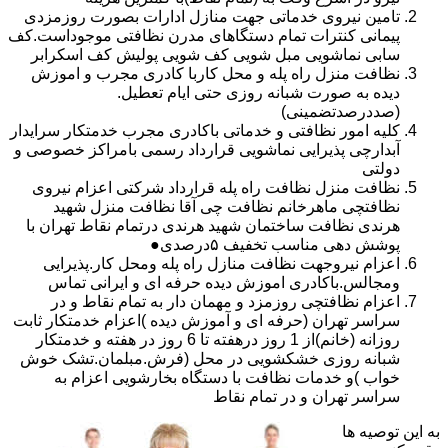
تامین نیروی خدماتی جهت منازل ادارات بصورت روزمزدی
پیمانی کنترات تمام دستگاهای مدرن نظافتی موجوداست.کف
سابی نماشویی مبل شویی کف شویی پولیش کف اسکرابر
نظافت منزل راه پله و محل کاربا کادری مجرب و اموزش
دیده به صورت شبانه روزی حتی ایام تعطیل.
(صددرصدتضمینی)
کلیه امور نظافتی و خدماتی باکادری مجرب خدمتکار سرایدار
آبدارچی پذیرایی نماشویی قرارداد رسمی بامراکز خصوصی و
دولتی
نظافت منزل نظافت راه پله قرارداد شرکتی اعزام نیروی
نظافتچی ماهرخانم نظافت چی آقا نظافت منزل شهید
هرندی نظافت ساختمان شهید هرندی درتمام نقاط تهران با
پوشش دهی مناسب تخفیف ۵درصدی●
اعزام نیروجهت نظافت منازل راه پله ومحل کار.پذیرایی
ومجالس.باکادری اموزش دیده حرفه ای و ایرانی تماس
اعزام نظافتچی روزمزد و مهمان دار به تمام نقاط و در
سراسر تهران (حرفه ای و آموزش دیده )اعزام خدمتکار ثابت
روزانه (خانم)از 1 روز درهفته تا 6 روز در هفته و خدمتکار
شبانه روزی خشکشویی در محل (فرش.مبلمان.تشک خوش
خواب )و خدمات نظافت با دستگاه بخارشویی اعزام به
سراسر تهران و در تمام نقاط
به این توصیه ها