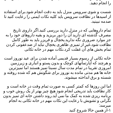
را انجام دهید.
شست و شوی سرویس منزل باید به دقت انجام شود.برای استفاده
از اسیدها در نظافت سرویس باید کلیه نکات ایمنی را رعایت کنید تا
صدمه نبینید.
تمام داروهایی که در منزل دارید بررسی کنید.اگر داروی تاریخ
مصرف گذشته ای دارید آن را دور بریزید و بقیه داروهای خود را به
جز موارد ضروری نگه ندارید.یخچال و فریزر باید به طور کامل
نظافت شود.غیر از تمیزی ظاهری یخچال نباید از ضدعفونی کردن
تمام بخش های آن غفلت کرد.نکات مهم در خانه تکانی
خانه تکانی از رسوم بسیار قدیمی آماده شدن برای عید نوروز است
و هرچند که آپارتمانهای کوچک و بدون پستو و انباری و زیرزمین
امروزی تقریبا در تمام مدت سال نسبتا تمیز هستند اما تمیزترین
خانه ها هم مدتی مانده به نوروز برای شگونش هم که شده روفته و
شسته و برق انداخته میشوند.
اما این روزها که کمتر کسی به صورت تمام وقت در خانه است و
کار نظافت باید تدریجی انجام شود هیچ چیز بهتر از یک روش خوب و
برنامه ریزی شده به کمک ما نمی آید.روند داشتن خانه ای تمیز بدون
نگرانی و تشویش با رعایت این نکات مهم در خانه تکانی به انجام
میرسد:
۱-از همین حالا شروع کنید