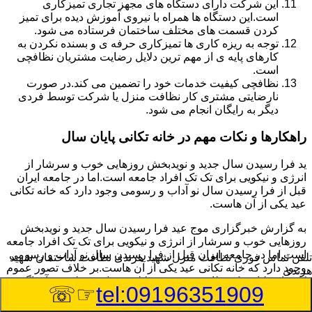
این شرکت دارای دستگاه های مجهز تجاری تمیزکاری
است.این دستگاه ها همراه با نیروی آموزش دیده برای تمیز
کردن قسمت های مختلف ساختمان فرستاده می شود.
توجه به ریزه کاری ها تمیزکاری حرفه ی و بسنده نکردن به
کارهای پایه ی از مهم ترین دلایل رضایت مشتریان نظافچی
است.
نظافچی کیفیت خدمات خود را تضمین می کند.در صورت
نارضایتی مشتری کار نظافت منزل یا شرکت توسط فردی
دیگر به رایگان انجام می شود.
راهکارها و نکات مهم در خانه تکانی پایان سال
ید فرا رسیدن سال جدید و نویدبخش روزهایی خوب و سرشار از
انرژی و نیکویی برای تک تک افراد جامعه است.اما در جامعه ایران
قبل از فرا رسیدن سال نو آداب و رسومی وجود دارد که خانه تکانی
عید یکی از آن هاست.
به گزارش خبرگزاری موج عید فرا رسیدن سال جدید و نویدبخش
روزهایی خوب و سرشار از انرژی و نیکویی برای تک تک افراد جامعه
است.اما در جامعه ایران قبل از فرا رسیدن سال نو آداب و رسومی
تلفن تماس فوری
نظافت منزل شهید هرندی نظافت ساختمان شهید
وجود دارد که خانه تکانی عید یکی از آن هاست.بر خلاف تصور عموم
هرندی
که خانه تکانی یک نظافت عمومی و کلی منزل به نظر می آید اگر
☞☏
tel:09196351909
بخواهیم به طور اصولی آن را انجام دهیم باید به برخی از نکات توجه
بیشتر داشته باشیم.