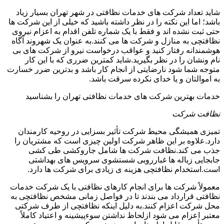
شاید تعداد شرکت های خدمات نظافتی در شهر تهران بسیار زیاد
باشد؛ اما این نکته را در نظر داشته باشید که خیلی از این شرکت ها
حتی ثبت نشده اند و فقط با یک شماره تلفن اقدام به اعزام نیروی
نظافتچی به منازل و شرکت ها می کنند.به عنوان یک شهروند آگاه
هوشمندانه رفتار کنید و عواقب درخواست نیرو از شرکت های بی
نام ونشان را در نظر بگیرید.شاید کمترین ضرری که با این کار
متوجه شما شود نارضایتی از انجام کار باشد و بدترین ضرر خسارت
به اموالتان و یا خدای نکرده سرقت باشد.
خدمات بهترین شرکت های خدمات نظافتی تهران را بشناسید
نظافت شرکت
تمیزی همیشگی محیط شرکت تأثیر بسزایی در روحیه کارمندان
دارد.علاوه بر این ظاهر شرکت اولین چیزی است که مشتریان را
جذب می کند.نظافت شرکت ها شامل جاروکشی طی کشی
جابجایی زباله ها غبارروبی شستشوی سرویس های بهداشتی
است.استخدام نظافتچی هزینه ی زیادی برای شرکت ها دارد.
معمولاً شرکت ها برای انجام کارهای نظافتی با یک شرکت خدمات
نظافتی قرارداد می بندند تا در فواصل زمانی مشخص نظافتچی به
محل شرکت اعزام کنند.به دلیل اینکه نظافتچی از طرف شرکتی
معتبر اعزام می شود ازلحاظ نداشتن سوءپیشینه و اعتیاد کاملاً