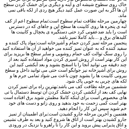
خاک روی سطوح شیشه ای و آینه و دیگری برای خشک کردن سطح
آن ها اگر به این صورت عمل کنید دیگر هیچ ردی از لکه باقی نمی
ماند.
چهارمین مرحله نظافت تمام سطوح است:تمام سطوح اعم از کف
لبه ی پنجره ها روی کابینت ها سطح اپن و جاهای که در دسترس
است را باید ضدعفونی کرد حتی دستگیره ی یخچال و کابینت ها
کلیدهای برق و …باید کاملا تمیز باشد.
پنجمین مرحله تمیز کردن حمام و آشپزخانه است:مواد پاک کننده و
سفید کننده که به عنوان تمیز کننده می خواهید از آن ها استفاده کنید
را روی سنگ توالت کف حمام روشویی و سایر سطح ها بریزید برای
این کار بهتر است از روش اسپری کردن مواد استفاده کنید بعد از
چند دقیقه می توانید آنجا را با اسفنج بشوید و بعد آبکشی کنید این
روش برای آشپزخانه نیز جوابگو است حتی می توانید داخل و سطح
بیرونی کابینت ها را بشوید چون باعث می شواد تمامی جرم ها و
لکه های چربی به خوبی پاک شود.
ششمین مرحله نظافت کف می باشد:بهترین راه برای تمیز کردن
نهایی کف بعد از آبکشی کردن خشک کردن آن توسط دستمال یا تی
های مخصوص است برای اینکه کاملا مطمئن شوید برق افتاده است
بهتر است کمی زحمت به خود بدهید و روی زانو و دست های خود
خم شوید سپس این کار را انجام دهید.
هفتمین و آخرین مرحله جارو کشیدن است:برای اطمینان از تمیز
جارو کشیدن بهتر است از اتاق ها شروع کنید و بعد به طرف نشیمن
و اتاق پذیرایی پیش بروید و این کار را تا راهرو یا نزدیک در ورودی