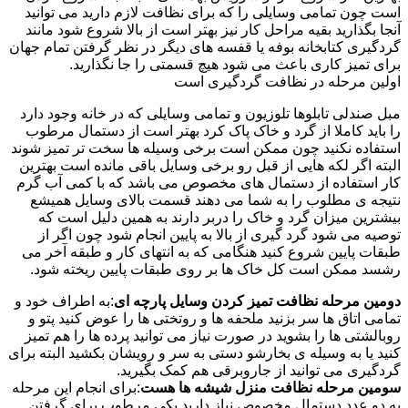
است چون تمامی وسایلی را که برای نظافت لازم دارید می توانید
آنجا بگذارید بقیه مراحل کار نیز بهتر است از بالا شروع شود مانند
گردگیری کتابخانه بوفه یا قفسه های دیگر در نظر گرفتن تمام جهان
برای تمیز کاری باعث می شود هیچ قسمتی را جا نگذارید.
اولین مرحله در نظافت گردگیری است
مبل صندلی تابلوها تلوزیون و تمامی وسایلی که در خانه وجود دارد
را باید کاملا از گرد و خاک پاک کرد بهتر است از دستمال مرطوب
استفاده نکنید چون ممکن است برخی وسیله ها سخت تر تمیز شوند
البته اگر لکه هایی از قبل رو برخی وسایل باقی مانده است بهترین
کار استفاده از دستمال های مخصوص می باشد که با کمی آب گرم
نتیجه ی مطلوب را به شما می دهند قسمت بالای وسایل همیشع
بیشترین میزان گرد و خاک را دربر دارند به همین دلیل است که
توصیه می شود گرد گیری از بالا به پایین انجام شود چون اگر از
طبقات پایین شروع کنید هنگامی که به انتهای کار و طبقه آخر می
رشسد ممکن است کل خاک ها بر روی طبقات پایین ریخته شود.
دومین مرحله نظافت تمیز کردن وسایل پارچه ای
:به اطراف خود و
تمامی اتاق ها سر بزنید ملحفه ها و روتختی ها را عوض کنید پتو و
روبالشتی ها را بشوید در صورت نیاز می توانید پرده ها را هم تمیز
کنید یا به وسیله ی بخارشو دستی به سر و رویشان بکشید البته برای
گردگیری می توانید از جاروبرقی هم کمک بگیرید.
سومین مرحله نظافت منزل شیشه ها هست
:برای انجام این مرحله
به دو عدد دستمال مخصوص نیاز دارید یکی مرطوب برای گرفتن