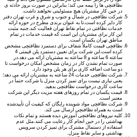
نظافتچی ها را بیمه می کند؛ بنابراین در صورت بروز حادثه ی
در حین کار مشتریان هیچ مسئولیتی نخواهند داشت.
شرکت نظافچی در شمال و جنوب و شرق و غرب تهران دفتر
کار دایر کرده است.تا به عنوان برندی مطرح در حوزه ارائه
خدمات نظافتی در تمام نقاط تهران فعالیت کند.جنبه مثبت
این کار برای مشتریان این است که قیمت خدمات در تمام
مناطق تهران یکسان است.
نظافچی قیمت کاملاً شفاف برای دستمزد نظافتچی مشخص
کرده است.این شرکت برای تعیین دستمزد پلن قیمتی 4
ساعته 6 ساعته و 8 ساعته به مشتریان ارائه می دهد.در
صورت تمام نشدن کار در زمان مشخص امکان درخواست تا
دو ساعت اضافه کاری برای هر پلن وجود دارد.
شرکت نظافچی خدمات 24 ساعته به مشتریان ارائه می دهد؛
یعنی نیازی نیست برای تمیز کردن منزل یا شرکت حتماً در
ساعت کاری درخواست نظافتچی بدهید.
قیمت یکسان در تمام روزهای هفته مزیت دیگر این شرکت
معتبر است.
شرکت نظافچی مواد شوینده رایگان که کیفیت آن تأییدشده
است به همراه نظافتچی ارسال می کند.
کلیه نیروهای نظافتچی آموزش دیده هستند و تمام نکات
بهداشتی را در حین انجام کار رعایت می کنند.مثل عدم
استفاده از دستمال مشترک برای تمیز کردن سرویس
بهداشتی و سایر نقاط منزل.