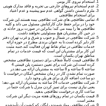
استخدام نیروی کار بومی
عدم استخدام نیروهای خارجی بی تجربه و فاقد مدارک هویتی
ملزم دانستن داشتن گواهی عدم سو پیشینه و عدم اعتیاد
برای استخدام نظافتچی
تمامی نظافتچی های شرکت نظافچی بیمه هستند.این شرکت
خود را در برابر حفظ جان کارکنانش مسئول می داند و کلیه
نظافتچی ها را بیمه می کند؛ بنابراین در صورت بروز حادثه ی
در حین کار مشتریان هیچ مسئولیتی نخواهند داشت.
شرکت نظافچی در شمال و جنوب و شرق و غرب تهران دفتر
کار دایر کرده است.تا به عنوان برندی مطرح در حوزه ارائه
خدمات نظافتی در تمام نقاط تهران فعالیت کند.جنبه مثبت
این کار برای مشتریان این است که قیمت خدمات در تمام
مناطق تهران یکسان است.
نظافچی قیمت کاملاً شفاف برای دستمزد نظافتچی مشخص
کرده است.این شرکت برای تعیین دستمزد پلن قیمتی 4
ساعته 6 ساعته و 8 ساعته به مشتریان ارائه می دهد.در
صورت تمام نشدن کار در زمان مشخص امکان درخواست تا
دو ساعت اضافه کاری برای هر پلن وجود دارد.
شرکت نظافچی خدمات 24 ساعته به مشتریان ارائه می دهد؛
یعنی نیازی نیست برای تمیز کردن منزل یا شرکت حتماً در
ساعت کاری درخواست نظافتچی بدهید.
قیمت یکسان در تمام روزهای هفته مزیت دیگر این شرکت
معتبر است.
شرکت نظافچی مواد شوینده رایگان که کیفیت آن تأییدشده