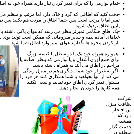
-تمام لوازمی را که برای تمیز کردن نیاز دارید همراه خود به اطا
-دقت کنید که اطاقی که گرد و خاک دارد اما مرتب و منظم می ب
تمیز اما نا مرتب است پس حتما"اطاق را مرتب هم بکنید.پس تم
پایین اطاق نزدیک شوید.
-یک اطاق هنگامی تمیزتر بنظر می رسد که هوای پاکی داشته با
غذاهای آماده نیمه و سایر ملزوماتی که ممکن است تولید بوی نام
باز کردن پنجره ها بگذارید هوای تمیز وارد اطاق شما شود
-همواره همراه خود یک یا دو سطل یا کیسه بزرگ
برای جمع آوری آشغال و یا لوازمی که بنظر اضافه یا
مزاحم در اطاق می آیند به همراه داشته باشد.
-اگر به غیر از خود شما...دیگری هم در منزل زندگی
می کند از آنها بخواهید با شما همکاری کنند.هر فرد را
مسئول تمیز کردن اطاق خود نمایید و سعی نکنید
همه کارها را خودتان انجام دهید.
شرکت
نظافت منزل
این افتخار
دارد که
همشیه
خدمت گذار
منطقه در