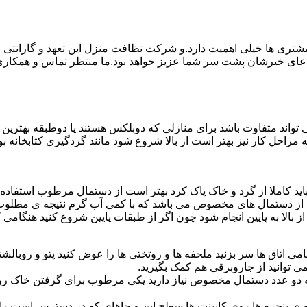
ی ها خیلی اهمیت دارد.و شرکت نظافت منزل این تعهد و گارانتی را ب
دعای خیرشان پشت سر شما عزیز خواهد بود.ما منتظر تماس و همکار
واند متفاوت باشد برای منازلی که دوبلکس هستند یا دوطبقه بهتری
قیه مراحل کار نیز بهتر است از بالا شروع شود مانند گردگیری کتابخانه
ا باید کاملا از گرد و خاک پاک کرد بهتر است از دستمال مرطوب استفا
ده از دستمال های مخصوص می باشد که با کمی آب گرم نتیجه ی مطلوب
ز بالا به پایین انجام شود چون اگر از طبقات پایین شروع کنید هنگام
می اتاق ها سر بزنید ملحفه ها و روتختی ها را عوض کنید پتو و روبالشتی 
 توانید از جاروبرقی هم کمک بگیرید.
 به دو عدد دستمال مخصوص نیاز دارید یکی مرطوب برای گرفتن خاک 
پنجره ها روی کابینت ها سطح اپن و جاهای که در دسترس است را با