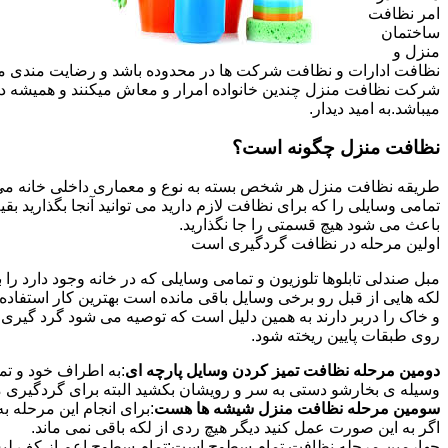
امر نظافت
ساختمان
منزل و
نظافت ادارات و نظافت شرکت ها در محدوده باشد و رضایت مندی مشتر
شرکت نظافت منزل چندین خانواده امرار و معاش میکنند و همیشه 
میباشد.به امید دیدار.
نظافت منزل چگونه است؟
طریقه نظافت منزل هر شخص بسته به نوع و معماری داخلی خانه می ت
تمامی وسایلی را که برای نظافت لازم دارید می توانید آنجا بگذارید ب
باعث می شود هیچ قسمتی را جا نگذارید.
اولین مرحله در نظافت گردگیری است
مبل صندلی تابلوها تلوزیون و تمامی وسایلی که در خانه وجود دارد ر
لکه هایی از قبل رو برخی وسایل باقی مانده است بهترین کار استفا
و خاک را دربر دارند به همین دلیل است که توصیه می شود گرد گیری ا
روی طبقات پایین ریخته شود.
دومین مرحله نظافت تمیز کردن وسایل پارچه ای
:به اطراف خود و تما
وسیله ی بخارشو دستی به سر و رویشان بکشید البته برای گردگیری می
سومین مرحله نظافت منزل شیشه ها هست
:برای انجام این مرحله
اگر به این صورت عمل کنید دیگر هیچ ردی از لکه باقی نمی ماند.
چهارمین مرحله نظافت تمام سطوح است:تمام سطوح اعم از کف لبه ی 