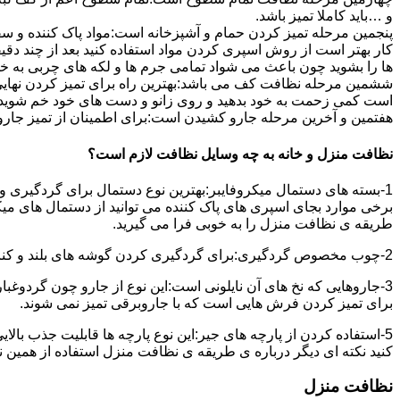
و …باید کاملا تمیز باشد.
پنجمین مرحله تمیز کردن حمام و آشپزخانه است:مواد پاک کننده و سفی
کار بهتر است از روش اسپری کردن مواد استفاده کنید بعد از چند دقیق
ها را بشوید چون باعث می شواد تمامی جرم ها و لکه های چربی به خ
ششمین مرحله نظافت کف می باشد:بهترین راه برای تمیز کردن نهای
است کمی زحمت به خود بدهید و روی زانو و دست های خود خم شوید سپ
هفتمین و آخرین مرحله جارو کشیدن است:برای اطمینان از تمیز جارو کش
نظافت منزل و خانه به چه وسایل نظافت لازم است؟
1-بسته های دستمال میکروفایبر:بهترین نوع دستمال برای گردگیری و
برخی موارد بجای اسپری های پاک کننده می توانید از دستمال های می
طریقه ی نظافت منزل را به خوبی فرا می گیرید.
2-چوب مخصوص گردگیری:برای گردگیری کردن گوشه های بلند و کناره هایی که دسترسی به آن سخت است استفاده می شود بهتر از در سر این چوب یک دستمال میکروفایبر وصل کنید.
3-جاروهایی که نخ های آن نایلونی است:این نوع از جارو چون گردوغبار
برای تمیز کردن فرش هایی است که با جاروبرقی تمیز نمی شوند.
5-استفاده کردن از پارچه های جیر:این نوع پارچه ها قابلیت جذب بال
کنید نکته ای دیگر درباره ی طریقه ی نظافت منزل استفاده از همین ن
نظافت منزل