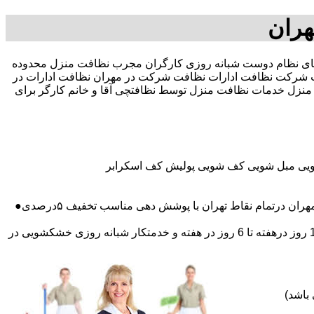
هران
ر صد تخفیف بیمه رایگان 09196351909-آقای نظام دوست شبانه روزی کارگران مجرب نظافت منزل محدوده
شرکت نظافت ادارات نظافت شرکت در مهران نظافت ادارات در
ی منزل خدمات نظافت منزل توسط نظافتچی آقا و خانم کارگر برای
شویی مبل شویی کف شویی پولیش کف اسکرابر
درتمام نقاط تهران با پوشش دهی مناسب تخفیف ۵درصدی●
اعزام نظافتچی روزمزد و مهمان دار به تمام نقاط و در سراسر تهران (حرفه ای و آموزش دیده )اعزام خدمتکار ثابت روزانه (خانم)از 1 روز درهفته تا 6 روز در هفته و خدمتکار شبانه روزی خشکشویی در
باشد)