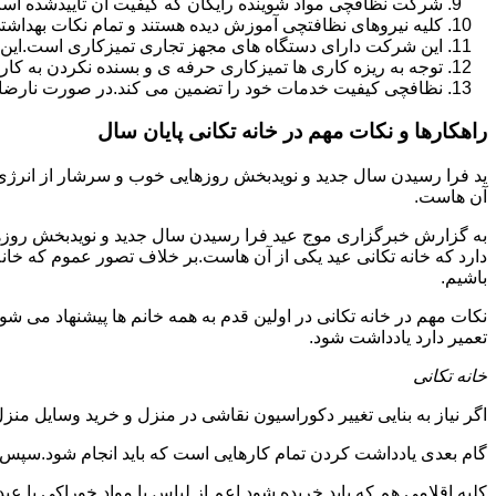
شرکت نظافچی مواد شوینده رایگان که کیفیت آن تأییدشده است
کلیه نیروهای نظافتچی آموزش دیده هستند و تمام نکات بهداشت
این شرکت دارای دستگاه های مجهز تجاری تمیزکاری است.این 
توجه به ریزه کاری ها تمیزکاری حرفه ی و بسنده نکردن به کا
نظافچی کیفیت خدمات خود را تضمین می کند.در صورت نارضای
راهکارها و نکات مهم در خانه تکانی پایان سال
ید فرا رسیدن سال جدید و نویدبخش روزهایی خوب و سرشار از انرژی و 
آن هاست.
به گزارش خبرگزاری موج عید فرا رسیدن سال جدید و نویدبخش روزهای
دارد که خانه تکانی عید یکی از آن هاست.بر خلاف تصور عموم که خانه
باشیم.
نکات مهم در خانه تکانی در اولین قدم به همه خانم ها پیشنهاد می شود ک
تعمیر دارد یادداشت شود.
خانه تکانی
اگر نیاز به بنایی تغییر دکوراسیون نقاشی در منزل و خرید وسایل منزل 
گام بعدی یادداشت کردن تمام کارهایی است که باید انجام شود.سپس کا
کلیه اقلامی هم که باید خریده شود اعم از لباس یا مواد خوراکی یا عید