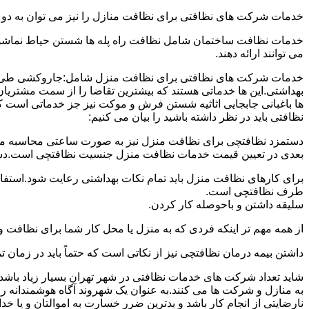
خدمات شرکت های نظافتی برای نظافت منازل را نیز می توان به د
خدمات نظافت ساختمان شامل نظافت راه پله ها شستن حیاط نماشویی
می توانند ارائه دهند.
خدمات شرکت های نظافتی برای نظافت منزل شامل:جاروکشی طی ک
بهداشتی.این ها خدماتی هستند که بیشترین تقاضا را از سمت مشتریان
ها باغبانی جابجایی اثاثیه شستن فرش و موکت نیز جز خدماتی است ک
نظافتی باید در نظر داشته باشید را بیان می کنیم:
دستمزد نظافتچی برای نظافت منزل نیز به صورت ساعتی محاسبه می ش
بعدی در تعیین قیمت خدمات نظافت منزل جنسیت نظافتچی است.دستمزد
برای کارهای نظافت منزل باید تمام نکات بهداشتی رعایت شود.استف
طرف نظافتچی است.
سلیقه داشتن و باحوصله کار کردن.
از همه مهم تر اینکه فردی که به منزل یا محل کار شما برای نظافت و
داشتن بیمه درمان نظافتچی نیز از نکاتی است که حتماً باید در زما
شاید تعداد شرکت های خدمات نظافتی در شهر تهران بسیار زیاد باشد؛ ا
به منازل و شرکت ها می کنند.به عنوان یک شهروند آگاه هوشمندانه ر
نارضایتی از انجام کار باشد و بدترین ضرر خسارت به اموالتان و یا خ