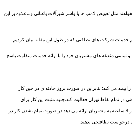
ند.مثل تعویض لامپ ها یا واشر شیرآلات باغبانی و...علاوه بر این
م.خدمات شرکت های نظافتی که در طول این مقاله بیان کردیم
و تمامی دغدغه های مشتریان خود را با ارائه خدمات متفاوت پاسخ
بیمه می کند؛ بنابراین در صورت بروز حادثه ی در حین کار
در تمام نقاط تهران فعالیت کند.جنبه مثبت این کار برای
نظافچی قیمت کاملاً شفاف برای دستمزد نظافتچی مشخص کرده است.این شرکت برای تعیین دستمزد پلن قیمتی 4 ساعته 6 ساعته و 8 ساعته به مشتریان ارائه می دهد.در صورت تمام نشدن کار در