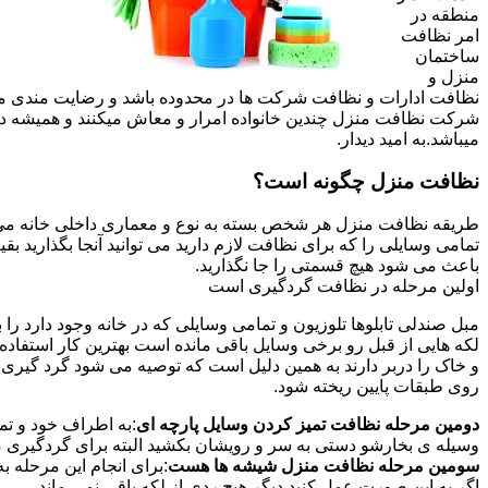
منطقه در
امر نظافت
ساختمان
منزل و
نظافت ادارات و نظافت شرکت ها در محدوده باشد و رضایت مندی مشتر
شرکت نظافت منزل چندین خانواده امرار و معاش میکنند و همیشه 
میباشد.به امید دیدار.
نظافت منزل چگونه است؟
طریقه نظافت منزل هر شخص بسته به نوع و معماری داخلی خانه می ت
تمامی وسایلی را که برای نظافت لازم دارید می توانید آنجا بگذارید ب
باعث می شود هیچ قسمتی را جا نگذارید.
اولین مرحله در نظافت گردگیری است
مبل صندلی تابلوها تلوزیون و تمامی وسایلی که در خانه وجود دارد ر
لکه هایی از قبل رو برخی وسایل باقی مانده است بهترین کار استفا
و خاک را دربر دارند به همین دلیل است که توصیه می شود گرد گیری ا
روی طبقات پایین ریخته شود.
دومین مرحله نظافت تمیز کردن وسایل پارچه ای
:به اطراف خود و تما
وسیله ی بخارشو دستی به سر و رویشان بکشید البته برای گردگیری می
سومین مرحله نظافت منزل شیشه ها هست
:برای انجام این مرحله
اگر به این صورت عمل کنید دیگر هیچ ردی از لکه باقی نمی ماند.