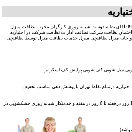
یاریه
30 در صد تخفیف بیمه رایگان 09196351909-آقای نظام دوست شبانه روزی کارگران مجرب نظافت منزل
ختمان نظافت شرکت نظافت ادارات نظافت شرکت در اختیاریه
منزل و خانه منزل نظافتچی منزل خدمات نظافت منزل توسط نظافتچی
شویی مبل شویی کف شویی پولیش کف اسکرابر
اختیاریه درتمام نقاط تهران با پوشش دهی مناسب تخفیف
اعزام نظافتچی روزمزد و مهمان دار به تمام نقاط و در سراسر تهران (حرفه ای و آموزش دیده )اعزام خدمتکار ثابت روزانه (خانم)از 1 روز درهفته تا 6 روز در هفته و خدمتکار شبانه روزی خشکشویی در
باشد)