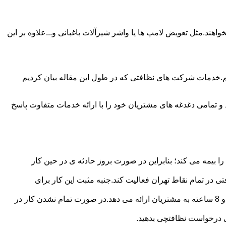
ند.مثل تعویض لامپ ها یا واشر شیرآلات باغبانی و...علاوه بر این
م.خدمات شرکت های نظافتی که در طول این مقاله بیان کردیم
و تمامی دغدغه های مشتریان خود را با ارائه خدمات متفاوت پاسخ
بیمه می کند؛ بنابراین در صورت بروز حادثه ی در حین کار
در تمام نقاط تهران فعالیت کند.جنبه مثبت این کار برای
نظافچی قیمت کاملاً شفاف برای دستمزد نظافتچی مشخص کرده است.این شرکت برای تعیین دستمزد پلن قیمتی 4 ساعته 6 ساعته و 8 ساعته به مشتریان ارائه می دهد.در صورت تمام نشدن کار در