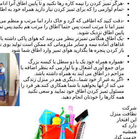
-هرگز تمیز کردن را نیمه کاره رها نکنید و تا پایین اطاق آنرا ادام
-تمام لوازمی را که برای تمیز کردن نیاز دارید همراه خود به اطا
-دقت کنید که اطاقی که گرد و خاک دارد اما مرتب و منظم می ب
تمیز اما نا مرتب است پس حتما"اطاق را مرتب هم بکنید.پس تم
پایین اطاق نزدیک شوید.
-یک اطاق هنگامی تمیزتر بنظر می رسد که هوای پاکی داشته با
غذاهای آماده نیمه و سایر ملزوماتی که ممکن است تولید بوی نام
باز کردن پنجره ها بگذارید هوای تمیز وارد اطاق شما شود
-همواره همراه خود یک یا دو سطل یا کیسه بزرگ
برای جمع آوری آشغال و یا لوازمی که بنظر اضافه یا
مزاحم در اطاق می آیند به همراه داشته باشد.
-اگر به غیر از خود شما...دیگری هم در منزل زندگی
می کند از آنها بخواهید با شما همکاری کنند.هر فرد را
مسئول تمیز کردن اطاق خود نمایید و سعی نکنید
همه کارها را خودتان انجام دهید.
شرکت
نظافت منزل
این افتخار
دارد که
همشیه
خدمت گذار