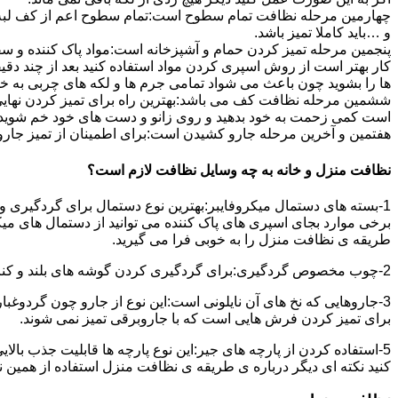
چهارمین مرحله نظافت تمام سطوح است:تمام سطوح اعم از کف لبه ی 
و …باید کاملا تمیز باشد.
پنجمین مرحله تمیز کردن حمام و آشپزخانه است:مواد پاک کننده و سفی
کار بهتر است از روش اسپری کردن مواد استفاده کنید بعد از چند دقیق
ها را بشوید چون باعث می شواد تمامی جرم ها و لکه های چربی به خ
ششمین مرحله نظافت کف می باشد:بهترین راه برای تمیز کردن نهای
است کمی زحمت به خود بدهید و روی زانو و دست های خود خم شوید سپ
هفتمین و آخرین مرحله جارو کشیدن است:برای اطمینان از تمیز جارو کش
نظافت منزل و خانه به چه وسایل نظافت لازم است؟
1-بسته های دستمال میکروفایبر:بهترین نوع دستمال برای گردگیری و
برخی موارد بجای اسپری های پاک کننده می توانید از دستمال های می
طریقه ی نظافت منزل را به خوبی فرا می گیرید.
2-چوب مخصوص گردگیری:برای گردگیری کردن گوشه های بلند و کناره هایی که دسترسی به آن سخت است استفاده می شود بهتر از در سر این چوب یک دستمال میکروفایبر وصل کنید.
3-جاروهایی که نخ های آن نایلونی است:این نوع از جارو چون گردوغبار
برای تمیز کردن فرش هایی است که با جاروبرقی تمیز نمی شوند.
5-استفاده کردن از پارچه های جیر:این نوع پارچه ها قابلیت جذب بال
کنید نکته ای دیگر درباره ی طریقه ی نظافت منزل استفاده از همین ن