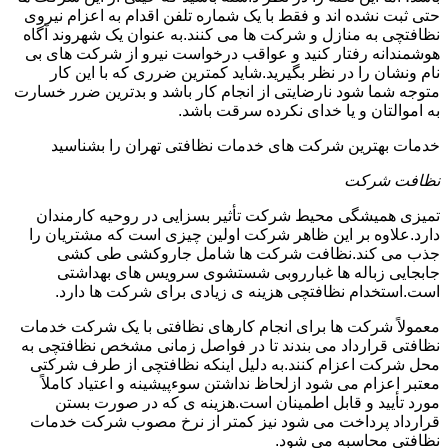
حتی ثبت نشده اند و فقط با یک شماره تلفن اقدام به اعزام نیروی
نظافتچی به منازل و شرکت ها می کنند.به عنوان یک شهروند آگاه
هوشمندانه رفتار کنید و عواقب درخواست نیرو از شرکت های بی
نام ونشان را در نظر بگیرید.شاید کمترین ضرری که با این کار
متوجه شما شود نارضایتی از انجام کار باشد و بدترین ضرر خسارت
به اموالتان و یا خدای نکرده سرقت باشد.
خدمات بهترین شرکت های خدمات نظافتی تهران را بشناسید
نظافت شرکت
تمیزی همیشگی محیط شرکت تأثیر بسزایی در روحیه کارمندان
دارد.علاوه بر این ظاهر شرکت اولین چیزی است که مشتریان را
جذب می کند.نظافت شرکت ها شامل جاروکشی طی کشی
جابجایی زباله ها غبارروبی شستشوی سرویس های بهداشتی
است.استخدام نظافتچی هزینه ی زیادی برای شرکت ها دارد.
معمولاً شرکت ها برای انجام کارهای نظافتی با یک شرکت خدمات
نظافتی قرارداد می بندند تا در فواصل زمانی مشخص نظافتچی به
محل شرکت اعزام کنند.به دلیل اینکه نظافتچی از طرف شرکتی
معتبر اعزام می شود ازلحاظ نداشتن سوءپیشینه و اعتیاد کاملاً
مورد تأیید و قابل اطمینان است.هزینه ی که در صورت بستن
قرارداد پرداخت می شود نیز کمتر از نرخ مصوب شرکت خدمات
نظافتی محاسبه می شود.