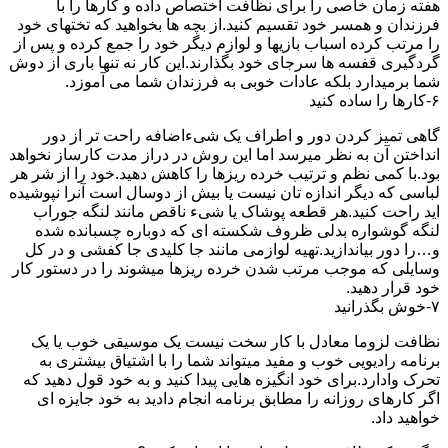
هفته زمان خاصی را برای نظافت اختصاص داده و کارها را با
فرزندان و همسر خود تقسیم کنید.از بچه ها بخواهید که تختهای خود
را مرتب کرده اسباب بازیها و لوازم دیگر خود را جمع کرده و پس از
گردگیری قفسه ها سرجای خود بگذارند.این کار نه تنها باری از دوش
شما برمیدارد بلکه عادات خوبی به فرزندان شما می آموزد.
۶-کارها را ساده کنید
گاهی تمیز کردن دور و اطراف یک شیءاضافه راحت تر از دور
انداختن آن به نظر میرسد اما این روش در دراز مدت کارساز نخواهد
بود.با کمی نظم و ترتیب خرده ریزها را کاهش دهید.خود را از شر هر
لباسی که دیگر اندازه تان نیست یا بیش از دوسال است آنرا نپوشیده
اید راحت کنید.هر قطعه پوشاک یا شیء ناقص مانند لنگه جوراب
لنگه گوشواره بدلی ظروف شکسته ای که دوباره چسبانده شده
و…را دور بیاندازید.تهیه لوازمی مانند جا کلیدی جا کفشی و در کل
وسایلی که موجب مرتب شدن خرده ریزها میشوند را در دستور کار
خود قرار دهید.
۷-خوش بگذرانید
نظافت لزوما معادل با کار سخت نیست یک موسیقی خوب یا یک
برنامه رادیویی خوب و مفید میتواند شما را با اشتیاق بیشتری به
تحرک وادارد.برای خود انگیزه هایی پیدا کنید و به خود قول دهید که
اگر کارهای روزانه را مطابق برنامه انجام دادید به خود جایزه ای
خواهید داد.