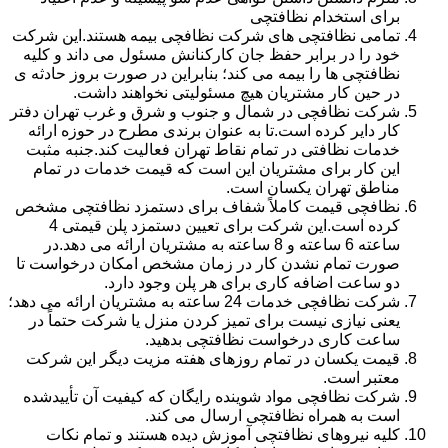
برای استخدام نظافتچی
تمامی نظافتچی های شرکت نظافچی بیمه هستند.این شرکت
خود را در برابر حفظ جان کارکنانش مسئول می داند و کلیه
نظافتچی ها را بیمه می کند؛ بنابراین در صورت بروز حادثه ی
در حین کار مشتریان هیچ مسئولیتی نخواهند داشت.
شرکت نظافچی در شمال و جنوب و شرق و غرب تهران دفتر
کار دایر کرده است.تا به عنوان برندی مطرح در حوزه ارائه
خدمات نظافتی در تمام نقاط تهران فعالیت کند.جنبه مثبت
این کار برای مشتریان این است که قیمت خدمات در تمام
مناطق تهران یکسان است.
نظافچی قیمت کاملاً شفاف برای دستمزد نظافتچی مشخص
کرده است.این شرکت برای تعیین دستمزد پلن قیمتی 4
ساعته 6 ساعته و 8 ساعته به مشتریان ارائه می دهد.در
صورت تمام نشدن کار در زمان مشخص امکان درخواست تا
دو ساعت اضافه کاری برای هر پلن وجود دارد.
شرکت نظافچی خدمات 24 ساعته به مشتریان ارائه می دهد؛
یعنی نیازی نیست برای تمیز کردن منزل یا شرکت حتماً در
ساعت کاری درخواست نظافتچی بدهید.
قیمت یکسان در تمام روزهای هفته مزیت دیگر این شرکت
معتبر است.
شرکت نظافچی مواد شوینده رایگان که کیفیت آن تأییدشده
است به همراه نظافتچی ارسال می کند.
کلیه نیروهای نظافتچی آموزش دیده هستند و تمام نکات