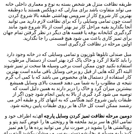
طریقه نظافت منزل هر شخص بسته به نوع و معماری داخلی خانه
می تواند متفاوت باشد برای منازلی که دوبلکس هستند یا دوطبقه
بهترین کار شروع کار از سرویس بهداشتی طبقه بالا شروع کردن
است چون تمامی وسایلی را که برای نظافت لازم دارید می توانید
آنجا بگذارید بقیه مراحل کار نیز بهتر است از بالا شروع شود مانند
گردگیری کتابخانه بوفه یا قفسه های دیگر در نظر گرفتن تمام جهان
برای تمیز کاری باعث می شود هیچ قسمتی را جا نگذارید.
اولین مرحله در نظافت گردگیری است
مبل صندلی تابلوها تلوزیون و تمامی وسایلی که در خانه وجود دارد
را باید کاملا از گرد و خاک پاک کرد بهتر است از دستمال مرطوب
استفاده نکنید چون ممکن است برخی وسیله ها سخت تر تمیز شوند
البته اگر لکه هایی از قبل رو برخی وسایل باقی مانده است بهترین
کار استفاده از دستمال های مخصوص می باشد که با کمی آب گرم
نتیجه ی مطلوب را به شما می دهند قسمت بالای وسایل همیشع
بیشترین میزان گرد و خاک را دربر دارند به همین دلیل است که
توصیه می شود گرد گیری از بالا به پایین انجام شود چون اگر از
طبقات پایین شروع کنید هنگامی که به انتهای کار و طبقه آخر می
رشسد ممکن است کل خاک ها بر روی طبقات پایین ریخته شود.
دومین مرحله نظافت تمیز کردن وسایل پارچه ای
:به اطراف خود و
تمامی اتاق ها سر بزنید ملحفه ها و روتختی ها را عوض کنید پتو و
روبالشتی ها را بشوید در صورت نیاز می توانید پرده ها را هم تمیز
کنید یا به وسیله ی بخارشو دستی به سر و رویشان بکشید البته برای