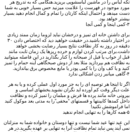
تکه لباس را در ماشین لباسشویی بریزید.هنگامی که به تدریج هر
مورد موجود در فهرست را علامت میزنید حس بسیار خوبی به شما
دست میدهد و احتمال اینکه کارتان را تمام و کمال انجام دهید بسیار
بیشتر خواهد بود.
۳-کمی اینجا و کمی آنجا
برای داشتن خانه ای تمیز و درخشان نباید لزوما زمان ممتد زیادی
در اختیار داشته باشید.در حقیقت خواهید دید که اختصاص دادن ۳۰
دقیقه در روز به کار نظافت نتایج بسیار رضایت بخشی خواهد
داشت.برای مرتب کردن لوازم و خرده ریزها یک زمان ثابت مانند
قبل از خواب یا قبل از صبحانه را کنار بگذارید در این فاصله میتوانید
به نظافت هم بپردازید مثلا بعد از دوش صبحگاهی آینه حمام را تمیز
کنید و یا کف وان را با کمی پودر یا مایع مخصوص برق بیاندازید.
۴-گاهی میانبر زدن اشکالی ندارد
اگر تا اینجا هر توصیه ای را به جز مورد اول عملی کرده و یا به هر
علت دیگر وقت کم آورده اید نگران نشوید.بخشهای اساسی و
بیرونی خانه مانند پرده ها فرش و مبلمان را تمیز کرده و نظافت
داخل کمدها کابینتها و قسمتهای “مخفی”را به مدتی بعد موکول کنید
اما فراموشش نکنید!
۵-همه کارها را به تنهایی انجام ندهید
این عید تنها عید شما نیست و تنها دوستان و خانواده شما به منزلتان
نمی آیند پس نباید تمام نظافت آنرا به تنهایی بر عهده بگیرید.در هر