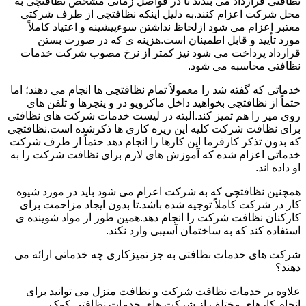
نظافتی قرارداد می بندند تا در فواصل زمانی مشخص نظافتچی به
محل شرکت اعزام کنند.به دلیل اینکه نظافتچی از طرف شرکتی
معتبر اعزام می شود ازلحاظ نداشتن سوءپیشینه و اعتیاد کاملاً
مورد تأیید و قابل اطمینان است.هزینه ی که در صورت بستن
قرارداد پرداخت می شود نیز کمتر از نرخ مصوب شرکت خدمات
نظافتی محاسبه می شود.
خدماتی که گفته شد را معمولاً تمام نظافتچی ها انجام می دهند؛ اما
حتماً از نظافتچی بخواهید داخل ماکرویو در و پنچرها و تلفن های
روی میز را هم تمیز کند.البته در لیست خدمات شرکت های نظافتی
برای نظافت شرکت کلیه این ریزه کاری ها ذکرشده است.نظافتچی
که بدون تذکر کارفرما این کارها را انجام دهد حتماً از طرف شرکت
خدماتی اعزام شده که آموزش های لازم برای نظافت شرکت را به
او داده اند.
همچنین نظافتچی که به شرکت اعزام می شود باید در مورد شیوه
کار در شرکت کاملاً توجیه شده باشد.تا بدون ایجاد مزاحمت برای
کارکنان نظافت شرکت را انجام دهد.همین طور از مواد شوینده ی
استفاده کند که به ساختمان آسیبی وارد نکند.
شرکت های خدمات نظافتی به جز تمیزکاری چه خدماتی ارائه می
دهند؟
علاوه بر خدمات نظافت شرکت و نظافت منزل می توانید برای
انجام کارهای مختلف از شرکت های خدمات نظافتی کمک