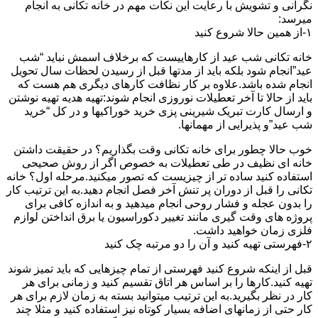
نگرانی و تشویش با رعایت این نکات مهم در خانه تکانی به انجام
میرسد:
۱-از همین حالا شروع کنید
خانه تکانی شب عید از کارهاییست که برخلاف اسمش نباید “شب
عید”انجام شود بلکه باید از مدتها قبل از رسیدن لحظات سال تحویل
انجام شده باشد.علاوه بر کار نظافت کارهای دیگری هم هست که
باید از حالا تا آخر تعطیلات نوروزی انجام شوند:تهیه هدیه تهیه نوشتن
و ارسال کارت تبریک شیرینی پزی خرید خوراکیها و در کل “خرید
شب عید”و پذیرایی از مهمانها.
خوب حالا چطور برای خانه تکانی وقت بگذاریم؟ در حقیقت داشتن
خانه ای نظیف در طی تعطیلات به خصوص اگر از روش صحیحی
استفاده کنید ساده تر از چیزیست که تصور میکنید.مرحله اول؟ خانه
تکانی را قبل از دوران پر تنش آخر فصل انجام دهید.به این ترتیب کار
را بدون عجله و فشار روحی انجام میدهید و به اندازه کافی برای
پروژه های وقت گیری مانند تغییر دکوراسیون یا برق انداختن لوازم
فلزی زمان خواهید داشت.
۲-فهرستی تهیه کنید و آن را دو مرتبه چک کنید
قبل از اینکه شروع کنید فهرستی از تمام چیزهایی که باید تمیز شوند
تهیه کنید.کارها را بر اساس هر اتاق تقسیم کنید و زمانی برای هر
کار در نظر بگیرید.به این ترتیب میتوانید بسته به زمان لازم برای هر
کار حتی از زمانهای اضافه بسیار کوتاه نیز استفاده کنید و مثلا چند