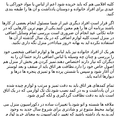
کلیه اقلامی هم که باید خریده شود اعم از لباس یا مواد خوراکی یا
عیدی برای افراد خانواده و دوستان یادداشت و آن ها را طبقه بندی
کنید.
اگر قرار است افراد دیگری غیر از شما مسئول انجام بعضی از کارها
باشند برنامه آن ها را هم معین کنید.یکی از مهم ترین کارهایی که در
خانه تکانی عید انجام آن ضروری است بررسی تمام وسایل اضافی
در منزل است.کلیه لوازم اضافی که در یک سال گذشته از آن ها
استفاده نکرده اید به بهانه «روز مبادا»در منزل نگه داری نکنید.
هر یک از افراد خانواده نیز باید لباس ها و لوازم اضافی شخصی خود
را بررسی و چنان چه وسیله یا لباس اضافی دارند حتما آن را به
دیگران که نیاز دارند اختصاص دهند.تمیز کردن هر بخش از منزل هم
اصول خاص خود را دارد.نظافت هر اتاق باید از سقف و بعد لوستر
آن آغاز شود و سپس با شستن پرده ها و تمیزی پنجره ها درها و
دیوارها ادامه یابد.
تمام کمدهای هر اتاق باید به دقت تمیز و مرتب و لوازم چیده شده
در آن یادداشت و به در کمد نصب شود.تک تک لوازمی که در یک اتاق
است باید به دقت نظافت گردگیری و لکه گیری شود.
ملافه ها شسته و اتو شود.با تغییرات ساده در دکوراسیون منزل می
توانید محیط متنوع تر و شادتری برای شروع سال جدید به وجود
آورید.به یاد داشته باشید که تغییر دکوراسیون به معنای خرید لوازم