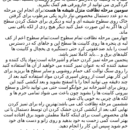
گردگیری می توانید از جاروبرقی هم کمک بگیرید.
سومین مرحله نظافت منزل شیشه ها هست
:برای انجام این مرحله
به دو عدد دستمال مخصوص نیاز دارید یکی مرطوب برای گرفتن
خاک روی سطوح شیشه ای و آینه و دیگری برای خشک کردن سطح
آن ها اگر به این صورت عمل کنید دیگر هیچ ردی از لکه باقی نمی
ماند.
چهارمین مرحله نظافت تمام سطوح است:تمام سطوح اعم از کف
لبه ی پنجره ها روی کابینت ها سطح اپن و جاهای که در دسترس
است را باید ضدعفونی کرد حتی دستگیره ی یخچال و کابینت ها
کلیدهای برق و …باید کاملا تمیز باشد.
پنجمین مرحله تمیز کردن حمام و آشپزخانه است:مواد پاک کننده و
سفید کننده که به عنوان تمیز کننده می خواهید از آن ها استفاده کنید
را روی سنگ توالت کف حمام روشویی و سایر سطح ها بریزید برای
این کار بهتر است از روش اسپری کردن مواد استفاده کنید بعد از
چند دقیقه می توانید آنجا را با اسفنج بشوید و بعد آبکشی کنید این
روش برای آشپزخانه نیز جوابگو است حتی می توانید داخل و سطح
بیرونی کابینت ها را بشوید چون باعث می شواد تمامی جرم ها و
لکه های چربی به خوبی پاک شود.
ششمین مرحله نظافت کف می باشد:بهترین راه برای تمیز کردن
نهایی کف بعد از آبکشی کردن خشک کردن آن توسط دستمال یا تی
های مخصوص است برای اینکه کاملا مطمئن شوید برق افتاده است
بهتر است کمی زحمت به خود بدهید و روی زانو و دست های خود
خم شوید سپس این کار را انجام دهید.