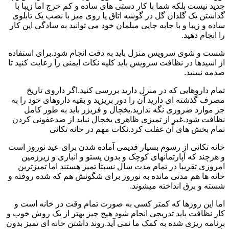
جدید نیست بلکه شما با کار دستی های ساده و کم خرج اما زیبا با
گذاشتن یک گلدان گل در گوشه اتاق یا روی میز با نصب یک تابلوی
ساده و زیبا و با جابه جایی مبلمان خود می توانید به سادگی این کار
را انجام دهید.
شست و شوی سرویس منزل باید به دقت انجام شود.برای استفاده
از اسیدها در نظافت سرویس باید کلیه نکات ایمنی را رعایت کنید تا
صدمه نبینید.
تمام داروهایی که در منزل دارید بررسی کنید.اگر داروی تاریخ
مصرف گذشته ای دارید آن را دور بریزید و بقیه داروهای خود را به
جز موارد ضروری نگه ندارید.یخچال و فریزر باید به طور کامل
نظافت شود.غیر از تمیزی ظاهری یخچال نباید از ضدعفونی کردن
تمام بخش های آن غفلت کرد.نکات مهم در خانه تکانی
خانه تکانی از رسوم بسیار قدیمی آماده شدن برای عید نوروز است
و هرچند که آپارتمانهای کوچک و بدون پستو و انباری و زیرزمین
امروزی تقریبا در تمام مدت سال نسبتا تمیز هستند اما تمیزترین
خانه ها هم مدتی مانده به نوروز برای شگونش هم که شده روفته و
شسته و برق انداخته میشوند.
اما این روزها که کمتر کسی به صورت تمام وقت در خانه است و
کار نظافت باید تدریجی انجام شود هیچ چیز بهتر از یک روش خوب و
برنامه ریزی شده به کمک ما نمی آید.روند داشتن خانه ای تمیز بدون