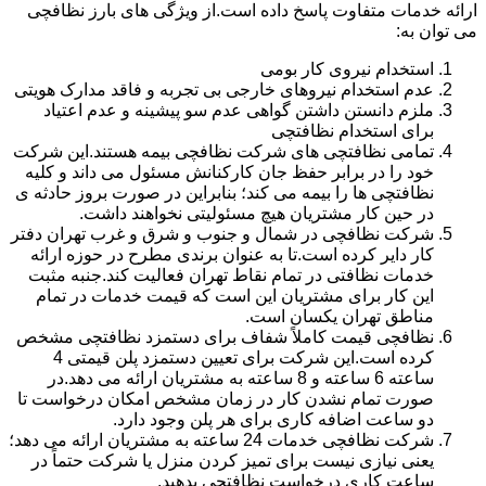
ارائه خدمات متفاوت پاسخ داده است.از ویژگی های بارز نظافچی
می توان به:
استخدام نیروی کار بومی
عدم استخدام نیروهای خارجی بی تجربه و فاقد مدارک هویتی
ملزم دانستن داشتن گواهی عدم سو پیشینه و عدم اعتیاد
برای استخدام نظافتچی
تمامی نظافتچی های شرکت نظافچی بیمه هستند.این شرکت
خود را در برابر حفظ جان کارکنانش مسئول می داند و کلیه
نظافتچی ها را بیمه می کند؛ بنابراین در صورت بروز حادثه ی
در حین کار مشتریان هیچ مسئولیتی نخواهند داشت.
شرکت نظافچی در شمال و جنوب و شرق و غرب تهران دفتر
کار دایر کرده است.تا به عنوان برندی مطرح در حوزه ارائه
خدمات نظافتی در تمام نقاط تهران فعالیت کند.جنبه مثبت
این کار برای مشتریان این است که قیمت خدمات در تمام
مناطق تهران یکسان است.
نظافچی قیمت کاملاً شفاف برای دستمزد نظافتچی مشخص
کرده است.این شرکت برای تعیین دستمزد پلن قیمتی 4
ساعته 6 ساعته و 8 ساعته به مشتریان ارائه می دهد.در
صورت تمام نشدن کار در زمان مشخص امکان درخواست تا
دو ساعت اضافه کاری برای هر پلن وجود دارد.
شرکت نظافچی خدمات 24 ساعته به مشتریان ارائه می دهد؛
یعنی نیازی نیست برای تمیز کردن منزل یا شرکت حتماً در
ساعت کاری درخواست نظافتچی بدهید.