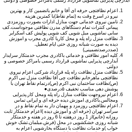
آبدارچی پذیرایی نماشویی قرارداد رسمی بامراکز خصوصی و دولتی
اعزام نظافتچی حرفه ای آقا و خانم باتضمین کار و بهترین
نیرو در اسرع وقت به (تمام نقاط)با کمترین هزینه
تامین نیروی خدماتی جهت منازل ادارات بصورت روزمزدی
پیمانی کنترات تمام دستگاهای مدرن نظافتی موجوداست.کف
سابی نماشویی مبل شویی کف شویی پولیش کف اسکرابر
نظافت منزل راه پله و محل کاربا کادری مجرب و اموزش
دیده به صورت شبانه روزی حتی ایام تعطیل.
(صددرصدتضمینی)
کلیه امور نظافتی و خدماتی باکادری مجرب خدمتکار سرایدار
آبدارچی پذیرایی نماشویی قرارداد رسمی بامراکز خصوصی و
دولتی
نظافت منزل نظافت راه پله قرارداد شرکتی اعزام نیروی
نظافتچی ماهرخانم نظافت چی آقا نظافت منزل نبی اکرم
(ص)نظافت ساختمان نبی اکرم (ص)درتمام نقاط تهران با
پوشش دهی مناسب تخفیف ۵درصدی●
اعزام نیروجهت نظافت منازل راه پله ومحل کار.پذیرایی
ومجالس.باکادری اموزش دیده حرفه ای و ایرانی تماس
اعزام نظافتچی روزمزد و مهمان دار به تمام نقاط و در
سراسر تهران (حرفه ای و آموزش دیده )اعزام خدمتکار ثابت
روزانه (خانم)از 1 روز درهفته تا 6 روز در هفته و خدمتکار
شبانه روزی خشکشویی در محل (فرش.مبلمان.تشک خوش
خواب )و خدمات نظافت با دستگاه بخارشویی اعزام به