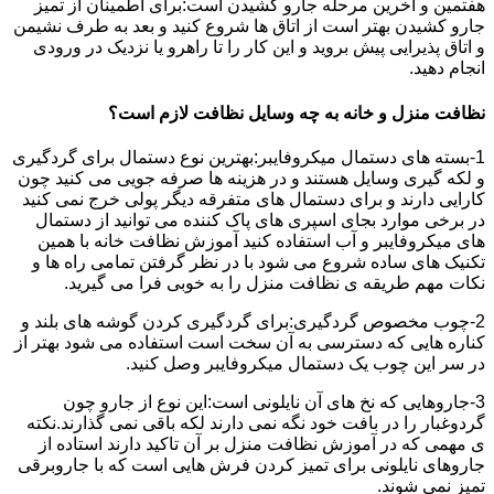
هفتمین و آخرین مرحله جارو کشیدن است:برای اطمینان از تمیز
جارو کشیدن بهتر است از اتاق ها شروع کنید و بعد به طرف نشیمن
و اتاق پذیرایی پیش بروید و این کار را تا راهرو یا نزدیک در ورودی
انجام دهید.
نظافت منزل و خانه به چه وسایل نظافت لازم است؟
1-بسته های دستمال میکروفایبر:بهترین نوع دستمال برای گردگیری
و لکه گیری وسایل هستند و در هزینه ها صرفه جویی می کنید چون
کارایی دارند و برای دستمال های متفرقه دیگر پولی خرج نمی کنید
در برخی موارد بجای اسپری های پاک کننده می توانید از دستمال
های میکروفایبر و آب استفاده کنید آموزش نظافت خانه با همین
تکنیک های ساده شروع می شود با در نظر گرفتن تمامی راه ها و
نکات مهم طریقه ی نظافت منزل را به خوبی فرا می گیرید.
2-چوب مخصوص گردگیری:برای گردگیری کردن گوشه های بلند و
کناره هایی که دسترسی به آن سخت است استفاده می شود بهتر از
در سر این چوب یک دستمال میکروفایبر وصل کنید.
3-جاروهایی که نخ های آن نایلونی است:این نوع از جارو چون
گردوغبار را در بافت خود نگه نمی دارند لکه باقی نمی گذارند.نکته
ی مهمی که در آموزش نظافت منزل بر آن تاکید دارند استاده از
جاروهای نایلونی برای تمیز کردن فرش هایی است که با جاروبرقی
تمیز نمی شوند.