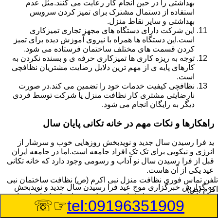
بهداشتی را در حین انجام کار رعایت می کنند.مثل عدم
استفاده از دستمال مشترک برای تمیز کردن سرویس
بهداشتی و سایر نقاط منزل.
این شرکت دارای دستگاه های مجهز تجاری تمیزکاری
است.این دستگاه ها همراه با نیروی آموزش دیده برای تمیز
کردن قسمت های مختلف ساختمان فرستاده می شود.
توجه به ریزه کاری ها تمیزکاری حرفه ی و بسنده نکردن به
کارهای پایه ی از مهم ترین دلایل رضایت مشتریان نظافچی
است.
نظافچی کیفیت خدمات خود را تضمین می کند.در صورت
نارضایتی مشتری کار نظافت منزل یا شرکت توسط فردی
دیگر به رایگان انجام می شود.
راهکارها و نکات مهم در خانه تکانی پایان سال
ید فرا رسیدن سال جدید و نویدبخش روزهایی خوب و سرشار از
انرژی و نیکویی برای تک تک افراد جامعه است.اما در جامعه ایران
قبل از فرا رسیدن سال نو آداب و رسومی وجود دارد که خانه تکانی
عید یکی از آن هاست.
تلفن تماس فوری
نظافت منزل نبی اکرم (ص) نظافت ساختمان نبی
به گزارش خبرگزاری موج عید فرا رسیدن سال جدید و نویدبخش
اکرم (ص)
روزهایی خوب و سرشار از انرژی و نیکویی برای تک تک افراد جامعه
☞☏
tel:09196351909
است.اما در جامعه ایران قبل از فرا رسیدن سال نو آداب و رسومی
وجود دارد که خانه تکانی عید یکی از آن هاست.بر خلاف تصور عموم