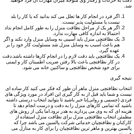
دقت به حرکات و رفتار وی متوجه میزان مهارت آن فرد خواهید
شد.
اگر فرد در انجام کار ها تعلل می کند بدانید که یا کار را بلد
نیست یا مسئولیت پذیر نیست.
اگر هر یک از مراحل نظافت منزل را به طور کامل انجام نداد
احتمالا به اندازه کافی مهارت ندارد.
یک نظافتچی منزل باید آسیبی به وسایل منزل وارد نکند و اگر
هم باعث آسیب به وسایل منزل شد مسئولیت کار خود را بر
عهده گیرد.
یک نظافتچی باید دقت لازم را در انجام کارها داشته باشد.دقت
در کار نظافتچی باعث بالا رفتن ضریب اطمینان کار و ایمنی
برای خود شخص نظافتچی و ساکنین خانه می شود.
نتیجه گیری
انتخاب نظافتچی منزل ماهر آن طور که فکر می کنید کار ساده ای
نیست و شما باید قبل از به کار گیری این افراد در مورد ویژگی های
فردی (جسمی و روانی)با خبر باشید تا بتوانید انتخاب درستی داشته
باشید که تمامی کارهای منزل را به دقت و درست انجام دهد تا
هزینه ای که به وی می پردازید به هدر نرود.اما یکی از روش های
مطمئن انتخاب نظافتچی منزل برای نظافت منزل استفاده از
کارکنان و نظافتچیان خدماتی شرکت پالسین می باشد چرا که
پالسین بهترین و ماهر ترین نظافتچیان را برای کار به منازل می
فرستد.