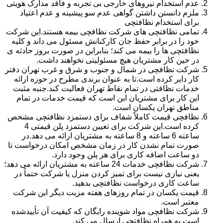
عدم استخدام نیروهای خارجی بی تجربه و فاقد مدارک هویتی
ملزم دانستن داشتن گواهی عدم سو پیشینه و عدم اعتیاد
برای استخدام نظافتچی
تمامی نظافتچی های شرکت نظافچی بیمه هستند.این شرکت
خود را در برابر حفظ جان کارکنانش مسئول می داند و کلیه
نظافتچی ها را بیمه می کند؛ بنابراین در صورت بروز حادثه ی
در حین کار مشتریان هیچ مسئولیتی نخواهند داشت.
شرکت نظافچی در شمال و جنوب و شرق و غرب تهران دفتر
کار دایر کرده است.تا به عنوان برندی مطرح در حوزه ارائه
خدمات نظافتی در تمام نقاط تهران فعالیت کند.جنبه مثبت
این کار برای مشتریان این است که قیمت خدمات در تمام
مناطق تهران یکسان است.
نظافچی قیمت کاملاً شفاف برای دستمزد نظافتچی مشخص
کرده است.این شرکت برای تعیین دستمزد پلن قیمتی 4
ساعته 6 ساعته و 8 ساعته به مشتریان ارائه می دهد.در
صورت تمام نشدن کار در زمان مشخص امکان درخواست تا
دو ساعت اضافه کاری برای هر پلن وجود دارد.
شرکت نظافچی خدمات 24 ساعته به مشتریان ارائه می دهد؛
یعنی نیازی نیست برای تمیز کردن منزل یا شرکت حتماً در
ساعت کاری درخواست نظافتچی بدهید.
قیمت یکسان در تمام روزهای هفته مزیت دیگر این شرکت
معتبر است.
شرکت نظافچی مواد شوینده رایگان که کیفیت آن تأییدشده
است به همراه نظافتچی ارسال می کند.