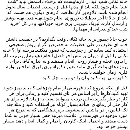
خانه تکانی شب عید از کارهاییست که برخلاف اسمش نباید “شب
عید”انجام شود بلکه باید از مدتها قبل از رسیدن لحظات سال تحویل
انجام شده باشد.علاوه بر کار نظافت کارهای دیگری هم هست که
باید از حالا تا آخر تعطیلات نوروزی انجام شوند:تهیه هدیه تهیه نوشتن
و ارسال کارت تبریک شیرینی پزی خرید خوراکیها و در کل “خرید
شب عید”و پذیرایی از مهمانها.
خوب حالا چطور برای خانه تکانی وقت بگذاریم؟ در حقیقت داشتن
خانه ای نظیف در طی تعطیلات به خصوص اگر از روش صحیحی
استفاده کنید ساده تر از چیزیست که تصور میکنید.مرحله اول؟ خانه
تکانی را قبل از دوران پر تنش آخر فصل انجام دهید.به این ترتیب کار
را بدون عجله و فشار روحی انجام میدهید و به اندازه کافی برای
پروژه های وقت گیری مانند تغییر دکوراسیون یا برق انداختن لوازم
فلزی زمان خواهید داشت.
۲-فهرستی تهیه کنید و آن را دو مرتبه چک کنید
قبل از اینکه شروع کنید فهرستی از تمام چیزهایی که باید تمیز شوند
تهیه کنید.کارها را بر اساس هر اتاق تقسیم کنید و زمانی برای هر
کار در نظر بگیرید.به این ترتیب میتوانید بسته به زمان لازم برای هر
کار حتی از زمانهای اضافه بسیار کوتاه نیز استفاده کنید و مثلا چند
تکه لباس را در ماشین لباسشویی بریزید.هنگامی که به تدریج هر
مورد موجود در فهرست را علامت میزنید حس بسیار خوبی به شما
دست میدهد و احتمال اینکه کارتان را تمام و کمال انجام دهید بسیار
بیشتر خواهد بود.