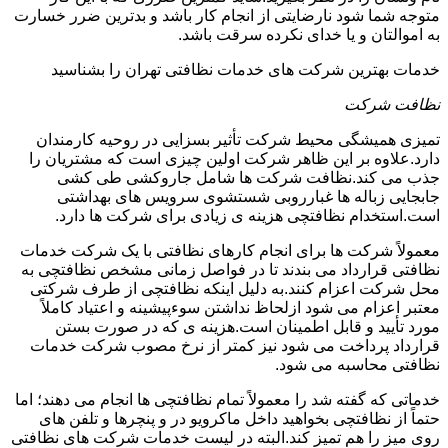
متوجه شما شود نارضایتی از انجام کار باشد و بدترین ضرر خسارت
به اموالتان و یا خدای نکرده سرقت باشد.
خدمات بهترین شرکت های خدمات نظافتی تهران را بشناسید
نظافت شرکت
تمیزی همیشگی محیط شرکت تأثیر بسزایی در روحیه کارمندان
دارد.علاوه بر این ظاهر شرکت اولین چیزی است که مشتریان را
جذب می کند.نظافت شرکت ها شامل جاروکشی طی کشی
جابجایی زباله ها غبارروبی شستشوی سرویس های بهداشتی
است.استخدام نظافتچی هزینه ی زیادی برای شرکت ها دارد.
معمولاً شرکت ها برای انجام کارهای نظافتی با یک شرکت خدمات
نظافتی قرارداد می بندند تا در فواصل زمانی مشخص نظافتچی به
محل شرکت اعزام کنند.به دلیل اینکه نظافتچی از طرف شرکتی
معتبر اعزام می شود ازلحاظ نداشتن سوءپیشینه و اعتیاد کاملاً
مورد تأیید و قابل اطمینان است.هزینه ی که در صورت بستن
قرارداد پرداخت می شود نیز کمتر از نرخ مصوب شرکت خدمات
نظافتی محاسبه می شود.
خدماتی که گفته شد را معمولاً تمام نظافتچی ها انجام می دهند؛ اما
حتماً از نظافتچی بخواهید داخل ماکرویو در و پنچرها و تلفن های
روی میز را هم تمیز کند.البته در لیست خدمات شرکت های نظافتی