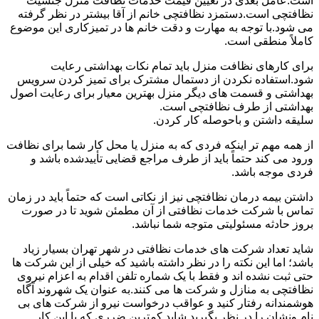
است.عامل بعدی در تعیین قیمت خدمات نظافت منزل جنسیت
نظافتچی است.دستمزد نظافتچی خانم از آقا بیشتر در نظر گرفته
می شود.با توجه به مهارت و دقت خانم ها در تمیزکاری این موضوع
کاملاً منطقی است.
برای کارهای نظافت منزل باید تمام نکات بهداشتی رعایت
شود.استفاده نکردن از دستمال مشترک برای تمیز کردن سرویس
بهداشتی و قسمت های دیگر منزل بهترین معیار برای رعایت اصول
بهداشتی از طرف نظافتچی است.
سلیقه داشتن و باحوصله کار کردن.
از همه مهم تر اینکه فردی که به منزل یا محل کار شما برای نظافت
ورود می کند حتماً باید از طرف مراجع قضایی تأییدشده باشد و
فردی موجه باشد.
داشتن بیمه درمان نظافتچی نیز از نکاتی است که حتماً باید در زمان
تماس با شرکت خدمات نظافتی از آن مطمئن شوید تا در صورت
بروز حادثه مسئولیتی متوجه شما نباشد.
شاید تعداد شرکت های خدمات نظافتی در شهر تهران بسیار زیاد
باشد؛ اما این نکته را در نظر داشته باشید که خیلی از این شرکت ها
حتی ثبت نشده اند و فقط با یک شماره تلفن اقدام به اعزام نیروی
نظافتچی به منازل و شرکت ها می کنند.به عنوان یک شهروند آگاه
هوشمندانه رفتار کنید و عواقب درخواست نیرو از شرکت های بی
نام ونشان را در نظر بگیرید.شاید کمترین ضرری که با این کار