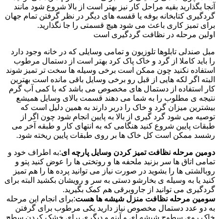
آنجا بگذارید بقیه مراحل کار نیز بهتر است از بالا شروع شود مانند
گردگیری کتابخانه بوفه یا قفسه های دیگر در نظر گرفتن تمام جهان
برای تمیز کاری باعث می شود هیچ قسمتی را جا نگذارید.
اولین مرحله در نظافت گردگیری است
مبل صندلی تابلوها تلوزیون و تمامی وسایلی که در خانه وجود دارد
را باید کاملا از گرد و خاک پاک کرد بهتر است از دستمال مرطوب
استفاده نکنید چون ممکن است برخی وسیله ها سخت تر تمیز شوند
البته اگر لکه هایی از قبل رو برخی وسایل باقی مانده است بهترین
کار استفاده از دستمال های مخصوص می باشد که با کمی آب گرم
نتیجه ی مطلوب را به شما می دهند قسمت بالای وسایل همیشع
بیشترین میزان گرد و خاک را دربر دارند به همین دلیل است که
توصیه می شود گرد گیری از بالا به پایین انجام شود چون اگر از
طبقات پایین شروع کنید هنگامی که به انتهای کار و طبقه آخر می
رشسد ممکن است کل خاک ها بر روی طبقات پایین ریخته شود.
دومین مرحله نظافت تمیز کردن وسایل پارچه ای
:به اطراف خود و
تمامی اتاق ها سر بزنید ملحفه ها و روتختی ها را عوض کنید پتو و
روبالشتی ها را بشوید در صورت نیاز می توانید پرده ها را هم تمیز
کنید یا به وسیله ی بخارشو دستی به سر و رویشان بکشید البته برای
گردگیری می توانید از جاروبرقی هم کمک بگیرید.
سومین مرحله نظافت منزل شیشه ها هست
:برای انجام این مرحله
به دو عدد دستمال مخصوص نیاز دارید یکی مرطوب برای گرفتن
خاک روی سطوح شیشه ای و آینه و دیگری برای خشک کردن سطح