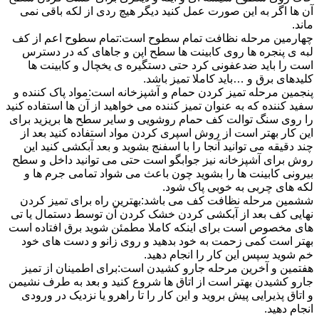
آن ها اگر به این صورت عمل کنید دیگر هیچ ردی از لکه باقی نمی
ماند.
چهارمین مرحله نظافت تمام سطوح است:تمام سطوح اعم از کف
لبه ی پنجره ها روی کابینت ها سطح اپن و جاهای که در دسترس
است را باید ضدعفونی کرد حتی دستگیره ی یخچال و کابینت ها
کلیدهای برق و …باید کاملا تمیز باشد.
پنجمین مرحله تمیز کردن حمام و آشپزخانه است:مواد پاک کننده و
سفید کننده که به عنوان تمیز کننده می خواهید از آن ها استفاده کنید
را روی سنگ توالت کف حمام روشویی و سایر سطح ها بریزید برای
این کار بهتر است از روش اسپری کردن مواد استفاده کنید بعد از
چند دقیقه می توانید آنجا را با اسفنج بشوید و بعد آبکشی کنید این
روش برای آشپزخانه نیز جوابگو است حتی می توانید داخل و سطح
بیرونی کابینت ها را بشوید چون باعث می شواد تمامی جرم ها و
لکه های چربی به خوبی پاک شود.
ششمین مرحله نظافت کف می باشد:بهترین راه برای تمیز کردن
نهایی کف بعد از آبکشی کردن خشک کردن آن توسط دستمال یا تی
های مخصوص است برای اینکه کاملا مطمئن شوید برق افتاده است
بهتر است کمی زحمت به خود بدهید و روی زانو و دست های خود
خم شوید سپس این کار را انجام دهید.
هفتمین و آخرین مرحله جارو کشیدن است:برای اطمینان از تمیز
جارو کشیدن بهتر است از اتاق ها شروع کنید و بعد به طرف نشیمن
و اتاق پذیرایی پیش بروید و این کار را تا راهرو یا نزدیک در ورودی
انجام دهید.