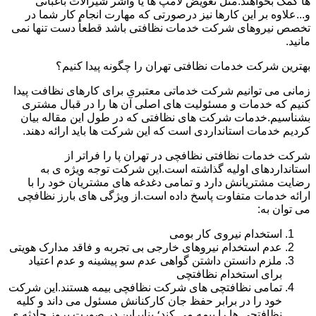
ها کمک بخواهند.مثل تعویض لامپ ها یا واشر شیرآلات باغبانی
و...علاوه بر این کارها نیز درصورتی که مهارت انجام کار شما در
تخصص نیروهای شرکت خدمات نظافتی باشد قطعاً دست تنها نمی
مانید.
بهترین شرکت خدمات نظافتی تهران را چگونه پیدا کنیم؟
زمانی می توانیم شرکت خدماتی معتبری برای کارهای نظافت پیدا
کنیم که خدمات و مسئولیت های اصلی آن ها را در قبال مشتری
بشناسیم.خدمات شرکت های نظافتی که در طول این مقاله بیان
کردیم خدمات استانداردی است که این شرکت ها باید ارائه دهند.
شرکت خدمات نظافتی نظافچی در تهران پا را فراتر از
استانداردهای اولیه گذاشته است.این شرکت توجه ویژه ی به
رضایت مشتریانش دارد و تمامی دغدغه های مشتریان خود را با
ارائه خدمات متفاوت پاسخ داده است.از ویژگی های بارز نظافچی
می توان به:
استخدام نیروی کار بومی
عدم استخدام نیروهای خارجی بی تجربه و فاقد مدارک هویتی
ملزم دانستن داشتن گواهی عدم سو پیشینه و عدم اعتیاد
برای استخدام نظافتچی
تمامی نظافتچی های شرکت نظافچی بیمه هستند.این شرکت
خود را در برابر حفظ جان کارکنانش مسئول می داند و کلیه
نظافتچی ها را بیمه می کند؛ بنابراین در صورت بروز حادثه ی