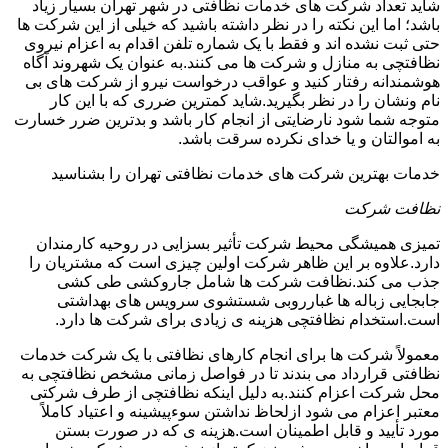
شاید تعداد شرکت های خدمات نظافتی در شهر تهران بسیار زیاد
باشد؛ اما این نکته را در نظر داشته باشید که خیلی از این شرکت ها
حتی ثبت نشده اند و فقط با یک شماره تلفن اقدام به اعزام نیروی
نظافتچی به منازل و شرکت ها می کنند.به عنوان یک شهروند آگاه
هوشمندانه رفتار کنید و عواقب درخواست نیرو از شرکت های بی
نام ونشان را در نظر بگیرید.شاید کمترین ضرری که با این کار
متوجه شما شود نارضایتی از انجام کار باشد و بدترین ضرر خسارت
به اموالتان و یا خدای نکرده سرقت باشد.
خدمات بهترین شرکت های خدمات نظافتی تهران را بشناسید
نظافت شرکت
تمیزی همیشگی محیط شرکت تأثیر بسزایی در روحیه کارمندان
دارد.علاوه بر این ظاهر شرکت اولین چیزی است که مشتریان را
جذب می کند.نظافت شرکت ها شامل جاروکشی طی کشی
جابجایی زباله ها غبارروبی شستشوی سرویس های بهداشتی
است.استخدام نظافتچی هزینه ی زیادی برای شرکت ها دارد.
معمولاً شرکت ها برای انجام کارهای نظافتی با یک شرکت خدمات
نظافتی قرارداد می بندند تا در فواصل زمانی مشخص نظافتچی به
محل شرکت اعزام کنند.به دلیل اینکه نظافتچی از طرف شرکتی
معتبر اعزام می شود ازلحاظ نداشتن سوءپیشینه و اعتیاد کاملاً
مورد تأیید و قابل اطمینان است.هزینه ی که در صورت بستن