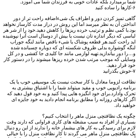
شما برمیدارد بلکه عادات خوبی به فرزندان شما می آموزد.
۶-کارها را ساده کنید
گاهی تمیز کردن دور و اطراف یک شیءاضافه راحت تر از دور
انداختن آن به نظر میرسد اما این روش در دراز مدت کارساز نخواهد
بود.با کمی نظم و ترتیب خرده ریزها را کاهش دهید.خود را از شر هر
لباسی که دیگر اندازه تان نیست یا بیش از دوسال است آنرا نپوشیده
اید راحت کنید.هر قطعه پوشاک یا شیء ناقص مانند لنگه جوراب
لنگه گوشواره بدلی ظروف شکسته ای که دوباره چسبانده شده
و…را دور بیاندازید.تهیه لوازمی مانند جا کلیدی جا کفشی و در کل
وسایلی که موجب مرتب شدن خرده ریزها میشوند را در دستور کار
خود قرار دهید.
۷-خوش بگذرانید
نظافت لزوما معادل با کار سخت نیست یک موسیقی خوب یا یک
برنامه رادیویی خوب و مفید میتواند شما را با اشتیاق بیشتری به
تحرک وادارد.برای خود انگیزه هایی پیدا کنید و به خود قول دهید که
اگر کارهای روزانه را مطابق برنامه انجام دادید به خود جایزه ای
خواهید داد.
چگونه یک نظافتچی منزل ماهر را انتخاب کنیم؟
بسیاری از افراد به سبب مشغله های کاری فراوانی که دارند وقت
لازم برای رسیدگی به کار های بیشمار خانه را ندارند از این رو دنبال
یک نظافتچی منزل ماهر می گردند تا کار نظافت منزل را با خیالی