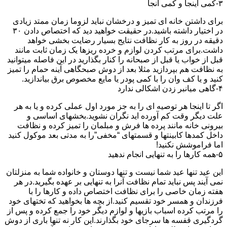
۳-کمی اینجا و کمی آنجا
برای داشتن خانه ای تمیز و درخشان نباید لزوما زمان ممتد زیادی
در اختیار داشته باشید.در حقیقت خواهید دید که اختصاص دادن ۳۰
دقیقه در روز به کار نظافت نتایج بسیار رضایت بخشی خواهد
داشت.برای مرتب کردن لوازم و خرده ریزها یک زمان ثابت مانند
قبل از خواب یا قبل از صبحانه را کنار بگذارید در این فاصله میتوانید
به نظافت هم بپردازید مثلا بعد از دوش صبحگاهی آینه حمام را تمیز
کنید و یا کف وان را با کمی پودر یا مایع مخصوص برق بیاندازید.
۴-گاهی میانبر زدن اشکالی ندارد
اگر تا اینجا هر توصیه ای را به جز مورد اول عملی کرده و یا به هر
علت دیگر وقت کم آورده اید نگران نشوید.بخشهای اساسی و
بیرونی خانه مانند پرده ها فرش و مبلمان را تمیز کرده و نظافت
داخل کمدها کابینتها و قسمتهای “مخفی”را به مدتی بعد موکول کنید
اما فراموشش نکنید!
۵-همه کارها را به تنهایی انجام ندهید
این عید تنها عید شما نیست و تنها دوستان و خانواده شما به منزلتان
نمی آیند پس نباید تمام نظافت آنرا به تنهایی بر عهده بگیرید.در هر
هفته زمان خاصی را برای نظافت اختصاص داده و کارها را با
فرزندان و همسر خود تقسیم کنید.از بچه ها بخواهید که تختهای خود
را مرتب کرده اسباب بازیها و لوازم دیگر خود را جمع کرده و پس از
گردگیری قفسه ها سرجای خود بگذارند.این کار نه تنها باری از دوش