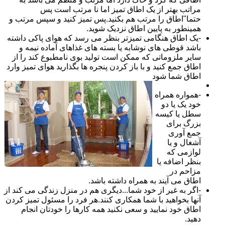
مراتب بهتر از یک اطاق تمیز اما نا مرتب است پس
حتما"اطاق را مرتب هم بکنید.پس تمیز کنید و سپس مرتب و
همینطور به پایین اطاق نزدیک شوید.
-یک اطاق هنگامی تمیزتر بنظر می رسد که هوای پاکی داشته
باشد قوطی های نوشابه یا بسته های غذاهای آماده نیمه و
سایر ملزوماتی که ممکن است تولید بوی نامطبوع کند را از
اطاق جمع کنید و با باز کردن پنجره ها بگذارید هوای تمیز وارد
اطاق شما شود
-همواره همراه
خود یک یا دو
سطل یا کیسه
بزرگ برای
جمع آوری
آشغال و یا
لوازمی که
بنظر اضافه یا
مزاحم در
اطاق می آیند به همراه داشته باشد.
-اگر به غیر از خود شما...دیگری هم در منزل زندگی می کند از
آنها بخواهید با شما همکاری کنند.هر فرد را مسئول تمیز کردن
اطاق خود نمایید و سعی نکنید همه کارها را خودتان انجام
دهید.