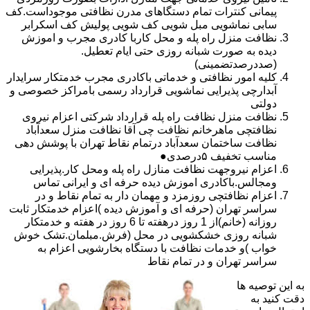
پیمانی کنترات تمام دستگاهای مدرن نظافتی موجوداست.کف
سابی نماشویی مبل شویی کف شویی پولیش کف اسکرابر
نظافت منزل راه پله و محل کاربا کادری مجرب و اموزش
دیده به صورت شبانه روزی حتی ایام تعطیل.
(صددرصدتضمینی)
کلیه امور نظافتی و خدماتی باکادری مجرب خدمتکار سرایدار
آبدارچی پذیرایی نماشویی قرارداد رسمی بامراکز خصوصی و
دولتی
نظافت منزل نظافت راه پله قرارداد شرکتی اعزام نیروی
نظافتچی ماهرخانم نظافت چی آقا نظافت منزل سعدآباد
نظافت ساختمان سعدآباد درتمام نقاط تهران با پوشش دهی
مناسب تخفیف ۵درصدی●
اعزام نیروجهت نظافت منازل راه پله ومحل کار.پذیرایی
ومجالس.باکادری اموزش دیده حرفه ای و ایرانی تماس
اعزام نظافتچی روزمزد و مهمان دار به تمام نقاط و در
سراسر تهران (حرفه ای و آموزش دیده )اعزام خدمتکار ثابت
روزانه (خانم)از 1 روز درهفته تا 6 روز در هفته و خدمتکار
شبانه روزی خشکشویی در محل (فرش.مبلمان.تشک خوش
خواب )و خدمات نظافت با دستگاه بخارشویی اعزام به
سراسر تهران و در تمام نقاط
به این توصیه ها
دقت کنید به