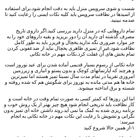
شست و شوی سرویس منزل باید به دقت انجام شود.برای استفاده
از اسیدها در نظافت سرویس باید کلیه نکات ایمنی را رعایت کنید تا
صدمه نبینید.
تمام داروهایی که در منزل دارید بررسی کنید.اگر داروی تاریخ
مصرف گذشته ای دارید آن را دور بریزید و بقیه داروهای خود را به
جز موارد ضروری نگه ندارید.یخچال و فریزر باید به طور کامل
نظافت شود.غیر از تمیزی ظاهری یخچال نباید از ضدعفونی کردن
تمام بخش های آن غفلت کرد.نکات مهم در خانه تکانی
خانه تکانی از رسوم بسیار قدیمی آماده شدن برای عید نوروز است
و هرچند که آپارتمانهای کوچک و بدون پستو و انباری و زیرزمین
امروزی تقریبا در تمام مدت سال نسبتا تمیز هستند اما تمیزترین
خانه ها هم مدتی مانده به نوروز برای شگونش هم که شده روفته و
شسته و برق انداخته میشوند.
اما این روزها که کمتر کسی به صورت تمام وقت در خانه است و
کار نظافت باید تدریجی انجام شود هیچ چیز بهتر از یک روش خوب و
برنامه ریزی شده به کمک ما نمی آید.روند داشتن خانه ای تمیز بدون
نگرانی و تشویش با رعایت این نکات مهم در خانه تکانی به انجام
میرسد:
۱-از همین حالا شروع کنید