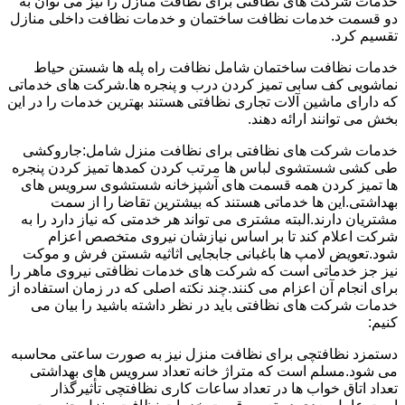
خدمات شرکت های نظافتی برای نظافت منازل را نیز می توان به
دو قسمت خدمات نظافت ساختمان و خدمات نظافت داخلی منازل
تقسیم کرد.
خدمات نظافت ساختمان شامل نظافت راه پله ها شستن حیاط
نماشویی کف سابی تمیز کردن درب و پنجره ها.شرکت های خدماتی
که دارای ماشین آلات تجاری نظافتی هستند بهترین خدمات را در این
بخش می توانند ارائه دهند.
خدمات شرکت های نظافتی برای نظافت منزل شامل:جاروکشی
طی کشی شستشوی لباس ها مرتب کردن کمدها تمیز کردن پنجره
ها تمیز کردن همه قسمت های آشپزخانه شستشوی سرویس های
بهداشتی.این ها خدماتی هستند که بیشترین تقاضا را از سمت
مشتریان دارند.البته مشتری می تواند هر خدمتی که نیاز دارد را به
شرکت اعلام کند تا بر اساس نیازشان نیروی متخصص اعزام
شود.تعویض لامپ ها باغبانی جابجایی اثاثیه شستن فرش و موکت
نیز جز خدماتی است که شرکت های خدمات نظافتی نیروی ماهر را
برای انجام آن اعزام می کنند.چند نکته اصلی که در زمان استفاده از
خدمات شرکت های نظافتی باید در نظر داشته باشید را بیان می
کنیم:
دستمزد نظافتچی برای نظافت منزل نیز به صورت ساعتی محاسبه
می شود.مسلم است که متراژ خانه تعداد سرویس های بهداشتی
تعداد اتاق خواب ها در تعداد ساعات کاری نظافتچی تأثیرگذار