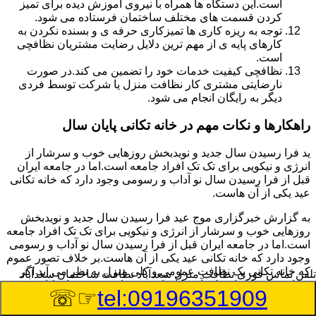
است.این دستگاه ها همراه با نیروی آموزش دیده برای تمیز
کردن قسمت های مختلف ساختمان فرستاده می شود.
توجه به ریزه کاری ها تمیزکاری حرفه ی و بسنده نکردن به
کارهای پایه ی از مهم ترین دلایل رضایت مشتریان نظافچی
است.
نظافچی کیفیت خدمات خود را تضمین می کند.در صورت
نارضایتی مشتری کار نظافت منزل یا شرکت توسط فردی
دیگر به رایگان انجام می شود.
راهکارها و نکات مهم در خانه تکانی پایان سال
ید فرا رسیدن سال جدید و نویدبخش روزهایی خوب و سرشار از
انرژی و نیکویی برای تک تک افراد جامعه است.اما در جامعه ایران
قبل از فرا رسیدن سال نو آداب و رسومی وجود دارد که خانه تکانی
عید یکی از آن هاست.
به گزارش خبرگزاری موج عید فرا رسیدن سال جدید و نویدبخش
روزهایی خوب و سرشار از انرژی و نیکویی برای تک تک افراد جامعه
است.اما در جامعه ایران قبل از فرا رسیدن سال نو آداب و رسومی
وجود دارد که خانه تکانی عید یکی از آن هاست.بر خلاف تصور عموم
که خانه تکانی یک نظافت عمومی و کلی منزل به نظر می آید اگر
تلفن تماس فوری
نظافت منزل سعدآباد نظافت ساختمان سعدآباد
بخواهیم به طور اصولی آن را انجام دهیم باید به برخی از نکات توجه
☞☏
tel:09196351909
بیشتر داشته باشیم.