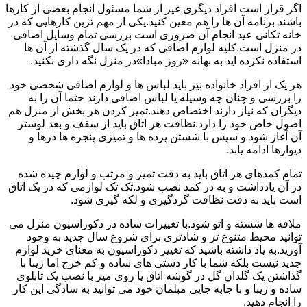
اگر قرار است افراد دیگری غیر از شما مسئول انجام بعضی از کارها
باشند برنامه آن ها را هم معین کنید.یکی از مهم ترین کارهایی که در
خانه تکانی عید انجام آن ضروری است بررسی تمام وسایل اضافی
در منزل است.کلیه لوازم اضافی که در یک سال گذشته از آن ها
استفاده نکرده اید به بهانه «روز مبادا»در منزل نگه داری نکنید.
هر یک از افراد خانواده نیز باید لباس ها و لوازم اضافی شخصی خود
را بررسی و چنان چه وسیله یا لباس اضافی دارند حتما آن را به
دیگران که نیاز دارند اختصاص دهند.تمیز کردن هر بخش از منزل هم
اصول خاص خود را دارد.نظافت هر اتاق باید از سقف و بعد لوستر
آن آغاز شود و سپس با شستن پرده ها و تمیزی پنجره ها درها و
دیوارها ادامه یابد.
تمام کمدهای هر اتاق باید به دقت تمیز و مرتب و لوازم چیده شده
در آن یادداشت و به در کمد نصب شود.تک تک لوازمی که در یک اتاق
است باید به دقت نظافت گردگیری و لکه گیری شود.
ملافه ها شسته و اتو شود.با تغییرات ساده در دکوراسیون منزل می
توانید محیط متنوع تر و شادتری برای شروع سال جدید به وجود
آورید.به یاد داشته باشید که تغییر دکوراسیون به معنای خرید لوازم
جدید نیست بلکه شما با کار دستی های ساده و کم خرج اما زیبا با
گذاشتن یک گلدان گل در گوشه اتاق یا روی میز با نصب یک تابلوی
ساده و زیبا و با جابه جایی مبلمان خود می توانید به سادگی این کار
را انجام دهید.