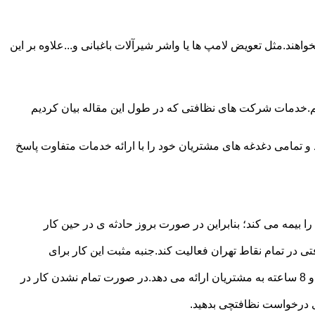
ند.مثل تعویض لامپ ها یا واشر شیرآلات باغبانی و...علاوه بر این
م.خدمات شرکت های نظافتی که در طول این مقاله بیان کردیم
و تمامی دغدغه های مشتریان خود را با ارائه خدمات متفاوت پاسخ
بیمه می کند؛ بنابراین در صورت بروز حادثه ی در حین کار
در تمام نقاط تهران فعالیت کند.جنبه مثبت این کار برای
نظافچی قیمت کاملاً شفاف برای دستمزد نظافتچی مشخص کرده است.این شرکت برای تعیین دستمزد پلن قیمتی 4 ساعته 6 ساعته و 8 ساعته به مشتریان ارائه می دهد.در صورت تمام نشدن کار در