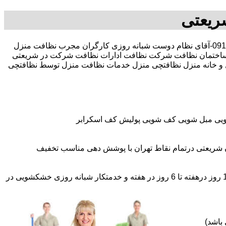
ریعتی
30 در صد تخفیف بیمه رایگان 09196351909-آقای نظام دوست شبانه روزی کارگران مجرب نظافت منزل
اختمان نظافت شرکت نظافت ادارات نظافت شرکت در شریعتی
زل و خانه منزل نظافتچی منزل خدمات نظافت منزل توسط نظافتچی
شویی مبل شویی کف شویی پولیش کف اسکرابر
 شریعتی درتمام نقاط تهران با پوشش دهی مناسب تخفیف
اعزام نظافتچی روزمزد و مهمان دار به تمام نقاط و در سراسر تهران (حرفه ای و آموزش دیده )اعزام خدمتکار ثابت روزانه (خانم)از 1 روز درهفته تا 6 روز در هفته و خدمتکار شبانه روزی خشکشویی در
باشد)