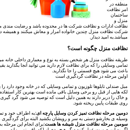
منطقه در
امر نظافت
ساختمان
منزل و
نظافت ادارات و نظافت شرکت ها در محدوده باشد و رضایت مندی مشتر
شرکت نظافت منزل چندین خانواده امرار و معاش میکنند و همیشه 
میباشد.به امید دیدار.
نظافت منزل چگونه است؟
طریقه نظافت منزل هر شخص بسته به نوع و معماری داخلی خانه می ت
تمامی وسایلی را که برای نظافت لازم دارید می توانید آنجا بگذارید ب
باعث می شود هیچ قسمتی را جا نگذارید.
اولین مرحله در نظافت گردگیری است
مبل صندلی تابلوها تلوزیون و تمامی وسایلی که در خانه وجود دارد ر
لکه هایی از قبل رو برخی وسایل باقی مانده است بهترین کار استفا
و خاک را دربر دارند به همین دلیل است که توصیه می شود گرد گیری ا
روی طبقات پایین ریخته شود.
دومین مرحله نظافت تمیز کردن وسایل پارچه ای
:به اطراف خود و تما
وسیله ی بخارشو دستی به سر و رویشان بکشید البته برای گردگیری می
سومین مرحله نظافت منزل شیشه ها هست
:برای انجام این مرحله
اگر به این صورت عمل کنید دیگر هیچ ردی از لکه باقی نمی ماند.