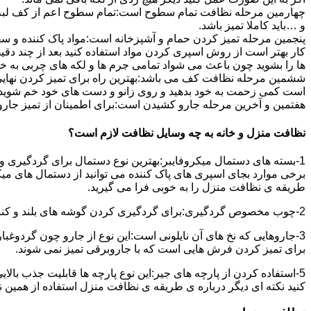
چهارمین مرحله نظافت تمام سطوح است:تمام سطوح اعم از کف لبه ی 
و …باید کاملا تمیز باشد.
پنجمین مرحله تمیز کردن حمام و آشپزخانه است:مواد پاک کننده و سفی
کار بهتر است از روش اسپری کردن مواد استفاده کنید بعد از چند دقیق
ها را بشوید چون باعث می شواد تمامی جرم ها و لکه های چربی به خ
ششمین مرحله نظافت کف می باشد:بهترین راه برای تمیز کردن نهای
است کمی زحمت به خود بدهید و روی زانو و دست های خود خم شوید سپ
هفتمین و آخرین مرحله جارو کشیدن است:برای اطمینان از تمیز جارو کش
نظافت منزل و خانه به چه وسایل نظافت لازم است؟
1-بسته های دستمال میکروفایبر:بهترین نوع دستمال برای گردگیری و
برخی موارد بجای اسپری های پاک کننده می توانید از دستمال های می
طریقه ی نظافت منزل را به خوبی فرا می گیرید.
2-چوب مخصوص گردگیری:برای گردگیری کردن گوشه های بلند و کناره هایی که دسترسی به آن سخت است استفاده می شود بهتر از در سر این چوب یک دستمال میکروفایبر وصل کنید.
3-جاروهایی که نخ های آن نایلونی است:این نوع از جارو چون گردوغبار
برای تمیز کردن فرش هایی است که با جاروبرقی تمیز نمی شوند.
5-استفاده کردن از پارچه های جیر:این نوع پارچه ها قابلیت جذب بال
کنید نکته ای دیگر درباره ی طریقه ی نظافت منزل استفاده از همین ن