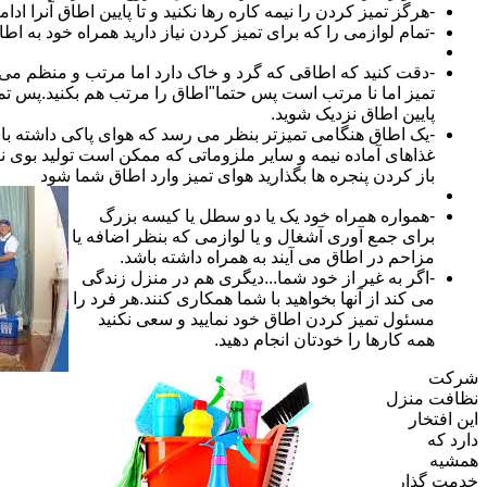
-هرگز تمیز کردن را نیمه کاره رها نکنید و تا پایین اطاق آنرا ادام
-تمام لوازمی را که برای تمیز کردن نیاز دارید همراه خود به اطا
-دقت کنید که اطاقی که گرد و خاک دارد اما مرتب و منظم می ب
تمیز اما نا مرتب است پس حتما"اطاق را مرتب هم بکنید.پس تم
پایین اطاق نزدیک شوید.
-یک اطاق هنگامی تمیزتر بنظر می رسد که هوای پاکی داشته با
غذاهای آماده نیمه و سایر ملزوماتی که ممکن است تولید بوی نام
باز کردن پنجره ها بگذارید هوای تمیز وارد اطاق شما شود
-همواره همراه خود یک یا دو سطل یا کیسه بزرگ
برای جمع آوری آشغال و یا لوازمی که بنظر اضافه یا
مزاحم در اطاق می آیند به همراه داشته باشد.
-اگر به غیر از خود شما...دیگری هم در منزل زندگی
می کند از آنها بخواهید با شما همکاری کنند.هر فرد را
مسئول تمیز کردن اطاق خود نمایید و سعی نکنید
همه کارها را خودتان انجام دهید.
شرکت
نظافت منزل
این افتخار
دارد که
همشیه
خدمت گذار