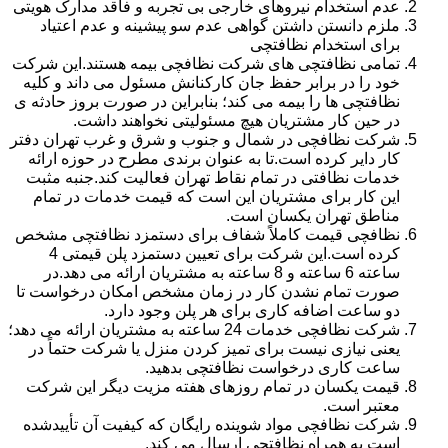
عدم استخدام نیروهای خارجی بی تجربه و فاقد مدارک هویتی
ملزم دانستن داشتن گواهی عدم سو پیشینه و عدم اعتیاد
برای استخدام نظافتچی
تمامی نظافتچی های شرکت نظافچی بیمه هستند.این شرکت
خود را در برابر حفظ جان کارکنانش مسئول می داند و کلیه
نظافتچی ها را بیمه می کند؛ بنابراین در صورت بروز حادثه ی
در حین کار مشتریان هیچ مسئولیتی نخواهند داشت.
شرکت نظافچی در شمال و جنوب و شرق و غرب تهران دفتر
کار دایر کرده است.تا به عنوان برندی مطرح در حوزه ارائه
خدمات نظافتی در تمام نقاط تهران فعالیت کند.جنبه مثبت
این کار برای مشتریان این است که قیمت خدمات در تمام
مناطق تهران یکسان است.
نظافچی قیمت کاملاً شفاف برای دستمزد نظافتچی مشخص
کرده است.این شرکت برای تعیین دستمزد پلن قیمتی 4
ساعته 6 ساعته و 8 ساعته به مشتریان ارائه می دهد.در
صورت تمام نشدن کار در زمان مشخص امکان درخواست تا
دو ساعت اضافه کاری برای هر پلن وجود دارد.
شرکت نظافچی خدمات 24 ساعته به مشتریان ارائه می دهد؛
یعنی نیازی نیست برای تمیز کردن منزل یا شرکت حتماً در
ساعت کاری درخواست نظافتچی بدهید.
قیمت یکسان در تمام روزهای هفته مزیت دیگر این شرکت
معتبر است.
شرکت نظافچی مواد شوینده رایگان که کیفیت آن تأییدشده
است به همراه نظافتچی ارسال می کند.