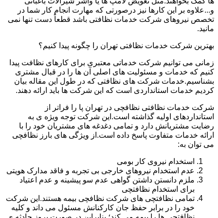
ها کمک بخواهند.مثل تعویض لامپ ها یا واشر شیرآلات باغبانی
و...علاوه بر این کارها نیز درصورتی که مهارت انجام کار شما در
تخصص نیروهای شرکت خدمات نظافتی باشد قطعاً دست تنها نمی
مانید.
بهترین شرکت خدمات نظافتی تهران را چگونه پیدا کنیم؟
زمانی می توانیم شرکت خدماتی معتبری برای کارهای نظافت پیدا
کنیم که خدمات و مسئولیت های اصلی آن ها را در قبال مشتری
بشناسیم.خدمات شرکت های نظافتی که در طول این مقاله بیان
کردیم خدمات استانداردی است که این شرکت ها باید ارائه دهند.
شرکت خدمات نظافتی نظافچی در تهران پا را فراتر از
استانداردهای اولیه گذاشته است.این شرکت توجه ویژه ی به
رضایت مشتریانش دارد و تمامی دغدغه های مشتریان خود را با
ارائه خدمات متفاوت پاسخ داده است.از ویژگی های بارز نظافچی
می توان به:
استخدام نیروی کار بومی
عدم استخدام نیروهای خارجی بی تجربه و فاقد مدارک هویتی
ملزم دانستن داشتن گواهی عدم سو پیشینه و عدم اعتیاد
برای استخدام نظافتچی
تمامی نظافتچی های شرکت نظافچی بیمه هستند.این شرکت
خود را در برابر حفظ جان کارکنانش مسئول می داند و کلیه
نظافتچی ها را بیمه می کند؛ بنابراین در صورت بروز حادثه ی