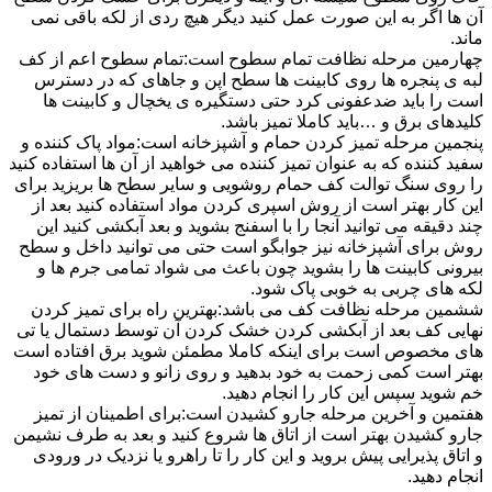
آن ها اگر به این صورت عمل کنید دیگر هیچ ردی از لکه باقی نمی
ماند.
چهارمین مرحله نظافت تمام سطوح است:تمام سطوح اعم از کف
لبه ی پنجره ها روی کابینت ها سطح اپن و جاهای که در دسترس
است را باید ضدعفونی کرد حتی دستگیره ی یخچال و کابینت ها
کلیدهای برق و …باید کاملا تمیز باشد.
پنجمین مرحله تمیز کردن حمام و آشپزخانه است:مواد پاک کننده و
سفید کننده که به عنوان تمیز کننده می خواهید از آن ها استفاده کنید
را روی سنگ توالت کف حمام روشویی و سایر سطح ها بریزید برای
این کار بهتر است از روش اسپری کردن مواد استفاده کنید بعد از
چند دقیقه می توانید آنجا را با اسفنج بشوید و بعد آبکشی کنید این
روش برای آشپزخانه نیز جوابگو است حتی می توانید داخل و سطح
بیرونی کابینت ها را بشوید چون باعث می شواد تمامی جرم ها و
لکه های چربی به خوبی پاک شود.
ششمین مرحله نظافت کف می باشد:بهترین راه برای تمیز کردن
نهایی کف بعد از آبکشی کردن خشک کردن آن توسط دستمال یا تی
های مخصوص است برای اینکه کاملا مطمئن شوید برق افتاده است
بهتر است کمی زحمت به خود بدهید و روی زانو و دست های خود
خم شوید سپس این کار را انجام دهید.
هفتمین و آخرین مرحله جارو کشیدن است:برای اطمینان از تمیز
جارو کشیدن بهتر است از اتاق ها شروع کنید و بعد به طرف نشیمن
و اتاق پذیرایی پیش بروید و این کار را تا راهرو یا نزدیک در ورودی
انجام دهید.