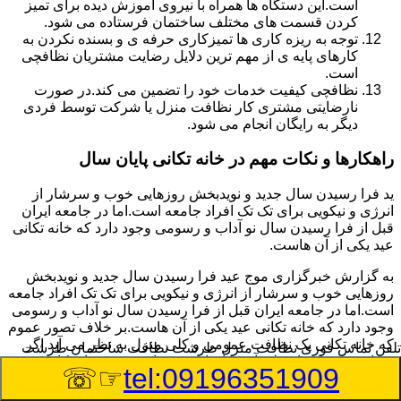
است.این دستگاه ها همراه با نیروی آموزش دیده برای تمیز
کردن قسمت های مختلف ساختمان فرستاده می شود.
توجه به ریزه کاری ها تمیزکاری حرفه ی و بسنده نکردن به
کارهای پایه ی از مهم ترین دلایل رضایت مشتریان نظافچی
است.
نظافچی کیفیت خدمات خود را تضمین می کند.در صورت
نارضایتی مشتری کار نظافت منزل یا شرکت توسط فردی
دیگر به رایگان انجام می شود.
راهکارها و نکات مهم در خانه تکانی پایان سال
ید فرا رسیدن سال جدید و نویدبخش روزهایی خوب و سرشار از
انرژی و نیکویی برای تک تک افراد جامعه است.اما در جامعه ایران
قبل از فرا رسیدن سال نو آداب و رسومی وجود دارد که خانه تکانی
عید یکی از آن هاست.
به گزارش خبرگزاری موج عید فرا رسیدن سال جدید و نویدبخش
روزهایی خوب و سرشار از انرژی و نیکویی برای تک تک افراد جامعه
است.اما در جامعه ایران قبل از فرا رسیدن سال نو آداب و رسومی
وجود دارد که خانه تکانی عید یکی از آن هاست.بر خلاف تصور عموم
که خانه تکانی یک نظافت عمومی و کلی منزل به نظر می آید اگر
تلفن تماس فوری
نظافت منزل طرشت نظافت ساختمان طرشت
بخواهیم به طور اصولی آن را انجام دهیم باید به برخی از نکات توجه
☞☏
tel:09196351909
بیشتر داشته باشیم.