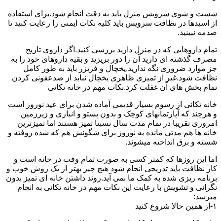
شست و شوی سرویس منزل باید به دقت انجام شود.برای استفاده
از اسیدها در نظافت سرویس باید کلیه نکات ایمنی را رعایت کنید تا
صدمه نبینید.
تمام داروهایی که در منزل دارید بررسی کنید.اگر داروی تاریخ
مصرف گذشته ای دارید آن را دور بریزید و بقیه داروهای خود را به
جز موارد ضروری نگه ندارید.یخچال و فریزر باید به طور کامل
نظافت شود.غیر از تمیزی ظاهری یخچال نباید از ضدعفونی کردن
تمام بخش های آن غفلت کرد.نکات مهم در خانه تکانی
خانه تکانی از رسوم بسیار قدیمی آماده شدن برای عید نوروز است
و هرچند که آپارتمانهای کوچک و بدون پستو و انباری و زیرزمین
امروزی تقریبا در تمام مدت سال نسبتا تمیز هستند اما تمیزترین
خانه ها هم مدتی مانده به نوروز برای شگونش هم که شده روفته و
شسته و برق انداخته میشوند.
اما این روزها که کمتر کسی به صورت تمام وقت در خانه است و
کار نظافت باید تدریجی انجام شود هیچ چیز بهتر از یک روش خوب و
برنامه ریزی شده به کمک ما نمی آید.روند داشتن خانه ای تمیز بدون
نگرانی و تشویش با رعایت این نکات مهم در خانه تکانی به انجام
میرسد:
۱-از همین حالا شروع کنید