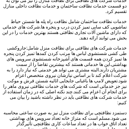
خدمات شرکت های نظافتی برای نظافت منازل را نیز می توان به
دو قسمت خدمات نظافت ساختمان و خدمات نظافت داخلی منازل
تقسیم کرد.
خدمات نظافت ساختمان شامل نظافت راه پله ها شستن حیاط
نماشویی کف سابی تمیز کردن درب و پنجره ها.شرکت های خدماتی
که دارای ماشین آلات تجاری نظافتی هستند بهترین خدمات را در این
بخش می توانند ارائه دهند.
خدمات شرکت های نظافتی برای نظافت منزل شامل:جاروکشی
طی کشی شستشوی لباس ها مرتب کردن کمدها تمیز کردن پنجره
ها تمیز کردن همه قسمت های آشپزخانه شستشوی سرویس های
بهداشتی.این ها خدماتی هستند که بیشترین تقاضا را از سمت
مشتریان دارند.البته مشتری می تواند هر خدمتی که نیاز دارد را به
شرکت اعلام کند تا بر اساس نیازشان نیروی متخصص اعزام
شود.تعویض لامپ ها باغبانی جابجایی اثاثیه شستن فرش و موکت
نیز جز خدماتی است که شرکت های خدمات نظافتی نیروی ماهر را
برای انجام آن اعزام می کنند.چند نکته اصلی که در زمان استفاده از
خدمات شرکت های نظافتی باید در نظر داشته باشید را بیان می
کنیم:
دستمزد نظافتچی برای نظافت منزل نیز به صورت ساعتی محاسبه
می شود.مسلم است که متراژ خانه تعداد سرویس های بهداشتی
تعداد اتاق خواب ها در تعداد ساعات کاری نظافتچی تأثیرگذار