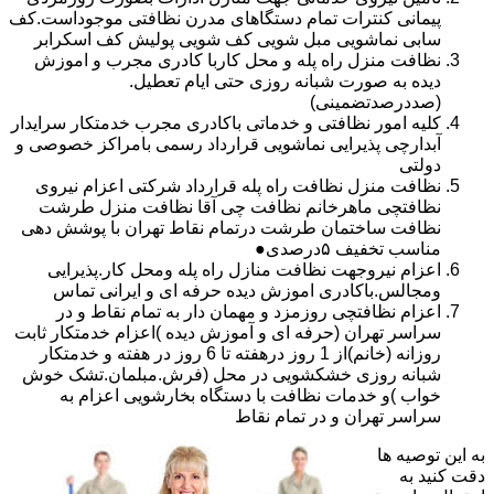
پیمانی کنترات تمام دستگاهای مدرن نظافتی موجوداست.کف
سابی نماشویی مبل شویی کف شویی پولیش کف اسکرابر
نظافت منزل راه پله و محل کاربا کادری مجرب و اموزش
دیده به صورت شبانه روزی حتی ایام تعطیل.
(صددرصدتضمینی)
کلیه امور نظافتی و خدماتی باکادری مجرب خدمتکار سرایدار
آبدارچی پذیرایی نماشویی قرارداد رسمی بامراکز خصوصی و
دولتی
نظافت منزل نظافت راه پله قرارداد شرکتی اعزام نیروی
نظافتچی ماهرخانم نظافت چی آقا نظافت منزل طرشت
نظافت ساختمان طرشت درتمام نقاط تهران با پوشش دهی
مناسب تخفیف ۵درصدی●
اعزام نیروجهت نظافت منازل راه پله ومحل کار.پذیرایی
ومجالس.باکادری اموزش دیده حرفه ای و ایرانی تماس
اعزام نظافتچی روزمزد و مهمان دار به تمام نقاط و در
سراسر تهران (حرفه ای و آموزش دیده )اعزام خدمتکار ثابت
روزانه (خانم)از 1 روز درهفته تا 6 روز در هفته و خدمتکار
شبانه روزی خشکشویی در محل (فرش.مبلمان.تشک خوش
خواب )و خدمات نظافت با دستگاه بخارشویی اعزام به
سراسر تهران و در تمام نقاط
به این توصیه ها
دقت کنید به