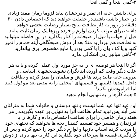
۳-کمی اینجا و کمی آنجا
برای داشتن خانه ای تمیز و درخشان نباید لزوما زمان ممتد زیادی
در اختیار داشته باشید.در حقیقت خواهید دید که اختصاص دادن ۳۰
دقیقه در روز به کار نظافت نتایج بسیار رضایت بخشی خواهد
داشت.برای مرتب کردن لوازم و خرده ریزها یک زمان ثابت مانند
قبل از خواب یا قبل از صبحانه را کنار بگذارید در این فاصله میتوانید
به نظافت هم بپردازید مثلا بعد از دوش صبحگاهی آینه حمام را تمیز
کنید و یا کف وان را با کمی پودر یا مایع مخصوص برق بیاندازید.
۴-گاهی میانبر زدن اشکالی ندارد
اگر تا اینجا هر توصیه ای را به جز مورد اول عملی کرده و یا به هر
علت دیگر وقت کم آورده اید نگران نشوید.بخشهای اساسی و
بیرونی خانه مانند پرده ها فرش و مبلمان را تمیز کرده و نظافت
داخل کمدها کابینتها و قسمتهای “مخفی”را به مدتی بعد موکول کنید
اما فراموشش نکنید!
۵-همه کارها را به تنهایی انجام ندهید
این عید تنها عید شما نیست و تنها دوستان و خانواده شما به منزلتان
نمی آیند پس نباید تمام نظافت آنرا به تنهایی بر عهده بگیرید.در هر
هفته زمان خاصی را برای نظافت اختصاص داده و کارها را با
فرزندان و همسر خود تقسیم کنید.از بچه ها بخواهید که تختهای خود
را مرتب کرده اسباب بازیها و لوازم دیگر خود را جمع کرده و پس از
گردگیری قفسه ها سرجای خود بگذارند.این کار نه تنها باری از دوش