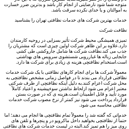
متوجه شما شود نارضایتی از انجام کار باشد و بدترین ضرر خسارت
به اموالتان و یا خدای نکرده سرقت باشد.
خدمات بهترین شرکت های خدمات نظافتی تهران را بشناسید
نظافت شرکت
تمیزی همیشگی محیط شرکت تأثیر بسزایی در روحیه کارمندان
دارد.علاوه بر این ظاهر شرکت اولین چیزی است که مشتریان را
جذب می کند.نظافت شرکت ها شامل جاروکشی طی کشی
جابجایی زباله ها غبارروبی شستشوی سرویس های بهداشتی
است.استخدام نظافتچی هزینه ی زیادی برای شرکت ها دارد.
معمولاً شرکت ها برای انجام کارهای نظافتی با یک شرکت خدمات
نظافتی قرارداد می بندند تا در فواصل زمانی مشخص نظافتچی به
محل شرکت اعزام کنند.به دلیل اینکه نظافتچی از طرف شرکتی
معتبر اعزام می شود ازلحاظ نداشتن سوءپیشینه و اعتیاد کاملاً
مورد تأیید و قابل اطمینان است.هزینه ی که در صورت بستن
قرارداد پرداخت می شود نیز کمتر از نرخ مصوب شرکت خدمات
نظافتی محاسبه می شود.
خدماتی که گفته شد را معمولاً تمام نظافتچی ها انجام می دهند؛ اما
حتماً از نظافتچی بخواهید داخل ماکرویو در و پنچرها و تلفن های
روی میز را هم تمیز کند.البته در لیست خدمات شرکت های نظافتی