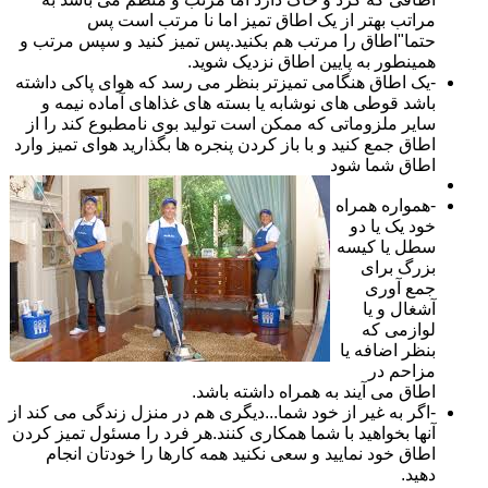
مراتب بهتر از یک اطاق تمیز اما نا مرتب است پس
حتما"اطاق را مرتب هم بکنید.پس تمیز کنید و سپس مرتب و
همینطور به پایین اطاق نزدیک شوید.
-یک اطاق هنگامی تمیزتر بنظر می رسد که هوای پاکی داشته
باشد قوطی های نوشابه یا بسته های غذاهای آماده نیمه و
سایر ملزوماتی که ممکن است تولید بوی نامطبوع کند را از
اطاق جمع کنید و با باز کردن پنجره ها بگذارید هوای تمیز وارد
اطاق شما شود
-همواره همراه
خود یک یا دو
سطل یا کیسه
بزرگ برای
جمع آوری
آشغال و یا
لوازمی که
بنظر اضافه یا
مزاحم در
اطاق می آیند به همراه داشته باشد.
-اگر به غیر از خود شما...دیگری هم در منزل زندگی می کند از
آنها بخواهید با شما همکاری کنند.هر فرد را مسئول تمیز کردن
اطاق خود نمایید و سعی نکنید همه کارها را خودتان انجام
دهید.