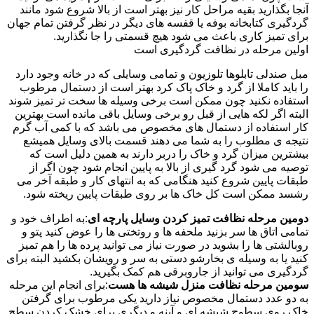
آنجا بگذارید بقیه مراحل کار نیز بهتر است از بالا شروع شود مانند
گردگیری کتابخانه بوفه یا قفسه های دیگر در نظر گرفتن تمام جهان
برای تمیز کاری باعث می شود هیچ قسمتی را جا نگذارید.
اولین مرحله در نظافت گردگیری است
مبل صندلی تابلوها تلوزیون و تمامی وسایلی که در خانه وجود دارد
را باید کاملا از گرد و خاک پاک کرد بهتر است از دستمال مرطوب
استفاده نکنید چون ممکن است برخی وسیله ها سخت تر تمیز شوند
البته اگر لکه هایی از قبل رو برخی وسایل باقی مانده است بهترین
کار استفاده از دستمال های مخصوص می باشد که با کمی آب گرم
نتیجه ی مطلوب را به شما می دهند قسمت بالای وسایل همیشع
بیشترین میزان گرد و خاک را دربر دارند به همین دلیل است که
توصیه می شود گرد گیری از بالا به پایین انجام شود چون اگر از
طبقات پایین شروع کنید هنگامی که به انتهای کار و طبقه آخر می
رشسد ممکن است کل خاک ها بر روی طبقات پایین ریخته شود.
دومین مرحله نظافت تمیز کردن وسایل پارچه ای
:به اطراف خود و
تمامی اتاق ها سر بزنید ملحفه ها و روتختی ها را عوض کنید پتو و
روبالشتی ها را بشوید در صورت نیاز می توانید پرده ها را هم تمیز
کنید یا به وسیله ی بخارشو دستی به سر و رویشان بکشید البته برای
گردگیری می توانید از جاروبرقی هم کمک بگیرید.
سومین مرحله نظافت منزل شیشه ها هست
:برای انجام این مرحله
به دو عدد دستمال مخصوص نیاز دارید یکی مرطوب برای گرفتن
خاک روی سطوح شیشه ای و آینه و دیگری برای خشک کردن سطح