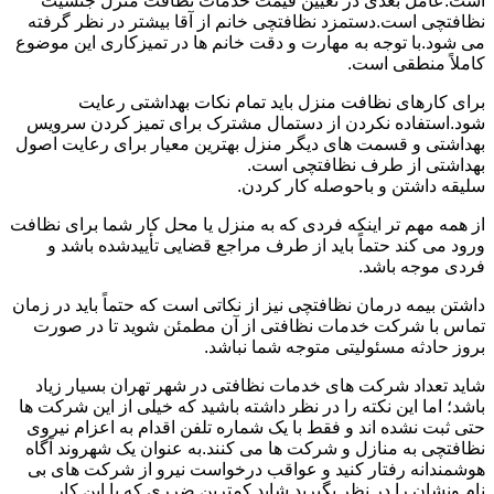
است.عامل بعدی در تعیین قیمت خدمات نظافت منزل جنسیت
نظافتچی است.دستمزد نظافتچی خانم از آقا بیشتر در نظر گرفته
می شود.با توجه به مهارت و دقت خانم ها در تمیزکاری این موضوع
کاملاً منطقی است.
برای کارهای نظافت منزل باید تمام نکات بهداشتی رعایت
شود.استفاده نکردن از دستمال مشترک برای تمیز کردن سرویس
بهداشتی و قسمت های دیگر منزل بهترین معیار برای رعایت اصول
بهداشتی از طرف نظافتچی است.
سلیقه داشتن و باحوصله کار کردن.
از همه مهم تر اینکه فردی که به منزل یا محل کار شما برای نظافت
ورود می کند حتماً باید از طرف مراجع قضایی تأییدشده باشد و
فردی موجه باشد.
داشتن بیمه درمان نظافتچی نیز از نکاتی است که حتماً باید در زمان
تماس با شرکت خدمات نظافتی از آن مطمئن شوید تا در صورت
بروز حادثه مسئولیتی متوجه شما نباشد.
شاید تعداد شرکت های خدمات نظافتی در شهر تهران بسیار زیاد
باشد؛ اما این نکته را در نظر داشته باشید که خیلی از این شرکت ها
حتی ثبت نشده اند و فقط با یک شماره تلفن اقدام به اعزام نیروی
نظافتچی به منازل و شرکت ها می کنند.به عنوان یک شهروند آگاه
هوشمندانه رفتار کنید و عواقب درخواست نیرو از شرکت های بی
نام ونشان را در نظر بگیرید.شاید کمترین ضرری که با این کار