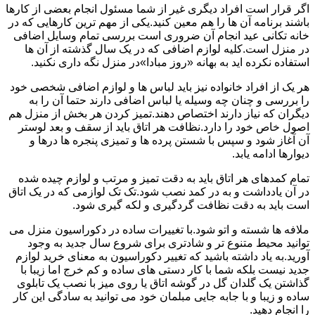
اگر قرار است افراد دیگری غیر از شما مسئول انجام بعضی از کارها
باشند برنامه آن ها را هم معین کنید.یکی از مهم ترین کارهایی که در
خانه تکانی عید انجام آن ضروری است بررسی تمام وسایل اضافی
در منزل است.کلیه لوازم اضافی که در یک سال گذشته از آن ها
استفاده نکرده اید به بهانه «روز مبادا»در منزل نگه داری نکنید.
هر یک از افراد خانواده نیز باید لباس ها و لوازم اضافی شخصی خود
را بررسی و چنان چه وسیله یا لباس اضافی دارند حتما آن را به
دیگران که نیاز دارند اختصاص دهند.تمیز کردن هر بخش از منزل هم
اصول خاص خود را دارد.نظافت هر اتاق باید از سقف و بعد لوستر
آن آغاز شود و سپس با شستن پرده ها و تمیزی پنجره ها درها و
دیوارها ادامه یابد.
تمام کمدهای هر اتاق باید به دقت تمیز و مرتب و لوازم چیده شده
در آن یادداشت و به در کمد نصب شود.تک تک لوازمی که در یک اتاق
است باید به دقت نظافت گردگیری و لکه گیری شود.
ملافه ها شسته و اتو شود.با تغییرات ساده در دکوراسیون منزل می
توانید محیط متنوع تر و شادتری برای شروع سال جدید به وجود
آورید.به یاد داشته باشید که تغییر دکوراسیون به معنای خرید لوازم
جدید نیست بلکه شما با کار دستی های ساده و کم خرج اما زیبا با
گذاشتن یک گلدان گل در گوشه اتاق یا روی میز با نصب یک تابلوی
ساده و زیبا و با جابه جایی مبلمان خود می توانید به سادگی این کار
را انجام دهید.