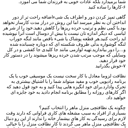
شما برمیدارد بلکه عادات خوبی به فرزندان شما می آموزد.
۶-کارها را ساده کنید
گاهی تمیز کردن دور و اطراف یک شیءاضافه راحت تر از دور
انداختن آن به نظر میرسد اما این روش در دراز مدت کارساز نخواهد
بود.با کمی نظم و ترتیب خرده ریزها را کاهش دهید.خود را از شر هر
لباسی که دیگر اندازه تان نیست یا بیش از دوسال است آنرا نپوشیده
اید راحت کنید.هر قطعه پوشاک یا شیء ناقص مانند لنگه جوراب
لنگه گوشواره بدلی ظروف شکسته ای که دوباره چسبانده شده
و…را دور بیاندازید.تهیه لوازمی مانند جا کلیدی جا کفشی و در کل
وسایلی که موجب مرتب شدن خرده ریزها میشوند را در دستور کار
خود قرار دهید.
۷-خوش بگذرانید
نظافت لزوما معادل با کار سخت نیست یک موسیقی خوب یا یک
برنامه رادیویی خوب و مفید میتواند شما را با اشتیاق بیشتری به
تحرک وادارد.برای خود انگیزه هایی پیدا کنید و به خود قول دهید که
اگر کارهای روزانه را مطابق برنامه انجام دادید به خود جایزه ای
خواهید داد.
چگونه یک نظافتچی منزل ماهر را انتخاب کنیم؟
بسیاری از افراد به سبب مشغله های کاری فراوانی که دارند وقت
لازم برای رسیدگی به کار های بیشمار خانه را ندارند از این رو دنبال
یک نظافتچی منزل ماهر می گردند تا کار نظافت منزل را با خیالی