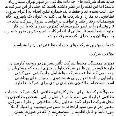
شاید تعداد شرکت های خدمات نظافتی در شهر تهران بسیار زیاد
باشد؛ اما این نکته را در نظر داشته باشید که خیلی از این شرکت ها
حتی ثبت نشده اند و فقط با یک شماره تلفن اقدام به اعزام نیروی
نظافتچی به منازل و شرکت ها می کنند.به عنوان یک شهروند آگاه
هوشمندانه رفتار کنید و عواقب درخواست نیرو از شرکت های بی
نام ونشان را در نظر بگیرید.شاید کمترین ضرری که با این کار
متوجه شما شود نارضایتی از انجام کار باشد و بدترین ضرر خسارت
به اموالتان و یا خدای نکرده سرقت باشد.
خدمات بهترین شرکت های خدمات نظافتی تهران را بشناسید
نظافت شرکت
تمیزی همیشگی محیط شرکت تأثیر بسزایی در روحیه کارمندان
دارد.علاوه بر این ظاهر شرکت اولین چیزی است که مشتریان را
جذب می کند.نظافت شرکت ها شامل جاروکشی طی کشی
جابجایی زباله ها غبارروبی شستشوی سرویس های بهداشتی
است.استخدام نظافتچی هزینه ی زیادی برای شرکت ها دارد.
معمولاً شرکت ها برای انجام کارهای نظافتی با یک شرکت خدمات
نظافتی قرارداد می بندند تا در فواصل زمانی مشخص نظافتچی به
محل شرکت اعزام کنند.به دلیل اینکه نظافتچی از طرف شرکتی
معتبر اعزام می شود ازلحاظ نداشتن سوءپیشینه و اعتیاد کاملاً
مورد تأیید و قابل اطمینان است.هزینه ی که در صورت بستن