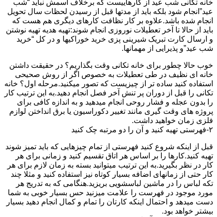
خانه تکانی شب عید از کارهاییست که برخلاف اسمش نباید “شب
عید”انجام شود بلکه باید از مدتها قبل از رسیدن لحظات سال تحویل
انجام شده باشد.علاوه بر کار نظافت کارهای دیگری هم هست که
باید از حالا تا آخر تعطیلات نوروزی انجام شوند:تهیه هدیه تهیه نوشتن
و ارسال کارت تبریک شیرینی پزی خرید خوراکیها و در کل “خرید
شب عید”و پذیرایی از مهمانها.
خوب حالا چطور برای خانه تکانی وقت بگذاریم؟ در حقیقت داشتن
خانه ای نظیف در طی تعطیلات به خصوص اگر از روش صحیحی
استفاده کنید ساده تر از چیزیست که تصور میکنید.مرحله اول؟ خانه
تکانی را قبل از دوران پر تنش آخر فصل انجام دهید.به این ترتیب کار
را بدون عجله و فشار روحی انجام میدهید و به اندازه کافی برای
پروژه های وقت گیری مانند تغییر دکوراسیون یا برق انداختن لوازم
فلزی زمان خواهید داشت.
۲-فهرستی تهیه کنید و آن را دو مرتبه چک کنید
قبل از اینکه شروع کنید فهرستی از تمام چیزهایی که باید تمیز شوند
تهیه کنید.کارها را بر اساس هر اتاق تقسیم کنید و زمانی برای هر
کار در نظر بگیرید.به این ترتیب میتوانید بسته به زمان لازم برای هر
کار حتی از زمانهای اضافه بسیار کوتاه نیز استفاده کنید و مثلا چند
تکه لباس را در ماشین لباسشویی بریزید.هنگامی که به تدریج هر
مورد موجود در فهرست را علامت میزنید حس بسیار خوبی به شما
دست میدهد و احتمال اینکه کارتان را تمام و کمال انجام دهید بسیار
بیشتر خواهد بود.