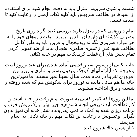
شست و شوی سرویس منزل باید به دقت انجام شود.برای استفاده
از اسیدها در نظافت سرویس باید کلیه نکات ایمنی را رعایت کنید تا
صدمه نبینید.
تمام داروهایی که در منزل دارید بررسی کنید.اگر داروی تاریخ
مصرف گذشته ای دارید آن را دور بریزید و بقیه داروهای خود را به
جز موارد ضروری نگه ندارید.یخچال و فریزر باید به طور کامل
نظافت شود.غیر از تمیزی ظاهری یخچال نباید از ضدعفونی کردن
تمام بخش های آن غفلت کرد.نکات مهم در خانه تکانی
خانه تکانی از رسوم بسیار قدیمی آماده شدن برای عید نوروز است
و هرچند که آپارتمانهای کوچک و بدون پستو و انباری و زیرزمین
امروزی تقریبا در تمام مدت سال نسبتا تمیز هستند اما تمیزترین
خانه ها هم مدتی مانده به نوروز برای شگونش هم که شده روفته و
شسته و برق انداخته میشوند.
اما این روزها که کمتر کسی به صورت تمام وقت در خانه است و
کار نظافت باید تدریجی انجام شود هیچ چیز بهتر از یک روش خوب و
برنامه ریزی شده به کمک ما نمی آید.روند داشتن خانه ای تمیز بدون
نگرانی و تشویش با رعایت این نکات مهم در خانه تکانی به انجام
میرسد:
۱-از همین حالا شروع کنید