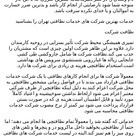
متوجه شما شود نارضایتی از انجام کار باشد و بدترین ضرر خسارت
به اموالتان و یا خدای نکرده سرقت باشد.
خدمات بهترین شرکت های خدمات نظافتی تهران را بشناسید
نظافت شرکت
تمیزی همیشگی محیط شرکت تأثیر بسزایی در روحیه کارمندان
دارد.علاوه بر این ظاهر شرکت اولین چیزی است که مشتریان را
جذب می کند.نظافت شرکت ها شامل جاروکشی طی کشی
جابجایی زباله ها غبارروبی شستشوی سرویس های بهداشتی
است.استخدام نظافتچی هزینه ی زیادی برای شرکت ها دارد.
معمولاً شرکت ها برای انجام کارهای نظافتی با یک شرکت خدمات
نظافتی قرارداد می بندند تا در فواصل زمانی مشخص نظافتچی به
محل شرکت اعزام کنند.به دلیل اینکه نظافتچی از طرف شرکتی
معتبر اعزام می شود ازلحاظ نداشتن سوءپیشینه و اعتیاد کاملاً
مورد تأیید و قابل اطمینان است.هزینه ی که در صورت بستن
قرارداد پرداخت می شود نیز کمتر از نرخ مصوب شرکت خدمات
نظافتی محاسبه می شود.
خدماتی که گفته شد را معمولاً تمام نظافتچی ها انجام می دهند؛ اما
حتماً از نظافتچی بخواهید داخل ماکرویو در و پنچرها و تلفن های
روی میز را هم تمیز کند.البته در لیست خدمات شرکت های نظافتی