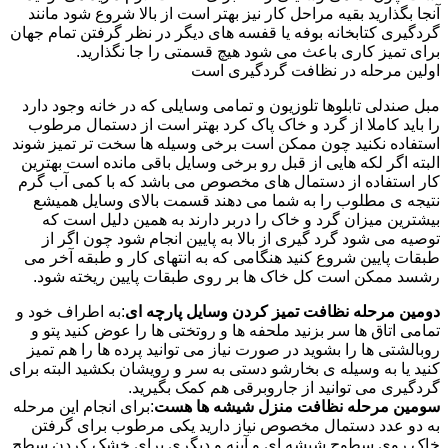
آنجا بگذارید بقیه مراحل کار نیز بهتر است از بالا شروع شود مانند
گردگیری کتابخانه بوفه یا قفسه های دیگر در نظر گرفتن تمام جهان
برای تمیز کاری باعث می شود هیچ قسمتی را جا نگذارید.
اولین مرحله در نظافت گردگیری است
مبل صندلی تابلوها تلوزیون و تمامی وسایلی که در خانه وجود دارد
را باید کاملا از گرد و خاک پاک کرد بهتر است از دستمال مرطوب
استفاده نکنید چون ممکن است برخی وسیله ها سخت تر تمیز شوند
البته اگر لکه هایی از قبل رو برخی وسایل باقی مانده است بهترین
کار استفاده از دستمال های مخصوص می باشد که با کمی آب گرم
نتیجه ی مطلوب را به شما می دهند قسمت بالای وسایل همیشع
بیشترین میزان گرد و خاک را دربر دارند به همین دلیل است که
توصیه می شود گرد گیری از بالا به پایین انجام شود چون اگر از
طبقات پایین شروع کنید هنگامی که به انتهای کار و طبقه آخر می
رشسد ممکن است کل خاک ها بر روی طبقات پایین ریخته شود.
دومین مرحله نظافت تمیز کردن وسایل پارچه ای
:به اطراف خود و
تمامی اتاق ها سر بزنید ملحفه ها و روتختی ها را عوض کنید پتو و
روبالشتی ها را بشوید در صورت نیاز می توانید پرده ها را هم تمیز
کنید یا به وسیله ی بخارشو دستی به سر و رویشان بکشید البته برای
گردگیری می توانید از جاروبرقی هم کمک بگیرید.
سومین مرحله نظافت منزل شیشه ها هست
:برای انجام این مرحله
به دو عدد دستمال مخصوص نیاز دارید یکی مرطوب برای گرفتن
خاک روی سطوح شیشه ای و آینه و دیگری برای خشک کردن سطح