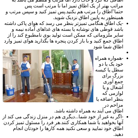
مراتب بهتر از یک اطاق تمیز اما نا مرتب است پس
حتما"اطاق را مرتب هم بکنید.پس تمیز کنید و سپس مرتب و
همینطور به پایین اطاق نزدیک شوید.
-یک اطاق هنگامی تمیزتر بنظر می رسد که هوای پاکی داشته
باشد قوطی های نوشابه یا بسته های غذاهای آماده نیمه و
سایر ملزوماتی که ممکن است تولید بوی نامطبوع کند را از
اطاق جمع کنید و با باز کردن پنجره ها بگذارید هوای تمیز وارد
اطاق شما شود
-همواره همراه
خود یک یا دو
سطل یا کیسه
بزرگ برای
جمع آوری
آشغال و یا
لوازمی که
بنظر اضافه یا
مزاحم در
اطاق می آیند به همراه داشته باشد.
-اگر به غیر از خود شما...دیگری هم در منزل زندگی می کند از
آنها بخواهید با شما همکاری کنند.هر فرد را مسئول تمیز کردن
اطاق خود نمایید و سعی نکنید همه کارها را خودتان انجام
دهید.