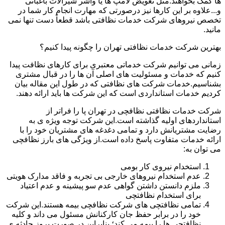
ها کمک بخواهند.مثل تعویض لامپ ها یا واشر شیرآلات باغبانی
و...علاوه بر این کارها نیز درصورتی که مهارت انجام کار شما در
تخصص نیروهای شرکت خدمات نظافتی باشد قطعاً دست تنها نمی
مانید.
بهترین شرکت خدمات نظافتی تهران را چگونه پیدا کنیم؟
زمانی می توانیم شرکت خدماتی معتبری برای کارهای نظافت پیدا
کنیم که خدمات و مسئولیت های اصلی آن ها را در قبال مشتری
بشناسیم.خدمات شرکت های نظافتی که در طول این مقاله بیان
کردیم خدمات استانداردی است که این شرکت ها باید ارائه دهند.
شرکت خدمات نظافتی نظافچی در تهران پا را فراتر از
استانداردهای اولیه گذاشته است.این شرکت توجه ویژه ی به
رضایت مشتریانش دارد و تمامی دغدغه های مشتریان خود را با
ارائه خدمات متفاوت پاسخ داده است.از ویژگی های بارز نظافچی
می توان به:
استخدام نیروی کار بومی
عدم استخدام نیروهای خارجی بی تجربه و فاقد مدارک هویتی
ملزم دانستن داشتن گواهی عدم سو پیشینه و عدم اعتیاد
برای استخدام نظافتچی
تمامی نظافتچی های شرکت نظافچی بیمه هستند.این شرکت
خود را در برابر حفظ جان کارکنانش مسئول می داند و کلیه
نظافتچی ها را بیمه می کند؛ بنابراین در صورت بروز حادثه ی