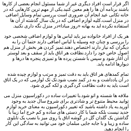
اگر قرار است افراد دیگری غیر از شما مسئول انجام بعضی از کارها
باشند برنامه آن ها را هم معین کنید.یکی از مهم ترین کارهایی که در
خانه تکانی عید انجام آن ضروری است بررسی تمام وسایل اضافی
در منزل است.کلیه لوازم اضافی که در یک سال گذشته از آن ها
استفاده نکرده اید به بهانه «روز مبادا»در منزل نگه داری نکنید.
هر یک از افراد خانواده نیز باید لباس ها و لوازم اضافی شخصی خود
را بررسی و چنان چه وسیله یا لباس اضافی دارند حتما آن را به
دیگران که نیاز دارند اختصاص دهند.تمیز کردن هر بخش از منزل هم
اصول خاص خود را دارد.نظافت هر اتاق باید از سقف و بعد لوستر
آن آغاز شود و سپس با شستن پرده ها و تمیزی پنجره ها درها و
دیوارها ادامه یابد.
تمام کمدهای هر اتاق باید به دقت تمیز و مرتب و لوازم چیده شده
در آن یادداشت و به در کمد نصب شود.تک تک لوازمی که در یک اتاق
است باید به دقت نظافت گردگیری و لکه گیری شود.
ملافه ها شسته و اتو شود.با تغییرات ساده در دکوراسیون منزل می
توانید محیط متنوع تر و شادتری برای شروع سال جدید به وجود
آورید.به یاد داشته باشید که تغییر دکوراسیون به معنای خرید لوازم
جدید نیست بلکه شما با کار دستی های ساده و کم خرج اما زیبا با
گذاشتن یک گلدان گل در گوشه اتاق یا روی میز با نصب یک تابلوی
ساده و زیبا و با جابه جایی مبلمان خود می توانید به سادگی این کار
را انجام دهید.