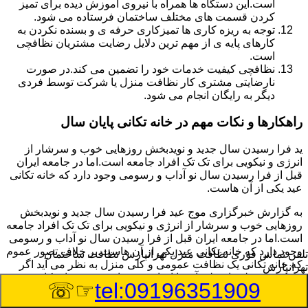
است.این دستگاه ها همراه با نیروی آموزش دیده برای تمیز
کردن قسمت های مختلف ساختمان فرستاده می شود.
توجه به ریزه کاری ها تمیزکاری حرفه ی و بسنده نکردن به
کارهای پایه ی از مهم ترین دلایل رضایت مشتریان نظافچی
است.
نظافچی کیفیت خدمات خود را تضمین می کند.در صورت
نارضایتی مشتری کار نظافت منزل یا شرکت توسط فردی
دیگر به رایگان انجام می شود.
راهکارها و نکات مهم در خانه تکانی پایان سال
ید فرا رسیدن سال جدید و نویدبخش روزهایی خوب و سرشار از
انرژی و نیکویی برای تک تک افراد جامعه است.اما در جامعه ایران
قبل از فرا رسیدن سال نو آداب و رسومی وجود دارد که خانه تکانی
عید یکی از آن هاست.
به گزارش خبرگزاری موج عید فرا رسیدن سال جدید و نویدبخش
روزهایی خوب و سرشار از انرژی و نیکویی برای تک تک افراد جامعه
است.اما در جامعه ایران قبل از فرا رسیدن سال نو آداب و رسومی
وجود دارد که خانه تکانی عید یکی از آن هاست.بر خلاف تصور عموم
تلفن تماس فوری
نظافت منزل تهرانپارس نظافت ساختمان
که خانه تکانی یک نظافت عمومی و کلی منزل به نظر می آید اگر
تهرانپارس
بخواهیم به طور اصولی آن را انجام دهیم باید به برخی از نکات توجه
☞☏
tel:09196351909
بیشتر داشته باشیم.