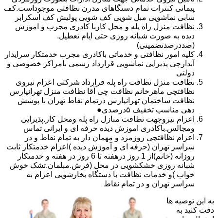
پیمانی کنترات تمام دستگاهای مدرن نظافتی موجوداست.کف
سابی نماشویی مبل شویی کف شویی پولیش کف اسکرابر
نظافت منزل راه پله و محل کاربا کادری مجرب و اموزش
دیده به صورت شبانه روزی حتی ایام تعطیل.
(صددرصدتضمینی)
کلیه امور نظافتی و خدماتی باکادری مجرب خدمتکار سرایدار
آبدارچی پذیرایی نماشویی قرارداد رسمی بامراکز خصوصی و
دولتی
نظافت منزل نظافت راه پله قرارداد شرکتی اعزام نیروی
نظافتچی ماهرخانم نظافت چی آقا نظافت منزل تهرانپارس
نظافت ساختمان تهرانپارس درتمام نقاط تهران با پوشش
دهی مناسب تخفیف ۵درصدی●
اعزام نیروجهت نظافت منازل راه پله ومحل کار.پذیرایی
ومجالس.باکادری اموزش دیده حرفه ای و ایرانی تماس
اعزام نظافتچی روزمزد و مهمان دار به تمام نقاط و در
سراسر تهران (حرفه ای و آموزش دیده )اعزام خدمتکار ثابت
روزانه (خانم)از 1 روز درهفته تا 6 روز در هفته و خدمتکار
شبانه روزی خشکشویی در محل (فرش.مبلمان.تشک خوش
خواب )و خدمات نظافت با دستگاه بخارشویی اعزام به
سراسر تهران و در تمام نقاط
به این توصیه ها
دقت کنید به