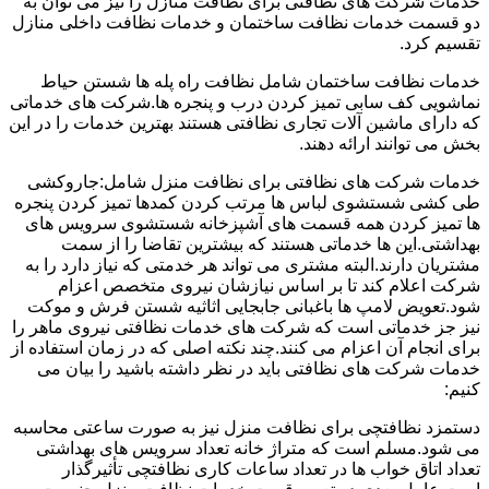
خدمات شرکت های نظافتی برای نظافت منازل را نیز می توان به
دو قسمت خدمات نظافت ساختمان و خدمات نظافت داخلی منازل
تقسیم کرد.
خدمات نظافت ساختمان شامل نظافت راه پله ها شستن حیاط
نماشویی کف سابی تمیز کردن درب و پنجره ها.شرکت های خدماتی
که دارای ماشین آلات تجاری نظافتی هستند بهترین خدمات را در این
بخش می توانند ارائه دهند.
خدمات شرکت های نظافتی برای نظافت منزل شامل:جاروکشی
طی کشی شستشوی لباس ها مرتب کردن کمدها تمیز کردن پنجره
ها تمیز کردن همه قسمت های آشپزخانه شستشوی سرویس های
بهداشتی.این ها خدماتی هستند که بیشترین تقاضا را از سمت
مشتریان دارند.البته مشتری می تواند هر خدمتی که نیاز دارد را به
شرکت اعلام کند تا بر اساس نیازشان نیروی متخصص اعزام
شود.تعویض لامپ ها باغبانی جابجایی اثاثیه شستن فرش و موکت
نیز جز خدماتی است که شرکت های خدمات نظافتی نیروی ماهر را
برای انجام آن اعزام می کنند.چند نکته اصلی که در زمان استفاده از
خدمات شرکت های نظافتی باید در نظر داشته باشید را بیان می
کنیم:
دستمزد نظافتچی برای نظافت منزل نیز به صورت ساعتی محاسبه
می شود.مسلم است که متراژ خانه تعداد سرویس های بهداشتی
تعداد اتاق خواب ها در تعداد ساعات کاری نظافتچی تأثیرگذار