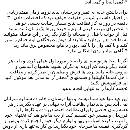
۳-کمی اینجا و کمی آنجا
برای داشتن خانه ای تمیز و درخشان نباید لزوما زمان ممتد زیادی
در اختیار داشته باشید.در حقیقت خواهید دید که اختصاص دادن ۳۰
دقیقه در روز به کار نظافت نتایج بسیار رضایت بخشی خواهد
داشت.برای مرتب کردن لوازم و خرده ریزها یک زمان ثابت مانند
قبل از خواب یا قبل از صبحانه را کنار بگذارید در این فاصله میتوانید
به نظافت هم بپردازید مثلا بعد از دوش صبحگاهی آینه حمام را تمیز
کنید و یا کف وان را با کمی پودر یا مایع مخصوص برق بیاندازید.
۴-گاهی میانبر زدن اشکالی ندارد
اگر تا اینجا هر توصیه ای را به جز مورد اول عملی کرده و یا به هر
علت دیگر وقت کم آورده اید نگران نشوید.بخشهای اساسی و
بیرونی خانه مانند پرده ها فرش و مبلمان را تمیز کرده و نظافت
داخل کمدها کابینتها و قسمتهای “مخفی”را به مدتی بعد موکول کنید
اما فراموشش نکنید!
۵-همه کارها را به تنهایی انجام ندهید
این عید تنها عید شما نیست و تنها دوستان و خانواده شما به منزلتان
نمی آیند پس نباید تمام نظافت آنرا به تنهایی بر عهده بگیرید.در هر
هفته زمان خاصی را برای نظافت اختصاص داده و کارها را با
فرزندان و همسر خود تقسیم کنید.از بچه ها بخواهید که تختهای خود
را مرتب کرده اسباب بازیها و لوازم دیگر خود را جمع کرده و پس از
گردگیری قفسه ها سرجای خود بگذارند.این کار نه تنها باری از دوش