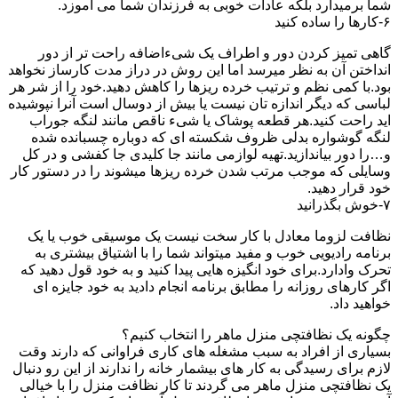
شما برمیدارد بلکه عادات خوبی به فرزندان شما می آموزد.
۶-کارها را ساده کنید
گاهی تمیز کردن دور و اطراف یک شیءاضافه راحت تر از دور
انداختن آن به نظر میرسد اما این روش در دراز مدت کارساز نخواهد
بود.با کمی نظم و ترتیب خرده ریزها را کاهش دهید.خود را از شر هر
لباسی که دیگر اندازه تان نیست یا بیش از دوسال است آنرا نپوشیده
اید راحت کنید.هر قطعه پوشاک یا شیء ناقص مانند لنگه جوراب
لنگه گوشواره بدلی ظروف شکسته ای که دوباره چسبانده شده
و…را دور بیاندازید.تهیه لوازمی مانند جا کلیدی جا کفشی و در کل
وسایلی که موجب مرتب شدن خرده ریزها میشوند را در دستور کار
خود قرار دهید.
۷-خوش بگذرانید
نظافت لزوما معادل با کار سخت نیست یک موسیقی خوب یا یک
برنامه رادیویی خوب و مفید میتواند شما را با اشتیاق بیشتری به
تحرک وادارد.برای خود انگیزه هایی پیدا کنید و به خود قول دهید که
اگر کارهای روزانه را مطابق برنامه انجام دادید به خود جایزه ای
خواهید داد.
چگونه یک نظافتچی منزل ماهر را انتخاب کنیم؟
بسیاری از افراد به سبب مشغله های کاری فراوانی که دارند وقت
لازم برای رسیدگی به کار های بیشمار خانه را ندارند از این رو دنبال
یک نظافتچی منزل ماهر می گردند تا کار نظافت منزل را با خیالی