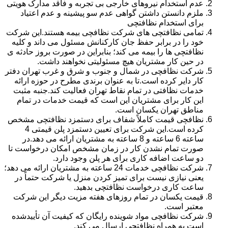
عدم استخدام نیروهای خارجی بی تجربه و فاقد مدارک هویتی
ملزم دانستن داشتن گواهی عدم سو پیشینه و عدم اعتیاد
برای استخدام نظافتچی
تمامی نظافتچی های شرکت نظافچی بیمه هستند.این شرکت
خود را در برابر حفظ جان کارکنانش مسئول می داند و کلیه
نظافتچی ها را بیمه می کند؛ بنابراین در صورت بروز حادثه ی
در حین کار مشتریان هیچ مسئولیتی نخواهند داشت.
شرکت نظافچی در شمال و جنوب و شرق و غرب تهران دفتر
کار دایر کرده است.تا به عنوان برندی مطرح در حوزه ارائه
خدمات نظافتی در تمام نقاط تهران فعالیت کند.جنبه مثبت
این کار برای مشتریان این است که قیمت خدمات در تمام
مناطق تهران یکسان است.
نظافچی قیمت کاملاً شفاف برای دستمزد نظافتچی مشخص
کرده است.این شرکت برای تعیین دستمزد پلن قیمتی 4
ساعته 6 ساعته و 8 ساعته به مشتریان ارائه می دهد.در
صورت تمام نشدن کار در زمان مشخص امکان درخواست تا
دو ساعت اضافه کاری برای هر پلن وجود دارد.
شرکت نظافچی خدمات 24 ساعته به مشتریان ارائه می دهد؛
یعنی نیازی نیست برای تمیز کردن منزل یا شرکت حتماً در
ساعت کاری درخواست نظافتچی بدهید.
قیمت یکسان در تمام روزهای هفته مزیت دیگر این شرکت
معتبر است.
شرکت نظافچی مواد شوینده رایگان که کیفیت آن تأییدشده
است به همراه نظافتچی ارسال می کند.