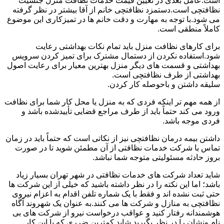
است.عامل بعدی در تعیین قیمت خدمات نظافت منزل جنسیت
نظافتچی است.دستمزد نظافتچی خانم از آقا بیشتر در نظر گرفته
می شود.با توجه به مهارت و دقت خانم ها در تمیزکاری این موضوع
کاملاً منطقی است.
برای کارهای نظافت منزل باید تمام نکات بهداشتی رعایت
شود.استفاده نکردن از دستمال مشترک برای تمیز کردن سرویس
بهداشتی و قسمت های دیگر منزل بهترین معیار برای رعایت اصول
بهداشتی از طرف نظافتچی است.
سلیقه داشتن و باحوصله کار کردن.
از همه مهم تر اینکه فردی که به منزل یا محل کار شما برای نظافت
ورود می کند حتماً باید از طرف مراجع قضایی تأییدشده باشد و
فردی موجه باشد.
داشتن بیمه درمان نظافتچی نیز از نکاتی است که حتماً باید در زمان
تماس با شرکت خدمات نظافتی از آن مطمئن شوید تا در صورت
بروز حادثه مسئولیتی متوجه شما نباشد.
شاید تعداد شرکت های خدمات نظافتی در شهر تهران بسیار زیاد
باشد؛ اما این نکته را در نظر داشته باشید که خیلی از این شرکت ها
حتی ثبت نشده اند و فقط با یک شماره تلفن اقدام به اعزام نیروی
نظافتچی به منازل و شرکت ها می کنند.به عنوان یک شهروند آگاه
هوشمندانه رفتار کنید و عواقب درخواست نیرو از شرکت های بی
نام ونشان را در نظر بگیرید.شاید کمترین ضرری که با این کار