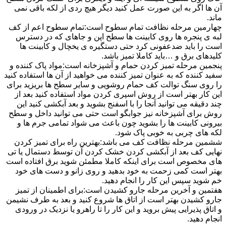
آن ها اگر به این صورت عمل کنید دیگر هیچ ردی از لکه باقی نمی
ماند.
چهارمین مرحله نظافت تمام سطوح است:تمام سطوح اعم از کف
لبه ی پنجره ها روی کابینت ها سطح اپن و جاهای که در دسترس
است را باید ضدعفونی کرد حتی دستگیره ی یخچال و کابینت ها
کلیدهای برق و …باید کاملا تمیز باشد.
پنجمین مرحله تمیز کردن حمام و آشپزخانه است:مواد پاک کننده و
سفید کننده که به عنوان تمیز کننده می خواهید از آن ها استفاده کنید
را روی سنگ توالت کف حمام روشویی و سایر سطح ها بریزید برای
این کار بهتر است از روش اسپری کردن مواد استفاده کنید بعد از
چند دقیقه می توانید آنجا را با اسفنج بشوید و بعد آبکشی کنید این
روش برای آشپزخانه نیز جوابگو است حتی می توانید داخل و سطح
بیرونی کابینت ها را بشوید چون باعث می شواد تمامی جرم ها و
لکه های چربی به خوبی پاک شود.
ششمین مرحله نظافت کف می باشد:بهترین راه برای تمیز کردن
نهایی کف بعد از آبکشی کردن خشک کردن آن توسط دستمال یا تی
های مخصوص است برای اینکه کاملا مطمئن شوید برق افتاده است
بهتر است کمی زحمت به خود بدهید و روی زانو و دست های خود
خم شوید سپس این کار را انجام دهید.
هفتمین و آخرین مرحله جارو کشیدن است:برای اطمینان از تمیز
جارو کشیدن بهتر است از اتاق ها شروع کنید و بعد به طرف نشیمن
و اتاق پذیرایی پیش بروید و این کار را تا راهرو یا نزدیک در ورودی
انجام دهید.