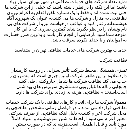
شاید تعداد شرکت های خدمات نظافتی در شهر تهران بسیار زیاد
باشد؛ اما این نکته را در نظر داشته باشید که خیلی از این شرکت ها
حتی ثبت نشده اند و فقط با یک شماره تلفن اقدام به اعزام نیروی
نظافتچی به منازل و شرکت ها می کنند.به عنوان یک شهروند آگاه
هوشمندانه رفتار کنید و عواقب درخواست نیرو از شرکت های بی
نام ونشان را در نظر بگیرید.شاید کمترین ضرری که با این کار
متوجه شما شود نارضایتی از انجام کار باشد و بدترین ضرر خسارت
به اموالتان و یا خدای نکرده سرقت باشد.
خدمات بهترین شرکت های خدمات نظافتی تهران را بشناسید
نظافت شرکت
تمیزی همیشگی محیط شرکت تأثیر بسزایی در روحیه کارمندان
دارد.علاوه بر این ظاهر شرکت اولین چیزی است که مشتریان را
جذب می کند.نظافت شرکت ها شامل جاروکشی طی کشی
جابجایی زباله ها غبارروبی شستشوی سرویس های بهداشتی
است.استخدام نظافتچی هزینه ی زیادی برای شرکت ها دارد.
معمولاً شرکت ها برای انجام کارهای نظافتی با یک شرکت خدمات
نظافتی قرارداد می بندند تا در فواصل زمانی مشخص نظافتچی به
محل شرکت اعزام کنند.به دلیل اینکه نظافتچی از طرف شرکتی
معتبر اعزام می شود ازلحاظ نداشتن سوءپیشینه و اعتیاد کاملاً
مورد تأیید و قابل اطمینان است.هزینه ی که در صورت بستن