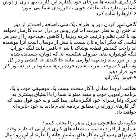
گردگیری قفسه ها سرجای خود بگذارند.این کار نه تنها باری از دوش
شما برمیدارد بلکه عادات خوبی به فرزندان شما می آموزد.
۶-کارها را ساده کنید
گاهی تمیز کردن دور و اطراف یک شیءاضافه راحت تر از دور
انداختن آن به نظر میرسد اما این روش در دراز مدت کارساز نخواهد
بود.با کمی نظم و ترتیب خرده ریزها را کاهش دهید.خود را از شر هر
لباسی که دیگر اندازه تان نیست یا بیش از دوسال است آنرا نپوشیده
اید راحت کنید.هر قطعه پوشاک یا شیء ناقص مانند لنگه جوراب
لنگه گوشواره بدلی ظروف شکسته ای که دوباره چسبانده شده
و…را دور بیاندازید.تهیه لوازمی مانند جا کلیدی جا کفشی و در کل
وسایلی که موجب مرتب شدن خرده ریزها میشوند را در دستور کار
خود قرار دهید.
۷-خوش بگذرانید
نظافت لزوما معادل با کار سخت نیست یک موسیقی خوب یا یک
برنامه رادیویی خوب و مفید میتواند شما را با اشتیاق بیشتری به
تحرک وادارد.برای خود انگیزه هایی پیدا کنید و به خود قول دهید که
اگر کارهای روزانه را مطابق برنامه انجام دادید به خود جایزه ای
خواهید داد.
چگونه یک نظافتچی منزل ماهر را انتخاب کنیم؟
بسیاری از افراد به سبب مشغله های کاری فراوانی که دارند وقت
لازم برای رسیدگی به کار های بیشمار خانه را ندارند از این رو دنبال