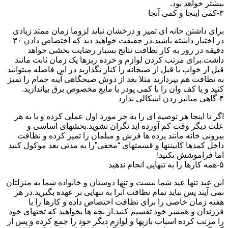
بیشتر خواهد بود.
۳-کمی اینجا و کمی آنجا
برای داشتن خانه ای تمیز و درخشان نباید لزوما زمان ممتد زیادی
در اختیار داشته باشید.در حقیقت خواهید دید که اختصاص دادن ۳۰
دقیقه در روز به کار نظافت نتایج بسیار رضایت بخشی خواهد
داشت.برای مرتب کردن لوازم و خرده ریزها یک زمان ثابت مانند
قبل از خواب یا قبل از صبحانه را کنار بگذارید در این فاصله میتوانید
به نظافت هم بپردازید مثلا بعد از دوش صبحگاهی آینه حمام را تمیز
کنید و یا کف وان را با کمی پودر یا مایع مخصوص برق بیاندازید.
۴-گاهی میانبر زدن اشکالی ندارد
اگر تا اینجا هر توصیه ای را به جز مورد اول عملی کرده و یا به هر
علت دیگر وقت کم آورده اید نگران نشوید.بخشهای اساسی و
بیرونی خانه مانند پرده ها فرش و مبلمان را تمیز کرده و نظافت
داخل کمدها کابینتها و قسمتهای “مخفی”را به مدتی بعد موکول کنید
اما فراموشش نکنید!
۵-همه کارها را به تنهایی انجام ندهید
این عید تنها عید شما نیست و تنها دوستان و خانواده شما به منزلتان
نمی آیند پس نباید تمام نظافت آنرا به تنهایی بر عهده بگیرید.در هر
هفته زمان خاصی را برای نظافت اختصاص داده و کارها را با
فرزندان و همسر خود تقسیم کنید.از بچه ها بخواهید که تختهای خود
را مرتب کرده اسباب بازیها و لوازم دیگر خود را جمع کرده و پس از