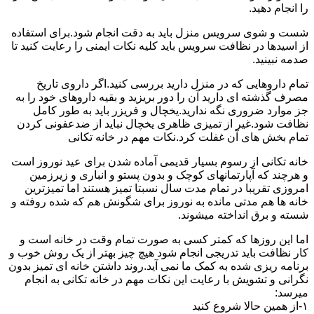
را انجام دهید.
شست و شوی سرویس منزل باید به دقت انجام شود.برای استفاده
از اسیدها در نظافت سرویس باید کلیه نکات ایمنی را رعایت کنید تا
صدمه نبینید.
تمام داروهایی که در منزل دارید بررسی کنید.اگر داروی تاریخ
مصرف گذشته ای دارید آن را دور بریزید و بقیه داروهای خود را به
جز موارد ضروری نگه ندارید.یخچال و فریزر باید به طور کامل
نظافت شود.غیر از تمیزی ظاهری یخچال نباید از ضدعفونی کردن
تمام بخش های آن غفلت کرد.نکات مهم در خانه تکانی
خانه تکانی از رسوم بسیار قدیمی آماده شدن برای عید نوروز است
و هرچند که آپارتمانهای کوچک و بدون پستو و انباری و زیرزمین
امروزی تقریبا در تمام مدت سال نسبتا تمیز هستند اما تمیزترین
خانه ها هم مدتی مانده به نوروز برای شگونش هم که شده روفته و
شسته و برق انداخته میشوند.
اما این روزها که کمتر کسی به صورت تمام وقت در خانه است و
کار نظافت باید تدریجی انجام شود هیچ چیز بهتر از یک روش خوب و
برنامه ریزی شده به کمک ما نمی آید.روند داشتن خانه ای تمیز بدون
نگرانی و تشویش با رعایت این نکات مهم در خانه تکانی به انجام
میرسد:
۱-از همین حالا شروع کنید