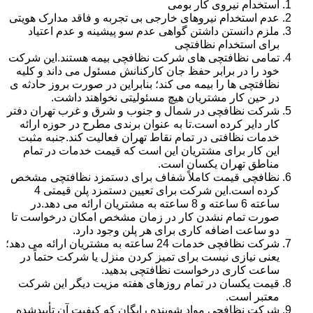
استخدام نیروی کار بومی
عدم استخدام نیروهای خارجی بی تجربه و فاقد مدارک هویتی
ملزم دانستن داشتن گواهی عدم سو پیشینه و عدم اعتیاد
برای استخدام نظافتچی
تمامی نظافتچی های شرکت نظافچی بیمه هستند.این شرکت
خود را در برابر حفظ جان کارکنانش مسئول می داند و کلیه
نظافتچی ها را بیمه می کند؛ بنابراین در صورت بروز حادثه ی
در حین کار مشتریان هیچ مسئولیتی نخواهند داشت.
شرکت نظافچی در شمال و جنوب و شرق و غرب تهران دفتر
کار دایر کرده است.تا به عنوان برندی مطرح در حوزه ارائه
خدمات نظافتی در تمام نقاط تهران فعالیت کند.جنبه مثبت
این کار برای مشتریان این است که قیمت خدمات در تمام
مناطق تهران یکسان است.
نظافچی قیمت کاملاً شفاف برای دستمزد نظافتچی مشخص
کرده است.این شرکت برای تعیین دستمزد پلن قیمتی 4
ساعته 6 ساعته و 8 ساعته به مشتریان ارائه می دهد.در
صورت تمام نشدن کار در زمان مشخص امکان درخواست تا
دو ساعت اضافه کاری برای هر پلن وجود دارد.
شرکت نظافچی خدمات 24 ساعته به مشتریان ارائه می دهد؛
یعنی نیازی نیست برای تمیز کردن منزل یا شرکت حتماً در
ساعت کاری درخواست نظافتچی بدهید.
قیمت یکسان در تمام روزهای هفته مزیت دیگر این شرکت
معتبر است.
شرکت نظافچی مواد شوینده رایگان که کیفیت آن تأییدشده