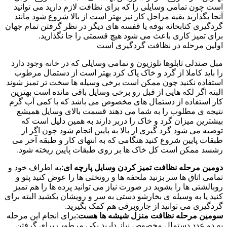
است چون تمامی وسایلی را که برای نظافت لازم دارید می توانید
آنجا بگذارید بقیه مراحل کار نیز بهتر است از بالا شروع شود مانند
گردگیری کتابخانه بوفه یا قفسه های دیگر در نظر گرفتن تمام جهان
برای تمیز کاری باعث می شود هیچ قسمتی را جا نگذارید.
اولین مرحله در نظافت گردگیری است
مبل صندلی تابلوها تلوزیون و تمامی وسایلی که در خانه وجود دارد
را باید کاملا از گرد و خاک پاک کرد بهتر است از دستمال مرطوب
استفاده نکنید چون ممکن است برخی وسیله ها سخت تر تمیز شوند
البته اگر لکه هایی از قبل رو برخی وسایل باقی مانده است بهترین
کار استفاده از دستمال های مخصوص می باشد که با کمی آب گرم
نتیجه ی مطلوب را به شما می دهند قسمت بالای وسایل همیشع
بیشترین میزان گرد و خاک را دربر دارند به همین دلیل است که
توصیه می شود گرد گیری از بالا به پایین انجام شود چون اگر از
طبقات پایین شروع کنید هنگامی که به انتهای کار و طبقه آخر می
رشسد ممکن است کل خاک ها بر روی طبقات پایین ریخته شود.
دومین مرحله نظافت تمیز کردن وسایل پارچه ای
:به اطراف خود و
تمامی اتاق ها سر بزنید ملحفه ها و روتختی ها را عوض کنید پتو و
روبالشتی ها را بشوید در صورت نیاز می توانید پرده ها را هم تمیز
کنید یا به وسیله ی بخارشو دستی به سر و رویشان بکشید البته برای
گردگیری می توانید از جاروبرقی هم کمک بگیرید.
سومین مرحله نظافت منزل شیشه ها هست
:برای انجام این مرحله
به دو عدد دستمال مخصوص نیاز دارید یکی مرطوب برای گرفتن