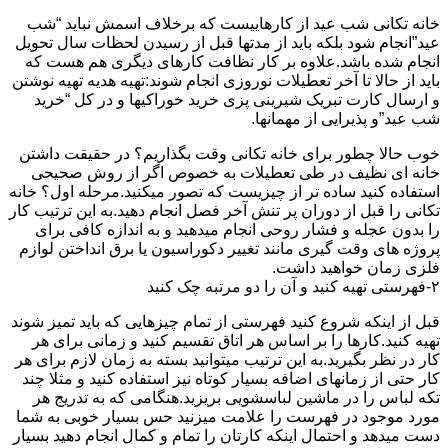
خانه تکانی شب عید از کارهاییست که برخلاف اسمش نباید “شب
عید”انجام شود بلکه باید از مدتها قبل از رسیدن لحظات سال تحویل
انجام شده باشد.علاوه بر کار نظافت کارهای دیگری هم هست که
باید از حالا تا آخر تعطیلات نوروزی انجام شوند:تهیه هدیه تهیه نوشتن
و ارسال کارت تبریک شیرینی پزی خرید خوراکیها و در کل “خرید
شب عید”و پذیرایی از مهمانها.
خوب حالا چطور برای خانه تکانی وقت بگذاریم؟ در حقیقت داشتن
خانه ای نظیف در طی تعطیلات به خصوص اگر از روش صحیحی
استفاده کنید ساده تر از چیزیست که تصور میکنید.مرحله اول؟ خانه
تکانی را قبل از دوران پر تنش آخر فصل انجام دهید.به این ترتیب کار
را بدون عجله و فشار روحی انجام میدهید و به اندازه کافی برای
پروژه های وقت گیری مانند تغییر دکوراسیون یا برق انداختن لوازم
فلزی زمان خواهید داشت.
۲-فهرستی تهیه کنید و آن را دو مرتبه چک کنید
قبل از اینکه شروع کنید فهرستی از تمام چیزهایی که باید تمیز شوند
تهیه کنید.کارها را بر اساس هر اتاق تقسیم کنید و زمانی برای هر
کار در نظر بگیرید.به این ترتیب میتوانید بسته به زمان لازم برای هر
کار حتی از زمانهای اضافه بسیار کوتاه نیز استفاده کنید و مثلا چند
تکه لباس را در ماشین لباسشویی بریزید.هنگامی که به تدریج هر
مورد موجود در فهرست را علامت میزنید حس بسیار خوبی به شما
دست میدهد و احتمال اینکه کارتان را تمام و کمال انجام دهید بسیار