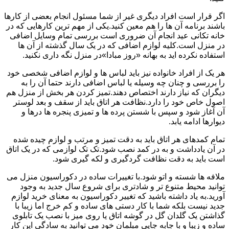
اگر قرار است افراد دیگری غیر از شما مسئول انجام بعضی از کارها
باشند برنامه آن ها را هم معین کنید.یکی از مهم ترین کارهایی که در
خانه تکانی عید انجام آن ضروری است بررسی تمام وسایل اضافی
در منزل است.کلیه لوازم اضافی که در یک سال گذشته از آن ها
استفاده نکرده اید به بهانه «روز مبادا»در منزل نگه داری نکنید.
هر یک از افراد خانواده نیز باید لباس ها و لوازم اضافی شخصی خود
را بررسی و چنان چه وسیله یا لباس اضافی دارند حتما آن را به
دیگران که نیاز دارند اختصاص دهند.تمیز کردن هر بخش از منزل هم
اصول خاص خود را دارد.نظافت هر اتاق باید از سقف و بعد لوستر
آن آغاز شود و سپس با شستن پرده ها و تمیزی پنجره ها درها و
دیوارها ادامه یابد.
تمام کمدهای هر اتاق باید به دقت تمیز و مرتب و لوازم چیده شده
در آن یادداشت و به در کمد نصب شود.تک تک لوازمی که در یک اتاق
است باید به دقت نظافت گردگیری و لکه گیری شود.
ملافه ها شسته و اتو شود.با تغییرات ساده در دکوراسیون منزل می
توانید محیط متنوع تر و شادتری برای شروع سال جدید به وجود
آورید.به یاد داشته باشید که تغییر دکوراسیون به معنای خرید لوازم
جدید نیست بلکه شما با کار دستی های ساده و کم خرج اما زیبا با
گذاشتن یک گلدان گل در گوشه اتاق یا روی میز با نصب یک تابلوی
ساده و زیبا و با جابه جایی مبلمان خود می توانید به سادگی این کار