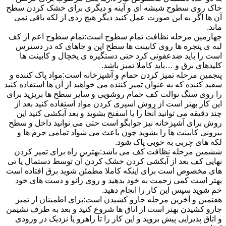
خاک روی سطوح شیشه ای و آینه و دیگری برای خشک کردن سطح
آن ها اگر به این صورت عمل کنید دیگر هیچ ردی از لکه باقی نمی
ماند.
چهارمین مرحله نظافت تمام سطوح است:تمام سطوح اعم از کف
لبه ی پنجره ها روی کابینت ها سطح اپن و جاهای که در دسترس
است را باید ضدعفونی کرد حتی دستگیره ی یخچال و کابینت ها
کلیدهای برق و …باید کاملا تمیز باشد.
پنجمین مرحله تمیز کردن حمام و آشپزخانه است:مواد پاک کننده و
سفید کننده که به عنوان تمیز کننده می خواهید از آن ها استفاده کنید
را روی سنگ توالت کف حمام روشویی و سایر سطح ها بریزید برای
این کار بهتر است از روش اسپری کردن مواد استفاده کنید بعد از
چند دقیقه می توانید آنجا را با اسفنج بشوید و بعد آبکشی کنید این
روش برای آشپزخانه نیز جوابگو است حتی می توانید داخل و سطح
بیرونی کابینت ها را بشوید چون باعث می شواد تمامی جرم ها و
لکه های چربی به خوبی پاک شود.
ششمین مرحله نظافت کف می باشد:بهترین راه برای تمیز کردن
نهایی کف بعد از آبکشی کردن خشک کردن آن توسط دستمال یا تی
های مخصوص است برای اینکه کاملا مطمئن شوید برق افتاده است
بهتر است کمی زحمت به خود بدهید و روی زانو و دست های خود
خم شوید سپس این کار را انجام دهید.
هفتمین و آخرین مرحله جارو کشیدن است:برای اطمینان از تمیز
جارو کشیدن بهتر است از اتاق ها شروع کنید و بعد به طرف نشیمن
و اتاق پذیرایی پیش بروید و این کار را تا راهرو یا نزدیک در ورودی