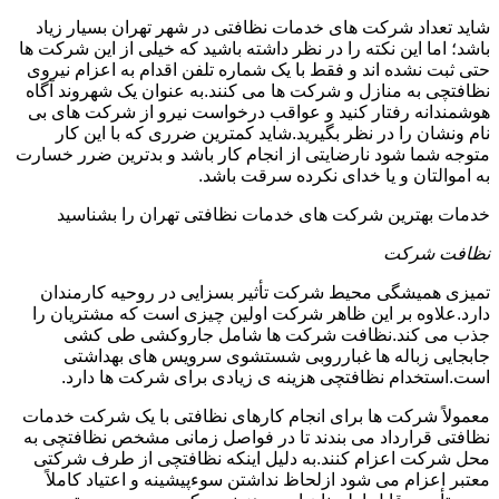
شاید تعداد شرکت های خدمات نظافتی در شهر تهران بسیار زیاد
باشد؛ اما این نکته را در نظر داشته باشید که خیلی از این شرکت ها
حتی ثبت نشده اند و فقط با یک شماره تلفن اقدام به اعزام نیروی
نظافتچی به منازل و شرکت ها می کنند.به عنوان یک شهروند آگاه
هوشمندانه رفتار کنید و عواقب درخواست نیرو از شرکت های بی
نام ونشان را در نظر بگیرید.شاید کمترین ضرری که با این کار
متوجه شما شود نارضایتی از انجام کار باشد و بدترین ضرر خسارت
به اموالتان و یا خدای نکرده سرقت باشد.
خدمات بهترین شرکت های خدمات نظافتی تهران را بشناسید
نظافت شرکت
تمیزی همیشگی محیط شرکت تأثیر بسزایی در روحیه کارمندان
دارد.علاوه بر این ظاهر شرکت اولین چیزی است که مشتریان را
جذب می کند.نظافت شرکت ها شامل جاروکشی طی کشی
جابجایی زباله ها غبارروبی شستشوی سرویس های بهداشتی
است.استخدام نظافتچی هزینه ی زیادی برای شرکت ها دارد.
معمولاً شرکت ها برای انجام کارهای نظافتی با یک شرکت خدمات
نظافتی قرارداد می بندند تا در فواصل زمانی مشخص نظافتچی به
محل شرکت اعزام کنند.به دلیل اینکه نظافتچی از طرف شرکتی
معتبر اعزام می شود ازلحاظ نداشتن سوءپیشینه و اعتیاد کاملاً