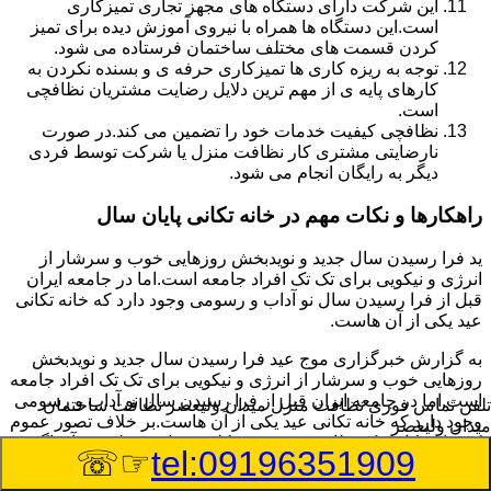
این شرکت دارای دستگاه های مجهز تجاری تمیزکاری
است.این دستگاه ها همراه با نیروی آموزش دیده برای تمیز
کردن قسمت های مختلف ساختمان فرستاده می شود.
توجه به ریزه کاری ها تمیزکاری حرفه ی و بسنده نکردن به
کارهای پایه ی از مهم ترین دلایل رضایت مشتریان نظافچی
است.
نظافچی کیفیت خدمات خود را تضمین می کند.در صورت
نارضایتی مشتری کار نظافت منزل یا شرکت توسط فردی
دیگر به رایگان انجام می شود.
راهکارها و نکات مهم در خانه تکانی پایان سال
ید فرا رسیدن سال جدید و نویدبخش روزهایی خوب و سرشار از
انرژی و نیکویی برای تک تک افراد جامعه است.اما در جامعه ایران
قبل از فرا رسیدن سال نو آداب و رسومی وجود دارد که خانه تکانی
عید یکی از آن هاست.
به گزارش خبرگزاری موج عید فرا رسیدن سال جدید و نویدبخش
روزهایی خوب و سرشار از انرژی و نیکویی برای تک تک افراد جامعه
است.اما در جامعه ایران قبل از فرا رسیدن سال نو آداب و رسومی
تلفن تماس فوری
نظافت منزل میدان ولیعصر نظافت ساختمان
وجود دارد که خانه تکانی عید یکی از آن هاست.بر خلاف تصور عموم
میدان ولیعصر
که خانه تکانی یک نظافت عمومی و کلی منزل به نظر می آید اگر
☞☏
tel:09196351909
بخواهیم به طور اصولی آن را انجام دهیم باید به برخی از نکات توجه
بیشتر داشته باشیم.