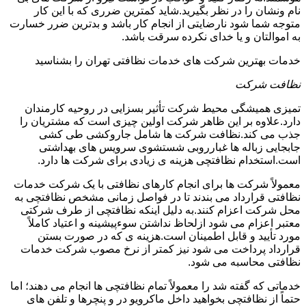
نام ونشان را در نظر بگیرید.شاید کمترین ضرری که با این کار
متوجه شما شود نارضایتی از انجام کار باشد و بدترین ضرر خسارت
به اموالتان و یا خدای نکرده سرقت باشد.
خدمات بهترین شرکت های خدمات نظافتی تهران را بشناسید
نظافت شرکت
تمیزی همیشگی محیط شرکت تأثیر بسزایی در روحیه کارمندان
دارد.علاوه بر این ظاهر شرکت اولین چیزی است که مشتریان را
جذب می کند.نظافت شرکت ها شامل جاروکشی طی کشی
جابجایی زباله ها غبارروبی شستشوی سرویس های بهداشتی
است.استخدام نظافتچی هزینه ی زیادی برای شرکت ها دارد.
معمولاً شرکت ها برای انجام کارهای نظافتی با یک شرکت خدمات
نظافتی قرارداد می بندند تا در فواصل زمانی مشخص نظافتچی به
محل شرکت اعزام کنند.به دلیل اینکه نظافتچی از طرف شرکتی
معتبر اعزام می شود ازلحاظ نداشتن سوءپیشینه و اعتیاد کاملاً
مورد تأیید و قابل اطمینان است.هزینه ی که در صورت بستن
قرارداد پرداخت می شود نیز کمتر از نرخ مصوب شرکت خدمات
نظافتی محاسبه می شود.
خدماتی که گفته شد را معمولاً تمام نظافتچی ها انجام می دهند؛ اما
حتماً از نظافتچی بخواهید داخل ماکرویو در و پنچرها و تلفن های