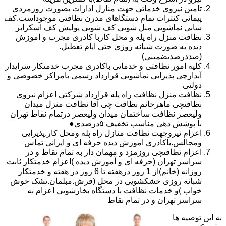
تامین نیروی خدماتی جهت منازل ادارات بصورت روزمزدی
پیمانی کنترات تمام دستگاهای مدرن نظافتی موجوداست.کف
سابی نماشویی مبل شویی کف شویی پولیش کف اسکرابر
نظافت منزل راه پله و محل کاربا کادری مجرب و اموزش
دیده به صورت شبانه روزی حتی ایام تعطیل.
(صددرصدتضمینی)
کلیه امور نظافتی و خدماتی باکادری مجرب خدمتکار سرایدار
آبدارچی پذیرایی نماشویی قرارداد رسمی بامراکز خصوصی و
دولتی
نظافت منزل نظافت راه پله قرارداد شرکتی اعزام نیروی
نظافتچی ماهرخانم نظافت چی آقا نظافت منزل میدان
ولیعصر نظافت ساختمان میدان ولیعصر درتمام نقاط تهران
با پوشش دهی مناسب تخفیف ۵درصدی●
اعزام نیروجهت نظافت منازل راه پله ومحل کار.پذیرایی
ومجالس.باکادری اموزش دیده حرفه ای و ایرانی تماس
اعزام نظافتچی روزمزد و مهمان دار به تمام نقاط و در
سراسر تهران (حرفه ای و آموزش دیده )اعزام خدمتکار ثابت
روزانه (خانم)از 1 روز درهفته تا 6 روز در هفته و خدمتکار
شبانه روزی خشکشویی در محل (فرش.مبلمان.تشک خوش
خواب )و خدمات نظافت با دستگاه بخارشویی اعزام به
سراسر تهران و در تمام نقاط
به این توصیه ها