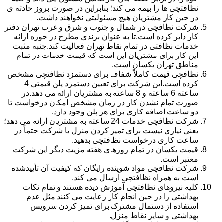
نظافتچی ها را بیمه می کند؛ بنابراین در صورت بروز حادثه ی
در حین کار مشتریان هیچ مسئولیتی نخواهند داشت.
شرکت نظافچی در شمال و جنوب و شرق و غرب تهران دفتر
کار دایر کرده است.تا به عنوان برندی مطرح در حوزه ارائه
خدمات نظافتی در تمام نقاط تهران فعالیت کند.جنبه مثبت
این کار برای مشتریان این است که قیمت خدمات در تمام
مناطق تهران یکسان است.
نظافچی قیمت کاملاً شفاف برای دستمزد نظافتچی مشخص
کرده است.این شرکت برای تعیین دستمزد پلن قیمتی 4
ساعته 6 ساعته و 8 ساعته به مشتریان ارائه می دهد.در
صورت تمام نشدن کار در زمان مشخص امکان درخواست تا
دو ساعت اضافه کاری برای هر پلن وجود دارد.
شرکت نظافچی خدمات 24 ساعته به مشتریان ارائه می دهد؛
یعنی نیازی نیست برای تمیز کردن منزل یا شرکت حتماً در
ساعت کاری درخواست نظافتچی بدهید.
قیمت یکسان در تمام روزهای هفته مزیت دیگر این شرکت
معتبر است.
شرکت نظافچی مواد شوینده رایگان که کیفیت آن تأییدشده
است به همراه نظافتچی ارسال می کند.
کلیه نیروهای نظافتچی آموزش دیده هستند و تمام نکات
بهداشتی را در حین انجام کار رعایت می کنند.مثل عدم
استفاده از دستمال مشترک برای تمیز کردن سرویس
بهداشتی و سایر نقاط منزل.