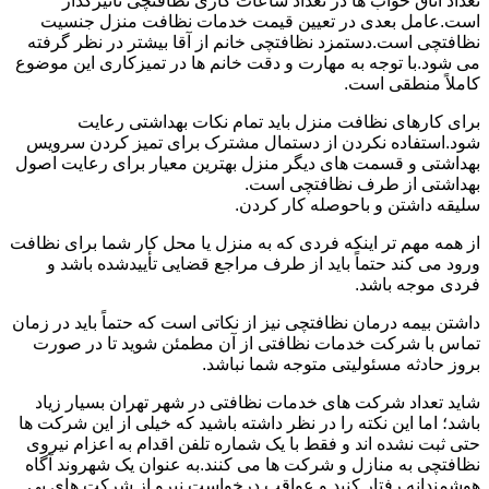
تعداد اتاق خواب ها در تعداد ساعات کاری نظافتچی تأثیرگذار
است.عامل بعدی در تعیین قیمت خدمات نظافت منزل جنسیت
نظافتچی است.دستمزد نظافتچی خانم از آقا بیشتر در نظر گرفته
می شود.با توجه به مهارت و دقت خانم ها در تمیزکاری این موضوع
کاملاً منطقی است.
برای کارهای نظافت منزل باید تمام نکات بهداشتی رعایت
شود.استفاده نکردن از دستمال مشترک برای تمیز کردن سرویس
بهداشتی و قسمت های دیگر منزل بهترین معیار برای رعایت اصول
بهداشتی از طرف نظافتچی است.
سلیقه داشتن و باحوصله کار کردن.
از همه مهم تر اینکه فردی که به منزل یا محل کار شما برای نظافت
ورود می کند حتماً باید از طرف مراجع قضایی تأییدشده باشد و
فردی موجه باشد.
داشتن بیمه درمان نظافتچی نیز از نکاتی است که حتماً باید در زمان
تماس با شرکت خدمات نظافتی از آن مطمئن شوید تا در صورت
بروز حادثه مسئولیتی متوجه شما نباشد.
شاید تعداد شرکت های خدمات نظافتی در شهر تهران بسیار زیاد
باشد؛ اما این نکته را در نظر داشته باشید که خیلی از این شرکت ها
حتی ثبت نشده اند و فقط با یک شماره تلفن اقدام به اعزام نیروی
نظافتچی به منازل و شرکت ها می کنند.به عنوان یک شهروند آگاه
هوشمندانه رفتار کنید و عواقب درخواست نیرو از شرکت های بی