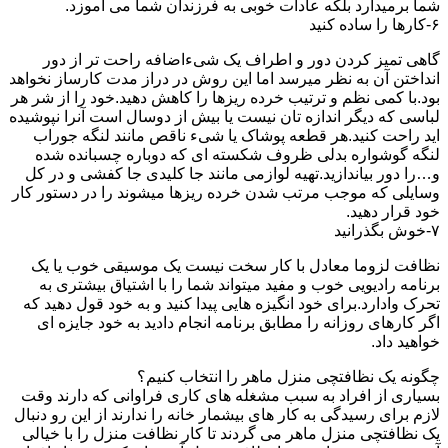
شما برمیدارد بلکه عادات خوبی به فرزندان شما می آموزد.
۶-کارها را ساده کنید
گاهی تمیز کردن دور و اطراف یک شیءاضافه راحت تر از دور
انداختن آن به نظر میرسد اما این روش در دراز مدت کارساز نخواهد
بود.با کمی نظم و ترتیب خرده ریزها را کاهش دهید.خود را از شر هر
لباسی که دیگر اندازه تان نیست یا بیش از دوسال است آنرا نپوشیده
اید راحت کنید.هر قطعه پوشاک یا شیء ناقص مانند لنگه جوراب
لنگه گوشواره بدلی ظروف شکسته ای که دوباره چسبانده شده
و…را دور بیاندازید.تهیه لوازمی مانند جا کلیدی جا کفشی و در کل
وسایلی که موجب مرتب شدن خرده ریزها میشوند را در دستور کار
خود قرار دهید.
۷-خوش بگذرانید
نظافت لزوما معادل با کار سخت نیست یک موسیقی خوب یا یک
برنامه رادیویی خوب و مفید میتواند شما را با اشتیاق بیشتری به
تحرک وادارد.برای خود انگیزه هایی پیدا کنید و به خود قول دهید که
اگر کارهای روزانه را مطابق برنامه انجام دادید به خود جایزه ای
خواهید داد.
چگونه یک نظافتچی منزل ماهر را انتخاب کنیم؟
بسیاری از افراد به سبب مشغله های کاری فراوانی که دارند وقت
لازم برای رسیدگی به کار های بیشمار خانه را ندارند از این رو دنبال
یک نظافتچی منزل ماهر می گردند تا کار نظافت منزل را با خیالی