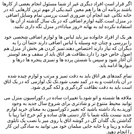
اگر قرار است افراد دیگری غیر از شما مسئول انجام بعضی از کارها
باشند برنامه آن ها را هم معین کنید.یکی از مهم ترین کارهایی که در
خانه تکانی عید انجام آن ضروری است بررسی تمام وسایل اضافی
در منزل است.کلیه لوازم اضافی که در یک سال گذشته از آن ها
استفاده نکرده اید به بهانه «روز مبادا»در منزل نگه داری نکنید.
هر یک از افراد خانواده نیز باید لباس ها و لوازم اضافی شخصی خود
را بررسی و چنان چه وسیله یا لباس اضافی دارند حتما آن را به
دیگران که نیاز دارند اختصاص دهند.تمیز کردن هر بخش از منزل هم
اصول خاص خود را دارد.نظافت هر اتاق باید از سقف و بعد لوستر
آن آغاز شود و سپس با شستن پرده ها و تمیزی پنجره ها درها و
دیوارها ادامه یابد.
تمام کمدهای هر اتاق باید به دقت تمیز و مرتب و لوازم چیده شده
در آن یادداشت و به در کمد نصب شود.تک تک لوازمی که در یک اتاق
است باید به دقت نظافت گردگیری و لکه گیری شود.
ملافه ها شسته و اتو شود.با تغییرات ساده در دکوراسیون منزل می
توانید محیط متنوع تر و شادتری برای شروع سال جدید به وجود
آورید.به یاد داشته باشید که تغییر دکوراسیون به معنای خرید لوازم
جدید نیست بلکه شما با کار دستی های ساده و کم خرج اما زیبا با
گذاشتن یک گلدان گل در گوشه اتاق یا روی میز با نصب یک تابلوی
ساده و زیبا و با جابه جایی مبلمان خود می توانید به سادگی این کار
را انجام دهید.