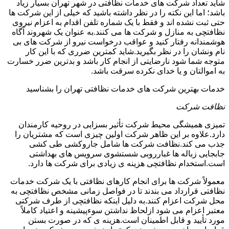
شاید تعداد شرکت های خدمات نظافتی در شهر تهران بسیار زیاد
باشد؛ اما این نکته را در نظر داشته باشید که خیلی از این شرکت ها
حتی ثبت نشده اند و فقط با یک شماره تلفن اقدام به اعزام نیروی
نظافتچی به منازل و شرکت ها می کنند.به عنوان یک شهروند آگاه
هوشمندانه رفتار کنید و عواقب درخواست نیرو از شرکت های بی
نام ونشان را در نظر بگیرید.شاید کمترین ضرری که با این کار
متوجه شما شود نارضایتی از انجام کار باشد و بدترین ضرر خسارت
به اموالتان و یا خدای نکرده سرقت باشد.
خدمات بهترین شرکت های خدمات نظافتی تهران را بشناسید
نظافت شرکت
تمیزی همیشگی محیط شرکت تأثیر بسزایی در روحیه کارمندان
دارد.علاوه بر این ظاهر شرکت اولین چیزی است که مشتریان را
جذب می کند.نظافت شرکت ها شامل جاروکشی طی کشی
جابجایی زباله ها غبارروبی شستشوی سرویس های بهداشتی
است.استخدام نظافتچی هزینه ی زیادی برای شرکت ها دارد.
معمولاً شرکت ها برای انجام کارهای نظافتی با یک شرکت خدمات
نظافتی قرارداد می بندند تا در فواصل زمانی مشخص نظافتچی به
محل شرکت اعزام کنند.به دلیل اینکه نظافتچی از طرف شرکتی
معتبر اعزام می شود ازلحاظ نداشتن سوءپیشینه و اعتیاد کاملاً
مورد تأیید و قابل اطمینان است.هزینه ی که در صورت بستن