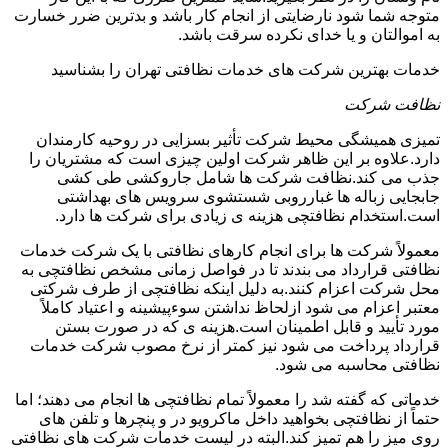
متوجه شما شود نارضایتی از انجام کار باشد و بدترین ضرر خسارت
به اموالتان و یا خدای نکرده سرقت باشد.
خدمات بهترین شرکت های خدمات نظافتی تهران را بشناسید
نظافت شرکت
تمیزی همیشگی محیط شرکت تأثیر بسزایی در روحیه کارمندان
دارد.علاوه بر این ظاهر شرکت اولین چیزی است که مشتریان را
جذب می کند.نظافت شرکت ها شامل جاروکشی طی کشی
جابجایی زباله ها غبارروبی شستشوی سرویس های بهداشتی
است.استخدام نظافتچی هزینه ی زیادی برای شرکت ها دارد.
معمولاً شرکت ها برای انجام کارهای نظافتی با یک شرکت خدمات
نظافتی قرارداد می بندند تا در فواصل زمانی مشخص نظافتچی به
محل شرکت اعزام کنند.به دلیل اینکه نظافتچی از طرف شرکتی
معتبر اعزام می شود ازلحاظ نداشتن سوءپیشینه و اعتیاد کاملاً
مورد تأیید و قابل اطمینان است.هزینه ی که در صورت بستن
قرارداد پرداخت می شود نیز کمتر از نرخ مصوب شرکت خدمات
نظافتی محاسبه می شود.
خدماتی که گفته شد را معمولاً تمام نظافتچی ها انجام می دهند؛ اما
حتماً از نظافتچی بخواهید داخل ماکرویو در و پنچرها و تلفن های
روی میز را هم تمیز کند.البته در لیست خدمات شرکت های نظافتی