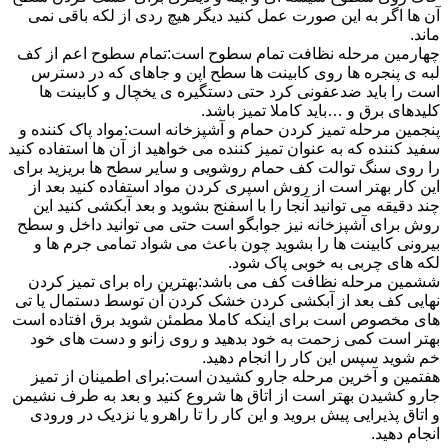
آن ها اگر به این صورت عمل کنید دیگر هیچ ردی از لکه باقی نمی
ماند.
چهارمین مرحله نظافت تمام سطوح است:تمام سطوح اعم از کف
لبه ی پنجره ها روی کابینت ها سطح اپن و جاهای که در دسترس
است را باید ضدعفونی کرد حتی دستگیره ی یخچال و کابینت ها
کلیدهای برق و …باید کاملا تمیز باشد.
پنجمین مرحله تمیز کردن حمام و آشپزخانه است:مواد پاک کننده و
سفید کننده که به عنوان تمیز کننده می خواهید از آن ها استفاده کنید
را روی سنگ توالت کف حمام روشویی و سایر سطح ها بریزید برای
این کار بهتر است از روش اسپری کردن مواد استفاده کنید بعد از
چند دقیقه می توانید آنجا را با اسفنج بشوید و بعد آبکشی کنید این
روش برای آشپزخانه نیز جوابگو است حتی می توانید داخل و سطح
بیرونی کابینت ها را بشوید چون باعث می شواد تمامی جرم ها و
لکه های چربی به خوبی پاک شود.
ششمین مرحله نظافت کف می باشد:بهترین راه برای تمیز کردن
نهایی کف بعد از آبکشی کردن خشک کردن آن توسط دستمال یا تی
های مخصوص است برای اینکه کاملا مطمئن شوید برق افتاده است
بهتر است کمی زحمت به خود بدهید و روی زانو و دست های خود
خم شوید سپس این کار را انجام دهید.
هفتمین و آخرین مرحله جارو کشیدن است:برای اطمینان از تمیز
جارو کشیدن بهتر است از اتاق ها شروع کنید و بعد به طرف نشیمن
و اتاق پذیرایی پیش بروید و این کار را تا راهرو یا نزدیک در ورودی
انجام دهید.