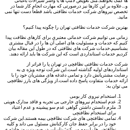
ها کمک بخواهند.مثل تعویض لامپ ها یا واشر شیرآلات باغبانی
و...علاوه بر این کارها نیز درصورتی که مهارت انجام کار شما در
تخصص نیروهای شرکت خدمات نظافتی باشد قطعاً دست تنها نمی
مانید.
بهترین شرکت خدمات نظافتی تهران را چگونه پیدا کنیم؟
زمانی می توانیم شرکت خدماتی معتبری برای کارهای نظافت پیدا
کنیم که خدمات و مسئولیت های اصلی آن ها را در قبال مشتری
بشناسیم.خدمات شرکت های نظافتی که در طول این مقاله بیان
کردیم خدمات استانداردی است که این شرکت ها باید ارائه دهند.
شرکت خدمات نظافتی نظافچی در تهران پا را فراتر از
استانداردهای اولیه گذاشته است.این شرکت توجه ویژه ی به
رضایت مشتریانش دارد و تمامی دغدغه های مشتریان خود را با
ارائه خدمات متفاوت پاسخ داده است.از ویژگی های بارز نظافچی
می توان به:
استخدام نیروی کار بومی
عدم استخدام نیروهای خارجی بی تجربه و فاقد مدارک هویتی
ملزم دانستن داشتن گواهی عدم سو پیشینه و عدم اعتیاد
برای استخدام نظافتچی
تمامی نظافتچی های شرکت نظافچی بیمه هستند.این شرکت
خود را در برابر حفظ جان کارکنانش مسئول می داند و کلیه
نظافتچی ها را بیمه می کند؛ بنابراین در صورت بروز حادثه ی