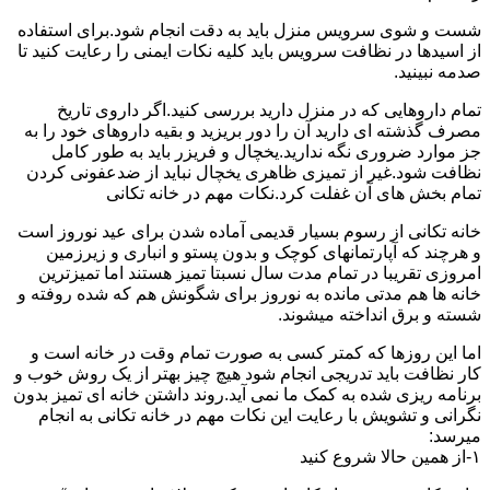
شست و شوی سرویس منزل باید به دقت انجام شود.برای استفاده
از اسیدها در نظافت سرویس باید کلیه نکات ایمنی را رعایت کنید تا
صدمه نبینید.
تمام داروهایی که در منزل دارید بررسی کنید.اگر داروی تاریخ
مصرف گذشته ای دارید آن را دور بریزید و بقیه داروهای خود را به
جز موارد ضروری نگه ندارید.یخچال و فریزر باید به طور کامل
نظافت شود.غیر از تمیزی ظاهری یخچال نباید از ضدعفونی کردن
تمام بخش های آن غفلت کرد.نکات مهم در خانه تکانی
خانه تکانی از رسوم بسیار قدیمی آماده شدن برای عید نوروز است
و هرچند که آپارتمانهای کوچک و بدون پستو و انباری و زیرزمین
امروزی تقریبا در تمام مدت سال نسبتا تمیز هستند اما تمیزترین
خانه ها هم مدتی مانده به نوروز برای شگونش هم که شده روفته و
شسته و برق انداخته میشوند.
اما این روزها که کمتر کسی به صورت تمام وقت در خانه است و
کار نظافت باید تدریجی انجام شود هیچ چیز بهتر از یک روش خوب و
برنامه ریزی شده به کمک ما نمی آید.روند داشتن خانه ای تمیز بدون
نگرانی و تشویش با رعایت این نکات مهم در خانه تکانی به انجام
میرسد:
۱-از همین حالا شروع کنید