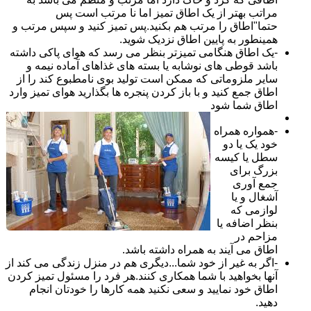
مراتب بهتر از یک اطاق تمیز اما نا مرتب است پس
حتما"اطاق را مرتب هم بکنید.پس تمیز کنید و سپس مرتب و
همینطور به پایین اطاق نزدیک شوید.
-یک اطاق هنگامی تمیزتر بنظر می رسد که هوای پاکی داشته
باشد قوطی های نوشابه یا بسته های غذاهای آماده نیمه و
سایر ملزوماتی که ممکن است تولید بوی نامطبوع کند را از
اطاق جمع کنید و با باز کردن پنجره ها بگذارید هوای تمیز وارد
اطاق شما شود
-همواره همراه
خود یک یا دو
سطل یا کیسه
بزرگ برای
جمع آوری
آشغال و یا
لوازمی که
بنظر اضافه یا
مزاحم در
اطاق می آیند به همراه داشته باشد.
-اگر به غیر از خود شما...دیگری هم در منزل زندگی می کند از
آنها بخواهید با شما همکاری کنند.هر فرد را مسئول تمیز کردن
اطاق خود نمایید و سعی نکنید همه کارها را خودتان انجام
دهید.