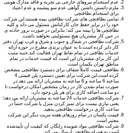
عدم استخدام نیروهای خارجی بی تجربه و فاقد مدارک هویتی
ملزم دانستن داشتن گواهی عدم سو پیشینه و عدم اعتیاد
برای استخدام نظافتچی
تمامی نظافتچی های شرکت نظافچی بیمه هستند.این شرکت
خود را در برابر حفظ جان کارکنانش مسئول می داند و کلیه
نظافتچی ها را بیمه می کند؛ بنابراین در صورت بروز حادثه ی
در حین کار مشتریان هیچ مسئولیتی نخواهند داشت.
شرکت نظافچی در شمال و جنوب و شرق و غرب تهران دفتر
کار دایر کرده است.تا به عنوان برندی مطرح در حوزه ارائه
خدمات نظافتی در تمام نقاط تهران فعالیت کند.جنبه مثبت
این کار برای مشتریان این است که قیمت خدمات در تمام
مناطق تهران یکسان است.
نظافچی قیمت کاملاً شفاف برای دستمزد نظافتچی مشخص
کرده است.این شرکت برای تعیین دستمزد پلن قیمتی 4
ساعته 6 ساعته و 8 ساعته به مشتریان ارائه می دهد.در
صورت تمام نشدن کار در زمان مشخص امکان درخواست تا
دو ساعت اضافه کاری برای هر پلن وجود دارد.
شرکت نظافچی خدمات 24 ساعته به مشتریان ارائه می دهد؛
یعنی نیازی نیست برای تمیز کردن منزل یا شرکت حتماً در
ساعت کاری درخواست نظافتچی بدهید.
قیمت یکسان در تمام روزهای هفته مزیت دیگر این شرکت
معتبر است.
شرکت نظافچی مواد شوینده رایگان که کیفیت آن تأییدشده
است به همراه نظافتچی ارسال می کند.