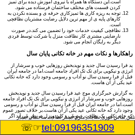
است.این دستگاه ها همراه با نیروی آموزش دیده برای تمیز
کردن قسمت های مختلف ساختمان فرستاده می شود.
توجه به ریزه کاری ها تمیزکاری حرفه ی و بسنده نکردن به
کارهای پایه ی از مهم ترین دلایل رضایت مشتریان نظافچی
است.
نظافچی کیفیت خدمات خود را تضمین می کند.در صورت
نارضایتی مشتری کار نظافت منزل یا شرکت توسط فردی
دیگر به رایگان انجام می شود.
راهکارها و نکات مهم در خانه تکانی پایان سال
ید فرا رسیدن سال جدید و نویدبخش روزهایی خوب و سرشار از
انرژی و نیکویی برای تک تک افراد جامعه است.اما در جامعه ایران
قبل از فرا رسیدن سال نو آداب و رسومی وجود دارد که خانه تکانی
عید یکی از آن هاست.
به گزارش خبرگزاری موج عید فرا رسیدن سال جدید و نویدبخش
روزهایی خوب و سرشار از انرژی و نیکویی برای تک تک افراد جامعه
است.اما در جامعه ایران قبل از فرا رسیدن سال نو آداب و رسومی
وجود دارد که خانه تکانی عید یکی از آن هاست.بر خلاف تصور عموم
که خانه تکانی یک نظافت عمومی و کلی منزل به نظر می آید اگر
تلفن تماس فوری
نظافت منزل آبشار نظافت ساختمان آبشار
بخواهیم به طور اصولی آن را انجام دهیم باید به برخی از نکات توجه
☞☏
tel:09196351909
بیشتر داشته باشیم.