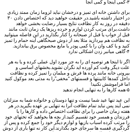
۳-کمی اینجا و کمی آنجا
برای داشتن خانه ای تمیز و درخشان نباید لزوما زمان ممتد زیادی
در اختیار داشته باشید.در حقیقت خواهید دید که اختصاص دادن ۳۰
دقیقه در روز به کار نظافت نتایج بسیار رضایت بخشی خواهد
داشت.برای مرتب کردن لوازم و خرده ریزها یک زمان ثابت مانند
قبل از خواب یا قبل از صبحانه را کنار بگذارید در این فاصله میتوانید
به نظافت هم بپردازید مثلا بعد از دوش صبحگاهی آینه حمام را تمیز
کنید و یا کف وان را با کمی پودر یا مایع مخصوص برق بیاندازید.
۴-گاهی میانبر زدن اشکالی ندارد
اگر تا اینجا هر توصیه ای را به جز مورد اول عملی کرده و یا به هر
علت دیگر وقت کم آورده اید نگران نشوید.بخشهای اساسی و
بیرونی خانه مانند پرده ها فرش و مبلمان را تمیز کرده و نظافت
داخل کمدها کابینتها و قسمتهای “مخفی”را به مدتی بعد موکول کنید
اما فراموشش نکنید!
۵-همه کارها را به تنهایی انجام ندهید
این عید تنها عید شما نیست و تنها دوستان و خانواده شما به منزلتان
نمی آیند پس نباید تمام نظافت آنرا به تنهایی بر عهده بگیرید.در هر
هفته زمان خاصی را برای نظافت اختصاص داده و کارها را با
فرزندان و همسر خود تقسیم کنید.از بچه ها بخواهید که تختهای خود
را مرتب کرده اسباب بازیها و لوازم دیگر خود را جمع کرده و پس از
گردگیری قفسه ها سرجای خود بگذارند.این کار نه تنها باری از دوش