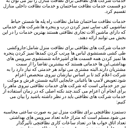
خدمات شرکت های نظافتی برای نظافت منازل را نیز می توان به
دو قسمت خدمات نظافت ساختمان و خدمات نظافت داخلی منازل
تقسیم کرد.
خدمات نظافت ساختمان شامل نظافت راه پله ها شستن حیاط
نماشویی کف سابی تمیز کردن درب و پنجره ها.شرکت های خدماتی
که دارای ماشین آلات تجاری نظافتی هستند بهترین خدمات را در این
بخش می توانند ارائه دهند.
خدمات شرکت های نظافتی برای نظافت منزل شامل:جاروکشی
طی کشی شستشوی لباس ها مرتب کردن کمدها تمیز کردن پنجره
ها تمیز کردن همه قسمت های آشپزخانه شستشوی سرویس های
بهداشتی.این ها خدماتی هستند که بیشترین تقاضا را از سمت
مشتریان دارند.البته مشتری می تواند هر خدمتی که نیاز دارد را به
شرکت اعلام کند تا بر اساس نیازشان نیروی متخصص اعزام
شود.تعویض لامپ ها باغبانی جابجایی اثاثیه شستن فرش و موکت
نیز جز خدماتی است که شرکت های خدمات نظافتی نیروی ماهر را
برای انجام آن اعزام می کنند.چند نکته اصلی که در زمان استفاده از
خدمات شرکت های نظافتی باید در نظر داشته باشید را بیان می
کنیم:
دستمزد نظافتچی برای نظافت منزل نیز به صورت ساعتی محاسبه
می شود.مسلم است که متراژ خانه تعداد سرویس های بهداشتی
تعداد اتاق خواب ها در تعداد ساعات کاری نظافتچی تأثیرگذار