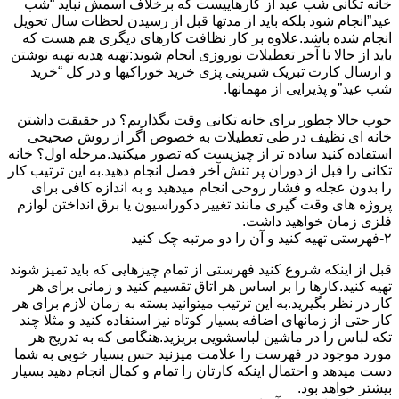
خانه تکانی شب عید از کارهاییست که برخلاف اسمش نباید “شب
عید”انجام شود بلکه باید از مدتها قبل از رسیدن لحظات سال تحویل
انجام شده باشد.علاوه بر کار نظافت کارهای دیگری هم هست که
باید از حالا تا آخر تعطیلات نوروزی انجام شوند:تهیه هدیه تهیه نوشتن
و ارسال کارت تبریک شیرینی پزی خرید خوراکیها و در کل “خرید
شب عید”و پذیرایی از مهمانها.
خوب حالا چطور برای خانه تکانی وقت بگذاریم؟ در حقیقت داشتن
خانه ای نظیف در طی تعطیلات به خصوص اگر از روش صحیحی
استفاده کنید ساده تر از چیزیست که تصور میکنید.مرحله اول؟ خانه
تکانی را قبل از دوران پر تنش آخر فصل انجام دهید.به این ترتیب کار
را بدون عجله و فشار روحی انجام میدهید و به اندازه کافی برای
پروژه های وقت گیری مانند تغییر دکوراسیون یا برق انداختن لوازم
فلزی زمان خواهید داشت.
۲-فهرستی تهیه کنید و آن را دو مرتبه چک کنید
قبل از اینکه شروع کنید فهرستی از تمام چیزهایی که باید تمیز شوند
تهیه کنید.کارها را بر اساس هر اتاق تقسیم کنید و زمانی برای هر
کار در نظر بگیرید.به این ترتیب میتوانید بسته به زمان لازم برای هر
کار حتی از زمانهای اضافه بسیار کوتاه نیز استفاده کنید و مثلا چند
تکه لباس را در ماشین لباسشویی بریزید.هنگامی که به تدریج هر
مورد موجود در فهرست را علامت میزنید حس بسیار خوبی به شما
دست میدهد و احتمال اینکه کارتان را تمام و کمال انجام دهید بسیار
بیشتر خواهد بود.