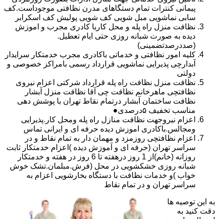
پیمانی کنترات تمام دستگاهای مدرن نظافتی موجوداست.کف
سابی نماشویی مبل شویی کف شویی پولیش کف اسکرابر
نظافت منزل راه پله و محل کاربا کادری مجرب و اموزش
دیده به صورت شبانه روزی حتی ایام تعطیل.
(صددرصدتضمینی)
کلیه امور نظافتی و خدماتی باکادری مجرب خدمتکار سرایدار
آبدارچی پذیرایی نماشویی قرارداد رسمی بامراکز خصوصی و
دولتی
نظافت منزل نظافت راه پله قرارداد شرکتی اعزام نیروی
نظافتچی ماهرخانم نظافت چی آقا نظافت منزل آبشار
نظافت ساختمان آبشار درتمام نقاط تهران با پوشش دهی
مناسب تخفیف ۵درصدی●
اعزام نیروجهت نظافت منازل راه پله ومحل کار.پذیرایی
ومجالس.باکادری اموزش دیده حرفه ای و ایرانی تماس
اعزام نظافتچی روزمزد و مهمان دار به تمام نقاط و در
سراسر تهران (حرفه ای و آموزش دیده )اعزام خدمتکار ثابت
روزانه (خانم)از 1 روز درهفته تا 6 روز در هفته و خدمتکار
شبانه روزی خشکشویی در محل (فرش.مبلمان.تشک خوش
خواب )و خدمات نظافت با دستگاه بخارشویی اعزام به
سراسر تهران و در تمام نقاط
به این توصیه ها
دقت کنید به