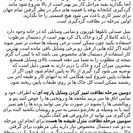
آنجا بگذارید بقیه مراحل کار نیز بهتر است از بالا شروع شود مانند
گردگیری کتابخانه بوفه یا قفسه های دیگر در نظر گرفتن تمام جهان
برای تمیز کاری باعث می شود هیچ قسمتی را جا نگذارید.
اولین مرحله در نظافت گردگیری است
مبل صندلی تابلوها تلوزیون و تمامی وسایلی که در خانه وجود دارد
را باید کاملا از گرد و خاک پاک کرد بهتر است از دستمال مرطوب
استفاده نکنید چون ممکن است برخی وسیله ها سخت تر تمیز شوند
البته اگر لکه هایی از قبل رو برخی وسایل باقی مانده است بهترین
کار استفاده از دستمال های مخصوص می باشد که با کمی آب گرم
نتیجه ی مطلوب را به شما می دهند قسمت بالای وسایل همیشع
بیشترین میزان گرد و خاک را دربر دارند به همین دلیل است که
توصیه می شود گرد گیری از بالا به پایین انجام شود چون اگر از
طبقات پایین شروع کنید هنگامی که به انتهای کار و طبقه آخر می
رشسد ممکن است کل خاک ها بر روی طبقات پایین ریخته شود.
دومین مرحله نظافت تمیز کردن وسایل پارچه ای
:به اطراف خود و
تمامی اتاق ها سر بزنید ملحفه ها و روتختی ها را عوض کنید پتو و
روبالشتی ها را بشوید در صورت نیاز می توانید پرده ها را هم تمیز
کنید یا به وسیله ی بخارشو دستی به سر و رویشان بکشید البته برای
گردگیری می توانید از جاروبرقی هم کمک بگیرید.
سومین مرحله نظافت منزل شیشه ها هست
:برای انجام این مرحله
به دو عدد دستمال مخصوص نیاز دارید یکی مرطوب برای گرفتن
خاک روی سطوح شیشه ای و آینه و دیگری برای خشک کردن سطح