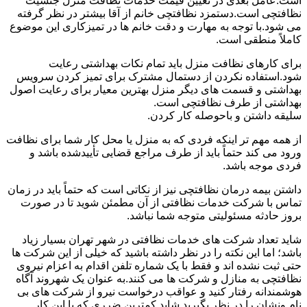
است.عامل بعدی در تعیین قیمت خدمات نظافت منزل جنسیت
نظافتچی است.دستمزد نظافتچی خانم از آقا بیشتر در نظر گرفته
می شود.با توجه به مهارت و دقت خانم ها در تمیزکاری این موضوع
کاملاً منطقی است.
برای کارهای نظافت منزل باید تمام نکات بهداشتی رعایت
شود.استفاده نکردن از دستمال مشترک برای تمیز کردن سرویس
بهداشتی و قسمت های دیگر منزل بهترین معیار برای رعایت اصول
بهداشتی از طرف نظافتچی است.
سلیقه داشتن و باحوصله کار کردن.
از همه مهم تر اینکه فردی که به منزل یا محل کار شما برای نظافت
ورود می کند حتماً باید از طرف مراجع قضایی تأییدشده باشد و
فردی موجه باشد.
داشتن بیمه درمان نظافتچی نیز از نکاتی است که حتماً باید در زمان
تماس با شرکت خدمات نظافتی از آن مطمئن شوید تا در صورت
بروز حادثه مسئولیتی متوجه شما نباشد.
شاید تعداد شرکت های خدمات نظافتی در شهر تهران بسیار زیاد
باشد؛ اما این نکته را در نظر داشته باشید که خیلی از این شرکت ها
حتی ثبت نشده اند و فقط با یک شماره تلفن اقدام به اعزام نیروی
نظافتچی به منازل و شرکت ها می کنند.به عنوان یک شهروند آگاه
هوشمندانه رفتار کنید و عواقب درخواست نیرو از شرکت های بی
نام ونشان را در نظر بگیرید.شاید کمترین ضرری که با این کار