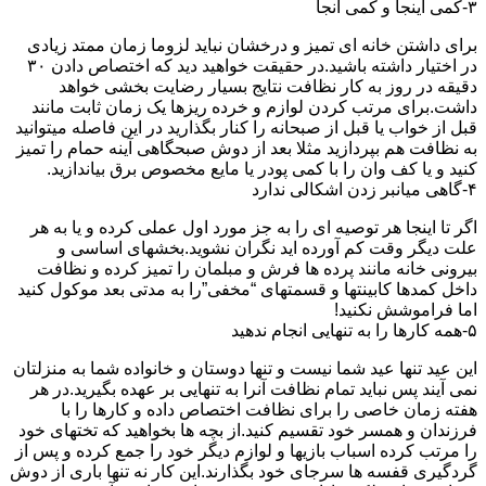
۳-کمی اینجا و کمی آنجا
برای داشتن خانه ای تمیز و درخشان نباید لزوما زمان ممتد زیادی
در اختیار داشته باشید.در حقیقت خواهید دید که اختصاص دادن ۳۰
دقیقه در روز به کار نظافت نتایج بسیار رضایت بخشی خواهد
داشت.برای مرتب کردن لوازم و خرده ریزها یک زمان ثابت مانند
قبل از خواب یا قبل از صبحانه را کنار بگذارید در این فاصله میتوانید
به نظافت هم بپردازید مثلا بعد از دوش صبحگاهی آینه حمام را تمیز
کنید و یا کف وان را با کمی پودر یا مایع مخصوص برق بیاندازید.
۴-گاهی میانبر زدن اشکالی ندارد
اگر تا اینجا هر توصیه ای را به جز مورد اول عملی کرده و یا به هر
علت دیگر وقت کم آورده اید نگران نشوید.بخشهای اساسی و
بیرونی خانه مانند پرده ها فرش و مبلمان را تمیز کرده و نظافت
داخل کمدها کابینتها و قسمتهای “مخفی”را به مدتی بعد موکول کنید
اما فراموشش نکنید!
۵-همه کارها را به تنهایی انجام ندهید
این عید تنها عید شما نیست و تنها دوستان و خانواده شما به منزلتان
نمی آیند پس نباید تمام نظافت آنرا به تنهایی بر عهده بگیرید.در هر
هفته زمان خاصی را برای نظافت اختصاص داده و کارها را با
فرزندان و همسر خود تقسیم کنید.از بچه ها بخواهید که تختهای خود
را مرتب کرده اسباب بازیها و لوازم دیگر خود را جمع کرده و پس از
گردگیری قفسه ها سرجای خود بگذارند.این کار نه تنها باری از دوش