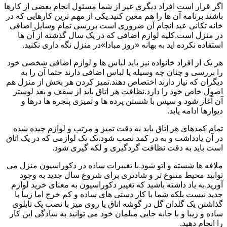
اگر قرار است افراد دیگری غیر از شما مسئول انجام بعضی از کارها
باشند برنامه آن ها را هم معین کنید.یکی از مهم ترین کارهایی که در
خانه تکانی عید انجام آن ضروری است بررسی تمام وسایل اضافی
در منزل است.کلیه لوازم اضافی که در یک سال گذشته از آن ها
استفاده نکرده اید به بهانه «روز مبادا»در منزل نگه داری نکنید.
هر یک از افراد خانواده نیز باید لباس ها و لوازم اضافی شخصی خود
را بررسی و چنان چه وسیله یا لباس اضافی دارند حتما آن را به
دیگران که نیاز دارند اختصاص دهند.تمیز کردن هر بخش از منزل هم
اصول خاص خود را دارد.نظافت هر اتاق باید از سقف و بعد لوستر
آن آغاز شود و سپس با شستن پرده ها و تمیزی پنجره ها درها و
دیوارها ادامه یابد.
تمام کمدهای هر اتاق باید به دقت تمیز و مرتب و لوازم چیده شده
در آن یادداشت و به در کمد نصب شود.تک تک لوازمی که در یک اتاق
است باید به دقت نظافت گردگیری و لکه گیری شود.
ملافه ها شسته و اتو شود.با تغییرات ساده در دکوراسیون منزل می
توانید محیط متنوع تر و شادتری برای شروع سال جدید به وجود
آورید.به یاد داشته باشید که تغییر دکوراسیون به معنای خرید لوازم
جدید نیست بلکه شما با کار دستی های ساده و کم خرج اما زیبا با
گذاشتن یک گلدان گل در گوشه اتاق یا روی میز با نصب یک تابلوی
ساده و زیبا و با جابه جایی مبلمان خود می توانید به سادگی این کار
را انجام دهید.