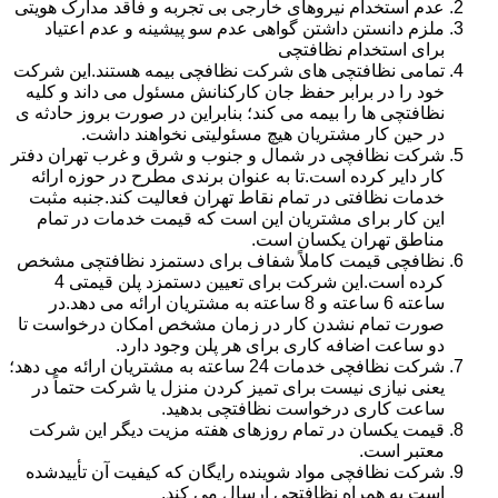
عدم استخدام نیروهای خارجی بی تجربه و فاقد مدارک هویتی
ملزم دانستن داشتن گواهی عدم سو پیشینه و عدم اعتیاد
برای استخدام نظافتچی
تمامی نظافتچی های شرکت نظافچی بیمه هستند.این شرکت
خود را در برابر حفظ جان کارکنانش مسئول می داند و کلیه
نظافتچی ها را بیمه می کند؛ بنابراین در صورت بروز حادثه ی
در حین کار مشتریان هیچ مسئولیتی نخواهند داشت.
شرکت نظافچی در شمال و جنوب و شرق و غرب تهران دفتر
کار دایر کرده است.تا به عنوان برندی مطرح در حوزه ارائه
خدمات نظافتی در تمام نقاط تهران فعالیت کند.جنبه مثبت
این کار برای مشتریان این است که قیمت خدمات در تمام
مناطق تهران یکسان است.
نظافچی قیمت کاملاً شفاف برای دستمزد نظافتچی مشخص
کرده است.این شرکت برای تعیین دستمزد پلن قیمتی 4
ساعته 6 ساعته و 8 ساعته به مشتریان ارائه می دهد.در
صورت تمام نشدن کار در زمان مشخص امکان درخواست تا
دو ساعت اضافه کاری برای هر پلن وجود دارد.
شرکت نظافچی خدمات 24 ساعته به مشتریان ارائه می دهد؛
یعنی نیازی نیست برای تمیز کردن منزل یا شرکت حتماً در
ساعت کاری درخواست نظافتچی بدهید.
قیمت یکسان در تمام روزهای هفته مزیت دیگر این شرکت
معتبر است.
شرکت نظافچی مواد شوینده رایگان که کیفیت آن تأییدشده
است به همراه نظافتچی ارسال می کند.