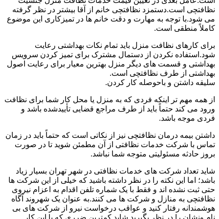
است.عامل بعدی در تعیین قیمت خدمات نظافت منزل جنسیت
نظافتچی است.دستمزد نظافتچی خانم از آقا بیشتر در نظر گرفته
می شود.با توجه به مهارت و دقت خانم ها در تمیزکاری این موضوع
کاملاً منطقی است.
برای کارهای نظافت منزل باید تمام نکات بهداشتی رعایت
شود.استفاده نکردن از دستمال مشترک برای تمیز کردن سرویس
بهداشتی و قسمت های دیگر منزل بهترین معیار برای رعایت اصول
بهداشتی از طرف نظافتچی است.
سلیقه داشتن و باحوصله کار کردن.
از همه مهم تر اینکه فردی که به منزل یا محل کار شما برای نظافت
ورود می کند حتماً باید از طرف مراجع قضایی تأییدشده باشد و
فردی موجه باشد.
داشتن بیمه درمان نظافتچی نیز از نکاتی است که حتماً باید در زمان
تماس با شرکت خدمات نظافتی از آن مطمئن شوید تا در صورت
بروز حادثه مسئولیتی متوجه شما نباشد.
شاید تعداد شرکت های خدمات نظافتی در شهر تهران بسیار زیاد
باشد؛ اما این نکته را در نظر داشته باشید که خیلی از این شرکت ها
حتی ثبت نشده اند و فقط با یک شماره تلفن اقدام به اعزام نیروی
نظافتچی به منازل و شرکت ها می کنند.به عنوان یک شهروند آگاه
هوشمندانه رفتار کنید و عواقب درخواست نیرو از شرکت های بی
نام ونشان را در نظر بگیرید.شاید کمترین ضرری که با این کار