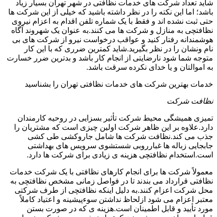
شاید تعداد شرکت های خدمات نظافتی در شهر تهران بسیار زیاد
باشد؛ اما این نکته را در نظر داشته باشید که خیلی از این شرکت ها
حتی ثبت نشده اند و فقط با یک شماره تلفن اقدام به اعزام نیروی
نظافتچی به منازل و شرکت ها می کنند.به عنوان یک شهروند آگاه
هوشمندانه رفتار کنید و عواقب درخواست نیرو از شرکت های بی
نام ونشان را در نظر بگیرید.شاید کمترین ضرری که با این کار
متوجه شما شود نارضایتی از انجام کار باشد و بدترین ضرر خسارت
به اموالتان و یا خدای نکرده سرقت باشد.
خدمات بهترین شرکت های خدمات نظافتی تهران را بشناسید
نظافت شرکت
تمیزی همیشگی محیط شرکت تأثیر بسزایی در روحیه کارمندان
دارد.علاوه بر این ظاهر شرکت اولین چیزی است که مشتریان را
جذب می کند.نظافت شرکت ها شامل جاروکشی طی کشی
جابجایی زباله ها غبارروبی شستشوی سرویس های بهداشتی
است.استخدام نظافتچی هزینه ی زیادی برای شرکت ها دارد.
معمولاً شرکت ها برای انجام کارهای نظافتی با یک شرکت خدمات
نظافتی قرارداد می بندند تا در فواصل زمانی مشخص نظافتچی به
محل شرکت اعزام کنند.به دلیل اینکه نظافتچی از طرف شرکتی
معتبر اعزام می شود ازلحاظ نداشتن سوءپیشینه و اعتیاد کاملاً
مورد تأیید و قابل اطمینان است.هزینه ی که در صورت بستن