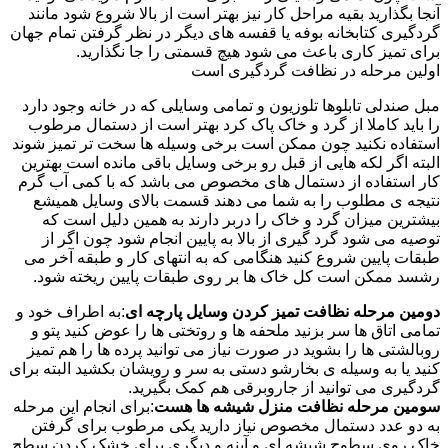
آنجا بگذارید بقیه مراحل کار نیز بهتر است از بالا شروع شود مانند
گردگیری کتابخانه بوفه یا قفسه های دیگر در نظر گرفتن تمام جهان
برای تمیز کاری باعث می شود هیچ قسمتی را جا نگذارید.
اولین مرحله در نظافت گردگیری است
مبل صندلی تابلوها تلوزیون و تمامی وسایلی که در خانه وجود دارد
را باید کاملا از گرد و خاک پاک کرد بهتر است از دستمال مرطوب
استفاده نکنید چون ممکن است برخی وسیله ها سخت تر تمیز شوند
البته اگر لکه هایی از قبل رو برخی وسایل باقی مانده است بهترین
کار استفاده از دستمال های مخصوص می باشد که با کمی آب گرم
نتیجه ی مطلوب را به شما می دهند قسمت بالای وسایل همیشع
بیشترین میزان گرد و خاک را دربر دارند به همین دلیل است که
توصیه می شود گرد گیری از بالا به پایین انجام شود چون اگر از
طبقات پایین شروع کنید هنگامی که به انتهای کار و طبقه آخر می
رشسد ممکن است کل خاک ها بر روی طبقات پایین ریخته شود.
دومین مرحله نظافت تمیز کردن وسایل پارچه ای
:به اطراف خود و
تمامی اتاق ها سر بزنید ملحفه ها و روتختی ها را عوض کنید پتو و
روبالشتی ها را بشوید در صورت نیاز می توانید پرده ها را هم تمیز
کنید یا به وسیله ی بخارشو دستی به سر و رویشان بکشید البته برای
گردگیری می توانید از جاروبرقی هم کمک بگیرید.
سومین مرحله نظافت منزل شیشه ها هست
:برای انجام این مرحله
به دو عدد دستمال مخصوص نیاز دارید یکی مرطوب برای گرفتن
خاک روی سطوح شیشه ای و آینه و دیگری برای خشک کردن سطح