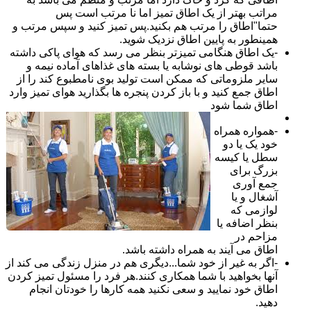
مراتب بهتر از یک اطاق تمیز اما نا مرتب است پس
حتما"اطاق را مرتب هم بکنید.پس تمیز کنید و سپس مرتب و
همینطور به پایین اطاق نزدیک شوید.
-یک اطاق هنگامی تمیزتر بنظر می رسد که هوای پاکی داشته
باشد قوطی های نوشابه یا بسته های غذاهای آماده نیمه و
سایر ملزوماتی که ممکن است تولید بوی نامطبوع کند را از
اطاق جمع کنید و با باز کردن پنجره ها بگذارید هوای تمیز وارد
اطاق شما شود
-همواره همراه
خود یک یا دو
سطل یا کیسه
بزرگ برای
جمع آوری
آشغال و یا
لوازمی که
بنظر اضافه یا
مزاحم در
اطاق می آیند به همراه داشته باشد.
-اگر به غیر از خود شما...دیگری هم در منزل زندگی می کند از
آنها بخواهید با شما همکاری کنند.هر فرد را مسئول تمیز کردن
اطاق خود نمایید و سعی نکنید همه کارها را خودتان انجام
دهید.