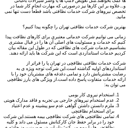
ها کمک بخواهند.مثل تعویض لامپ ها یا واشر شیرآلات باغبانی
و...علاوه بر این کارها نیز درصورتی که مهارت انجام کار شما در
تخصص نیروهای شرکت خدمات نظافتی باشد قطعاً دست تنها نمی
مانید.
بهترین شرکت خدمات نظافتی تهران را چگونه پیدا کنیم؟
زمانی می توانیم شرکت خدماتی معتبری برای کارهای نظافت پیدا
کنیم که خدمات و مسئولیت های اصلی آن ها را در قبال مشتری
بشناسیم.خدمات شرکت های نظافتی که در طول این مقاله بیان
کردیم خدمات استانداردی است که این شرکت ها باید ارائه دهند.
شرکت خدمات نظافتی نظافچی در تهران پا را فراتر از
استانداردهای اولیه گذاشته است.این شرکت توجه ویژه ی به
رضایت مشتریانش دارد و تمامی دغدغه های مشتریان خود را با
ارائه خدمات متفاوت پاسخ داده است.از ویژگی های بارز نظافچی
می توان به:
استخدام نیروی کار بومی
عدم استخدام نیروهای خارجی بی تجربه و فاقد مدارک هویتی
ملزم دانستن داشتن گواهی عدم سو پیشینه و عدم اعتیاد
برای استخدام نظافتچی
تمامی نظافتچی های شرکت نظافچی بیمه هستند.این شرکت
خود را در برابر حفظ جان کارکنانش مسئول می داند و کلیه
نظافتچی ها را بیمه می کند؛ بنابراین در صورت بروز حادثه ی