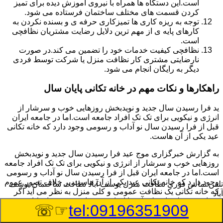
است.این دستگاه ها همراه با نیروی آموزش دیده برای تمیز
کردن قسمت های مختلف ساختمان فرستاده می شود.
توجه به ریزه کاری ها تمیزکاری حرفه ی و بسنده نکردن به
کارهای پایه ی از مهم ترین دلایل رضایت مشتریان نظافچی
است.
نظافچی کیفیت خدمات خود را تضمین می کند.در صورت
نارضایتی مشتری کار نظافت منزل یا شرکت توسط فردی
دیگر به رایگان انجام می شود.
راهکارها و نکات مهم در خانه تکانی پایان سال
ید فرا رسیدن سال جدید و نویدبخش روزهایی خوب و سرشار از
انرژی و نیکویی برای تک تک افراد جامعه است.اما در جامعه ایران
قبل از فرا رسیدن سال نو آداب و رسومی وجود دارد که خانه تکانی
عید یکی از آن هاست.
به گزارش خبرگزاری موج عید فرا رسیدن سال جدید و نویدبخش
روزهایی خوب و سرشار از انرژی و نیکویی برای تک تک افراد جامعه
است.اما در جامعه ایران قبل از فرا رسیدن سال نو آداب و رسومی
وجود دارد که خانه تکانی عید یکی از آن هاست.بر خلاف تصور عموم
تلفن تماس فوری
نظافت منزل یوسف آباد نظافت ساختمان یوسف
که خانه تکانی یک نظافت عمومی و کلی منزل به نظر می آید اگر
آباد
بخواهیم به طور اصولی آن را انجام دهیم باید به برخی از نکات توجه
☞☏
tel:09196351909
بیشتر داشته باشیم.