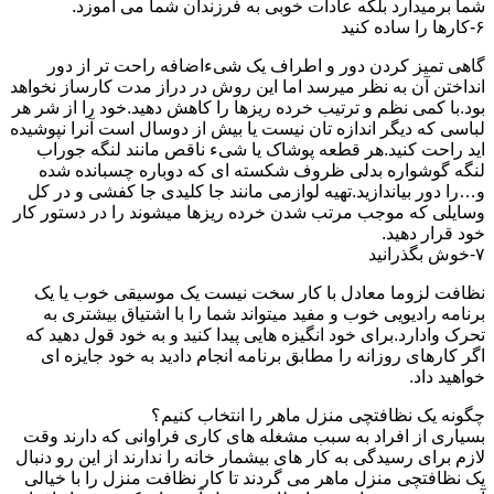
شما برمیدارد بلکه عادات خوبی به فرزندان شما می آموزد.
۶-کارها را ساده کنید
گاهی تمیز کردن دور و اطراف یک شیءاضافه راحت تر از دور
انداختن آن به نظر میرسد اما این روش در دراز مدت کارساز نخواهد
بود.با کمی نظم و ترتیب خرده ریزها را کاهش دهید.خود را از شر هر
لباسی که دیگر اندازه تان نیست یا بیش از دوسال است آنرا نپوشیده
اید راحت کنید.هر قطعه پوشاک یا شیء ناقص مانند لنگه جوراب
لنگه گوشواره بدلی ظروف شکسته ای که دوباره چسبانده شده
و…را دور بیاندازید.تهیه لوازمی مانند جا کلیدی جا کفشی و در کل
وسایلی که موجب مرتب شدن خرده ریزها میشوند را در دستور کار
خود قرار دهید.
۷-خوش بگذرانید
نظافت لزوما معادل با کار سخت نیست یک موسیقی خوب یا یک
برنامه رادیویی خوب و مفید میتواند شما را با اشتیاق بیشتری به
تحرک وادارد.برای خود انگیزه هایی پیدا کنید و به خود قول دهید که
اگر کارهای روزانه را مطابق برنامه انجام دادید به خود جایزه ای
خواهید داد.
چگونه یک نظافتچی منزل ماهر را انتخاب کنیم؟
بسیاری از افراد به سبب مشغله های کاری فراوانی که دارند وقت
لازم برای رسیدگی به کار های بیشمار خانه را ندارند از این رو دنبال
یک نظافتچی منزل ماهر می گردند تا کار نظافت منزل را با خیالی