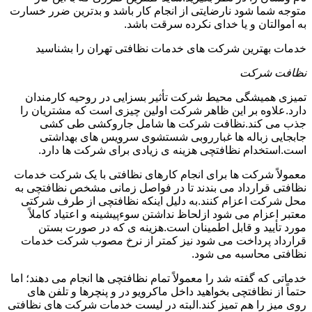
متوجه شما شود نارضایتی از انجام کار باشد و بدترین ضرر خسارت
به اموالتان و یا خدای نکرده سرقت باشد.
خدمات بهترین شرکت های خدمات نظافتی تهران را بشناسید
نظافت شرکت
تمیزی همیشگی محیط شرکت تأثیر بسزایی در روحیه کارمندان
دارد.علاوه بر این ظاهر شرکت اولین چیزی است که مشتریان را
جذب می کند.نظافت شرکت ها شامل جاروکشی طی کشی
جابجایی زباله ها غبارروبی شستشوی سرویس های بهداشتی
است.استخدام نظافتچی هزینه ی زیادی برای شرکت ها دارد.
معمولاً شرکت ها برای انجام کارهای نظافتی با یک شرکت خدمات
نظافتی قرارداد می بندند تا در فواصل زمانی مشخص نظافتچی به
محل شرکت اعزام کنند.به دلیل اینکه نظافتچی از طرف شرکتی
معتبر اعزام می شود ازلحاظ نداشتن سوءپیشینه و اعتیاد کاملاً
مورد تأیید و قابل اطمینان است.هزینه ی که در صورت بستن
قرارداد پرداخت می شود نیز کمتر از نرخ مصوب شرکت خدمات
نظافتی محاسبه می شود.
خدماتی که گفته شد را معمولاً تمام نظافتچی ها انجام می دهند؛ اما
حتماً از نظافتچی بخواهید داخل ماکرویو در و پنچرها و تلفن های
روی میز را هم تمیز کند.البته در لیست خدمات شرکت های نظافتی