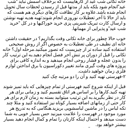
خانه تکانی شب عید از کارهاییست که برخلاف اسمش نباید “شب
عید”انجام شود بلکه باید از مدتها قبل از رسیدن لحظات سال تحویل
انجام شده باشد.علاوه بر کار نظافت کارهای دیگری هم هست که
باید از حالا تا آخر تعطیلات نوروزی انجام شوند:تهیه هدیه تهیه نوشتن
و ارسال کارت تبریک شیرینی پزی خرید خوراکیها و در کل “خرید
شب عید”و پذیرایی از مهمانها.
خوب حالا چطور برای خانه تکانی وقت بگذاریم؟ در حقیقت داشتن
خانه ای نظیف در طی تعطیلات به خصوص اگر از روش صحیحی
استفاده کنید ساده تر از چیزیست که تصور میکنید.مرحله اول؟ خانه
تکانی را قبل از دوران پر تنش آخر فصل انجام دهید.به این ترتیب کار
را بدون عجله و فشار روحی انجام میدهید و به اندازه کافی برای
پروژه های وقت گیری مانند تغییر دکوراسیون یا برق انداختن لوازم
فلزی زمان خواهید داشت.
۲-فهرستی تهیه کنید و آن را دو مرتبه چک کنید
قبل از اینکه شروع کنید فهرستی از تمام چیزهایی که باید تمیز شوند
تهیه کنید.کارها را بر اساس هر اتاق تقسیم کنید و زمانی برای هر
کار در نظر بگیرید.به این ترتیب میتوانید بسته به زمان لازم برای هر
کار حتی از زمانهای اضافه بسیار کوتاه نیز استفاده کنید و مثلا چند
تکه لباس را در ماشین لباسشویی بریزید.هنگامی که به تدریج هر
مورد موجود در فهرست را علامت میزنید حس بسیار خوبی به شما
دست میدهد و احتمال اینکه کارتان را تمام و کمال انجام دهید بسیار
بیشتر خواهد بود.