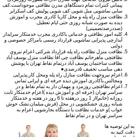
پیمانی کنترات تمام دستگاهای مدرن نظافتی موجوداست.کف
سابی نماشویی مبل شویی کف شویی پولیش کف اسکرابر
نظافت منزل راه پله و محل کاربا کادری مجرب و اموزش
دیده به صورت شبانه روزی حتی ایام تعطیل.
(صددرصدتضمینی)
کلیه امور نظافتی و خدماتی باکادری مجرب خدمتکار سرایدار
آبدارچی پذیرایی نماشویی قرارداد رسمی بامراکز خصوصی و
دولتی
نظافت منزل نظافت راه پله قرارداد شرکتی اعزام نیروی
نظافتچی ماهرخانم نظافت چی آقا نظافت منزل یوسف آباد
نظافت ساختمان یوسف آباد درتمام نقاط تهران با پوشش
دهی مناسب تخفیف ۵درصدی●
اعزام نیروجهت نظافت منازل راه پله ومحل کار.پذیرایی
ومجالس.باکادری اموزش دیده حرفه ای و ایرانی تماس
اعزام نظافتچی روزمزد و مهمان دار به تمام نقاط و در
سراسر تهران (حرفه ای و آموزش دیده )اعزام خدمتکار ثابت
روزانه (خانم)از 1 روز درهفته تا 6 روز در هفته و خدمتکار
شبانه روزی خشکشویی در محل (فرش.مبلمان.تشک خوش
خواب )و خدمات نظافت با دستگاه بخارشویی اعزام به
سراسر تهران و در تمام نقاط
به این توصیه ها
دقت کنید به