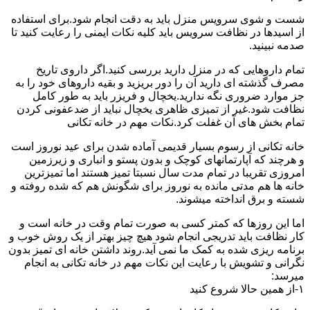
شست و شوی سرویس منزل باید به دقت انجام شود.برای استفاده
از اسیدها در نظافت سرویس باید کلیه نکات ایمنی را رعایت کنید تا
صدمه نبینید.
تمام داروهایی که در منزل دارید بررسی کنید.اگر داروی تاریخ
مصرف گذشته ای دارید آن را دور بریزید و بقیه داروهای خود را به
جز موارد ضروری نگه ندارید.یخچال و فریزر باید به طور کامل
نظافت شود.غیر از تمیزی ظاهری یخچال نباید از ضدعفونی کردن
تمام بخش های آن غفلت کرد.نکات مهم در خانه تکانی
خانه تکانی از رسوم بسیار قدیمی آماده شدن برای عید نوروز است
و هرچند که آپارتمانهای کوچک و بدون پستو و انباری و زیرزمین
امروزی تقریبا در تمام مدت سال نسبتا تمیز هستند اما تمیزترین
خانه ها هم مدتی مانده به نوروز برای شگونش هم که شده روفته و
شسته و برق انداخته میشوند.
اما این روزها که کمتر کسی به صورت تمام وقت در خانه است و
کار نظافت باید تدریجی انجام شود هیچ چیز بهتر از یک روش خوب و
برنامه ریزی شده به کمک ما نمی آید.روند داشتن خانه ای تمیز بدون
نگرانی و تشویش با رعایت این نکات مهم در خانه تکانی به انجام
میرسد:
۱-از همین حالا شروع کنید