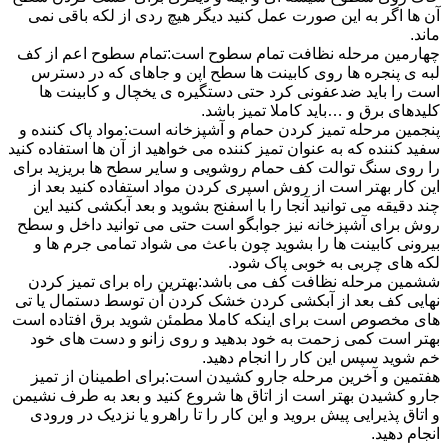
آن ها اگر به این صورت عمل کنید دیگر هیچ ردی از لکه باقی نمی
ماند.
چهارمین مرحله نظافت تمام سطوح است:تمام سطوح اعم از کف
لبه ی پنجره ها روی کابینت ها سطح اپن و جاهای که در دسترس
است را باید ضدعفونی کرد حتی دستگیره ی یخچال و کابینت ها
کلیدهای برق و …باید کاملا تمیز باشد.
پنجمین مرحله تمیز کردن حمام و آشپزخانه است:مواد پاک کننده و
سفید کننده که به عنوان تمیز کننده می خواهید از آن ها استفاده کنید
را روی سنگ توالت کف حمام روشویی و سایر سطح ها بریزید برای
این کار بهتر است از روش اسپری کردن مواد استفاده کنید بعد از
چند دقیقه می توانید آنجا را با اسفنج بشوید و بعد آبکشی کنید این
روش برای آشپزخانه نیز جوابگو است حتی می توانید داخل و سطح
بیرونی کابینت ها را بشوید چون باعث می شواد تمامی جرم ها و
لکه های چربی به خوبی پاک شود.
ششمین مرحله نظافت کف می باشد:بهترین راه برای تمیز کردن
نهایی کف بعد از آبکشی کردن خشک کردن آن توسط دستمال یا تی
های مخصوص است برای اینکه کاملا مطمئن شوید برق افتاده است
بهتر است کمی زحمت به خود بدهید و روی زانو و دست های خود
خم شوید سپس این کار را انجام دهید.
هفتمین و آخرین مرحله جارو کشیدن است:برای اطمینان از تمیز
جارو کشیدن بهتر است از اتاق ها شروع کنید و بعد به طرف نشیمن
و اتاق پذیرایی پیش بروید و این کار را تا راهرو یا نزدیک در ورودی
انجام دهید.