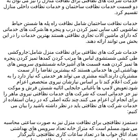
خدمات شرکت های نظافتی برای نظافت منازل را نیز می توان به
دو قسمت خدمات نظافت ساختمان و خدمات نظافت داخلی منازل
تقسیم کرد.
خدمات نظافت ساختمان شامل نظافت راه پله ها شستن حیاط
نماشویی کف سابی تمیز کردن درب و پنجره ها.شرکت های خدماتی
که دارای ماشین آلات تجاری نظافتی هستند بهترین خدمات را در این
بخش می توانند ارائه دهند.
خدمات شرکت های نظافتی برای نظافت منزل شامل:جاروکشی
طی کشی شستشوی لباس ها مرتب کردن کمدها تمیز کردن پنجره
ها تمیز کردن همه قسمت های آشپزخانه شستشوی سرویس های
بهداشتی.این ها خدماتی هستند که بیشترین تقاضا را از سمت
مشتریان دارند.البته مشتری می تواند هر خدمتی که نیاز دارد را به
شرکت اعلام کند تا بر اساس نیازشان نیروی متخصص اعزام
شود.تعویض لامپ ها باغبانی جابجایی اثاثیه شستن فرش و موکت
نیز جز خدماتی است که شرکت های خدمات نظافتی نیروی ماهر را
برای انجام آن اعزام می کنند.چند نکته اصلی که در زمان استفاده از
خدمات شرکت های نظافتی باید در نظر داشته باشید را بیان می
کنیم:
دستمزد نظافتچی برای نظافت منزل نیز به صورت ساعتی محاسبه
می شود.مسلم است که متراژ خانه تعداد سرویس های بهداشتی
تعداد اتاق خواب ها در تعداد ساعات کاری نظافتچی تأثیرگذار