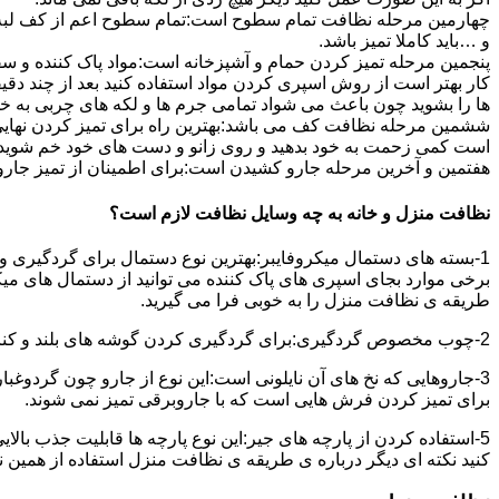
چهارمین مرحله نظافت تمام سطوح است:تمام سطوح اعم از کف لبه ی 
و …باید کاملا تمیز باشد.
پنجمین مرحله تمیز کردن حمام و آشپزخانه است:مواد پاک کننده و سفی
کار بهتر است از روش اسپری کردن مواد استفاده کنید بعد از چند دقیق
ها را بشوید چون باعث می شواد تمامی جرم ها و لکه های چربی به خ
ششمین مرحله نظافت کف می باشد:بهترین راه برای تمیز کردن نهای
است کمی زحمت به خود بدهید و روی زانو و دست های خود خم شوید سپ
هفتمین و آخرین مرحله جارو کشیدن است:برای اطمینان از تمیز جارو کش
نظافت منزل و خانه به چه وسایل نظافت لازم است؟
1-بسته های دستمال میکروفایبر:بهترین نوع دستمال برای گردگیری و
برخی موارد بجای اسپری های پاک کننده می توانید از دستمال های می
طریقه ی نظافت منزل را به خوبی فرا می گیرید.
2-چوب مخصوص گردگیری:برای گردگیری کردن گوشه های بلند و کناره هایی که دسترسی به آن سخت است استفاده می شود بهتر از در سر این چوب یک دستمال میکروفایبر وصل کنید.
3-جاروهایی که نخ های آن نایلونی است:این نوع از جارو چون گردوغبار
برای تمیز کردن فرش هایی است که با جاروبرقی تمیز نمی شوند.
5-استفاده کردن از پارچه های جیر:این نوع پارچه ها قابلیت جذب بال
کنید نکته ای دیگر درباره ی طریقه ی نظافت منزل استفاده از همین ن