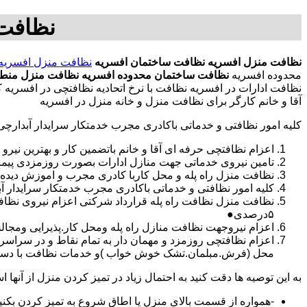
نظافت 
نظافت منزل افسریه
نظافت ساختمان افسریه
نظافت منزل افسریه
محدوده افسریه
نظافت ساختمان محدوده افسریه
نظافت منزل منطق
نظافت ادارات در افسریه نظافت با نرخ اتحادیه نظافتچی در افسری
آقا و خانم کارگر برای نظافت منزل و خانه منزل در افسریه
کلیه امور نظافتی و خدماتی باکادری مجرب خدمتکار سرایدار آبدارچ
اعزام نظافتچی حرفه ای آقا و خانم باتضمین کار و بهترین نیرو 
تامین نیروی خدماتی جهت منازل ادارات بصورت روزمزدی پی
نظافت منزل راه پله و محل کاربا کادری مجرب و اموزش دیده
کلیه امور نظافتی و خدماتی باکادری مجرب خدمتکار سرایدار 
نظافت منزل نظافت راه پله قرارداد شرکتی اعزام نیروی نظ
۵درصدی●
اعزام نیروجهت نظافت منازل راه پله ومحل کار.پذیرایی ومجا
محل (فرش.مبلمان.تشک خوش خواب )و خدمات نظافت با دستگاه
به این توصیه ها دقت کنید به احتمال زیاد در تمیز کردن منزل از آنها اس
-همواره از قسمت بالای منزل یا اطاق شروع به تمیز کردن بکنی