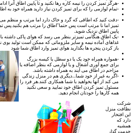
-هرگز تمیز کردن را نیمه کاره رها نکنید و تا پایین اطاق آنرا ادام
-تمام لوازمی را که برای تمیز کردن نیاز دارید همراه خود به اطا
-دقت کنید که اطاقی که گرد و خاک دارد اما مرتب و منظم می ب
تمیز اما نا مرتب است پس حتما"اطاق را مرتب هم بکنید.پس تم
پایین اطاق نزدیک شوید.
-یک اطاق هنگامی تمیزتر بنظر می رسد که هوای پاکی داشته با
غذاهای آماده نیمه و سایر ملزوماتی که ممکن است تولید بوی نام
باز کردن پنجره ها بگذارید هوای تمیز وارد اطاق شما شود
-همواره همراه خود یک یا دو سطل یا کیسه بزرگ
برای جمع آوری آشغال و یا لوازمی که بنظر اضافه یا
مزاحم در اطاق می آیند به همراه داشته باشد.
-اگر به غیر از خود شما...دیگری هم در منزل زندگی
می کند از آنها بخواهید با شما همکاری کنند.هر فرد را
مسئول تمیز کردن اطاق خود نمایید و سعی نکنید
همه کارها را خودتان انجام دهید.
شرکت
نظافت منزل
این افتخار
دارد که
همشیه
خدمت گذار