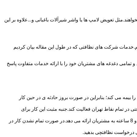
ند.مثل تعویض لامپ ها یا واشر شیرآلات باغبانی و...علاوه بر این
م.خدمات شرکت های نظافتی که در طول این مقاله بیان کردیم
و تمامی دغدغه های مشتریان خود را با ارائه خدمات متفاوت پاسخ
بیمه می کند؛ بنابراین در صورت بروز حادثه ی در حین کار
در تمام نقاط تهران فعالیت کند.جنبه مثبت این کار برای
نظافچی قیمت کاملاً شفاف برای دستمزد نظافتچی مشخص کرده است.این شرکت برای تعیین دستمزد پلن قیمتی 4 ساعته 6 ساعته و 8 ساعته به مشتریان ارائه می دهد.در صورت تمام نشدن کار در