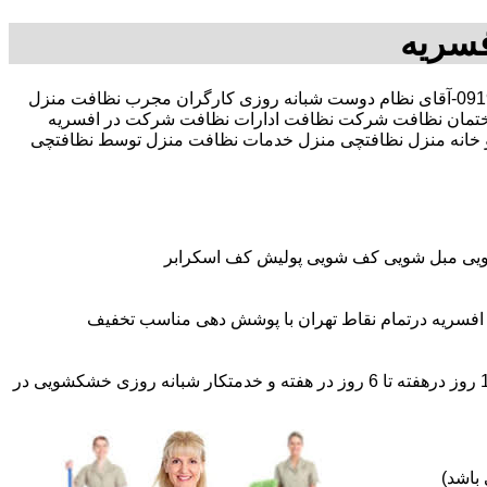
فسریه
با 30 در صد تخفیف بیمه رایگان 09196351909-آقای نظام دوست شبانه روزی کارگران مجرب نظافت منزل
تمان نظافت شرکت نظافت ادارات نظافت شرکت در افسریه
ل و خانه منزل نظافتچی منزل خدمات نظافت منزل توسط نظافتچی
شویی مبل شویی کف شویی پولیش کف اسکرابر
افسریه درتمام نقاط تهران با پوشش دهی مناسب تخفیف
اعزام نظافتچی روزمزد و مهمان دار به تمام نقاط و در سراسر تهران (حرفه ای و آموزش دیده )اعزام خدمتکار ثابت روزانه (خانم)از 1 روز درهفته تا 6 روز در هفته و خدمتکار شبانه روزی خشکشویی در
باشد)