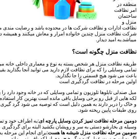
منطقه در
امر نظافت
ساختمان
منزل و
نظافت ادارات و نظافت شرکت ها در محدوده باشد و رضایت مندی مشتر
شرکت نظافت منزل چندین خانواده امرار و معاش میکنند و همیشه 
میباشد.به امید دیدار.
نظافت منزل چگونه است؟
طریقه نظافت منزل هر شخص بسته به نوع و معماری داخلی خانه می ت
تمامی وسایلی را که برای نظافت لازم دارید می توانید آنجا بگذارید ب
باعث می شود هیچ قسمتی را جا نگذارید.
اولین مرحله در نظافت گردگیری است
مبل صندلی تابلوها تلوزیون و تمامی وسایلی که در خانه وجود دارد ر
لکه هایی از قبل رو برخی وسایل باقی مانده است بهترین کار استفا
و خاک را دربر دارند به همین دلیل است که توصیه می شود گرد گیری ا
روی طبقات پایین ریخته شود.
دومین مرحله نظافت تمیز کردن وسایل پارچه ای
:به اطراف خود و تما
وسیله ی بخارشو دستی به سر و رویشان بکشید البته برای گردگیری می
سومین مرحله نظافت منزل شیشه ها هست
:برای انجام این مرحله
اگر به این صورت عمل کنید دیگر هیچ ردی از لکه باقی نمی ماند.