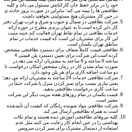
خود را در برابر حفظ جان کارکنانش مسئول می داند و کلیه
نظافتچی ها را بیمه می کند؛ بنابراین در صورت بروز حادثه ی
در حین کار مشتریان هیچ مسئولیتی نخواهند داشت.
شرکت نظافچی در شمال و جنوب و شرق و غرب تهران دفتر
کار دایر کرده است.تا به عنوان برندی مطرح در حوزه ارائه
خدمات نظافتی در تمام نقاط تهران فعالیت کند.جنبه مثبت
این کار برای مشتریان این است که قیمت خدمات در تمام
مناطق تهران یکسان است.
نظافچی قیمت کاملاً شفاف برای دستمزد نظافتچی مشخص
کرده است.این شرکت برای تعیین دستمزد پلن قیمتی 4
ساعته 6 ساعته و 8 ساعته به مشتریان ارائه می دهد.در
صورت تمام نشدن کار در زمان مشخص امکان درخواست تا
دو ساعت اضافه کاری برای هر پلن وجود دارد.
شرکت نظافچی خدمات 24 ساعته به مشتریان ارائه می دهد؛
یعنی نیازی نیست برای تمیز کردن منزل یا شرکت حتماً در
ساعت کاری درخواست نظافتچی بدهید.
قیمت یکسان در تمام روزهای هفته مزیت دیگر این شرکت
معتبر است.
شرکت نظافچی مواد شوینده رایگان که کیفیت آن تأییدشده
است به همراه نظافتچی ارسال می کند.
کلیه نیروهای نظافتچی آموزش دیده هستند و تمام نکات
بهداشتی را در حین انجام کار رعایت می کنند.مثل عدم
استفاده از دستمال مشترک برای تمیز کردن سرویس