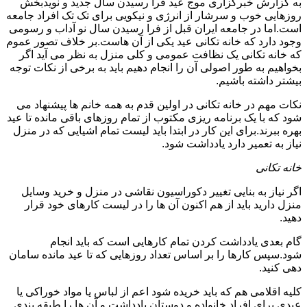
به گزارش خبرگزاری موج عید فرا رسیدن سال جدید و نویدبخش
روزهایی خوب و سرشار از انرژی و نیکویی برای تک تک افراد جامعه
است.اما در جامعه ایران قبل از فرا رسیدن سال نو آداب و رسومی
وجود دارد که خانه تکانی عید یکی از آن هاست.بر خلاف تصور عموم
که خانه تکانی یک نظافت عمومی و کلی منزل به نظر می آید اگر
بخواهیم به طور اصولی آن را انجام دهیم باید به برخی از نکات توجه
بیشتر داشته باشیم.
نکات مهم در خانه تکانی در اولین قدم به همه خانم ها پیشنهاد می
شود که با یک برنامه ریزی مکتوب از تمام روزهای باقی مانده تا عید
بهره ببرند.برای این کار در ابتدا باید لیست تمام اشیایی که در منزل
نیاز به تعمیر دارد یادداشت شود.
خانه تکانی
اگر نیاز به بنایی تغییر دکوراسیون نقاشی در منزل و خرید وسایل
منزل دارید باید از هم اکنون آن ها را در لیست کارهای خود قرار
دهید.
گام بعدی یادداشت کردن تمام کارهایی است که باید انجام
شود.سپس کارها را بر اساس تعداد روزهایی که تا عید مانده سامان
دهی کنید.
کلیه اقلامی هم که باید خریده شود اعم از لباس یا مواد خوراکی یا
عیدی برای افراد خانواده و دوستان یادداشت و آن ها را طبقه بندی