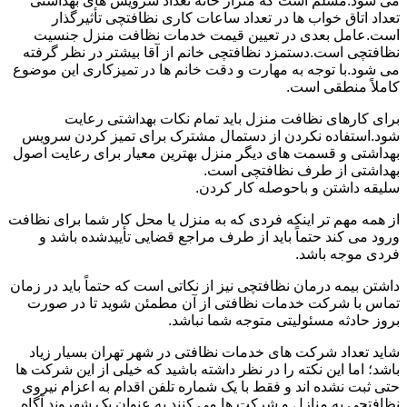
می شود.مسلم است که متراژ خانه تعداد سرویس های بهداشتی
تعداد اتاق خواب ها در تعداد ساعات کاری نظافتچی تأثیرگذار
است.عامل بعدی در تعیین قیمت خدمات نظافت منزل جنسیت
نظافتچی است.دستمزد نظافتچی خانم از آقا بیشتر در نظر گرفته
می شود.با توجه به مهارت و دقت خانم ها در تمیزکاری این موضوع
کاملاً منطقی است.
برای کارهای نظافت منزل باید تمام نکات بهداشتی رعایت
شود.استفاده نکردن از دستمال مشترک برای تمیز کردن سرویس
بهداشتی و قسمت های دیگر منزل بهترین معیار برای رعایت اصول
بهداشتی از طرف نظافتچی است.
سلیقه داشتن و باحوصله کار کردن.
از همه مهم تر اینکه فردی که به منزل یا محل کار شما برای نظافت
ورود می کند حتماً باید از طرف مراجع قضایی تأییدشده باشد و
فردی موجه باشد.
داشتن بیمه درمان نظافتچی نیز از نکاتی است که حتماً باید در زمان
تماس با شرکت خدمات نظافتی از آن مطمئن شوید تا در صورت
بروز حادثه مسئولیتی متوجه شما نباشد.
شاید تعداد شرکت های خدمات نظافتی در شهر تهران بسیار زیاد
باشد؛ اما این نکته را در نظر داشته باشید که خیلی از این شرکت ها
حتی ثبت نشده اند و فقط با یک شماره تلفن اقدام به اعزام نیروی
نظافتچی به منازل و شرکت ها می کنند.به عنوان یک شهروند آگاه