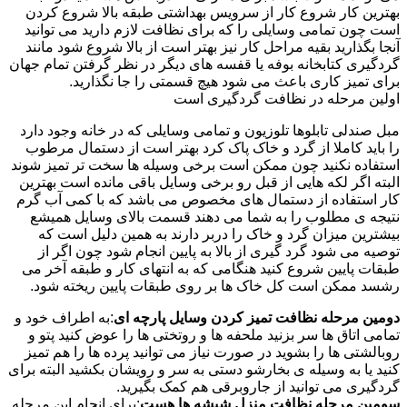
بهترین کار شروع کار از سرویس بهداشتی طبقه بالا شروع کردن
است چون تمامی وسایلی را که برای نظافت لازم دارید می توانید
آنجا بگذارید بقیه مراحل کار نیز بهتر است از بالا شروع شود مانند
گردگیری کتابخانه بوفه یا قفسه های دیگر در نظر گرفتن تمام جهان
برای تمیز کاری باعث می شود هیچ قسمتی را جا نگذارید.
اولین مرحله در نظافت گردگیری است
مبل صندلی تابلوها تلوزیون و تمامی وسایلی که در خانه وجود دارد
را باید کاملا از گرد و خاک پاک کرد بهتر است از دستمال مرطوب
استفاده نکنید چون ممکن است برخی وسیله ها سخت تر تمیز شوند
البته اگر لکه هایی از قبل رو برخی وسایل باقی مانده است بهترین
کار استفاده از دستمال های مخصوص می باشد که با کمی آب گرم
نتیجه ی مطلوب را به شما می دهند قسمت بالای وسایل همیشع
بیشترین میزان گرد و خاک را دربر دارند به همین دلیل است که
توصیه می شود گرد گیری از بالا به پایین انجام شود چون اگر از
طبقات پایین شروع کنید هنگامی که به انتهای کار و طبقه آخر می
رشسد ممکن است کل خاک ها بر روی طبقات پایین ریخته شود.
دومین مرحله نظافت تمیز کردن وسایل پارچه ای
:به اطراف خود و
تمامی اتاق ها سر بزنید ملحفه ها و روتختی ها را عوض کنید پتو و
روبالشتی ها را بشوید در صورت نیاز می توانید پرده ها را هم تمیز
کنید یا به وسیله ی بخارشو دستی به سر و رویشان بکشید البته برای
گردگیری می توانید از جاروبرقی هم کمک بگیرید.
سومین مرحله نظافت منزل شیشه ها هست
:برای انجام این مرحله