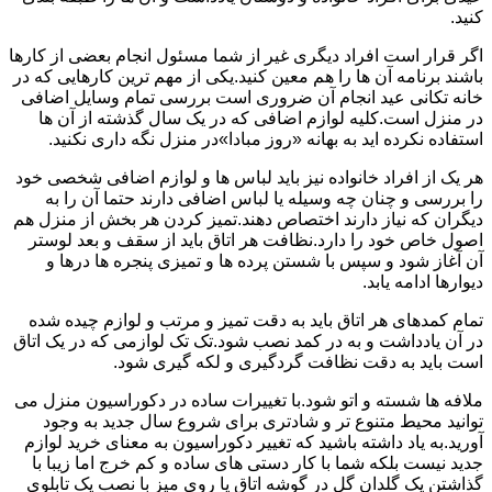
کنید.
اگر قرار است افراد دیگری غیر از شما مسئول انجام بعضی از کارها
باشند برنامه آن ها را هم معین کنید.یکی از مهم ترین کارهایی که در
خانه تکانی عید انجام آن ضروری است بررسی تمام وسایل اضافی
در منزل است.کلیه لوازم اضافی که در یک سال گذشته از آن ها
استفاده نکرده اید به بهانه «روز مبادا»در منزل نگه داری نکنید.
هر یک از افراد خانواده نیز باید لباس ها و لوازم اضافی شخصی خود
را بررسی و چنان چه وسیله یا لباس اضافی دارند حتما آن را به
دیگران که نیاز دارند اختصاص دهند.تمیز کردن هر بخش از منزل هم
اصول خاص خود را دارد.نظافت هر اتاق باید از سقف و بعد لوستر
آن آغاز شود و سپس با شستن پرده ها و تمیزی پنجره ها درها و
دیوارها ادامه یابد.
تمام کمدهای هر اتاق باید به دقت تمیز و مرتب و لوازم چیده شده
در آن یادداشت و به در کمد نصب شود.تک تک لوازمی که در یک اتاق
است باید به دقت نظافت گردگیری و لکه گیری شود.
ملافه ها شسته و اتو شود.با تغییرات ساده در دکوراسیون منزل می
توانید محیط متنوع تر و شادتری برای شروع سال جدید به وجود
آورید.به یاد داشته باشید که تغییر دکوراسیون به معنای خرید لوازم
جدید نیست بلکه شما با کار دستی های ساده و کم خرج اما زیبا با
گذاشتن یک گلدان گل در گوشه اتاق یا روی میز با نصب یک تابلوی