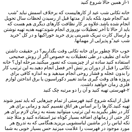
۱-از همین حالا شروع کنید
خانه تکانی شب عید از کارهاییست که برخلاف اسمش نباید “شب
عید”انجام شود بلکه باید از مدتها قبل از رسیدن لحظات سال تحویل
انجام شده باشد.علاوه بر کار نظافت کارهای دیگری هم هست که
باید از حالا تا آخر تعطیلات نوروزی انجام شوند:تهیه هدیه تهیه نوشتن
و ارسال کارت تبریک شیرینی پزی خرید خوراکیها و در کل “خرید
شب عید”و پذیرایی از مهمانها.
خوب حالا چطور برای خانه تکانی وقت بگذاریم؟ در حقیقت داشتن
خانه ای نظیف در طی تعطیلات به خصوص اگر از روش صحیحی
استفاده کنید ساده تر از چیزیست که تصور میکنید.مرحله اول؟ خانه
تکانی را قبل از دوران پر تنش آخر فصل انجام دهید.به این ترتیب کار
را بدون عجله و فشار روحی انجام میدهید و به اندازه کافی برای
پروژه های وقت گیری مانند تغییر دکوراسیون یا برق انداختن لوازم
فلزی زمان خواهید داشت.
۲-فهرستی تهیه کنید و آن را دو مرتبه چک کنید
قبل از اینکه شروع کنید فهرستی از تمام چیزهایی که باید تمیز شوند
تهیه کنید.کارها را بر اساس هر اتاق تقسیم کنید و زمانی برای هر
کار در نظر بگیرید.به این ترتیب میتوانید بسته به زمان لازم برای هر
کار حتی از زمانهای اضافه بسیار کوتاه نیز استفاده کنید و مثلا چند
تکه لباس را در ماشین لباسشویی بریزید.هنگامی که به تدریج هر
مورد موجود در فهرست را علامت میزنید حس بسیار خوبی به شما