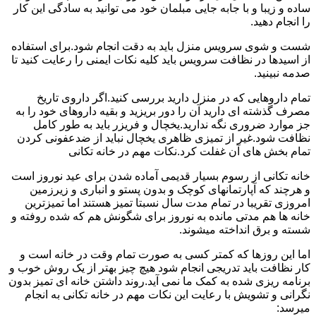
ساده و زیبا و با جابه جایی مبلمان خود می توانید به سادگی این کار
را انجام دهید.
شست و شوی سرویس منزل باید به دقت انجام شود.برای استفاده
از اسیدها در نظافت سرویس باید کلیه نکات ایمنی را رعایت کنید تا
صدمه نبینید.
تمام داروهایی که در منزل دارید بررسی کنید.اگر داروی تاریخ
مصرف گذشته ای دارید آن را دور بریزید و بقیه داروهای خود را به
جز موارد ضروری نگه ندارید.یخچال و فریزر باید به طور کامل
نظافت شود.غیر از تمیزی ظاهری یخچال نباید از ضدعفونی کردن
تمام بخش های آن غفلت کرد.نکات مهم در خانه تکانی
خانه تکانی از رسوم بسیار قدیمی آماده شدن برای عید نوروز است
و هرچند که آپارتمانهای کوچک و بدون پستو و انباری و زیرزمین
امروزی تقریبا در تمام مدت سال نسبتا تمیز هستند اما تمیزترین
خانه ها هم مدتی مانده به نوروز برای شگونش هم که شده روفته و
شسته و برق انداخته میشوند.
اما این روزها که کمتر کسی به صورت تمام وقت در خانه است و
کار نظافت باید تدریجی انجام شود هیچ چیز بهتر از یک روش خوب و
برنامه ریزی شده به کمک ما نمی آید.روند داشتن خانه ای تمیز بدون
نگرانی و تشویش با رعایت این نکات مهم در خانه تکانی به انجام
میرسد: