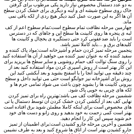
به دو عدد دستمال مخصوص نیاز دارید یکی مرطوب برای گرفتن
خاک روی سطوح شیشه ای و آینه و دیگری برای خشک کردن سطح
آن ها اگر به این صورت عمل کنید دیگر هیچ ردی از لکه باقی نمی
ماند.
چهارمین مرحله نظافت تمام سطوح است:تمام سطوح اعم از کف
لبه ی پنجره ها روی کابینت ها سطح اپن و جاهای که در دسترس
است را باید ضدعفونی کرد حتی دستگیره ی یخچال و کابینت ها
کلیدهای برق و …باید کاملا تمیز باشد.
پنجمین مرحله تمیز کردن حمام و آشپزخانه است:مواد پاک کننده و
سفید کننده که به عنوان تمیز کننده می خواهید از آن ها استفاده کنید
را روی سنگ توالت کف حمام روشویی و سایر سطح ها بریزید برای
این کار بهتر است از روش اسپری کردن مواد استفاده کنید بعد از
چند دقیقه می توانید آنجا را با اسفنج بشوید و بعد آبکشی کنید این
روش برای آشپزخانه نیز جوابگو است حتی می توانید داخل و سطح
بیرونی کابینت ها را بشوید چون باعث می شواد تمامی جرم ها و
لکه های چربی به خوبی پاک شود.
ششمین مرحله نظافت کف می باشد:بهترین راه برای تمیز کردن
نهایی کف بعد از آبکشی کردن خشک کردن آن توسط دستمال یا تی
های مخصوص است برای اینکه کاملا مطمئن شوید برق افتاده است
بهتر است کمی زحمت به خود بدهید و روی زانو و دست های خود
خم شوید سپس این کار را انجام دهید.
هفتمین و آخرین مرحله جارو کشیدن است:برای اطمینان از تمیز
جارو کشیدن بهتر است از اتاق ها شروع کنید و بعد به طرف نشیمن