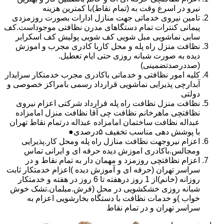
نیرو در اسرع وقت به (تمام نقاط)با کمترین هزینه
تامین نیروی خدماتی جهت منازل ادارات بصورت روزمزدی
پیمانی کنترات تمام دستگاهای مدرن نظافتی موجوداست.کف
سابی نماشویی مبل شویی کف شویی پولیش کف اسکرابر
نظافت منزل راه پله و محل کاربا کادری مجرب و اموزش
دیده به صورت شبانه روزی حتی ایام تعطیل.
(صددرصدتضمینی)
کلیه امور نظافتی و خدماتی باکادری مجرب خدمتکار سرایدار
آبدارچی پذیرایی نماشویی قرارداد رسمی بامراکز خصوصی و
دولتی
نظافت منزل نظافت راه پله قرارداد شرکتی اعزام نیروی
نظافتچی ماهرخانم نظافت چی آقا نظافت منزل امامزاده
عبداله نظافت ساختمان امامزاده عبداله درتمام نقاط تهران
با پوشش دهی مناسب تخفیف ۵درصدی●
اعزام نیروجهت نظافت منازل راه پله ومحل کار.پذیرایی
ومجالس.باکادری اموزش دیده حرفه ای و ایرانی تماس
اعزام نظافتچی روزمزد و مهمان دار به تمام نقاط و در
سراسر تهران (حرفه ای و آموزش دیده )اعزام خدمتکار ثابت
روزانه (خانم)از 1 روز درهفته تا 6 روز در هفته و خدمتکار
شبانه روزی خشکشویی در محل (فرش.مبلمان.تشک خوش
خواب )و خدمات نظافت با دستگاه بخارشویی اعزام به
سراسر تهران و در تمام نقاط