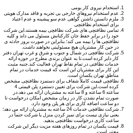
استخدام نیروی کار بومی
عدم استخدام نیروهای خارجی بی تجربه و فاقد مدارک هویتی
ملزم دانستن داشتن گواهی عدم سو پیشینه و عدم اعتیاد
برای استخدام نظافتچی
تمامی نظافتچی های شرکت نظافچی بیمه هستند.این شرکت
خود را در برابر حفظ جان کارکنانش مسئول می داند و کلیه
نظافتچی ها را بیمه می کند؛ بنابراین در صورت بروز حادثه ی
در حین کار مشتریان هیچ مسئولیتی نخواهند داشت.
شرکت نظافچی در شمال و جنوب و شرق و غرب تهران دفتر
کار دایر کرده است.تا به عنوان برندی مطرح در حوزه ارائه
خدمات نظافتی در تمام نقاط تهران فعالیت کند.جنبه مثبت
این کار برای مشتریان این است که قیمت خدمات در تمام
مناطق تهران یکسان است.
نظافچی قیمت کاملاً شفاف برای دستمزد نظافتچی مشخص
کرده است.این شرکت برای تعیین دستمزد پلن قیمتی 4
ساعته 6 ساعته و 8 ساعته به مشتریان ارائه می دهد.در
صورت تمام نشدن کار در زمان مشخص امکان درخواست تا
دو ساعت اضافه کاری برای هر پلن وجود دارد.
شرکت نظافچی خدمات 24 ساعته به مشتریان ارائه می دهد؛
یعنی نیازی نیست برای تمیز کردن منزل یا شرکت حتماً در
ساعت کاری درخواست نظافتچی بدهید.
قیمت یکسان در تمام روزهای هفته مزیت دیگر این شرکت
معتبر است.