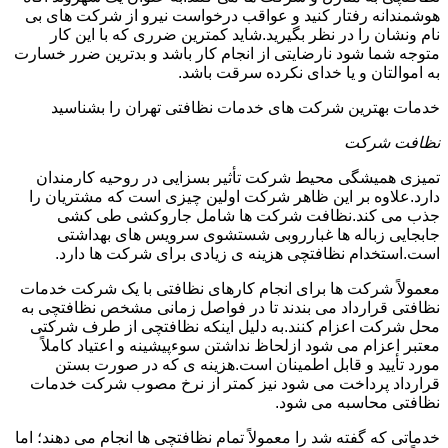
هوشمندانه رفتار کنید و عواقب درخواست نیرو از شرکت های بی
نام ونشان را در نظر بگیرید.شاید کمترین ضرری که با این کار
متوجه شما شود نارضایتی از انجام کار باشد و بدترین ضرر خسارت
به اموالتان و یا خدای نکرده سرقت باشد.
خدمات بهترین شرکت های خدمات نظافتی تهران را بشناسید
نظافت شرکت
تمیزی همیشگی محیط شرکت تأثیر بسزایی در روحیه کارمندان
دارد.علاوه بر این ظاهر شرکت اولین چیزی است که مشتریان را
جذب می کند.نظافت شرکت ها شامل جاروکشی طی کشی
جابجایی زباله ها غبارروبی شستشوی سرویس های بهداشتی
است.استخدام نظافتچی هزینه ی زیادی برای شرکت ها دارد.
معمولاً شرکت ها برای انجام کارهای نظافتی با یک شرکت خدمات
نظافتی قرارداد می بندند تا در فواصل زمانی مشخص نظافتچی به
محل شرکت اعزام کنند.به دلیل اینکه نظافتچی از طرف شرکتی
معتبر اعزام می شود ازلحاظ نداشتن سوءپیشینه و اعتیاد کاملاً
مورد تأیید و قابل اطمینان است.هزینه ی که در صورت بستن
قرارداد پرداخت می شود نیز کمتر از نرخ مصوب شرکت خدمات
نظافتی محاسبه می شود.
خدماتی که گفته شد را معمولاً تمام نظافتچی ها انجام می دهند؛ اما