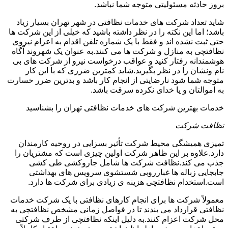
بروز حادثه مسئولیتی متوجه شما نباشد.
شاید تعداد شرکت های خدمات نظافتی در شهر تهران بسیار زیاد
باشد؛ اما این نکته را در نظر داشته باشید که خیلی از این شرکت ها
حتی ثبت نشده اند و فقط با یک شماره تلفن اقدام به اعزام نیروی
نظافتچی به منازل و شرکت ها می کنند.به عنوان یک شهروند آگاه
هوشمندانه رفتار کنید و عواقب درخواست نیرو از شرکت های بی
نام ونشان را در نظر بگیرید.شاید کمترین ضرری که با این کار
متوجه شما شود نارضایتی از انجام کار باشد و بدترین ضرر خسارت
به اموالتان و یا خدای نکرده سرقت باشد.
خدمات بهترین شرکت های خدمات نظافتی تهران را بشناسید
نظافت شرکت
تمیزی همیشگی محیط شرکت تأثیر بسزایی در روحیه کارمندان
دارد.علاوه بر این ظاهر شرکت اولین چیزی است که مشتریان را
جذب می کند.نظافت شرکت ها شامل جاروکشی طی کشی
جابجایی زباله ها غبارروبی شستشوی سرویس های بهداشتی
است.استخدام نظافتچی هزینه ی زیادی برای شرکت ها دارد.
معمولاً شرکت ها برای انجام کارهای نظافتی با یک شرکت خدمات
نظافتی قرارداد می بندند تا در فواصل زمانی مشخص نظافتچی به
محل شرکت اعزام کنند.به دلیل اینکه نظافتچی از طرف شرکتی