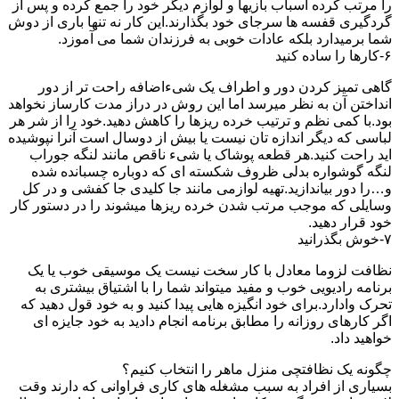
را مرتب کرده اسباب بازیها و لوازم دیگر خود را جمع کرده و پس از
گردگیری قفسه ها سرجای خود بگذارند.این کار نه تنها باری از دوش
شما برمیدارد بلکه عادات خوبی به فرزندان شما می آموزد.
۶-کارها را ساده کنید
گاهی تمیز کردن دور و اطراف یک شیءاضافه راحت تر از دور
انداختن آن به نظر میرسد اما این روش در دراز مدت کارساز نخواهد
بود.با کمی نظم و ترتیب خرده ریزها را کاهش دهید.خود را از شر هر
لباسی که دیگر اندازه تان نیست یا بیش از دوسال است آنرا نپوشیده
اید راحت کنید.هر قطعه پوشاک یا شیء ناقص مانند لنگه جوراب
لنگه گوشواره بدلی ظروف شکسته ای که دوباره چسبانده شده
و…را دور بیاندازید.تهیه لوازمی مانند جا کلیدی جا کفشی و در کل
وسایلی که موجب مرتب شدن خرده ریزها میشوند را در دستور کار
خود قرار دهید.
۷-خوش بگذرانید
نظافت لزوما معادل با کار سخت نیست یک موسیقی خوب یا یک
برنامه رادیویی خوب و مفید میتواند شما را با اشتیاق بیشتری به
تحرک وادارد.برای خود انگیزه هایی پیدا کنید و به خود قول دهید که
اگر کارهای روزانه را مطابق برنامه انجام دادید به خود جایزه ای
خواهید داد.
چگونه یک نظافتچی منزل ماهر را انتخاب کنیم؟
بسیاری از افراد به سبب مشغله های کاری فراوانی که دارند وقت