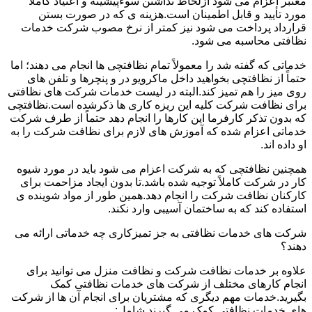
معتبر اعزام می شود ازلحاظ نداشتن سوءپیشینه و اعتیاد کاملاً
مورد تأیید و قابل اطمینان است.هزینه ی که در صورت بستن
قرارداد پرداخت می شود نیز کمتر از نرخ مصوب شرکت خدمات
نظافتی محاسبه می شود.
خدماتی که گفته شد را معمولاً تمام نظافتچی ها انجام می دهند؛ اما
حتماً از نظافتچی بخواهید داخل ماکرویو در و پنچرها و تلفن های
روی میز را هم تمیز کند.البته در لیست خدمات شرکت های نظافتی
برای نظافت شرکت کلیه این ریزه کاری ها ذکرشده است.نظافتچی
که بدون تذکر کارفرما این کارها را انجام دهد حتماً از طرف شرکت
خدماتی اعزام شده که آموزش های لازم برای نظافت شرکت را به
او داده اند.
همچنین نظافتچی که به شرکت اعزام می شود باید در مورد شیوه
کار در شرکت کاملاً توجیه شده باشد.تا بدون ایجاد مزاحمت برای
کارکنان نظافت شرکت را انجام دهد.همین طور از مواد شوینده ی
استفاده کند که به ساختمان آسیبی وارد نکند.
شرکت های خدمات نظافتی به جز تمیزکاری چه خدماتی ارائه می
دهند؟
علاوه بر خدمات نظافت شرکت و نظافت منزل می توانید برای
انجام کارهای مختلف از شرکت های خدمات نظافتی کمک
بگیرید.خدمات مهم دیگری که مشتریان برای انجام آن ها از شرکت
های خدمات نظافتی کمک می گیرند شامل: