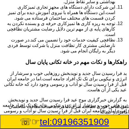
بهداشتی و سایر نقاط منزل.
این شرکت دارای دستگاه های مجهز تجاری تمیزکاری
است.این دستگاه ها همراه با نیروی آموزش دیده برای تمیز
کردن قسمت های مختلف ساختمان فرستاده می شود.
توجه به ریزه کاری ها تمیزکاری حرفه ی و بسنده نکردن به
کارهای پایه ی از مهم ترین دلایل رضایت مشتریان نظافچی
است.
نظافچی کیفیت خدمات خود را تضمین می کند.در صورت
نارضایتی مشتری کار نظافت منزل یا شرکت توسط فردی
دیگر به رایگان انجام می شود.
راهکارها و نکات مهم در خانه تکانی پایان سال
ید فرا رسیدن سال جدید و نویدبخش روزهایی خوب و سرشار از
انرژی و نیکویی برای تک تک افراد جامعه است.اما در جامعه ایران
قبل از فرا رسیدن سال نو آداب و رسومی وجود دارد که خانه تکانی
عید یکی از آن هاست.
به گزارش خبرگزاری موج عید فرا رسیدن سال جدید و نویدبخش
روزهایی خوب و سرشار از انرژی و نیکویی برای تک تک افراد جامعه
تلفن تماس فوری
نظافت منزل امامزاده عبداله نظافت ساختمان
است.اما در جامعه ایران قبل از فرا رسیدن سال نو آداب و رسومی
امامزاده عبداله
وجود دارد که خانه تکانی عید یکی از آن هاست.بر خلاف تصور عموم
☞☏
tel:09196351909
که خانه تکانی یک نظافت عمومی و کلی منزل به نظر می آید اگر
بخواهیم به طور اصولی آن را انجام دهیم باید به برخی از نکات توجه