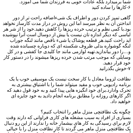
شما برمیدارد بلکه عادات خوبی به فرزندان شما می آموزد.
۶-کارها را ساده کنید
گاهی تمیز کردن دور و اطراف یک شیءاضافه راحت تر از دور
انداختن آن به نظر میرسد اما این روش در دراز مدت کارساز نخواهد
بود.با کمی نظم و ترتیب خرده ریزها را کاهش دهید.خود را از شر هر
لباسی که دیگر اندازه تان نیست یا بیش از دوسال است آنرا نپوشیده
اید راحت کنید.هر قطعه پوشاک یا شیء ناقص مانند لنگه جوراب
لنگه گوشواره بدلی ظروف شکسته ای که دوباره چسبانده شده
و…را دور بیاندازید.تهیه لوازمی مانند جا کلیدی جا کفشی و در کل
وسایلی که موجب مرتب شدن خرده ریزها میشوند را در دستور کار
خود قرار دهید.
۷-خوش بگذرانید
نظافت لزوما معادل با کار سخت نیست یک موسیقی خوب یا یک
برنامه رادیویی خوب و مفید میتواند شما را با اشتیاق بیشتری به
تحرک وادارد.برای خود انگیزه هایی پیدا کنید و به خود قول دهید که
اگر کارهای روزانه را مطابق برنامه انجام دادید به خود جایزه ای
خواهید داد.
چگونه یک نظافتچی منزل ماهر را انتخاب کنیم؟
بسیاری از افراد به سبب مشغله های کاری فراوانی که دارند وقت
لازم برای رسیدگی به کار های بیشمار خانه را ندارند از این رو دنبال
یک نظافتچی منزل ماهر می گردند تا کار نظافت منزل را با خیالی