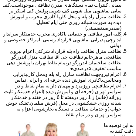
پیمانی کنترات تمام دستگاهای مدرن نظافتی موجوداست.کف
سابی نماشویی مبل شویی کف شویی پولیش کف اسکرابر
نظافت منزل راه پله و محل کاربا کادری مجرب و اموزش
دیده به صورت شبانه روزی حتی ایام تعطیل.
(صددرصدتضمینی)
کلیه امور نظافتی و خدماتی باکادری مجرب خدمتکار سرایدار
آبدارچی پذیرایی نماشویی قرارداد رسمی بامراکز خصوصی و
دولتی
نظافت منزل نظافت راه پله قرارداد شرکتی اعزام نیروی
نظافتچی ماهرخانم نظافت چی آقا نظافت منزل اندرزگو
نظافت ساختمان اندرزگو درتمام نقاط تهران با پوشش دهی
مناسب تخفیف ۵درصدی●
اعزام نیروجهت نظافت منازل راه پله ومحل کار.پذیرایی
ومجالس.باکادری اموزش دیده حرفه ای و ایرانی تماس
اعزام نظافتچی روزمزد و مهمان دار به تمام نقاط و در
سراسر تهران (حرفه ای و آموزش دیده )اعزام خدمتکار ثابت
روزانه (خانم)از 1 روز درهفته تا 6 روز در هفته و خدمتکار
شبانه روزی خشکشویی در محل (فرش.مبلمان.تشک خوش
خواب )و خدمات نظافت با دستگاه بخارشویی اعزام به
سراسر تهران و در تمام نقاط
به این توصیه ها
دقت کنید به