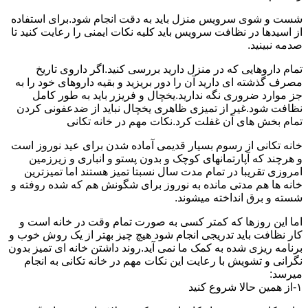
شست و شوی سرویس منزل باید به دقت انجام شود.برای استفاده
از اسیدها در نظافت سرویس باید کلیه نکات ایمنی را رعایت کنید تا
صدمه نبینید.
تمام داروهایی که در منزل دارید بررسی کنید.اگر داروی تاریخ
مصرف گذشته ای دارید آن را دور بریزید و بقیه داروهای خود را به
جز موارد ضروری نگه ندارید.یخچال و فریزر باید به طور کامل
نظافت شود.غیر از تمیزی ظاهری یخچال نباید از ضدعفونی کردن
تمام بخش های آن غفلت کرد.نکات مهم در خانه تکانی
خانه تکانی از رسوم بسیار قدیمی آماده شدن برای عید نوروز است
و هرچند که آپارتمانهای کوچک و بدون پستو و انباری و زیرزمین
امروزی تقریبا در تمام مدت سال نسبتا تمیز هستند اما تمیزترین
خانه ها هم مدتی مانده به نوروز برای شگونش هم که شده روفته و
شسته و برق انداخته میشوند.
اما این روزها که کمتر کسی به صورت تمام وقت در خانه است و
کار نظافت باید تدریجی انجام شود هیچ چیز بهتر از یک روش خوب و
برنامه ریزی شده به کمک ما نمی آید.روند داشتن خانه ای تمیز بدون
نگرانی و تشویش با رعایت این نکات مهم در خانه تکانی به انجام
میرسد:
۱-از همین حالا شروع کنید