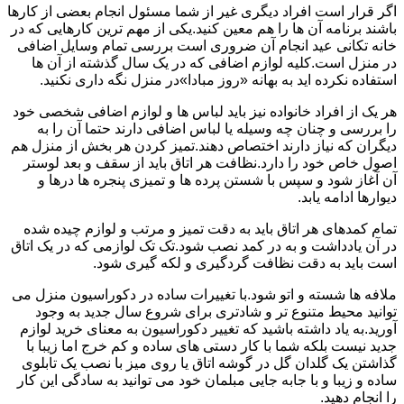
اگر قرار است افراد دیگری غیر از شما مسئول انجام بعضی از کارها
باشند برنامه آن ها را هم معین کنید.یکی از مهم ترین کارهایی که در
خانه تکانی عید انجام آن ضروری است بررسی تمام وسایل اضافی
در منزل است.کلیه لوازم اضافی که در یک سال گذشته از آن ها
استفاده نکرده اید به بهانه «روز مبادا»در منزل نگه داری نکنید.
هر یک از افراد خانواده نیز باید لباس ها و لوازم اضافی شخصی خود
را بررسی و چنان چه وسیله یا لباس اضافی دارند حتما آن را به
دیگران که نیاز دارند اختصاص دهند.تمیز کردن هر بخش از منزل هم
اصول خاص خود را دارد.نظافت هر اتاق باید از سقف و بعد لوستر
آن آغاز شود و سپس با شستن پرده ها و تمیزی پنجره ها درها و
دیوارها ادامه یابد.
تمام کمدهای هر اتاق باید به دقت تمیز و مرتب و لوازم چیده شده
در آن یادداشت و به در کمد نصب شود.تک تک لوازمی که در یک اتاق
است باید به دقت نظافت گردگیری و لکه گیری شود.
ملافه ها شسته و اتو شود.با تغییرات ساده در دکوراسیون منزل می
توانید محیط متنوع تر و شادتری برای شروع سال جدید به وجود
آورید.به یاد داشته باشید که تغییر دکوراسیون به معنای خرید لوازم
جدید نیست بلکه شما با کار دستی های ساده و کم خرج اما زیبا با
گذاشتن یک گلدان گل در گوشه اتاق یا روی میز با نصب یک تابلوی
ساده و زیبا و با جابه جایی مبلمان خود می توانید به سادگی این کار
را انجام دهید.