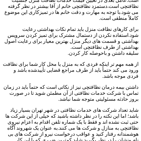
است.عامل بعدی در تعیین قیمت خدمات نظافت منزل جنسیت
نظافتچی است.دستمزد نظافتچی خانم از آقا بیشتر در نظر گرفته
می شود.با توجه به مهارت و دقت خانم ها در تمیزکاری این موضوع
کاملاً منطقی است.
برای کارهای نظافت منزل باید تمام نکات بهداشتی رعایت
شود.استفاده نکردن از دستمال مشترک برای تمیز کردن سرویس
بهداشتی و قسمت های دیگر منزل بهترین معیار برای رعایت اصول
بهداشتی از طرف نظافتچی است.
سلیقه داشتن و باحوصله کار کردن.
از همه مهم تر اینکه فردی که به منزل یا محل کار شما برای نظافت
ورود می کند حتماً باید از طرف مراجع قضایی تأییدشده باشد و
فردی موجه باشد.
داشتن بیمه درمان نظافتچی نیز از نکاتی است که حتماً باید در زمان
تماس با شرکت خدمات نظافتی از آن مطمئن شوید تا در صورت
بروز حادثه مسئولیتی متوجه شما نباشد.
شاید تعداد شرکت های خدمات نظافتی در شهر تهران بسیار زیاد
باشد؛ اما این نکته را در نظر داشته باشید که خیلی از این شرکت ها
حتی ثبت نشده اند و فقط با یک شماره تلفن اقدام به اعزام نیروی
نظافتچی به منازل و شرکت ها می کنند.به عنوان یک شهروند آگاه
هوشمندانه رفتار کنید و عواقب درخواست نیرو از شرکت های بی
نام ونشان را در نظر بگیرید.شاید کمترین ضرری که با این کار