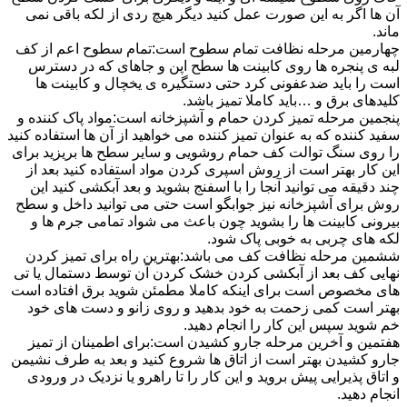
آن ها اگر به این صورت عمل کنید دیگر هیچ ردی از لکه باقی نمی
ماند.
چهارمین مرحله نظافت تمام سطوح است:تمام سطوح اعم از کف
لبه ی پنجره ها روی کابینت ها سطح اپن و جاهای که در دسترس
است را باید ضدعفونی کرد حتی دستگیره ی یخچال و کابینت ها
کلیدهای برق و …باید کاملا تمیز باشد.
پنجمین مرحله تمیز کردن حمام و آشپزخانه است:مواد پاک کننده و
سفید کننده که به عنوان تمیز کننده می خواهید از آن ها استفاده کنید
را روی سنگ توالت کف حمام روشویی و سایر سطح ها بریزید برای
این کار بهتر است از روش اسپری کردن مواد استفاده کنید بعد از
چند دقیقه می توانید آنجا را با اسفنج بشوید و بعد آبکشی کنید این
روش برای آشپزخانه نیز جوابگو است حتی می توانید داخل و سطح
بیرونی کابینت ها را بشوید چون باعث می شواد تمامی جرم ها و
لکه های چربی به خوبی پاک شود.
ششمین مرحله نظافت کف می باشد:بهترین راه برای تمیز کردن
نهایی کف بعد از آبکشی کردن خشک کردن آن توسط دستمال یا تی
های مخصوص است برای اینکه کاملا مطمئن شوید برق افتاده است
بهتر است کمی زحمت به خود بدهید و روی زانو و دست های خود
خم شوید سپس این کار را انجام دهید.
هفتمین و آخرین مرحله جارو کشیدن است:برای اطمینان از تمیز
جارو کشیدن بهتر است از اتاق ها شروع کنید و بعد به طرف نشیمن
و اتاق پذیرایی پیش بروید و این کار را تا راهرو یا نزدیک در ورودی
انجام دهید.