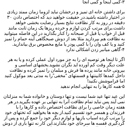
۳-کمی اینجا و کمی آنجا
برای داشتن خانه ای تمیز و درخشان نباید لزوما زمان ممتد زیادی
در اختیار داشته باشید.در حقیقت خواهید دید که اختصاص دادن ۳۰
دقیقه در روز به کار نظافت نتایج بسیار رضایت بخشی خواهد
داشت.برای مرتب کردن لوازم و خرده ریزها یک زمان ثابت مانند
قبل از خواب یا قبل از صبحانه را کنار بگذارید در این فاصله میتوانید
به نظافت هم بپردازید مثلا بعد از دوش صبحگاهی آینه حمام را تمیز
کنید و یا کف وان را با کمی پودر یا مایع مخصوص برق بیاندازید.
۴-گاهی میانبر زدن اشکالی ندارد
اگر تا اینجا هر توصیه ای را به جز مورد اول عملی کرده و یا به هر
علت دیگر وقت کم آورده اید نگران نشوید.بخشهای اساسی و
بیرونی خانه مانند پرده ها فرش و مبلمان را تمیز کرده و نظافت
داخل کمدها کابینتها و قسمتهای “مخفی”را به مدتی بعد موکول کنید
اما فراموشش نکنید!
۵-همه کارها را به تنهایی انجام ندهید
این عید تنها عید شما نیست و تنها دوستان و خانواده شما به منزلتان
نمی آیند پس نباید تمام نظافت آنرا به تنهایی بر عهده بگیرید.در هر
هفته زمان خاصی را برای نظافت اختصاص داده و کارها را با
فرزندان و همسر خود تقسیم کنید.از بچه ها بخواهید که تختهای خود
را مرتب کرده اسباب بازیها و لوازم دیگر خود را جمع کرده و پس از
گردگیری قفسه ها سرجای خود بگذارند.این کار نه تنها باری از دوش