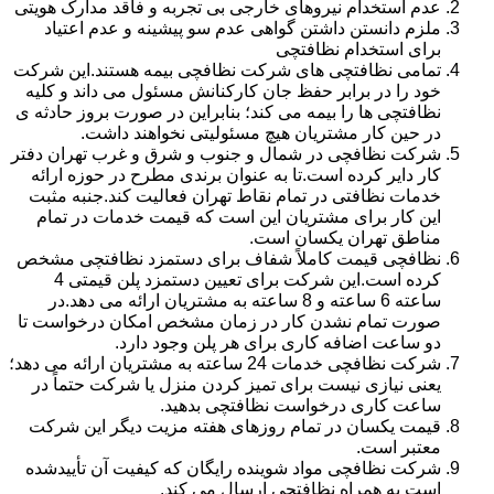
عدم استخدام نیروهای خارجی بی تجربه و فاقد مدارک هویتی
ملزم دانستن داشتن گواهی عدم سو پیشینه و عدم اعتیاد
برای استخدام نظافتچی
تمامی نظافتچی های شرکت نظافچی بیمه هستند.این شرکت
خود را در برابر حفظ جان کارکنانش مسئول می داند و کلیه
نظافتچی ها را بیمه می کند؛ بنابراین در صورت بروز حادثه ی
در حین کار مشتریان هیچ مسئولیتی نخواهند داشت.
شرکت نظافچی در شمال و جنوب و شرق و غرب تهران دفتر
کار دایر کرده است.تا به عنوان برندی مطرح در حوزه ارائه
خدمات نظافتی در تمام نقاط تهران فعالیت کند.جنبه مثبت
این کار برای مشتریان این است که قیمت خدمات در تمام
مناطق تهران یکسان است.
نظافچی قیمت کاملاً شفاف برای دستمزد نظافتچی مشخص
کرده است.این شرکت برای تعیین دستمزد پلن قیمتی 4
ساعته 6 ساعته و 8 ساعته به مشتریان ارائه می دهد.در
صورت تمام نشدن کار در زمان مشخص امکان درخواست تا
دو ساعت اضافه کاری برای هر پلن وجود دارد.
شرکت نظافچی خدمات 24 ساعته به مشتریان ارائه می دهد؛
یعنی نیازی نیست برای تمیز کردن منزل یا شرکت حتماً در
ساعت کاری درخواست نظافتچی بدهید.
قیمت یکسان در تمام روزهای هفته مزیت دیگر این شرکت
معتبر است.
شرکت نظافچی مواد شوینده رایگان که کیفیت آن تأییدشده
است به همراه نظافتچی ارسال می کند.