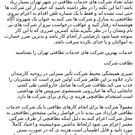
شاید تعداد شرکت های خدمات نظافتی در شهر تهران بسیار زیاد
باشد؛ اما این نکته را در نظر داشته باشید که خیلی از این شرکت ها
حتی ثبت نشده اند و فقط با یک شماره تلفن اقدام به اعزام نیروی
نظافتچی به منازل و شرکت ها می کنند.به عنوان یک شهروند آگاه
هوشمندانه رفتار کنید و عواقب درخواست نیرو از شرکت های بی
نام ونشان را در نظر بگیرید.شاید کمترین ضرری که با این کار
متوجه شما شود نارضایتی از انجام کار باشد و بدترین ضرر خسارت
به اموالتان و یا خدای نکرده سرقت باشد.
خدمات بهترین شرکت های خدمات نظافتی تهران را بشناسید
نظافت شرکت
تمیزی همیشگی محیط شرکت تأثیر بسزایی در روحیه کارمندان
دارد.علاوه بر این ظاهر شرکت اولین چیزی است که مشتریان را
جذب می کند.نظافت شرکت ها شامل جاروکشی طی کشی
جابجایی زباله ها غبارروبی شستشوی سرویس های بهداشتی
است.استخدام نظافتچی هزینه ی زیادی برای شرکت ها دارد.
معمولاً شرکت ها برای انجام کارهای نظافتی با یک شرکت خدمات
نظافتی قرارداد می بندند تا در فواصل زمانی مشخص نظافتچی به
محل شرکت اعزام کنند.به دلیل اینکه نظافتچی از طرف شرکتی
معتبر اعزام می شود ازلحاظ نداشتن سوءپیشینه و اعتیاد کاملاً
مورد تأیید و قابل اطمینان است.هزینه ی که در صورت بستن