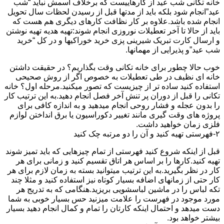
خانه تکانی شب عید از کارهاییست که برخلاف اسمش نباید “شب
عید”انجام شود بلکه باید از مدتها قبل از رسیدن لحظات سال تحویل
انجام شده باشد.علاوه بر کار نظافت کارهای دیگری هم هست که
باید از حالا تا آخر تعطیلات نوروزی انجام شوند:تهیه هدیه تهیه نوشتن
و ارسال کارت تبریک شیرینی پزی خرید خوراکیها و در کل “خرید
شب عید”و پذیرایی از مهمانها.
خوب حالا چطور برای خانه تکانی وقت بگذاریم؟ در حقیقت داشتن
خانه ای نظیف در طی تعطیلات به خصوص اگر از روش صحیحی
استفاده کنید ساده تر از چیزیست که تصور میکنید.مرحله اول؟ خانه
تکانی را قبل از دوران پر تنش آخر فصل انجام دهید.به این ترتیب کار
را بدون عجله و فشار روحی انجام میدهید و به اندازه کافی برای
پروژه های وقت گیری مانند تغییر دکوراسیون یا برق انداختن لوازم
فلزی زمان خواهید داشت.
۲-فهرستی تهیه کنید و آن را دو مرتبه چک کنید
قبل از اینکه شروع کنید فهرستی از تمام چیزهایی که باید تمیز شوند
تهیه کنید.کارها را بر اساس هر اتاق تقسیم کنید و زمانی برای هر
کار در نظر بگیرید.به این ترتیب میتوانید بسته به زمان لازم برای هر
کار حتی از زمانهای اضافه بسیار کوتاه نیز استفاده کنید و مثلا چند
تکه لباس را در ماشین لباسشویی بریزید.هنگامی که به تدریج هر
مورد موجود در فهرست را علامت میزنید حس بسیار خوبی به شما
دست میدهد و احتمال اینکه کارتان را تمام و کمال انجام دهید بسیار
بیشتر خواهد بود.