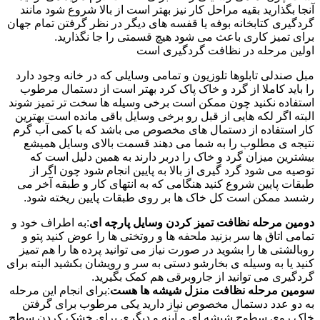
آنجا بگذارید بقیه مراحل کار نیز بهتر است از بالا شروع شود مانند
گردگیری کتابخانه بوفه یا قفسه های دیگر در نظر گرفتن تمام جهان
برای تمیز کاری باعث می شود هیچ قسمتی را جا نگذارید.
اولین مرحله در نظافت گردگیری است
مبل صندلی تابلوها تلوزیون و تمامی وسایلی که در خانه وجود دارد
را باید کاملا از گرد و خاک پاک کرد بهتر است از دستمال مرطوب
استفاده نکنید چون ممکن است برخی وسیله ها سخت تر تمیز شوند
البته اگر لکه هایی از قبل رو برخی وسایل باقی مانده است بهترین
کار استفاده از دستمال های مخصوص می باشد که با کمی آب گرم
نتیجه ی مطلوب را به شما می دهند قسمت بالای وسایل همیشع
بیشترین میزان گرد و خاک را دربر دارند به همین دلیل است که
توصیه می شود گرد گیری از بالا به پایین انجام شود چون اگر از
طبقات پایین شروع کنید هنگامی که به انتهای کار و طبقه آخر می
رشسد ممکن است کل خاک ها بر روی طبقات پایین ریخته شود.
دومین مرحله نظافت تمیز کردن وسایل پارچه ای
:به اطراف خود و
تمامی اتاق ها سر بزنید ملحفه ها و روتختی ها را عوض کنید پتو و
روبالشتی ها را بشوید در صورت نیاز می توانید پرده ها را هم تمیز
کنید یا به وسیله ی بخارشو دستی به سر و رویشان بکشید البته برای
گردگیری می توانید از جاروبرقی هم کمک بگیرید.
سومین مرحله نظافت منزل شیشه ها هست
:برای انجام این مرحله
به دو عدد دستمال مخصوص نیاز دارید یکی مرطوب برای گرفتن
خاک روی سطوح شیشه ای و آینه و دیگری برای خشک کردن سطح