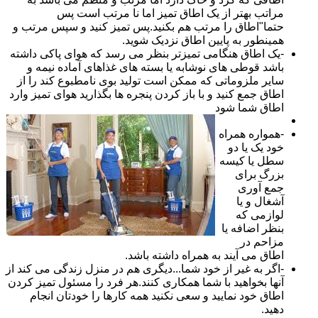
مراتب بهتر از یک اطاق تمیز اما نا مرتب است پس
حتما"اطاق را مرتب هم بکنید.پس تمیز کنید و سپس مرتب و
همینطور به پایین اطاق نزدیک شوید.
-یک اطاق هنگامی تمیزتر بنظر می رسد که هوای پاکی داشته
باشد قوطی های نوشابه یا بسته های غذاهای آماده نیمه و
سایر ملزوماتی که ممکن است تولید بوی نامطبوع کند را از
اطاق جمع کنید و با باز کردن پنجره ها بگذارید هوای تمیز وارد
اطاق شما شود
-همواره همراه
خود یک یا دو
سطل یا کیسه
بزرگ برای
جمع آوری
آشغال و یا
لوازمی که
بنظر اضافه یا
مزاحم در
اطاق می آیند به همراه داشته باشد.
-اگر به غیر از خود شما...دیگری هم در منزل زندگی می کند از
آنها بخواهید با شما همکاری کنند.هر فرد را مسئول تمیز کردن
اطاق خود نمایید و سعی نکنید همه کارها را خودتان انجام
دهید.