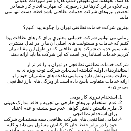
ها کمک بخواهند.مثل تعویض لامپ ها یا واشر شیرآلات باغبانی
و...علاوه بر این کارها نیز درصورتی که مهارت انجام کار شما در
تخصص نیروهای شرکت خدمات نظافتی باشد قطعاً دست تنها نمی
مانید.
بهترین شرکت خدمات نظافتی تهران را چگونه پیدا کنیم؟
زمانی می توانیم شرکت خدماتی معتبری برای کارهای نظافت پیدا
کنیم که خدمات و مسئولیت های اصلی آن ها را در قبال مشتری
بشناسیم.خدمات شرکت های نظافتی که در طول این مقاله بیان
کردیم خدمات استانداردی است که این شرکت ها باید ارائه دهند.
شرکت خدمات نظافتی نظافچی در تهران پا را فراتر از
استانداردهای اولیه گذاشته است.این شرکت توجه ویژه ی به
رضایت مشتریانش دارد و تمامی دغدغه های مشتریان خود را با
ارائه خدمات متفاوت پاسخ داده است.از ویژگی های بارز نظافچی
می توان به:
استخدام نیروی کار بومی
عدم استخدام نیروهای خارجی بی تجربه و فاقد مدارک هویتی
ملزم دانستن داشتن گواهی عدم سو پیشینه و عدم اعتیاد
برای استخدام نظافتچی
تمامی نظافتچی های شرکت نظافچی بیمه هستند.این شرکت
خود را در برابر حفظ جان کارکنانش مسئول می داند و کلیه
نظافتچی ها را بیمه می کند؛ بنابراین در صورت بروز حادثه ی