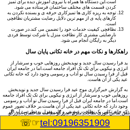
است.این دستگاه ها همراه با نیروی آموزش دیده برای تمیز
کردن قسمت های مختلف ساختمان فرستاده می شود.
توجه به ریزه کاری ها تمیزکاری حرفه ی و بسنده نکردن به
کارهای پایه ی از مهم ترین دلایل رضایت مشتریان نظافچی
است.
نظافچی کیفیت خدمات خود را تضمین می کند.در صورت
نارضایتی مشتری کار نظافت منزل یا شرکت توسط فردی
دیگر به رایگان انجام می شود.
راهکارها و نکات مهم در خانه تکانی پایان سال
ید فرا رسیدن سال جدید و نویدبخش روزهایی خوب و سرشار از
انرژی و نیکویی برای تک تک افراد جامعه است.اما در جامعه ایران
قبل از فرا رسیدن سال نو آداب و رسومی وجود دارد که خانه تکانی
عید یکی از آن هاست.
به گزارش خبرگزاری موج عید فرا رسیدن سال جدید و نویدبخش
روزهایی خوب و سرشار از انرژی و نیکویی برای تک تک افراد جامعه
است.اما در جامعه ایران قبل از فرا رسیدن سال نو آداب و رسومی
وجود دارد که خانه تکانی عید یکی از آن هاست.بر خلاف تصور عموم
که خانه تکانی یک نظافت عمومی و کلی منزل به نظر می آید اگر
تلفن تماس فوری
نظافت منزل اندرزگو نظافت ساختمان اندرزگو
بخواهیم به طور اصولی آن را انجام دهیم باید به برخی از نکات توجه
☞☏
tel:09196351909
بیشتر داشته باشیم.