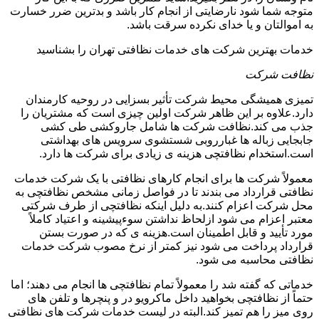
متوجه شما شود نارضایتی از انجام کار باشد و بدترین ضرر خسارت
به اموالتان و یا خدای نکرده سرقت باشد.
خدمات بهترین شرکت های خدمات نظافتی تهران را بشناسید
نظافت شرکت
تمیزی همیشگی محیط شرکت تأثیر بسزایی در روحیه کارمندان
دارد.علاوه بر این ظاهر شرکت اولین چیزی است که مشتریان را
جذب می کند.نظافت شرکت ها شامل جاروکشی طی کشی
جابجایی زباله ها غبارروبی شستشوی سرویس های بهداشتی
است.استخدام نظافتچی هزینه ی زیادی برای شرکت ها دارد.
معمولاً شرکت ها برای انجام کارهای نظافتی با یک شرکت خدمات
نظافتی قرارداد می بندند تا در فواصل زمانی مشخص نظافتچی به
محل شرکت اعزام کنند.به دلیل اینکه نظافتچی از طرف شرکتی
معتبر اعزام می شود ازلحاظ نداشتن سوءپیشینه و اعتیاد کاملاً
مورد تأیید و قابل اطمینان است.هزینه ی که در صورت بستن
قرارداد پرداخت می شود نیز کمتر از نرخ مصوب شرکت خدمات
نظافتی محاسبه می شود.
خدماتی که گفته شد را معمولاً تمام نظافتچی ها انجام می دهند؛ اما
حتماً از نظافتچی بخواهید داخل ماکرویو در و پنچرها و تلفن های
روی میز را هم تمیز کند.البته در لیست خدمات شرکت های نظافتی