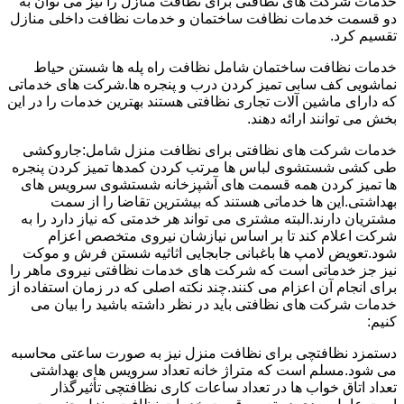
خدمات شرکت های نظافتی برای نظافت منازل را نیز می توان به
دو قسمت خدمات نظافت ساختمان و خدمات نظافت داخلی منازل
تقسیم کرد.
خدمات نظافت ساختمان شامل نظافت راه پله ها شستن حیاط
نماشویی کف سابی تمیز کردن درب و پنجره ها.شرکت های خدماتی
که دارای ماشین آلات تجاری نظافتی هستند بهترین خدمات را در این
بخش می توانند ارائه دهند.
خدمات شرکت های نظافتی برای نظافت منزل شامل:جاروکشی
طی کشی شستشوی لباس ها مرتب کردن کمدها تمیز کردن پنجره
ها تمیز کردن همه قسمت های آشپزخانه شستشوی سرویس های
بهداشتی.این ها خدماتی هستند که بیشترین تقاضا را از سمت
مشتریان دارند.البته مشتری می تواند هر خدمتی که نیاز دارد را به
شرکت اعلام کند تا بر اساس نیازشان نیروی متخصص اعزام
شود.تعویض لامپ ها باغبانی جابجایی اثاثیه شستن فرش و موکت
نیز جز خدماتی است که شرکت های خدمات نظافتی نیروی ماهر را
برای انجام آن اعزام می کنند.چند نکته اصلی که در زمان استفاده از
خدمات شرکت های نظافتی باید در نظر داشته باشید را بیان می
کنیم:
دستمزد نظافتچی برای نظافت منزل نیز به صورت ساعتی محاسبه
می شود.مسلم است که متراژ خانه تعداد سرویس های بهداشتی
تعداد اتاق خواب ها در تعداد ساعات کاری نظافتچی تأثیرگذار