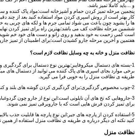
و …باید کاملا تمیز باشد.
پنجمین مرحله تمیز کردن حمام و آشپزخانه است:مواد پاک کننده و سفی
کار بهتر است از روش اسپری کردن مواد استفاده کنید بعد از چند دقیق
ها را بشوید چون باعث می شواد تمامی جرم ها و لکه های چربی به خ
ششمین مرحله نظافت کف می باشد:بهترین راه برای تمیز کردن نهای
است کمی زحمت به خود بدهید و روی زانو و دست های خود خم شوید سپ
هفتمین و آخرین مرحله جارو کشیدن است:برای اطمینان از تمیز جارو کش
نظافت منزل و خانه به چه وسایل نظافت لازم است؟
1-بسته های دستمال میکروفایبر:بهترین نوع دستمال برای گردگیری و
برخی موارد بجای اسپری های پاک کننده می توانید از دستمال های می
طریقه ی نظافت منزل را به خوبی فرا می گیرید.
2-چوب مخصوص گردگیری:برای گردگیری کردن گوشه های بلند و کناره هایی که دسترسی به آن سخت است استفاده می شود بهتر از در سر این چوب یک دستمال میکروفایبر وصل کنید.
3-جاروهایی که نخ های آن نایلونی است:این نوع از جارو چون گردوغبار
برای تمیز کردن فرش هایی است که با جاروبرقی تمیز نمی شوند.
5-استفاده کردن از پارچه های جیر:این نوع پارچه ها قابلیت جذب بال
کنید نکته ای دیگر درباره ی طریقه ی نظافت منزل استفاده از همین ن
نظافت منزل