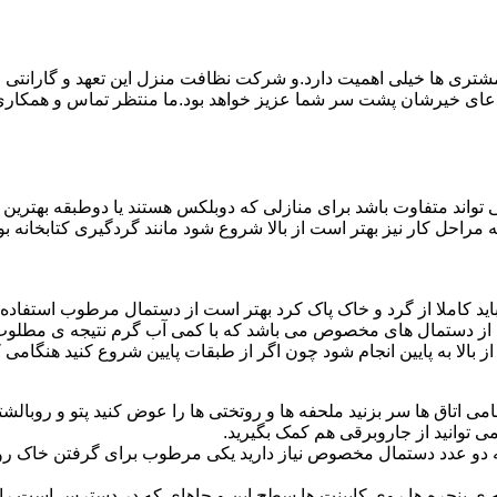
ی ها خیلی اهمیت دارد.و شرکت نظافت منزل این تعهد و گارانتی را ب
دعای خیرشان پشت سر شما عزیز خواهد بود.ما منتظر تماس و همکار
واند متفاوت باشد برای منازلی که دوبلکس هستند یا دوطبقه بهتری
قیه مراحل کار نیز بهتر است از بالا شروع شود مانند گردگیری کتابخانه
ا باید کاملا از گرد و خاک پاک کرد بهتر است از دستمال مرطوب استفا
ده از دستمال های مخصوص می باشد که با کمی آب گرم نتیجه ی مطلوب
ز بالا به پایین انجام شود چون اگر از طبقات پایین شروع کنید هنگام
می اتاق ها سر بزنید ملحفه ها و روتختی ها را عوض کنید پتو و روبالشتی 
 توانید از جاروبرقی هم کمک بگیرید.
 به دو عدد دستمال مخصوص نیاز دارید یکی مرطوب برای گرفتن خاک 
پنجره ها روی کابینت ها سطح اپن و جاهای که در دسترس است را با