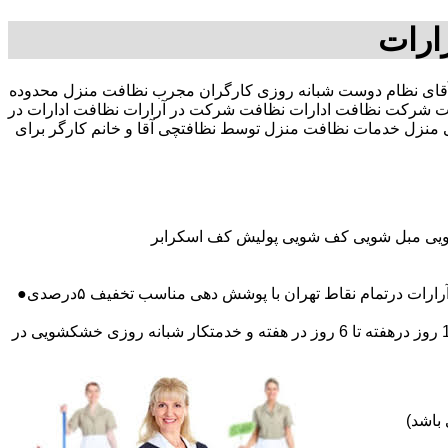
ارات
 در صد تخفیف بیمه رایگان 09196351909-آقای نظام دوست شبانه روزی کارگران مجرب نظافت منزل محدوده
 شرکت نظافت ادارات نظافت شرکت در آرارات نظافت ادارات در
چی منزل خدمات نظافت منزل توسط نظافتچی آقا و خانم کارگر برای
شویی مبل شویی کف شویی پولیش کف اسکرابر
 درتمام نقاط تهران با پوشش دهی مناسب تخفیف ۵درصدی●
اعزام نظافتچی روزمزد و مهمان دار به تمام نقاط و در سراسر تهران (حرفه ای و آموزش دیده )اعزام خدمتکار ثابت روزانه (خانم)از 1 روز درهفته تا 6 روز در هفته و خدمتکار شبانه روزی خشکشویی در
باشد)