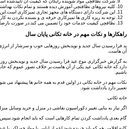
شرکت نظافچی مواد شوینده رایگان که کیفیت آن تأییدشده است
کلیه نیروهای نظافتچی آموزش دیده هستند و تمام نکات بهداشت
این شرکت دارای دستگاه های مجهز تجاری تمیزکاری است.این 
توجه به ریزه کاری ها تمیزکاری حرفه ی و بسنده نکردن به کا
نظافچی کیفیت خدمات خود را تضمین می کند.در صورت نارضای
راهکارها و نکات مهم در خانه تکانی پایان سال
ید فرا رسیدن سال جدید و نویدبخش روزهایی خوب و سرشار از انرژی و 
آن هاست.
به گزارش خبرگزاری موج عید فرا رسیدن سال جدید و نویدبخش روزهای
دارد که خانه تکانی عید یکی از آن هاست.بر خلاف تصور عموم که خانه
باشیم.
نکات مهم در خانه تکانی در اولین قدم به همه خانم ها پیشنهاد می شود ک
تعمیر دارد یادداشت شود.
خانه تکانی
اگر نیاز به بنایی تغییر دکوراسیون نقاشی در منزل و خرید وسایل منزل 
گام بعدی یادداشت کردن تمام کارهایی است که باید انجام شود.سپس کا
کلیه اقلامی هم که باید خریده شود اعم از لباس یا مواد خوراکی یا عید