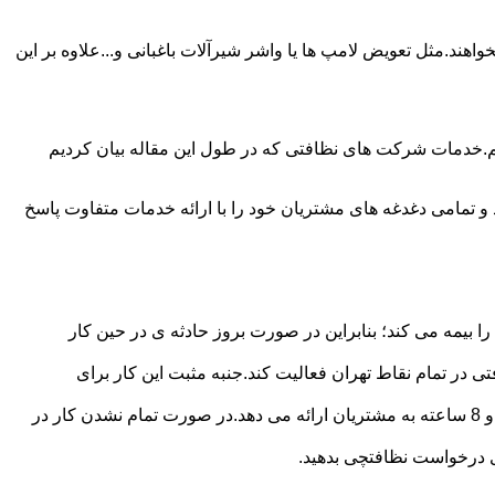
ند.مثل تعویض لامپ ها یا واشر شیرآلات باغبانی و...علاوه بر این
م.خدمات شرکت های نظافتی که در طول این مقاله بیان کردیم
و تمامی دغدغه های مشتریان خود را با ارائه خدمات متفاوت پاسخ
بیمه می کند؛ بنابراین در صورت بروز حادثه ی در حین کار
در تمام نقاط تهران فعالیت کند.جنبه مثبت این کار برای
نظافچی قیمت کاملاً شفاف برای دستمزد نظافتچی مشخص کرده است.این شرکت برای تعیین دستمزد پلن قیمتی 4 ساعته 6 ساعته و 8 ساعته به مشتریان ارائه می دهد.در صورت تمام نشدن کار در