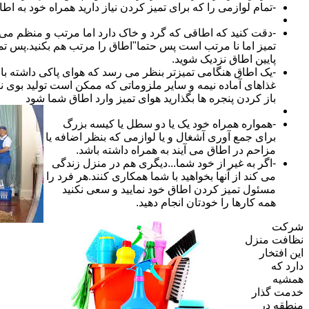
-تمام لوازمی را که برای تمیز کردن نیاز دارید همراه خود به اطا
-دقت کنید که اطاقی که گرد و خاک دارد اما مرتب و منظم می ب
تمیز اما نا مرتب است پس حتما"اطاق را مرتب هم بکنید.پس تم
پایین اطاق نزدیک شوید.
-یک اطاق هنگامی تمیزتر بنظر می رسد که هوای پاکی داشته با
غذاهای آماده نیمه و سایر ملزوماتی که ممکن است تولید بوی نام
باز کردن پنجره ها بگذارید هوای تمیز وارد اطاق شما شود
-همواره همراه خود یک یا دو سطل یا کیسه بزرگ
برای جمع آوری آشغال و یا لوازمی که بنظر اضافه یا
مزاحم در اطاق می آیند به همراه داشته باشد.
-اگر به غیر از خود شما...دیگری هم در منزل زندگی
می کند از آنها بخواهید با شما همکاری کنند.هر فرد را
مسئول تمیز کردن اطاق خود نمایید و سعی نکنید
همه کارها را خودتان انجام دهید.
شرکت
نظافت منزل
این افتخار
دارد که
همشیه
خدمت گذار
منطقه در