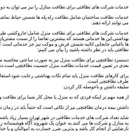
خدمات شرکت های نظافتی برای نظافت منازل را نیز می توان به د
خدمات نظافت ساختمان شامل نظافت راه پله ها شستن حیاط نماشویی
می توانند ارائه دهند.
خدمات شرکت های نظافتی برای نظافت منزل شامل:جاروکشی طی ک
بهداشتی.این ها خدماتی هستند که بیشترین تقاضا را از سمت مشتریان
ها باغبانی جابجایی اثاثیه شستن فرش و موکت نیز جز خدماتی است ک
نظافتی باید در نظر داشته باشید را بیان می کنیم:
دستمزد نظافتچی برای نظافت منزل نیز به صورت ساعتی محاسبه می ش
بعدی در تعیین قیمت خدمات نظافت منزل جنسیت نظافتچی است.دستمزد
برای کارهای نظافت منزل باید تمام نکات بهداشتی رعایت شود.استف
طرف نظافتچی است.
سلیقه داشتن و باحوصله کار کردن.
از همه مهم تر اینکه فردی که به منزل یا محل کار شما برای نظافت و
داشتن بیمه درمان نظافتچی نیز از نکاتی است که حتماً باید در زما
شاید تعداد شرکت های خدمات نظافتی در شهر تهران بسیار زیاد باشد؛ ا
به منازل و شرکت ها می کنند.به عنوان یک شهروند آگاه هوشمندانه ر
نارضایتی از انجام کار باشد و بدترین ضرر خسارت به اموالتان و یا خ