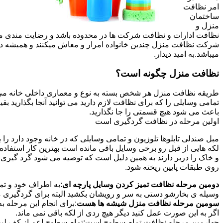
امر نظافت
ساختمان
منزل و
نظافت ادارات و نظافت شرکت ها در محدوده باشد و رضایت مندی مشتر
شرکت نظافت منزل چندین خانواده امرار و معاش میکنند و همیشه 
میباشد.به امید دیدار.
نظافت منزل چگونه است؟
طریقه نظافت منزل هر شخص بسته به نوع و معماری داخلی خانه می ت
تمامی وسایلی را که برای نظافت لازم دارید می توانید آنجا بگذارید ب
باعث می شود هیچ قسمتی را جا نگذارید.
اولین مرحله در نظافت گردگیری است
مبل صندلی تابلوها تلوزیون و تمامی وسایلی که در خانه وجود دارد ر
لکه هایی از قبل رو برخی وسایل باقی مانده است بهترین کار استفا
و خاک را دربر دارند به همین دلیل است که توصیه می شود گرد گیری ا
روی طبقات پایین ریخته شود.
دومین مرحله نظافت تمیز کردن وسایل پارچه ای
:به اطراف خود و تما
وسیله ی بخارشو دستی به سر و رویشان بکشید البته برای گردگیری می
سومین مرحله نظافت منزل شیشه ها هست
:برای انجام این مرحله
اگر به این صورت عمل کنید دیگر هیچ ردی از لکه باقی نمی ماند.
چهارمین مرحله نظافت تمام سطوح است:تمام سطوح اعم از کف لبه ی 