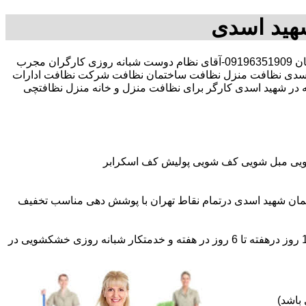
هید اسدی
30 در صد تخفیف بیمه رایگان 09196351909-آقای نظام دوست شبانه روزی کارگران مجرب
سدی نظافت منزل نظافت ساختمان نظافت شرکت نظافت ادارات
 در شهید اسدی کارگر برای نظافت منزل و خانه منزل نظافتچی
شویی مبل شویی کف شویی پولیش کف اسکرابر
مان شهید اسدی درتمام نقاط تهران با پوشش دهی مناسب تخفیف
اعزام نظافتچی روزمزد و مهمان دار به تمام نقاط و در سراسر تهران (حرفه ای و آموزش دیده )اعزام خدمتکار ثابت روزانه (خانم)از 1 روز درهفته تا 6 روز در هفته و خدمتکار شبانه روزی خشکشویی در
باشد)