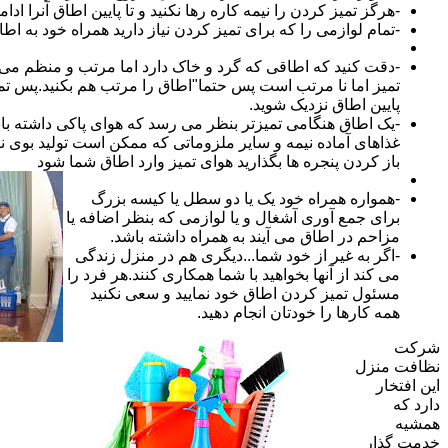
-هرگز تمیز کردن را نیمه کاره رها نکنید و تا پایین اطاق آنرا ادام
-تمام لوازمی را که برای تمیز کردن نیاز دارید همراه خود به اطا
-دقت کنید که اطاقی که گرد و خاک دارد اما مرتب و منظم می ب
تمیز اما نا مرتب است پس حتما"اطاق را مرتب هم بکنید.پس تم
پایین اطاق نزدیک شوید.
-یک اطاق هنگامی تمیزتر بنظر می رسد که هوای پاکی داشته با
غذاهای آماده نیمه و سایر ملزوماتی که ممکن است تولید بوی نام
باز کردن پنجره ها بگذارید هوای تمیز وارد اطاق شما شود
-همواره همراه خود یک یا دو سطل یا کیسه بزرگ
برای جمع آوری آشغال و یا لوازمی که بنظر اضافه یا
مزاحم در اطاق می آیند به همراه داشته باشد.
-اگر به غیر از خود شما...دیگری هم در منزل زندگی
می کند از آنها بخواهید با شما همکاری کنند.هر فرد را
مسئول تمیز کردن اطاق خود نمایید و سعی نکنید
همه کارها را خودتان انجام دهید.
شرکت
نظافت منزل
این افتخار
دارد که
همشیه
خدمت گذار