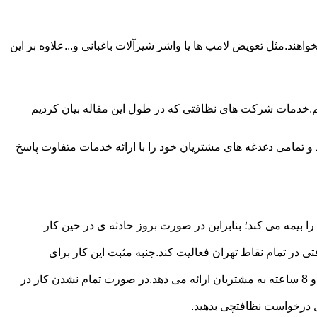
ند.مثل تعویض لامپ ها یا واشر شیرآلات باغبانی و...علاوه بر این
م.خدمات شرکت های نظافتی که در طول این مقاله بیان کردیم
و تمامی دغدغه های مشتریان خود را با ارائه خدمات متفاوت پاسخ
بیمه می کند؛ بنابراین در صورت بروز حادثه ی در حین کار
در تمام نقاط تهران فعالیت کند.جنبه مثبت این کار برای
نظافچی قیمت کاملاً شفاف برای دستمزد نظافتچی مشخص کرده است.این شرکت برای تعیین دستمزد پلن قیمتی 4 ساعته 6 ساعته و 8 ساعته به مشتریان ارائه می دهد.در صورت تمام نشدن کار در