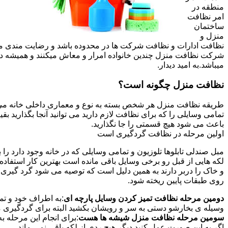
منطقه در
امر نظافت
ساختمان
منزل و
نظافت ادارات و نظافت شرکت ها در محدوده باشد و رضایت مندی مشتر
شرکت نظافت منزل چندین خانواده امرار و معاش میکنند و همیشه 
میباشد.به امید دیدار.
نظافت منزل چگونه است؟
طریقه نظافت منزل هر شخص بسته به نوع و معماری داخلی خانه می ت
تمامی وسایلی را که برای نظافت لازم دارید می توانید آنجا بگذارید ب
باعث می شود هیچ قسمتی را جا نگذارید.
اولین مرحله در نظافت گردگیری است
مبل صندلی تابلوها تلوزیون و تمامی وسایلی که در خانه وجود دارد ر
لکه هایی از قبل رو برخی وسایل باقی مانده است بهترین کار استفا
و خاک را دربر دارند به همین دلیل است که توصیه می شود گرد گیری ا
روی طبقات پایین ریخته شود.
دومین مرحله نظافت تمیز کردن وسایل پارچه ای
:به اطراف خود و تما
وسیله ی بخارشو دستی به سر و رویشان بکشید البته برای گردگیری می
سومین مرحله نظافت منزل شیشه ها هست
:برای انجام این مرحله
اگر به این صورت عمل کنید دیگر هیچ ردی از لکه باقی نمی ماند.