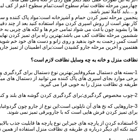
چهارمین مرحله نظافت تمام سطوح است:تمام سطوح اعم از کف لبه ی 
و …باید کاملا تمیز باشد.
پنجمین مرحله تمیز کردن حمام و آشپزخانه است:مواد پاک کننده و سفی
کار بهتر است از روش اسپری کردن مواد استفاده کنید بعد از چند دقیق
ها را بشوید چون باعث می شواد تمامی جرم ها و لکه های چربی به خ
ششمین مرحله نظافت کف می باشد:بهترین راه برای تمیز کردن نهای
است کمی زحمت به خود بدهید و روی زانو و دست های خود خم شوید سپ
هفتمین و آخرین مرحله جارو کشیدن است:برای اطمینان از تمیز جارو کش
نظافت منزل و خانه به چه وسایل نظافت لازم است؟
1-بسته های دستمال میکروفایبر:بهترین نوع دستمال برای گردگیری و
برخی موارد بجای اسپری های پاک کننده می توانید از دستمال های می
طریقه ی نظافت منزل را به خوبی فرا می گیرید.
2-چوب مخصوص گردگیری:برای گردگیری کردن گوشه های بلند و کناره هایی که دسترسی به آن سخت است استفاده می شود بهتر از در سر این چوب یک دستمال میکروفایبر وصل کنید.
3-جاروهایی که نخ های آن نایلونی است:این نوع از جارو چون گردوغبار
برای تمیز کردن فرش هایی است که با جاروبرقی تمیز نمی شوند.
5-استفاده کردن از پارچه های جیر:این نوع پارچه ها قابلیت جذب بال
کنید نکته ای دیگر درباره ی طریقه ی نظافت منزل استفاده از همین ن