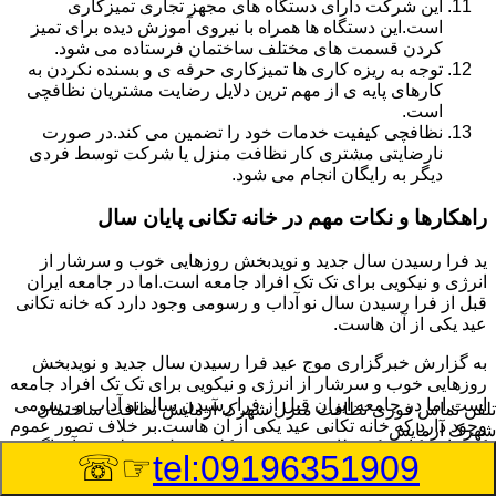
این شرکت دارای دستگاه های مجهز تجاری تمیزکاری
است.این دستگاه ها همراه با نیروی آموزش دیده برای تمیز
کردن قسمت های مختلف ساختمان فرستاده می شود.
توجه به ریزه کاری ها تمیزکاری حرفه ی و بسنده نکردن به
کارهای پایه ی از مهم ترین دلایل رضایت مشتریان نظافچی
است.
نظافچی کیفیت خدمات خود را تضمین می کند.در صورت
نارضایتی مشتری کار نظافت منزل یا شرکت توسط فردی
دیگر به رایگان انجام می شود.
راهکارها و نکات مهم در خانه تکانی پایان سال
ید فرا رسیدن سال جدید و نویدبخش روزهایی خوب و سرشار از
انرژی و نیکویی برای تک تک افراد جامعه است.اما در جامعه ایران
قبل از فرا رسیدن سال نو آداب و رسومی وجود دارد که خانه تکانی
عید یکی از آن هاست.
به گزارش خبرگزاری موج عید فرا رسیدن سال جدید و نویدبخش
روزهایی خوب و سرشار از انرژی و نیکویی برای تک تک افراد جامعه
است.اما در جامعه ایران قبل از فرا رسیدن سال نو آداب و رسومی
تلفن تماس فوری
نظافت منزل شهرک آزمایش نظافت ساختمان
وجود دارد که خانه تکانی عید یکی از آن هاست.بر خلاف تصور عموم
شهرک آزمایش
که خانه تکانی یک نظافت عمومی و کلی منزل به نظر می آید اگر
☞☏
tel:09196351909
بخواهیم به طور اصولی آن را انجام دهیم باید به برخی از نکات توجه
بیشتر داشته باشیم.