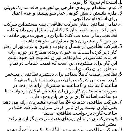
استخدام نیروی کار بومی
عدم استخدام نیروهای خارجی بی تجربه و فاقد مدارک هویتی
ملزم دانستن داشتن گواهی عدم سو پیشینه و عدم اعتیاد
برای استخدام نظافتچی
تمامی نظافتچی های شرکت نظافچی بیمه هستند.این شرکت
خود را در برابر حفظ جان کارکنانش مسئول می داند و کلیه
نظافتچی ها را بیمه می کند؛ بنابراین در صورت بروز حادثه ی
در حین کار مشتریان هیچ مسئولیتی نخواهند داشت.
شرکت نظافچی در شمال و جنوب و شرق و غرب تهران دفتر
کار دایر کرده است.تا به عنوان برندی مطرح در حوزه ارائه
خدمات نظافتی در تمام نقاط تهران فعالیت کند.جنبه مثبت
این کار برای مشتریان این است که قیمت خدمات در تمام
مناطق تهران یکسان است.
نظافچی قیمت کاملاً شفاف برای دستمزد نظافتچی مشخص
کرده است.این شرکت برای تعیین دستمزد پلن قیمتی 4
ساعته 6 ساعته و 8 ساعته به مشتریان ارائه می دهد.در
صورت تمام نشدن کار در زمان مشخص امکان درخواست تا
دو ساعت اضافه کاری برای هر پلن وجود دارد.
شرکت نظافچی خدمات 24 ساعته به مشتریان ارائه می دهد؛
یعنی نیازی نیست برای تمیز کردن منزل یا شرکت حتماً در
ساعت کاری درخواست نظافتچی بدهید.
قیمت یکسان در تمام روزهای هفته مزیت دیگر این شرکت
معتبر است.
شرکت نظافچی مواد شوینده رایگان که کیفیت آن تأییدشده