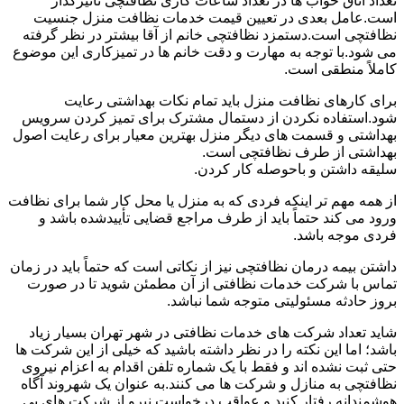
تعداد اتاق خواب ها در تعداد ساعات کاری نظافتچی تأثیرگذار
است.عامل بعدی در تعیین قیمت خدمات نظافت منزل جنسیت
نظافتچی است.دستمزد نظافتچی خانم از آقا بیشتر در نظر گرفته
می شود.با توجه به مهارت و دقت خانم ها در تمیزکاری این موضوع
کاملاً منطقی است.
برای کارهای نظافت منزل باید تمام نکات بهداشتی رعایت
شود.استفاده نکردن از دستمال مشترک برای تمیز کردن سرویس
بهداشتی و قسمت های دیگر منزل بهترین معیار برای رعایت اصول
بهداشتی از طرف نظافتچی است.
سلیقه داشتن و باحوصله کار کردن.
از همه مهم تر اینکه فردی که به منزل یا محل کار شما برای نظافت
ورود می کند حتماً باید از طرف مراجع قضایی تأییدشده باشد و
فردی موجه باشد.
داشتن بیمه درمان نظافتچی نیز از نکاتی است که حتماً باید در زمان
تماس با شرکت خدمات نظافتی از آن مطمئن شوید تا در صورت
بروز حادثه مسئولیتی متوجه شما نباشد.
شاید تعداد شرکت های خدمات نظافتی در شهر تهران بسیار زیاد
باشد؛ اما این نکته را در نظر داشته باشید که خیلی از این شرکت ها
حتی ثبت نشده اند و فقط با یک شماره تلفن اقدام به اعزام نیروی
نظافتچی به منازل و شرکت ها می کنند.به عنوان یک شهروند آگاه
هوشمندانه رفتار کنید و عواقب درخواست نیرو از شرکت های بی