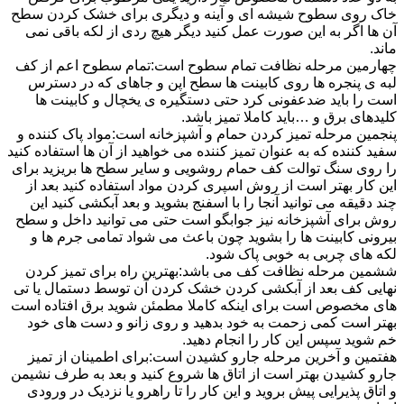
خاک روی سطوح شیشه ای و آینه و دیگری برای خشک کردن سطح
آن ها اگر به این صورت عمل کنید دیگر هیچ ردی از لکه باقی نمی
ماند.
چهارمین مرحله نظافت تمام سطوح است:تمام سطوح اعم از کف
لبه ی پنجره ها روی کابینت ها سطح اپن و جاهای که در دسترس
است را باید ضدعفونی کرد حتی دستگیره ی یخچال و کابینت ها
کلیدهای برق و …باید کاملا تمیز باشد.
پنجمین مرحله تمیز کردن حمام و آشپزخانه است:مواد پاک کننده و
سفید کننده که به عنوان تمیز کننده می خواهید از آن ها استفاده کنید
را روی سنگ توالت کف حمام روشویی و سایر سطح ها بریزید برای
این کار بهتر است از روش اسپری کردن مواد استفاده کنید بعد از
چند دقیقه می توانید آنجا را با اسفنج بشوید و بعد آبکشی کنید این
روش برای آشپزخانه نیز جوابگو است حتی می توانید داخل و سطح
بیرونی کابینت ها را بشوید چون باعث می شواد تمامی جرم ها و
لکه های چربی به خوبی پاک شود.
ششمین مرحله نظافت کف می باشد:بهترین راه برای تمیز کردن
نهایی کف بعد از آبکشی کردن خشک کردن آن توسط دستمال یا تی
های مخصوص است برای اینکه کاملا مطمئن شوید برق افتاده است
بهتر است کمی زحمت به خود بدهید و روی زانو و دست های خود
خم شوید سپس این کار را انجام دهید.
هفتمین و آخرین مرحله جارو کشیدن است:برای اطمینان از تمیز
جارو کشیدن بهتر است از اتاق ها شروع کنید و بعد به طرف نشیمن
و اتاق پذیرایی پیش بروید و این کار را تا راهرو یا نزدیک در ورودی