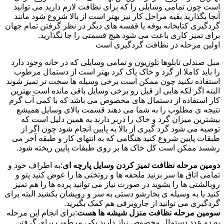
است چون تمامی وسایلی را که برای نظافت لازم دارید می توانید
آنجا بگذارید بقیه مراحل کار نیز بهتر است از بالا شروع شود مانند
گردگیری کتابخانه بوفه یا قفسه های دیگر در نظر گرفتن تمام جهان
برای تمیز کاری باعث می شود هیچ قسمتی را جا نگذارید.
اولین مرحله در نظافت گردگیری است
مبل صندلی تابلوها تلوزیون و تمامی وسایلی که در خانه وجود دارد
را باید کاملا از گرد و خاک پاک کرد بهتر است از دستمال مرطوب
استفاده نکنید چون ممکن است برخی وسیله ها سخت تر تمیز شوند
البته اگر لکه هایی از قبل رو برخی وسایل باقی مانده است بهترین
کار استفاده از دستمال های مخصوص می باشد که با کمی آب گرم
نتیجه ی مطلوب را به شما می دهند قسمت بالای وسایل همیشع
بیشترین میزان گرد و خاک را دربر دارند به همین دلیل است که
توصیه می شود گرد گیری از بالا به پایین انجام شود چون اگر از
طبقات پایین شروع کنید هنگامی که به انتهای کار و طبقه آخر می
رشسد ممکن است کل خاک ها بر روی طبقات پایین ریخته شود.
دومین مرحله نظافت تمیز کردن وسایل پارچه ای
:به اطراف خود و
تمامی اتاق ها سر بزنید ملحفه ها و روتختی ها را عوض کنید پتو و
روبالشتی ها را بشوید در صورت نیاز می توانید پرده ها را هم تمیز
کنید یا به وسیله ی بخارشو دستی به سر و رویشان بکشید البته برای
گردگیری می توانید از جاروبرقی هم کمک بگیرید.
سومین مرحله نظافت منزل شیشه ها هست
:برای انجام این مرحله
به دو عدد دستمال مخصوص نیاز دارید یکی مرطوب برای گرفتن