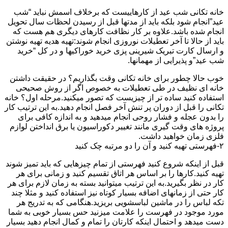
خانه تکانی شب عید از کارهاییست که برخلاف اسمش نباید “شب
عید”انجام شود بلکه باید از مدتها قبل از رسیدن لحظات سال تحویل
انجام شده باشد.علاوه بر کار نظافت کارهای دیگری هم هست که
باید از حالا تا آخر تعطیلات نوروزی انجام شوند:تهیه هدیه تهیه نوشتن
و ارسال کارت تبریک شیرینی پزی خرید خوراکیها و در کل “خرید
شب عید”و پذیرایی از مهمانها.
خوب حالا چطور برای خانه تکانی وقت بگذاریم؟ در حقیقت داشتن
خانه ای نظیف در طی تعطیلات به خصوص اگر از روش صحیحی
استفاده کنید ساده تر از چیزیست که تصور میکنید.مرحله اول؟ خانه
تکانی را قبل از دوران پر تنش آخر فصل انجام دهید.به این ترتیب کار
را بدون عجله و فشار روحی انجام میدهید و به اندازه کافی برای
پروژه های وقت گیری مانند تغییر دکوراسیون یا برق انداختن لوازم
فلزی زمان خواهید داشت.
۲-فهرستی تهیه کنید و آن را دو مرتبه چک کنید
قبل از اینکه شروع کنید فهرستی از تمام چیزهایی که باید تمیز شوند
تهیه کنید.کارها را بر اساس هر اتاق تقسیم کنید و زمانی برای هر
کار در نظر بگیرید.به این ترتیب میتوانید بسته به زمان لازم برای هر
کار حتی از زمانهای اضافه بسیار کوتاه نیز استفاده کنید و مثلا چند
تکه لباس را در ماشین لباسشویی بریزید.هنگامی که به تدریج هر
مورد موجود در فهرست را علامت میزنید حس بسیار خوبی به شما
دست میدهد و احتمال اینکه کارتان را تمام و کمال انجام دهید بسیار