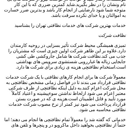
نام ونشان را در نظر بگیرید.شاید کمترین ضرری که با این کار
متوجه شما شود نارضایتی از انجام کار باشد و بدترین ضرر خسارت
به اموالتان و یا خدای نکرده سرقت باشد.
خدمات بهترین شرکت های خدمات نظافتی تهران را بشناسید
نظافت شرکت
تمیزی همیشگی محیط شرکت تأثیر بسزایی در روحیه کارمندان
دارد.علاوه بر این ظاهر شرکت اولین چیزی است که مشتریان را
جذب می کند.نظافت شرکت ها شامل جاروکشی طی کشی
جابجایی زباله ها غبارروبی شستشوی سرویس های بهداشتی
است.استخدام نظافتچی هزینه ی زیادی برای شرکت ها دارد.
معمولاً شرکت ها برای انجام کارهای نظافتی با یک شرکت خدمات
نظافتی قرارداد می بندند تا در فواصل زمانی مشخص نظافتچی به
محل شرکت اعزام کنند.به دلیل اینکه نظافتچی از طرف شرکتی
معتبر اعزام می شود ازلحاظ نداشتن سوءپیشینه و اعتیاد کاملاً
مورد تأیید و قابل اطمینان است.هزینه ی که در صورت بستن
قرارداد پرداخت می شود نیز کمتر از نرخ مصوب شرکت خدمات
نظافتی محاسبه می شود.
خدماتی که گفته شد را معمولاً تمام نظافتچی ها انجام می دهند؛ اما
حتماً از نظافتچی بخواهید داخل ماکرویو در و پنچرها و تلفن های