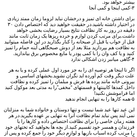
بیشتر خواهد بود.
۳-کمی اینجا و کمی آنجا
برای داشتن خانه ای تمیز و درخشان نباید لزوما زمان ممتد زیادی
در اختیار داشته باشید.در حقیقت خواهید دید که اختصاص دادن ۳۰
دقیقه در روز به کار نظافت نتایج بسیار رضایت بخشی خواهد
داشت.برای مرتب کردن لوازم و خرده ریزها یک زمان ثابت مانند
قبل از خواب یا قبل از صبحانه را کنار بگذارید در این فاصله میتوانید
به نظافت هم بپردازید مثلا بعد از دوش صبحگاهی آینه حمام را تمیز
کنید و یا کف وان را با کمی پودر یا مایع مخصوص برق بیاندازید.
۴-گاهی میانبر زدن اشکالی ندارد
اگر تا اینجا هر توصیه ای را به جز مورد اول عملی کرده و یا به هر
علت دیگر وقت کم آورده اید نگران نشوید.بخشهای اساسی و
بیرونی خانه مانند پرده ها فرش و مبلمان را تمیز کرده و نظافت
داخل کمدها کابینتها و قسمتهای “مخفی”را به مدتی بعد موکول کنید
اما فراموشش نکنید!
۵-همه کارها را به تنهایی انجام ندهید
این عید تنها عید شما نیست و تنها دوستان و خانواده شما به منزلتان
نمی آیند پس نباید تمام نظافت آنرا به تنهایی بر عهده بگیرید.در هر
هفته زمان خاصی را برای نظافت اختصاص داده و کارها را با
فرزندان و همسر خود تقسیم کنید.از بچه ها بخواهید که تختهای خود
را مرتب کرده اسباب بازیها و لوازم دیگر خود را جمع کرده و پس از