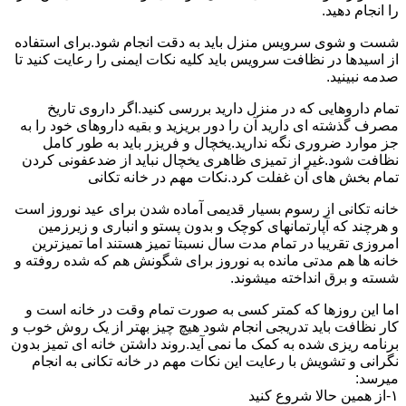
را انجام دهید.
شست و شوی سرویس منزل باید به دقت انجام شود.برای استفاده
از اسیدها در نظافت سرویس باید کلیه نکات ایمنی را رعایت کنید تا
صدمه نبینید.
تمام داروهایی که در منزل دارید بررسی کنید.اگر داروی تاریخ
مصرف گذشته ای دارید آن را دور بریزید و بقیه داروهای خود را به
جز موارد ضروری نگه ندارید.یخچال و فریزر باید به طور کامل
نظافت شود.غیر از تمیزی ظاهری یخچال نباید از ضدعفونی کردن
تمام بخش های آن غفلت کرد.نکات مهم در خانه تکانی
خانه تکانی از رسوم بسیار قدیمی آماده شدن برای عید نوروز است
و هرچند که آپارتمانهای کوچک و بدون پستو و انباری و زیرزمین
امروزی تقریبا در تمام مدت سال نسبتا تمیز هستند اما تمیزترین
خانه ها هم مدتی مانده به نوروز برای شگونش هم که شده روفته و
شسته و برق انداخته میشوند.
اما این روزها که کمتر کسی به صورت تمام وقت در خانه است و
کار نظافت باید تدریجی انجام شود هیچ چیز بهتر از یک روش خوب و
برنامه ریزی شده به کمک ما نمی آید.روند داشتن خانه ای تمیز بدون
نگرانی و تشویش با رعایت این نکات مهم در خانه تکانی به انجام
میرسد:
۱-از همین حالا شروع کنید