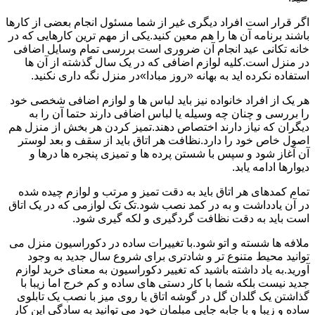
اگر قرار است افراد دیگری غیر از شما مسئول انجام بعضی از کارها
باشند برنامه آن ها را هم معین کنید.یکی از مهم ترین کارهایی که در
خانه تکانی عید انجام آن ضروری است بررسی تمام وسایل اضافی
در منزل است.کلیه لوازم اضافی که در یک سال گذشته از آن ها
استفاده نکرده اید به بهانه «روز مبادا»در منزل نگه داری نکنید.
هر یک از افراد خانواده نیز باید لباس ها و لوازم اضافی شخصی خود
را بررسی و چنان چه وسیله یا لباس اضافی دارند حتما آن را به
دیگران که نیاز دارند اختصاص دهند.تمیز کردن هر بخش از منزل هم
اصول خاص خود را دارد.نظافت هر اتاق باید از سقف و بعد لوستر
آن آغاز شود و سپس با شستن پرده ها و تمیزی پنجره ها درها و
دیوارها ادامه یابد.
تمام کمدهای هر اتاق باید به دقت تمیز و مرتب و لوازم چیده شده
در آن یادداشت و به در کمد نصب شود.تک تک لوازمی که در یک اتاق
است باید به دقت نظافت گردگیری و لکه گیری شود.
ملافه ها شسته و اتو شود.با تغییرات ساده در دکوراسیون منزل می
توانید محیط متنوع تر و شادتری برای شروع سال جدید به وجود
آورید.به یاد داشته باشید که تغییر دکوراسیون به معنای خرید لوازم
جدید نیست بلکه شما با کار دستی های ساده و کم خرج اما زیبا با
گذاشتن یک گلدان گل در گوشه اتاق یا روی میز با نصب یک تابلوی
ساده و زیبا و با جابه جایی مبلمان خود می توانید به سادگی این کار