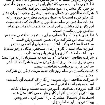
نظافتچی ها را بیمه می کند؛ بنابراین در صورت بروز حادثه ی
در حین کار مشتریان هیچ مسئولیتی نخواهند داشت.
شرکت نظافچی در شمال و جنوب و شرق و غرب تهران دفتر
کار دایر کرده است.تا به عنوان برندی مطرح در حوزه ارائه
خدمات نظافتی در تمام نقاط تهران فعالیت کند.جنبه مثبت
این کار برای مشتریان این است که قیمت خدمات در تمام
مناطق تهران یکسان است.
نظافچی قیمت کاملاً شفاف برای دستمزد نظافتچی مشخص
کرده است.این شرکت برای تعیین دستمزد پلن قیمتی 4
ساعته 6 ساعته و 8 ساعته به مشتریان ارائه می دهد.در
صورت تمام نشدن کار در زمان مشخص امکان درخواست تا
دو ساعت اضافه کاری برای هر پلن وجود دارد.
شرکت نظافچی خدمات 24 ساعته به مشتریان ارائه می دهد؛
یعنی نیازی نیست برای تمیز کردن منزل یا شرکت حتماً در
ساعت کاری درخواست نظافتچی بدهید.
قیمت یکسان در تمام روزهای هفته مزیت دیگر این شرکت
معتبر است.
شرکت نظافچی مواد شوینده رایگان که کیفیت آن تأییدشده
است به همراه نظافتچی ارسال می کند.
کلیه نیروهای نظافتچی آموزش دیده هستند و تمام نکات
بهداشتی را در حین انجام کار رعایت می کنند.مثل عدم
استفاده از دستمال مشترک برای تمیز کردن سرویس
بهداشتی و سایر نقاط منزل.