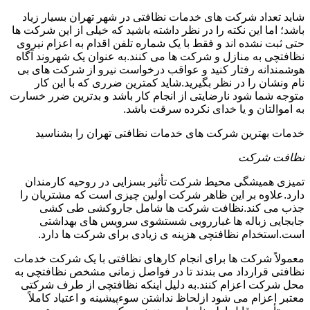
شاید تعداد شرکت های خدمات نظافتی در شهر تهران بسیار زیاد
باشد؛ اما این نکته را در نظر داشته باشید که خیلی از این شرکت ها
حتی ثبت نشده اند و فقط با یک شماره تلفن اقدام به اعزام نیروی
نظافتچی به منازل و شرکت ها می کنند.به عنوان یک شهروند آگاه
هوشمندانه رفتار کنید و عواقب درخواست نیرو از شرکت های بی
نام ونشان را در نظر بگیرید.شاید کمترین ضرری که با این کار
متوجه شما شود نارضایتی از انجام کار باشد و بدترین ضرر خسارت
به اموالتان و یا خدای نکرده سرقت باشد.
خدمات بهترین شرکت های خدمات نظافتی تهران را بشناسید
نظافت شرکت
تمیزی همیشگی محیط شرکت تأثیر بسزایی در روحیه کارمندان
دارد.علاوه بر این ظاهر شرکت اولین چیزی است که مشتریان را
جذب می کند.نظافت شرکت ها شامل جاروکشی طی کشی
جابجایی زباله ها غبارروبی شستشوی سرویس های بهداشتی
است.استخدام نظافتچی هزینه ی زیادی برای شرکت ها دارد.
معمولاً شرکت ها برای انجام کارهای نظافتی با یک شرکت خدمات
نظافتی قرارداد می بندند تا در فواصل زمانی مشخص نظافتچی به
محل شرکت اعزام کنند.به دلیل اینکه نظافتچی از طرف شرکتی
معتبر اعزام می شود ازلحاظ نداشتن سوءپیشینه و اعتیاد کاملاً