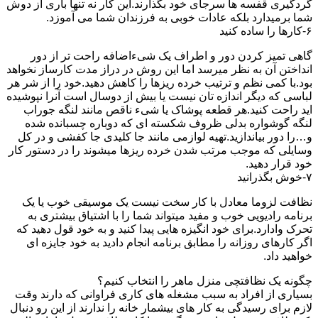
گردگیری قفسه ها سرجای خود بگذارند.این کار نه تنها باری از دوش
شما برمیدارد بلکه عادات خوبی به فرزندان شما می آموزد.
۶-کارها را ساده کنید
گاهی تمیز کردن دور و اطراف یک شیءاضافه راحت تر از دور
انداختن آن به نظر میرسد اما این روش در دراز مدت کارساز نخواهد
بود.با کمی نظم و ترتیب خرده ریزها را کاهش دهید.خود را از شر هر
لباسی که دیگر اندازه تان نیست یا بیش از دوسال است آنرا نپوشیده
اید راحت کنید.هر قطعه پوشاک یا شیء ناقص مانند لنگه جوراب
لنگه گوشواره بدلی ظروف شکسته ای که دوباره چسبانده شده
و…را دور بیاندازید.تهیه لوازمی مانند جا کلیدی جا کفشی و در کل
وسایلی که موجب مرتب شدن خرده ریزها میشوند را در دستور کار
خود قرار دهید.
۷-خوش بگذرانید
نظافت لزوما معادل با کار سخت نیست یک موسیقی خوب یا یک
برنامه رادیویی خوب و مفید میتواند شما را با اشتیاق بیشتری به
تحرک وادارد.برای خود انگیزه هایی پیدا کنید و به خود قول دهید که
اگر کارهای روزانه را مطابق برنامه انجام دادید به خود جایزه ای
خواهید داد.
چگونه یک نظافتچی منزل ماهر را انتخاب کنیم؟
بسیاری از افراد به سبب مشغله های کاری فراوانی که دارند وقت
لازم برای رسیدگی به کار های بیشمار خانه را ندارند از این رو دنبال