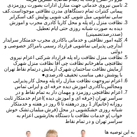
تامین نیروی خدماتی جهت منازل ادارات بصورت روزمزدی
پیمانی کنترات تمام دستگاهای مدرن نظافتی موجوداست.کف
سابی نماشویی مبل شویی کف شویی پولیش کف اسکرابر
نظافت منزل راه پله و محل کاربا کادری مجرب و اموزش
دیده به صورت شبانه روزی حتی ایام تعطیل.
(صددرصدتضمینی)
کلیه امور نظافتی و خدماتی باکادری مجرب خدمتکار سرایدار
آبدارچی پذیرایی نماشویی قرارداد رسمی بامراکز خصوصی و
دولتی
نظافت منزل نظافت راه پله قرارداد شرکتی اعزام نیروی
نظافتچی ماهرخانم نظافت چی آقا نظافت منزل شهرک
آزمایش نظافت ساختمان شهرک آزمایش درتمام نقاط تهران
با پوشش دهی مناسب تخفیف ۵درصدی●
اعزام نیروجهت نظافت منازل راه پله ومحل کار.پذیرایی
ومجالس.باکادری اموزش دیده حرفه ای و ایرانی تماس
اعزام نظافتچی روزمزد و مهمان دار به تمام نقاط و در
سراسر تهران (حرفه ای و آموزش دیده )اعزام خدمتکار ثابت
روزانه (خانم)از 1 روز درهفته تا 6 روز در هفته و خدمتکار
شبانه روزی خشکشویی در محل (فرش.مبلمان.تشک خوش
خواب )و خدمات نظافت با دستگاه بخارشویی اعزام به
سراسر تهران و در تمام نقاط
به این توصیه ها