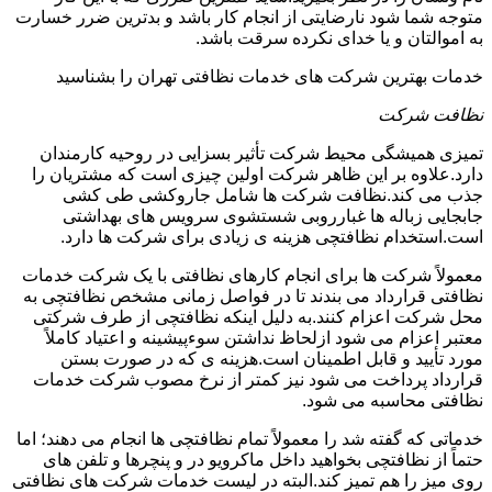
متوجه شما شود نارضایتی از انجام کار باشد و بدترین ضرر خسارت
به اموالتان و یا خدای نکرده سرقت باشد.
خدمات بهترین شرکت های خدمات نظافتی تهران را بشناسید
نظافت شرکت
تمیزی همیشگی محیط شرکت تأثیر بسزایی در روحیه کارمندان
دارد.علاوه بر این ظاهر شرکت اولین چیزی است که مشتریان را
جذب می کند.نظافت شرکت ها شامل جاروکشی طی کشی
جابجایی زباله ها غبارروبی شستشوی سرویس های بهداشتی
است.استخدام نظافتچی هزینه ی زیادی برای شرکت ها دارد.
معمولاً شرکت ها برای انجام کارهای نظافتی با یک شرکت خدمات
نظافتی قرارداد می بندند تا در فواصل زمانی مشخص نظافتچی به
محل شرکت اعزام کنند.به دلیل اینکه نظافتچی از طرف شرکتی
معتبر اعزام می شود ازلحاظ نداشتن سوءپیشینه و اعتیاد کاملاً
مورد تأیید و قابل اطمینان است.هزینه ی که در صورت بستن
قرارداد پرداخت می شود نیز کمتر از نرخ مصوب شرکت خدمات
نظافتی محاسبه می شود.
خدماتی که گفته شد را معمولاً تمام نظافتچی ها انجام می دهند؛ اما
حتماً از نظافتچی بخواهید داخل ماکرویو در و پنچرها و تلفن های
روی میز را هم تمیز کند.البته در لیست خدمات شرکت های نظافتی