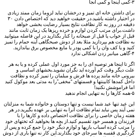
۳-کمی اینجا و کمی آنجا
برای داشتن خانه ای تمیز و درخشان نباید لزوما زمان ممتد زیادی
در اختیار داشته باشید.در حقیقت خواهید دید که اختصاص دادن ۳۰
دقیقه در روز به کار نظافت نتایج بسیار رضایت بخشی خواهد
داشت.برای مرتب کردن لوازم و خرده ریزها یک زمان ثابت مانند
قبل از خواب یا قبل از صبحانه را کنار بگذارید در این فاصله میتوانید
به نظافت هم بپردازید مثلا بعد از دوش صبحگاهی آینه حمام را تمیز
کنید و یا کف وان را با کمی پودر یا مایع مخصوص برق بیاندازید.
۴-گاهی میانبر زدن اشکالی ندارد
اگر تا اینجا هر توصیه ای را به جز مورد اول عملی کرده و یا به هر
علت دیگر وقت کم آورده اید نگران نشوید.بخشهای اساسی و
بیرونی خانه مانند پرده ها فرش و مبلمان را تمیز کرده و نظافت
داخل کمدها کابینتها و قسمتهای “مخفی”را به مدتی بعد موکول کنید
اما فراموشش نکنید!
۵-همه کارها را به تنهایی انجام ندهید
این عید تنها عید شما نیست و تنها دوستان و خانواده شما به منزلتان
نمی آیند پس نباید تمام نظافت آنرا به تنهایی بر عهده بگیرید.در هر
هفته زمان خاصی را برای نظافت اختصاص داده و کارها را با
فرزندان و همسر خود تقسیم کنید.از بچه ها بخواهید که تختهای خود
را مرتب کرده اسباب بازیها و لوازم دیگر خود را جمع کرده و پس از
گردگیری قفسه ها سرجای خود بگذارند.این کار نه تنها باری از دوش