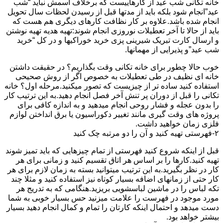
خانه تکانی شب عید از کارهاییست که برخلاف اسمش نباید “شب
عید”انجام شود بلکه باید از مدتها قبل از رسیدن لحظات سال تحویل
انجام شده باشد.علاوه بر کار نظافت کارهای دیگری هم هست که
باید از حالا تا آخر تعطیلات نوروزی انجام شوند:تهیه هدیه تهیه نوشتن
و ارسال کارت تبریک شیرینی پزی خرید خوراکیها و در کل “خرید
شب عید”و پذیرایی از مهمانها.
خوب حالا چطور برای خانه تکانی وقت بگذاریم؟ در حقیقت داشتن
خانه ای نظیف در طی تعطیلات به خصوص اگر از روش صحیحی
استفاده کنید ساده تر از چیزیست که تصور میکنید.مرحله اول؟ خانه
تکانی را قبل از دوران پر تنش آخر فصل انجام دهید.به این ترتیب کار
را بدون عجله و فشار روحی انجام میدهید و به اندازه کافی برای
پروژه های وقت گیری مانند تغییر دکوراسیون یا برق انداختن لوازم
فلزی زمان خواهید داشت.
۲-فهرستی تهیه کنید و آن را دو مرتبه چک کنید
قبل از اینکه شروع کنید فهرستی از تمام چیزهایی که باید تمیز شوند
تهیه کنید.کارها را بر اساس هر اتاق تقسیم کنید و زمانی برای هر
کار در نظر بگیرید.به این ترتیب میتوانید بسته به زمان لازم برای هر
کار حتی از زمانهای اضافه بسیار کوتاه نیز استفاده کنید و مثلا چند
تکه لباس را در ماشین لباسشویی بریزید.هنگامی که به تدریج هر
مورد موجود در فهرست را علامت میزنید حس بسیار خوبی به شما
دست میدهد و احتمال اینکه کارتان را تمام و کمال انجام دهید بسیار
بیشتر خواهد بود.