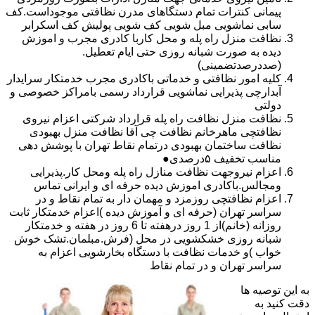
پیمانی کنترات تمام دستگاهای مدرن نظافتی موجوداست.کف
سابی نماشویی مبل شویی کف شویی پولیش کف اسکرابر
نظافت منزل راه پله و محل کاربا کادری مجرب و اموزش
دیده به صورت شبانه روزی حتی ایام تعطیل.
(صددرصدتضمینی)
کلیه امور نظافتی و خدماتی باکادری مجرب خدمتکار سرایدار
آبدارچی پذیرایی نماشویی قرارداد رسمی بامراکز خصوصی و
دولتی
نظافت منزل نظافت راه پله قرارداد شرکتی اعزام نیروی
نظافتچی ماهرخانم نظافت چی آقا نظافت منزل بهبودی
نظافت ساختمان بهبودی درتمام نقاط تهران با پوشش دهی
مناسب تخفیف ۵درصدی●
اعزام نیروجهت نظافت منازل راه پله ومحل کار.پذیرایی
ومجالس.باکادری اموزش دیده حرفه ای و ایرانی تماس
اعزام نظافتچی روزمزد و مهمان دار به تمام نقاط و در
سراسر تهران (حرفه ای و آموزش دیده )اعزام خدمتکار ثابت
روزانه (خانم)از 1 روز درهفته تا 6 روز در هفته و خدمتکار
شبانه روزی خشکشویی در محل (فرش.مبلمان.تشک خوش
خواب )و خدمات نظافت با دستگاه بخارشویی اعزام به
سراسر تهران و در تمام نقاط
به این توصیه ها
دقت کنید به