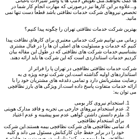
ها کمک بخواهند.مثل تعویض لامپ ها یا واشر شیرآلات باغبانی
و...علاوه بر این کارها نیز درصورتی که مهارت انجام کار شما در
تخصص نیروهای شرکت خدمات نظافتی باشد قطعاً دست تنها نمی
مانید.
بهترین شرکت خدمات نظافتی تهران را چگونه پیدا کنیم؟
زمانی می توانیم شرکت خدماتی معتبری برای کارهای نظافت پیدا
کنیم که خدمات و مسئولیت های اصلی آن ها را در قبال مشتری
بشناسیم.خدمات شرکت های نظافتی که در طول این مقاله بیان
کردیم خدمات استانداردی است که این شرکت ها باید ارائه دهند.
شرکت خدمات نظافتی نظافچی در تهران پا را فراتر از
استانداردهای اولیه گذاشته است.این شرکت توجه ویژه ی به
رضایت مشتریانش دارد و تمامی دغدغه های مشتریان خود را با
ارائه خدمات متفاوت پاسخ داده است.از ویژگی های بارز نظافچی
می توان به:
استخدام نیروی کار بومی
عدم استخدام نیروهای خارجی بی تجربه و فاقد مدارک هویتی
ملزم دانستن داشتن گواهی عدم سو پیشینه و عدم اعتیاد
برای استخدام نظافتچی
تمامی نظافتچی های شرکت نظافچی بیمه هستند.این شرکت
خود را در برابر حفظ جان کارکنانش مسئول می داند و کلیه
نظافتچی ها را بیمه می کند؛ بنابراین در صورت بروز حادثه ی