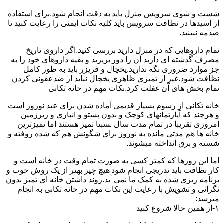
شست و شوی سرویس منزل باید به دقت انجام شود.برای استفاده
از اسیدها در نظافت سرویس باید کلیه نکات ایمنی را رعایت کنید تا
صدمه نبینید.
تمام داروهایی که در منزل دارید بررسی کنید.اگر داروی تاریخ
مصرف گذشته ای دارید آن را دور بریزید و بقیه داروهای خود را به
جز موارد ضروری نگه ندارید.یخچال و فریزر باید به طور کامل
نظافت شود.غیر از تمیزی ظاهری یخچال نباید از ضدعفونی کردن
تمام بخش های آن غفلت کرد.نکات مهم در خانه تکانی
خانه تکانی از رسوم بسیار قدیمی آماده شدن برای عید نوروز است
و هرچند که آپارتمانهای کوچک و بدون پستو و انباری و زیرزمین
امروزی تقریبا در تمام مدت سال نسبتا تمیز هستند اما تمیزترین
خانه ها هم مدتی مانده به نوروز برای شگونش هم که شده روفته و
شسته و برق انداخته میشوند.
اما این روزها که کمتر کسی به صورت تمام وقت در خانه است و
کار نظافت باید تدریجی انجام شود هیچ چیز بهتر از یک روش خوب و
برنامه ریزی شده به کمک ما نمی آید.روند داشتن خانه ای تمیز بدون
نگرانی و تشویش با رعایت این نکات مهم در خانه تکانی به انجام
میرسد:
۱-از همین حالا شروع کنید