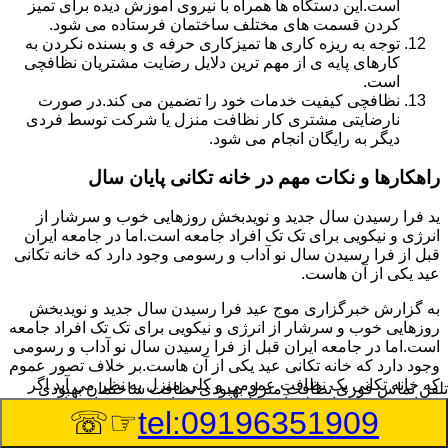
است.این دستگاه ها همراه با نیروی آموزش دیده برای تمیز
کردن قسمت های مختلف ساختمان فرستاده می شود.
توجه به ریزه کاری ها تمیزکاری حرفه ی و بسنده نکردن به
کارهای پایه ی از مهم ترین دلایل رضایت مشتریان نظافچی
است.
نظافچی کیفیت خدمات خود را تضمین می کند.در صورت
نارضایتی مشتری کار نظافت منزل یا شرکت توسط فردی
دیگر به رایگان انجام می شود.
راهکارها و نکات مهم در خانه تکانی پایان سال
ید فرا رسیدن سال جدید و نویدبخش روزهایی خوب و سرشار از
انرژی و نیکویی برای تک تک افراد جامعه است.اما در جامعه ایران
قبل از فرا رسیدن سال نو آداب و رسومی وجود دارد که خانه تکانی
عید یکی از آن هاست.
به گزارش خبرگزاری موج عید فرا رسیدن سال جدید و نویدبخش
روزهایی خوب و سرشار از انرژی و نیکویی برای تک تک افراد جامعه
است.اما در جامعه ایران قبل از فرا رسیدن سال نو آداب و رسومی
وجود دارد که خانه تکانی عید یکی از آن هاست.بر خلاف تصور عموم
که خانه تکانی یک نظافت عمومی و کلی منزل به نظر می آید اگر
تلفن تماس فوری
نظافت منزل بهبودی نظافت ساختمان بهبودی
بخواهیم به طور اصولی آن را انجام دهیم باید به برخی از نکات توجه
☞☏
tel:09196351909
بیشتر داشته باشیم.