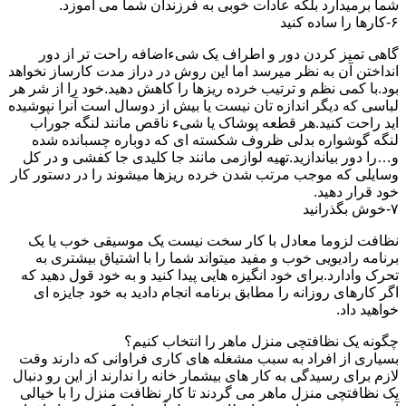
شما برمیدارد بلکه عادات خوبی به فرزندان شما می آموزد.
۶-کارها را ساده کنید
گاهی تمیز کردن دور و اطراف یک شیءاضافه راحت تر از دور
انداختن آن به نظر میرسد اما این روش در دراز مدت کارساز نخواهد
بود.با کمی نظم و ترتیب خرده ریزها را کاهش دهید.خود را از شر هر
لباسی که دیگر اندازه تان نیست یا بیش از دوسال است آنرا نپوشیده
اید راحت کنید.هر قطعه پوشاک یا شیء ناقص مانند لنگه جوراب
لنگه گوشواره بدلی ظروف شکسته ای که دوباره چسبانده شده
و…را دور بیاندازید.تهیه لوازمی مانند جا کلیدی جا کفشی و در کل
وسایلی که موجب مرتب شدن خرده ریزها میشوند را در دستور کار
خود قرار دهید.
۷-خوش بگذرانید
نظافت لزوما معادل با کار سخت نیست یک موسیقی خوب یا یک
برنامه رادیویی خوب و مفید میتواند شما را با اشتیاق بیشتری به
تحرک وادارد.برای خود انگیزه هایی پیدا کنید و به خود قول دهید که
اگر کارهای روزانه را مطابق برنامه انجام دادید به خود جایزه ای
خواهید داد.
چگونه یک نظافتچی منزل ماهر را انتخاب کنیم؟
بسیاری از افراد به سبب مشغله های کاری فراوانی که دارند وقت
لازم برای رسیدگی به کار های بیشمار خانه را ندارند از این رو دنبال
یک نظافتچی منزل ماهر می گردند تا کار نظافت منزل را با خیالی