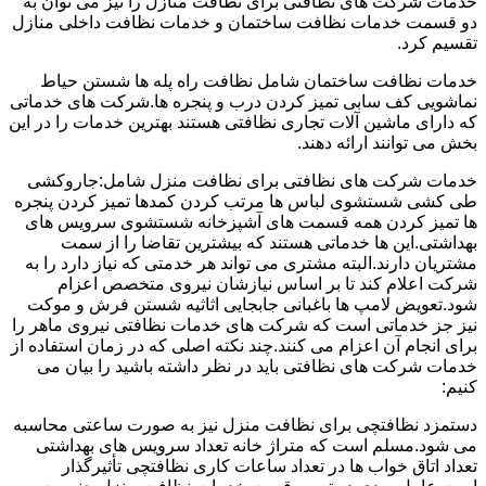
خدمات شرکت های نظافتی برای نظافت منازل را نیز می توان به
دو قسمت خدمات نظافت ساختمان و خدمات نظافت داخلی منازل
تقسیم کرد.
خدمات نظافت ساختمان شامل نظافت راه پله ها شستن حیاط
نماشویی کف سابی تمیز کردن درب و پنجره ها.شرکت های خدماتی
که دارای ماشین آلات تجاری نظافتی هستند بهترین خدمات را در این
بخش می توانند ارائه دهند.
خدمات شرکت های نظافتی برای نظافت منزل شامل:جاروکشی
طی کشی شستشوی لباس ها مرتب کردن کمدها تمیز کردن پنجره
ها تمیز کردن همه قسمت های آشپزخانه شستشوی سرویس های
بهداشتی.این ها خدماتی هستند که بیشترین تقاضا را از سمت
مشتریان دارند.البته مشتری می تواند هر خدمتی که نیاز دارد را به
شرکت اعلام کند تا بر اساس نیازشان نیروی متخصص اعزام
شود.تعویض لامپ ها باغبانی جابجایی اثاثیه شستن فرش و موکت
نیز جز خدماتی است که شرکت های خدمات نظافتی نیروی ماهر را
برای انجام آن اعزام می کنند.چند نکته اصلی که در زمان استفاده از
خدمات شرکت های نظافتی باید در نظر داشته باشید را بیان می
کنیم:
دستمزد نظافتچی برای نظافت منزل نیز به صورت ساعتی محاسبه
می شود.مسلم است که متراژ خانه تعداد سرویس های بهداشتی
تعداد اتاق خواب ها در تعداد ساعات کاری نظافتچی تأثیرگذار