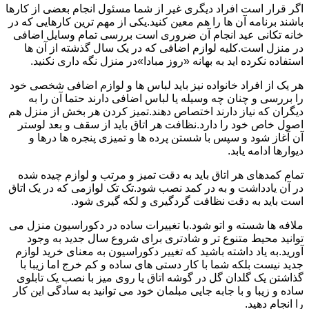
اگر قرار است افراد دیگری غیر از شما مسئول انجام بعضی از کارها
باشند برنامه آن ها را هم معین کنید.یکی از مهم ترین کارهایی که در
خانه تکانی عید انجام آن ضروری است بررسی تمام وسایل اضافی
در منزل است.کلیه لوازم اضافی که در یک سال گذشته از آن ها
استفاده نکرده اید به بهانه «روز مبادا»در منزل نگه داری نکنید.
هر یک از افراد خانواده نیز باید لباس ها و لوازم اضافی شخصی خود
را بررسی و چنان چه وسیله یا لباس اضافی دارند حتما آن را به
دیگران که نیاز دارند اختصاص دهند.تمیز کردن هر بخش از منزل هم
اصول خاص خود را دارد.نظافت هر اتاق باید از سقف و بعد لوستر
آن آغاز شود و سپس با شستن پرده ها و تمیزی پنجره ها درها و
دیوارها ادامه یابد.
تمام کمدهای هر اتاق باید به دقت تمیز و مرتب و لوازم چیده شده
در آن یادداشت و به در کمد نصب شود.تک تک لوازمی که در یک اتاق
است باید به دقت نظافت گردگیری و لکه گیری شود.
ملافه ها شسته و اتو شود.با تغییرات ساده در دکوراسیون منزل می
توانید محیط متنوع تر و شادتری برای شروع سال جدید به وجود
آورید.به یاد داشته باشید که تغییر دکوراسیون به معنای خرید لوازم
جدید نیست بلکه شما با کار دستی های ساده و کم خرج اما زیبا با
گذاشتن یک گلدان گل در گوشه اتاق یا روی میز با نصب یک تابلوی
ساده و زیبا و با جابه جایی مبلمان خود می توانید به سادگی این کار
را انجام دهید.