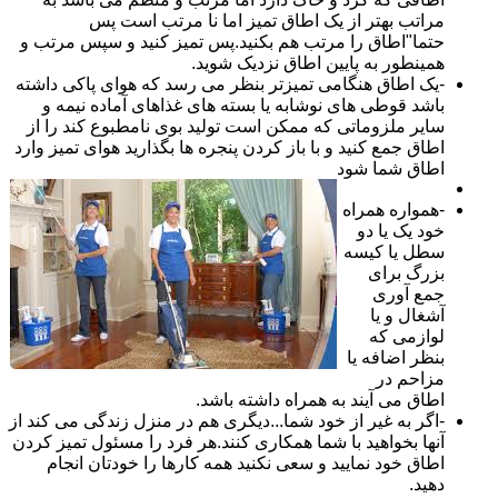
مراتب بهتر از یک اطاق تمیز اما نا مرتب است پس
حتما"اطاق را مرتب هم بکنید.پس تمیز کنید و سپس مرتب و
همینطور به پایین اطاق نزدیک شوید.
-یک اطاق هنگامی تمیزتر بنظر می رسد که هوای پاکی داشته
باشد قوطی های نوشابه یا بسته های غذاهای آماده نیمه و
سایر ملزوماتی که ممکن است تولید بوی نامطبوع کند را از
اطاق جمع کنید و با باز کردن پنجره ها بگذارید هوای تمیز وارد
اطاق شما شود
-همواره همراه
خود یک یا دو
سطل یا کیسه
بزرگ برای
جمع آوری
آشغال و یا
لوازمی که
بنظر اضافه یا
مزاحم در
اطاق می آیند به همراه داشته باشد.
-اگر به غیر از خود شما...دیگری هم در منزل زندگی می کند از
آنها بخواهید با شما همکاری کنند.هر فرد را مسئول تمیز کردن
اطاق خود نمایید و سعی نکنید همه کارها را خودتان انجام
دهید.