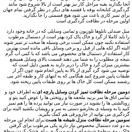
آنجا بگذارید بقیه مراحل کار نیز بهتر است از بالا شروع شود مانند
گردگیری کتابخانه بوفه یا قفسه های دیگر در نظر گرفتن تمام جهان
برای تمیز کاری باعث می شود هیچ قسمتی را جا نگذارید.
اولین مرحله در نظافت گردگیری است
مبل صندلی تابلوها تلوزیون و تمامی وسایلی که در خانه وجود دارد
را باید کاملا از گرد و خاک پاک کرد بهتر است از دستمال مرطوب
استفاده نکنید چون ممکن است برخی وسیله ها سخت تر تمیز شوند
البته اگر لکه هایی از قبل رو برخی وسایل باقی مانده است بهترین
کار استفاده از دستمال های مخصوص می باشد که با کمی آب گرم
نتیجه ی مطلوب را به شما می دهند قسمت بالای وسایل همیشع
بیشترین میزان گرد و خاک را دربر دارند به همین دلیل است که
توصیه می شود گرد گیری از بالا به پایین انجام شود چون اگر از
طبقات پایین شروع کنید هنگامی که به انتهای کار و طبقه آخر می
رشسد ممکن است کل خاک ها بر روی طبقات پایین ریخته شود.
دومین مرحله نظافت تمیز کردن وسایل پارچه ای
:به اطراف خود و
تمامی اتاق ها سر بزنید ملحفه ها و روتختی ها را عوض کنید پتو و
روبالشتی ها را بشوید در صورت نیاز می توانید پرده ها را هم تمیز
کنید یا به وسیله ی بخارشو دستی به سر و رویشان بکشید البته برای
گردگیری می توانید از جاروبرقی هم کمک بگیرید.
سومین مرحله نظافت منزل شیشه ها هست
:برای انجام این مرحله
به دو عدد دستمال مخصوص نیاز دارید یکی مرطوب برای گرفتن
خاک روی سطوح شیشه ای و آینه و دیگری برای خشک کردن سطح