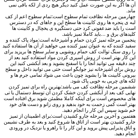
آن ها اگر به این صورت عمل کنید دیگر هیچ ردی از لکه باقی نمی
ماند.
چهارمین مرحله نظافت تمام سطوح است:تمام سطوح اعم از کف
لبه ی پنجره ها روی کابینت ها سطح اپن و جاهای که در دسترس
است را باید ضدعفونی کرد حتی دستگیره ی یخچال و کابینت ها
کلیدهای برق و …باید کاملا تمیز باشد.
پنجمین مرحله تمیز کردن حمام و آشپزخانه است:مواد پاک کننده و
سفید کننده که به عنوان تمیز کننده می خواهید از آن ها استفاده کنید
را روی سنگ توالت کف حمام روشویی و سایر سطح ها بریزید برای
این کار بهتر است از روش اسپری کردن مواد استفاده کنید بعد از
چند دقیقه می توانید آنجا را با اسفنج بشوید و بعد آبکشی کنید این
روش برای آشپزخانه نیز جوابگو است حتی می توانید داخل و سطح
بیرونی کابینت ها را بشوید چون باعث می شواد تمامی جرم ها و
لکه های چربی به خوبی پاک شود.
ششمین مرحله نظافت کف می باشد:بهترین راه برای تمیز کردن
نهایی کف بعد از آبکشی کردن خشک کردن آن توسط دستمال یا تی
های مخصوص است برای اینکه کاملا مطمئن شوید برق افتاده است
بهتر است کمی زحمت به خود بدهید و روی زانو و دست های خود
خم شوید سپس این کار را انجام دهید.
هفتمین و آخرین مرحله جارو کشیدن است:برای اطمینان از تمیز
جارو کشیدن بهتر است از اتاق ها شروع کنید و بعد به طرف نشیمن
و اتاق پذیرایی پیش بروید و این کار را تا راهرو یا نزدیک در ورودی
انجام دهید.