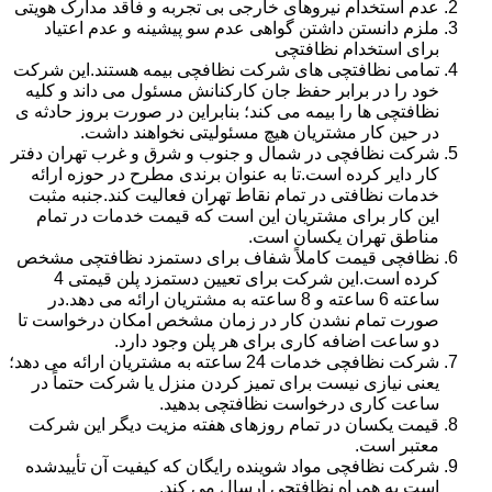
عدم استخدام نیروهای خارجی بی تجربه و فاقد مدارک هویتی
ملزم دانستن داشتن گواهی عدم سو پیشینه و عدم اعتیاد
برای استخدام نظافتچی
تمامی نظافتچی های شرکت نظافچی بیمه هستند.این شرکت
خود را در برابر حفظ جان کارکنانش مسئول می داند و کلیه
نظافتچی ها را بیمه می کند؛ بنابراین در صورت بروز حادثه ی
در حین کار مشتریان هیچ مسئولیتی نخواهند داشت.
شرکت نظافچی در شمال و جنوب و شرق و غرب تهران دفتر
کار دایر کرده است.تا به عنوان برندی مطرح در حوزه ارائه
خدمات نظافتی در تمام نقاط تهران فعالیت کند.جنبه مثبت
این کار برای مشتریان این است که قیمت خدمات در تمام
مناطق تهران یکسان است.
نظافچی قیمت کاملاً شفاف برای دستمزد نظافتچی مشخص
کرده است.این شرکت برای تعیین دستمزد پلن قیمتی 4
ساعته 6 ساعته و 8 ساعته به مشتریان ارائه می دهد.در
صورت تمام نشدن کار در زمان مشخص امکان درخواست تا
دو ساعت اضافه کاری برای هر پلن وجود دارد.
شرکت نظافچی خدمات 24 ساعته به مشتریان ارائه می دهد؛
یعنی نیازی نیست برای تمیز کردن منزل یا شرکت حتماً در
ساعت کاری درخواست نظافتچی بدهید.
قیمت یکسان در تمام روزهای هفته مزیت دیگر این شرکت
معتبر است.
شرکت نظافچی مواد شوینده رایگان که کیفیت آن تأییدشده
است به همراه نظافتچی ارسال می کند.