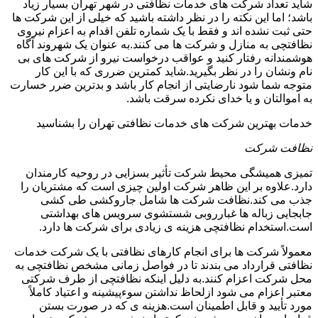
شاید تعداد شرکت های خدمات نظافتی در شهر تهران بسیار زیاد
باشد؛ اما این نکته را در نظر داشته باشید که خیلی از این شرکت ها
حتی ثبت نشده اند و فقط با یک شماره تلفن اقدام به اعزام نیروی
نظافتچی به منازل و شرکت ها می کنند.به عنوان یک شهروند آگاه
هوشمندانه رفتار کنید و عواقب درخواست نیرو از شرکت های بی
نام ونشان را در نظر بگیرید.شاید کمترین ضرری که با این کار
متوجه شما شود نارضایتی از انجام کار باشد و بدترین ضرر خسارت
به اموالتان و یا خدای نکرده سرقت باشد.
خدمات بهترین شرکت های خدمات نظافتی تهران را بشناسید
نظافت شرکت
تمیزی همیشگی محیط شرکت تأثیر بسزایی در روحیه کارمندان
دارد.علاوه بر این ظاهر شرکت اولین چیزی است که مشتریان را
جذب می کند.نظافت شرکت ها شامل جاروکشی طی کشی
جابجایی زباله ها غبارروبی شستشوی سرویس های بهداشتی
است.استخدام نظافتچی هزینه ی زیادی برای شرکت ها دارد.
معمولاً شرکت ها برای انجام کارهای نظافتی با یک شرکت خدمات
نظافتی قرارداد می بندند تا در فواصل زمانی مشخص نظافتچی به
محل شرکت اعزام کنند.به دلیل اینکه نظافتچی از طرف شرکتی
معتبر اعزام می شود ازلحاظ نداشتن سوءپیشینه و اعتیاد کاملاً
مورد تأیید و قابل اطمینان است.هزینه ی که در صورت بستن