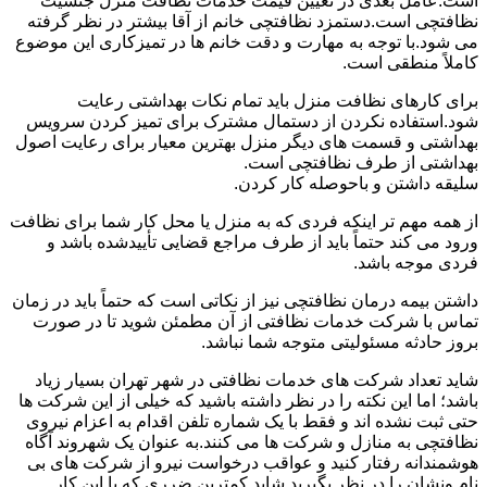
است.عامل بعدی در تعیین قیمت خدمات نظافت منزل جنسیت
نظافتچی است.دستمزد نظافتچی خانم از آقا بیشتر در نظر گرفته
می شود.با توجه به مهارت و دقت خانم ها در تمیزکاری این موضوع
کاملاً منطقی است.
برای کارهای نظافت منزل باید تمام نکات بهداشتی رعایت
شود.استفاده نکردن از دستمال مشترک برای تمیز کردن سرویس
بهداشتی و قسمت های دیگر منزل بهترین معیار برای رعایت اصول
بهداشتی از طرف نظافتچی است.
سلیقه داشتن و باحوصله کار کردن.
از همه مهم تر اینکه فردی که به منزل یا محل کار شما برای نظافت
ورود می کند حتماً باید از طرف مراجع قضایی تأییدشده باشد و
فردی موجه باشد.
داشتن بیمه درمان نظافتچی نیز از نکاتی است که حتماً باید در زمان
تماس با شرکت خدمات نظافتی از آن مطمئن شوید تا در صورت
بروز حادثه مسئولیتی متوجه شما نباشد.
شاید تعداد شرکت های خدمات نظافتی در شهر تهران بسیار زیاد
باشد؛ اما این نکته را در نظر داشته باشید که خیلی از این شرکت ها
حتی ثبت نشده اند و فقط با یک شماره تلفن اقدام به اعزام نیروی
نظافتچی به منازل و شرکت ها می کنند.به عنوان یک شهروند آگاه
هوشمندانه رفتار کنید و عواقب درخواست نیرو از شرکت های بی
نام ونشان را در نظر بگیرید.شاید کمترین ضرری که با این کار