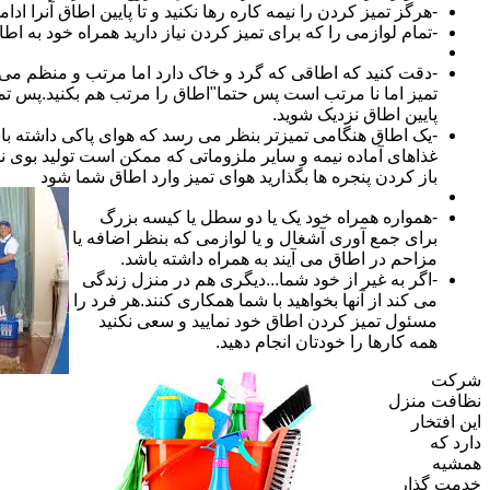
-هرگز تمیز کردن را نیمه کاره رها نکنید و تا پایین اطاق آنرا ادام
-تمام لوازمی را که برای تمیز کردن نیاز دارید همراه خود به اطا
-دقت کنید که اطاقی که گرد و خاک دارد اما مرتب و منظم می ب
تمیز اما نا مرتب است پس حتما"اطاق را مرتب هم بکنید.پس تم
پایین اطاق نزدیک شوید.
-یک اطاق هنگامی تمیزتر بنظر می رسد که هوای پاکی داشته با
غذاهای آماده نیمه و سایر ملزوماتی که ممکن است تولید بوی نام
باز کردن پنجره ها بگذارید هوای تمیز وارد اطاق شما شود
-همواره همراه خود یک یا دو سطل یا کیسه بزرگ
برای جمع آوری آشغال و یا لوازمی که بنظر اضافه یا
مزاحم در اطاق می آیند به همراه داشته باشد.
-اگر به غیر از خود شما...دیگری هم در منزل زندگی
می کند از آنها بخواهید با شما همکاری کنند.هر فرد را
مسئول تمیز کردن اطاق خود نمایید و سعی نکنید
همه کارها را خودتان انجام دهید.
شرکت
نظافت منزل
این افتخار
دارد که
همشیه
خدمت گذار