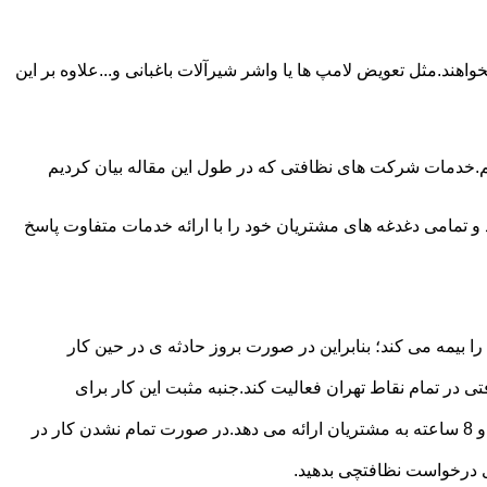
ند.مثل تعویض لامپ ها یا واشر شیرآلات باغبانی و...علاوه بر این
م.خدمات شرکت های نظافتی که در طول این مقاله بیان کردیم
و تمامی دغدغه های مشتریان خود را با ارائه خدمات متفاوت پاسخ
بیمه می کند؛ بنابراین در صورت بروز حادثه ی در حین کار
در تمام نقاط تهران فعالیت کند.جنبه مثبت این کار برای
نظافچی قیمت کاملاً شفاف برای دستمزد نظافتچی مشخص کرده است.این شرکت برای تعیین دستمزد پلن قیمتی 4 ساعته 6 ساعته و 8 ساعته به مشتریان ارائه می دهد.در صورت تمام نشدن کار در