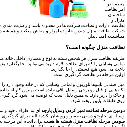
منطقه در
امر نظافت
ساختمان
منزل و
نظافت ادارات و نظافت شرکت ها در محدوده باشد و رضایت مندی مشتر
شرکت نظافت منزل چندین خانواده امرار و معاش میکنند و همیشه 
میباشد.به امید دیدار.
نظافت منزل چگونه است؟
طریقه نظافت منزل هر شخص بسته به نوع و معماری داخلی خانه می ت
تمامی وسایلی را که برای نظافت لازم دارید می توانید آنجا بگذارید ب
باعث می شود هیچ قسمتی را جا نگذارید.
اولین مرحله در نظافت گردگیری است
مبل صندلی تابلوها تلوزیون و تمامی وسایلی که در خانه وجود دارد ر
لکه هایی از قبل رو برخی وسایل باقی مانده است بهترین کار استفا
و خاک را دربر دارند به همین دلیل است که توصیه می شود گرد گیری ا
روی طبقات پایین ریخته شود.
دومین مرحله نظافت تمیز کردن وسایل پارچه ای
:به اطراف خود و تما
وسیله ی بخارشو دستی به سر و رویشان بکشید البته برای گردگیری می
سومین مرحله نظافت منزل شیشه ها هست
:برای انجام این مرحله
اگر به این صورت عمل کنید دیگر هیچ ردی از لکه باقی نمی ماند.