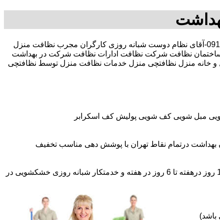
هداشت
30 در صد تخفیف بیمه رایگان 09196351909-آقای نظام دوست شبانه روزی کارگران مجرب نظافت منزل
اختمان نظافت شرکت نظافت ادارات نظافت شرکت در بهداشت
زل و خانه منزل نظافتچی منزل خدمات نظافت منزل توسط نظافتچی
شویی مبل شویی کف شویی پولیش کف اسکرابر
 بهداشت درتمام نقاط تهران با پوشش دهی مناسب تخفیف
اعزام نظافتچی روزمزد و مهمان دار به تمام نقاط و در سراسر تهران (حرفه ای و آموزش دیده )اعزام خدمتکار ثابت روزانه (خانم)از 1 روز درهفته تا 6 روز در هفته و خدمتکار شبانه روزی خشکشویی در
باشد)