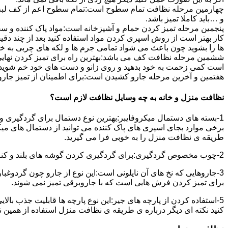
چهارمین مرحله نظافت تمام سطوح است:تمام سطوح اعم از کف لبه ی 
و …باید کاملا تمیز باشد.
پنجمین مرحله تمیز کردن حمام و آشپزخانه است:مواد پاک کننده و سفی
کار بهتر است از روش اسپری کردن مواد استفاده کنید بعد از چند دقیق
ها را بشوید چون باعث می شواد تمامی جرم ها و لکه های چربی به خ
ششمین مرحله نظافت کف می باشد:بهترین راه برای تمیز کردن نهای
است کمی زحمت به خود بدهید و روی زانو و دست های خود خم شوید سپ
هفتمین و آخرین مرحله جارو کشیدن است:برای اطمینان از تمیز جارو کش
نظافت منزل و خانه به چه وسایل نظافت لازم است؟
1-بسته های دستمال میکروفایبر:بهترین نوع دستمال برای گردگیری و
برخی موارد بجای اسپری های پاک کننده می توانید از دستمال های می
طریقه ی نظافت منزل را به خوبی فرا می گیرید.
2-چوب مخصوص گردگیری:برای گردگیری کردن گوشه های بلند و کناره هایی که دسترسی به آن سخت است استفاده می شود بهتر از در سر این چوب یک دستمال میکروفایبر وصل کنید.
3-جاروهایی که نخ های آن نایلونی است:این نوع از جارو چون گردوغبار
برای تمیز کردن فرش هایی است که با جاروبرقی تمیز نمی شوند.
5-استفاده کردن از پارچه های جیر:این نوع پارچه ها قابلیت جذب بال
کنید نکته ای دیگر درباره ی طریقه ی نظافت منزل استفاده از همین ن