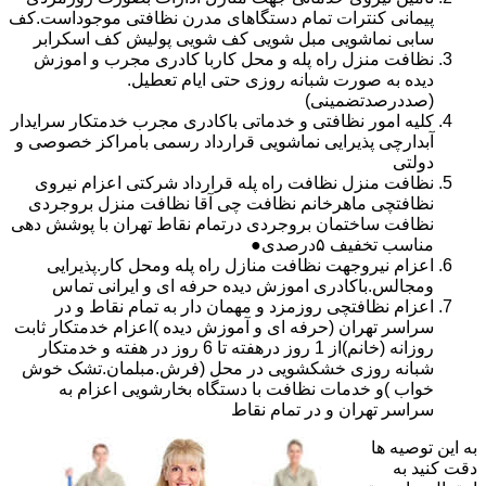
پیمانی کنترات تمام دستگاهای مدرن نظافتی موجوداست.کف
سابی نماشویی مبل شویی کف شویی پولیش کف اسکرابر
نظافت منزل راه پله و محل کاربا کادری مجرب و اموزش
دیده به صورت شبانه روزی حتی ایام تعطیل.
(صددرصدتضمینی)
کلیه امور نظافتی و خدماتی باکادری مجرب خدمتکار سرایدار
آبدارچی پذیرایی نماشویی قرارداد رسمی بامراکز خصوصی و
دولتی
نظافت منزل نظافت راه پله قرارداد شرکتی اعزام نیروی
نظافتچی ماهرخانم نظافت چی آقا نظافت منزل بروجردی
نظافت ساختمان بروجردی درتمام نقاط تهران با پوشش دهی
مناسب تخفیف ۵درصدی●
اعزام نیروجهت نظافت منازل راه پله ومحل کار.پذیرایی
ومجالس.باکادری اموزش دیده حرفه ای و ایرانی تماس
اعزام نظافتچی روزمزد و مهمان دار به تمام نقاط و در
سراسر تهران (حرفه ای و آموزش دیده )اعزام خدمتکار ثابت
روزانه (خانم)از 1 روز درهفته تا 6 روز در هفته و خدمتکار
شبانه روزی خشکشویی در محل (فرش.مبلمان.تشک خوش
خواب )و خدمات نظافت با دستگاه بخارشویی اعزام به
سراسر تهران و در تمام نقاط
به این توصیه ها
دقت کنید به