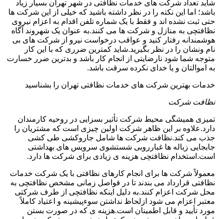
شاید تعداد شرکت های خدمات نظافتی در شهر تهران بسیار زیاد
باشد؛ اما این نکته را در نظر داشته باشید که خیلی از این شرکت ها
حتی ثبت نشده اند و فقط با یک شماره تلفن اقدام به اعزام نیروی
نظافتچی به منازل و شرکت ها می کنند.به عنوان یک شهروند آگاه
هوشمندانه رفتار کنید و عواقب درخواست نیرو از شرکت های بی
نام ونشان را در نظر بگیرید.شاید کمترین ضرری که با این کار
متوجه شما شود نارضایتی از انجام کار باشد و بدترین ضرر خسارت
به اموالتان و یا خدای نکرده سرقت باشد.
خدمات بهترین شرکت های خدمات نظافتی تهران را بشناسید
نظافت شرکت
تمیزی همیشگی محیط شرکت تأثیر بسزایی در روحیه کارمندان
دارد.علاوه بر این ظاهر شرکت اولین چیزی است که مشتریان را
جذب می کند.نظافت شرکت ها شامل جاروکشی طی کشی
جابجایی زباله ها غبارروبی شستشوی سرویس های بهداشتی
است.استخدام نظافتچی هزینه ی زیادی برای شرکت ها دارد.
معمولاً شرکت ها برای انجام کارهای نظافتی با یک شرکت خدمات
نظافتی قرارداد می بندند تا در فواصل زمانی مشخص نظافتچی به
محل شرکت اعزام کنند.به دلیل اینکه نظافتچی از طرف شرکتی
معتبر اعزام می شود ازلحاظ نداشتن سوءپیشینه و اعتیاد کاملاً
مورد تأیید و قابل اطمینان است.هزینه ی که در صورت بستن