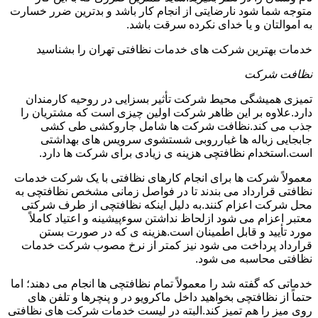
متوجه شما شود نارضایتی از انجام کار باشد و بدترین ضرر خسارت
به اموالتان و یا خدای نکرده سرقت باشد.
خدمات بهترین شرکت های خدمات نظافتی تهران را بشناسید
نظافت شرکت
تمیزی همیشگی محیط شرکت تأثیر بسزایی در روحیه کارمندان
دارد.علاوه بر این ظاهر شرکت اولین چیزی است که مشتریان را
جذب می کند.نظافت شرکت ها شامل جاروکشی طی کشی
جابجایی زباله ها غبارروبی شستشوی سرویس های بهداشتی
است.استخدام نظافتچی هزینه ی زیادی برای شرکت ها دارد.
معمولاً شرکت ها برای انجام کارهای نظافتی با یک شرکت خدمات
نظافتی قرارداد می بندند تا در فواصل زمانی مشخص نظافتچی به
محل شرکت اعزام کنند.به دلیل اینکه نظافتچی از طرف شرکتی
معتبر اعزام می شود ازلحاظ نداشتن سوءپیشینه و اعتیاد کاملاً
مورد تأیید و قابل اطمینان است.هزینه ی که در صورت بستن
قرارداد پرداخت می شود نیز کمتر از نرخ مصوب شرکت خدمات
نظافتی محاسبه می شود.
خدماتی که گفته شد را معمولاً تمام نظافتچی ها انجام می دهند؛ اما
حتماً از نظافتچی بخواهید داخل ماکرویو در و پنچرها و تلفن های
روی میز را هم تمیز کند.البته در لیست خدمات شرکت های نظافتی