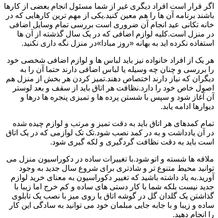
اگر قرار است افراد دیگری غیر از شما مسئول انجام بعضی از کارها
باشند برنامه آن ها را هم معین کنید.یکی از مهم ترین کارهایی که در
خانه تکانی عید انجام آن ضروری است بررسی تمام وسایل اضافی
در منزل است.کلیه لوازم اضافی که در یک سال گذشته از آن ها
استفاده نکرده اید به بهانه «روز مبادا»در منزل نگه داری نکنید.
هر یک از افراد خانواده نیز باید لباس ها و لوازم اضافی شخصی خود
را بررسی و چنان چه وسیله یا لباس اضافی دارند حتما آن را به
دیگران که نیاز دارند اختصاص دهند.تمیز کردن هر بخش از منزل هم
اصول خاص خود را دارد.نظافت هر اتاق باید از سقف و بعد لوستر
آن آغاز شود و سپس با شستن پرده ها و تمیزی پنجره ها درها و
دیوارها ادامه یابد.
تمام کمدهای هر اتاق باید به دقت تمیز و مرتب و لوازم چیده شده
در آن یادداشت و به در کمد نصب شود.تک تک لوازمی که در یک اتاق
است باید به دقت نظافت گردگیری و لکه گیری شود.
ملافه ها شسته و اتو شود.با تغییرات ساده در دکوراسیون منزل می
توانید محیط متنوع تر و شادتری برای شروع سال جدید به وجود
آورید.به یاد داشته باشید که تغییر دکوراسیون به معنای خرید لوازم
جدید نیست بلکه شما با کار دستی های ساده و کم خرج اما زیبا با
گذاشتن یک گلدان گل در گوشه اتاق یا روی میز با نصب یک تابلوی
ساده و زیبا و با جابه جایی مبلمان خود می توانید به سادگی این کار
را انجام دهید.