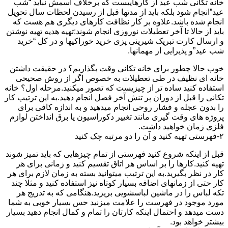
خانه تکانی شب عید از کارهاییست که برخلاف اسمش نباید “شب
عید”انجام شود بلکه باید از مدتها قبل از رسیدن لحظات سال تحویل
انجام شده باشد.علاوه بر کار نظافت کارهای دیگری هم هست که
باید از حالا تا آخر تعطیلات نوروزی انجام شوند:تهیه هدیه تهیه نوشتن
و ارسال کارت تبریک شیرینی پزی خرید خوراکیها و در کل “خرید
شب عید”و پذیرایی از مهمانها.
خوب حالا چطور برای خانه تکانی وقت بگذاریم؟ در حقیقت داشتن
خانه ای نظیف در طی تعطیلات به خصوص اگر از روش صحیحی
استفاده کنید ساده تر از چیزیست که تصور میکنید.مرحله اول؟ خانه
تکانی را قبل از دوران پر تنش آخر فصل انجام دهید.به این ترتیب کار
را بدون عجله و فشار روحی انجام میدهید و به اندازه کافی برای
پروژه های وقت گیری مانند تغییر دکوراسیون یا برق انداختن لوازم
فلزی زمان خواهید داشت.
۲-فهرستی تهیه کنید و آن را دو مرتبه چک کنید
قبل از اینکه شروع کنید فهرستی از تمام چیزهایی که باید تمیز شوند
تهیه کنید.کارها را بر اساس هر اتاق تقسیم کنید و زمانی برای هر
کار در نظر بگیرید.به این ترتیب میتوانید بسته به زمان لازم برای هر
کار حتی از زمانهای اضافه بسیار کوتاه نیز استفاده کنید و مثلا چند
تکه لباس را در ماشین لباسشویی بریزید.هنگامی که به تدریج هر
مورد موجود در فهرست را علامت میزنید حس بسیار خوبی به شما
دست میدهد و احتمال اینکه کارتان را تمام و کمال انجام دهید بسیار
بیشتر خواهد بود.