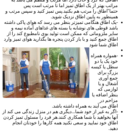
مراتب بهتر از یک اطاق تمیز اما نا مرتب است پس
حتما"اطاق را مرتب هم بکنید.پس تمیز کنید و سپس مرتب و
همینطور به پایین اطاق نزدیک شوید.
-یک اطاق هنگامی تمیزتر بنظر می رسد که هوای پاکی داشته
باشد قوطی های نوشابه یا بسته های غذاهای آماده نیمه و
سایر ملزوماتی که ممکن است تولید بوی نامطبوع کند را از
اطاق جمع کنید و با باز کردن پنجره ها بگذارید هوای تمیز وارد
اطاق شما شود
-همواره همراه
خود یک یا دو
سطل یا کیسه
بزرگ برای
جمع آوری
آشغال و یا
لوازمی که
بنظر اضافه یا
مزاحم در
اطاق می آیند به همراه داشته باشد.
-اگر به غیر از خود شما...دیگری هم در منزل زندگی می کند از
آنها بخواهید با شما همکاری کنند.هر فرد را مسئول تمیز کردن
اطاق خود نمایید و سعی نکنید همه کارها را خودتان انجام
دهید.