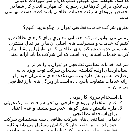
ها کمک بخواهند.مثل تعویض لامپ ها یا واشر شیرآلات باغبانی
و...علاوه بر این کارها نیز درصورتی که مهارت انجام کار شما در
تخصص نیروهای شرکت خدمات نظافتی باشد قطعاً دست تنها نمی
مانید.
بهترین شرکت خدمات نظافتی تهران را چگونه پیدا کنیم؟
زمانی می توانیم شرکت خدماتی معتبری برای کارهای نظافت پیدا
کنیم که خدمات و مسئولیت های اصلی آن ها را در قبال مشتری
بشناسیم.خدمات شرکت های نظافتی که در طول این مقاله بیان
کردیم خدمات استانداردی است که این شرکت ها باید ارائه دهند.
شرکت خدمات نظافتی نظافچی در تهران پا را فراتر از
استانداردهای اولیه گذاشته است.این شرکت توجه ویژه ی به
رضایت مشتریانش دارد و تمامی دغدغه های مشتریان خود را با
ارائه خدمات متفاوت پاسخ داده است.از ویژگی های بارز نظافچی
می توان به:
استخدام نیروی کار بومی
عدم استخدام نیروهای خارجی بی تجربه و فاقد مدارک هویتی
ملزم دانستن داشتن گواهی عدم سو پیشینه و عدم اعتیاد
برای استخدام نظافتچی
تمامی نظافتچی های شرکت نظافچی بیمه هستند.این شرکت
خود را در برابر حفظ جان کارکنانش مسئول می داند و کلیه
نظافتچی ها را بیمه می کند؛ بنابراین در صورت بروز حادثه ی