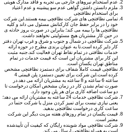
عدم استخدام نیروهای خارجی بی تجربه و فاقد مدارک هویتی
ملزم دانستن داشتن گواهی عدم سو پیشینه و عدم اعتیاد
برای استخدام نظافتچی
تمامی نظافتچی های شرکت نظافچی بیمه هستند.این شرکت
خود را در برابر حفظ جان کارکنانش مسئول می داند و کلیه
نظافتچی ها را بیمه می کند؛ بنابراین در صورت بروز حادثه ی
در حین کار مشتریان هیچ مسئولیتی نخواهند داشت.
شرکت نظافچی در شمال و جنوب و شرق و غرب تهران دفتر
کار دایر کرده است.تا به عنوان برندی مطرح در حوزه ارائه
خدمات نظافتی در تمام نقاط تهران فعالیت کند.جنبه مثبت
این کار برای مشتریان این است که قیمت خدمات در تمام
مناطق تهران یکسان است.
نظافچی قیمت کاملاً شفاف برای دستمزد نظافتچی مشخص
کرده است.این شرکت برای تعیین دستمزد پلن قیمتی 4
ساعته 6 ساعته و 8 ساعته به مشتریان ارائه می دهد.در
صورت تمام نشدن کار در زمان مشخص امکان درخواست تا
دو ساعت اضافه کاری برای هر پلن وجود دارد.
شرکت نظافچی خدمات 24 ساعته به مشتریان ارائه می دهد؛
یعنی نیازی نیست برای تمیز کردن منزل یا شرکت حتماً در
ساعت کاری درخواست نظافتچی بدهید.
قیمت یکسان در تمام روزهای هفته مزیت دیگر این شرکت
معتبر است.
شرکت نظافچی مواد شوینده رایگان که کیفیت آن تأییدشده
است به همراه نظافتچی ارسال می کند.