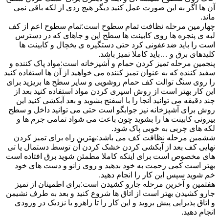
آن ها اگر به این صورت عمل کنید دیگر هیچ ردی از لکه باقی نمی
ماند.
چهارمین مرحله نظافت تمام سطوح است:تمام سطوح اعم از کف
لبه ی پنجره ها روی کابینت ها سطح اپن و جاهای که در دسترس
است را باید ضدعفونی کرد حتی دستگیره ی یخچال و کابینت ها
کلیدهای برق و …باید کاملا تمیز باشد.
پنجمین مرحله تمیز کردن حمام و آشپزخانه است:مواد پاک کننده و
سفید کننده که به عنوان تمیز کننده می خواهید از آن ها استفاده کنید
را روی سنگ توالت کف حمام روشویی و سایر سطح ها بریزید برای
این کار بهتر است از روش اسپری کردن مواد استفاده کنید بعد از
چند دقیقه می توانید آنجا را با اسفنج بشوید و بعد آبکشی کنید این
روش برای آشپزخانه نیز جوابگو است حتی می توانید داخل و سطح
بیرونی کابینت ها را بشوید چون باعث می شواد تمامی جرم ها و
لکه های چربی به خوبی پاک شود.
ششمین مرحله نظافت کف می باشد:بهترین راه برای تمیز کردن
نهایی کف بعد از آبکشی کردن خشک کردن آن توسط دستمال یا تی
های مخصوص است برای اینکه کاملا مطمئن شوید برق افتاده است
بهتر است کمی زحمت به خود بدهید و روی زانو و دست های خود
خم شوید سپس این کار را انجام دهید.
هفتمین و آخرین مرحله جارو کشیدن است:برای اطمینان از تمیز
جارو کشیدن بهتر است از اتاق ها شروع کنید و بعد به طرف نشیمن
و اتاق پذیرایی پیش بروید و این کار را تا راهرو یا نزدیک در ورودی
انجام دهید.