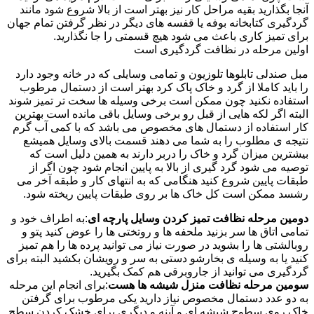
آنجا بگذارید بقیه مراحل کار نیز بهتر است از بالا شروع شود مانند
گردگیری کتابخانه بوفه یا قفسه های دیگر در نظر گرفتن تمام جهان
برای تمیز کاری باعث می شود هیچ قسمتی را جا نگذارید.
اولین مرحله در نظافت گردگیری است
مبل صندلی تابلوها تلوزیون و تمامی وسایلی که در خانه وجود دارد
را باید کاملا از گرد و خاک پاک کرد بهتر است از دستمال مرطوب
استفاده نکنید چون ممکن است برخی وسیله ها سخت تر تمیز شوند
البته اگر لکه هایی از قبل رو برخی وسایل باقی مانده است بهترین
کار استفاده از دستمال های مخصوص می باشد که با کمی آب گرم
نتیجه ی مطلوب را به شما می دهند قسمت بالای وسایل همیشع
بیشترین میزان گرد و خاک را دربر دارند به همین دلیل است که
توصیه می شود گرد گیری از بالا به پایین انجام شود چون اگر از
طبقات پایین شروع کنید هنگامی که به انتهای کار و طبقه آخر می
رشسد ممکن است کل خاک ها بر روی طبقات پایین ریخته شود.
دومین مرحله نظافت تمیز کردن وسایل پارچه ای
:به اطراف خود و
تمامی اتاق ها سر بزنید ملحفه ها و روتختی ها را عوض کنید پتو و
روبالشتی ها را بشوید در صورت نیاز می توانید پرده ها را هم تمیز
کنید یا به وسیله ی بخارشو دستی به سر و رویشان بکشید البته برای
گردگیری می توانید از جاروبرقی هم کمک بگیرید.
سومین مرحله نظافت منزل شیشه ها هست
:برای انجام این مرحله
به دو عدد دستمال مخصوص نیاز دارید یکی مرطوب برای گرفتن
خاک روی سطوح شیشه ای و آینه و دیگری برای خشک کردن سطح