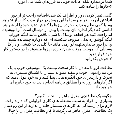
شما برمیدارد بلکه عادات خوبی به فرزندان شما می آموزد.
۶-کارها را ساده کنید
گاهی تمیز کردن دور و اطراف یک شیءاضافه راحت تر از دور
انداختن آن به نظر میرسد اما این روش در دراز مدت کارساز نخواهد
بود.با کمی نظم و ترتیب خرده ریزها را کاهش دهید.خود را از شر هر
لباسی که دیگر اندازه تان نیست یا بیش از دوسال است آنرا نپوشیده
اید راحت کنید.هر قطعه پوشاک یا شیء ناقص مانند لنگه جوراب
لنگه گوشواره بدلی ظروف شکسته ای که دوباره چسبانده شده
و…را دور بیاندازید.تهیه لوازمی مانند جا کلیدی جا کفشی و در کل
وسایلی که موجب مرتب شدن خرده ریزها میشوند را در دستور کار
خود قرار دهید.
۷-خوش بگذرانید
نظافت لزوما معادل با کار سخت نیست یک موسیقی خوب یا یک
برنامه رادیویی خوب و مفید میتواند شما را با اشتیاق بیشتری به
تحرک وادارد.برای خود انگیزه هایی پیدا کنید و به خود قول دهید که
اگر کارهای روزانه را مطابق برنامه انجام دادید به خود جایزه ای
خواهید داد.
چگونه یک نظافتچی منزل ماهر را انتخاب کنیم؟
بسیاری از افراد به سبب مشغله های کاری فراوانی که دارند وقت
لازم برای رسیدگی به کار های بیشمار خانه را ندارند از این رو دنبال
یک نظافتچی منزل ماهر می گردند تا کار نظافت منزل را با خیالی