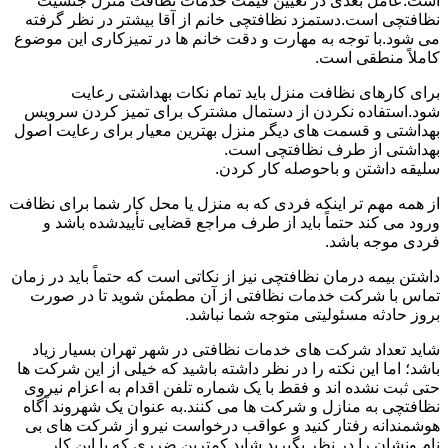
است.عامل بعدی در تعیین قیمت خدمات نظافت منزل جنسیت
نظافتچی است.دستمزد نظافتچی خانم از آقا بیشتر در نظر گرفته
می شود.با توجه به مهارت و دقت خانم ها در تمیزکاری این موضوع
کاملاً منطقی است.
برای کارهای نظافت منزل باید تمام نکات بهداشتی رعایت
شود.استفاده نکردن از دستمال مشترک برای تمیز کردن سرویس
بهداشتی و قسمت های دیگر منزل بهترین معیار برای رعایت اصول
بهداشتی از طرف نظافتچی است.
سلیقه داشتن و باحوصله کار کردن.
از همه مهم تر اینکه فردی که به منزل یا محل کار شما برای نظافت
ورود می کند حتماً باید از طرف مراجع قضایی تأییدشده باشد و
فردی موجه باشد.
داشتن بیمه درمان نظافتچی نیز از نکاتی است که حتماً باید در زمان
تماس با شرکت خدمات نظافتی از آن مطمئن شوید تا در صورت
بروز حادثه مسئولیتی متوجه شما نباشد.
شاید تعداد شرکت های خدمات نظافتی در شهر تهران بسیار زیاد
باشد؛ اما این نکته را در نظر داشته باشید که خیلی از این شرکت ها
حتی ثبت نشده اند و فقط با یک شماره تلفن اقدام به اعزام نیروی
نظافتچی به منازل و شرکت ها می کنند.به عنوان یک شهروند آگاه
هوشمندانه رفتار کنید و عواقب درخواست نیرو از شرکت های بی
نام ونشان را در نظر بگیرید.شاید کمترین ضرری که با این کار