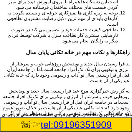
است.این دستگاه ها همراه با نیروی آموزش دیده برای تمیز
کردن قسمت های مختلف ساختمان فرستاده می شود.
توجه به ریزه کاری ها تمیزکاری حرفه ی و بسنده نکردن به
کارهای پایه ی از مهم ترین دلایل رضایت مشتریان نظافچی
است.
نظافچی کیفیت خدمات خود را تضمین می کند.در صورت
نارضایتی مشتری کار نظافت منزل یا شرکت توسط فردی
دیگر به رایگان انجام می شود.
راهکارها و نکات مهم در خانه تکانی پایان سال
ید فرا رسیدن سال جدید و نویدبخش روزهایی خوب و سرشار از
انرژی و نیکویی برای تک تک افراد جامعه است.اما در جامعه ایران
قبل از فرا رسیدن سال نو آداب و رسومی وجود دارد که خانه تکانی
عید یکی از آن هاست.
به گزارش خبرگزاری موج عید فرا رسیدن سال جدید و نویدبخش
روزهایی خوب و سرشار از انرژی و نیکویی برای تک تک افراد جامعه
است.اما در جامعه ایران قبل از فرا رسیدن سال نو آداب و رسومی
وجود دارد که خانه تکانی عید یکی از آن هاست.بر خلاف تصور عموم
که خانه تکانی یک نظافت عمومی و کلی منزل به نظر می آید اگر
تلفن تماس فوری
نظافت منزل بروجردی نظافت ساختمان بروجردی
بخواهیم به طور اصولی آن را انجام دهیم باید به برخی از نکات توجه
☞☏
tel:09196351909
بیشتر داشته باشیم.