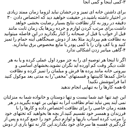
۳-کمی اینجا و کمی آنجا
برای داشتن خانه ای تمیز و درخشان نباید لزوما زمان ممتد زیادی
در اختیار داشته باشید.در حقیقت خواهید دید که اختصاص دادن ۳۰
دقیقه در روز به کار نظافت نتایج بسیار رضایت بخشی خواهد
داشت.برای مرتب کردن لوازم و خرده ریزها یک زمان ثابت مانند
قبل از خواب یا قبل از صبحانه را کنار بگذارید در این فاصله میتوانید
به نظافت هم بپردازید مثلا بعد از دوش صبحگاهی آینه حمام را تمیز
کنید و یا کف وان را با کمی پودر یا مایع مخصوص برق بیاندازید.
۴-گاهی میانبر زدن اشکالی ندارد
اگر تا اینجا هر توصیه ای را به جز مورد اول عملی کرده و یا به هر
علت دیگر وقت کم آورده اید نگران نشوید.بخشهای اساسی و
بیرونی خانه مانند پرده ها فرش و مبلمان را تمیز کرده و نظافت
داخل کمدها کابینتها و قسمتهای “مخفی”را به مدتی بعد موکول کنید
اما فراموشش نکنید!
۵-همه کارها را به تنهایی انجام ندهید
این عید تنها عید شما نیست و تنها دوستان و خانواده شما به منزلتان
نمی آیند پس نباید تمام نظافت آنرا به تنهایی بر عهده بگیرید.در هر
هفته زمان خاصی را برای نظافت اختصاص داده و کارها را با
فرزندان و همسر خود تقسیم کنید.از بچه ها بخواهید که تختهای خود
را مرتب کرده اسباب بازیها و لوازم دیگر خود را جمع کرده و پس از
گردگیری قفسه ها سرجای خود بگذارند.این کار نه تنها باری از دوش