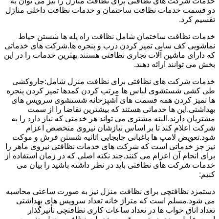
خدمات شرکت های نظافتی برای نظافت منازل را نیز می توان به
دو قسمت خدمات نظافت ساختمان و خدمات نظافت داخلی منازل
تقسیم کرد.
خدمات نظافت ساختمان شامل نظافت راه پله ها شستن حیاط
نماشویی کف سابی تمیز کردن درب و پنجره ها.شرکت های خدماتی
که دارای ماشین آلات تجاری نظافتی هستند بهترین خدمات را در این
بخش می توانند ارائه دهند.
خدمات شرکت های نظافتی برای نظافت منزل شامل:جاروکشی
طی کشی شستشوی لباس ها مرتب کردن کمدها تمیز کردن پنجره
ها تمیز کردن همه قسمت های آشپزخانه شستشوی سرویس های
بهداشتی.این ها خدماتی هستند که بیشترین تقاضا را از سمت
مشتریان دارند.البته مشتری می تواند هر خدمتی که نیاز دارد را به
شرکت اعلام کند تا بر اساس نیازشان نیروی متخصص اعزام
شود.تعویض لامپ ها باغبانی جابجایی اثاثیه شستن فرش و موکت
نیز جز خدماتی است که شرکت های خدمات نظافتی نیروی ماهر را
برای انجام آن اعزام می کنند.چند نکته اصلی که در زمان استفاده از
خدمات شرکت های نظافتی باید در نظر داشته باشید را بیان می
کنیم:
دستمزد نظافتچی برای نظافت منزل نیز به صورت ساعتی محاسبه
می شود.مسلم است که متراژ خانه تعداد سرویس های بهداشتی
تعداد اتاق خواب ها در تعداد ساعات کاری نظافتچی تأثیرگذار