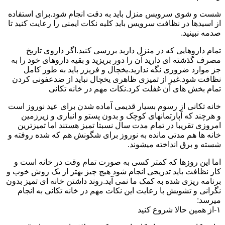
شست و شوی سرویس منزل باید به دقت انجام شود.برای استفاده
از اسیدها در نظافت سرویس باید کلیه نکات ایمنی را رعایت کنید تا
صدمه نبینید.
تمام داروهایی که در منزل دارید بررسی کنید.اگر داروی تاریخ
مصرف گذشته ای دارید آن را دور بریزید و بقیه داروهای خود را به
جز موارد ضروری نگه ندارید.یخچال و فریزر باید به طور کامل
نظافت شود.غیر از تمیزی ظاهری یخچال نباید از ضدعفونی کردن
تمام بخش های آن غفلت کرد.نکات مهم در خانه تکانی
خانه تکانی از رسوم بسیار قدیمی آماده شدن برای عید نوروز است
و هرچند که آپارتمانهای کوچک و بدون پستو و انباری و زیرزمین
امروزی تقریبا در تمام مدت سال نسبتا تمیز هستند اما تمیزترین
خانه ها هم مدتی مانده به نوروز برای شگونش هم که شده روفته و
شسته و برق انداخته میشوند.
اما این روزها که کمتر کسی به صورت تمام وقت در خانه است و
کار نظافت باید تدریجی انجام شود هیچ چیز بهتر از یک روش خوب و
برنامه ریزی شده به کمک ما نمی آید.روند داشتن خانه ای تمیز بدون
نگرانی و تشویش با رعایت این نکات مهم در خانه تکانی به انجام
میرسد:
۱-از همین حالا شروع کنید