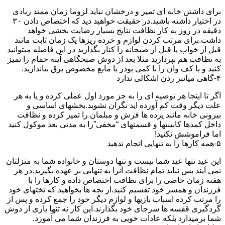
برای داشتن خانه ای تمیز و درخشان نباید لزوما زمان ممتد زیادی
در اختیار داشته باشید.در حقیقت خواهید دید که اختصاص دادن ۳۰
دقیقه در روز به کار نظافت نتایج بسیار رضایت بخشی خواهد
داشت.برای مرتب کردن لوازم و خرده ریزها یک زمان ثابت مانند
قبل از خواب یا قبل از صبحانه را کنار بگذارید در این فاصله میتوانید
به نظافت هم بپردازید مثلا بعد از دوش صبحگاهی آینه حمام را تمیز
کنید و یا کف وان را با کمی پودر یا مایع مخصوص برق بیاندازید.
۴-گاهی میانبر زدن اشکالی ندارد
اگر تا اینجا هر توصیه ای را به جز مورد اول عملی کرده و یا به هر
علت دیگر وقت کم آورده اید نگران نشوید.بخشهای اساسی و
بیرونی خانه مانند پرده ها فرش و مبلمان را تمیز کرده و نظافت
داخل کمدها کابینتها و قسمتهای “مخفی”را به مدتی بعد موکول کنید
اما فراموشش نکنید!
۵-همه کارها را به تنهایی انجام ندهید
این عید تنها عید شما نیست و تنها دوستان و خانواده شما به منزلتان
نمی آیند پس نباید تمام نظافت آنرا به تنهایی بر عهده بگیرید.در هر
هفته زمان خاصی را برای نظافت اختصاص داده و کارها را با
فرزندان و همسر خود تقسیم کنید.از بچه ها بخواهید که تختهای خود
را مرتب کرده اسباب بازیها و لوازم دیگر خود را جمع کرده و پس از
گردگیری قفسه ها سرجای خود بگذارند.این کار نه تنها باری از دوش
شما برمیدارد بلکه عادات خوبی به فرزندان شما می آموزد.