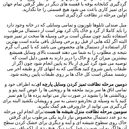
گردگیری کتابخانه بوفه یا قفسه های دیگر در نظر گرفتن تمام جهان
برای تمیز کاری باعث می شود هیچ قسمتی را جا نگذارید.
اولین مرحله در نظافت گردگیری است
مبل صندلی تابلوها تلوزیون و تمامی وسایلی که در خانه وجود دارد
را باید کاملا از گرد و خاک پاک کرد بهتر است از دستمال مرطوب
استفاده نکنید چون ممکن است برخی وسیله ها سخت تر تمیز شوند
البته اگر لکه هایی از قبل رو برخی وسایل باقی مانده است بهترین
کار استفاده از دستمال های مخصوص می باشد که با کمی آب گرم
نتیجه ی مطلوب را به شما می دهند قسمت بالای وسایل همیشع
بیشترین میزان گرد و خاک را دربر دارند به همین دلیل است که
توصیه می شود گرد گیری از بالا به پایین انجام شود چون اگر از
طبقات پایین شروع کنید هنگامی که به انتهای کار و طبقه آخر می
رشسد ممکن است کل خاک ها بر روی طبقات پایین ریخته شود.
دومین مرحله نظافت تمیز کردن وسایل پارچه ای
:به اطراف خود و
تمامی اتاق ها سر بزنید ملحفه ها و روتختی ها را عوض کنید پتو و
روبالشتی ها را بشوید در صورت نیاز می توانید پرده ها را هم تمیز
کنید یا به وسیله ی بخارشو دستی به سر و رویشان بکشید البته برای
گردگیری می توانید از جاروبرقی هم کمک بگیرید.
سومین مرحله نظافت منزل شیشه ها هست
:برای انجام این مرحله
به دو عدد دستمال مخصوص نیاز دارید یکی مرطوب برای گرفتن
خاک روی سطوح شیشه ای و آینه و دیگری برای خشک کردن سطح
آن ها اگر به این صورت عمل کنید دیگر هیچ ردی از لکه باقی نمی