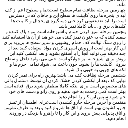
ماند.
چهارمین مرحله نظافت تمام سطوح است:تمام سطوح اعم از کف
لبه ی پنجره ها روی کابینت ها سطح اپن و جاهای که در دسترس
است را باید ضدعفونی کرد حتی دستگیره ی یخچال و کابینت ها
کلیدهای برق و …باید کاملا تمیز باشد.
پنجمین مرحله تمیز کردن حمام و آشپزخانه است:مواد پاک کننده و
سفید کننده که به عنوان تمیز کننده می خواهید از آن ها استفاده کنید
را روی سنگ توالت کف حمام روشویی و سایر سطح ها بریزید برای
این کار بهتر است از روش اسپری کردن مواد استفاده کنید بعد از
چند دقیقه می توانید آنجا را با اسفنج بشوید و بعد آبکشی کنید این
روش برای آشپزخانه نیز جوابگو است حتی می توانید داخل و سطح
بیرونی کابینت ها را بشوید چون باعث می شواد تمامی جرم ها و
لکه های چربی به خوبی پاک شود.
ششمین مرحله نظافت کف می باشد:بهترین راه برای تمیز کردن
نهایی کف بعد از آبکشی کردن خشک کردن آن توسط دستمال یا تی
های مخصوص است برای اینکه کاملا مطمئن شوید برق افتاده است
بهتر است کمی زحمت به خود بدهید و روی زانو و دست های خود
خم شوید سپس این کار را انجام دهید.
هفتمین و آخرین مرحله جارو کشیدن است:برای اطمینان از تمیز
جارو کشیدن بهتر است از اتاق ها شروع کنید و بعد به طرف نشیمن
و اتاق پذیرایی پیش بروید و این کار را تا راهرو یا نزدیک در ورودی
انجام دهید.