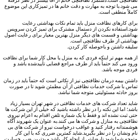
نظافتچی است.دستمزد نظافتچی خانم از آقا بیشتر در نظر گرفته
می شود.با توجه به مهارت و دقت خانم ها در تمیزکاری این موضوع
کاملاً منطقی است.
برای کارهای نظافت منزل باید تمام نکات بهداشتی رعایت
شود.استفاده نکردن از دستمال مشترک برای تمیز کردن سرویس
بهداشتی و قسمت های دیگر منزل بهترین معیار برای رعایت اصول
بهداشتی از طرف نظافتچی است.
سلیقه داشتن و باحوصله کار کردن.
از همه مهم تر اینکه فردی که به منزل یا محل کار شما برای نظافت
ورود می کند حتماً باید از طرف مراجع قضایی تأییدشده باشد و
فردی موجه باشد.
داشتن بیمه درمان نظافتچی نیز از نکاتی است که حتماً باید در زمان
تماس با شرکت خدمات نظافتی از آن مطمئن شوید تا در صورت
بروز حادثه مسئولیتی متوجه شما نباشد.
شاید تعداد شرکت های خدمات نظافتی در شهر تهران بسیار زیاد
باشد؛ اما این نکته را در نظر داشته باشید که خیلی از این شرکت ها
حتی ثبت نشده اند و فقط با یک شماره تلفن اقدام به اعزام نیروی
نظافتچی به منازل و شرکت ها می کنند.به عنوان یک شهروند آگاه
هوشمندانه رفتار کنید و عواقب درخواست نیرو از شرکت های بی
نام ونشان را در نظر بگیرید.شاید کمترین ضرری که با این کار
متوجه شما شود نارضایتی از انجام کار باشد و بدترین ضرر خسارت