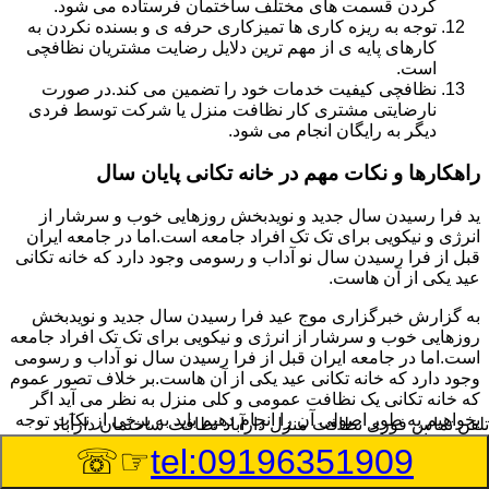
کردن قسمت های مختلف ساختمان فرستاده می شود.
توجه به ریزه کاری ها تمیزکاری حرفه ی و بسنده نکردن به
کارهای پایه ی از مهم ترین دلایل رضایت مشتریان نظافچی
است.
نظافچی کیفیت خدمات خود را تضمین می کند.در صورت
نارضایتی مشتری کار نظافت منزل یا شرکت توسط فردی
دیگر به رایگان انجام می شود.
راهکارها و نکات مهم در خانه تکانی پایان سال
ید فرا رسیدن سال جدید و نویدبخش روزهایی خوب و سرشار از
انرژی و نیکویی برای تک تک افراد جامعه است.اما در جامعه ایران
قبل از فرا رسیدن سال نو آداب و رسومی وجود دارد که خانه تکانی
عید یکی از آن هاست.
به گزارش خبرگزاری موج عید فرا رسیدن سال جدید و نویدبخش
روزهایی خوب و سرشار از انرژی و نیکویی برای تک تک افراد جامعه
است.اما در جامعه ایران قبل از فرا رسیدن سال نو آداب و رسومی
وجود دارد که خانه تکانی عید یکی از آن هاست.بر خلاف تصور عموم
که خانه تکانی یک نظافت عمومی و کلی منزل به نظر می آید اگر
بخواهیم به طور اصولی آن را انجام دهیم باید به برخی از نکات توجه
تلفن تماس فوری
نظافت منزل دارآباد نظافت ساختمان دارآباد
بیشتر داشته باشیم.
☞☏
tel:09196351909
نکات مهم در خانه تکانی در اولین قدم به همه خانم ها پیشنهاد می