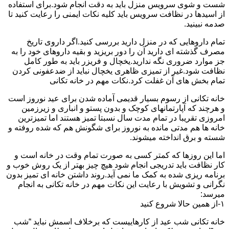
شست و شوی سرویس منزل باید به دقت انجام شود.برای استفاده
از اسیدها در نظافت سرویس باید کلیه نکات ایمنی را رعایت کنید تا
صدمه نبینید.
تمام داروهایی که در منزل دارید بررسی کنید.اگر داروی تاریخ
مصرف گذشته ای دارید آن را دور بریزید و بقیه داروهای خود را به
جز موارد ضروری نگه ندارید.یخچال و فریزر باید به طور کامل
نظافت شود.غیر از تمیزی ظاهری یخچال نباید از ضدعفونی کردن
تمام بخش های آن غفلت کرد.نکات مهم در خانه تکانی
خانه تکانی از رسوم بسیار قدیمی آماده شدن برای عید نوروز است
و هرچند که آپارتمانهای کوچک و بدون پستو و انباری و زیرزمین
امروزی تقریبا در تمام مدت سال نسبتا تمیز هستند اما تمیزترین
خانه ها هم مدتی مانده به نوروز برای شگونش هم که شده روفته و
شسته و برق انداخته میشوند.
اما این روزها که کمتر کسی به صورت تمام وقت در خانه است و
کار نظافت باید تدریجی انجام شود هیچ چیز بهتر از یک روش خوب و
برنامه ریزی شده به کمک ما نمی آید.روند داشتن خانه ای تمیز بدون
نگرانی و تشویش با رعایت این نکات مهم در خانه تکانی به انجام
میرسد:
۱-از همین حالا شروع کنید
خانه تکانی شب عید از کارهاییست که برخلاف اسمش نباید “شب