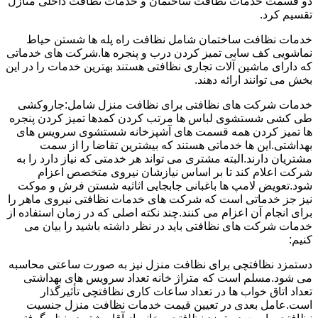
دو قسمت خدمات نظافت ساختمان و خدمات نظافت داخلی منازل
تقسیم کرد.
خدمات نظافت ساختمان شامل نظافت راه پله ها شستن حیاط
نماشویی کف سابی تمیز کردن درب و پنجره ها.شرکت های خدماتی
که دارای ماشین آلات تجاری نظافتی هستند بهترین خدمات را در این
بخش می توانند ارائه دهند.
خدمات شرکت های نظافتی برای نظافت منزل شامل:جاروکشی
طی کشی شستشوی لباس ها مرتب کردن کمدها تمیز کردن پنجره
ها تمیز کردن همه قسمت های آشپزخانه شستشوی سرویس های
بهداشتی.این ها خدماتی هستند که بیشترین تقاضا را از سمت
مشتریان دارند.البته مشتری می تواند هر خدمتی که نیاز دارد را به
شرکت اعلام کند تا بر اساس نیازشان نیروی متخصص اعزام
شود.تعویض لامپ ها باغبانی جابجایی اثاثیه شستن فرش و موکت
نیز جز خدماتی است که شرکت های خدمات نظافتی نیروی ماهر را
برای انجام آن اعزام می کنند.چند نکته اصلی که در زمان استفاده از
خدمات شرکت های نظافتی باید در نظر داشته باشید را بیان می
کنیم:
دستمزد نظافتچی برای نظافت منزل نیز به صورت ساعتی محاسبه
می شود.مسلم است که متراژ خانه تعداد سرویس های بهداشتی
تعداد اتاق خواب ها در تعداد ساعات کاری نظافتچی تأثیرگذار
است.عامل بعدی در تعیین قیمت خدمات نظافت منزل جنسیت