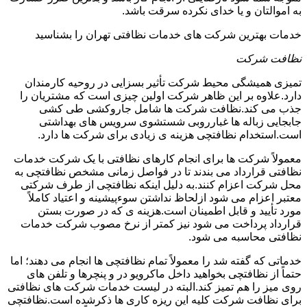
به اموالتان و یا خدای نکرده سرقت باشد.
خدمات بهترین شرکت های خدمات نظافتی تهران را بشناسید
نظافت شرکت
تمیزی همیشگی محیط شرکت تأثیر بسزایی در روحیه کارمندان
دارد.علاوه بر این ظاهر شرکت اولین چیزی است که مشتریان را
جذب می کند.نظافت شرکت ها شامل جاروکشی طی کشی
جابجایی زباله ها غبارروبی شستشوی سرویس های بهداشتی
است.استخدام نظافتچی هزینه ی زیادی برای شرکت ها دارد.
معمولاً شرکت ها برای انجام کارهای نظافتی با یک شرکت خدمات
نظافتی قرارداد می بندند تا در فواصل زمانی مشخص نظافتچی به
محل شرکت اعزام کنند.به دلیل اینکه نظافتچی از طرف شرکتی
معتبر اعزام می شود ازلحاظ نداشتن سوءپیشینه و اعتیاد کاملاً
مورد تأیید و قابل اطمینان است.هزینه ی که در صورت بستن
قرارداد پرداخت می شود نیز کمتر از نرخ مصوب شرکت خدمات
نظافتی محاسبه می شود.
خدماتی که گفته شد را معمولاً تمام نظافتچی ها انجام می دهند؛ اما
حتماً از نظافتچی بخواهید داخل ماکرویو در و پنچرها و تلفن های
روی میز را هم تمیز کند.البته در لیست خدمات شرکت های نظافتی
برای نظافت شرکت کلیه این ریزه کاری ها ذکرشده است.نظافتچی