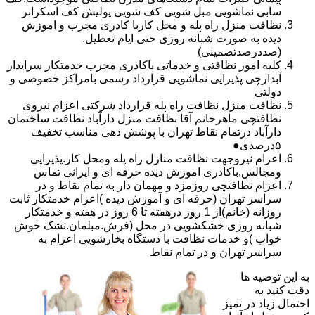
سابی نماشویی مبل شویی کف شویی پولیش کف اسکرابر
نظافت منزل راه پله و محل کاربا کادری مجرب و اموزش
دیده به صورت شبانه روزی حتی ایام تعطیل.
(صددرصدتضمینی)
کلیه امور نظافتی و خدماتی باکادری مجرب خدمتکار سرایدار
آبدارچی پذیرایی نماشویی قرارداد رسمی بامراکز خصوصی و
دولتی
نظافت منزل نظافت راه پله قرارداد شرکتی اعزام نیروی
نظافتچی ماهرخانم آقا نظافت منزل دارآباد نظافت ساختمان
دارآباد درتمام نقاط تهران با پوشش دهی مناسب تخفیف
۵درصدی●
اعزام نیروجهت نظافت منازل راه پله ومحل کار.پذیرایی
ومجالس.باکادری اموزش دیده حرفه ای و ایرانی تماس
اعزام نظافتچی روزمزد و مهمان دار به تمام نقاط و در
سراسر تهران (حرفه ای و آموزش دیده )اعزام خدمتکار ثابت
روزانه (خانم)از 1 روز درهفته تا 6 روز در هفته و خدمتکار
شبانه روزی خشکشویی در محل (فرش.مبلمان.تشک خوش
خواب )و خدمات نظافت با دستگاه بخارشویی اعزام به
سراسر تهران و در تمام نقاط
به این توصیه ها
دقت کنید به
احتمال زیاد در تمیز