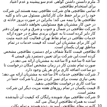
ملزم دانستن داشتن گواهی عدم سو پیشینه و عدم اعتیاد
برای استخدام نظافتچی
تمامی نظافتچی های شرکت نظافچی بیمه هستند.این شرکت
خود را در برابر حفظ جان کارکنانش مسئول می داند و کلیه
نظافتچی ها را بیمه می کند؛ بنابراین در صورت بروز حادثه ی
در حین کار مشتریان هیچ مسئولیتی نخواهند داشت.
شرکت نظافچی در شمال و جنوب و شرق و غرب تهران دفتر
کار دایر کرده است.تا به عنوان برندی مطرح در حوزه ارائه
خدمات نظافتی در تمام نقاط تهران فعالیت کند.جنبه مثبت
این کار برای مشتریان این است که قیمت خدمات در تمام
مناطق تهران یکسان است.
نظافچی قیمت کاملاً شفاف برای دستمزد نظافتچی مشخص
کرده است.این شرکت برای تعیین دستمزد پلن قیمتی 4
ساعته 6 ساعته و 8 ساعته به مشتریان ارائه می دهد.در
صورت تمام نشدن کار در زمان مشخص امکان درخواست تا
دو ساعت اضافه کاری برای هر پلن وجود دارد.
شرکت نظافچی خدمات 24 ساعته به مشتریان ارائه می دهد؛
یعنی نیازی نیست برای تمیز کردن منزل یا شرکت حتماً در
ساعت کاری درخواست نظافتچی بدهید.
قیمت یکسان در تمام روزهای هفته مزیت دیگر این شرکت
معتبر است.
شرکت نظافچی مواد شوینده رایگان که کیفیت آن تأییدشده
است به همراه نظافتچی ارسال می کند.
کلیه نیروهای نظافتچی آموزش دیده هستند و تمام نکات