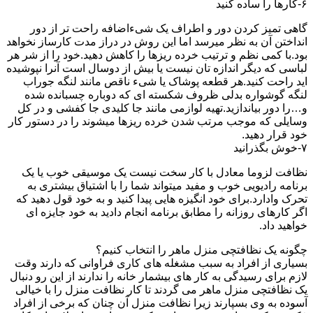
۶-کارها را ساده کنید
گاهی تمیز کردن دور و اطراف یک شیءاضافه راحت تر از دور
انداختن آن به نظر میرسد اما این روش در دراز مدت کارساز نخواهد
بود.با کمی نظم و ترتیب خرده ریزها را کاهش دهید.خود را از شر هر
لباسی که دیگر اندازه تان نیست یا بیش از دوسال است آنرا نپوشیده
اید راحت کنید.هر قطعه پوشاک یا شیء ناقص مانند لنگه جوراب
لنگه گوشواره بدلی ظروف شکسته ای که دوباره چسبانده شده
و…را دور بیاندازید.تهیه لوازمی مانند جا کلیدی جا کفشی و در کل
وسایلی که موجب مرتب شدن خرده ریزها میشوند را در دستور کار
خود قرار دهید.
۷-خوش بگذرانید
نظافت لزوما معادل با کار سخت نیست یک موسیقی خوب یا یک
برنامه رادیویی خوب و مفید میتواند شما را با اشتیاق بیشتری به
تحرک وادارد.برای خود انگیزه هایی پیدا کنید و به خود قول دهید که
اگر کارهای روزانه را مطابق برنامه انجام دادید به خود جایزه ای
خواهید داد.
چگونه یک نظافتچی منزل ماهر را انتخاب کنیم؟
بسیاری از افراد به سبب مشغله های کاری فراوانی که دارند وقت
لازم برای رسیدگی به کار های بیشمار خانه را ندارند از این رو دنبال
یک نظافتچی منزل ماهر می گردند تا کار نظافت منزل را با خیالی
آسوده به وی بسپارند زیرا نظافت منزل آن چنان که برخی از افراد