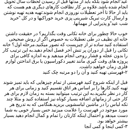
عید”انجام شود بلکه باید از مدتها قبل از رسیدن لحظات سال تحویل
انجام شده باشد.علاوه بر کار نظافت کارهای دیگری هم هست که
باید از حالا تا آخر تعطیلات نوروزی انجام شوند:تهیه هدیه تهیه نوشتن
و ارسال کارت تبریک شیرینی پزی خرید خوراکیها و در کل “خرید
شب عید”و پذیرایی از مهمانها.
خوب حالا چطور برای خانه تکانی وقت بگذاریم؟ در حقیقت داشتن
خانه ای نظیف در طی تعطیلات به خصوص اگر از روش صحیحی
استفاده کنید ساده تر از چیزیست که تصور میکنید.مرحله اول؟ خانه
تکانی را قبل از دوران پر تنش آخر فصل انجام دهید.به این ترتیب کار
را بدون عجله و فشار روحی انجام میدهید و به اندازه کافی برای
پروژه های وقت گیری مانند تغییر دکوراسیون یا برق انداختن لوازم
فلزی زمان خواهید داشت.
۲-فهرستی تهیه کنید و آن را دو مرتبه چک کنید
قبل از اینکه شروع کنید فهرستی از تمام چیزهایی که باید تمیز شوند
تهیه کنید.کارها را بر اساس هر اتاق تقسیم کنید و زمانی برای هر
کار در نظر بگیرید.به این ترتیب میتوانید بسته به زمان لازم برای هر
کار حتی از زمانهای اضافه بسیار کوتاه نیز استفاده کنید و مثلا چند
تکه لباس را در ماشین لباسشویی بریزید.هنگامی که به تدریج هر
مورد موجود در فهرست را علامت میزنید حس بسیار خوبی به شما
دست میدهد و احتمال اینکه کارتان را تمام و کمال انجام دهید بسیار
بیشتر خواهد بود.
۳-کمی اینجا و کمی آنجا