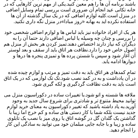
باشند برنامه آن ها را هم معین کنید.یکی از مهم ترین کارهایی که در
خانه تکانی عید انجام آن ضروری است بررسی تمام وسایل اضافی
در منزل است.کلیه لوازم اضافی که در یک سال گذشته از آن ها
استفاده نکرده اید به بهانه «روز مبادا»در منزل نگه داری نکنید.
هر یک از افراد خانواده نیز باید لباس ها و لوازم اضافی شخصی خود
را بررسی و چنان چه وسیله یا لباس اضافی دارند حتما آن را به
دیگران که نیاز دارند اختصاص دهند.تمیز کردن هر بخش از منزل هم
اصول خاص خود را دارد.نظافت هر اتاق باید از سقف و بعد لوستر
آن آغاز شود و سپس با شستن پرده ها و تمیزی پنجره ها درها و
دیوارها ادامه یابد.
تمام کمدهای هر اتاق باید به دقت تمیز و مرتب و لوازم چیده شده
در آن یادداشت و به در کمد نصب شود.تک تک لوازمی که در یک اتاق
است باید به دقت نظافت گردگیری و لکه گیری شود.
ملافه ها شسته و اتو شود.با تغییرات ساده در دکوراسیون منزل می
توانید محیط متنوع تر و شادتری برای شروع سال جدید به وجود
آورید.به یاد داشته باشید که تغییر دکوراسیون به معنای خرید لوازم
جدید نیست بلکه شما با کار دستی های ساده و کم خرج اما زیبا با
گذاشتن یک گلدان گل در گوشه اتاق یا روی میز با نصب یک تابلوی
ساده و زیبا و با جابه جایی مبلمان خود می توانید به سادگی این کار
را انجام دهید.