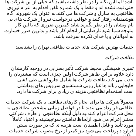
باشد؛ اما این نکته را در نظر داشته باشید که خیلی از این شرکت ها
حتی ثبت نشده اند و فقط با یک شماره تلفن اقدام به اعزام نیروی
نظافتچی به منازل و شرکت ها می کنند.به عنوان یک شهروند آگاه
هوشمندانه رفتار کنید و عواقب درخواست نیرو از شرکت های بی
نام ونشان را در نظر بگیرید.شاید کمترین ضرری که با این کار
متوجه شما شود نارضایتی از انجام کار باشد و بدترین ضرر خسارت
به اموالتان و یا خدای نکرده سرقت باشد.
خدمات بهترین شرکت های خدمات نظافتی تهران را بشناسید
نظافت شرکت
تمیزی همیشگی محیط شرکت تأثیر بسزایی در روحیه کارمندان
دارد.علاوه بر این ظاهر شرکت اولین چیزی است که مشتریان را
جذب می کند.نظافت شرکت ها شامل جاروکشی طی کشی
جابجایی زباله ها غبارروبی شستشوی سرویس های بهداشتی
است.استخدام نظافتچی هزینه ی زیادی برای شرکت ها دارد.
معمولاً شرکت ها برای انجام کارهای نظافتی با یک شرکت خدمات
نظافتی قرارداد می بندند تا در فواصل زمانی مشخص نظافتچی به
محل شرکت اعزام کنند.به دلیل اینکه نظافتچی از طرف شرکتی
معتبر اعزام می شود ازلحاظ نداشتن سوءپیشینه و اعتیاد کاملاً
مورد تأیید و قابل اطمینان است.هزینه ی که در صورت بستن
قرارداد پرداخت می شود نیز کمتر از نرخ مصوب شرکت خدمات