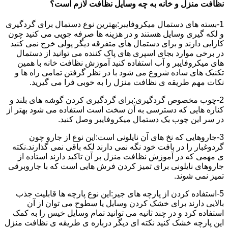
نظافت منزل و خانه به چه وسایل نظافت لازم است؟
1-بسته های دستمال میکروفایبر:بهترین نوع دستمال برای گردگیری
و لکه گیری وسایل هستند و در هزینه ها صرفه جویی می کنید چون
کارایی دارند و برای دستمال های متفرقه دیگر پولی خرج نمی کنید
در برخی موارد بجای اسپری های پاک کننده می توانید از دستمال
های میکروفایبر و آب استفاده کنید آموزش نظافت خانه با همین
تکنیک های ساده شروع می شود با در نظر گرفتن تمامی راه ها و
نکات مهم طریقه ی نظافت منزل را به خوبی فرا می گیرید.
2-چوب مخصوص گردگیری:برای گردگیری کردن گوشه های بلند و
کناره هایی که دسترسی به آن سخت است استفاده می شود بهتر از
در سر این چوب یک دستمال میکروفایبر وصل کنید.
3-جاروهایی که نخ های آن نایلونی است:این نوع از جارو چون
گردوغبار را در بافت خود نگه نمی دارند لکه باقی نمی گذارند.نکته
ی مهمی که در آموزش نظافت منزل بر آن تاکید دارند استاده از
جاروهای نایلونی برای تمیز کردن فرش هایی است که با جاروبرقی
تمیز نمی شوند.
5-استفاده کردن از پارچه های جیر:این نوع پارچه ها قابلیت جذب
بالایی دارند برای خشک کردن وسایل یا سطوح می توان از آن
استفاده کرد و در چند ثانیه می توانید تمام وسایل خیس را به کمک
این پارچه خشک کنید نکته ای دیگر درباره ی طریقه ی نظافت منزل