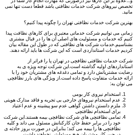
و...علاوه بر این کارها نیز درصورتی که مهارت انجام کار شما در
تخصص نیروهای شرکت خدمات نظافتی باشد قطعاً دست تنها نمی
مانید.
بهترین شرکت خدمات نظافتی تهران را چگونه پیدا کنیم؟
زمانی می توانیم شرکت خدماتی معتبری برای کارهای نظافت پیدا
کنیم که خدمات و مسئولیت های اصلی آن ها را در قبال مشتری
بشناسیم.خدمات شرکت های نظافتی که در طول این مقاله بیان
کردیم خدمات استانداردی است که این شرکت ها باید ارائه دهند.
شرکت خدمات نظافتی نظافچی در تهران پا را فراتر از
استانداردهای اولیه گذاشته است.این شرکت توجه ویژه ی به
رضایت مشتریانش دارد و تمامی دغدغه های مشتریان خود را با
ارائه خدمات متفاوت پاسخ داده است.از ویژگی های بارز نظافچی
می توان به:
استخدام نیروی کار بومی
عدم استخدام نیروهای خارجی بی تجربه و فاقد مدارک هویتی
ملزم دانستن داشتن گواهی عدم سو پیشینه و عدم اعتیاد
برای استخدام نظافتچی
تمامی نظافتچی های شرکت نظافچی بیمه هستند.این شرکت
خود را در برابر حفظ جان کارکنانش مسئول می داند و کلیه
نظافتچی ها را بیمه می کند؛ بنابراین در صورت بروز حادثه ی
در حین کار مشتریان هیچ مسئولیتی نخواهند داشت.