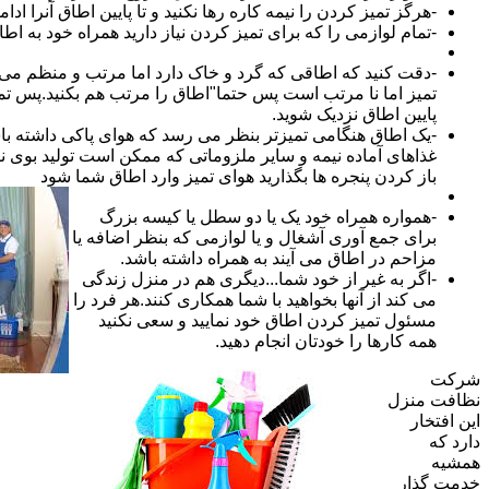
-هرگز تمیز کردن را نیمه کاره رها نکنید و تا پایین اطاق آنرا ادام
-تمام لوازمی را که برای تمیز کردن نیاز دارید همراه خود به اطا
-دقت کنید که اطاقی که گرد و خاک دارد اما مرتب و منظم می ب
تمیز اما نا مرتب است پس حتما"اطاق را مرتب هم بکنید.پس تم
پایین اطاق نزدیک شوید.
-یک اطاق هنگامی تمیزتر بنظر می رسد که هوای پاکی داشته با
غذاهای آماده نیمه و سایر ملزوماتی که ممکن است تولید بوی نام
باز کردن پنجره ها بگذارید هوای تمیز وارد اطاق شما شود
-همواره همراه خود یک یا دو سطل یا کیسه بزرگ
برای جمع آوری آشغال و یا لوازمی که بنظر اضافه یا
مزاحم در اطاق می آیند به همراه داشته باشد.
-اگر به غیر از خود شما...دیگری هم در منزل زندگی
می کند از آنها بخواهید با شما همکاری کنند.هر فرد را
مسئول تمیز کردن اطاق خود نمایید و سعی نکنید
همه کارها را خودتان انجام دهید.
شرکت
نظافت منزل
این افتخار
دارد که
همشیه
خدمت گذار