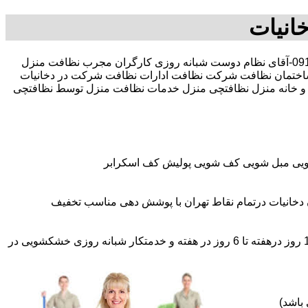
انیات
30 در صد تخفیف بیمه رایگان 09196351909-آقای نظام دوست شبانه روزی کارگران مجرب نظافت منزل
اختمان نظافت شرکت نظافت ادارات نظافت شرکت در دخانیات
نزل و خانه منزل نظافتچی منزل خدمات نظافت منزل توسط نظافتچی
شویی مبل شویی کف شویی پولیش کف اسکرابر
دخانیات درتمام نقاط تهران با پوشش دهی مناسب تخفیف
اعزام نظافتچی روزمزد و مهمان دار به تمام نقاط و در سراسر تهران (حرفه ای و آموزش دیده )اعزام خدمتکار ثابت روزانه (خانم)از 1 روز درهفته تا 6 روز در هفته و خدمتکار شبانه روزی خشکشویی در
باشد)