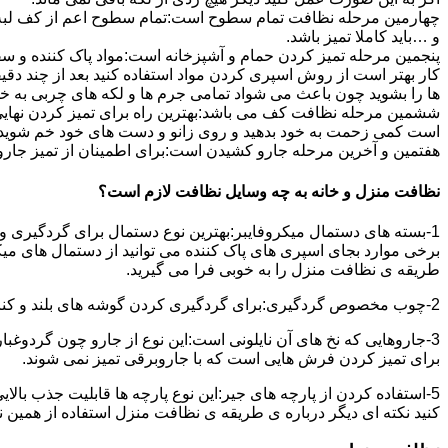
چهارمین مرحله نظافت تمام سطوح است:تمام سطوح اعم از کف لبه ی 
و …باید کاملا تمیز باشد.
پنجمین مرحله تمیز کردن حمام و آشپزخانه است:مواد پاک کننده و سفی
کار بهتر است از روش اسپری کردن مواد استفاده کنید بعد از چند دقیق
ها را بشوید چون باعث می شواد تمامی جرم ها و لکه های چربی به خ
ششمین مرحله نظافت کف می باشد:بهترین راه برای تمیز کردن نهای
است کمی زحمت به خود بدهید و روی زانو و دست های خود خم شوید سپ
هفتمین و آخرین مرحله جارو کشیدن است:برای اطمینان از تمیز جارو کش
نظافت منزل و خانه به چه وسایل نظافت لازم است؟
1-بسته های دستمال میکروفایبر:بهترین نوع دستمال برای گردگیری و
برخی موارد بجای اسپری های پاک کننده می توانید از دستمال های می
طریقه ی نظافت منزل را به خوبی فرا می گیرید.
2-چوب مخصوص گردگیری:برای گردگیری کردن گوشه های بلند و کناره هایی که دسترسی به آن سخت است استفاده می شود بهتر از در سر این چوب یک دستمال میکروفایبر وصل کنید.
3-جاروهایی که نخ های آن نایلونی است:این نوع از جارو چون گردوغبار
برای تمیز کردن فرش هایی است که با جاروبرقی تمیز نمی شوند.
5-استفاده کردن از پارچه های جیر:این نوع پارچه ها قابلیت جذب بال
کنید نکته ای دیگر درباره ی طریقه ی نظافت منزل استفاده از همین ن