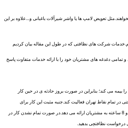
ند.مثل تعویض لامپ ها یا واشر شیرآلات باغبانی و...علاوه بر این
م.خدمات شرکت های نظافتی که در طول این مقاله بیان کردیم
و تمامی دغدغه های مشتریان خود را با ارائه خدمات متفاوت پاسخ
بیمه می کند؛ بنابراین در صورت بروز حادثه ی در حین کار
در تمام نقاط تهران فعالیت کند.جنبه مثبت این کار برای
نظافچی قیمت کاملاً شفاف برای دستمزد نظافتچی مشخص کرده است.این شرکت برای تعیین دستمزد پلن قیمتی 4 ساعته 6 ساعته و 8 ساعته به مشتریان ارائه می دهد.در صورت تمام نشدن کار در