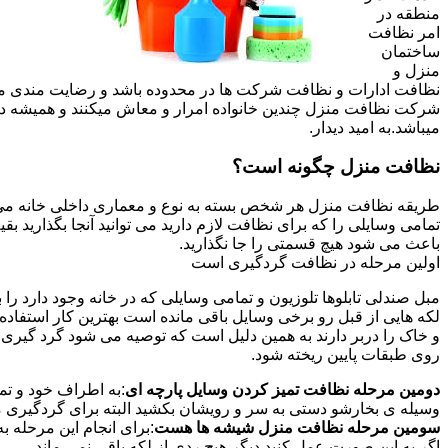
منطقه در
امر نظافت
ساختمان
منزل و
نظافت ادارات و نظافت شرکت ها در محدوده باشد و رضایت مندی مشتر
شرکت نظافت منزل چندین خانواده امرار و معاش میکنند و همیشه 
میباشد.به امید دیدار.
نظافت منزل چگونه است؟
طریقه نظافت منزل هر شخص بسته به نوع و معماری داخلی خانه می ت
تمامی وسایلی را که برای نظافت لازم دارید می توانید آنجا بگذارید ب
باعث می شود هیچ قسمتی را جا نگذارید.
اولین مرحله در نظافت گردگیری است
مبل صندلی تابلوها تلوزیون و تمامی وسایلی که در خانه وجود دارد ر
لکه هایی از قبل رو برخی وسایل باقی مانده است بهترین کار استفا
و خاک را دربر دارند به همین دلیل است که توصیه می شود گرد گیری ا
روی طبقات پایین ریخته شود.
دومین مرحله نظافت تمیز کردن وسایل پارچه ای
:به اطراف خود و تما
وسیله ی بخارشو دستی به سر و رویشان بکشید البته برای گردگیری می
سومین مرحله نظافت منزل شیشه ها هست
:برای انجام این مرحله
اگر به این صورت عمل کنید دیگر هیچ ردی از لکه باقی نمی ماند.