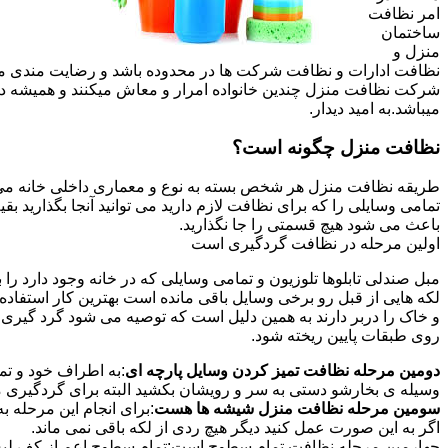
امر نظافت
ساختمان
منزل و
نظافت ادارات و نظافت شرکت ها در محدوده باشد و رضایت مندی مشتر
شرکت نظافت منزل چندین خانواده امرار و معاش میکنند و همیشه 
میباشد.به امید دیدار.
نظافت منزل چگونه است؟
طریقه نظافت منزل هر شخص بسته به نوع و معماری داخلی خانه می ت
تمامی وسایلی را که برای نظافت لازم دارید می توانید آنجا بگذارید ب
باعث می شود هیچ قسمتی را جا نگذارید.
اولین مرحله در نظافت گردگیری است
مبل صندلی تابلوها تلوزیون و تمامی وسایلی که در خانه وجود دارد ر
لکه هایی از قبل رو برخی وسایل باقی مانده است بهترین کار استفا
و خاک را دربر دارند به همین دلیل است که توصیه می شود گرد گیری ا
روی طبقات پایین ریخته شود.
دومین مرحله نظافت تمیز کردن وسایل پارچه ای
:به اطراف خود و تما
وسیله ی بخارشو دستی به سر و رویشان بکشید البته برای گردگیری می
سومین مرحله نظافت منزل شیشه ها هست
:برای انجام این مرحله
اگر به این صورت عمل کنید دیگر هیچ ردی از لکه باقی نمی ماند.
چهارمین مرحله نظافت تمام سطوح است:تمام سطوح اعم از کف لبه ی 