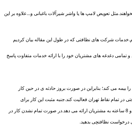
ند.مثل تعویض لامپ ها یا واشر شیرآلات باغبانی و...علاوه بر این
م.خدمات شرکت های نظافتی که در طول این مقاله بیان کردیم
و تمامی دغدغه های مشتریان خود را با ارائه خدمات متفاوت پاسخ
بیمه می کند؛ بنابراین در صورت بروز حادثه ی در حین کار
در تمام نقاط تهران فعالیت کند.جنبه مثبت این کار برای
نظافچی قیمت کاملاً شفاف برای دستمزد نظافتچی مشخص کرده است.این شرکت برای تعیین دستمزد پلن قیمتی 4 ساعته 6 ساعته و 8 ساعته به مشتریان ارائه می دهد.در صورت تمام نشدن کار در