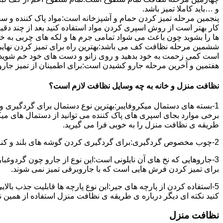
و …باید کاملا تمیز باشد.
پنجمین مرحله تمیز کردن حمام و آشپزخانه است:مواد پاک کننده و سفی
کار بهتر است از روش اسپری کردن مواد استفاده کنید بعد از چند دقیق
ها را بشوید چون باعث می شواد تمامی جرم ها و لکه های چربی به خ
ششمین مرحله نظافت کف می باشد:بهترین راه برای تمیز کردن نهای
است کمی زحمت به خود بدهید و روی زانو و دست های خود خم شوید سپ
هفتمین و آخرین مرحله جارو کشیدن است:برای اطمینان از تمیز جارو کش
نظافت منزل و خانه به چه وسایل نظافت لازم است؟
1-بسته های دستمال میکروفایبر:بهترین نوع دستمال برای گردگیری و
برخی موارد بجای اسپری های پاک کننده می توانید از دستمال های می
طریقه ی نظافت منزل را به خوبی فرا می گیرید.
2-چوب مخصوص گردگیری:برای گردگیری کردن گوشه های بلند و کناره هایی که دسترسی به آن سخت است استفاده می شود بهتر از در سر این چوب یک دستمال میکروفایبر وصل کنید.
3-جاروهایی که نخ های آن نایلونی است:این نوع از جارو چون گردوغبار
برای تمیز کردن فرش هایی است که با جاروبرقی تمیز نمی شوند.
5-استفاده کردن از پارچه های جیر:این نوع پارچه ها قابلیت جذب بال
کنید نکته ای دیگر درباره ی طریقه ی نظافت منزل استفاده از همین ن
نظافت منزل