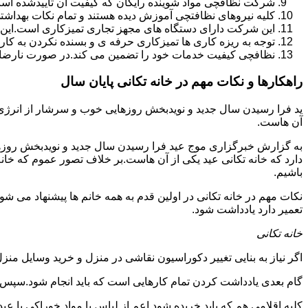
شرکت نظافچی مواد شوینده رایگان که کیفیت آن تأییدشده است
کلیه نیروهای نظافتچی آموزش دیده هستند و تمام نکات بهداشت
این شرکت دارای دستگاه های مجهز تجاری تمیزکاری است.این 
توجه به ریزه کاری ها تمیزکاری حرفه ی و بسنده نکردن به کا
نظافچی کیفیت خدمات خود را تضمین می کند.در صورت نارضای
راهکارها و نکات مهم در خانه تکانی پایان سال
ید فرا رسیدن سال جدید و نویدبخش روزهایی خوب و سرشار از انرژی و 
آن هاست.
به گزارش خبرگزاری موج عید فرا رسیدن سال جدید و نویدبخش روزهای
دارد که خانه تکانی عید یکی از آن هاست.بر خلاف تصور عموم که خانه
باشیم.
نکات مهم در خانه تکانی در اولین قدم به همه خانم ها پیشنهاد می شود ک
تعمیر دارد یادداشت شود.
خانه تکانی
اگر نیاز به بنایی تغییر دکوراسیون نقاشی در منزل و خرید وسایل منزل 
گام بعدی یادداشت کردن تمام کارهایی است که باید انجام شود.سپس کا
کلیه اقلامی هم که باید خریده شود اعم از لباس یا مواد خوراکی یا عید