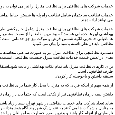
خدمات شرکت های نظافتی برای نظافت منازل را نیز می توان به د
خدمات نظافت ساختمان شامل نظافت راه پله ها شستن حیاط نماشویی
می توانند ارائه دهند.
خدمات شرکت های نظافتی برای نظافت منزل شامل:جاروکشی طی ک
بهداشتی.این ها خدماتی هستند که بیشترین تقاضا را از سمت مشتریان
ها باغبانی جابجایی اثاثیه شستن فرش و موکت نیز جز خدماتی است ک
نظافتی باید در نظر داشته باشید را بیان می کنیم:
دستمزد نظافتچی برای نظافت منزل نیز به صورت ساعتی محاسبه می ش
بعدی در تعیین قیمت خدمات نظافت منزل جنسیت نظافتچی است.دستمزد
برای کارهای نظافت منزل باید تمام نکات بهداشتی رعایت شود.استف
طرف نظافتچی است.
سلیقه داشتن و باحوصله کار کردن.
از همه مهم تر اینکه فردی که به منزل یا محل کار شما برای نظافت و
داشتن بیمه درمان نظافتچی نیز از نکاتی است که حتماً باید در زما
شاید تعداد شرکت های خدمات نظافتی در شهر تهران بسیار زیاد باشد؛ ا
به منازل و شرکت ها می کنند.به عنوان یک شهروند آگاه هوشمندانه ر
نارضایتی از انجام کار باشد و بدترین ضرر خسارت به اموالتان و یا خ