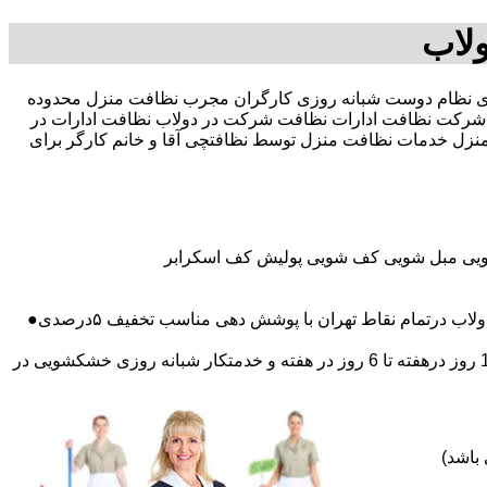
لاب
صد تخفیف بیمه رایگان 09196351909-آقای نظام دوست شبانه روزی کارگران مجرب نظافت منزل محدوده
رکت نظافت ادارات نظافت شرکت در دولاب نظافت ادارات در
 منزل خدمات نظافت منزل توسط نظافتچی آقا و خانم کارگر برای
شویی مبل شویی کف شویی پولیش کف اسکرابر
درتمام نقاط تهران با پوشش دهی مناسب تخفیف ۵درصدی●
اعزام نظافتچی روزمزد و مهمان دار به تمام نقاط و در سراسر تهران (حرفه ای و آموزش دیده )اعزام خدمتکار ثابت روزانه (خانم)از 1 روز درهفته تا 6 روز در هفته و خدمتکار شبانه روزی خشکشویی در
باشد)