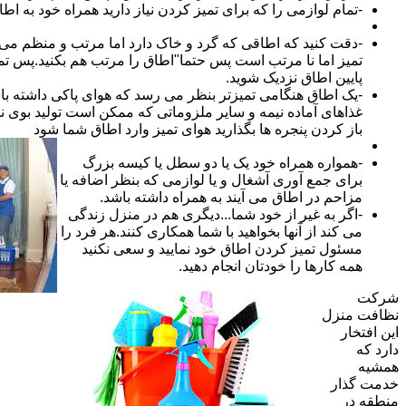
-تمام لوازمی را که برای تمیز کردن نیاز دارید همراه خود به اطا
-دقت کنید که اطاقی که گرد و خاک دارد اما مرتب و منظم می ب
تمیز اما نا مرتب است پس حتما"اطاق را مرتب هم بکنید.پس تم
پایین اطاق نزدیک شوید.
-یک اطاق هنگامی تمیزتر بنظر می رسد که هوای پاکی داشته با
غذاهای آماده نیمه و سایر ملزوماتی که ممکن است تولید بوی نام
باز کردن پنجره ها بگذارید هوای تمیز وارد اطاق شما شود
-همواره همراه خود یک یا دو سطل یا کیسه بزرگ
برای جمع آوری آشغال و یا لوازمی که بنظر اضافه یا
مزاحم در اطاق می آیند به همراه داشته باشد.
-اگر به غیر از خود شما...دیگری هم در منزل زندگی
می کند از آنها بخواهید با شما همکاری کنند.هر فرد را
مسئول تمیز کردن اطاق خود نمایید و سعی نکنید
همه کارها را خودتان انجام دهید.
شرکت
نظافت منزل
این افتخار
دارد که
همشیه
خدمت گذار
منطقه در