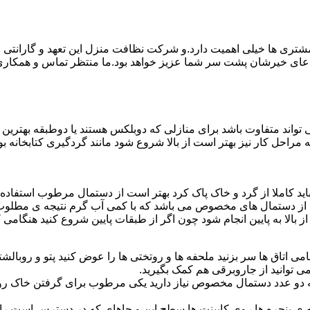
ی ها خیلی اهمیت دارد.و شرکت نظافت منزل این تعهد و گارانتی را ب
دعای خیرشان پشت سر شما عزیز خواهد بود.ما منتظر تماس و همکار
واند متفاوت باشد برای منازلی که دوبلکس هستند یا دوطبقه بهتری
قیه مراحل کار نیز بهتر است از بالا شروع شود مانند گردگیری کتابخانه
ا باید کاملا از گرد و خاک پاک کرد بهتر است از دستمال مرطوب استفا
ده از دستمال های مخصوص می باشد که با کمی آب گرم نتیجه ی مطلوب
ز بالا به پایین انجام شود چون اگر از طبقات پایین شروع کنید هنگام
می اتاق ها سر بزنید ملحفه ها و روتختی ها را عوض کنید پتو و روبالشتی 
 توانید از جاروبرقی هم کمک بگیرید.
 به دو عدد دستمال مخصوص نیاز دارید یکی مرطوب برای گرفتن خاک 
پنجره ها روی کابینت ها سطح اپن و جاهای که در دسترس است را با