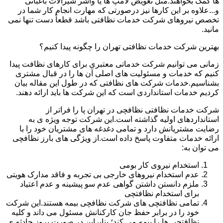
ها کمک بخواهند.مثل تعویض لامپ ها یا واشر شیرآلات باغبانی
و...علاوه بر این کارها نیز درصورتی که مهارت انجام کار شما در
تخصص نیروهای شرکت خدمات نظافتی باشد قطعاً دست تنها نمی
مانید.
بهترین شرکت خدمات نظافتی تهران را چگونه پیدا کنیم؟
زمانی می توانیم شرکت خدماتی معتبری برای کارهای نظافت پیدا
کنیم که خدمات و مسئولیت های اصلی آن ها را در قبال مشتری
بشناسیم.خدمات شرکت های نظافتی که در طول این مقاله بیان
کردیم خدمات استانداردی است که این شرکت ها باید ارائه دهند.
شرکت خدمات نظافتی نظافچی در تهران پا را فراتر از
استانداردهای اولیه گذاشته است.این شرکت توجه ویژه ی به
رضایت مشتریانش دارد و تمامی دغدغه های مشتریان خود را با
ارائه خدمات متفاوت پاسخ داده است.از ویژگی های بارز نظافچی
می توان به:
استخدام نیروی کار بومی
عدم استخدام نیروهای خارجی بی تجربه و فاقد مدارک هویتی
ملزم دانستن داشتن گواهی عدم سو پیشینه و عدم اعتیاد
برای استخدام نظافتچی
تمامی نظافتچی های شرکت نظافچی بیمه هستند.این شرکت
خود را در برابر حفظ جان کارکنانش مسئول می داند و کلیه
نظافتچی ها را بیمه می کند؛ بنابراین در صورت بروز حادثه ی