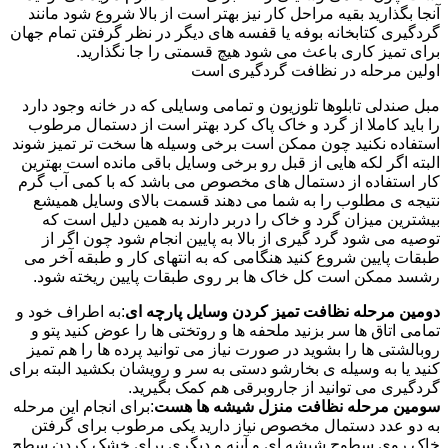
آنجا بگذارید بقیه مراحل کار نیز بهتر است از بالا شروع شود مانند
گردگیری کتابخانه بوفه یا قفسه های دیگر در نظر گرفتن تمام جهان
برای تمیز کاری باعث می شود هیچ قسمتی را جا نگذارید.
اولین مرحله در نظافت گردگیری است
مبل صندلی تابلوها تلوزیون و تمامی وسایلی که در خانه وجود دارد
را باید کاملا از گرد و خاک پاک کرد بهتر است از دستمال مرطوب
استفاده نکنید چون ممکن است برخی وسیله ها سخت تر تمیز شوند
البته اگر لکه هایی از قبل رو برخی وسایل باقی مانده است بهترین
کار استفاده از دستمال های مخصوص می باشد که با کمی آب گرم
نتیجه ی مطلوب را به شما می دهند قسمت بالای وسایل همیشع
بیشترین میزان گرد و خاک را دربر دارند به همین دلیل است که
توصیه می شود گرد گیری از بالا به پایین انجام شود چون اگر از
طبقات پایین شروع کنید هنگامی که به انتهای کار و طبقه آخر می
رشسد ممکن است کل خاک ها بر روی طبقات پایین ریخته شود.
دومین مرحله نظافت تمیز کردن وسایل پارچه ای
:به اطراف خود و
تمامی اتاق ها سر بزنید ملحفه ها و روتختی ها را عوض کنید پتو و
روبالشتی ها را بشوید در صورت نیاز می توانید پرده ها را هم تمیز
کنید یا به وسیله ی بخارشو دستی به سر و رویشان بکشید البته برای
گردگیری می توانید از جاروبرقی هم کمک بگیرید.
سومین مرحله نظافت منزل شیشه ها هست
:برای انجام این مرحله
به دو عدد دستمال مخصوص نیاز دارید یکی مرطوب برای گرفتن
خاک روی سطوح شیشه ای و آینه و دیگری برای خشک کردن سطح