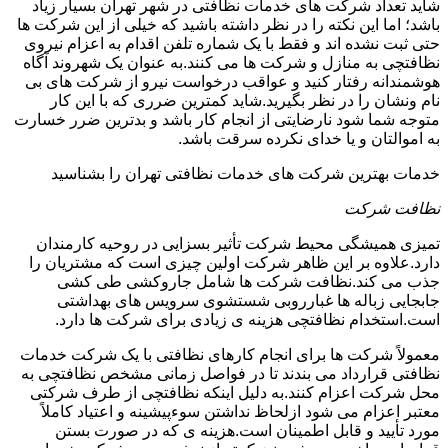
شاید تعداد شرکت های خدمات نظافتی در شهر تهران بسیار زیاد
باشد؛ اما این نکته را در نظر داشته باشید که خیلی از این شرکت ها
حتی ثبت نشده اند و فقط با یک شماره تلفن اقدام به اعزام نیروی
نظافتچی به منازل و شرکت ها می کنند.به عنوان یک شهروند آگاه
هوشمندانه رفتار کنید و عواقب درخواست نیرو از شرکت های بی
نام ونشان را در نظر بگیرید.شاید کمترین ضرری که با این کار
متوجه شما شود نارضایتی از انجام کار باشد و بدترین ضرر خسارت
به اموالتان و یا خدای نکرده سرقت باشد.
خدمات بهترین شرکت های خدمات نظافتی تهران را بشناسید
نظافت شرکت
تمیزی همیشگی محیط شرکت تأثیر بسزایی در روحیه کارمندان
دارد.علاوه بر این ظاهر شرکت اولین چیزی است که مشتریان را
جذب می کند.نظافت شرکت ها شامل جاروکشی طی کشی
جابجایی زباله ها غبارروبی شستشوی سرویس های بهداشتی
است.استخدام نظافتچی هزینه ی زیادی برای شرکت ها دارد.
معمولاً شرکت ها برای انجام کارهای نظافتی با یک شرکت خدمات
نظافتی قرارداد می بندند تا در فواصل زمانی مشخص نظافتچی به
محل شرکت اعزام کنند.به دلیل اینکه نظافتچی از طرف شرکتی
معتبر اعزام می شود ازلحاظ نداشتن سوءپیشینه و اعتیاد کاملاً
مورد تأیید و قابل اطمینان است.هزینه ی که در صورت بستن