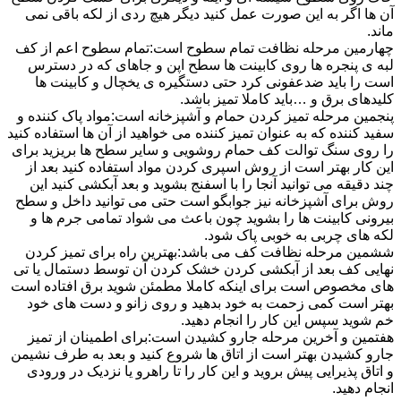
آن ها اگر به این صورت عمل کنید دیگر هیچ ردی از لکه باقی نمی
ماند.
چهارمین مرحله نظافت تمام سطوح است:تمام سطوح اعم از کف
لبه ی پنجره ها روی کابینت ها سطح اپن و جاهای که در دسترس
است را باید ضدعفونی کرد حتی دستگیره ی یخچال و کابینت ها
کلیدهای برق و …باید کاملا تمیز باشد.
پنجمین مرحله تمیز کردن حمام و آشپزخانه است:مواد پاک کننده و
سفید کننده که به عنوان تمیز کننده می خواهید از آن ها استفاده کنید
را روی سنگ توالت کف حمام روشویی و سایر سطح ها بریزید برای
این کار بهتر است از روش اسپری کردن مواد استفاده کنید بعد از
چند دقیقه می توانید آنجا را با اسفنج بشوید و بعد آبکشی کنید این
روش برای آشپزخانه نیز جوابگو است حتی می توانید داخل و سطح
بیرونی کابینت ها را بشوید چون باعث می شواد تمامی جرم ها و
لکه های چربی به خوبی پاک شود.
ششمین مرحله نظافت کف می باشد:بهترین راه برای تمیز کردن
نهایی کف بعد از آبکشی کردن خشک کردن آن توسط دستمال یا تی
های مخصوص است برای اینکه کاملا مطمئن شوید برق افتاده است
بهتر است کمی زحمت به خود بدهید و روی زانو و دست های خود
خم شوید سپس این کار را انجام دهید.
هفتمین و آخرین مرحله جارو کشیدن است:برای اطمینان از تمیز
جارو کشیدن بهتر است از اتاق ها شروع کنید و بعد به طرف نشیمن
و اتاق پذیرایی پیش بروید و این کار را تا راهرو یا نزدیک در ورودی
انجام دهید.