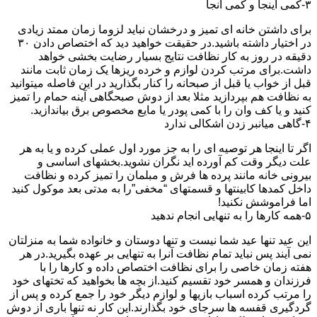
۳-کمی اینجا و کمی آنجا
برای داشتن خانه ای تمیز و درخشان نباید لزوما زمان ممتد زیادی
در اختیار داشته باشید.در حقیقت خواهید دید که اختصاص دادن ۳۰
دقیقه در روز به کار نظافت نتایج بسیار رضایت بخشی خواهد
داشت.برای مرتب کردن لوازم و خرده ریزها یک زمان ثابت مانند
قبل از خواب یا قبل از صبحانه را کنار بگذارید در این فاصله میتوانید
به نظافت هم بپردازید مثلا بعد از دوش صبحگاهی آینه حمام را تمیز
کنید و یا کف وان را با کمی پودر یا مایع مخصوص برق بیاندازید.
۴-گاهی میانبر زدن اشکالی ندارد
اگر تا اینجا هر توصیه ای را به جز مورد اول عملی کرده و یا به هر
علت دیگر وقت کم آورده اید نگران نشوید.بخشهای اساسی و
بیرونی خانه مانند پرده ها فرش و مبلمان را تمیز کرده و نظافت
داخل کمدها کابینتها و قسمتهای “مخفی”را به مدتی بعد موکول کنید
اما فراموشش نکنید!
۵-همه کارها را به تنهایی انجام ندهید
این عید تنها عید شما نیست و تنها دوستان و خانواده شما به منزلتان
نمی آیند پس نباید تمام نظافت آنرا به تنهایی بر عهده بگیرید.در هر
هفته زمان خاصی را برای نظافت اختصاص داده و کارها را با
فرزندان و همسر خود تقسیم کنید.از بچه ها بخواهید که تختهای خود
را مرتب کرده اسباب بازیها و لوازم دیگر خود را جمع کرده و پس از
گردگیری قفسه ها سرجای خود بگذارند.این کار نه تنها باری از دوش