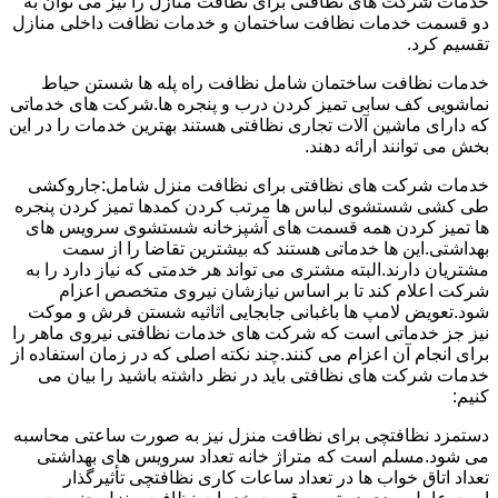
خدمات شرکت های نظافتی برای نظافت منازل را نیز می توان به
دو قسمت خدمات نظافت ساختمان و خدمات نظافت داخلی منازل
تقسیم کرد.
خدمات نظافت ساختمان شامل نظافت راه پله ها شستن حیاط
نماشویی کف سابی تمیز کردن درب و پنجره ها.شرکت های خدماتی
که دارای ماشین آلات تجاری نظافتی هستند بهترین خدمات را در این
بخش می توانند ارائه دهند.
خدمات شرکت های نظافتی برای نظافت منزل شامل:جاروکشی
طی کشی شستشوی لباس ها مرتب کردن کمدها تمیز کردن پنجره
ها تمیز کردن همه قسمت های آشپزخانه شستشوی سرویس های
بهداشتی.این ها خدماتی هستند که بیشترین تقاضا را از سمت
مشتریان دارند.البته مشتری می تواند هر خدمتی که نیاز دارد را به
شرکت اعلام کند تا بر اساس نیازشان نیروی متخصص اعزام
شود.تعویض لامپ ها باغبانی جابجایی اثاثیه شستن فرش و موکت
نیز جز خدماتی است که شرکت های خدمات نظافتی نیروی ماهر را
برای انجام آن اعزام می کنند.چند نکته اصلی که در زمان استفاده از
خدمات شرکت های نظافتی باید در نظر داشته باشید را بیان می
کنیم:
دستمزد نظافتچی برای نظافت منزل نیز به صورت ساعتی محاسبه
می شود.مسلم است که متراژ خانه تعداد سرویس های بهداشتی
تعداد اتاق خواب ها در تعداد ساعات کاری نظافتچی تأثیرگذار