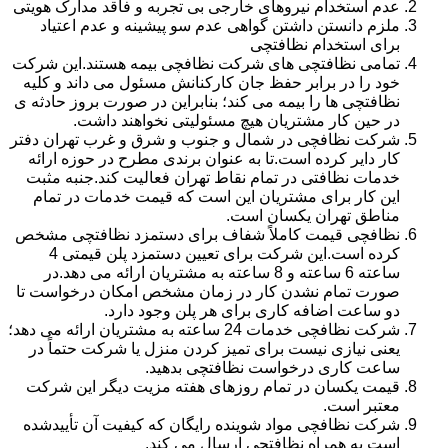
عدم استخدام نیروهای خارجی بی تجربه و فاقد مدارک هویتی
ملزم دانستن داشتن گواهی عدم سو پیشینه و عدم اعتیاد
برای استخدام نظافتچی
تمامی نظافتچی های شرکت نظافچی بیمه هستند.این شرکت
خود را در برابر حفظ جان کارکنانش مسئول می داند و کلیه
نظافتچی ها را بیمه می کند؛ بنابراین در صورت بروز حادثه ی
در حین کار مشتریان هیچ مسئولیتی نخواهند داشت.
شرکت نظافچی در شمال و جنوب و شرق و غرب تهران دفتر
کار دایر کرده است.تا به عنوان برندی مطرح در حوزه ارائه
خدمات نظافتی در تمام نقاط تهران فعالیت کند.جنبه مثبت
این کار برای مشتریان این است که قیمت خدمات در تمام
مناطق تهران یکسان است.
نظافچی قیمت کاملاً شفاف برای دستمزد نظافتچی مشخص
کرده است.این شرکت برای تعیین دستمزد پلن قیمتی 4
ساعته 6 ساعته و 8 ساعته به مشتریان ارائه می دهد.در
صورت تمام نشدن کار در زمان مشخص امکان درخواست تا
دو ساعت اضافه کاری برای هر پلن وجود دارد.
شرکت نظافچی خدمات 24 ساعته به مشتریان ارائه می دهد؛
یعنی نیازی نیست برای تمیز کردن منزل یا شرکت حتماً در
ساعت کاری درخواست نظافتچی بدهید.
قیمت یکسان در تمام روزهای هفته مزیت دیگر این شرکت
معتبر است.
شرکت نظافچی مواد شوینده رایگان که کیفیت آن تأییدشده
است به همراه نظافتچی ارسال می کند.