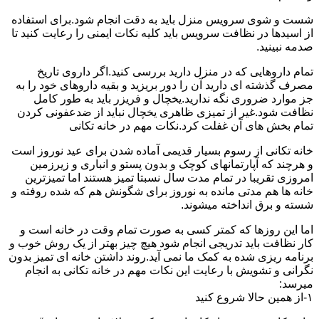
شست و شوی سرویس منزل باید به دقت انجام شود.برای استفاده
از اسیدها در نظافت سرویس باید کلیه نکات ایمنی را رعایت کنید تا
صدمه نبینید.
تمام داروهایی که در منزل دارید بررسی کنید.اگر داروی تاریخ
مصرف گذشته ای دارید آن را دور بریزید و بقیه داروهای خود را به
جز موارد ضروری نگه ندارید.یخچال و فریزر باید به طور کامل
نظافت شود.غیر از تمیزی ظاهری یخچال نباید از ضدعفونی کردن
تمام بخش های آن غفلت کرد.نکات مهم در خانه تکانی
خانه تکانی از رسوم بسیار قدیمی آماده شدن برای عید نوروز است
و هرچند که آپارتمانهای کوچک و بدون پستو و انباری و زیرزمین
امروزی تقریبا در تمام مدت سال نسبتا تمیز هستند اما تمیزترین
خانه ها هم مدتی مانده به نوروز برای شگونش هم که شده روفته و
شسته و برق انداخته میشوند.
اما این روزها که کمتر کسی به صورت تمام وقت در خانه است و
کار نظافت باید تدریجی انجام شود هیچ چیز بهتر از یک روش خوب و
برنامه ریزی شده به کمک ما نمی آید.روند داشتن خانه ای تمیز بدون
نگرانی و تشویش با رعایت این نکات مهم در خانه تکانی به انجام
میرسد:
۱-از همین حالا شروع کنید