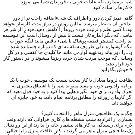
شما برمیدارد بلکه عادات خوبی به فرزندان شما می آموزد.
۶-کارها را ساده کنید
گاهی تمیز کردن دور و اطراف یک شیءاضافه راحت تر از دور
انداختن آن به نظر میرسد اما این روش در دراز مدت کارساز نخواهد
بود.با کمی نظم و ترتیب خرده ریزها را کاهش دهید.خود را از شر هر
لباسی که دیگر اندازه تان نیست یا بیش از دوسال است آنرا نپوشیده
اید راحت کنید.هر قطعه پوشاک یا شیء ناقص مانند لنگه جوراب
لنگه گوشواره بدلی ظروف شکسته ای که دوباره چسبانده شده
و…را دور بیاندازید.تهیه لوازمی مانند جا کلیدی جا کفشی و در کل
وسایلی که موجب مرتب شدن خرده ریزها میشوند را در دستور کار
خود قرار دهید.
۷-خوش بگذرانید
نظافت لزوما معادل با کار سخت نیست یک موسیقی خوب یا یک
برنامه رادیویی خوب و مفید میتواند شما را با اشتیاق بیشتری به
تحرک وادارد.برای خود انگیزه هایی پیدا کنید و به خود قول دهید که
اگر کارهای روزانه را مطابق برنامه انجام دادید به خود جایزه ای
خواهید داد.
چگونه یک نظافتچی منزل ماهر را انتخاب کنیم؟
بسیاری از افراد به سبب مشغله های کاری فراوانی که دارند وقت
لازم برای رسیدگی به کار های بیشمار خانه را ندارند از این رو دنبال
یک نظافتچی منزل ماهر می گردند تا کار نظافت منزل را با خیالی