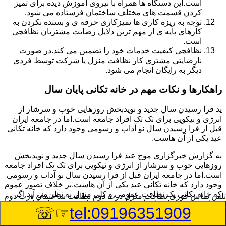
است.این دستگاه ها همراه با نیروی آموزش دیده برای تمیز
کردن قسمت های مختلف ساختمان فرستاده می شود.
توجه به ریزه کاری ها تمیزکاری حرفه ی و بسنده نکردن به
کارهای پایه ی از مهم ترین دلایل رضایت مشتریان نظافچی
است.
نظافچی کیفیت خدمات خود را تضمین می کند.در صورت
نارضایتی مشتری کار نظافت منزل یا شرکت توسط فردی
دیگر به رایگان انجام می شود.
راهکارها و نکات مهم در خانه تکانی پایان سال
ید فرا رسیدن سال جدید و نویدبخش روزهایی خوب و سرشار از
انرژی و نیکویی برای تک تک افراد جامعه است.اما در جامعه ایران
قبل از فرا رسیدن سال نو آداب و رسومی وجود دارد که خانه تکانی
عید یکی از آن هاست.
به گزارش خبرگزاری موج عید فرا رسیدن سال جدید و نویدبخش
روزهایی خوب و سرشار از انرژی و نیکویی برای تک تک افراد جامعه
است.اما در جامعه ایران قبل از فرا رسیدن سال نو آداب و رسومی
وجود دارد که خانه تکانی عید یکی از آن هاست.بر خلاف تصور عموم
که خانه تکانی یک نظافت عمومی و کلی منزل به نظر می آید اگر
تلفن تماس فوری
نظافت منزل درب دوم نظافت ساختمان درب دوم
بخواهیم به طور اصولی آن را انجام دهیم باید به برخی از نکات توجه
☞☏
tel:09196351909
بیشتر داشته باشیم.