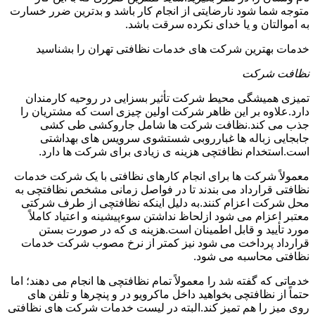
متوجه شما شود نارضایتی از انجام کار باشد و بدترین ضرر خسارت
به اموالتان و یا خدای نکرده سرقت باشد.
خدمات بهترین شرکت های خدمات نظافتی تهران را بشناسید
نظافت شرکت
تمیزی همیشگی محیط شرکت تأثیر بسزایی در روحیه کارمندان
دارد.علاوه بر این ظاهر شرکت اولین چیزی است که مشتریان را
جذب می کند.نظافت شرکت ها شامل جاروکشی طی کشی
جابجایی زباله ها غبارروبی شستشوی سرویس های بهداشتی
است.استخدام نظافتچی هزینه ی زیادی برای شرکت ها دارد.
معمولاً شرکت ها برای انجام کارهای نظافتی با یک شرکت خدمات
نظافتی قرارداد می بندند تا در فواصل زمانی مشخص نظافتچی به
محل شرکت اعزام کنند.به دلیل اینکه نظافتچی از طرف شرکتی
معتبر اعزام می شود ازلحاظ نداشتن سوءپیشینه و اعتیاد کاملاً
مورد تأیید و قابل اطمینان است.هزینه ی که در صورت بستن
قرارداد پرداخت می شود نیز کمتر از نرخ مصوب شرکت خدمات
نظافتی محاسبه می شود.
خدماتی که گفته شد را معمولاً تمام نظافتچی ها انجام می دهند؛ اما
حتماً از نظافتچی بخواهید داخل ماکرویو در و پنچرها و تلفن های
روی میز را هم تمیز کند.البته در لیست خدمات شرکت های نظافتی