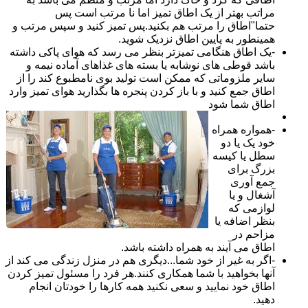
مراتب بهتر از یک اطاق تمیز اما نا مرتب است پس
حتما"اطاق را مرتب هم بکنید.پس تمیز کنید و سپس مرتب و
همینطور به پایین اطاق نزدیک شوید.
-یک اطاق هنگامی تمیزتر بنظر می رسد که هوای پاکی داشته
باشد قوطی های نوشابه یا بسته های غذاهای آماده نیمه و
سایر ملزوماتی که ممکن است تولید بوی نامطبوع کند را از
اطاق جمع کنید و با باز کردن پنجره ها بگذارید هوای تمیز وارد
اطاق شما شود
-همواره همراه
خود یک یا دو
سطل یا کیسه
بزرگ برای
جمع آوری
آشغال و یا
لوازمی که
بنظر اضافه یا
مزاحم در
اطاق می آیند به همراه داشته باشد.
-اگر به غیر از خود شما...دیگری هم در منزل زندگی می کند از
آنها بخواهید با شما همکاری کنند.هر فرد را مسئول تمیز کردن
اطاق خود نمایید و سعی نکنید همه کارها را خودتان انجام
دهید.