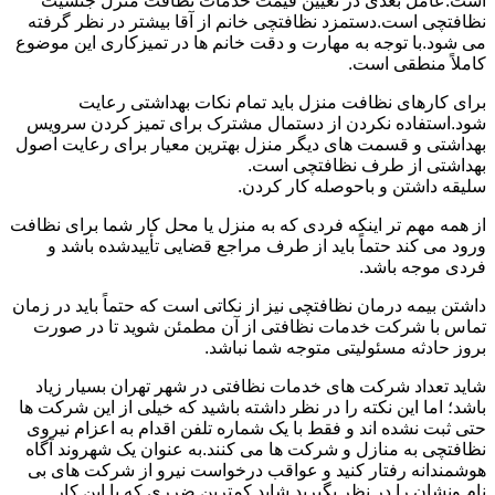
است.عامل بعدی در تعیین قیمت خدمات نظافت منزل جنسیت
نظافتچی است.دستمزد نظافتچی خانم از آقا بیشتر در نظر گرفته
می شود.با توجه به مهارت و دقت خانم ها در تمیزکاری این موضوع
کاملاً منطقی است.
برای کارهای نظافت منزل باید تمام نکات بهداشتی رعایت
شود.استفاده نکردن از دستمال مشترک برای تمیز کردن سرویس
بهداشتی و قسمت های دیگر منزل بهترین معیار برای رعایت اصول
بهداشتی از طرف نظافتچی است.
سلیقه داشتن و باحوصله کار کردن.
از همه مهم تر اینکه فردی که به منزل یا محل کار شما برای نظافت
ورود می کند حتماً باید از طرف مراجع قضایی تأییدشده باشد و
فردی موجه باشد.
داشتن بیمه درمان نظافتچی نیز از نکاتی است که حتماً باید در زمان
تماس با شرکت خدمات نظافتی از آن مطمئن شوید تا در صورت
بروز حادثه مسئولیتی متوجه شما نباشد.
شاید تعداد شرکت های خدمات نظافتی در شهر تهران بسیار زیاد
باشد؛ اما این نکته را در نظر داشته باشید که خیلی از این شرکت ها
حتی ثبت نشده اند و فقط با یک شماره تلفن اقدام به اعزام نیروی
نظافتچی به منازل و شرکت ها می کنند.به عنوان یک شهروند آگاه
هوشمندانه رفتار کنید و عواقب درخواست نیرو از شرکت های بی
نام ونشان را در نظر بگیرید.شاید کمترین ضرری که با این کار