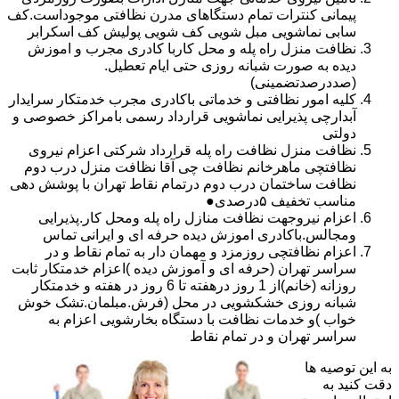
پیمانی کنترات تمام دستگاهای مدرن نظافتی موجوداست.کف
سابی نماشویی مبل شویی کف شویی پولیش کف اسکرابر
نظافت منزل راه پله و محل کاربا کادری مجرب و اموزش
دیده به صورت شبانه روزی حتی ایام تعطیل.
(صددرصدتضمینی)
کلیه امور نظافتی و خدماتی باکادری مجرب خدمتکار سرایدار
آبدارچی پذیرایی نماشویی قرارداد رسمی بامراکز خصوصی و
دولتی
نظافت منزل نظافت راه پله قرارداد شرکتی اعزام نیروی
نظافتچی ماهرخانم نظافت چی آقا نظافت منزل درب دوم
نظافت ساختمان درب دوم درتمام نقاط تهران با پوشش دهی
مناسب تخفیف ۵درصدی●
اعزام نیروجهت نظافت منازل راه پله ومحل کار.پذیرایی
ومجالس.باکادری اموزش دیده حرفه ای و ایرانی تماس
اعزام نظافتچی روزمزد و مهمان دار به تمام نقاط و در
سراسر تهران (حرفه ای و آموزش دیده )اعزام خدمتکار ثابت
روزانه (خانم)از 1 روز درهفته تا 6 روز در هفته و خدمتکار
شبانه روزی خشکشویی در محل (فرش.مبلمان.تشک خوش
خواب )و خدمات نظافت با دستگاه بخارشویی اعزام به
سراسر تهران و در تمام نقاط
به این توصیه ها
دقت کنید به