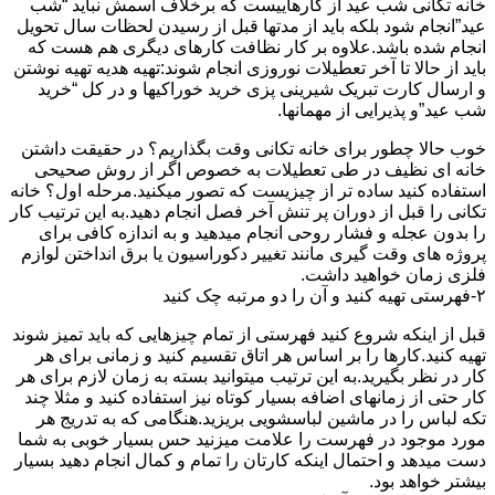
خانه تکانی شب عید از کارهاییست که برخلاف اسمش نباید “شب
عید”انجام شود بلکه باید از مدتها قبل از رسیدن لحظات سال تحویل
انجام شده باشد.علاوه بر کار نظافت کارهای دیگری هم هست که
باید از حالا تا آخر تعطیلات نوروزی انجام شوند:تهیه هدیه تهیه نوشتن
و ارسال کارت تبریک شیرینی پزی خرید خوراکیها و در کل “خرید
شب عید”و پذیرایی از مهمانها.
خوب حالا چطور برای خانه تکانی وقت بگذاریم؟ در حقیقت داشتن
خانه ای نظیف در طی تعطیلات به خصوص اگر از روش صحیحی
استفاده کنید ساده تر از چیزیست که تصور میکنید.مرحله اول؟ خانه
تکانی را قبل از دوران پر تنش آخر فصل انجام دهید.به این ترتیب کار
را بدون عجله و فشار روحی انجام میدهید و به اندازه کافی برای
پروژه های وقت گیری مانند تغییر دکوراسیون یا برق انداختن لوازم
فلزی زمان خواهید داشت.
۲-فهرستی تهیه کنید و آن را دو مرتبه چک کنید
قبل از اینکه شروع کنید فهرستی از تمام چیزهایی که باید تمیز شوند
تهیه کنید.کارها را بر اساس هر اتاق تقسیم کنید و زمانی برای هر
کار در نظر بگیرید.به این ترتیب میتوانید بسته به زمان لازم برای هر
کار حتی از زمانهای اضافه بسیار کوتاه نیز استفاده کنید و مثلا چند
تکه لباس را در ماشین لباسشویی بریزید.هنگامی که به تدریج هر
مورد موجود در فهرست را علامت میزنید حس بسیار خوبی به شما
دست میدهد و احتمال اینکه کارتان را تمام و کمال انجام دهید بسیار
بیشتر خواهد بود.