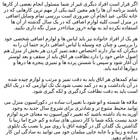
اگر قرار است افراد دیگری غیر از شما مسئول انجام بعضی از کارها
باشند برنامه آن ها را هم معین کنید.یکی از مهم ترین کارهایی که در
خانه تکانی عید انجام آن ضروری است بررسی تمام وسایل اضافی
در منزل است.کلیه لوازم اضافی که در یک سال گذشته از آن ها
استفاده نکرده اید به بهانه «روز مبادا»در منزل نگه داری نکنید.
هر یک از افراد خانواده نیز باید لباس ها و لوازم اضافی شخصی خود
را بررسی و چنان چه وسیله یا لباس اضافی دارند حتما آن را به
دیگران که نیاز دارند اختصاص دهند.تمیز کردن هر بخش از منزل هم
اصول خاص خود را دارد.نظافت هر اتاق باید از سقف و بعد لوستر
آن آغاز شود و سپس با شستن پرده ها و تمیزی پنجره ها درها و
دیوارها ادامه یابد.
تمام کمدهای هر اتاق باید به دقت تمیز و مرتب و لوازم چیده شده
در آن یادداشت و به در کمد نصب شود.تک تک لوازمی که در یک اتاق
است باید به دقت نظافت گردگیری و لکه گیری شود.
ملافه ها شسته و اتو شود.با تغییرات ساده در دکوراسیون منزل می
توانید محیط متنوع تر و شادتری برای شروع سال جدید به وجود
آورید.به یاد داشته باشید که تغییر دکوراسیون به معنای خرید لوازم
جدید نیست بلکه شما با کار دستی های ساده و کم خرج اما زیبا با
گذاشتن یک گلدان گل در گوشه اتاق یا روی میز با نصب یک تابلوی
ساده و زیبا و با جابه جایی مبلمان خود می توانید به سادگی این کار
را انجام دهید.