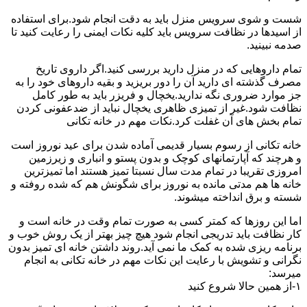
شست و شوی سرویس منزل باید به دقت انجام شود.برای استفاده
از اسیدها در نظافت سرویس باید کلیه نکات ایمنی را رعایت کنید تا
صدمه نبینید.
تمام داروهایی که در منزل دارید بررسی کنید.اگر داروی تاریخ
مصرف گذشته ای دارید آن را دور بریزید و بقیه داروهای خود را به
جز موارد ضروری نگه ندارید.یخچال و فریزر باید به طور کامل
نظافت شود.غیر از تمیزی ظاهری یخچال نباید از ضدعفونی کردن
تمام بخش های آن غفلت کرد.نکات مهم در خانه تکانی
خانه تکانی از رسوم بسیار قدیمی آماده شدن برای عید نوروز است
و هرچند که آپارتمانهای کوچک و بدون پستو و انباری و زیرزمین
امروزی تقریبا در تمام مدت سال نسبتا تمیز هستند اما تمیزترین
خانه ها هم مدتی مانده به نوروز برای شگونش هم که شده روفته و
شسته و برق انداخته میشوند.
اما این روزها که کمتر کسی به صورت تمام وقت در خانه است و
کار نظافت باید تدریجی انجام شود هیچ چیز بهتر از یک روش خوب و
برنامه ریزی شده به کمک ما نمی آید.روند داشتن خانه ای تمیز بدون
نگرانی و تشویش با رعایت این نکات مهم در خانه تکانی به انجام
میرسد:
۱-از همین حالا شروع کنید