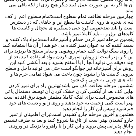
آن ها اگر به این صورت عمل کنید دیگر هیچ ردی از لکه باقی نمی
ماند.
چهارمین مرحله نظافت تمام سطوح است:تمام سطوح اعم از کف
لبه ی پنجره ها روی کابینت ها سطح اپن و جاهای که در دسترس
است را باید ضدعفونی کرد حتی دستگیره ی یخچال و کابینت ها
کلیدهای برق و …باید کاملا تمیز باشد.
پنجمین مرحله تمیز کردن حمام و آشپزخانه است:مواد پاک کننده و
سفید کننده که به عنوان تمیز کننده می خواهید از آن ها استفاده کنید
را روی سنگ توالت کف حمام روشویی و سایر سطح ها بریزید برای
این کار بهتر است از روش اسپری کردن مواد استفاده کنید بعد از
چند دقیقه می توانید آنجا را با اسفنج بشوید و بعد آبکشی کنید این
روش برای آشپزخانه نیز جوابگو است حتی می توانید داخل و سطح
بیرونی کابینت ها را بشوید چون باعث می شواد تمامی جرم ها و
لکه های چربی به خوبی پاک شود.
ششمین مرحله نظافت کف می باشد:بهترین راه برای تمیز کردن
نهایی کف بعد از آبکشی کردن خشک کردن آن توسط دستمال یا تی
های مخصوص است برای اینکه کاملا مطمئن شوید برق افتاده است
بهتر است کمی زحمت به خود بدهید و روی زانو و دست های خود
خم شوید سپس این کار را انجام دهید.
هفتمین و آخرین مرحله جارو کشیدن است:برای اطمینان از تمیز
جارو کشیدن بهتر است از اتاق ها شروع کنید و بعد به طرف نشیمن
و اتاق پذیرایی پیش بروید و این کار را تا راهرو یا نزدیک در ورودی
انجام دهید.