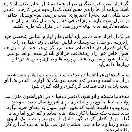
اگر قرار است افراد دیگری غیر از شما مسئول انجام بعضی از کارها
باشند برنامه آن ها را هم معین کنید.یکی از مهم ترین کارهایی که در
خانه تکانی عید انجام آن ضروری است بررسی تمام وسایل اضافی
در منزل است.کلیه لوازم اضافی که در یک سال گذشته از آن ها
استفاده نکرده اید به بهانه «روز مبادا»در منزل نگه داری نکنید.
هر یک از افراد خانواده نیز باید لباس ها و لوازم اضافی شخصی خود
را بررسی و چنان چه وسیله یا لباس اضافی دارند حتما آن را به
دیگران که نیاز دارند اختصاص دهند.تمیز کردن هر بخش از منزل هم
اصول خاص خود را دارد.نظافت هر اتاق باید از سقف و بعد لوستر
آن آغاز شود و سپس با شستن پرده ها و تمیزی پنجره ها درها و
دیوارها ادامه یابد.
تمام کمدهای هر اتاق باید به دقت تمیز و مرتب و لوازم چیده شده
در آن یادداشت و به در کمد نصب شود.تک تک لوازمی که در یک اتاق
است باید به دقت نظافت گردگیری و لکه گیری شود.
ملافه ها شسته و اتو شود.با تغییرات ساده در دکوراسیون منزل می
توانید محیط متنوع تر و شادتری برای شروع سال جدید به وجود
آورید.به یاد داشته باشید که تغییر دکوراسیون به معنای خرید لوازم
جدید نیست بلکه شما با کار دستی های ساده و کم خرج اما زیبا با
گذاشتن یک گلدان گل در گوشه اتاق یا روی میز با نصب یک تابلوی
ساده و زیبا و با جابه جایی مبلمان خود می توانید به سادگی این کار
را انجام دهید.