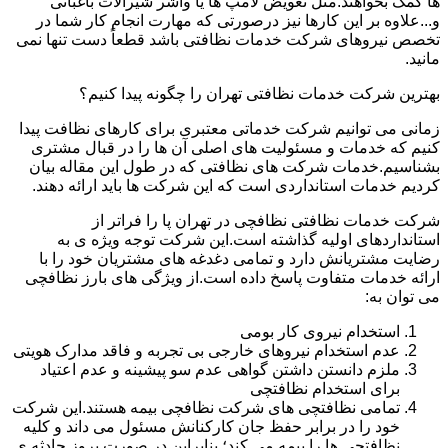
ها کمک بخواهند.مثل تعویض لامپ ها یا واشر شیرآلات باغبانی
و...علاوه بر این کارها نیز درصورتی که مهارت انجام کار شما در
تخصص نیروهای شرکت خدمات نظافتی باشد قطعاً دست تنها نمی
مانید.
بهترین شرکت خدمات نظافتی تهران را چگونه پیدا کنیم؟
زمانی می توانیم شرکت خدماتی معتبری برای کارهای نظافت پیدا
کنیم که خدمات و مسئولیت های اصلی آن ها را در قبال مشتری
بشناسیم.خدمات شرکت های نظافتی که در طول این مقاله بیان
کردیم خدمات استانداردی است که این شرکت ها باید ارائه دهند.
شرکت خدمات نظافتی نظافچی در تهران پا را فراتر از
استانداردهای اولیه گذاشته است.این شرکت توجه ویژه ی به
رضایت مشتریانش دارد و تمامی دغدغه های مشتریان خود را با
ارائه خدمات متفاوت پاسخ داده است.از ویژگی های بارز نظافچی
می توان به:
استخدام نیروی کار بومی
عدم استخدام نیروهای خارجی بی تجربه و فاقد مدارک هویتی
ملزم دانستن داشتن گواهی عدم سو پیشینه و عدم اعتیاد
برای استخدام نظافتچی
تمامی نظافتچی های شرکت نظافچی بیمه هستند.این شرکت
خود را در برابر حفظ جان کارکنانش مسئول می داند و کلیه
نظافتچی ها را بیمه می کند؛ بنابراین در صورت بروز حادثه ی