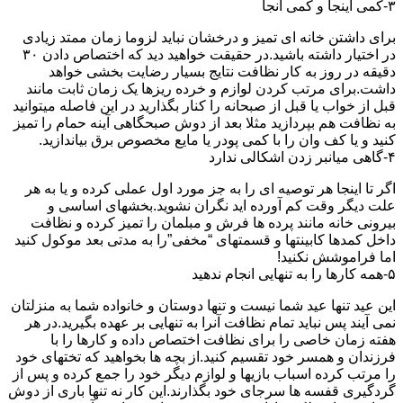
۳-کمی اینجا و کمی آنجا
برای داشتن خانه ای تمیز و درخشان نباید لزوما زمان ممتد زیادی
در اختیار داشته باشید.در حقیقت خواهید دید که اختصاص دادن ۳۰
دقیقه در روز به کار نظافت نتایج بسیار رضایت بخشی خواهد
داشت.برای مرتب کردن لوازم و خرده ریزها یک زمان ثابت مانند
قبل از خواب یا قبل از صبحانه را کنار بگذارید در این فاصله میتوانید
به نظافت هم بپردازید مثلا بعد از دوش صبحگاهی آینه حمام را تمیز
کنید و یا کف وان را با کمی پودر یا مایع مخصوص برق بیاندازید.
۴-گاهی میانبر زدن اشکالی ندارد
اگر تا اینجا هر توصیه ای را به جز مورد اول عملی کرده و یا به هر
علت دیگر وقت کم آورده اید نگران نشوید.بخشهای اساسی و
بیرونی خانه مانند پرده ها فرش و مبلمان را تمیز کرده و نظافت
داخل کمدها کابینتها و قسمتهای “مخفی”را به مدتی بعد موکول کنید
اما فراموشش نکنید!
۵-همه کارها را به تنهایی انجام ندهید
این عید تنها عید شما نیست و تنها دوستان و خانواده شما به منزلتان
نمی آیند پس نباید تمام نظافت آنرا به تنهایی بر عهده بگیرید.در هر
هفته زمان خاصی را برای نظافت اختصاص داده و کارها را با
فرزندان و همسر خود تقسیم کنید.از بچه ها بخواهید که تختهای خود
را مرتب کرده اسباب بازیها و لوازم دیگر خود را جمع کرده و پس از
گردگیری قفسه ها سرجای خود بگذارند.این کار نه تنها باری از دوش