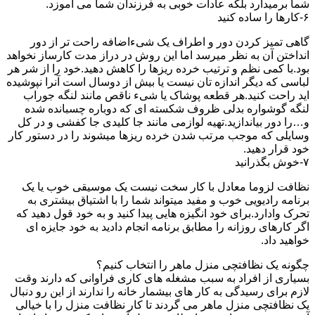
شما برمیدارد بلکه عادات خوبی به فرزندان شما می آموزد.
۶-کارها را ساده کنید
گاهی تمیز کردن دور و اطراف یک شیءاضافه راحت تر از دور
انداختن آن به نظر میرسد اما این روش در دراز مدت کارساز نخواهد
بود.با کمی نظم و ترتیب خرده ریزها را کاهش دهید.خود را از شر هر
لباسی که دیگر اندازه تان نیست یا بیش از دوسال است آنرا نپوشیده
اید راحت کنید.هر قطعه پوشاک یا شیء ناقص مانند لنگه جوراب
لنگه گوشواره بدلی ظروف شکسته ای که دوباره چسبانده شده
و…را دور بیاندازید.تهیه لوازمی مانند جا کلیدی جا کفشی و در کل
وسایلی که موجب مرتب شدن خرده ریزها میشوند را در دستور کار
خود قرار دهید.
۷-خوش بگذرانید
نظافت لزوما معادل با کار سخت نیست یک موسیقی خوب یا یک
برنامه رادیویی خوب و مفید میتواند شما را با اشتیاق بیشتری به
تحرک وادارد.برای خود انگیزه هایی پیدا کنید و به خود قول دهید که
اگر کارهای روزانه را مطابق برنامه انجام دادید به خود جایزه ای
خواهید داد.
چگونه یک نظافتچی منزل ماهر را انتخاب کنیم؟
بسیاری از افراد به سبب مشغله های کاری فراوانی که دارند وقت
لازم برای رسیدگی به کار های بیشمار خانه را ندارند از این رو دنبال
یک نظافتچی منزل ماهر می گردند تا کار نظافت منزل را با خیالی