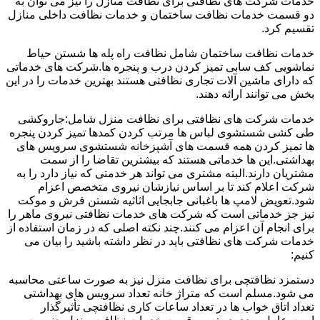
خدمات شرکت های نظافتی برای نظافت منازل را نیز می توان به
دو قسمت خدمات نظافت ساختمان و خدمات نظافت داخلی منازل
تقسیم کرد.
خدمات نظافت ساختمان شامل نظافت راه پله ها شستن حیاط
نماشویی کف سابی تمیز کردن درب و پنجره ها.شرکت های خدماتی
که دارای ماشین آلات تجاری نظافتی هستند بهترین خدمات را در این
بخش می توانند ارائه دهند.
خدمات شرکت های نظافتی برای نظافت منزل شامل:جاروکشی
طی کشی شستشوی لباس ها مرتب کردن کمدها تمیز کردن پنجره
ها تمیز کردن همه قسمت های آشپزخانه شستشوی سرویس های
بهداشتی.این ها خدماتی هستند که بیشترین تقاضا را از سمت
مشتریان دارند.البته مشتری می تواند هر خدمتی که نیاز دارد را به
شرکت اعلام کند تا بر اساس نیازشان نیروی متخصص اعزام
شود.تعویض لامپ ها باغبانی جابجایی اثاثیه شستن فرش و موکت
نیز جز خدماتی است که شرکت های خدمات نظافتی نیروی ماهر را
برای انجام آن اعزام می کنند.چند نکته اصلی که در زمان استفاده از
خدمات شرکت های نظافتی باید در نظر داشته باشید را بیان می
کنیم:
دستمزد نظافتچی برای نظافت منزل نیز به صورت ساعتی محاسبه
می شود.مسلم است که متراژ خانه تعداد سرویس های بهداشتی
تعداد اتاق خواب ها در تعداد ساعات کاری نظافتچی تأثیرگذار