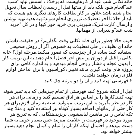
خانه تکانی شب عید از کارهاییست که برخلاف اسمش نباید “شب
عید”انجام شود بلکه باید از مدتها قبل از رسیدن لحظات سال تحویل
انجام شده باشد.علاوه بر کار نظافت کارهای دیگری هم هست که
باید از حالا تا آخر تعطیلات نوروزی انجام شوند:تهیه هدیه تهیه نوشتن
و ارسال کارت تبریک شیرینی پزی خرید خوراکیها و در کل “خرید
شب عید”و پذیرایی از مهمانها.
خوب حالا چطور برای خانه تکانی وقت بگذاریم؟ در حقیقت داشتن
خانه ای نظیف در طی تعطیلات به خصوص اگر از روش صحیحی
استفاده کنید ساده تر از چیزیست که تصور میکنید.مرحله اول؟ خانه
تکانی را قبل از دوران پر تنش آخر فصل انجام دهید.به این ترتیب کار
را بدون عجله و فشار روحی انجام میدهید و به اندازه کافی برای
پروژه های وقت گیری مانند تغییر دکوراسیون یا برق انداختن لوازم
فلزی زمان خواهید داشت.
۲-فهرستی تهیه کنید و آن را دو مرتبه چک کنید
قبل از اینکه شروع کنید فهرستی از تمام چیزهایی که باید تمیز شوند
تهیه کنید.کارها را بر اساس هر اتاق تقسیم کنید و زمانی برای هر
کار در نظر بگیرید.به این ترتیب میتوانید بسته به زمان لازم برای هر
کار حتی از زمانهای اضافه بسیار کوتاه نیز استفاده کنید و مثلا چند
تکه لباس را در ماشین لباسشویی بریزید.هنگامی که به تدریج هر
مورد موجود در فهرست را علامت میزنید حس بسیار خوبی به شما
دست میدهد و احتمال اینکه کارتان را تمام و کمال انجام دهید بسیار
بیشتر خواهد بود.