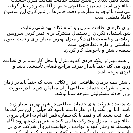
است.عامل بعدی در تعیین قیمت خدمات نظافت منزل جنسیت
نظافتچی است.دستمزد نظافتچی خانم از آقا بیشتر در نظر گرفته
می شود.با توجه به مهارت و دقت خانم ها در تمیزکاری این موضوع
کاملاً منطقی است.
برای کارهای نظافت منزل باید تمام نکات بهداشتی رعایت
شود.استفاده نکردن از دستمال مشترک برای تمیز کردن سرویس
بهداشتی و قسمت های دیگر منزل بهترین معیار برای رعایت اصول
بهداشتی از طرف نظافتچی است.
سلیقه داشتن و باحوصله کار کردن.
از همه مهم تر اینکه فردی که به منزل یا محل کار شما برای نظافت
ورود می کند حتماً باید از طرف مراجع قضایی تأییدشده باشد و
فردی موجه باشد.
داشتن بیمه درمان نظافتچی نیز از نکاتی است که حتماً باید در زمان
تماس با شرکت خدمات نظافتی از آن مطمئن شوید تا در صورت
بروز حادثه مسئولیتی متوجه شما نباشد.
شاید تعداد شرکت های خدمات نظافتی در شهر تهران بسیار زیاد
باشد؛ اما این نکته را در نظر داشته باشید که خیلی از این شرکت ها
حتی ثبت نشده اند و فقط با یک شماره تلفن اقدام به اعزام نیروی
نظافتچی به منازل و شرکت ها می کنند.به عنوان یک شهروند آگاه
هوشمندانه رفتار کنید و عواقب درخواست نیرو از شرکت های بی
نام ونشان را در نظر بگیرید.شاید کمترین ضرری که با این کار