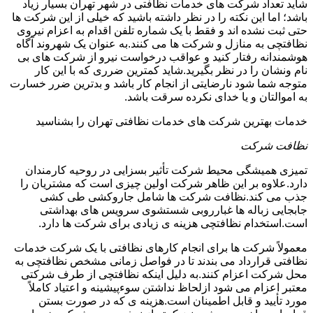
شاید تعداد شرکت های خدمات نظافتی در شهر تهران بسیار زیاد
باشد؛ اما این نکته را در نظر داشته باشید که خیلی از این شرکت ها
حتی ثبت نشده اند و فقط با یک شماره تلفن اقدام به اعزام نیروی
نظافتچی به منازل و شرکت ها می کنند.به عنوان یک شهروند آگاه
هوشمندانه رفتار کنید و عواقب درخواست نیرو از شرکت های بی
نام ونشان را در نظر بگیرید.شاید کمترین ضرری که با این کار
متوجه شما شود نارضایتی از انجام کار باشد و بدترین ضرر خسارت
به اموالتان و یا خدای نکرده سرقت باشد.
خدمات بهترین شرکت های خدمات نظافتی تهران را بشناسید
نظافت شرکت
تمیزی همیشگی محیط شرکت تأثیر بسزایی در روحیه کارمندان
دارد.علاوه بر این ظاهر شرکت اولین چیزی است که مشتریان را
جذب می کند.نظافت شرکت ها شامل جاروکشی طی کشی
جابجایی زباله ها غبارروبی شستشوی سرویس های بهداشتی
است.استخدام نظافتچی هزینه ی زیادی برای شرکت ها دارد.
معمولاً شرکت ها برای انجام کارهای نظافتی با یک شرکت خدمات
نظافتی قرارداد می بندند تا در فواصل زمانی مشخص نظافتچی به
محل شرکت اعزام کنند.به دلیل اینکه نظافتچی از طرف شرکتی
معتبر اعزام می شود ازلحاظ نداشتن سوءپیشینه و اعتیاد کاملاً
مورد تأیید و قابل اطمینان است.هزینه ی که در صورت بستن