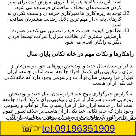
است.این دستگاه ها همراه با نیروی آموزش دیده برای تمیز
کردن قسمت های مختلف ساختمان فرستاده می شود.
توجه به ریزه کاری ها تمیزکاری حرفه ی و بسنده نکردن به
کارهای پایه ی از مهم ترین دلایل رضایت مشتریان نظافچی
است.
نظافچی کیفیت خدمات خود را تضمین می کند.در صورت
نارضایتی مشتری کار نظافت منزل یا شرکت توسط فردی
دیگر به رایگان انجام می شود.
راهکارها و نکات مهم در خانه تکانی پایان سال
ید فرا رسیدن سال جدید و نویدبخش روزهایی خوب و سرشار از
انرژی و نیکویی برای تک تک افراد جامعه است.اما در جامعه ایران
قبل از فرا رسیدن سال نو آداب و رسومی وجود دارد که خانه تکانی
عید یکی از آن هاست.
به گزارش خبرگزاری موج عید فرا رسیدن سال جدید و نویدبخش
روزهایی خوب و سرشار از انرژی و نیکویی برای تک تک افراد جامعه
است.اما در جامعه ایران قبل از فرا رسیدن سال نو آداب و رسومی
وجود دارد که خانه تکانی عید یکی از آن هاست.بر خلاف تصور عموم
که خانه تکانی یک نظافت عمومی و کلی منزل به نظر می آید اگر
تلفن تماس فوری
نظافت منزل دزاشیب نظافت ساختمان دزاشیب
بخواهیم به طور اصولی آن را انجام دهیم باید به برخی از نکات توجه
☞☏
tel:09196351909
بیشتر داشته باشیم.