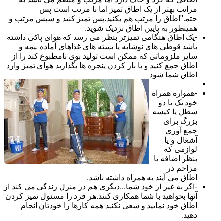
مراتب بهتر از یک اطاق تمیز اما نا مرتب است پس
حتما"اطاق را مرتب هم بکنید.پس تمیز کنید و سپس مرتب و
همینطور به پایین اطاق نزدیک شوید.
-یک اطاق هنگامی تمیزتر بنظر می رسد که هوای پاکی داشته
باشد قوطی های نوشابه یا بسته های غذاهای آماده نیمه و
سایر ملزوماتی که ممکن است تولید بوی نامطبوع کند را از
اطاق جمع کنید و با باز کردن پنجره ها بگذارید هوای تمیز وارد
اطاق شما شود
-همواره همراه
خود یک یا دو
سطل یا کیسه
بزرگ برای
جمع آوری
آشغال و یا
لوازمی که
بنظر اضافه یا
مزاحم در
اطاق می آیند به همراه داشته باشد.
-اگر به غیر از خود شما...دیگری هم در منزل زندگی می کند از
آنها بخواهید با شما همکاری کنند.هر فرد را مسئول تمیز کردن
اطاق خود نمایید و سعی نکنید همه کارها را خودتان انجام
دهید.