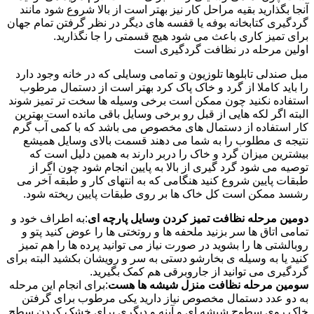
آنجا بگذارید بقیه مراحل کار نیز بهتر است از بالا شروع شود مانند
گردگیری کتابخانه بوفه یا قفسه های دیگر در نظر گرفتن تمام جهان
برای تمیز کاری باعث می شود هیچ قسمتی را جا نگذارید.
اولین مرحله در نظافت گردگیری است
مبل صندلی تابلوها تلوزیون و تمامی وسایلی که در خانه وجود دارد
را باید کاملا از گرد و خاک پاک کرد بهتر است از دستمال مرطوب
استفاده نکنید چون ممکن است برخی وسیله ها سخت تر تمیز شوند
البته اگر لکه هایی از قبل رو برخی وسایل باقی مانده است بهترین
کار استفاده از دستمال های مخصوص می باشد که با کمی آب گرم
نتیجه ی مطلوب را به شما می دهند قسمت بالای وسایل همیشع
بیشترین میزان گرد و خاک را دربر دارند به همین دلیل است که
توصیه می شود گرد گیری از بالا به پایین انجام شود چون اگر از
طبقات پایین شروع کنید هنگامی که به انتهای کار و طبقه آخر می
رشسد ممکن است کل خاک ها بر روی طبقات پایین ریخته شود.
دومین مرحله نظافت تمیز کردن وسایل پارچه ای
:به اطراف خود و
تمامی اتاق ها سر بزنید ملحفه ها و روتختی ها را عوض کنید پتو و
روبالشتی ها را بشوید در صورت نیاز می توانید پرده ها را هم تمیز
کنید یا به وسیله ی بخارشو دستی به سر و رویشان بکشید البته برای
گردگیری می توانید از جاروبرقی هم کمک بگیرید.
سومین مرحله نظافت منزل شیشه ها هست
:برای انجام این مرحله
به دو عدد دستمال مخصوص نیاز دارید یکی مرطوب برای گرفتن
خاک روی سطوح شیشه ای و آینه و دیگری برای خشک کردن سطح