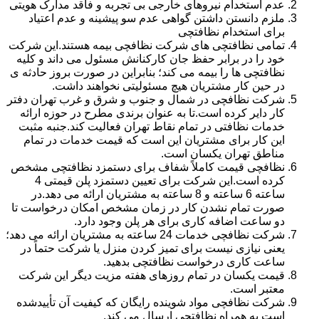
عدم استخدام نیروهای خارجی بی تجربه و فاقد مدارک هویتی
ملزم دانستن داشتن گواهی عدم سو پیشینه و عدم اعتیاد
برای استخدام نظافتچی
تمامی نظافتچی های شرکت نظافچی بیمه هستند.این شرکت
خود را در برابر حفظ جان کارکنانش مسئول می داند و کلیه
نظافتچی ها را بیمه می کند؛ بنابراین در صورت بروز حادثه ی
در حین کار مشتریان هیچ مسئولیتی نخواهند داشت.
شرکت نظافچی در شمال و جنوب و شرق و غرب تهران دفتر
کار دایر کرده است.تا به عنوان برندی مطرح در حوزه ارائه
خدمات نظافتی در تمام نقاط تهران فعالیت کند.جنبه مثبت
این کار برای مشتریان این است که قیمت خدمات در تمام
مناطق تهران یکسان است.
نظافچی قیمت کاملاً شفاف برای دستمزد نظافتچی مشخص
کرده است.این شرکت برای تعیین دستمزد پلن قیمتی 4
ساعته 6 ساعته و 8 ساعته به مشتریان ارائه می دهد.در
صورت تمام نشدن کار در زمان مشخص امکان درخواست تا
دو ساعت اضافه کاری برای هر پلن وجود دارد.
شرکت نظافچی خدمات 24 ساعته به مشتریان ارائه می دهد؛
یعنی نیازی نیست برای تمیز کردن منزل یا شرکت حتماً در
ساعت کاری درخواست نظافتچی بدهید.
قیمت یکسان در تمام روزهای هفته مزیت دیگر این شرکت
معتبر است.
شرکت نظافچی مواد شوینده رایگان که کیفیت آن تأییدشده
است به همراه نظافتچی ارسال می کند.