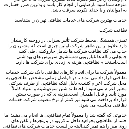
متوجه شما شود نارضایتی از انجام کار باشد و بدترین ضرر خسارت
به اموالتان و یا خدای نکرده سرقت باشد.
خدمات بهترین شرکت های خدمات نظافتی تهران را بشناسید
نظافت شرکت
تمیزی همیشگی محیط شرکت تأثیر بسزایی در روحیه کارمندان
دارد.علاوه بر این ظاهر شرکت اولین چیزی است که مشتریان را
جذب می کند.نظافت شرکت ها شامل جاروکشی طی کشی
جابجایی زباله ها غبارروبی شستشوی سرویس های بهداشتی
است.استخدام نظافتچی هزینه ی زیادی برای شرکت ها دارد.
معمولاً شرکت ها برای انجام کارهای نظافتی با یک شرکت خدمات
نظافتی قرارداد می بندند تا در فواصل زمانی مشخص نظافتچی به
محل شرکت اعزام کنند.به دلیل اینکه نظافتچی از طرف شرکتی
معتبر اعزام می شود ازلحاظ نداشتن سوءپیشینه و اعتیاد کاملاً
مورد تأیید و قابل اطمینان است.هزینه ی که در صورت بستن
قرارداد پرداخت می شود نیز کمتر از نرخ مصوب شرکت خدمات
نظافتی محاسبه می شود.
خدماتی که گفته شد را معمولاً تمام نظافتچی ها انجام می دهند؛ اما
حتماً از نظافتچی بخواهید داخل ماکرویو در و پنچرها و تلفن های
روی میز را هم تمیز کند.البته در لیست خدمات شرکت های نظافتی