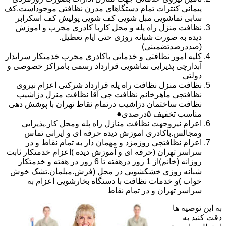
پیمانی کنترات تمام دستگاهای مدرن نظافتی موجوداست.کف
سابی نماشویی مبل شویی کف شویی پولیش کف اسکرابر
نظافت منزل راه پله و محل کاربا کادری مجرب و اموزش
دیده به صورت شبانه روزی حتی ایام تعطیل.
(صددرصدتضمینی)
کلیه امور نظافتی و خدماتی باکادری مجرب خدمتکار سرایدار
آبدارچی پذیرایی نماشویی قرارداد رسمی بامراکز خصوصی و
دولتی
نظافت منزل نظافت راه پله قرارداد شرکتی اعزام نیروی
نظافتچی ماهرخانم نظافت چی آقا نظافت منزل دزاشیب
نظافت ساختمان دزاشیب درتمام نقاط تهران با پوشش دهی
مناسب تخفیف ۵درصدی●
اعزام نیروجهت نظافت منازل راه پله ومحل کار.پذیرایی
ومجالس.باکادری اموزش دیده حرفه ای و ایرانی تماس
اعزام نظافتچی روزمزد و مهمان دار به تمام نقاط و در
سراسر تهران (حرفه ای و آموزش دیده )اعزام خدمتکار ثابت
روزانه (خانم)از 1 روز درهفته تا 6 روز در هفته و خدمتکار
شبانه روزی خشکشویی در محل (فرش.مبلمان.تشک خوش
خواب )و خدمات نظافت با دستگاه بخارشویی اعزام به
سراسر تهران و در تمام نقاط
به این توصیه ها
دقت کنید به