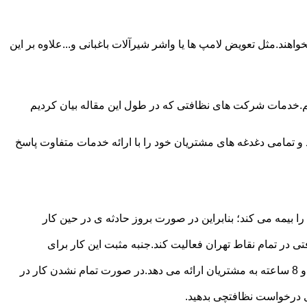
ند.مثل تعویض لامپ ها یا واشر شیرآلات باغبانی و...علاوه بر این
م.خدمات شرکت های نظافتی که در طول این مقاله بیان کردیم
و تمامی دغدغه های مشتریان خود را با ارائه خدمات متفاوت پاسخ
بیمه می کند؛ بنابراین در صورت بروز حادثه ی در حین کار
در تمام نقاط تهران فعالیت کند.جنبه مثبت این کار برای
نظافچی قیمت کاملاً شفاف برای دستمزد نظافتچی مشخص کرده است.این شرکت برای تعیین دستمزد پلن قیمتی 4 ساعته 6 ساعته و 8 ساعته به مشتریان ارائه می دهد.در صورت تمام نشدن کار در