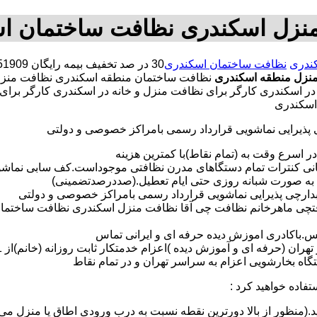
نزل اسکندری نظافت ساختمان ا
ندری
نظافت ساختمان اسکندری
نزل منطقه اسکندری
نظافت ساختمان منطقه اسکندری نظافت منز
 در اسکندری کارگر برای نظافت منزل و خانه در اسکندری کارگر بر
 اسکندری
ی پذیرایی نماشویی قرارداد رسمی بامراکز خصوصی و دولتی
در اسرع وقت به (تمام نقاط)با کمترین هزینه
مانی کنترات تمام دستگاهای مدرن نظافتی موجوداست.کف سابی نما
 به صورت شبانه روزی حتی ایام تعطیل.(صددرصدتضمینی)
آبدارچی پذیرایی نماشویی قرارداد رسمی بامراکز خصوصی و دولتی
افتچی ماهرخانم نظافت چی آقا نظافت منزل اسکندری نظافت ساختما
لس.باکادری اموزش دیده حرفه ای و ایرانی تماس
 بخارشویی اعزام به سراسر تهران و در تمام نقاط
تفاده خواهید کرد :
د.(منظور از بالا دورترین نقطه نسبت به درب ورودی اطاق یا منزل می 