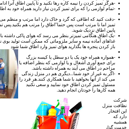
-هرگز تمیز کردن را نیمه کاره رها نکنید و تا پایین اطاق آنرا ادام
-تمام لوازمی را که برای تمیز کردن نیاز دارید همراه خود به اطا
-دقت کنید که اطاقی که گرد و خاک دارد اما مرتب و منظم می ب
تمیز اما نا مرتب است پس حتما"اطاق را مرتب هم بکنید.پس تم
پایین اطاق نزدیک شوید.
-یک اطاق هنگامی تمیزتر بنظر می رسد که هوای پاکی داشته با
غذاهای آماده نیمه و سایر ملزوماتی که ممکن است تولید بوی نام
باز کردن پنجره ها بگذارید هوای تمیز وارد اطاق شما شود
-همواره همراه خود یک یا دو سطل یا کیسه بزرگ
برای جمع آوری آشغال و یا لوازمی که بنظر اضافه یا
مزاحم در اطاق می آیند به همراه داشته باشد.
-اگر به غیر از خود شما...دیگری هم در منزل زندگی
می کند از آنها بخواهید با شما همکاری کنند.هر فرد را
مسئول تمیز کردن اطاق خود نمایید و سعی نکنید
همه کارها را خودتان انجام دهید.
شرکت
نظافت منزل
این افتخار
دارد که
همشیه
خدمت گذار