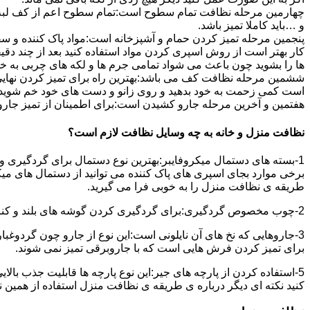
چهارمین مرحله نظافت تمام سطوح است:تمام سطوح اعم از کف لبه ی 
و …باید کاملا تمیز باشد.
پنجمین مرحله تمیز کردن حمام و آشپزخانه است:مواد پاک کننده و سفی
کار بهتر است از روش اسپری کردن مواد استفاده کنید بعد از چند دقیق
ها را بشوید چون باعث می شواد تمامی جرم ها و لکه های چربی به خ
ششمین مرحله نظافت کف می باشد:بهترین راه برای تمیز کردن نهای
است کمی زحمت به خود بدهید و روی زانو و دست های خود خم شوید سپ
هفتمین و آخرین مرحله جارو کشیدن است:برای اطمینان از تمیز جارو کش
نظافت منزل و خانه به چه وسایل نظافت لازم است؟
1-بسته های دستمال میکروفایبر:بهترین نوع دستمال برای گردگیری و
برخی موارد بجای اسپری های پاک کننده می توانید از دستمال های می
طریقه ی نظافت منزل را به خوبی فرا می گیرید.
2-چوب مخصوص گردگیری:برای گردگیری کردن گوشه های بلند و کناره هایی که دسترسی به آن سخت است استفاده می شود بهتر از در سر این چوب یک دستمال میکروفایبر وصل کنید.
3-جاروهایی که نخ های آن نایلونی است:این نوع از جارو چون گردوغبار
برای تمیز کردن فرش هایی است که با جاروبرقی تمیز نمی شوند.
5-استفاده کردن از پارچه های جیر:این نوع پارچه ها قابلیت جذب بال
کنید نکته ای دیگر درباره ی طریقه ی نظافت منزل استفاده از همین ن