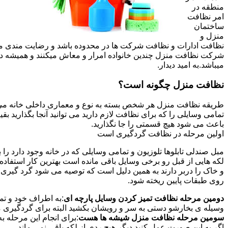
منطقه در
امر نظافت
ساختمان
منزل و
نظافت ادارات و نظافت شرکت ها در محدوده باشد و رضایت مندی مشتر
شرکت نظافت منزل چندین خانواده امرار و معاش میکنند و همیشه 
میباشد.به امید دیدار.
نظافت منزل چگونه است؟
طریقه نظافت منزل هر شخص بسته به نوع و معماری داخلی خانه می ت
تمامی وسایلی را که برای نظافت لازم دارید می توانید آنجا بگذارید ب
باعث می شود هیچ قسمتی را جا نگذارید.
اولین مرحله در نظافت گردگیری است
مبل صندلی تابلوها تلوزیون و تمامی وسایلی که در خانه وجود دارد ر
لکه هایی از قبل رو برخی وسایل باقی مانده است بهترین کار استفا
و خاک را دربر دارند به همین دلیل است که توصیه می شود گرد گیری ا
روی طبقات پایین ریخته شود.
دومین مرحله نظافت تمیز کردن وسایل پارچه ای
:به اطراف خود و تما
وسیله ی بخارشو دستی به سر و رویشان بکشید البته برای گردگیری می
سومین مرحله نظافت منزل شیشه ها هست
:برای انجام این مرحله
اگر به این صورت عمل کنید دیگر هیچ ردی از لکه باقی نمی ماند.