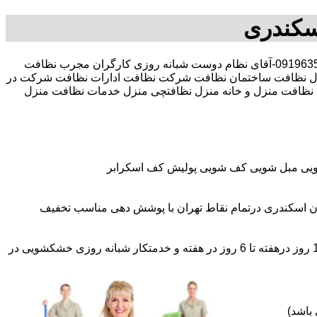
سکندری
30 در صد تخفیف بیمه رایگان 09196351909-آقای نظام دوست شبانه روزی کارگران مجرب نظافت
ل نظافت ساختمان نظافت شرکت نظافت ادارات نظافت شرکت در
ای نظافت منزل و خانه منزل نظافتچی منزل خدمات نظافت منزل
شویی مبل شویی کف شویی پولیش کف اسکرابر
ن اسکندری درتمام نقاط تهران با پوشش دهی مناسب تخفیف
اعزام نظافتچی روزمزد و مهمان دار به تمام نقاط و در سراسر تهران (حرفه ای و آموزش دیده )اعزام خدمتکار ثابت روزانه (خانم)از 1 روز درهفته تا 6 روز در هفته و خدمتکار شبانه روزی خشکشویی در
باشد)