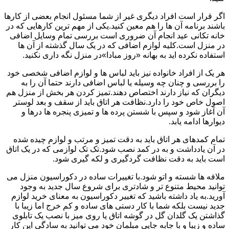
اگر قرار است افراد دیگری غیر از شما مسئول انجام بعضی از کارها
باشند برنامه آن ها را هم معین کنید.یکی از مهم ترین کارهایی که در
خانه تکانی عید انجام آن ضروری است بررسی تمام وسایل اضافی
در منزل است.کلیه لوازم اضافی که در یک سال گذشته از آن ها
استفاده نکرده اید به بهانه «روز مبادا»در منزل نگه داری نکنید.
هر یک از افراد خانواده نیز باید لباس ها و لوازم اضافی شخصی خود
را بررسی و چنان چه وسیله یا لباس اضافی دارند حتما آن را به
دیگران که نیاز دارند اختصاص دهند.تمیز کردن هر بخش از منزل هم
اصول خاص خود را دارد.نظافت هر اتاق باید از سقف و بعد لوستر
آن آغاز شود و سپس با شستن پرده ها و تمیزی پنجره ها درها و
دیوارها ادامه یابد.
تمام کمدهای هر اتاق باید به دقت تمیز و مرتب و لوازم چیده شده
در آن یادداشت و به در کمد نصب شود.تک تک لوازمی که در یک اتاق
است باید به دقت نظافت گردگیری و لکه گیری شود.
ملافه ها شسته و اتو شود.با تغییرات ساده در دکوراسیون منزل می
توانید محیط متنوع تر و شادتری برای شروع سال جدید به وجود
آورید.به یاد داشته باشید که تغییر دکوراسیون به معنای خرید لوازم
جدید نیست بلکه شما با کار دستی های ساده و کم خرج اما زیبا با
گذاشتن یک گلدان گل در گوشه اتاق یا روی میز با نصب یک تابلوی
ساده و زیبا و با جابه جایی مبلمان خود می توانید به سادگی این کار