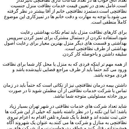
تعداد اتاق خواب ها در تعداد ساعات کاری نظافتچی تأثیرگذار
است.عامل بعدی در تعیین قیمت خدمات نظافت منزل جنسیت
نظافتچی است.دستمزد نظافتچی خانم از آقا بیشتر در نظر گرفته
می شود.با توجه به مهارت و دقت خانم ها در تمیزکاری این موضوع
کاملاً منطقی است.
برای کارهای نظافت منزل باید تمام نکات بهداشتی رعایت
شود.استفاده نکردن از دستمال مشترک برای تمیز کردن سرویس
بهداشتی و قسمت های دیگر منزل بهترین معیار برای رعایت اصول
بهداشتی از طرف نظافتچی است.
سلیقه داشتن و باحوصله کار کردن.
از همه مهم تر اینکه فردی که به منزل یا محل کار شما برای نظافت
ورود می کند حتماً باید از طرف مراجع قضایی تأییدشده باشد و
فردی موجه باشد.
داشتن بیمه درمان نظافتچی نیز از نکاتی است که حتماً باید در زمان
تماس با شرکت خدمات نظافتی از آن مطمئن شوید تا در صورت
بروز حادثه مسئولیتی متوجه شما نباشد.
شاید تعداد شرکت های خدمات نظافتی در شهر تهران بسیار زیاد
باشد؛ اما این نکته را در نظر داشته باشید که خیلی از این شرکت ها
حتی ثبت نشده اند و فقط با یک شماره تلفن اقدام به اعزام نیروی
نظافتچی به منازل و شرکت ها می کنند.به عنوان یک شهروند آگاه
هوشمندانه رفتار کنید و عواقب درخواست نیرو از شرکت های بی