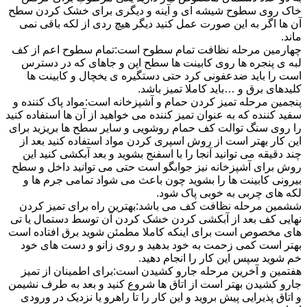
خاک روی سطوح شیشه ای و آینه و دیگری برای خشک کردن سطح
آن ها اگر به این صورت عمل کنید دیگر هیچ ردی از لکه باقی نمی
ماند.
چهارمین مرحله نظافت تمام سطوح است:تمام سطوح اعم از کف
لبه ی پنجره ها روی کابینت ها سطح اپن و جاهای که در دسترس
است را باید ضدعفونی کرد حتی دستگیره ی یخچال و کابینت ها
کلیدهای برق و …باید کاملا تمیز باشد.
پنجمین مرحله تمیز کردن حمام و آشپزخانه است:مواد پاک کننده و
سفید کننده که به عنوان تمیز کننده می خواهید از آن ها استفاده کنید
را روی سنگ توالت کف حمام روشویی و سایر سطح ها بریزید برای
این کار بهتر است از روش اسپری کردن مواد استفاده کنید بعد از
چند دقیقه می توانید آنجا را با اسفنج بشوید و بعد آبکشی کنید این
روش برای آشپزخانه نیز جوابگو است حتی می توانید داخل و سطح
بیرونی کابینت ها را بشوید چون باعث می شواد تمامی جرم ها و
لکه های چربی به خوبی پاک شود.
ششمین مرحله نظافت کف می باشد:بهترین راه برای تمیز کردن
نهایی کف بعد از آبکشی کردن خشک کردن آن توسط دستمال یا تی
های مخصوص است برای اینکه کاملا مطمئن شوید برق افتاده است
بهتر است کمی زحمت به خود بدهید و روی زانو و دست های خود
خم شوید سپس این کار را انجام دهید.
هفتمین و آخرین مرحله جارو کشیدن است:برای اطمینان از تمیز
جارو کشیدن بهتر است از اتاق ها شروع کنید و بعد به طرف نشیمن
و اتاق پذیرایی پیش بروید و این کار را تا راهرو یا نزدیک در ورودی