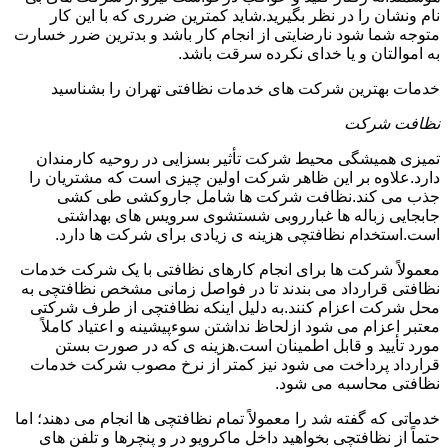
نام ونشان را در نظر بگیرید.شاید کمترین ضرری که با این کار
متوجه شما شود نارضایتی از انجام کار باشد و بدترین ضرر خسارت
به اموالتان و یا خدای نکرده سرقت باشد.
خدمات بهترین شرکت های خدمات نظافتی تهران را بشناسید
نظافت شرکت
تمیزی همیشگی محیط شرکت تأثیر بسزایی در روحیه کارمندان
دارد.علاوه بر این ظاهر شرکت اولین چیزی است که مشتریان را
جذب می کند.نظافت شرکت ها شامل جاروکشی طی کشی
جابجایی زباله ها غبارروبی شستشوی سرویس های بهداشتی
است.استخدام نظافتچی هزینه ی زیادی برای شرکت ها دارد.
معمولاً شرکت ها برای انجام کارهای نظافتی با یک شرکت خدمات
نظافتی قرارداد می بندند تا در فواصل زمانی مشخص نظافتچی به
محل شرکت اعزام کنند.به دلیل اینکه نظافتچی از طرف شرکتی
معتبر اعزام می شود ازلحاظ نداشتن سوءپیشینه و اعتیاد کاملاً
مورد تأیید و قابل اطمینان است.هزینه ی که در صورت بستن
قرارداد پرداخت می شود نیز کمتر از نرخ مصوب شرکت خدمات
نظافتی محاسبه می شود.
خدماتی که گفته شد را معمولاً تمام نظافتچی ها انجام می دهند؛ اما
حتماً از نظافتچی بخواهید داخل ماکرویو در و پنچرها و تلفن های