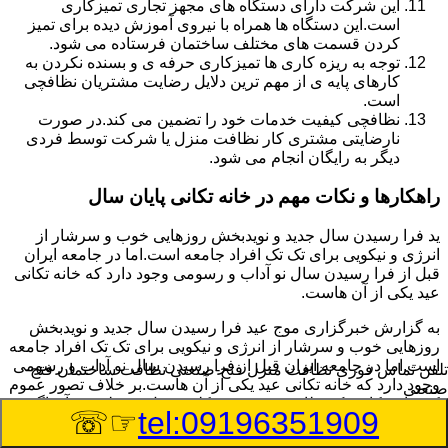
این شرکت دارای دستگاه های مجهز تجاری تمیزکاری
است.این دستگاه ها همراه با نیروی آموزش دیده برای تمیز
کردن قسمت های مختلف ساختمان فرستاده می شود.
توجه به ریزه کاری ها تمیزکاری حرفه ی و بسنده نکردن به
کارهای پایه ی از مهم ترین دلایل رضایت مشتریان نظافچی
است.
نظافچی کیفیت خدمات خود را تضمین می کند.در صورت
نارضایتی مشتری کار نظافت منزل یا شرکت توسط فردی
دیگر به رایگان انجام می شود.
راهکارها و نکات مهم در خانه تکانی پایان سال
ید فرا رسیدن سال جدید و نویدبخش روزهایی خوب و سرشار از
انرژی و نیکویی برای تک تک افراد جامعه است.اما در جامعه ایران
قبل از فرا رسیدن سال نو آداب و رسومی وجود دارد که خانه تکانی
عید یکی از آن هاست.
به گزارش خبرگزاری موج عید فرا رسیدن سال جدید و نویدبخش
روزهایی خوب و سرشار از انرژی و نیکویی برای تک تک افراد جامعه
است.اما در جامعه ایران قبل از فرا رسیدن سال نو آداب و رسومی
تلفن تماس فوری
نظافت منزل فتح-صنعتی نظافت ساختمان فتح-
وجود دارد که خانه تکانی عید یکی از آن هاست.بر خلاف تصور عموم
صنعتی
که خانه تکانی یک نظافت عمومی و کلی منزل به نظر می آید اگر
☞☏
tel:09196351909
بخواهیم به طور اصولی آن را انجام دهیم باید به برخی از نکات توجه
بیشتر داشته باشیم.