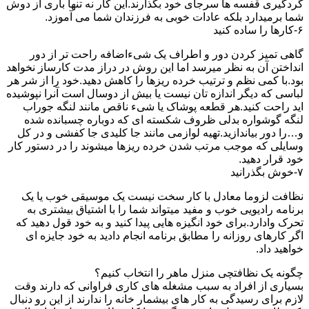
گردگیری قفسه ها سرجای خود بگذارند.این کار نه تنها باری از دوش
شما برمیدارد بلکه عادات خوبی به فرزندان شما می آموزد.
۶-کارها را ساده کنید
گاهی تمیز کردن دور و اطراف یک شیءاضافه راحت تر از دور
انداختن آن به نظر میرسد اما این روش در دراز مدت کارساز نخواهد
بود.با کمی نظم و ترتیب خرده ریزها را کاهش دهید.خود را از شر هر
لباسی که دیگر اندازه تان نیست یا بیش از دوسال است آنرا نپوشیده
اید راحت کنید.هر قطعه پوشاک یا شیء ناقص مانند لنگه جوراب
لنگه گوشواره بدلی ظروف شکسته ای که دوباره چسبانده شده
و…را دور بیاندازید.تهیه لوازمی مانند جا کلیدی جا کفشی و در کل
وسایلی که موجب مرتب شدن خرده ریزها میشوند را در دستور کار
خود قرار دهید.
۷-خوش بگذرانید
نظافت لزوما معادل با کار سخت نیست یک موسیقی خوب یا یک
برنامه رادیویی خوب و مفید میتواند شما را با اشتیاق بیشتری به
تحرک وادارد.برای خود انگیزه هایی پیدا کنید و به خود قول دهید که
اگر کارهای روزانه را مطابق برنامه انجام دادید به خود جایزه ای
خواهید داد.
چگونه یک نظافتچی منزل ماهر را انتخاب کنیم؟
بسیاری از افراد به سبب مشغله های کاری فراوانی که دارند وقت
لازم برای رسیدگی به کار های بیشمار خانه را ندارند از این رو دنبال