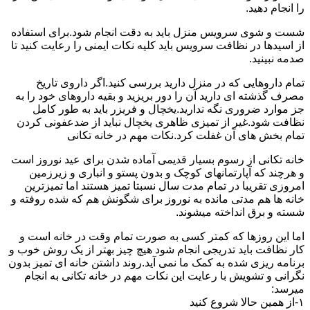
را انجام دهید.
شست و شوی سرویس منزل باید به دقت انجام شود.برای استفاده
از اسیدها در نظافت سرویس باید کلیه نکات ایمنی را رعایت کنید تا
صدمه نبینید.
تمام داروهایی که در منزل دارید بررسی کنید.اگر داروی تاریخ
مصرف گذشته ای دارید آن را دور بریزید و بقیه داروهای خود را به
جز موارد ضروری نگه ندارید.یخچال و فریزر باید به طور کامل
نظافت شود.غیر از تمیزی ظاهری یخچال نباید از ضدعفونی کردن
تمام بخش های آن غفلت کرد.نکات مهم در خانه تکانی
خانه تکانی از رسوم بسیار قدیمی آماده شدن برای عید نوروز است
و هرچند که آپارتمانهای کوچک و بدون پستو و انباری و زیرزمین
امروزی تقریبا در تمام مدت سال نسبتا تمیز هستند اما تمیزترین
خانه ها هم مدتی مانده به نوروز برای شگونش هم که شده روفته و
شسته و برق انداخته میشوند.
اما این روزها که کمتر کسی به صورت تمام وقت در خانه است و
کار نظافت باید تدریجی انجام شود هیچ چیز بهتر از یک روش خوب و
برنامه ریزی شده به کمک ما نمی آید.روند داشتن خانه ای تمیز بدون
نگرانی و تشویش با رعایت این نکات مهم در خانه تکانی به انجام
میرسد:
۱-از همین حالا شروع کنید