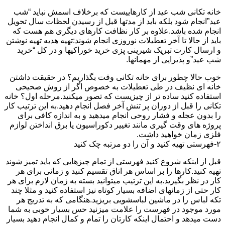
خانه تکانی شب عید از کارهاییست که برخلاف اسمش نباید “شب
عید”انجام شود بلکه باید از مدتها قبل از رسیدن لحظات سال تحویل
انجام شده باشد.علاوه بر کار نظافت کارهای دیگری هم هست که
باید از حالا تا آخر تعطیلات نوروزی انجام شوند:تهیه هدیه تهیه نوشتن
و ارسال کارت تبریک شیرینی پزی خرید خوراکیها و در کل “خرید
شب عید”و پذیرایی از مهمانها.
خوب حالا چطور برای خانه تکانی وقت بگذاریم؟ در حقیقت داشتن
خانه ای نظیف در طی تعطیلات به خصوص اگر از روش صحیحی
استفاده کنید ساده تر از چیزیست که تصور میکنید.مرحله اول؟ خانه
تکانی را قبل از دوران پر تنش آخر فصل انجام دهید.به این ترتیب کار
را بدون عجله و فشار روحی انجام میدهید و به اندازه کافی برای
پروژه های وقت گیری مانند تغییر دکوراسیون یا برق انداختن لوازم
فلزی زمان خواهید داشت.
۲-فهرستی تهیه کنید و آن را دو مرتبه چک کنید
قبل از اینکه شروع کنید فهرستی از تمام چیزهایی که باید تمیز شوند
تهیه کنید.کارها را بر اساس هر اتاق تقسیم کنید و زمانی برای هر
کار در نظر بگیرید.به این ترتیب میتوانید بسته به زمان لازم برای هر
کار حتی از زمانهای اضافه بسیار کوتاه نیز استفاده کنید و مثلا چند
تکه لباس را در ماشین لباسشویی بریزید.هنگامی که به تدریج هر
مورد موجود در فهرست را علامت میزنید حس بسیار خوبی به شما
دست میدهد و احتمال اینکه کارتان را تمام و کمال انجام دهید بسیار