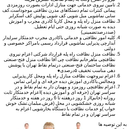
تامین نیروی خدماتی جهت منازل ادارات بصورت روزمزدی
پیمانی کنترات تمام دستگاهای مدرن نظافتی موجوداست.کف
سابی نماشویی مبل شویی کف شویی پولیش کف اسکرابر
نظافت منزل راه پله و محل کاربا کادری مجرب و اموزش
دیده به صورت شبانه روزی حتی ایام تعطیل.
(صددرصدتضمینی)
کلیه امور نظافتی و خدماتی باکادری مجرب خدمتکار سرایدار
آبدارچی پذیرایی نماشویی قرارداد رسمی بامراکز خصوصی و
دولتی
نظافت منزل نظافت راه پله قرارداد شرکتی اعزام نیروی
نظافتچی ماهرخانم نظافت چی آقا نظافت منزل فتح-صنعتی
نظافت ساختمان فتح-صنعتی درتمام نقاط تهران با پوشش
دهی مناسب تخفیف ۵درصدی●
اعزام نیروجهت نظافت منازل راه پله ومحل کار.پذیرایی
ومجالس.باکادری اموزش دیده حرفه ای و ایرانی تماس
اعزام نظافتچی روزمزد و مهمان دار به تمام نقاط و در
سراسر تهران (حرفه ای و آموزش دیده )اعزام خدمتکار ثابت
روزانه (خانم)از 1 روز درهفته تا 6 روز در هفته و خدمتکار
شبانه روزی خشکشویی در محل (فرش.مبلمان.تشک خوش
خواب )و خدمات نظافت با دستگاه بخارشویی اعزام به
سراسر تهران و در تمام نقاط
به این توصیه ها