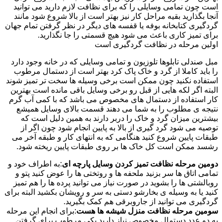
است چون تمامی وسایلی را که برای نظافت لازم دارید می توانید
آنجا بگذارید بقیه مراحل کار نیز بهتر است از بالا شروع شود مانند
گردگیری کتابخانه بوفه یا قفسه های دیگر در نظر گرفتن تمام جهان
برای تمیز کاری باعث می شود هیچ قسمتی را جا نگذارید.
اولین مرحله در نظافت گردگیری است
مبل صندلی تابلوها تلوزیون و تمامی وسایلی که در خانه وجود دارد
را باید کاملا از گرد و خاک پاک کرد بهتر است از دستمال مرطوب
استفاده نکنید چون ممکن است برخی وسیله ها سخت تر تمیز شوند
البته اگر لکه هایی از قبل رو برخی وسایل باقی مانده است بهترین
کار استفاده از دستمال های مخصوص می باشد که با کمی آب گرم
نتیجه ی مطلوب را به شما می دهند قسمت بالای وسایل همیشع
بیشترین میزان گرد و خاک را دربر دارند به همین دلیل است که
توصیه می شود گرد گیری از بالا به پایین انجام شود چون اگر از
طبقات پایین شروع کنید هنگامی که به انتهای کار و طبقه آخر می
رشسد ممکن است کل خاک ها بر روی طبقات پایین ریخته شود.
دومین مرحله نظافت تمیز کردن وسایل پارچه ای
:به اطراف خود و
تمامی اتاق ها سر بزنید ملحفه ها و روتختی ها را عوض کنید پتو و
روبالشتی ها را بشوید در صورت نیاز می توانید پرده ها را هم تمیز
کنید یا به وسیله ی بخارشو دستی به سر و رویشان بکشید البته برای
گردگیری می توانید از جاروبرقی هم کمک بگیرید.
سومین مرحله نظافت منزل شیشه ها هست
:برای انجام این مرحله
به دو عدد دستمال مخصوص نیاز دارید یکی مرطوب برای گرفتن