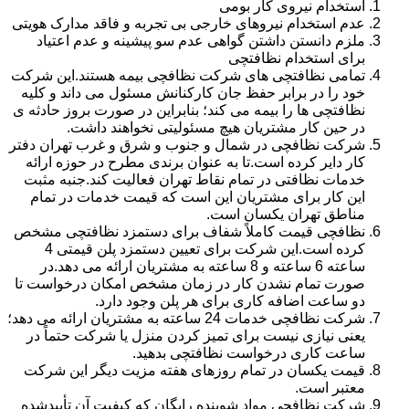
استخدام نیروی کار بومی
عدم استخدام نیروهای خارجی بی تجربه و فاقد مدارک هویتی
ملزم دانستن داشتن گواهی عدم سو پیشینه و عدم اعتیاد
برای استخدام نظافتچی
تمامی نظافتچی های شرکت نظافچی بیمه هستند.این شرکت
خود را در برابر حفظ جان کارکنانش مسئول می داند و کلیه
نظافتچی ها را بیمه می کند؛ بنابراین در صورت بروز حادثه ی
در حین کار مشتریان هیچ مسئولیتی نخواهند داشت.
شرکت نظافچی در شمال و جنوب و شرق و غرب تهران دفتر
کار دایر کرده است.تا به عنوان برندی مطرح در حوزه ارائه
خدمات نظافتی در تمام نقاط تهران فعالیت کند.جنبه مثبت
این کار برای مشتریان این است که قیمت خدمات در تمام
مناطق تهران یکسان است.
نظافچی قیمت کاملاً شفاف برای دستمزد نظافتچی مشخص
کرده است.این شرکت برای تعیین دستمزد پلن قیمتی 4
ساعته 6 ساعته و 8 ساعته به مشتریان ارائه می دهد.در
صورت تمام نشدن کار در زمان مشخص امکان درخواست تا
دو ساعت اضافه کاری برای هر پلن وجود دارد.
شرکت نظافچی خدمات 24 ساعته به مشتریان ارائه می دهد؛
یعنی نیازی نیست برای تمیز کردن منزل یا شرکت حتماً در
ساعت کاری درخواست نظافتچی بدهید.
قیمت یکسان در تمام روزهای هفته مزیت دیگر این شرکت
معتبر است.
شرکت نظافچی مواد شوینده رایگان که کیفیت آن تأییدشده