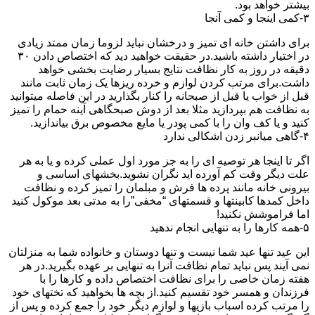
بیشتر خواهد بود.
۳-کمی اینجا و کمی آنجا
برای داشتن خانه ای تمیز و درخشان نباید لزوما زمان ممتد زیادی
در اختیار داشته باشید.در حقیقت خواهید دید که اختصاص دادن ۳۰
دقیقه در روز به کار نظافت نتایج بسیار رضایت بخشی خواهد
داشت.برای مرتب کردن لوازم و خرده ریزها یک زمان ثابت مانند
قبل از خواب یا قبل از صبحانه را کنار بگذارید در این فاصله میتوانید
به نظافت هم بپردازید مثلا بعد از دوش صبحگاهی آینه حمام را تمیز
کنید و یا کف وان را با کمی پودر یا مایع مخصوص برق بیاندازید.
۴-گاهی میانبر زدن اشکالی ندارد
اگر تا اینجا هر توصیه ای را به جز مورد اول عملی کرده و یا به هر
علت دیگر وقت کم آورده اید نگران نشوید.بخشهای اساسی و
بیرونی خانه مانند پرده ها فرش و مبلمان را تمیز کرده و نظافت
داخل کمدها کابینتها و قسمتهای “مخفی”را به مدتی بعد موکول کنید
اما فراموشش نکنید!
۵-همه کارها را به تنهایی انجام ندهید
این عید تنها عید شما نیست و تنها دوستان و خانواده شما به منزلتان
نمی آیند پس نباید تمام نظافت آنرا به تنهایی بر عهده بگیرید.در هر
هفته زمان خاصی را برای نظافت اختصاص داده و کارها را با
فرزندان و همسر خود تقسیم کنید.از بچه ها بخواهید که تختهای خود
را مرتب کرده اسباب بازیها و لوازم دیگر خود را جمع کرده و پس از