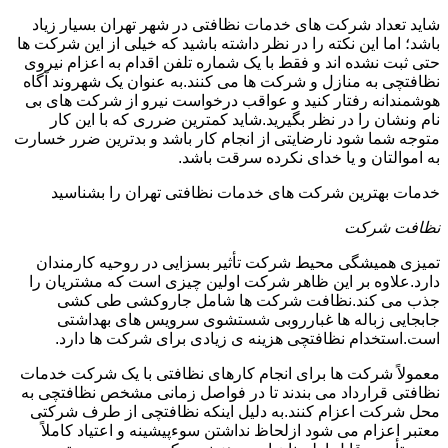
شاید تعداد شرکت های خدمات نظافتی در شهر تهران بسیار زیاد
باشد؛ اما این نکته را در نظر داشته باشید که خیلی از این شرکت ها
حتی ثبت نشده اند و فقط با یک شماره تلفن اقدام به اعزام نیروی
نظافتچی به منازل و شرکت ها می کنند.به عنوان یک شهروند آگاه
هوشمندانه رفتار کنید و عواقب درخواست نیرو از شرکت های بی
نام ونشان را در نظر بگیرید.شاید کمترین ضرری که با این کار
متوجه شما شود نارضایتی از انجام کار باشد و بدترین ضرر خسارت
به اموالتان و یا خدای نکرده سرقت باشد.
خدمات بهترین شرکت های خدمات نظافتی تهران را بشناسید
نظافت شرکت
تمیزی همیشگی محیط شرکت تأثیر بسزایی در روحیه کارمندان
دارد.علاوه بر این ظاهر شرکت اولین چیزی است که مشتریان را
جذب می کند.نظافت شرکت ها شامل جاروکشی طی کشی
جابجایی زباله ها غبارروبی شستشوی سرویس های بهداشتی
است.استخدام نظافتچی هزینه ی زیادی برای شرکت ها دارد.
معمولاً شرکت ها برای انجام کارهای نظافتی با یک شرکت خدمات
نظافتی قرارداد می بندند تا در فواصل زمانی مشخص نظافتچی به
محل شرکت اعزام کنند.به دلیل اینکه نظافتچی از طرف شرکتی
معتبر اعزام می شود ازلحاظ نداشتن سوءپیشینه و اعتیاد کاملاً