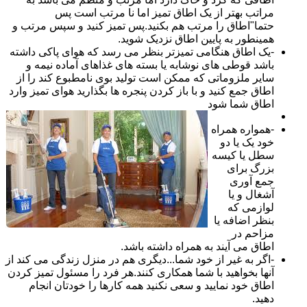
مراتب بهتر از یک اطاق تمیز اما نا مرتب است پس
حتما"اطاق را مرتب هم بکنید.پس تمیز کنید و سپس مرتب و
همینطور به پایین اطاق نزدیک شوید.
-یک اطاق هنگامی تمیزتر بنظر می رسد که هوای پاکی داشته
باشد قوطی های نوشابه یا بسته های غذاهای آماده نیمه و
سایر ملزوماتی که ممکن است تولید بوی نامطبوع کند را از
اطاق جمع کنید و با باز کردن پنجره ها بگذارید هوای تمیز وارد
اطاق شما شود
-همواره همراه
خود یک یا دو
سطل یا کیسه
بزرگ برای
جمع آوری
آشغال و یا
لوازمی که
بنظر اضافه یا
مزاحم در
اطاق می آیند به همراه داشته باشد.
-اگر به غیر از خود شما...دیگری هم در منزل زندگی می کند از
آنها بخواهید با شما همکاری کنند.هر فرد را مسئول تمیز کردن
اطاق خود نمایید و سعی نکنید همه کارها را خودتان انجام
دهید.