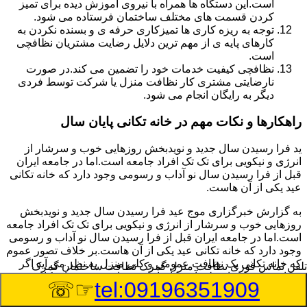
است.این دستگاه ها همراه با نیروی آموزش دیده برای تمیز
کردن قسمت های مختلف ساختمان فرستاده می شود.
توجه به ریزه کاری ها تمیزکاری حرفه ی و بسنده نکردن به
کارهای پایه ی از مهم ترین دلایل رضایت مشتریان نظافچی
است.
نظافچی کیفیت خدمات خود را تضمین می کند.در صورت
نارضایتی مشتری کار نظافت منزل یا شرکت توسط فردی
دیگر به رایگان انجام می شود.
راهکارها و نکات مهم در خانه تکانی پایان سال
ید فرا رسیدن سال جدید و نویدبخش روزهایی خوب و سرشار از
انرژی و نیکویی برای تک تک افراد جامعه است.اما در جامعه ایران
قبل از فرا رسیدن سال نو آداب و رسومی وجود دارد که خانه تکانی
عید یکی از آن هاست.
به گزارش خبرگزاری موج عید فرا رسیدن سال جدید و نویدبخش
روزهایی خوب و سرشار از انرژی و نیکویی برای تک تک افراد جامعه
است.اما در جامعه ایران قبل از فرا رسیدن سال نو آداب و رسومی
وجود دارد که خانه تکانی عید یکی از آن هاست.بر خلاف تصور عموم
که خانه تکانی یک نظافت عمومی و کلی منزل به نظر می آید اگر
تلفن تماس فوری
نظافت منزل گمرک نظافت ساختمان گمرک
بخواهیم به طور اصولی آن را انجام دهیم باید به برخی از نکات توجه
☞☏
tel:09196351909
بیشتر داشته باشیم.