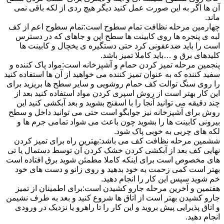
آن ها اگر به این صورت عمل کنید دیگر هیچ ردی از لکه باقی نمی
ماند.
چهارمین مرحله نظافت تمام سطوح است:تمام سطوح اعم از کف
لبه ی پنجره ها روی کابینت ها سطح اپن و جاهای که در دسترس
است را باید ضدعفونی کرد حتی دستگیره ی یخچال و کابینت ها
کلیدهای برق و …باید کاملا تمیز باشد.
پنجمین مرحله تمیز کردن حمام و آشپزخانه است:مواد پاک کننده و
سفید کننده که به عنوان تمیز کننده می خواهید از آن ها استفاده کنید
را روی سنگ توالت کف حمام روشویی و سایر سطح ها بریزید برای
این کار بهتر است از روش اسپری کردن مواد استفاده کنید بعد از
چند دقیقه می توانید آنجا را با اسفنج بشوید و بعد آبکشی کنید این
روش برای آشپزخانه نیز جوابگو است حتی می توانید داخل و سطح
بیرونی کابینت ها را بشوید چون باعث می شواد تمامی جرم ها و
لکه های چربی به خوبی پاک شود.
ششمین مرحله نظافت کف می باشد:بهترین راه برای تمیز کردن
نهایی کف بعد از آبکشی کردن خشک کردن آن توسط دستمال یا تی
های مخصوص است برای اینکه کاملا مطمئن شوید برق افتاده است
بهتر است کمی زحمت به خود بدهید و روی زانو و دست های خود
خم شوید سپس این کار را انجام دهید.
هفتمین و آخرین مرحله جارو کشیدن است:برای اطمینان از تمیز
جارو کشیدن بهتر است از اتاق ها شروع کنید و بعد به طرف نشیمن
و اتاق پذیرایی پیش بروید و این کار را تا راهرو یا نزدیک در ورودی
انجام دهید.