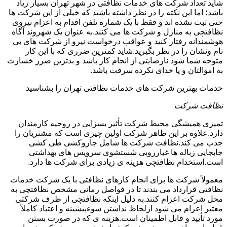
شاید تعداد شرکت های خدمات نظافتی در شهر تهران بسیار زیاد
باشد؛ اما این نکته را در نظر داشته باشید که خیلی از این شرکت ها
حتی ثبت نشده اند و فقط با یک شماره تلفن اقدام به اعزام نیروی
نظافتچی به منازل و شرکت ها می کنند.به عنوان یک شهروند آگاه
هوشمندانه رفتار کنید و عواقب درخواست نیرو از شرکت های بی
نام ونشان را در نظر بگیرید.شاید کمترین ضرری که با این کار
متوجه شما شود نارضایتی از انجام کار باشد و بدترین ضرر خسارت
به اموالتان و یا خدای نکرده سرقت باشد.
خدمات بهترین شرکت های خدمات نظافتی تهران را بشناسید
نظافت شرکت
تمیزی همیشگی محیط شرکت تأثیر بسزایی در روحیه کارمندان
دارد.علاوه بر این ظاهر شرکت اولین چیزی است که مشتریان را
جذب می کند.نظافت شرکت ها شامل جاروکشی طی کشی
جابجایی زباله ها غبارروبی شستشوی سرویس های بهداشتی
است.استخدام نظافتچی هزینه ی زیادی برای شرکت ها دارد.
معمولاً شرکت ها برای انجام کارهای نظافتی با یک شرکت خدمات
نظافتی قرارداد می بندند تا در فواصل زمانی مشخص نظافتچی به
محل شرکت اعزام کنند.به دلیل اینکه نظافتچی از طرف شرکتی
معتبر اعزام می شود ازلحاظ نداشتن سوءپیشینه و اعتیاد کاملاً
مورد تأیید و قابل اطمینان است.هزینه ی که در صورت بستن