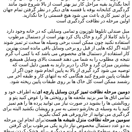
آنجا بگذارید بقیه مراحل کار نیز بهتر است از بالا شروع شود مانند
گردگیری کتابخانه بوفه یا قفسه های دیگر در نظر گرفتن تمام جهان
برای تمیز کاری باعث می شود هیچ قسمتی را جا نگذارید.
اولین مرحله در نظافت گردگیری است
مبل صندلی تابلوها تلوزیون و تمامی وسایلی که در خانه وجود دارد
را باید کاملا از گرد و خاک پاک کرد بهتر است از دستمال مرطوب
استفاده نکنید چون ممکن است برخی وسیله ها سخت تر تمیز شوند
البته اگر لکه هایی از قبل رو برخی وسایل باقی مانده است بهترین
کار استفاده از دستمال های مخصوص می باشد که با کمی آب گرم
نتیجه ی مطلوب را به شما می دهند قسمت بالای وسایل همیشع
بیشترین میزان گرد و خاک را دربر دارند به همین دلیل است که
توصیه می شود گرد گیری از بالا به پایین انجام شود چون اگر از
طبقات پایین شروع کنید هنگامی که به انتهای کار و طبقه آخر می
رشسد ممکن است کل خاک ها بر روی طبقات پایین ریخته شود.
دومین مرحله نظافت تمیز کردن وسایل پارچه ای
:به اطراف خود و
تمامی اتاق ها سر بزنید ملحفه ها و روتختی ها را عوض کنید پتو و
روبالشتی ها را بشوید در صورت نیاز می توانید پرده ها را هم تمیز
کنید یا به وسیله ی بخارشو دستی به سر و رویشان بکشید البته برای
گردگیری می توانید از جاروبرقی هم کمک بگیرید.
سومین مرحله نظافت منزل شیشه ها هست
:برای انجام این مرحله
به دو عدد دستمال مخصوص نیاز دارید یکی مرطوب برای گرفتن
خاک روی سطوح شیشه ای و آینه و دیگری برای خشک کردن سطح