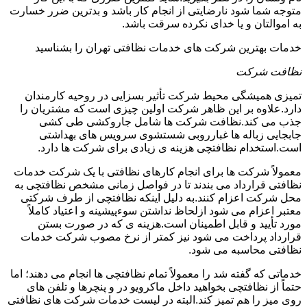
متوجه شما شود نارضایتی از انجام کار باشد و بدترین ضرر خسارت
به اموالتان و یا خدای نکرده سرقت باشد.
خدمات بهترین شرکت های خدمات نظافتی تهران را بشناسید
نظافت شرکت
تمیزی همیشگی محیط شرکت تأثیر بسزایی در روحیه کارمندان
دارد.علاوه بر این ظاهر شرکت اولین چیزی است که مشتریان را
جذب می کند.نظافت شرکت ها شامل جاروکشی طی کشی
جابجایی زباله ها غبارروبی شستشوی سرویس های بهداشتی
است.استخدام نظافتچی هزینه ی زیادی برای شرکت ها دارد.
معمولاً شرکت ها برای انجام کارهای نظافتی با یک شرکت خدمات
نظافتی قرارداد می بندند تا در فواصل زمانی مشخص نظافتچی به
محل شرکت اعزام کنند.به دلیل اینکه نظافتچی از طرف شرکتی
معتبر اعزام می شود ازلحاظ نداشتن سوءپیشینه و اعتیاد کاملاً
مورد تأیید و قابل اطمینان است.هزینه ی که در صورت بستن
قرارداد پرداخت می شود نیز کمتر از نرخ مصوب شرکت خدمات
نظافتی محاسبه می شود.
خدماتی که گفته شد را معمولاً تمام نظافتچی ها انجام می دهند؛ اما
حتماً از نظافتچی بخواهید داخل ماکرویو در و پنچرها و تلفن های
روی میز را هم تمیز کند.البته در لیست خدمات شرکت های نظافتی