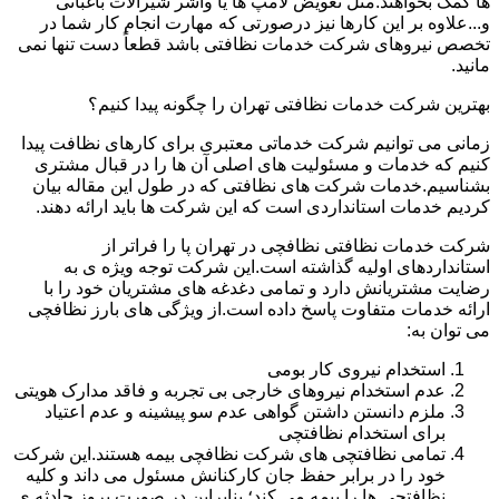
ها کمک بخواهند.مثل تعویض لامپ ها یا واشر شیرآلات باغبانی
و...علاوه بر این کارها نیز درصورتی که مهارت انجام کار شما در
تخصص نیروهای شرکت خدمات نظافتی باشد قطعاً دست تنها نمی
مانید.
بهترین شرکت خدمات نظافتی تهران را چگونه پیدا کنیم؟
زمانی می توانیم شرکت خدماتی معتبری برای کارهای نظافت پیدا
کنیم که خدمات و مسئولیت های اصلی آن ها را در قبال مشتری
بشناسیم.خدمات شرکت های نظافتی که در طول این مقاله بیان
کردیم خدمات استانداردی است که این شرکت ها باید ارائه دهند.
شرکت خدمات نظافتی نظافچی در تهران پا را فراتر از
استانداردهای اولیه گذاشته است.این شرکت توجه ویژه ی به
رضایت مشتریانش دارد و تمامی دغدغه های مشتریان خود را با
ارائه خدمات متفاوت پاسخ داده است.از ویژگی های بارز نظافچی
می توان به:
استخدام نیروی کار بومی
عدم استخدام نیروهای خارجی بی تجربه و فاقد مدارک هویتی
ملزم دانستن داشتن گواهی عدم سو پیشینه و عدم اعتیاد
برای استخدام نظافتچی
تمامی نظافتچی های شرکت نظافچی بیمه هستند.این شرکت
خود را در برابر حفظ جان کارکنانش مسئول می داند و کلیه
نظافتچی ها را بیمه می کند؛ بنابراین در صورت بروز حادثه ی