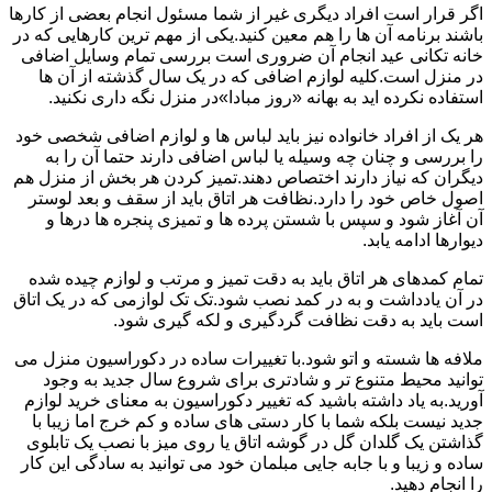
اگر قرار است افراد دیگری غیر از شما مسئول انجام بعضی از کارها
باشند برنامه آن ها را هم معین کنید.یکی از مهم ترین کارهایی که در
خانه تکانی عید انجام آن ضروری است بررسی تمام وسایل اضافی
در منزل است.کلیه لوازم اضافی که در یک سال گذشته از آن ها
استفاده نکرده اید به بهانه «روز مبادا»در منزل نگه داری نکنید.
هر یک از افراد خانواده نیز باید لباس ها و لوازم اضافی شخصی خود
را بررسی و چنان چه وسیله یا لباس اضافی دارند حتما آن را به
دیگران که نیاز دارند اختصاص دهند.تمیز کردن هر بخش از منزل هم
اصول خاص خود را دارد.نظافت هر اتاق باید از سقف و بعد لوستر
آن آغاز شود و سپس با شستن پرده ها و تمیزی پنجره ها درها و
دیوارها ادامه یابد.
تمام کمدهای هر اتاق باید به دقت تمیز و مرتب و لوازم چیده شده
در آن یادداشت و به در کمد نصب شود.تک تک لوازمی که در یک اتاق
است باید به دقت نظافت گردگیری و لکه گیری شود.
ملافه ها شسته و اتو شود.با تغییرات ساده در دکوراسیون منزل می
توانید محیط متنوع تر و شادتری برای شروع سال جدید به وجود
آورید.به یاد داشته باشید که تغییر دکوراسیون به معنای خرید لوازم
جدید نیست بلکه شما با کار دستی های ساده و کم خرج اما زیبا با
گذاشتن یک گلدان گل در گوشه اتاق یا روی میز با نصب یک تابلوی
ساده و زیبا و با جابه جایی مبلمان خود می توانید به سادگی این کار
را انجام دهید.