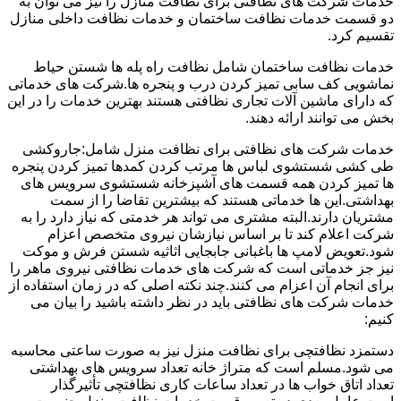
خدمات شرکت های نظافتی برای نظافت منازل را نیز می توان به
دو قسمت خدمات نظافت ساختمان و خدمات نظافت داخلی منازل
تقسیم کرد.
خدمات نظافت ساختمان شامل نظافت راه پله ها شستن حیاط
نماشویی کف سابی تمیز کردن درب و پنجره ها.شرکت های خدماتی
که دارای ماشین آلات تجاری نظافتی هستند بهترین خدمات را در این
بخش می توانند ارائه دهند.
خدمات شرکت های نظافتی برای نظافت منزل شامل:جاروکشی
طی کشی شستشوی لباس ها مرتب کردن کمدها تمیز کردن پنجره
ها تمیز کردن همه قسمت های آشپزخانه شستشوی سرویس های
بهداشتی.این ها خدماتی هستند که بیشترین تقاضا را از سمت
مشتریان دارند.البته مشتری می تواند هر خدمتی که نیاز دارد را به
شرکت اعلام کند تا بر اساس نیازشان نیروی متخصص اعزام
شود.تعویض لامپ ها باغبانی جابجایی اثاثیه شستن فرش و موکت
نیز جز خدماتی است که شرکت های خدمات نظافتی نیروی ماهر را
برای انجام آن اعزام می کنند.چند نکته اصلی که در زمان استفاده از
خدمات شرکت های نظافتی باید در نظر داشته باشید را بیان می
کنیم:
دستمزد نظافتچی برای نظافت منزل نیز به صورت ساعتی محاسبه
می شود.مسلم است که متراژ خانه تعداد سرویس های بهداشتی
تعداد اتاق خواب ها در تعداد ساعات کاری نظافتچی تأثیرگذار