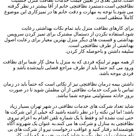
است.عامل بعدی در تعیین قیمت خدمات نظافت منزل جنسیت
نظافتچی است.دستمزد نظافتچی خانم از آقا بیشتر در نظر گرفته
می شود.با توجه به مهارت و دقت خانم ها در تمیزکاری این موضوع
کاملاً منطقی است.
برای کارهای نظافت منزل باید تمام نکات بهداشتی رعایت
شود.استفاده نکردن از دستمال مشترک برای تمیز کردن سرویس
بهداشتی و قسمت های دیگر منزل بهترین معیار برای رعایت اصول
بهداشتی از طرف نظافتچی است.
سلیقه داشتن و باحوصله کار کردن.
از همه مهم تر اینکه فردی که به منزل یا محل کار شما برای نظافت
ورود می کند حتماً باید از طرف مراجع قضایی تأییدشده باشد و
فردی موجه باشد.
داشتن بیمه درمان نظافتچی نیز از نکاتی است که حتماً باید در زمان
تماس با شرکت خدمات نظافتی از آن مطمئن شوید تا در صورت
بروز حادثه مسئولیتی متوجه شما نباشد.
شاید تعداد شرکت های خدمات نظافتی در شهر تهران بسیار زیاد
باشد؛ اما این نکته را در نظر داشته باشید که خیلی از این شرکت ها
حتی ثبت نشده اند و فقط با یک شماره تلفن اقدام به اعزام نیروی
نظافتچی به منازل و شرکت ها می کنند.به عنوان یک شهروند آگاه
هوشمندانه رفتار کنید و عواقب درخواست نیرو از شرکت های بی
نام ونشان را در نظر بگیرید.شاید کمترین ضرری که با این کار