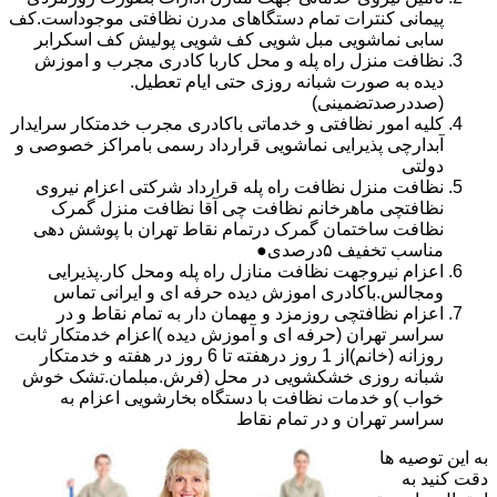
پیمانی کنترات تمام دستگاهای مدرن نظافتی موجوداست.کف
سابی نماشویی مبل شویی کف شویی پولیش کف اسکرابر
نظافت منزل راه پله و محل کاربا کادری مجرب و اموزش
دیده به صورت شبانه روزی حتی ایام تعطیل.
(صددرصدتضمینی)
کلیه امور نظافتی و خدماتی باکادری مجرب خدمتکار سرایدار
آبدارچی پذیرایی نماشویی قرارداد رسمی بامراکز خصوصی و
دولتی
نظافت منزل نظافت راه پله قرارداد شرکتی اعزام نیروی
نظافتچی ماهرخانم نظافت چی آقا نظافت منزل گمرک
نظافت ساختمان گمرک درتمام نقاط تهران با پوشش دهی
مناسب تخفیف ۵درصدی●
اعزام نیروجهت نظافت منازل راه پله ومحل کار.پذیرایی
ومجالس.باکادری اموزش دیده حرفه ای و ایرانی تماس
اعزام نظافتچی روزمزد و مهمان دار به تمام نقاط و در
سراسر تهران (حرفه ای و آموزش دیده )اعزام خدمتکار ثابت
روزانه (خانم)از 1 روز درهفته تا 6 روز در هفته و خدمتکار
شبانه روزی خشکشویی در محل (فرش.مبلمان.تشک خوش
خواب )و خدمات نظافت با دستگاه بخارشویی اعزام به
سراسر تهران و در تمام نقاط
به این توصیه ها
دقت کنید به