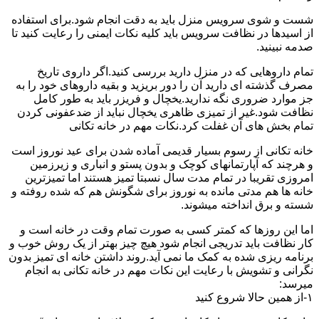
شست و شوی سرویس منزل باید به دقت انجام شود.برای استفاده
از اسیدها در نظافت سرویس باید کلیه نکات ایمنی را رعایت کنید تا
صدمه نبینید.
تمام داروهایی که در منزل دارید بررسی کنید.اگر داروی تاریخ
مصرف گذشته ای دارید آن را دور بریزید و بقیه داروهای خود را به
جز موارد ضروری نگه ندارید.یخچال و فریزر باید به طور کامل
نظافت شود.غیر از تمیزی ظاهری یخچال نباید از ضدعفونی کردن
تمام بخش های آن غفلت کرد.نکات مهم در خانه تکانی
خانه تکانی از رسوم بسیار قدیمی آماده شدن برای عید نوروز است
و هرچند که آپارتمانهای کوچک و بدون پستو و انباری و زیرزمین
امروزی تقریبا در تمام مدت سال نسبتا تمیز هستند اما تمیزترین
خانه ها هم مدتی مانده به نوروز برای شگونش هم که شده روفته و
شسته و برق انداخته میشوند.
اما این روزها که کمتر کسی به صورت تمام وقت در خانه است و
کار نظافت باید تدریجی انجام شود هیچ چیز بهتر از یک روش خوب و
برنامه ریزی شده به کمک ما نمی آید.روند داشتن خانه ای تمیز بدون
نگرانی و تشویش با رعایت این نکات مهم در خانه تکانی به انجام
میرسد:
۱-از همین حالا شروع کنید