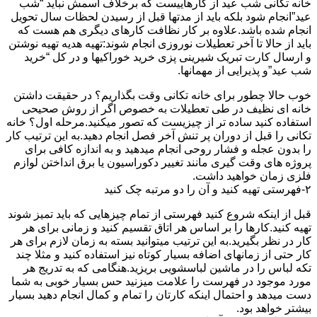
خانه تکانی شب عید از کارهاییست که برخلاف اسمش نباید “شب
عید”انجام شود بلکه باید از مدتها قبل از رسیدن لحظات سال تحویل
انجام شده باشد.علاوه بر کار نظافت کارهای دیگری هم هست که
باید از حالا تا آخر تعطیلات نوروزی انجام شوند:تهیه هدیه تهیه نوشتن
و ارسال کارت تبریک شیرینی پزی خرید خوراکیها و در کل “خرید
شب عید”و پذیرایی از مهمانها.
خوب حالا چطور برای خانه تکانی وقت بگذاریم؟ در حقیقت داشتن
خانه ای نظیف در طی تعطیلات به خصوص اگر از روش صحیحی
استفاده کنید ساده تر از چیزیست که تصور میکنید.مرحله اول؟ خانه
تکانی را قبل از دوران پر تنش آخر فصل انجام دهید.به این ترتیب کار
را بدون عجله و فشار روحی انجام میدهید و به اندازه کافی برای
پروژه های وقت گیری مانند تغییر دکوراسیون یا برق انداختن لوازم
فلزی زمان خواهید داشت.
۲-فهرستی تهیه کنید و آن را دو مرتبه چک کنید
قبل از اینکه شروع کنید فهرستی از تمام چیزهایی که باید تمیز شوند
تهیه کنید.کارها را بر اساس هر اتاق تقسیم کنید و زمانی برای هر
کار در نظر بگیرید.به این ترتیب میتوانید بسته به زمان لازم برای هر
کار حتی از زمانهای اضافه بسیار کوتاه نیز استفاده کنید و مثلا چند
تکه لباس را در ماشین لباسشویی بریزید.هنگامی که به تدریج هر
مورد موجود در فهرست را علامت میزنید حس بسیار خوبی به شما
دست میدهد و احتمال اینکه کارتان را تمام و کمال انجام دهید بسیار
بیشتر خواهد بود.