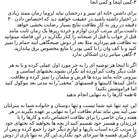
۳-کمی اینجا و کمی آنجا
برای داشتن خانه ای تمیز و درخشان نباید لزوما زمان ممتد زیادی
در اختیار داشته باشید.در حقیقت خواهید دید که اختصاص دادن ۳۰
دقیقه در روز به کار نظافت نتایج بسیار رضایت بخشی خواهد
داشت.برای مرتب کردن لوازم و خرده ریزها یک زمان ثابت مانند
قبل از خواب یا قبل از صبحانه را کنار بگذارید در این فاصله میتوانید
به نظافت هم بپردازید مثلا بعد از دوش صبحگاهی آینه حمام را تمیز
کنید و یا کف وان را با کمی پودر یا مایع مخصوص برق بیاندازید.
۴-گاهی میانبر زدن اشکالی ندارد
اگر تا اینجا هر توصیه ای را به جز مورد اول عملی کرده و یا به هر
علت دیگر وقت کم آورده اید نگران نشوید.بخشهای اساسی و
بیرونی خانه مانند پرده ها فرش و مبلمان را تمیز کرده و نظافت
داخل کمدها کابینتها و قسمتهای “مخفی”را به مدتی بعد موکول کنید
اما فراموشش نکنید!
۵-همه کارها را به تنهایی انجام ندهید
این عید تنها عید شما نیست و تنها دوستان و خانواده شما به منزلتان
نمی آیند پس نباید تمام نظافت آنرا به تنهایی بر عهده بگیرید.در هر
هفته زمان خاصی را برای نظافت اختصاص داده و کارها را با
فرزندان و همسر خود تقسیم کنید.از بچه ها بخواهید که تختهای خود
را مرتب کرده اسباب بازیها و لوازم دیگر خود را جمع کرده و پس از
گردگیری قفسه ها سرجای خود بگذارند.این کار نه تنها باری از دوش