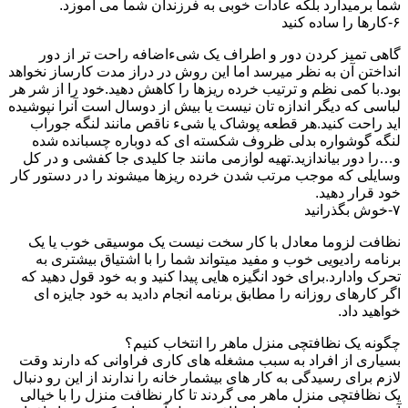
شما برمیدارد بلکه عادات خوبی به فرزندان شما می آموزد.
۶-کارها را ساده کنید
گاهی تمیز کردن دور و اطراف یک شیءاضافه راحت تر از دور
انداختن آن به نظر میرسد اما این روش در دراز مدت کارساز نخواهد
بود.با کمی نظم و ترتیب خرده ریزها را کاهش دهید.خود را از شر هر
لباسی که دیگر اندازه تان نیست یا بیش از دوسال است آنرا نپوشیده
اید راحت کنید.هر قطعه پوشاک یا شیء ناقص مانند لنگه جوراب
لنگه گوشواره بدلی ظروف شکسته ای که دوباره چسبانده شده
و…را دور بیاندازید.تهیه لوازمی مانند جا کلیدی جا کفشی و در کل
وسایلی که موجب مرتب شدن خرده ریزها میشوند را در دستور کار
خود قرار دهید.
۷-خوش بگذرانید
نظافت لزوما معادل با کار سخت نیست یک موسیقی خوب یا یک
برنامه رادیویی خوب و مفید میتواند شما را با اشتیاق بیشتری به
تحرک وادارد.برای خود انگیزه هایی پیدا کنید و به خود قول دهید که
اگر کارهای روزانه را مطابق برنامه انجام دادید به خود جایزه ای
خواهید داد.
چگونه یک نظافتچی منزل ماهر را انتخاب کنیم؟
بسیاری از افراد به سبب مشغله های کاری فراوانی که دارند وقت
لازم برای رسیدگی به کار های بیشمار خانه را ندارند از این رو دنبال
یک نظافتچی منزل ماهر می گردند تا کار نظافت منزل را با خیالی