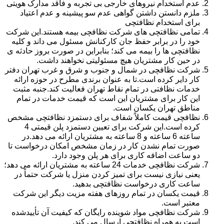
عدم استخدام نیروهای خارجی بی تجربه و فاقد مدارک هویتی
ملزم دانستن داشتن گواهی عدم سو پیشینه و عدم اعتیاد
برای استخدام نظافتچی
تمامی نظافتچی های شرکت نظافچی بیمه هستند.این شرکت
خود را در برابر حفظ جان کارکنانش مسئول می داند و کلیه
نظافتچی ها را بیمه می کند؛ بنابراین در صورت بروز حادثه ی
در حین کار مشتریان هیچ مسئولیتی نخواهند داشت.
شرکت نظافچی در شمال و جنوب و شرق و غرب تهران دفتر
کار دایر کرده است.تا به عنوان برندی مطرح در حوزه ارائه
خدمات نظافتی در تمام نقاط تهران فعالیت کند.جنبه مثبت
این کار برای مشتریان این است که قیمت خدمات در تمام
مناطق تهران یکسان است.
نظافچی قیمت کاملاً شفاف برای دستمزد نظافتچی مشخص
کرده است.این شرکت برای تعیین دستمزد پلن قیمتی 4
ساعته 6 ساعته و 8 ساعته به مشتریان ارائه می دهد.در
صورت تمام نشدن کار در زمان مشخص امکان درخواست تا
دو ساعت اضافه کاری برای هر پلن وجود دارد.
شرکت نظافچی خدمات 24 ساعته به مشتریان ارائه می دهد؛
یعنی نیازی نیست برای تمیز کردن منزل یا شرکت حتماً در
ساعت کاری درخواست نظافتچی بدهید.
قیمت یکسان در تمام روزهای هفته مزیت دیگر این شرکت
معتبر است.
شرکت نظافچی مواد شوینده رایگان که کیفیت آن تأییدشده
است به همراه نظافتچی ارسال می کند.