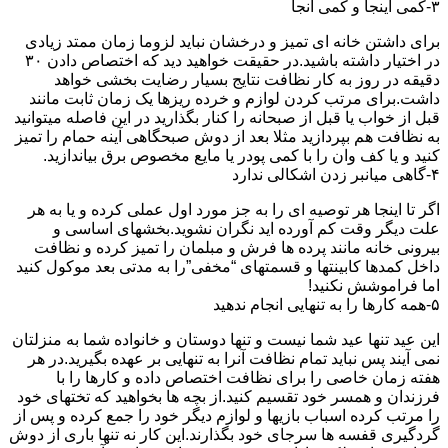
۳-کمی اینجا و کمی آنجا
برای داشتن خانه ای تمیز و درخشان نباید لزوما زمان ممتد زیادی
در اختیار داشته باشید.در حقیقت خواهید دید که اختصاص دادن ۳۰
دقیقه در روز به کار نظافت نتایج بسیار رضایت بخشی خواهد
داشت.برای مرتب کردن لوازم و خرده ریزها یک زمان ثابت مانند
قبل از خواب یا قبل از صبحانه را کنار بگذارید در این فاصله میتوانید
به نظافت هم بپردازید مثلا بعد از دوش صبحگاهی آینه حمام را تمیز
کنید و یا کف وان را با کمی پودر یا مایع مخصوص برق بیاندازید.
۴-گاهی میانبر زدن اشکالی ندارد
اگر تا اینجا هر توصیه ای را به جز مورد اول عملی کرده و یا به هر
علت دیگر وقت کم آورده اید نگران نشوید.بخشهای اساسی و
بیرونی خانه مانند پرده ها فرش و مبلمان را تمیز کرده و نظافت
داخل کمدها کابینتها و قسمتهای “مخفی”را به مدتی بعد موکول کنید
اما فراموشش نکنید!
۵-همه کارها را به تنهایی انجام ندهید
این عید تنها عید شما نیست و تنها دوستان و خانواده شما به منزلتان
نمی آیند پس نباید تمام نظافت آنرا به تنهایی بر عهده بگیرید.در هر
هفته زمان خاصی را برای نظافت اختصاص داده و کارها را با
فرزندان و همسر خود تقسیم کنید.از بچه ها بخواهید که تختهای خود
را مرتب کرده اسباب بازیها و لوازم دیگر خود را جمع کرده و پس از
گردگیری قفسه ها سرجای خود بگذارند.این کار نه تنها باری از دوش