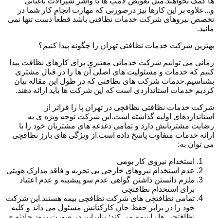
ها کمک بخواهند.مثل تعویض لامپ ها یا واشر شیرآلات باغبانی
و...علاوه بر این کارها نیز درصورتی که مهارت انجام کار شما در
تخصص نیروهای شرکت خدمات نظافتی باشد قطعاً دست تنها نمی
مانید.
بهترین شرکت خدمات نظافتی تهران را چگونه پیدا کنیم؟
زمانی می توانیم شرکت خدماتی معتبری برای کارهای نظافت پیدا
کنیم که خدمات و مسئولیت های اصلی آن ها را در قبال مشتری
بشناسیم.خدمات شرکت های نظافتی که در طول این مقاله بیان
کردیم خدمات استانداردی است که این شرکت ها باید ارائه دهند.
شرکت خدمات نظافتی نظافچی در تهران پا را فراتر از
استانداردهای اولیه گذاشته است.این شرکت توجه ویژه ی به
رضایت مشتریانش دارد و تمامی دغدغه های مشتریان خود را با
ارائه خدمات متفاوت پاسخ داده است.از ویژگی های بارز نظافچی
می توان به:
استخدام نیروی کار بومی
عدم استخدام نیروهای خارجی بی تجربه و فاقد مدارک هویتی
ملزم دانستن داشتن گواهی عدم سو پیشینه و عدم اعتیاد
برای استخدام نظافتچی
تمامی نظافتچی های شرکت نظافچی بیمه هستند.این شرکت
خود را در برابر حفظ جان کارکنانش مسئول می داند و کلیه
نظافتچی ها را بیمه می کند؛ بنابراین در صورت بروز حادثه ی