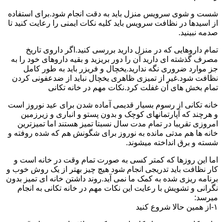
شست و شوی سرویس منزل باید به دقت انجام شود.برای استفاده
از اسیدها در نظافت سرویس باید کلیه نکات ایمنی را رعایت کنید تا
صدمه نبینید.
تمام داروهایی که در منزل دارید بررسی کنید.اگر داروی تاریخ
مصرف گذشته ای دارید آن را دور بریزید و بقیه داروهای خود را به
جز موارد ضروری نگه ندارید.یخچال و فریزر باید به طور کامل
نظافت شود.غیر از تمیزی ظاهری یخچال نباید از ضدعفونی کردن
تمام بخش های آن غفلت کرد.نکات مهم در خانه تکانی
خانه تکانی از رسوم بسیار قدیمی آماده شدن برای عید نوروز است
و هرچند که آپارتمانهای کوچک و بدون پستو و انباری و زیرزمین
امروزی تقریبا در تمام مدت سال نسبتا تمیز هستند اما تمیزترین
خانه ها هم مدتی مانده به نوروز برای شگونش هم که شده روفته و
شسته و برق انداخته میشوند.
اما این روزها که کمتر کسی به صورت تمام وقت در خانه است و
کار نظافت باید تدریجی انجام شود هیچ چیز بهتر از یک روش خوب و
برنامه ریزی شده به کمک ما نمی آید.روند داشتن خانه ای تمیز بدون
نگرانی و تشویش با رعایت این نکات مهم در خانه تکانی به انجام
میرسد:
۱-از همین حالا شروع کنید