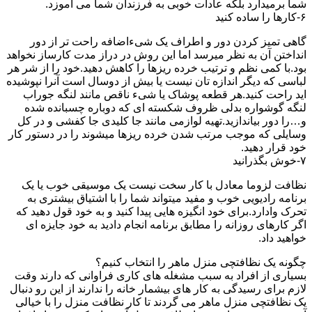
شما برمیدارد بلکه عادات خوبی به فرزندان شما می آموزد.
۶-کارها را ساده کنید
گاهی تمیز کردن دور و اطراف یک شیءاضافه راحت تر از دور
انداختن آن به نظر میرسد اما این روش در دراز مدت کارساز نخواهد
بود.با کمی نظم و ترتیب خرده ریزها را کاهش دهید.خود را از شر هر
لباسی که دیگر اندازه تان نیست یا بیش از دوسال است آنرا نپوشیده
اید راحت کنید.هر قطعه پوشاک یا شیء ناقص مانند لنگه جوراب
لنگه گوشواره بدلی ظروف شکسته ای که دوباره چسبانده شده
و…را دور بیاندازید.تهیه لوازمی مانند جا کلیدی جا کفشی و در کل
وسایلی که موجب مرتب شدن خرده ریزها میشوند را در دستور کار
خود قرار دهید.
۷-خوش بگذرانید
نظافت لزوما معادل با کار سخت نیست یک موسیقی خوب یا یک
برنامه رادیویی خوب و مفید میتواند شما را با اشتیاق بیشتری به
تحرک وادارد.برای خود انگیزه هایی پیدا کنید و به خود قول دهید که
اگر کارهای روزانه را مطابق برنامه انجام دادید به خود جایزه ای
خواهید داد.
چگونه یک نظافتچی منزل ماهر را انتخاب کنیم؟
بسیاری از افراد به سبب مشغله های کاری فراوانی که دارند وقت
لازم برای رسیدگی به کار های بیشمار خانه را ندارند از این رو دنبال
یک نظافتچی منزل ماهر می گردند تا کار نظافت منزل را با خیالی