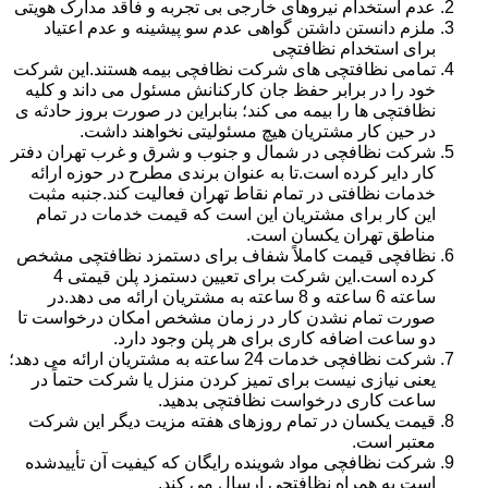
عدم استخدام نیروهای خارجی بی تجربه و فاقد مدارک هویتی
ملزم دانستن داشتن گواهی عدم سو پیشینه و عدم اعتیاد
برای استخدام نظافتچی
تمامی نظافتچی های شرکت نظافچی بیمه هستند.این شرکت
خود را در برابر حفظ جان کارکنانش مسئول می داند و کلیه
نظافتچی ها را بیمه می کند؛ بنابراین در صورت بروز حادثه ی
در حین کار مشتریان هیچ مسئولیتی نخواهند داشت.
شرکت نظافچی در شمال و جنوب و شرق و غرب تهران دفتر
کار دایر کرده است.تا به عنوان برندی مطرح در حوزه ارائه
خدمات نظافتی در تمام نقاط تهران فعالیت کند.جنبه مثبت
این کار برای مشتریان این است که قیمت خدمات در تمام
مناطق تهران یکسان است.
نظافچی قیمت کاملاً شفاف برای دستمزد نظافتچی مشخص
کرده است.این شرکت برای تعیین دستمزد پلن قیمتی 4
ساعته 6 ساعته و 8 ساعته به مشتریان ارائه می دهد.در
صورت تمام نشدن کار در زمان مشخص امکان درخواست تا
دو ساعت اضافه کاری برای هر پلن وجود دارد.
شرکت نظافچی خدمات 24 ساعته به مشتریان ارائه می دهد؛
یعنی نیازی نیست برای تمیز کردن منزل یا شرکت حتماً در
ساعت کاری درخواست نظافتچی بدهید.
قیمت یکسان در تمام روزهای هفته مزیت دیگر این شرکت
معتبر است.
شرکت نظافچی مواد شوینده رایگان که کیفیت آن تأییدشده
است به همراه نظافتچی ارسال می کند.