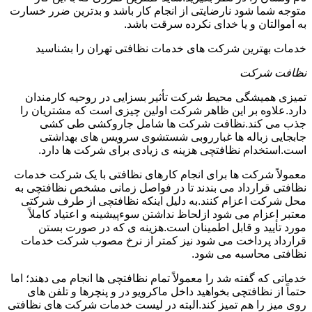
متوجه شما شود نارضایتی از انجام کار باشد و بدترین ضرر خسارت
به اموالتان و یا خدای نکرده سرقت باشد.
خدمات بهترین شرکت های خدمات نظافتی تهران را بشناسید
نظافت شرکت
تمیزی همیشگی محیط شرکت تأثیر بسزایی در روحیه کارمندان
دارد.علاوه بر این ظاهر شرکت اولین چیزی است که مشتریان را
جذب می کند.نظافت شرکت ها شامل جاروکشی طی کشی
جابجایی زباله ها غبارروبی شستشوی سرویس های بهداشتی
است.استخدام نظافتچی هزینه ی زیادی برای شرکت ها دارد.
معمولاً شرکت ها برای انجام کارهای نظافتی با یک شرکت خدمات
نظافتی قرارداد می بندند تا در فواصل زمانی مشخص نظافتچی به
محل شرکت اعزام کنند.به دلیل اینکه نظافتچی از طرف شرکتی
معتبر اعزام می شود ازلحاظ نداشتن سوءپیشینه و اعتیاد کاملاً
مورد تأیید و قابل اطمینان است.هزینه ی که در صورت بستن
قرارداد پرداخت می شود نیز کمتر از نرخ مصوب شرکت خدمات
نظافتی محاسبه می شود.
خدماتی که گفته شد را معمولاً تمام نظافتچی ها انجام می دهند؛ اما
حتماً از نظافتچی بخواهید داخل ماکرویو در و پنچرها و تلفن های
روی میز را هم تمیز کند.البته در لیست خدمات شرکت های نظافتی