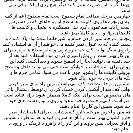
آن ها اگر به این صورت عمل کنید دیگر هیچ ردی از لکه باقی نمی
ماند.
چهارمین مرحله نظافت تمام سطوح است:تمام سطوح اعم از کف
لبه ی پنجره ها روی کابینت ها سطح اپن و جاهای که در دسترس
است را باید ضدعفونی کرد حتی دستگیره ی یخچال و کابینت ها
کلیدهای برق و …باید کاملا تمیز باشد.
پنجمین مرحله تمیز کردن حمام و آشپزخانه است:مواد پاک کننده و
سفید کننده که به عنوان تمیز کننده می خواهید از آن ها استفاده کنید
را روی سنگ توالت کف حمام روشویی و سایر سطح ها بریزید برای
این کار بهتر است از روش اسپری کردن مواد استفاده کنید بعد از
چند دقیقه می توانید آنجا را با اسفنج بشوید و بعد آبکشی کنید این
روش برای آشپزخانه نیز جوابگو است حتی می توانید داخل و سطح
بیرونی کابینت ها را بشوید چون باعث می شواد تمامی جرم ها و
لکه های چربی به خوبی پاک شود.
ششمین مرحله نظافت کف می باشد:بهترین راه برای تمیز کردن
نهایی کف بعد از آبکشی کردن خشک کردن آن توسط دستمال یا تی
های مخصوص است برای اینکه کاملا مطمئن شوید برق افتاده است
بهتر است کمی زحمت به خود بدهید و روی زانو و دست های خود
خم شوید سپس این کار را انجام دهید.
هفتمین و آخرین مرحله جارو کشیدن است:برای اطمینان از تمیز
جارو کشیدن بهتر است از اتاق ها شروع کنید و بعد به طرف نشیمن
و اتاق پذیرایی پیش بروید و این کار را تا راهرو یا نزدیک در ورودی
انجام دهید.