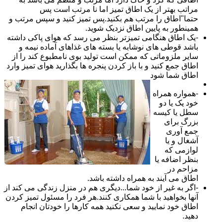
مراتب بهتر از یک اطاق تمیز اما نا مرتب است پس
حتما"اطاق را مرتب هم بکنید.پس تمیز کنید و سپس مرتب و
همینطور به پایین اطاق نزدیک شوید.
-یک اطاق هنگامی تمیزتر بنظر می رسد که هوای پاکی داشته
باشد قوطی های نوشابه یا بسته های غذاهای آماده نیمه و
سایر ملزوماتی که ممکن است تولید بوی نامطبوع کند را از
اطاق جمع کنید و با باز کردن پنجره ها بگذارید هوای تمیز وارد
اطاق شما شود
-همواره همراه
خود یک یا دو
سطل یا کیسه
بزرگ برای
جمع آوری
آشغال و یا
لوازمی که
بنظر اضافه یا
مزاحم در
اطاق می آیند به همراه داشته باشد.
-اگر به غیر از خود شما...دیگری هم در منزل زندگی می کند از
آنها بخواهید با شما همکاری کنند.هر فرد را مسئول تمیز کردن
اطاق خود نمایید و سعی نکنید همه کارها را خودتان انجام
دهید.