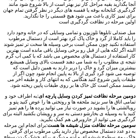
آنجا بگذارید بقیه مراحل کار نیز بهتر است از بالا شروع شود مانند
گردگیری کتابخانه بوفه یا قفسه های دیگر در نظر گرفتن تمام جهان
برای تمیز کاری باعث می شود هیچ قسمتی را جا نگذارید.
اولین مرحله در نظافت گردگیری است
مبل صندلی تابلوها تلوزیون و تمامی وسایلی که در خانه وجود دارد
را باید کاملا از گرد و خاک پاک کرد بهتر است از دستمال مرطوب
استفاده نکنید چون ممکن است برخی وسیله ها سخت تر تمیز شوند
البته اگر لکه هایی از قبل رو برخی وسایل باقی مانده است بهترین
کار استفاده از دستمال های مخصوص می باشد که با کمی آب گرم
نتیجه ی مطلوب را به شما می دهند قسمت بالای وسایل همیشع
بیشترین میزان گرد و خاک را دربر دارند به همین دلیل است که
توصیه می شود گرد گیری از بالا به پایین انجام شود چون اگر از
طبقات پایین شروع کنید هنگامی که به انتهای کار و طبقه آخر می
رشسد ممکن است کل خاک ها بر روی طبقات پایین ریخته شود.
دومین مرحله نظافت تمیز کردن وسایل پارچه ای
:به اطراف خود و
تمامی اتاق ها سر بزنید ملحفه ها و روتختی ها را عوض کنید پتو و
روبالشتی ها را بشوید در صورت نیاز می توانید پرده ها را هم تمیز
کنید یا به وسیله ی بخارشو دستی به سر و رویشان بکشید البته برای
گردگیری می توانید از جاروبرقی هم کمک بگیرید.
سومین مرحله نظافت منزل شیشه ها هست
:برای انجام این مرحله
به دو عدد دستمال مخصوص نیاز دارید یکی مرطوب برای گرفتن
خاک روی سطوح شیشه ای و آینه و دیگری برای خشک کردن سطح