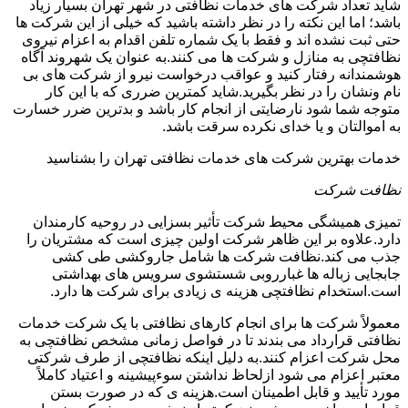
شاید تعداد شرکت های خدمات نظافتی در شهر تهران بسیار زیاد
باشد؛ اما این نکته را در نظر داشته باشید که خیلی از این شرکت ها
حتی ثبت نشده اند و فقط با یک شماره تلفن اقدام به اعزام نیروی
نظافتچی به منازل و شرکت ها می کنند.به عنوان یک شهروند آگاه
هوشمندانه رفتار کنید و عواقب درخواست نیرو از شرکت های بی
نام ونشان را در نظر بگیرید.شاید کمترین ضرری که با این کار
متوجه شما شود نارضایتی از انجام کار باشد و بدترین ضرر خسارت
به اموالتان و یا خدای نکرده سرقت باشد.
خدمات بهترین شرکت های خدمات نظافتی تهران را بشناسید
نظافت شرکت
تمیزی همیشگی محیط شرکت تأثیر بسزایی در روحیه کارمندان
دارد.علاوه بر این ظاهر شرکت اولین چیزی است که مشتریان را
جذب می کند.نظافت شرکت ها شامل جاروکشی طی کشی
جابجایی زباله ها غبارروبی شستشوی سرویس های بهداشتی
است.استخدام نظافتچی هزینه ی زیادی برای شرکت ها دارد.
معمولاً شرکت ها برای انجام کارهای نظافتی با یک شرکت خدمات
نظافتی قرارداد می بندند تا در فواصل زمانی مشخص نظافتچی به
محل شرکت اعزام کنند.به دلیل اینکه نظافتچی از طرف شرکتی
معتبر اعزام می شود ازلحاظ نداشتن سوءپیشینه و اعتیاد کاملاً
مورد تأیید و قابل اطمینان است.هزینه ی که در صورت بستن