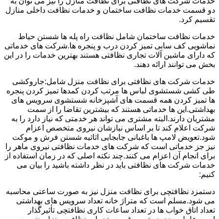
خدمات شرکت های نظافتی برای نظافت منازل را نیز می توان به
دو قسمت خدمات نظافت ساختمان و خدمات نظافت داخلی منازل
تقسیم کرد.
خدمات نظافت ساختمان شامل نظافت راه پله ها شستن حیاط
نماشویی کف سابی تمیز کردن درب و پنجره ها.شرکت های خدماتی
که دارای ماشین آلات تجاری نظافتی هستند بهترین خدمات را در این
بخش می توانند ارائه دهند.
خدمات شرکت های نظافتی برای نظافت منزل شامل:جاروکشی
طی کشی شستشوی لباس ها مرتب کردن کمدها تمیز کردن پنجره
ها تمیز کردن همه قسمت های آشپزخانه شستشوی سرویس های
بهداشتی.این ها خدماتی هستند که بیشترین تقاضا را از سمت
مشتریان دارند.البته مشتری می تواند هر خدمتی که نیاز دارد را به
شرکت اعلام کند تا بر اساس نیازشان نیروی متخصص اعزام
شود.تعویض لامپ ها باغبانی جابجایی اثاثیه شستن فرش و موکت
نیز جز خدماتی است که شرکت های خدمات نظافتی نیروی ماهر را
برای انجام آن اعزام می کنند.چند نکته اصلی که در زمان استفاده از
خدمات شرکت های نظافتی باید در نظر داشته باشید را بیان می
کنیم:
دستمزد نظافتچی برای نظافت منزل نیز به صورت ساعتی محاسبه
می شود.مسلم است که متراژ خانه تعداد سرویس های بهداشتی
تعداد اتاق خواب ها در تعداد ساعات کاری نظافتچی تأثیرگذار