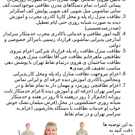
پیمانی کنترات تمام دستگاهای مدرن نظافتی موجوداست.کف
سابی نماشویی مبل شویی کف شویی پولیش کف اسکرابر
نظافت منزل راه پله و محل کاربا کادری مجرب و اموزش
دیده به صورت شبانه روزی حتی ایام تعطیل.
(صددرصدتضمینی)
کلیه امور نظافتی و خدماتی باکادری مجرب خدمتکار سرایدار
آبدارچی پذیرایی نماشویی قرارداد رسمی بامراکز خصوصی و
دولتی
نظافت منزل نظافت راه پله قرارداد شرکتی اعزام نیروی
نظافتچی ماهرخانم نظافت چی آقا نظافت منزل هروی
نظافت ساختمان ی هروی درتمام نقاط تهران با پوشش دهی
مناسب تخفیف ۵درصدی●
اعزام نیروجهت نظافت منازل راه پله ومحل کار.پذیرایی
ومجالس.باکادری اموزش دیده حرفه ای و ایرانی تماس
اعزام نظافتچی روزمزد و مهمان دار به تمام نقاط و در
سراسر تهران (حرفه ای و آموزش دیده )اعزام خدمتکار ثابت
روزانه (خانم)از 1 روز درهفته تا 6 روز در هفته و خدمتکار
شبانه روزی خشکشویی در محل (فرش.مبلمان.تشک خوش
خواب )و خدمات نظافت با دستگاه بخارشویی اعزام به
سراسر تهران و در تمام نقاط
به این توصیه ها
دقت کنید به