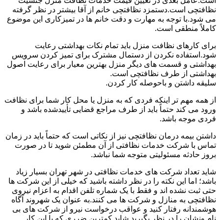
است.عامل بعدی در تعیین قیمت خدمات نظافت منزل جنسیت
نظافتچی است.دستمزد نظافتچی خانم از آقا بیشتر در نظر گرفته
می شود.با توجه به مهارت و دقت خانم ها در تمیزکاری این موضوع
کاملاً منطقی است.
برای کارهای نظافت منزل باید تمام نکات بهداشتی رعایت
شود.استفاده نکردن از دستمال مشترک برای تمیز کردن سرویس
بهداشتی و قسمت های دیگر منزل بهترین معیار برای رعایت اصول
بهداشتی از طرف نظافتچی است.
سلیقه داشتن و باحوصله کار کردن.
از همه مهم تر اینکه فردی که به منزل یا محل کار شما برای نظافت
ورود می کند حتماً باید از طرف مراجع قضایی تأییدشده باشد و
فردی موجه باشد.
داشتن بیمه درمان نظافتچی نیز از نکاتی است که حتماً باید در زمان
تماس با شرکت خدمات نظافتی از آن مطمئن شوید تا در صورت
بروز حادثه مسئولیتی متوجه شما نباشد.
شاید تعداد شرکت های خدمات نظافتی در شهر تهران بسیار زیاد
باشد؛ اما این نکته را در نظر داشته باشید که خیلی از این شرکت ها
حتی ثبت نشده اند و فقط با یک شماره تلفن اقدام به اعزام نیروی
نظافتچی به منازل و شرکت ها می کنند.به عنوان یک شهروند آگاه
هوشمندانه رفتار کنید و عواقب درخواست نیرو از شرکت های بی
نام ونشان را در نظر بگیرید.شاید کمترین ضرری که با این کار