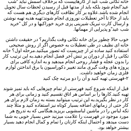
خانه تکانی شب عید از کارهاییست که برخلاف اسمش نباید “شب
عید”انجام شود بلکه باید از مدتها قبل از رسیدن لحظات سال تحویل
انجام شده باشد.علاوه بر کار نظافت کارهای دیگری هم هست که
باید از حالا تا آخر تعطیلات نوروزی انجام شوند:تهیه هدیه تهیه نوشتن
و ارسال کارت تبریک شیرینی پزی خرید خوراکیها و در کل “خرید
شب عید”و پذیرایی از مهمانها.
خوب حالا چطور برای خانه تکانی وقت بگذاریم؟ در حقیقت داشتن
خانه ای نظیف در طی تعطیلات به خصوص اگر از روش صحیحی
استفاده کنید ساده تر از چیزیست که تصور میکنید.مرحله اول؟ خانه
تکانی را قبل از دوران پر تنش آخر فصل انجام دهید.به این ترتیب کار
را بدون عجله و فشار روحی انجام میدهید و به اندازه کافی برای
پروژه های وقت گیری مانند تغییر دکوراسیون یا برق انداختن لوازم
فلزی زمان خواهید داشت.
۲-فهرستی تهیه کنید و آن را دو مرتبه چک کنید
قبل از اینکه شروع کنید فهرستی از تمام چیزهایی که باید تمیز شوند
تهیه کنید.کارها را بر اساس هر اتاق تقسیم کنید و زمانی برای هر
کار در نظر بگیرید.به این ترتیب میتوانید بسته به زمان لازم برای هر
کار حتی از زمانهای اضافه بسیار کوتاه نیز استفاده کنید و مثلا چند
تکه لباس را در ماشین لباسشویی بریزید.هنگامی که به تدریج هر
مورد موجود در فهرست را علامت میزنید حس بسیار خوبی به شما
دست میدهد و احتمال اینکه کارتان را تمام و کمال انجام دهید بسیار
بیشتر خواهد بود.