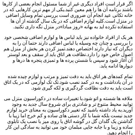
اگر قرار است افراد دیگری غیر از شما مسئول انجام بعضی از کارها
باشند برنامه آن ها را هم معین کنید.یکی از مهم ترین کارهایی که در
خانه تکانی عید انجام آن ضروری است بررسی تمام وسایل اضافی
در منزل است.کلیه لوازم اضافی که در یک سال گذشته از آن ها
استفاده نکرده اید به بهانه «روز مبادا»در منزل نگه داری نکنید.
هر یک از افراد خانواده نیز باید لباس ها و لوازم اضافی شخصی خود
را بررسی و چنان چه وسیله یا لباس اضافی دارند حتما آن را به
دیگران که نیاز دارند اختصاص دهند.تمیز کردن هر بخش از منزل هم
اصول خاص خود را دارد.نظافت هر اتاق باید از سقف و بعد لوستر
آن آغاز شود و سپس با شستن پرده ها و تمیزی پنجره ها درها و
دیوارها ادامه یابد.
تمام کمدهای هر اتاق باید به دقت تمیز و مرتب و لوازم چیده شده
در آن یادداشت و به در کمد نصب شود.تک تک لوازمی که در یک اتاق
است باید به دقت نظافت گردگیری و لکه گیری شود.
ملافه ها شسته و اتو شود.با تغییرات ساده در دکوراسیون منزل می
توانید محیط متنوع تر و شادتری برای شروع سال جدید به وجود
آورید.به یاد داشته باشید که تغییر دکوراسیون به معنای خرید لوازم
جدید نیست بلکه شما با کار دستی های ساده و کم خرج اما زیبا با
گذاشتن یک گلدان گل در گوشه اتاق یا روی میز با نصب یک تابلوی
ساده و زیبا و با جابه جایی مبلمان خود می توانید به سادگی این کار
را انجام دهید.