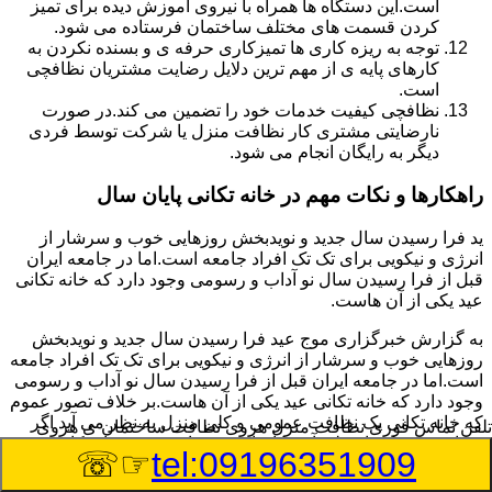
است.این دستگاه ها همراه با نیروی آموزش دیده برای تمیز
کردن قسمت های مختلف ساختمان فرستاده می شود.
توجه به ریزه کاری ها تمیزکاری حرفه ی و بسنده نکردن به
کارهای پایه ی از مهم ترین دلایل رضایت مشتریان نظافچی
است.
نظافچی کیفیت خدمات خود را تضمین می کند.در صورت
نارضایتی مشتری کار نظافت منزل یا شرکت توسط فردی
دیگر به رایگان انجام می شود.
راهکارها و نکات مهم در خانه تکانی پایان سال
ید فرا رسیدن سال جدید و نویدبخش روزهایی خوب و سرشار از
انرژی و نیکویی برای تک تک افراد جامعه است.اما در جامعه ایران
قبل از فرا رسیدن سال نو آداب و رسومی وجود دارد که خانه تکانی
عید یکی از آن هاست.
به گزارش خبرگزاری موج عید فرا رسیدن سال جدید و نویدبخش
روزهایی خوب و سرشار از انرژی و نیکویی برای تک تک افراد جامعه
است.اما در جامعه ایران قبل از فرا رسیدن سال نو آداب و رسومی
وجود دارد که خانه تکانی عید یکی از آن هاست.بر خلاف تصور عموم
که خانه تکانی یک نظافت عمومی و کلی منزل به نظر می آید اگر
تلفن تماس فوری
نظافت منزل هروی نظافت ساختمان ی هروی
بخواهیم به طور اصولی آن را انجام دهیم باید به برخی از نکات توجه
☞☏
tel:09196351909
بیشتر داشته باشیم.