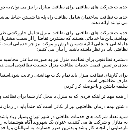
خدمات شرکت های نظافتی برای نظافت منازل را نیز می توان به د
خدمات نظافت ساختمان شامل نظافت راه پله ها شستن حیاط نماشویی
می توانند ارائه دهند.
خدمات شرکت های نظافتی برای نظافت منزل شامل:جاروکشی طی ک
بهداشتی.این ها خدماتی هستند که بیشترین تقاضا را از سمت مشتریان
ها باغبانی جابجایی اثاثیه شستن فرش و موکت نیز جز خدماتی است ک
نظافتی باید در نظر داشته باشید را بیان می کنیم:
دستمزد نظافتچی برای نظافت منزل نیز به صورت ساعتی محاسبه می ش
بعدی در تعیین قیمت خدمات نظافت منزل جنسیت نظافتچی است.دستمزد
برای کارهای نظافت منزل باید تمام نکات بهداشتی رعایت شود.استف
طرف نظافتچی است.
سلیقه داشتن و باحوصله کار کردن.
از همه مهم تر اینکه فردی که به منزل یا محل کار شما برای نظافت و
داشتن بیمه درمان نظافتچی نیز از نکاتی است که حتماً باید در زما
شاید تعداد شرکت های خدمات نظافتی در شهر تهران بسیار زیاد باشد؛ ا
به منازل و شرکت ها می کنند.به عنوان یک شهروند آگاه هوشمندانه ر
نارضایتی از انجام کار باشد و بدترین ضرر خسارت به اموالتان و یا خ