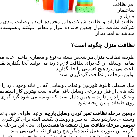
امر نظافت
ساختمان
منزل و
نظافت ادارات و نظافت شرکت ها در محدوده باشد و رضایت مندی مشتر
شرکت نظافت منزل چندین خانواده امرار و معاش میکنند و همیشه 
میباشد.به امید دیدار.
نظافت منزل چگونه است؟
طریقه نظافت منزل هر شخص بسته به نوع و معماری داخلی خانه می ت
تمامی وسایلی را که برای نظافت لازم دارید می توانید آنجا بگذارید ب
باعث می شود هیچ قسمتی را جا نگذارید.
اولین مرحله در نظافت گردگیری است
مبل صندلی تابلوها تلوزیون و تمامی وسایلی که در خانه وجود دارد ر
لکه هایی از قبل رو برخی وسایل باقی مانده است بهترین کار استفا
و خاک را دربر دارند به همین دلیل است که توصیه می شود گرد گیری ا
روی طبقات پایین ریخته شود.
دومین مرحله نظافت تمیز کردن وسایل پارچه ای
:به اطراف خود و تما
وسیله ی بخارشو دستی به سر و رویشان بکشید البته برای گردگیری می
سومین مرحله نظافت منزل شیشه ها هست
:برای انجام این مرحله
اگر به این صورت عمل کنید دیگر هیچ ردی از لکه باقی نمی ماند.
چهارمین مرحله نظافت تمام سطوح است:تمام سطوح اعم از کف لبه ی 