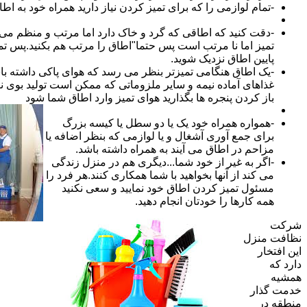
-تمام لوازمی را که برای تمیز کردن نیاز دارید همراه خود به اطا
-دقت کنید که اطاقی که گرد و خاک دارد اما مرتب و منظم می ب
تمیز اما نا مرتب است پس حتما"اطاق را مرتب هم بکنید.پس تم
پایین اطاق نزدیک شوید.
-یک اطاق هنگامی تمیزتر بنظر می رسد که هوای پاکی داشته با
غذاهای آماده نیمه و سایر ملزوماتی که ممکن است تولید بوی نام
باز کردن پنجره ها بگذارید هوای تمیز وارد اطاق شما شود
-همواره همراه خود یک یا دو سطل یا کیسه بزرگ
برای جمع آوری آشغال و یا لوازمی که بنظر اضافه یا
مزاحم در اطاق می آیند به همراه داشته باشد.
-اگر به غیر از خود شما...دیگری هم در منزل زندگی
می کند از آنها بخواهید با شما همکاری کنند.هر فرد را
مسئول تمیز کردن اطاق خود نمایید و سعی نکنید
همه کارها را خودتان انجام دهید.
شرکت
نظافت منزل
این افتخار
دارد که
همشیه
خدمت گذار
منطقه در