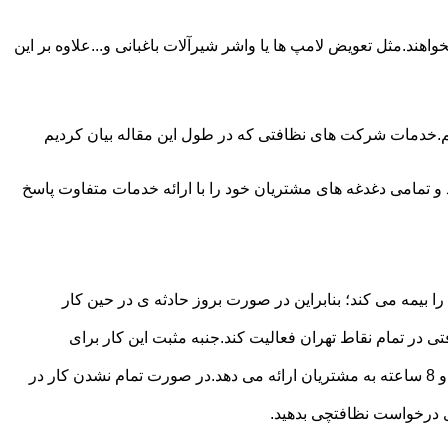
ند.مثل تعویض لامپ ها یا واشر شیرآلات باغبانی و...علاوه بر این
م.خدمات شرکت های نظافتی که در طول این مقاله بیان کردیم
و تمامی دغدغه های مشتریان خود را با ارائه خدمات متفاوت پاسخ
بیمه می کند؛ بنابراین در صورت بروز حادثه ی در حین کار
در تمام نقاط تهران فعالیت کند.جنبه مثبت این کار برای
نظافچی قیمت کاملاً شفاف برای دستمزد نظافتچی مشخص کرده است.این شرکت برای تعیین دستمزد پلن قیمتی 4 ساعته 6 ساعته و 8 ساعته به مشتریان ارائه می دهد.در صورت تمام نشدن کار در