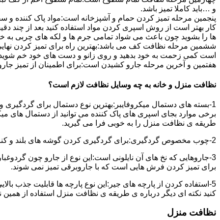
و …باید کاملا تمیز باشد.
پنجمین مرحله تمیز کردن حمام و آشپزخانه است:مواد پاک کننده و سفی
کار بهتر است از روش اسپری کردن مواد استفاده کنید بعد از چند دقیق
ها را بشوید چون باعث می شواد تمامی جرم ها و لکه های چربی به خ
ششمین مرحله نظافت کف می باشد:بهترین راه برای تمیز کردن نهای
است کمی زحمت به خود بدهید و روی زانو و دست های خود خم شوید سپ
هفتمین و آخرین مرحله جارو کشیدن است:برای اطمینان از تمیز جارو کش
نظافت منزل و خانه به چه وسایل نظافت لازم است؟
1-بسته های دستمال میکروفایبر:بهترین نوع دستمال برای گردگیری و
برخی موارد بجای اسپری های پاک کننده می توانید از دستمال های می
طریقه ی نظافت منزل را به خوبی فرا می گیرید.
2-چوب مخصوص گردگیری:برای گردگیری کردن گوشه های بلند و کناره هایی که دسترسی به آن سخت است استفاده می شود بهتر از در سر این چوب یک دستمال میکروفایبر وصل کنید.
3-جاروهایی که نخ های آن نایلونی است:این نوع از جارو چون گردوغبار
برای تمیز کردن فرش هایی است که با جاروبرقی تمیز نمی شوند.
5-استفاده کردن از پارچه های جیر:این نوع پارچه ها قابلیت جذب بال
کنید نکته ای دیگر درباره ی طریقه ی نظافت منزل استفاده از همین ن
نظافت منزل