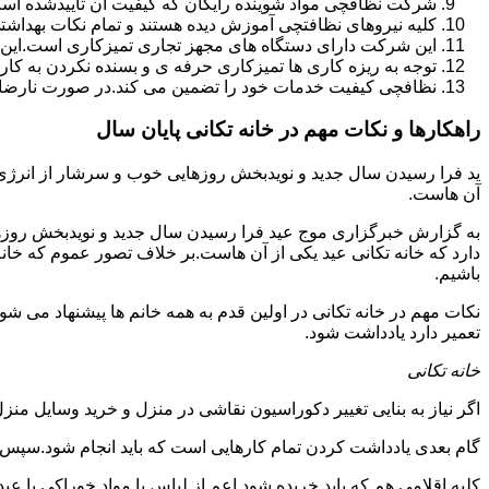
شرکت نظافچی مواد شوینده رایگان که کیفیت آن تأییدشده است
کلیه نیروهای نظافتچی آموزش دیده هستند و تمام نکات بهداشت
این شرکت دارای دستگاه های مجهز تجاری تمیزکاری است.این 
توجه به ریزه کاری ها تمیزکاری حرفه ی و بسنده نکردن به کا
نظافچی کیفیت خدمات خود را تضمین می کند.در صورت نارضای
راهکارها و نکات مهم در خانه تکانی پایان سال
ید فرا رسیدن سال جدید و نویدبخش روزهایی خوب و سرشار از انرژی و 
آن هاست.
به گزارش خبرگزاری موج عید فرا رسیدن سال جدید و نویدبخش روزهای
دارد که خانه تکانی عید یکی از آن هاست.بر خلاف تصور عموم که خانه
باشیم.
نکات مهم در خانه تکانی در اولین قدم به همه خانم ها پیشنهاد می شود ک
تعمیر دارد یادداشت شود.
خانه تکانی
اگر نیاز به بنایی تغییر دکوراسیون نقاشی در منزل و خرید وسایل منزل 
گام بعدی یادداشت کردن تمام کارهایی است که باید انجام شود.سپس کا
کلیه اقلامی هم که باید خریده شود اعم از لباس یا مواد خوراکی یا عید