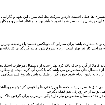
ی ها خیلی اهمیت دارد.و شرکت نظافت منزل این تعهد و گارانتی را ب
دعای خیرشان پشت سر شما عزیز خواهد بود.ما منتظر تماس و همکار
واند متفاوت باشد برای منازلی که دوبلکس هستند یا دوطبقه بهتری
قیه مراحل کار نیز بهتر است از بالا شروع شود مانند گردگیری کتابخانه
ا باید کاملا از گرد و خاک پاک کرد بهتر است از دستمال مرطوب استفا
ده از دستمال های مخصوص می باشد که با کمی آب گرم نتیجه ی مطلوب
ز بالا به پایین انجام شود چون اگر از طبقات پایین شروع کنید هنگام
می اتاق ها سر بزنید ملحفه ها و روتختی ها را عوض کنید پتو و روبالشتی 
 توانید از جاروبرقی هم کمک بگیرید.
 به دو عدد دستمال مخصوص نیاز دارید یکی مرطوب برای گرفتن خاک 
پنجره ها روی کابینت ها سطح اپن و جاهای که در دسترس است را با