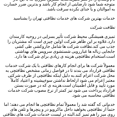
متوجه شما شود نارضایتی از انجام کار باشد و بدترین ضرر خسارت
به اموالتان و یا خدای نکرده سرقت باشد.
خدمات بهترین شرکت های خدمات نظافتی تهران را بشناسید
نظافت شرکت
تمیزی همیشگی محیط شرکت تأثیر بسزایی در روحیه کارمندان
دارد.علاوه بر این ظاهر شرکت اولین چیزی است که مشتریان را
جذب می کند.نظافت شرکت ها شامل جاروکشی طی کشی
جابجایی زباله ها غبارروبی شستشوی سرویس های بهداشتی
است.استخدام نظافتچی هزینه ی زیادی برای شرکت ها دارد.
معمولاً شرکت ها برای انجام کارهای نظافتی با یک شرکت خدمات
نظافتی قرارداد می بندند تا در فواصل زمانی مشخص نظافتچی به
محل شرکت اعزام کنند.به دلیل اینکه نظافتچی از طرف شرکتی
معتبر اعزام می شود ازلحاظ نداشتن سوءپیشینه و اعتیاد کاملاً
مورد تأیید و قابل اطمینان است.هزینه ی که در صورت بستن
قرارداد پرداخت می شود نیز کمتر از نرخ مصوب شرکت خدمات
نظافتی محاسبه می شود.
خدماتی که گفته شد را معمولاً تمام نظافتچی ها انجام می دهند؛ اما
حتماً از نظافتچی بخواهید داخل ماکرویو در و پنچرها و تلفن های
روی میز را هم تمیز کند.البته در لیست خدمات شرکت های نظافتی