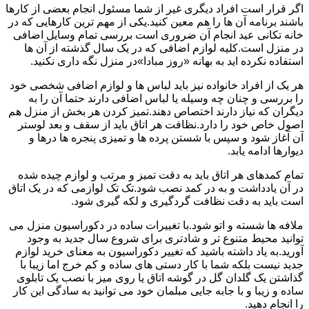
اگر قرار است افراد دیگری غیر از شما مسئول انجام بعضی از کارها
باشند برنامه آن ها را هم معین کنید.یکی از مهم ترین کارهایی که در
خانه تکانی عید انجام آن ضروری است بررسی تمام وسایل اضافی
در منزل است.کلیه لوازم اضافی که در یک سال گذشته از آن ها
استفاده نکرده اید به بهانه «روز مبادا»در منزل نگه داری نکنید.
هر یک از افراد خانواده نیز باید لباس ها و لوازم اضافی شخصی خود
را بررسی و چنان چه وسیله یا لباس اضافی دارند حتما آن را به
دیگران که نیاز دارند اختصاص دهند.تمیز کردن هر بخش از منزل هم
اصول خاص خود را دارد.نظافت هر اتاق باید از سقف و بعد لوستر
آن آغاز شود و سپس با شستن پرده ها و تمیزی پنجره ها درها و
دیوارها ادامه یابد.
تمام کمدهای هر اتاق باید به دقت تمیز و مرتب و لوازم چیده شده
در آن یادداشت و به در کمد نصب شود.تک تک لوازمی که در یک اتاق
است باید به دقت نظافت گردگیری و لکه گیری شود.
ملافه ها شسته و اتو شود.با تغییرات ساده در دکوراسیون منزل می
توانید محیط متنوع تر و شادتری برای شروع سال جدید به وجود
آورید.به یاد داشته باشید که تغییر دکوراسیون به معنای خرید لوازم
جدید نیست بلکه شما با کار دستی های ساده و کم خرج اما زیبا با
گذاشتن یک گلدان گل در گوشه اتاق یا روی میز با نصب یک تابلوی
ساده و زیبا و با جابه جایی مبلمان خود می توانید به سادگی این کار
را انجام دهید.