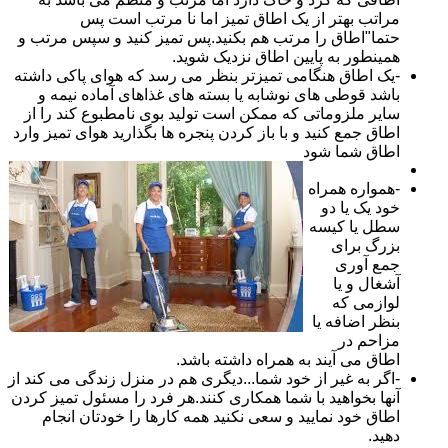
مراتب بهتر از یک اطاق تمیز اما نا مرتب است پس
حتما"اطاق را مرتب هم بکنید.پس تمیز کنید و سپس مرتب و
همینطور به پایین اطاق نزدیک شوید.
-یک اطاق هنگامی تمیزتر بنظر می رسد که هوای پاکی داشته
باشد قوطی های نوشابه یا بسته های غذاهای آماده نیمه و
سایر ملزوماتی که ممکن است تولید بوی نامطبوع کند را از
اطاق جمع کنید و با باز کردن پنجره ها بگذارید هوای تمیز وارد
اطاق شما شود
-همواره همراه
خود یک یا دو
سطل یا کیسه
بزرگ برای
جمع آوری
آشغال و یا
لوازمی که
بنظر اضافه یا
مزاحم در
اطاق می آیند به همراه داشته باشد.
-اگر به غیر از خود شما...دیگری هم در منزل زندگی می کند از
آنها بخواهید با شما همکاری کنند.هر فرد را مسئول تمیز کردن
اطاق خود نمایید و سعی نکنید همه کارها را خودتان انجام
دهید.