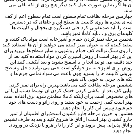
آن ها اگر به این صورت عمل کنید دیگر هیچ ردی از لکه باقی نمی
ماند.
چهارمین مرحله نظافت تمام سطوح است:تمام سطوح اعم از کف
لبه ی پنجره ها روی کابینت ها سطح اپن و جاهای که در دسترس
است را باید ضدعفونی کرد حتی دستگیره ی یخچال و کابینت ها
کلیدهای برق و …باید کاملا تمیز باشد.
پنجمین مرحله تمیز کردن حمام و آشپزخانه است:مواد پاک کننده و
سفید کننده که به عنوان تمیز کننده می خواهید از آن ها استفاده کنید
را روی سنگ توالت کف حمام روشویی و سایر سطح ها بریزید برای
این کار بهتر است از روش اسپری کردن مواد استفاده کنید بعد از
چند دقیقه می توانید آنجا را با اسفنج بشوید و بعد آبکشی کنید این
روش برای آشپزخانه نیز جوابگو است حتی می توانید داخل و سطح
بیرونی کابینت ها را بشوید چون باعث می شواد تمامی جرم ها و
لکه های چربی به خوبی پاک شود.
ششمین مرحله نظافت کف می باشد:بهترین راه برای تمیز کردن
نهایی کف بعد از آبکشی کردن خشک کردن آن توسط دستمال یا تی
های مخصوص است برای اینکه کاملا مطمئن شوید برق افتاده است
بهتر است کمی زحمت به خود بدهید و روی زانو و دست های خود
خم شوید سپس این کار را انجام دهید.
هفتمین و آخرین مرحله جارو کشیدن است:برای اطمینان از تمیز
جارو کشیدن بهتر است از اتاق ها شروع کنید و بعد به طرف نشیمن
و اتاق پذیرایی پیش بروید و این کار را تا راهرو یا نزدیک در ورودی
انجام دهید.