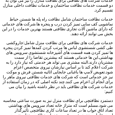
خدمات شرکت های نظافتی برای نظافت منازل را نیز می توان به
دو قسمت خدمات نظافت ساختمان و خدمات نظافت داخلی منازل
تقسیم کرد.
خدمات نظافت ساختمان شامل نظافت راه پله ها شستن حیاط
نماشویی کف سابی تمیز کردن درب و پنجره ها.شرکت های خدماتی
که دارای ماشین آلات تجاری نظافتی هستند بهترین خدمات را در این
بخش می توانند ارائه دهند.
خدمات شرکت های نظافتی برای نظافت منزل شامل:جاروکشی
طی کشی شستشوی لباس ها مرتب کردن کمدها تمیز کردن پنجره
ها تمیز کردن همه قسمت های آشپزخانه شستشوی سرویس های
بهداشتی.این ها خدماتی هستند که بیشترین تقاضا را از سمت
مشتریان دارند.البته مشتری می تواند هر خدمتی که نیاز دارد را به
شرکت اعلام کند تا بر اساس نیازشان نیروی متخصص اعزام
شود.تعویض لامپ ها باغبانی جابجایی اثاثیه شستن فرش و موکت
نیز جز خدماتی است که شرکت های خدمات نظافتی نیروی ماهر را
برای انجام آن اعزام می کنند.چند نکته اصلی که در زمان استفاده از
خدمات شرکت های نظافتی باید در نظر داشته باشید را بیان می
کنیم:
دستمزد نظافتچی برای نظافت منزل نیز به صورت ساعتی محاسبه
می شود.مسلم است که متراژ خانه تعداد سرویس های بهداشتی
تعداد اتاق خواب ها در تعداد ساعات کاری نظافتچی تأثیرگذار