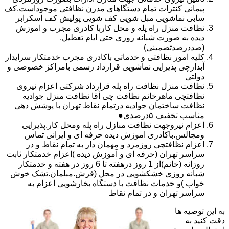
پیمانی کنترات تمام دستگاهای مدرن نظافتی موجوداست.کف
سابی نماشویی مبل شویی کف شویی پولیش کف اسکرابر
نظافت منزل راه پله و محل کاربا کادری مجرب و اموزش
دیده به صورت شبانه روزی حتی ایام تعطیل.
(صددرصدتضمینی)
کلیه امور نظافتی و خدماتی باکادری مجرب خدمتکار سرایدار
آبدارچی پذیرایی نماشویی قرارداد رسمی بامراکز خصوصی و
دولتی
نظافت منزل نظافت راه پله قرارداد شرکتی اعزام نیروی
نظافتچی ماهرخانم نظافت چی آقا نظافت منزل جوادیه
نظافت ساختمان جوادیه درتمام نقاط تهران با پوشش دهی
مناسب تخفیف ۵درصدی●
اعزام نیروجهت نظافت منازل راه پله ومحل کار.پذیرایی
ومجالس.باکادری اموزش دیده حرفه ای و ایرانی تماس
اعزام نظافتچی روزمزد و مهمان دار به تمام نقاط و در
سراسر تهران (حرفه ای و آموزش دیده )اعزام خدمتکار ثابت
روزانه (خانم)از 1 روز درهفته تا 6 روز در هفته و خدمتکار
شبانه روزی خشکشویی در محل (فرش.مبلمان.تشک خوش
خواب )و خدمات نظافت با دستگاه بخارشویی اعزام به
سراسر تهران و در تمام نقاط
به این توصیه ها
دقت کنید به