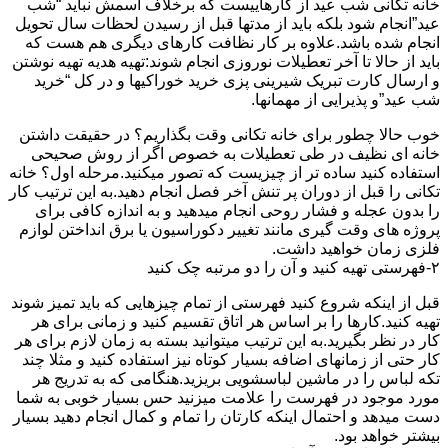
خانه تکانی شب عید از کارهاییست که برخلاف اسمش نباید “شب
عید”انجام شود بلکه باید از مدتها قبل از رسیدن لحظات سال تحویل
انجام شده باشد.علاوه بر کار نظافت کارهای دیگری هم هست که
باید از حالا تا آخر تعطیلات نوروزی انجام شوند:تهیه هدیه تهیه نوشتن
و ارسال کارت تبریک شیرینی پزی خرید خوراکیها و در کل “خرید
شب عید”و پذیرایی از مهمانها.
خوب حالا چطور برای خانه تکانی وقت بگذاریم؟ در حقیقت داشتن
خانه ای نظیف در طی تعطیلات به خصوص اگر از روش صحیحی
استفاده کنید ساده تر از چیزیست که تصور میکنید.مرحله اول؟ خانه
تکانی را قبل از دوران پر تنش آخر فصل انجام دهید.به این ترتیب کار
را بدون عجله و فشار روحی انجام میدهید و به اندازه کافی برای
پروژه های وقت گیری مانند تغییر دکوراسیون یا برق انداختن لوازم
فلزی زمان خواهید داشت.
۲-فهرستی تهیه کنید و آن را دو مرتبه چک کنید
قبل از اینکه شروع کنید فهرستی از تمام چیزهایی که باید تمیز شوند
تهیه کنید.کارها را بر اساس هر اتاق تقسیم کنید و زمانی برای هر
کار در نظر بگیرید.به این ترتیب میتوانید بسته به زمان لازم برای هر
کار حتی از زمانهای اضافه بسیار کوتاه نیز استفاده کنید و مثلا چند
تکه لباس را در ماشین لباسشویی بریزید.هنگامی که به تدریج هر
مورد موجود در فهرست را علامت میزنید حس بسیار خوبی به شما
دست میدهد و احتمال اینکه کارتان را تمام و کمال انجام دهید بسیار
بیشتر خواهد بود.