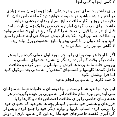
۳-کمی اینجا و کمی آنجا
برای داشتن خانه ای تمیز و درخشان نباید لزوما زمان ممتد زیادی
در اختیار داشته باشید.در حقیقت خواهید دید که اختصاص دادن ۳۰
دقیقه در روز به کار نظافت نتایج بسیار رضایت بخشی خواهد
داشت.برای مرتب کردن لوازم و خرده ریزها یک زمان ثابت مانند
قبل از خواب یا قبل از صبحانه را کنار بگذارید در این فاصله میتوانید
به نظافت هم بپردازید مثلا بعد از دوش صبحگاهی آینه حمام را تمیز
کنید و یا کف وان را با کمی پودر یا مایع مخصوص برق بیاندازید.
۴-گاهی میانبر زدن اشکالی ندارد
اگر تا اینجا هر توصیه ای را به جز مورد اول عملی کرده و یا به هر
علت دیگر وقت کم آورده اید نگران نشوید.بخشهای اساسی و
بیرونی خانه مانند پرده ها فرش و مبلمان را تمیز کرده و نظافت
داخل کمدها کابینتها و قسمتهای “مخفی”را به مدتی بعد موکول کنید
اما فراموشش نکنید!
۵-همه کارها را به تنهایی انجام ندهید
این عید تنها عید شما نیست و تنها دوستان و خانواده شما به منزلتان
نمی آیند پس نباید تمام نظافت آنرا به تنهایی بر عهده بگیرید.در هر
هفته زمان خاصی را برای نظافت اختصاص داده و کارها را با
فرزندان و همسر خود تقسیم کنید.از بچه ها بخواهید که تختهای خود
را مرتب کرده اسباب بازیها و لوازم دیگر خود را جمع کرده و پس از
گردگیری قفسه ها سرجای خود بگذارند.این کار نه تنها باری از دوش