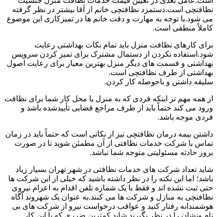
است.عامل بعدی در تعیین قیمت خدمات نظافت منزل جنسیت
نظافتچی است.دستمزد نظافتچی خانم از آقا بیشتر در نظر گرفته
می شود.با توجه به مهارت و دقت خانم ها در تمیزکاری این موضوع
کاملاً منطقی است.
برای کارهای نظافت منزل باید تمام نکات بهداشتی رعایت
شود.استفاده نکردن از دستمال مشترک برای تمیز کردن سرویس
بهداشتی و قسمت های دیگر منزل بهترین معیار برای رعایت اصول
بهداشتی از طرف نظافتچی است.
سلیقه داشتن و باحوصله کار کردن.
از همه مهم تر اینکه فردی که به منزل یا محل کار شما برای نظافت
ورود می کند حتماً باید از طرف مراجع قضایی تأییدشده باشد و
فردی موجه باشد.
داشتن بیمه درمان نظافتچی نیز از نکاتی است که حتماً باید در زمان
تماس با شرکت خدمات نظافتی از آن مطمئن شوید تا در صورت
بروز حادثه مسئولیتی متوجه شما نباشد.
شاید تعداد شرکت های خدمات نظافتی در شهر تهران بسیار زیاد
باشد؛ اما این نکته را در نظر داشته باشید که خیلی از این شرکت ها
حتی ثبت نشده اند و فقط با یک شماره تلفن اقدام به اعزام نیروی
نظافتچی به منازل و شرکت ها می کنند.به عنوان یک شهروند آگاه
هوشمندانه رفتار کنید و عواقب درخواست نیرو از شرکت های بی
نام ونشان را در نظر بگیرید.شاید کمترین ضرری که با این کار