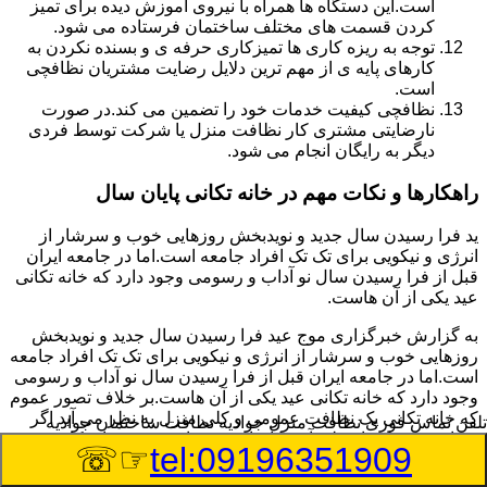
است.این دستگاه ها همراه با نیروی آموزش دیده برای تمیز
کردن قسمت های مختلف ساختمان فرستاده می شود.
توجه به ریزه کاری ها تمیزکاری حرفه ی و بسنده نکردن به
کارهای پایه ی از مهم ترین دلایل رضایت مشتریان نظافچی
است.
نظافچی کیفیت خدمات خود را تضمین می کند.در صورت
نارضایتی مشتری کار نظافت منزل یا شرکت توسط فردی
دیگر به رایگان انجام می شود.
راهکارها و نکات مهم در خانه تکانی پایان سال
ید فرا رسیدن سال جدید و نویدبخش روزهایی خوب و سرشار از
انرژی و نیکویی برای تک تک افراد جامعه است.اما در جامعه ایران
قبل از فرا رسیدن سال نو آداب و رسومی وجود دارد که خانه تکانی
عید یکی از آن هاست.
به گزارش خبرگزاری موج عید فرا رسیدن سال جدید و نویدبخش
روزهایی خوب و سرشار از انرژی و نیکویی برای تک تک افراد جامعه
است.اما در جامعه ایران قبل از فرا رسیدن سال نو آداب و رسومی
وجود دارد که خانه تکانی عید یکی از آن هاست.بر خلاف تصور عموم
که خانه تکانی یک نظافت عمومی و کلی منزل به نظر می آید اگر
تلفن تماس فوری
نظافت منزل جوادیه نظافت ساختمان جوادیه
بخواهیم به طور اصولی آن را انجام دهیم باید به برخی از نکات توجه
☞☏
tel:09196351909
بیشتر داشته باشیم.