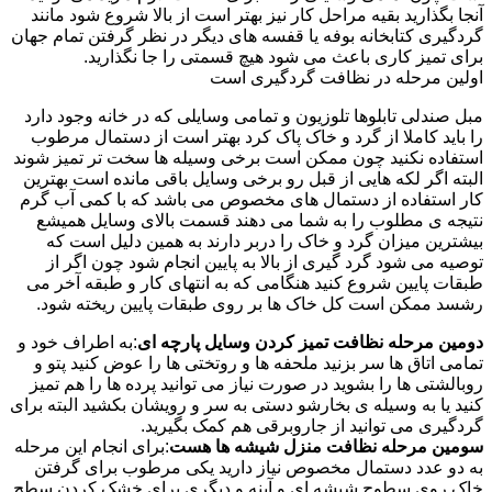
آنجا بگذارید بقیه مراحل کار نیز بهتر است از بالا شروع شود مانند
گردگیری کتابخانه بوفه یا قفسه های دیگر در نظر گرفتن تمام جهان
برای تمیز کاری باعث می شود هیچ قسمتی را جا نگذارید.
اولین مرحله در نظافت گردگیری است
مبل صندلی تابلوها تلوزیون و تمامی وسایلی که در خانه وجود دارد
را باید کاملا از گرد و خاک پاک کرد بهتر است از دستمال مرطوب
استفاده نکنید چون ممکن است برخی وسیله ها سخت تر تمیز شوند
البته اگر لکه هایی از قبل رو برخی وسایل باقی مانده است بهترین
کار استفاده از دستمال های مخصوص می باشد که با کمی آب گرم
نتیجه ی مطلوب را به شما می دهند قسمت بالای وسایل همیشع
بیشترین میزان گرد و خاک را دربر دارند به همین دلیل است که
توصیه می شود گرد گیری از بالا به پایین انجام شود چون اگر از
طبقات پایین شروع کنید هنگامی که به انتهای کار و طبقه آخر می
رشسد ممکن است کل خاک ها بر روی طبقات پایین ریخته شود.
دومین مرحله نظافت تمیز کردن وسایل پارچه ای
:به اطراف خود و
تمامی اتاق ها سر بزنید ملحفه ها و روتختی ها را عوض کنید پتو و
روبالشتی ها را بشوید در صورت نیاز می توانید پرده ها را هم تمیز
کنید یا به وسیله ی بخارشو دستی به سر و رویشان بکشید البته برای
گردگیری می توانید از جاروبرقی هم کمک بگیرید.
سومین مرحله نظافت منزل شیشه ها هست
:برای انجام این مرحله
به دو عدد دستمال مخصوص نیاز دارید یکی مرطوب برای گرفتن
خاک روی سطوح شیشه ای و آینه و دیگری برای خشک کردن سطح