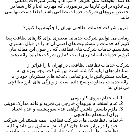
ها کمک بخواهند.مثل تعویض لامپ ها یا واشر شیرآلات باغبانی
و...علاوه بر این کارها نیز درصورتی که مهارت انجام کار شما در
تخصص نیروهای شرکت خدمات نظافتی باشد قطعاً دست تنها نمی
مانید.
بهترین شرکت خدمات نظافتی تهران را چگونه پیدا کنیم؟
زمانی می توانیم شرکت خدماتی معتبری برای کارهای نظافت پیدا
کنیم که خدمات و مسئولیت های اصلی آن ها را در قبال مشتری
بشناسیم.خدمات شرکت های نظافتی که در طول این مقاله بیان
کردیم خدمات استانداردی است که این شرکت ها باید ارائه دهند.
شرکت خدمات نظافتی نظافچی در تهران پا را فراتر از
استانداردهای اولیه گذاشته است.این شرکت توجه ویژه ی به
رضایت مشتریانش دارد و تمامی دغدغه های مشتریان خود را با
ارائه خدمات متفاوت پاسخ داده است.از ویژگی های بارز نظافچی
می توان به:
استخدام نیروی کار بومی
عدم استخدام نیروهای خارجی بی تجربه و فاقد مدارک هویتی
ملزم دانستن داشتن گواهی عدم سو پیشینه و عدم اعتیاد
برای استخدام نظافتچی
تمامی نظافتچی های شرکت نظافچی بیمه هستند.این شرکت
خود را در برابر حفظ جان کارکنانش مسئول می داند و کلیه
نظافتچی ها را بیمه می کند؛ بنابراین در صورت بروز حادثه ی