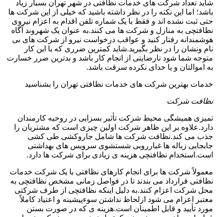
شاید تعداد شرکت های خدمات نظافتی در شهر تهران بسیار زیاد
باشد؛ اما این نکته را در نظر داشته باشید که خیلی از این شرکت ها
حتی ثبت نشده اند و فقط با یک شماره تلفن اقدام به اعزام نیروی
نظافتچی به منازل و شرکت ها می کنند.به عنوان یک شهروند آگاه
هوشمندانه رفتار کنید و عواقب درخواست نیرو از شرکت های بی
نام ونشان را در نظر بگیرید.شاید کمترین ضرری که با این کار
متوجه شما شود نارضایتی از انجام کار باشد و بدترین ضرر خسارت
به اموالتان و یا خدای نکرده سرقت باشد.
خدمات بهترین شرکت های خدمات نظافتی تهران را بشناسید
نظافت شرکت
تمیزی همیشگی محیط شرکت تأثیر بسزایی در روحیه کارمندان
دارد.علاوه بر این ظاهر شرکت اولین چیزی است که مشتریان را
جذب می کند.نظافت شرکت ها شامل جاروکشی طی کشی
جابجایی زباله ها غبارروبی شستشوی سرویس های بهداشتی
است.استخدام نظافتچی هزینه ی زیادی برای شرکت ها دارد.
معمولاً شرکت ها برای انجام کارهای نظافتی با یک شرکت خدمات
نظافتی قرارداد می بندند تا در فواصل زمانی مشخص نظافتچی به
محل شرکت اعزام کنند.به دلیل اینکه نظافتچی از طرف شرکتی
معتبر اعزام می شود ازلحاظ نداشتن سوءپیشینه و اعتیاد کاملاً
مورد تأیید و قابل اطمینان است.هزینه ی که در صورت بستن