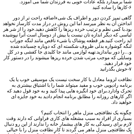
شما برمیدارد بلکه عادات خوبی به فرزندان شما می آموزد.
۶-کارها را ساده کنید
گاهی تمیز کردن دور و اطراف یک شیءاضافه راحت تر از دور
انداختن آن به نظر میرسد اما این روش در دراز مدت کارساز نخواهد
بود.با کمی نظم و ترتیب خرده ریزها را کاهش دهید.خود را از شر هر
لباسی که دیگر اندازه تان نیست یا بیش از دوسال است آنرا نپوشیده
اید راحت کنید.هر قطعه پوشاک یا شیء ناقص مانند لنگه جوراب
لنگه گوشواره بدلی ظروف شکسته ای که دوباره چسبانده شده
و…را دور بیاندازید.تهیه لوازمی مانند جا کلیدی جا کفشی و در کل
وسایلی که موجب مرتب شدن خرده ریزها میشوند را در دستور کار
خود قرار دهید.
۷-خوش بگذرانید
نظافت لزوما معادل با کار سخت نیست یک موسیقی خوب یا یک
برنامه رادیویی خوب و مفید میتواند شما را با اشتیاق بیشتری به
تحرک وادارد.برای خود انگیزه هایی پیدا کنید و به خود قول دهید که
اگر کارهای روزانه را مطابق برنامه انجام دادید به خود جایزه ای
خواهید داد.
چگونه یک نظافتچی منزل ماهر را انتخاب کنیم؟
بسیاری از افراد به سبب مشغله های کاری فراوانی که دارند وقت
لازم برای رسیدگی به کار های بیشمار خانه را ندارند از این رو دنبال
یک نظافتچی منزل ماهر می گردند تا کار نظافت منزل را با خیالی