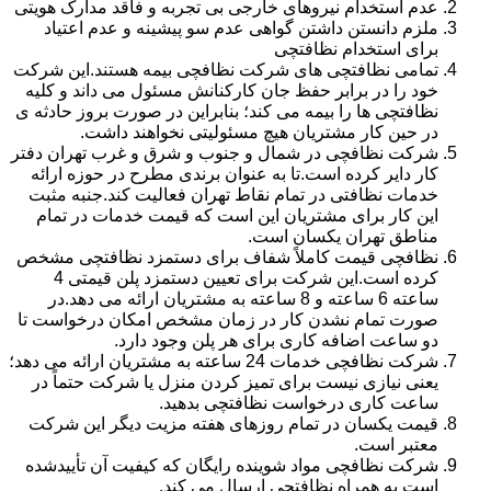
عدم استخدام نیروهای خارجی بی تجربه و فاقد مدارک هویتی
ملزم دانستن داشتن گواهی عدم سو پیشینه و عدم اعتیاد
برای استخدام نظافتچی
تمامی نظافتچی های شرکت نظافچی بیمه هستند.این شرکت
خود را در برابر حفظ جان کارکنانش مسئول می داند و کلیه
نظافتچی ها را بیمه می کند؛ بنابراین در صورت بروز حادثه ی
در حین کار مشتریان هیچ مسئولیتی نخواهند داشت.
شرکت نظافچی در شمال و جنوب و شرق و غرب تهران دفتر
کار دایر کرده است.تا به عنوان برندی مطرح در حوزه ارائه
خدمات نظافتی در تمام نقاط تهران فعالیت کند.جنبه مثبت
این کار برای مشتریان این است که قیمت خدمات در تمام
مناطق تهران یکسان است.
نظافچی قیمت کاملاً شفاف برای دستمزد نظافتچی مشخص
کرده است.این شرکت برای تعیین دستمزد پلن قیمتی 4
ساعته 6 ساعته و 8 ساعته به مشتریان ارائه می دهد.در
صورت تمام نشدن کار در زمان مشخص امکان درخواست تا
دو ساعت اضافه کاری برای هر پلن وجود دارد.
شرکت نظافچی خدمات 24 ساعته به مشتریان ارائه می دهد؛
یعنی نیازی نیست برای تمیز کردن منزل یا شرکت حتماً در
ساعت کاری درخواست نظافتچی بدهید.
قیمت یکسان در تمام روزهای هفته مزیت دیگر این شرکت
معتبر است.
شرکت نظافچی مواد شوینده رایگان که کیفیت آن تأییدشده
است به همراه نظافتچی ارسال می کند.