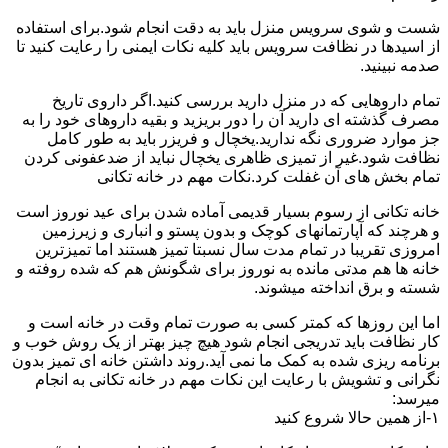
شست و شوی سرویس منزل باید به دقت انجام شود.برای استفاده
از اسیدها در نظافت سرویس باید کلیه نکات ایمنی را رعایت کنید تا
صدمه نبینید.
تمام داروهایی که در منزل دارید بررسی کنید.اگر داروی تاریخ
مصرف گذشته ای دارید آن را دور بریزید و بقیه داروهای خود را به
جز موارد ضروری نگه ندارید.یخچال و فریزر باید به طور کامل
نظافت شود.غیر از تمیزی ظاهری یخچال نباید از ضدعفونی کردن
تمام بخش های آن غفلت کرد.نکات مهم در خانه تکانی
خانه تکانی از رسوم بسیار قدیمی آماده شدن برای عید نوروز است
و هرچند که آپارتمانهای کوچک و بدون پستو و انباری و زیرزمین
امروزی تقریبا در تمام مدت سال نسبتا تمیز هستند اما تمیزترین
خانه ها هم مدتی مانده به نوروز برای شگونش هم که شده روفته و
شسته و برق انداخته میشوند.
اما این روزها که کمتر کسی به صورت تمام وقت در خانه است و
کار نظافت باید تدریجی انجام شود هیچ چیز بهتر از یک روش خوب و
برنامه ریزی شده به کمک ما نمی آید.روند داشتن خانه ای تمیز بدون
نگرانی و تشویش با رعایت این نکات مهم در خانه تکانی به انجام
میرسد:
۱-از همین حالا شروع کنید