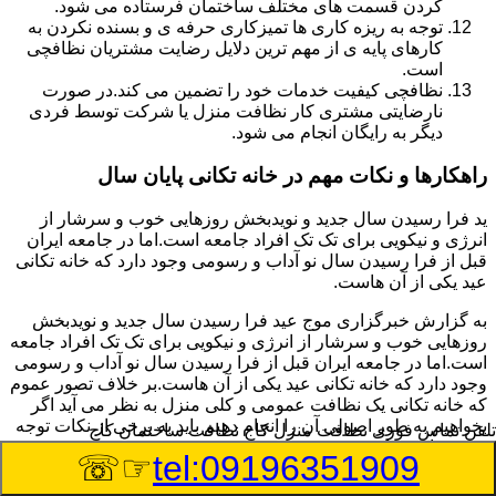
کردن قسمت های مختلف ساختمان فرستاده می شود.
توجه به ریزه کاری ها تمیزکاری حرفه ی و بسنده نکردن به
کارهای پایه ی از مهم ترین دلایل رضایت مشتریان نظافچی
است.
نظافچی کیفیت خدمات خود را تضمین می کند.در صورت
نارضایتی مشتری کار نظافت منزل یا شرکت توسط فردی
دیگر به رایگان انجام می شود.
راهکارها و نکات مهم در خانه تکانی پایان سال
ید فرا رسیدن سال جدید و نویدبخش روزهایی خوب و سرشار از
انرژی و نیکویی برای تک تک افراد جامعه است.اما در جامعه ایران
قبل از فرا رسیدن سال نو آداب و رسومی وجود دارد که خانه تکانی
عید یکی از آن هاست.
به گزارش خبرگزاری موج عید فرا رسیدن سال جدید و نویدبخش
روزهایی خوب و سرشار از انرژی و نیکویی برای تک تک افراد جامعه
است.اما در جامعه ایران قبل از فرا رسیدن سال نو آداب و رسومی
وجود دارد که خانه تکانی عید یکی از آن هاست.بر خلاف تصور عموم
که خانه تکانی یک نظافت عمومی و کلی منزل به نظر می آید اگر
بخواهیم به طور اصولی آن را انجام دهیم باید به برخی از نکات توجه
تلفن تماس فوری
نظافت منزل کاج نظافت ساختمان کاج
بیشتر داشته باشیم.
☞☏
tel:09196351909
نکات مهم در خانه تکانی در اولین قدم به همه خانم ها پیشنهاد می