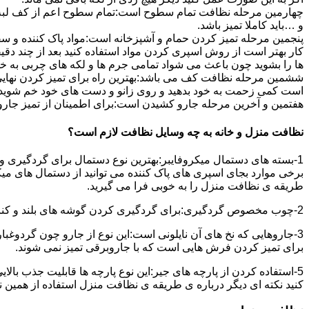
چهارمین مرحله نظافت تمام سطوح است:تمام سطوح اعم از کف لبه ی 
و …باید کاملا تمیز باشد.
پنجمین مرحله تمیز کردن حمام و آشپزخانه است:مواد پاک کننده و سفی
کار بهتر است از روش اسپری کردن مواد استفاده کنید بعد از چند دقیق
ها را بشوید چون باعث می شواد تمامی جرم ها و لکه های چربی به خ
ششمین مرحله نظافت کف می باشد:بهترین راه برای تمیز کردن نهای
است کمی زحمت به خود بدهید و روی زانو و دست های خود خم شوید سپ
هفتمین و آخرین مرحله جارو کشیدن است:برای اطمینان از تمیز جارو کش
نظافت منزل و خانه به چه وسایل نظافت لازم است؟
1-بسته های دستمال میکروفایبر:بهترین نوع دستمال برای گردگیری و
برخی موارد بجای اسپری های پاک کننده می توانید از دستمال های می
طریقه ی نظافت منزل را به خوبی فرا می گیرید.
2-چوب مخصوص گردگیری:برای گردگیری کردن گوشه های بلند و کناره هایی که دسترسی به آن سخت است استفاده می شود بهتر از در سر این چوب یک دستمال میکروفایبر وصل کنید.
3-جاروهایی که نخ های آن نایلونی است:این نوع از جارو چون گردوغبار
برای تمیز کردن فرش هایی است که با جاروبرقی تمیز نمی شوند.
5-استفاده کردن از پارچه های جیر:این نوع پارچه ها قابلیت جذب بال
کنید نکته ای دیگر درباره ی طریقه ی نظافت منزل استفاده از همین ن