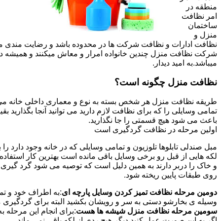
منطقه در
امر نظافت
ساختمان
منزل و
نظافت ادارات و نظافت شرکت ها در محدوده باشد و رضایت مندی مشتر
شرکت نظافت منزل چندین خانواده امرار و معاش میکنند و همیشه 
میباشد.به امید دیدار.
نظافت منزل چگونه است؟
طریقه نظافت منزل هر شخص بسته به نوع و معماری داخلی خانه می ت
تمامی وسایلی را که برای نظافت لازم دارید می توانید آنجا بگذارید ب
باعث می شود هیچ قسمتی را جا نگذارید.
اولین مرحله در نظافت گردگیری است
مبل صندلی تابلوها تلوزیون و تمامی وسایلی که در خانه وجود دارد ر
لکه هایی از قبل رو برخی وسایل باقی مانده است بهترین کار استفا
و خاک را دربر دارند به همین دلیل است که توصیه می شود گرد گیری ا
روی طبقات پایین ریخته شود.
دومین مرحله نظافت تمیز کردن وسایل پارچه ای
:به اطراف خود و تما
وسیله ی بخارشو دستی به سر و رویشان بکشید البته برای گردگیری می
سومین مرحله نظافت منزل شیشه ها هست
:برای انجام این مرحله
اگر به این صورت عمل کنید دیگر هیچ ردی از لکه باقی نمی ماند.