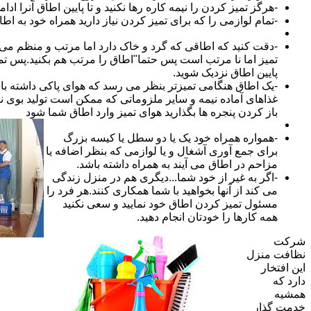
-هرگز تمیز کردن را نیمه کاره رها نکنید و تا پایین اطاق آنرا ادام
-تمام لوازمی را که برای تمیز کردن نیاز دارید همراه خود به اطا
-دقت کنید که اطاقی که گرد و خاک دارد اما مرتب و منظم می ب
تمیز اما نا مرتب است پس حتما"اطاق را مرتب هم بکنید.پس تم
پایین اطاق نزدیک شوید.
-یک اطاق هنگامی تمیزتر بنظر می رسد که هوای پاکی داشته با
غذاهای آماده نیمه و سایر ملزوماتی که ممکن است تولید بوی نام
باز کردن پنجره ها بگذارید هوای تمیز وارد اطاق شما شود
-همواره همراه خود یک یا دو سطل یا کیسه بزرگ
برای جمع آوری آشغال و یا لوازمی که بنظر اضافه یا
مزاحم در اطاق می آیند به همراه داشته باشد.
-اگر به غیر از خود شما...دیگری هم در منزل زندگی
می کند از آنها بخواهید با شما همکاری کنند.هر فرد را
مسئول تمیز کردن اطاق خود نمایید و سعی نکنید
همه کارها را خودتان انجام دهید.
شرکت
نظافت منزل
این افتخار
دارد که
همشیه
خدمت گذار