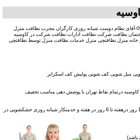
وسیه
30 در صد تخفیف بیمه رایگان 09196351909-آقای نظام دوست شبانه روزی کارگران مجرب نظافت منزل
تمان نظافت شرکت نظافت ادارات نظافت شرکت در کاوسیه
ل و خانه منزل نظافتچی منزل خدمات نظافت منزل توسط نظافتچی
شویی مبل شویی کف شویی پولیش کف اسکرابر
کاوسیه درتمام نقاط تهران با پوشش دهی مناسب تخفیف
اعزام نظافتچی روزمزد و مهمان دار به تمام نقاط و در سراسر تهران (حرفه ای و آموزش دیده )اعزام خدمتکار ثابت روزانه (خانم)از 1 روز درهفته تا 6 روز در هفته و خدمتکار شبانه روزی خشکشویی در
باشد)