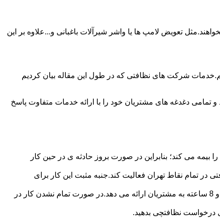
ند.مثل تعویض لامپ ها یا واشر شیرآلات باغبانی و...علاوه بر این
م.خدمات شرکت های نظافتی که در طول این مقاله بیان کردیم
و تمامی دغدغه های مشتریان خود را با ارائه خدمات متفاوت پاسخ
بیمه می کند؛ بنابراین در صورت بروز حادثه ی در حین کار
در تمام نقاط تهران فعالیت کند.جنبه مثبت این کار برای
نظافچی قیمت کاملاً شفاف برای دستمزد نظافتچی مشخص کرده است.این شرکت برای تعیین دستمزد پلن قیمتی 4 ساعته 6 ساعته و 8 ساعته به مشتریان ارائه می دهد.در صورت تمام نشدن کار در