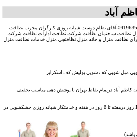
ظم آباد
30 در صد تخفیف بیمه رایگان 09196351909-آقای نظام دوست شبانه روزی کارگران مجرب نظافت
نزل نظافت ساختمان نظافت شرکت نظافت ادارات نظافت شرکت
رگر برای نظافت منزل و خانه منزل نظافتچی منزل خدمات نظافت منزل
شویی مبل شویی کف شویی پولیش کف اسکرابر
 کاظم آباد درتمام نقاط تهران با پوشش دهی مناسب تخفیف
اعزام نظافتچی روزمزد و مهمان دار به تمام نقاط و در سراسر تهران (حرفه ای و آموزش دیده )اعزام خدمتکار ثابت روزانه (خانم)از 1 روز درهفته تا 6 روز در هفته و خدمتکار شبانه روزی خشکشویی در
باشد)