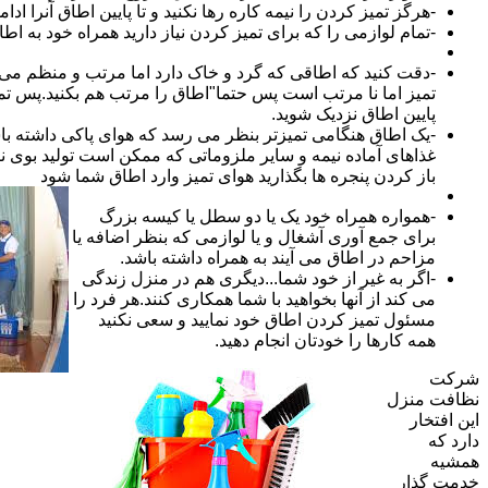
-هرگز تمیز کردن را نیمه کاره رها نکنید و تا پایین اطاق آنرا ادام
-تمام لوازمی را که برای تمیز کردن نیاز دارید همراه خود به اطا
-دقت کنید که اطاقی که گرد و خاک دارد اما مرتب و منظم می ب
تمیز اما نا مرتب است پس حتما"اطاق را مرتب هم بکنید.پس تم
پایین اطاق نزدیک شوید.
-یک اطاق هنگامی تمیزتر بنظر می رسد که هوای پاکی داشته با
غذاهای آماده نیمه و سایر ملزوماتی که ممکن است تولید بوی نام
باز کردن پنجره ها بگذارید هوای تمیز وارد اطاق شما شود
-همواره همراه خود یک یا دو سطل یا کیسه بزرگ
برای جمع آوری آشغال و یا لوازمی که بنظر اضافه یا
مزاحم در اطاق می آیند به همراه داشته باشد.
-اگر به غیر از خود شما...دیگری هم در منزل زندگی
می کند از آنها بخواهید با شما همکاری کنند.هر فرد را
مسئول تمیز کردن اطاق خود نمایید و سعی نکنید
همه کارها را خودتان انجام دهید.
شرکت
نظافت منزل
این افتخار
دارد که
همشیه
خدمت گذار