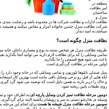
منطقه در
امر نظافت
ساختمان
منزل و
نظافت ادارات و نظافت شرکت ها در محدوده باشد و رضایت مندی مشتر
شرکت نظافت منزل چندین خانواده امرار و معاش میکنند و همیشه 
میباشد.به امید دیدار.
نظافت منزل چگونه است؟
طریقه نظافت منزل هر شخص بسته به نوع و معماری داخلی خانه می ت
تمامی وسایلی را که برای نظافت لازم دارید می توانید آنجا بگذارید ب
باعث می شود هیچ قسمتی را جا نگذارید.
اولین مرحله در نظافت گردگیری است
مبل صندلی تابلوها تلوزیون و تمامی وسایلی که در خانه وجود دارد ر
لکه هایی از قبل رو برخی وسایل باقی مانده است بهترین کار استفا
و خاک را دربر دارند به همین دلیل است که توصیه می شود گرد گیری ا
روی طبقات پایین ریخته شود.
دومین مرحله نظافت تمیز کردن وسایل پارچه ای
:به اطراف خود و تما
وسیله ی بخارشو دستی به سر و رویشان بکشید البته برای گردگیری می
سومین مرحله نظافت منزل شیشه ها هست
:برای انجام این مرحله
اگر به این صورت عمل کنید دیگر هیچ ردی از لکه باقی نمی ماند.