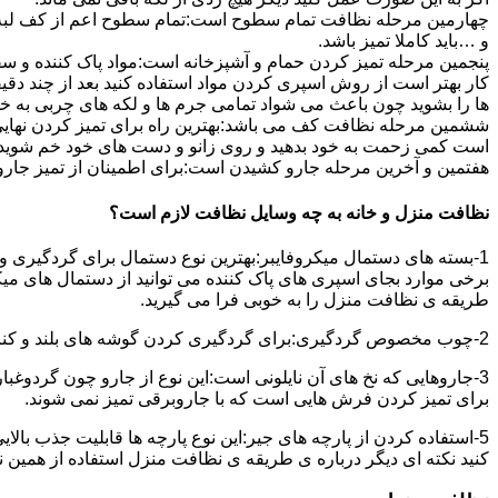
چهارمین مرحله نظافت تمام سطوح است:تمام سطوح اعم از کف لبه ی 
و …باید کاملا تمیز باشد.
پنجمین مرحله تمیز کردن حمام و آشپزخانه است:مواد پاک کننده و سفی
کار بهتر است از روش اسپری کردن مواد استفاده کنید بعد از چند دقیق
ها را بشوید چون باعث می شواد تمامی جرم ها و لکه های چربی به خ
ششمین مرحله نظافت کف می باشد:بهترین راه برای تمیز کردن نهای
است کمی زحمت به خود بدهید و روی زانو و دست های خود خم شوید سپ
هفتمین و آخرین مرحله جارو کشیدن است:برای اطمینان از تمیز جارو کش
نظافت منزل و خانه به چه وسایل نظافت لازم است؟
1-بسته های دستمال میکروفایبر:بهترین نوع دستمال برای گردگیری و
برخی موارد بجای اسپری های پاک کننده می توانید از دستمال های می
طریقه ی نظافت منزل را به خوبی فرا می گیرید.
2-چوب مخصوص گردگیری:برای گردگیری کردن گوشه های بلند و کناره هایی که دسترسی به آن سخت است استفاده می شود بهتر از در سر این چوب یک دستمال میکروفایبر وصل کنید.
3-جاروهایی که نخ های آن نایلونی است:این نوع از جارو چون گردوغبار
برای تمیز کردن فرش هایی است که با جاروبرقی تمیز نمی شوند.
5-استفاده کردن از پارچه های جیر:این نوع پارچه ها قابلیت جذب بال
کنید نکته ای دیگر درباره ی طریقه ی نظافت منزل استفاده از همین ن