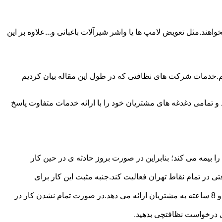
ند.مثل تعویض لامپ ها یا واشر شیرآلات باغبانی و...علاوه بر این
م.خدمات شرکت های نظافتی که در طول این مقاله بیان کردیم
و تمامی دغدغه های مشتریان خود را با ارائه خدمات متفاوت پاسخ
بیمه می کند؛ بنابراین در صورت بروز حادثه ی در حین کار
در تمام نقاط تهران فعالیت کند.جنبه مثبت این کار برای
نظافچی قیمت کاملاً شفاف برای دستمزد نظافتچی مشخص کرده است.این شرکت برای تعیین دستمزد پلن قیمتی 4 ساعته 6 ساعته و 8 ساعته به مشتریان ارائه می دهد.در صورت تمام نشدن کار در