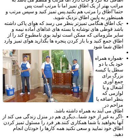
مراتب بهتر از یک اطاق تمیز اما نا مرتب است پس
حتما"اطاق را مرتب هم بکنید.پس تمیز کنید و سپس مرتب و
همینطور به پایین اطاق نزدیک شوید.
-یک اطاق هنگامی تمیزتر بنظر می رسد که هوای پاکی داشته
باشد قوطی های نوشابه یا بسته های غذاهای آماده نیمه و
سایر ملزوماتی که ممکن است تولید بوی نامطبوع کند را از
اطاق جمع کنید و با باز کردن پنجره ها بگذارید هوای تمیز وارد
اطاق شما شود
-همواره همراه
خود یک یا دو
سطل یا کیسه
بزرگ برای
جمع آوری
آشغال و یا
لوازمی که
بنظر اضافه یا
مزاحم در
اطاق می آیند به همراه داشته باشد.
-اگر به غیر از خود شما...دیگری هم در منزل زندگی می کند از
آنها بخواهید با شما همکاری کنند.هر فرد را مسئول تمیز کردن
اطاق خود نمایید و سعی نکنید همه کارها را خودتان انجام
دهید.