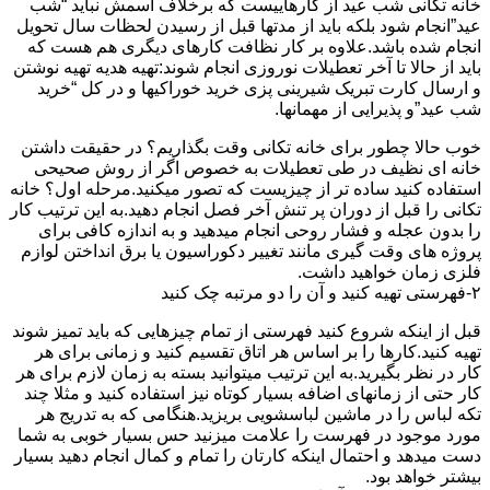
خانه تکانی شب عید از کارهاییست که برخلاف اسمش نباید “شب
عید”انجام شود بلکه باید از مدتها قبل از رسیدن لحظات سال تحویل
انجام شده باشد.علاوه بر کار نظافت کارهای دیگری هم هست که
باید از حالا تا آخر تعطیلات نوروزی انجام شوند:تهیه هدیه تهیه نوشتن
و ارسال کارت تبریک شیرینی پزی خرید خوراکیها و در کل “خرید
شب عید”و پذیرایی از مهمانها.
خوب حالا چطور برای خانه تکانی وقت بگذاریم؟ در حقیقت داشتن
خانه ای نظیف در طی تعطیلات به خصوص اگر از روش صحیحی
استفاده کنید ساده تر از چیزیست که تصور میکنید.مرحله اول؟ خانه
تکانی را قبل از دوران پر تنش آخر فصل انجام دهید.به این ترتیب کار
را بدون عجله و فشار روحی انجام میدهید و به اندازه کافی برای
پروژه های وقت گیری مانند تغییر دکوراسیون یا برق انداختن لوازم
فلزی زمان خواهید داشت.
۲-فهرستی تهیه کنید و آن را دو مرتبه چک کنید
قبل از اینکه شروع کنید فهرستی از تمام چیزهایی که باید تمیز شوند
تهیه کنید.کارها را بر اساس هر اتاق تقسیم کنید و زمانی برای هر
کار در نظر بگیرید.به این ترتیب میتوانید بسته به زمان لازم برای هر
کار حتی از زمانهای اضافه بسیار کوتاه نیز استفاده کنید و مثلا چند
تکه لباس را در ماشین لباسشویی بریزید.هنگامی که به تدریج هر
مورد موجود در فهرست را علامت میزنید حس بسیار خوبی به شما
دست میدهد و احتمال اینکه کارتان را تمام و کمال انجام دهید بسیار
بیشتر خواهد بود.