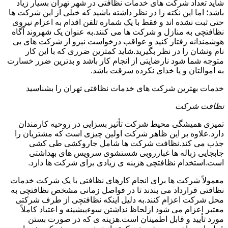
شاید تعداد شرکت های خدمات نظافتی در شهر تهران بسیار زیاد
باشد؛ اما این نکته را در نظر داشته باشید که خیلی از این شرکت ها
حتی ثبت نشده اند و فقط با یک شماره تلفن اقدام به اعزام نیروی
نظافتچی به منازل و شرکت ها می کنند.به عنوان یک شهروند آگاه
هوشمندانه رفتار کنید و عواقب درخواست نیرو از شرکت های بی
نام ونشان را در نظر بگیرید.شاید کمترین ضرری که با این کار
متوجه شما شود نارضایتی از انجام کار باشد و بدترین ضرر خسارت
به اموالتان و یا خدای نکرده سرقت باشد.
خدمات بهترین شرکت های خدمات نظافتی تهران را بشناسید
نظافت شرکت
تمیزی همیشگی محیط شرکت تأثیر بسزایی در روحیه کارمندان
دارد.علاوه بر این ظاهر شرکت اولین چیزی است که مشتریان را
جذب می کند.نظافت شرکت ها شامل جاروکشی طی کشی
جابجایی زباله ها غبارروبی شستشوی سرویس های بهداشتی
است.استخدام نظافتچی هزینه ی زیادی برای شرکت ها دارد.
معمولاً شرکت ها برای انجام کارهای نظافتی با یک شرکت خدمات
نظافتی قرارداد می بندند تا در فواصل زمانی مشخص نظافتچی به
محل شرکت اعزام کنند.به دلیل اینکه نظافتچی از طرف شرکتی
معتبر اعزام می شود ازلحاظ نداشتن سوءپیشینه و اعتیاد کاملاً
مورد تأیید و قابل اطمینان است.هزینه ی که در صورت بستن