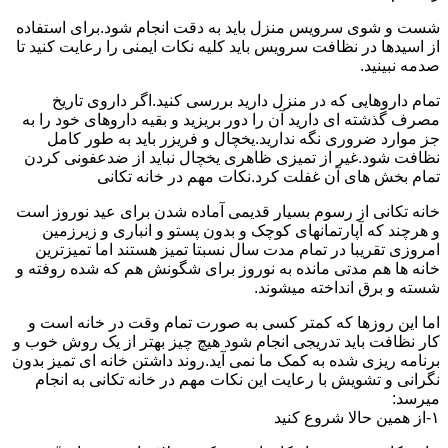
شست و شوی سرویس منزل باید به دقت انجام شود.برای استفاده
از اسیدها در نظافت سرویس باید کلیه نکات ایمنی را رعایت کنید تا
صدمه نبینید.
تمام داروهایی که در منزل دارید بررسی کنید.اگر داروی تاریخ
مصرف گذشته ای دارید آن را دور بریزید و بقیه داروهای خود را به
جز موارد ضروری نگه ندارید.یخچال و فریزر باید به طور کامل
نظافت شود.غیر از تمیزی ظاهری یخچال نباید از ضدعفونی کردن
تمام بخش های آن غفلت کرد.نکات مهم در خانه تکانی
خانه تکانی از رسوم بسیار قدیمی آماده شدن برای عید نوروز است
و هرچند که آپارتمانهای کوچک و بدون پستو و انباری و زیرزمین
امروزی تقریبا در تمام مدت سال نسبتا تمیز هستند اما تمیزترین
خانه ها هم مدتی مانده به نوروز برای شگونش هم که شده روفته و
شسته و برق انداخته میشوند.
اما این روزها که کمتر کسی به صورت تمام وقت در خانه است و
کار نظافت باید تدریجی انجام شود هیچ چیز بهتر از یک روش خوب و
برنامه ریزی شده به کمک ما نمی آید.روند داشتن خانه ای تمیز بدون
نگرانی و تشویش با رعایت این نکات مهم در خانه تکانی به انجام
میرسد:
۱-از همین حالا شروع کنید