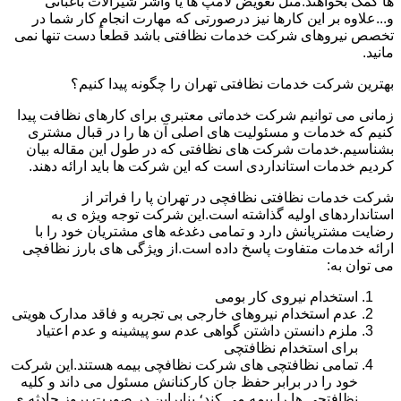
ها کمک بخواهند.مثل تعویض لامپ ها یا واشر شیرآلات باغبانی
و...علاوه بر این کارها نیز درصورتی که مهارت انجام کار شما در
تخصص نیروهای شرکت خدمات نظافتی باشد قطعاً دست تنها نمی
مانید.
بهترین شرکت خدمات نظافتی تهران را چگونه پیدا کنیم؟
زمانی می توانیم شرکت خدماتی معتبری برای کارهای نظافت پیدا
کنیم که خدمات و مسئولیت های اصلی آن ها را در قبال مشتری
بشناسیم.خدمات شرکت های نظافتی که در طول این مقاله بیان
کردیم خدمات استانداردی است که این شرکت ها باید ارائه دهند.
شرکت خدمات نظافتی نظافچی در تهران پا را فراتر از
استانداردهای اولیه گذاشته است.این شرکت توجه ویژه ی به
رضایت مشتریانش دارد و تمامی دغدغه های مشتریان خود را با
ارائه خدمات متفاوت پاسخ داده است.از ویژگی های بارز نظافچی
می توان به:
استخدام نیروی کار بومی
عدم استخدام نیروهای خارجی بی تجربه و فاقد مدارک هویتی
ملزم دانستن داشتن گواهی عدم سو پیشینه و عدم اعتیاد
برای استخدام نظافتچی
تمامی نظافتچی های شرکت نظافچی بیمه هستند.این شرکت
خود را در برابر حفظ جان کارکنانش مسئول می داند و کلیه
نظافتچی ها را بیمه می کند؛ بنابراین در صورت بروز حادثه ی