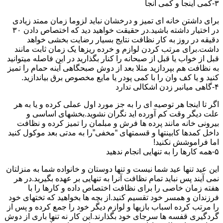
۳-کمی اینجا و کمی آنجا
برای داشتن خانه ای تمیز و درخشان نباید لزوما زمان ممتد زیادی
در اختیار داشته باشید.در حقیقت خواهید دید که اختصاص دادن ۳۰
دقیقه در روز به کار نظافت نتایج بسیار رضایت بخشی خواهد
داشت.برای مرتب کردن لوازم و خرده ریزها یک زمان ثابت مانند
قبل از خواب یا قبل از صبحانه را کنار بگذارید در این فاصله میتوانید
به نظافت هم بپردازید مثلا بعد از دوش صبحگاهی آینه حمام را تمیز
کنید و یا کف وان را با کمی پودر یا مایع مخصوص برق بیاندازید.
۴-گاهی میانبر زدن اشکالی ندارد
اگر تا اینجا هر توصیه ای را به جز مورد اول عملی کرده و یا به هر
علت دیگر وقت کم آورده اید نگران نشوید.بخشهای اساسی و
بیرونی خانه مانند پرده ها فرش و مبلمان را تمیز کرده و نظافت
داخل کمدها کابینتها و قسمتهای “مخفی”را به مدتی بعد موکول کنید
اما فراموشش نکنید!
۵-همه کارها را به تنهایی انجام ندهید
این عید تنها عید شما نیست و تنها دوستان و خانواده شما به منزلتان
نمی آیند پس نباید تمام نظافت آنرا به تنهایی بر عهده بگیرید.در هر
هفته زمان خاصی را برای نظافت اختصاص داده و کارها را با
فرزندان و همسر خود تقسیم کنید.از بچه ها بخواهید که تختهای خود
را مرتب کرده اسباب بازیها و لوازم دیگر خود را جمع کرده و پس از
گردگیری قفسه ها سرجای خود بگذارند.این کار نه تنها باری از دوش