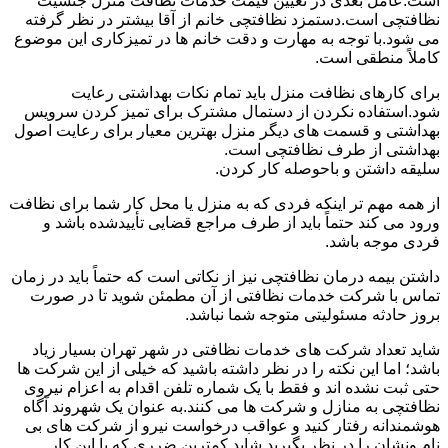
است.عامل بعدی در تعیین قیمت خدمات نظافت منزل جنسیت
نظافتچی است.دستمزد نظافتچی خانم از آقا بیشتر در نظر گرفته
می شود.با توجه به مهارت و دقت خانم ها در تمیزکاری این موضوع
کاملاً منطقی است.
برای کارهای نظافت منزل باید تمام نکات بهداشتی رعایت
شود.استفاده نکردن از دستمال مشترک برای تمیز کردن سرویس
بهداشتی و قسمت های دیگر منزل بهترین معیار برای رعایت اصول
بهداشتی از طرف نظافتچی است.
سلیقه داشتن و باحوصله کار کردن.
از همه مهم تر اینکه فردی که به منزل یا محل کار شما برای نظافت
ورود می کند حتماً باید از طرف مراجع قضایی تأییدشده باشد و
فردی موجه باشد.
داشتن بیمه درمان نظافتچی نیز از نکاتی است که حتماً باید در زمان
تماس با شرکت خدمات نظافتی از آن مطمئن شوید تا در صورت
بروز حادثه مسئولیتی متوجه شما نباشد.
شاید تعداد شرکت های خدمات نظافتی در شهر تهران بسیار زیاد
باشد؛ اما این نکته را در نظر داشته باشید که خیلی از این شرکت ها
حتی ثبت نشده اند و فقط با یک شماره تلفن اقدام به اعزام نیروی
نظافتچی به منازل و شرکت ها می کنند.به عنوان یک شهروند آگاه
هوشمندانه رفتار کنید و عواقب درخواست نیرو از شرکت های بی
نام ونشان را در نظر بگیرید.شاید کمترین ضرری که با این کار