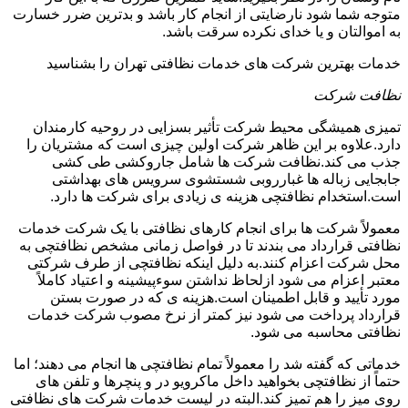
متوجه شما شود نارضایتی از انجام کار باشد و بدترین ضرر خسارت
به اموالتان و یا خدای نکرده سرقت باشد.
خدمات بهترین شرکت های خدمات نظافتی تهران را بشناسید
نظافت شرکت
تمیزی همیشگی محیط شرکت تأثیر بسزایی در روحیه کارمندان
دارد.علاوه بر این ظاهر شرکت اولین چیزی است که مشتریان را
جذب می کند.نظافت شرکت ها شامل جاروکشی طی کشی
جابجایی زباله ها غبارروبی شستشوی سرویس های بهداشتی
است.استخدام نظافتچی هزینه ی زیادی برای شرکت ها دارد.
معمولاً شرکت ها برای انجام کارهای نظافتی با یک شرکت خدمات
نظافتی قرارداد می بندند تا در فواصل زمانی مشخص نظافتچی به
محل شرکت اعزام کنند.به دلیل اینکه نظافتچی از طرف شرکتی
معتبر اعزام می شود ازلحاظ نداشتن سوءپیشینه و اعتیاد کاملاً
مورد تأیید و قابل اطمینان است.هزینه ی که در صورت بستن
قرارداد پرداخت می شود نیز کمتر از نرخ مصوب شرکت خدمات
نظافتی محاسبه می شود.
خدماتی که گفته شد را معمولاً تمام نظافتچی ها انجام می دهند؛ اما
حتماً از نظافتچی بخواهید داخل ماکرویو در و پنچرها و تلفن های
روی میز را هم تمیز کند.البته در لیست خدمات شرکت های نظافتی