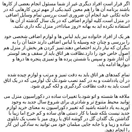
اگر قرار است افراد دیگری غیر از شما مسئول انجام بعضی از کارها
باشند برنامه آن ها را هم معین کنید.یکی از مهم ترین کارهایی که در
خانه تکانی عید انجام آن ضروری است بررسی تمام وسایل اضافی
در منزل است.کلیه لوازم اضافی که در یک سال گذشته از آن ها
استفاده نکرده اید به بهانه «روز مبادا»در منزل نگه داری نکنید.
هر یک از افراد خانواده نیز باید لباس ها و لوازم اضافی شخصی خود
را بررسی و چنان چه وسیله یا لباس اضافی دارند حتما آن را به
دیگران که نیاز دارند اختصاص دهند.تمیز کردن هر بخش از منزل هم
اصول خاص خود را دارد.نظافت هر اتاق باید از سقف و بعد لوستر
آن آغاز شود و سپس با شستن پرده ها و تمیزی پنجره ها درها و
دیوارها ادامه یابد.
تمام کمدهای هر اتاق باید به دقت تمیز و مرتب و لوازم چیده شده
در آن یادداشت و به در کمد نصب شود.تک تک لوازمی که در یک اتاق
است باید به دقت نظافت گردگیری و لکه گیری شود.
ملافه ها شسته و اتو شود.با تغییرات ساده در دکوراسیون منزل می
توانید محیط متنوع تر و شادتری برای شروع سال جدید به وجود
آورید.به یاد داشته باشید که تغییر دکوراسیون به معنای خرید لوازم
جدید نیست بلکه شما با کار دستی های ساده و کم خرج اما زیبا با
گذاشتن یک گلدان گل در گوشه اتاق یا روی میز با نصب یک تابلوی
ساده و زیبا و با جابه جایی مبلمان خود می توانید به سادگی این کار
را انجام دهید.