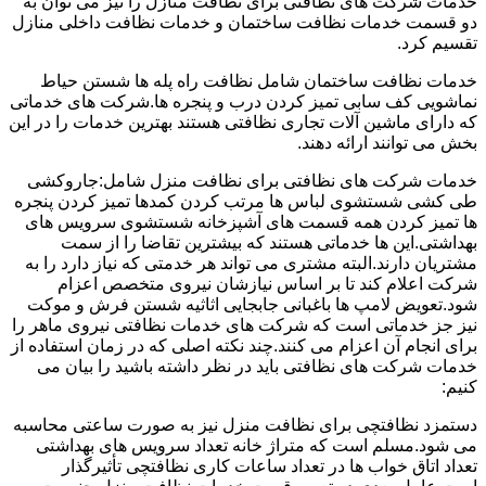
خدمات شرکت های نظافتی برای نظافت منازل را نیز می توان به
دو قسمت خدمات نظافت ساختمان و خدمات نظافت داخلی منازل
تقسیم کرد.
خدمات نظافت ساختمان شامل نظافت راه پله ها شستن حیاط
نماشویی کف سابی تمیز کردن درب و پنجره ها.شرکت های خدماتی
که دارای ماشین آلات تجاری نظافتی هستند بهترین خدمات را در این
بخش می توانند ارائه دهند.
خدمات شرکت های نظافتی برای نظافت منزل شامل:جاروکشی
طی کشی شستشوی لباس ها مرتب کردن کمدها تمیز کردن پنجره
ها تمیز کردن همه قسمت های آشپزخانه شستشوی سرویس های
بهداشتی.این ها خدماتی هستند که بیشترین تقاضا را از سمت
مشتریان دارند.البته مشتری می تواند هر خدمتی که نیاز دارد را به
شرکت اعلام کند تا بر اساس نیازشان نیروی متخصص اعزام
شود.تعویض لامپ ها باغبانی جابجایی اثاثیه شستن فرش و موکت
نیز جز خدماتی است که شرکت های خدمات نظافتی نیروی ماهر را
برای انجام آن اعزام می کنند.چند نکته اصلی که در زمان استفاده از
خدمات شرکت های نظافتی باید در نظر داشته باشید را بیان می
کنیم:
دستمزد نظافتچی برای نظافت منزل نیز به صورت ساعتی محاسبه
می شود.مسلم است که متراژ خانه تعداد سرویس های بهداشتی
تعداد اتاق خواب ها در تعداد ساعات کاری نظافتچی تأثیرگذار