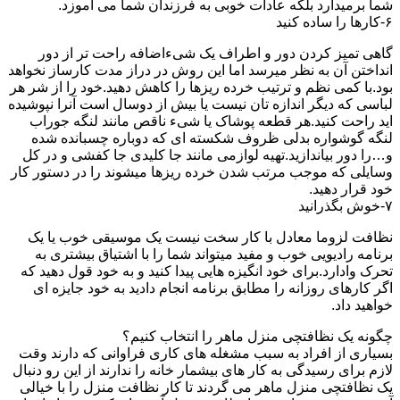
شما برمیدارد بلکه عادات خوبی به فرزندان شما می آموزد.
۶-کارها را ساده کنید
گاهی تمیز کردن دور و اطراف یک شیءاضافه راحت تر از دور
انداختن آن به نظر میرسد اما این روش در دراز مدت کارساز نخواهد
بود.با کمی نظم و ترتیب خرده ریزها را کاهش دهید.خود را از شر هر
لباسی که دیگر اندازه تان نیست یا بیش از دوسال است آنرا نپوشیده
اید راحت کنید.هر قطعه پوشاک یا شیء ناقص مانند لنگه جوراب
لنگه گوشواره بدلی ظروف شکسته ای که دوباره چسبانده شده
و…را دور بیاندازید.تهیه لوازمی مانند جا کلیدی جا کفشی و در کل
وسایلی که موجب مرتب شدن خرده ریزها میشوند را در دستور کار
خود قرار دهید.
۷-خوش بگذرانید
نظافت لزوما معادل با کار سخت نیست یک موسیقی خوب یا یک
برنامه رادیویی خوب و مفید میتواند شما را با اشتیاق بیشتری به
تحرک وادارد.برای خود انگیزه هایی پیدا کنید و به خود قول دهید که
اگر کارهای روزانه را مطابق برنامه انجام دادید به خود جایزه ای
خواهید داد.
چگونه یک نظافتچی منزل ماهر را انتخاب کنیم؟
بسیاری از افراد به سبب مشغله های کاری فراوانی که دارند وقت
لازم برای رسیدگی به کار های بیشمار خانه را ندارند از این رو دنبال
یک نظافتچی منزل ماهر می گردند تا کار نظافت منزل را با خیالی