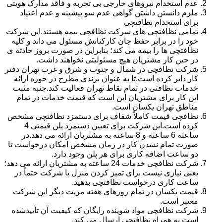
عدم استخدام نیروهای خارجی بی تجربه و فاقد مدارک هویتی
ملزم دانستن داشتن گواهی عدم سو پیشینه و عدم اعتیاد
برای استخدام نظافتچی
تمامی نظافتچی های شرکت نظافچی بیمه هستند.این شرکت
خود را در برابر حفظ جان کارکنانش مسئول می داند و کلیه
نظافتچی ها را بیمه می کند؛ بنابراین در صورت بروز حادثه ی
در حین کار مشتریان هیچ مسئولیتی نخواهند داشت.
شرکت نظافچی در شمال و جنوب و شرق و غرب تهران دفتر
کار دایر کرده است.تا به عنوان برندی مطرح در حوزه ارائه
خدمات نظافتی در تمام نقاط تهران فعالیت کند.جنبه مثبت
این کار برای مشتریان این است که قیمت خدمات در تمام
مناطق تهران یکسان است.
نظافچی قیمت کاملاً شفاف برای دستمزد نظافتچی مشخص
کرده است.این شرکت برای تعیین دستمزد پلن قیمتی 4
ساعته 6 ساعته و 8 ساعته به مشتریان ارائه می دهد.در
صورت تمام نشدن کار در زمان مشخص امکان درخواست تا
دو ساعت اضافه کاری برای هر پلن وجود دارد.
شرکت نظافچی خدمات 24 ساعته به مشتریان ارائه می دهد؛
یعنی نیازی نیست برای تمیز کردن منزل یا شرکت حتماً در
ساعت کاری درخواست نظافتچی بدهید.
قیمت یکسان در تمام روزهای هفته مزیت دیگر این شرکت
معتبر است.
شرکت نظافچی مواد شوینده رایگان که کیفیت آن تأییدشده
است به همراه نظافتچی ارسال می کند.