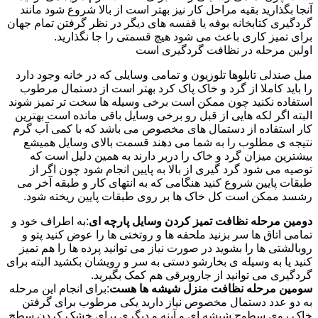
آنجا بگذارید بقیه مراحل کار نیز بهتر است از بالا شروع شود مانند
گردگیری کتابخانه بوفه یا قفسه های دیگر در نظر گرفتن تمام جهان
برای تمیز کاری باعث می شود هیچ قسمتی را جا نگذارید.
اولین مرحله در نظافت گردگیری است
مبل صندلی تابلوها تلوزیون و تمامی وسایلی که در خانه وجود دارد
را باید کاملا از گرد و خاک پاک کرد بهتر است از دستمال مرطوب
استفاده نکنید چون ممکن است برخی وسیله ها سخت تر تمیز شوند
البته اگر لکه هایی از قبل رو برخی وسایل باقی مانده است بهترین
کار استفاده از دستمال های مخصوص می باشد که با کمی آب گرم
نتیجه ی مطلوب را به شما می دهند قسمت بالای وسایل همیشع
بیشترین میزان گرد و خاک را دربر دارند به همین دلیل است که
توصیه می شود گرد گیری از بالا به پایین انجام شود چون اگر از
طبقات پایین شروع کنید هنگامی که به انتهای کار و طبقه آخر می
رشسد ممکن است کل خاک ها بر روی طبقات پایین ریخته شود.
دومین مرحله نظافت تمیز کردن وسایل پارچه ای
:به اطراف خود و
تمامی اتاق ها سر بزنید ملحفه ها و روتختی ها را عوض کنید پتو و
روبالشتی ها را بشوید در صورت نیاز می توانید پرده ها را هم تمیز
کنید یا به وسیله ی بخارشو دستی به سر و رویشان بکشید البته برای
گردگیری می توانید از جاروبرقی هم کمک بگیرید.
سومین مرحله نظافت منزل شیشه ها هست
:برای انجام این مرحله
به دو عدد دستمال مخصوص نیاز دارید یکی مرطوب برای گرفتن
خاک روی سطوح شیشه ای و آینه و دیگری برای خشک کردن سطح