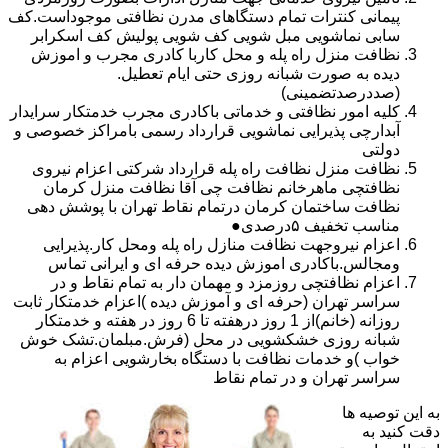
پیمانی کنترات تمام دستگاهای مدرن نظافتی موجوداست.کف
سابی نماشویی مبل شویی کف شویی پولیش کف اسکرابر
نظافت منزل راه پله و محل کاربا کادری مجرب و اموزش
دیده به صورت شبانه روزی حتی ایام تعطیل.
(صددرصدتضمینی)
کلیه امور نظافتی و خدماتی باکادری مجرب خدمتکار سرایدار
آبدارچی پذیرایی نماشویی قرارداد رسمی بامراکز خصوصی و
دولتی
نظافت منزل نظافت راه پله قرارداد شرکتی اعزام نیروی
نظافتچی ماهرخانم نظافت چی آقا نظافت منزل کرمان
نظافت ساختمان کرمان درتمام نقاط تهران با پوشش دهی
مناسب تخفیف ۵درصدی●
اعزام نیروجهت نظافت منازل راه پله ومحل کار.پذیرایی
ومجالس.باکادری اموزش دیده حرفه ای و ایرانی تماس
اعزام نظافتچی روزمزد و مهمان دار به تمام نقاط و در
سراسر تهران (حرفه ای و آموزش دیده )اعزام خدمتکار ثابت
روزانه (خانم)از 1 روز درهفته تا 6 روز در هفته و خدمتکار
شبانه روزی خشکشویی در محل (فرش.مبلمان.تشک خوش
خواب )و خدمات نظافت با دستگاه بخارشویی اعزام به
سراسر تهران و در تمام نقاط
به این توصیه ها
دقت کنید به