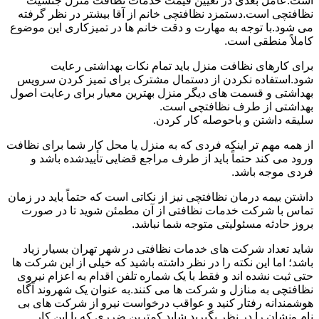
است.عامل بعدی در تعیین قیمت خدمات نظافت منزل جنسیت
نظافتچی است.دستمزد نظافتچی خانم از آقا بیشتر در نظر گرفته
می شود.با توجه به مهارت و دقت خانم ها در تمیزکاری این موضوع
کاملاً منطقی است.
برای کارهای نظافت منزل باید تمام نکات بهداشتی رعایت
شود.استفاده نکردن از دستمال مشترک برای تمیز کردن سرویس
بهداشتی و قسمت های دیگر منزل بهترین معیار برای رعایت اصول
بهداشتی از طرف نظافتچی است.
سلیقه داشتن و باحوصله کار کردن.
از همه مهم تر اینکه فردی که به منزل یا محل کار شما برای نظافت
ورود می کند حتماً باید از طرف مراجع قضایی تأییدشده باشد و
فردی موجه باشد.
داشتن بیمه درمان نظافتچی نیز از نکاتی است که حتماً باید در زمان
تماس با شرکت خدمات نظافتی از آن مطمئن شوید تا در صورت
بروز حادثه مسئولیتی متوجه شما نباشد.
شاید تعداد شرکت های خدمات نظافتی در شهر تهران بسیار زیاد
باشد؛ اما این نکته را در نظر داشته باشید که خیلی از این شرکت ها
حتی ثبت نشده اند و فقط با یک شماره تلفن اقدام به اعزام نیروی
نظافتچی به منازل و شرکت ها می کنند.به عنوان یک شهروند آگاه
هوشمندانه رفتار کنید و عواقب درخواست نیرو از شرکت های بی
نام ونشان را در نظر بگیرید.شاید کمترین ضرری که با این کار