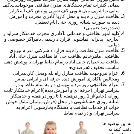
پیمانی کنترات تمام دستگاهای مدرن نظافتی موجوداست.کف
سابی نماشویی مبل شویی کف شویی پولیش کف اسکرابر
نظافت منزل راه پله و محل کاربا کادری مجرب و اموزش
دیده به صورت شبانه روزی حتی ایام تعطیل.
(صددرصدتضمینی)
کلیه امور نظافتی و خدماتی باکادری مجرب خدمتکار سرایدار
آبدارچی پذیرایی نماشویی قرارداد رسمی بامراکز خصوصی و
دولتی
نظافت منزل نظافت راه پله قرارداد شرکتی اعزام نیروی
نظافتچی ماهرخانم نظافت چی آقا نظافت منزل خانی آباد
نظافت ساختمان خانی آباد درتمام نقاط تهران با پوشش دهی
مناسب تخفیف ۵درصدی●
اعزام نیروجهت نظافت منازل راه پله ومحل کار.پذیرایی
ومجالس.باکادری اموزش دیده حرفه ای و ایرانی تماس
اعزام نظافتچی روزمزد و مهمان دار به تمام نقاط و در
سراسر تهران (حرفه ای و آموزش دیده )اعزام خدمتکار ثابت
روزانه (خانم)از 1 روز درهفته تا 6 روز در هفته و خدمتکار
شبانه روزی خشکشویی در محل (فرش.مبلمان.تشک خوش
خواب )و خدمات نظافت با دستگاه بخارشویی اعزام به
سراسر تهران و در تمام نقاط
به این توصیه ها
دقت کنید به