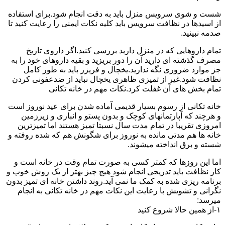
شست و شوی سرویس منزل باید به دقت انجام شود.برای استفاده
از اسیدها در نظافت سرویس باید کلیه نکات ایمنی را رعایت کنید تا
صدمه نبینید.
تمام داروهایی که در منزل دارید بررسی کنید.اگر داروی تاریخ
مصرف گذشته ای دارید آن را دور بریزید و بقیه داروهای خود را به
جز موارد ضروری نگه ندارید.یخچال و فریزر باید به طور کامل
نظافت شود.غیر از تمیزی ظاهری یخچال نباید از ضدعفونی کردن
تمام بخش های آن غفلت کرد.نکات مهم در خانه تکانی
خانه تکانی از رسوم بسیار قدیمی آماده شدن برای عید نوروز است
و هرچند که آپارتمانهای کوچک و بدون پستو و انباری و زیرزمین
امروزی تقریبا در تمام مدت سال نسبتا تمیز هستند اما تمیزترین
خانه ها هم مدتی مانده به نوروز برای شگونش هم که شده روفته و
شسته و برق انداخته میشوند.
اما این روزها که کمتر کسی به صورت تمام وقت در خانه است و
کار نظافت باید تدریجی انجام شود هیچ چیز بهتر از یک روش خوب و
برنامه ریزی شده به کمک ما نمی آید.روند داشتن خانه ای تمیز بدون
نگرانی و تشویش با رعایت این نکات مهم در خانه تکانی به انجام
میرسد:
۱-از همین حالا شروع کنید