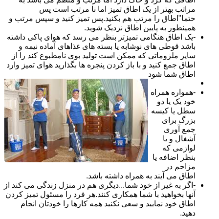
مراتب بهتر از یک اطاق تمیز اما نا مرتب است پس
حتما"اطاق را مرتب هم بکنید.پس تمیز کنید و سپس مرتب و
همینطور به پایین اطاق نزدیک شوید.
-یک اطاق هنگامی تمیزتر بنظر می رسد که هوای پاکی داشته
باشد قوطی های نوشابه یا بسته های غذاهای آماده نیمه و
سایر ملزوماتی که ممکن است تولید بوی نامطبوع کند را از
اطاق جمع کنید و با باز کردن پنجره ها بگذارید هوای تمیز وارد
اطاق شما شود
-همواره همراه
خود یک یا دو
سطل یا کیسه
بزرگ برای
جمع آوری
آشغال و یا
لوازمی که
بنظر اضافه یا
مزاحم در
اطاق می آیند به همراه داشته باشد.
-اگر به غیر از خود شما...دیگری هم در منزل زندگی می کند از
آنها بخواهید با شما همکاری کنند.هر فرد را مسئول تمیز کردن
اطاق خود نمایید و سعی نکنید همه کارها را خودتان انجام
دهید.