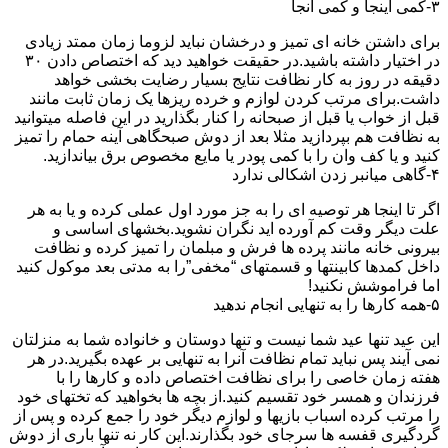
۳-کمی اینجا و کمی آنجا
برای داشتن خانه ای تمیز و درخشان نباید لزوما زمان ممتد زیادی
در اختیار داشته باشید.در حقیقت خواهید دید که اختصاص دادن ۳۰
دقیقه در روز به کار نظافت نتایج بسیار رضایت بخشی خواهد
داشت.برای مرتب کردن لوازم و خرده ریزها یک زمان ثابت مانند
قبل از خواب یا قبل از صبحانه را کنار بگذارید در این فاصله میتوانید
به نظافت هم بپردازید مثلا بعد از دوش صبحگاهی آینه حمام را تمیز
کنید و یا کف وان را با کمی پودر یا مایع مخصوص برق بیاندازید.
۴-گاهی میانبر زدن اشکالی ندارد
اگر تا اینجا هر توصیه ای را به جز مورد اول عملی کرده و یا به هر
علت دیگر وقت کم آورده اید نگران نشوید.بخشهای اساسی و
بیرونی خانه مانند پرده ها فرش و مبلمان را تمیز کرده و نظافت
داخل کمدها کابینتها و قسمتهای “مخفی”را به مدتی بعد موکول کنید
اما فراموشش نکنید!
۵-همه کارها را به تنهایی انجام ندهید
این عید تنها عید شما نیست و تنها دوستان و خانواده شما به منزلتان
نمی آیند پس نباید تمام نظافت آنرا به تنهایی بر عهده بگیرید.در هر
هفته زمان خاصی را برای نظافت اختصاص داده و کارها را با
فرزندان و همسر خود تقسیم کنید.از بچه ها بخواهید که تختهای خود
را مرتب کرده اسباب بازیها و لوازم دیگر خود را جمع کرده و پس از
گردگیری قفسه ها سرجای خود بگذارند.این کار نه تنها باری از دوش