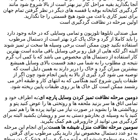
آنجا بگذارید بقیه مراحل کار نیز بهتر است از بالا شروع شود مانند
گردگیری کتابخانه بوفه یا قفسه های دیگر در نظر گرفتن تمام جهان
برای تمیز کاری باعث می شود هیچ قسمتی را جا نگذارید.
اولین مرحله در نظافت گردگیری است
مبل صندلی تابلوها تلوزیون و تمامی وسایلی که در خانه وجود دارد
را باید کاملا از گرد و خاک پاک کرد بهتر است از دستمال مرطوب
استفاده نکنید چون ممکن است برخی وسیله ها سخت تر تمیز شوند
البته اگر لکه هایی از قبل رو برخی وسایل باقی مانده است بهترین
کار استفاده از دستمال های مخصوص می باشد که با کمی آب گرم
نتیجه ی مطلوب را به شما می دهند قسمت بالای وسایل همیشع
بیشترین میزان گرد و خاک را دربر دارند به همین دلیل است که
توصیه می شود گرد گیری از بالا به پایین انجام شود چون اگر از
طبقات پایین شروع کنید هنگامی که به انتهای کار و طبقه آخر می
رشسد ممکن است کل خاک ها بر روی طبقات پایین ریخته شود.
دومین مرحله نظافت تمیز کردن وسایل پارچه ای
:به اطراف خود و
تمامی اتاق ها سر بزنید ملحفه ها و روتختی ها را عوض کنید پتو و
روبالشتی ها را بشوید در صورت نیاز می توانید پرده ها را هم تمیز
کنید یا به وسیله ی بخارشو دستی به سر و رویشان بکشید البته برای
گردگیری می توانید از جاروبرقی هم کمک بگیرید.
سومین مرحله نظافت منزل شیشه ها هست
:برای انجام این مرحله
به دو عدد دستمال مخصوص نیاز دارید یکی مرطوب برای گرفتن
خاک روی سطوح شیشه ای و آینه و دیگری برای خشک کردن سطح