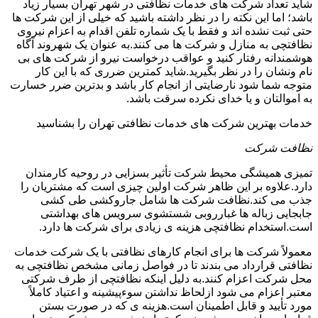
شاید تعداد شرکت های خدمات نظافتی در شهر تهران بسیار زیاد
باشد؛ اما این نکته را در نظر داشته باشید که خیلی از این شرکت ها
حتی ثبت نشده اند و فقط با یک شماره تلفن اقدام به اعزام نیروی
نظافتچی به منازل و شرکت ها می کنند.به عنوان یک شهروند آگاه
هوشمندانه رفتار کنید و عواقب درخواست نیرو از شرکت های بی
نام ونشان را در نظر بگیرید.شاید کمترین ضرری که با این کار
متوجه شما شود نارضایتی از انجام کار باشد و بدترین ضرر خسارت
به اموالتان و یا خدای نکرده سرقت باشد.
خدمات بهترین شرکت های خدمات نظافتی تهران را بشناسید
نظافت شرکت
تمیزی همیشگی محیط شرکت تأثیر بسزایی در روحیه کارمندان
دارد.علاوه بر این ظاهر شرکت اولین چیزی است که مشتریان را
جذب می کند.نظافت شرکت ها شامل جاروکشی طی کشی
جابجایی زباله ها غبارروبی شستشوی سرویس های بهداشتی
است.استخدام نظافتچی هزینه ی زیادی برای شرکت ها دارد.
معمولاً شرکت ها برای انجام کارهای نظافتی با یک شرکت خدمات
نظافتی قرارداد می بندند تا در فواصل زمانی مشخص نظافتچی به
محل شرکت اعزام کنند.به دلیل اینکه نظافتچی از طرف شرکتی
معتبر اعزام می شود ازلحاظ نداشتن سوءپیشینه و اعتیاد کاملاً
مورد تأیید و قابل اطمینان است.هزینه ی که در صورت بستن