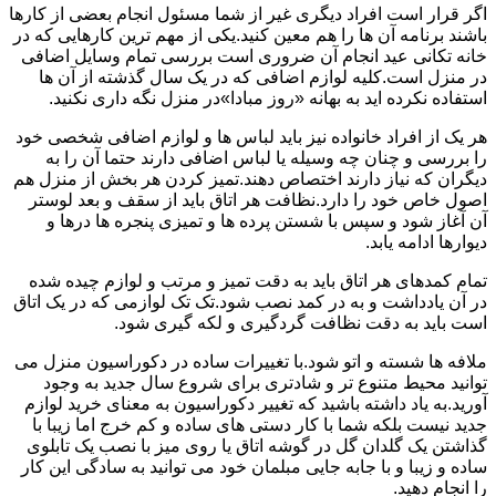
اگر قرار است افراد دیگری غیر از شما مسئول انجام بعضی از کارها
باشند برنامه آن ها را هم معین کنید.یکی از مهم ترین کارهایی که در
خانه تکانی عید انجام آن ضروری است بررسی تمام وسایل اضافی
در منزل است.کلیه لوازم اضافی که در یک سال گذشته از آن ها
استفاده نکرده اید به بهانه «روز مبادا»در منزل نگه داری نکنید.
هر یک از افراد خانواده نیز باید لباس ها و لوازم اضافی شخصی خود
را بررسی و چنان چه وسیله یا لباس اضافی دارند حتما آن را به
دیگران که نیاز دارند اختصاص دهند.تمیز کردن هر بخش از منزل هم
اصول خاص خود را دارد.نظافت هر اتاق باید از سقف و بعد لوستر
آن آغاز شود و سپس با شستن پرده ها و تمیزی پنجره ها درها و
دیوارها ادامه یابد.
تمام کمدهای هر اتاق باید به دقت تمیز و مرتب و لوازم چیده شده
در آن یادداشت و به در کمد نصب شود.تک تک لوازمی که در یک اتاق
است باید به دقت نظافت گردگیری و لکه گیری شود.
ملافه ها شسته و اتو شود.با تغییرات ساده در دکوراسیون منزل می
توانید محیط متنوع تر و شادتری برای شروع سال جدید به وجود
آورید.به یاد داشته باشید که تغییر دکوراسیون به معنای خرید لوازم
جدید نیست بلکه شما با کار دستی های ساده و کم خرج اما زیبا با
گذاشتن یک گلدان گل در گوشه اتاق یا روی میز با نصب یک تابلوی
ساده و زیبا و با جابه جایی مبلمان خود می توانید به سادگی این کار
را انجام دهید.