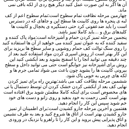
آن ها اگر به این صورت عمل کنید دیگر هیچ ردی از لکه باقی نمی
ماند.
چهارمین مرحله نظافت تمام سطوح است:تمام سطوح اعم از کف
لبه ی پنجره ها روی کابینت ها سطح اپن و جاهای که در دسترس
است را باید ضدعفونی کرد حتی دستگیره ی یخچال و کابینت ها
کلیدهای برق و …باید کاملا تمیز باشد.
پنجمین مرحله تمیز کردن حمام و آشپزخانه است:مواد پاک کننده و
سفید کننده که به عنوان تمیز کننده می خواهید از آن ها استفاده کنید
را روی سنگ توالت کف حمام روشویی و سایر سطح ها بریزید برای
این کار بهتر است از روش اسپری کردن مواد استفاده کنید بعد از
چند دقیقه می توانید آنجا را با اسفنج بشوید و بعد آبکشی کنید این
روش برای آشپزخانه نیز جوابگو است حتی می توانید داخل و سطح
بیرونی کابینت ها را بشوید چون باعث می شواد تمامی جرم ها و
لکه های چربی به خوبی پاک شود.
ششمین مرحله نظافت کف می باشد:بهترین راه برای تمیز کردن
نهایی کف بعد از آبکشی کردن خشک کردن آن توسط دستمال یا تی
های مخصوص است برای اینکه کاملا مطمئن شوید برق افتاده است
بهتر است کمی زحمت به خود بدهید و روی زانو و دست های خود
خم شوید سپس این کار را انجام دهید.
هفتمین و آخرین مرحله جارو کشیدن است:برای اطمینان از تمیز
جارو کشیدن بهتر است از اتاق ها شروع کنید و بعد به طرف نشیمن
و اتاق پذیرایی پیش بروید و این کار را تا راهرو یا نزدیک در ورودی
انجام دهید.