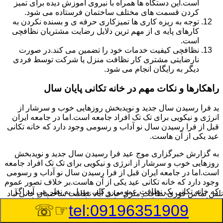
است.این دستگاه ها همراه با نیروی آموزش دیده برای تمیز
کردن قسمت های مختلف ساختمان فرستاده می شود.
توجه به ریزه کاری ها تمیزکاری حرفه ی و بسنده نکردن به
کارهای پایه ی از مهم ترین دلایل رضایت مشتریان نظافچی
است.
نظافچی کیفیت خدمات خود را تضمین می کند.در صورت
نارضایتی مشتری کار نظافت منزل یا شرکت توسط فردی
دیگر به رایگان انجام می شود.
راهکارها و نکات مهم در خانه تکانی پایان سال
ید فرا رسیدن سال جدید و نویدبخش روزهایی خوب و سرشار از
انرژی و نیکویی برای تک تک افراد جامعه است.اما در جامعه ایران
قبل از فرا رسیدن سال نو آداب و رسومی وجود دارد که خانه تکانی
عید یکی از آن هاست.
به گزارش خبرگزاری موج عید فرا رسیدن سال جدید و نویدبخش
روزهایی خوب و سرشار از انرژی و نیکویی برای تک تک افراد جامعه
است.اما در جامعه ایران قبل از فرا رسیدن سال نو آداب و رسومی
وجود دارد که خانه تکانی عید یکی از آن هاست.بر خلاف تصور عموم
که خانه تکانی یک نظافت عمومی و کلی منزل به نظر می آید اگر
تلفن تماس فوری
نظافت منزل خانی آباد نظافت ساختمان خانی آباد
بخواهیم به طور اصولی آن را انجام دهیم باید به برخی از نکات توجه
☞☏
tel:09196351909
بیشتر داشته باشیم.