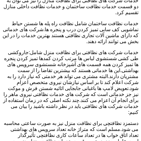
خدمات شرکت های نظافتی برای نظافت منازل را نیز می توان به
دو قسمت خدمات نظافت ساختمان و خدمات نظافت داخلی منازل
تقسیم کرد.
خدمات نظافت ساختمان شامل نظافت راه پله ها شستن حیاط
نماشویی کف سابی تمیز کردن درب و پنجره ها.شرکت های خدماتی
که دارای ماشین آلات تجاری نظافتی هستند بهترین خدمات را در این
بخش می توانند ارائه دهند.
خدمات شرکت های نظافتی برای نظافت منزل شامل:جاروکشی
طی کشی شستشوی لباس ها مرتب کردن کمدها تمیز کردن پنجره
ها تمیز کردن همه قسمت های آشپزخانه شستشوی سرویس های
بهداشتی.این ها خدماتی هستند که بیشترین تقاضا را از سمت
مشتریان دارند.البته مشتری می تواند هر خدمتی که نیاز دارد را به
شرکت اعلام کند تا بر اساس نیازشان نیروی متخصص اعزام
شود.تعویض لامپ ها باغبانی جابجایی اثاثیه شستن فرش و موکت
نیز جز خدماتی است که شرکت های خدمات نظافتی نیروی ماهر را
برای انجام آن اعزام می کنند.چند نکته اصلی که در زمان استفاده از
خدمات شرکت های نظافتی باید در نظر داشته باشید را بیان می
کنیم:
دستمزد نظافتچی برای نظافت منزل نیز به صورت ساعتی محاسبه
می شود.مسلم است که متراژ خانه تعداد سرویس های بهداشتی
تعداد اتاق خواب ها در تعداد ساعات کاری نظافتچی تأثیرگذار