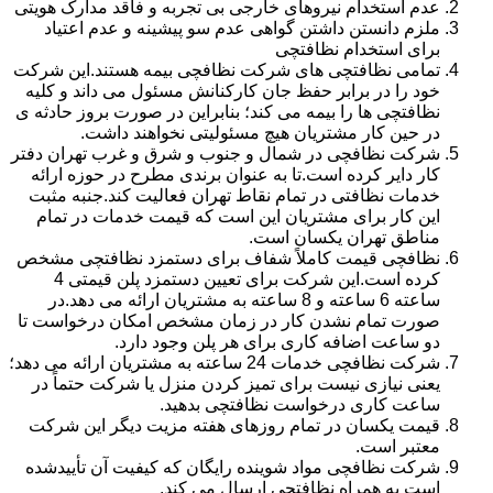
عدم استخدام نیروهای خارجی بی تجربه و فاقد مدارک هویتی
ملزم دانستن داشتن گواهی عدم سو پیشینه و عدم اعتیاد
برای استخدام نظافتچی
تمامی نظافتچی های شرکت نظافچی بیمه هستند.این شرکت
خود را در برابر حفظ جان کارکنانش مسئول می داند و کلیه
نظافتچی ها را بیمه می کند؛ بنابراین در صورت بروز حادثه ی
در حین کار مشتریان هیچ مسئولیتی نخواهند داشت.
شرکت نظافچی در شمال و جنوب و شرق و غرب تهران دفتر
کار دایر کرده است.تا به عنوان برندی مطرح در حوزه ارائه
خدمات نظافتی در تمام نقاط تهران فعالیت کند.جنبه مثبت
این کار برای مشتریان این است که قیمت خدمات در تمام
مناطق تهران یکسان است.
نظافچی قیمت کاملاً شفاف برای دستمزد نظافتچی مشخص
کرده است.این شرکت برای تعیین دستمزد پلن قیمتی 4
ساعته 6 ساعته و 8 ساعته به مشتریان ارائه می دهد.در
صورت تمام نشدن کار در زمان مشخص امکان درخواست تا
دو ساعت اضافه کاری برای هر پلن وجود دارد.
شرکت نظافچی خدمات 24 ساعته به مشتریان ارائه می دهد؛
یعنی نیازی نیست برای تمیز کردن منزل یا شرکت حتماً در
ساعت کاری درخواست نظافتچی بدهید.
قیمت یکسان در تمام روزهای هفته مزیت دیگر این شرکت
معتبر است.
شرکت نظافچی مواد شوینده رایگان که کیفیت آن تأییدشده
است به همراه نظافتچی ارسال می کند.