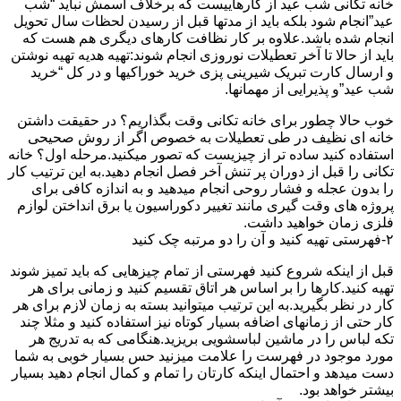
خانه تکانی شب عید از کارهاییست که برخلاف اسمش نباید “شب
عید”انجام شود بلکه باید از مدتها قبل از رسیدن لحظات سال تحویل
انجام شده باشد.علاوه بر کار نظافت کارهای دیگری هم هست که
باید از حالا تا آخر تعطیلات نوروزی انجام شوند:تهیه هدیه تهیه نوشتن
و ارسال کارت تبریک شیرینی پزی خرید خوراکیها و در کل “خرید
شب عید”و پذیرایی از مهمانها.
خوب حالا چطور برای خانه تکانی وقت بگذاریم؟ در حقیقت داشتن
خانه ای نظیف در طی تعطیلات به خصوص اگر از روش صحیحی
استفاده کنید ساده تر از چیزیست که تصور میکنید.مرحله اول؟ خانه
تکانی را قبل از دوران پر تنش آخر فصل انجام دهید.به این ترتیب کار
را بدون عجله و فشار روحی انجام میدهید و به اندازه کافی برای
پروژه های وقت گیری مانند تغییر دکوراسیون یا برق انداختن لوازم
فلزی زمان خواهید داشت.
۲-فهرستی تهیه کنید و آن را دو مرتبه چک کنید
قبل از اینکه شروع کنید فهرستی از تمام چیزهایی که باید تمیز شوند
تهیه کنید.کارها را بر اساس هر اتاق تقسیم کنید و زمانی برای هر
کار در نظر بگیرید.به این ترتیب میتوانید بسته به زمان لازم برای هر
کار حتی از زمانهای اضافه بسیار کوتاه نیز استفاده کنید و مثلا چند
تکه لباس را در ماشین لباسشویی بریزید.هنگامی که به تدریج هر
مورد موجود در فهرست را علامت میزنید حس بسیار خوبی به شما
دست میدهد و احتمال اینکه کارتان را تمام و کمال انجام دهید بسیار
بیشتر خواهد بود.