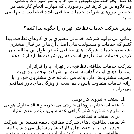
ها کمک بخواهند.مثل تعویض لامپ ها یا واشر شیرآلات باغبانی
و...علاوه بر این کارها نیز درصورتی که مهارت انجام کار شما در
تخصص نیروهای شرکت خدمات نظافتی باشد قطعاً دست تنها نمی
مانید.
بهترین شرکت خدمات نظافتی تهران را چگونه پیدا کنیم؟
زمانی می توانیم شرکت خدماتی معتبری برای کارهای نظافت پیدا
کنیم که خدمات و مسئولیت های اصلی آن ها را در قبال مشتری
بشناسیم.خدمات شرکت های نظافتی که در طول این مقاله بیان
کردیم خدمات استانداردی است که این شرکت ها باید ارائه دهند.
شرکت خدمات نظافتی نظافچی در تهران پا را فراتر از
استانداردهای اولیه گذاشته است.این شرکت توجه ویژه ی به
رضایت مشتریانش دارد و تمامی دغدغه های مشتریان خود را با
ارائه خدمات متفاوت پاسخ داده است.از ویژگی های بارز نظافچی
می توان به:
استخدام نیروی کار بومی
عدم استخدام نیروهای خارجی بی تجربه و فاقد مدارک هویتی
ملزم دانستن داشتن گواهی عدم سو پیشینه و عدم اعتیاد
برای استخدام نظافتچی
تمامی نظافتچی های شرکت نظافچی بیمه هستند.این شرکت
خود را در برابر حفظ جان کارکنانش مسئول می داند و کلیه
نظافتچی ها را بیمه می کند؛ بنابراین در صورت بروز حادثه ی