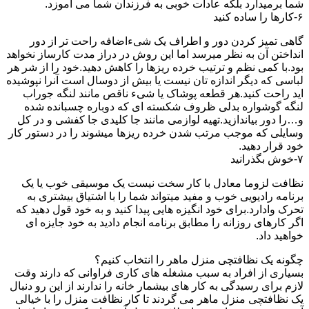
شما برمیدارد بلکه عادات خوبی به فرزندان شما می آموزد.
۶-کارها را ساده کنید
گاهی تمیز کردن دور و اطراف یک شیءاضافه راحت تر از دور
انداختن آن به نظر میرسد اما این روش در دراز مدت کارساز نخواهد
بود.با کمی نظم و ترتیب خرده ریزها را کاهش دهید.خود را از شر هر
لباسی که دیگر اندازه تان نیست یا بیش از دوسال است آنرا نپوشیده
اید راحت کنید.هر قطعه پوشاک یا شیء ناقص مانند لنگه جوراب
لنگه گوشواره بدلی ظروف شکسته ای که دوباره چسبانده شده
و…را دور بیاندازید.تهیه لوازمی مانند جا کلیدی جا کفشی و در کل
وسایلی که موجب مرتب شدن خرده ریزها میشوند را در دستور کار
خود قرار دهید.
۷-خوش بگذرانید
نظافت لزوما معادل با کار سخت نیست یک موسیقی خوب یا یک
برنامه رادیویی خوب و مفید میتواند شما را با اشتیاق بیشتری به
تحرک وادارد.برای خود انگیزه هایی پیدا کنید و به خود قول دهید که
اگر کارهای روزانه را مطابق برنامه انجام دادید به خود جایزه ای
خواهید داد.
چگونه یک نظافتچی منزل ماهر را انتخاب کنیم؟
بسیاری از افراد به سبب مشغله های کاری فراوانی که دارند وقت
لازم برای رسیدگی به کار های بیشمار خانه را ندارند از این رو دنبال
یک نظافتچی منزل ماهر می گردند تا کار نظافت منزل را با خیالی