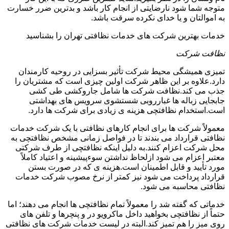
متوجه شما شود نارضایتی از انجام کار باشد و بدترین ضرر خسارت
به اموالتان و یا خدای نکرده سرقت باشد.
خدمات بهترین شرکت های خدمات نظافتی تهران را بشناسید
نظافت شرکت
تمیزی همیشگی محیط شرکت تأثیر بسزایی در روحیه کارمندان
دارد.علاوه بر این ظاهر شرکت اولین چیزی است که مشتریان را
جذب می کند.نظافت شرکت ها شامل جاروکشی طی کشی
جابجایی زباله ها غبارروبی شستشوی سرویس های بهداشتی
است.استخدام نظافتچی هزینه ی زیادی برای شرکت ها دارد.
معمولاً شرکت ها برای انجام کارهای نظافتی با یک شرکت خدمات
نظافتی قرارداد می بندند تا در فواصل زمانی مشخص نظافتچی به
محل شرکت اعزام کنند.به دلیل اینکه نظافتچی از طرف شرکتی
معتبر اعزام می شود ازلحاظ نداشتن سوءپیشینه و اعتیاد کاملاً
مورد تأیید و قابل اطمینان است.هزینه ی که در صورت بستن
قرارداد پرداخت می شود نیز کمتر از نرخ مصوب شرکت خدمات
نظافتی محاسبه می شود.
خدماتی که گفته شد را معمولاً تمام نظافتچی ها انجام می دهند؛ اما
حتماً از نظافتچی بخواهید داخل ماکرویو در و پنچرها و تلفن های
روی میز را هم تمیز کند.البته در لیست خدمات شرکت های نظافتی