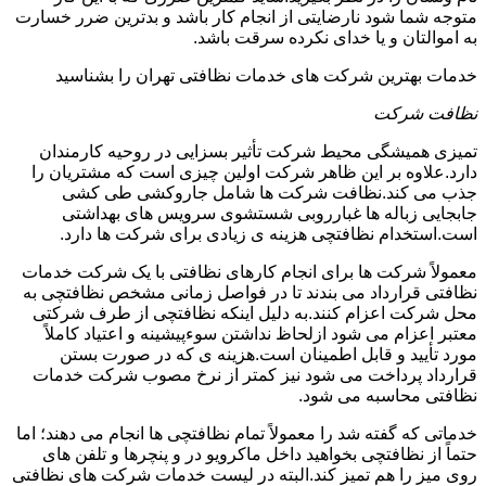
متوجه شما شود نارضایتی از انجام کار باشد و بدترین ضرر خسارت
به اموالتان و یا خدای نکرده سرقت باشد.
خدمات بهترین شرکت های خدمات نظافتی تهران را بشناسید
نظافت شرکت
تمیزی همیشگی محیط شرکت تأثیر بسزایی در روحیه کارمندان
دارد.علاوه بر این ظاهر شرکت اولین چیزی است که مشتریان را
جذب می کند.نظافت شرکت ها شامل جاروکشی طی کشی
جابجایی زباله ها غبارروبی شستشوی سرویس های بهداشتی
است.استخدام نظافتچی هزینه ی زیادی برای شرکت ها دارد.
معمولاً شرکت ها برای انجام کارهای نظافتی با یک شرکت خدمات
نظافتی قرارداد می بندند تا در فواصل زمانی مشخص نظافتچی به
محل شرکت اعزام کنند.به دلیل اینکه نظافتچی از طرف شرکتی
معتبر اعزام می شود ازلحاظ نداشتن سوءپیشینه و اعتیاد کاملاً
مورد تأیید و قابل اطمینان است.هزینه ی که در صورت بستن
قرارداد پرداخت می شود نیز کمتر از نرخ مصوب شرکت خدمات
نظافتی محاسبه می شود.
خدماتی که گفته شد را معمولاً تمام نظافتچی ها انجام می دهند؛ اما
حتماً از نظافتچی بخواهید داخل ماکرویو در و پنچرها و تلفن های
روی میز را هم تمیز کند.البته در لیست خدمات شرکت های نظافتی