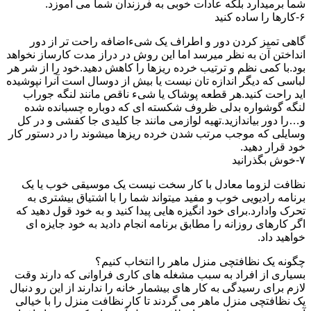
شما برمیدارد بلکه عادات خوبی به فرزندان شما می آموزد.
۶-کارها را ساده کنید
گاهی تمیز کردن دور و اطراف یک شیءاضافه راحت تر از دور
انداختن آن به نظر میرسد اما این روش در دراز مدت کارساز نخواهد
بود.با کمی نظم و ترتیب خرده ریزها را کاهش دهید.خود را از شر هر
لباسی که دیگر اندازه تان نیست یا بیش از دوسال است آنرا نپوشیده
اید راحت کنید.هر قطعه پوشاک یا شیء ناقص مانند لنگه جوراب
لنگه گوشواره بدلی ظروف شکسته ای که دوباره چسبانده شده
و…را دور بیاندازید.تهیه لوازمی مانند جا کلیدی جا کفشی و در کل
وسایلی که موجب مرتب شدن خرده ریزها میشوند را در دستور کار
خود قرار دهید.
۷-خوش بگذرانید
نظافت لزوما معادل با کار سخت نیست یک موسیقی خوب یا یک
برنامه رادیویی خوب و مفید میتواند شما را با اشتیاق بیشتری به
تحرک وادارد.برای خود انگیزه هایی پیدا کنید و به خود قول دهید که
اگر کارهای روزانه را مطابق برنامه انجام دادید به خود جایزه ای
خواهید داد.
چگونه یک نظافتچی منزل ماهر را انتخاب کنیم؟
بسیاری از افراد به سبب مشغله های کاری فراوانی که دارند وقت
لازم برای رسیدگی به کار های بیشمار خانه را ندارند از این رو دنبال
یک نظافتچی منزل ماهر می گردند تا کار نظافت منزل را با خیالی