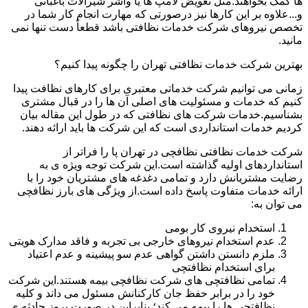
ها کمک بخواهند.مثل تعویض لامپ ها یا واشر شیرآلات باغبانی
و...علاوه بر این کارها نیز درصورتی که مهارت انجام کار شما در
تخصص نیروهای شرکت خدمات نظافتی باشد قطعاً دست تنها نمی
مانید.
بهترین شرکت خدمات نظافتی تهران را چگونه پیدا کنیم؟
زمانی می توانیم شرکت خدماتی معتبری برای کارهای نظافت پیدا
کنیم که خدمات و مسئولیت های اصلی آن ها را در قبال مشتری
بشناسیم.خدمات شرکت های نظافتی که در طول این مقاله بیان
کردیم خدمات استانداردی است که این شرکت ها باید ارائه دهند.
شرکت خدمات نظافتی نظافچی در تهران پا را فراتر از
استانداردهای اولیه گذاشته است.این شرکت توجه ویژه ی به
رضایت مشتریانش دارد و تمامی دغدغه های مشتریان خود را با
ارائه خدمات متفاوت پاسخ داده است.از ویژگی های بارز نظافچی
می توان به:
استخدام نیروی کار بومی
عدم استخدام نیروهای خارجی بی تجربه و فاقد مدارک هویتی
ملزم دانستن داشتن گواهی عدم سو پیشینه و عدم اعتیاد
برای استخدام نظافتچی
تمامی نظافتچی های شرکت نظافچی بیمه هستند.این شرکت
خود را در برابر حفظ جان کارکنانش مسئول می داند و کلیه
نظافتچی ها را بیمه می کند؛ بنابراین در صورت بروز حادثه ی