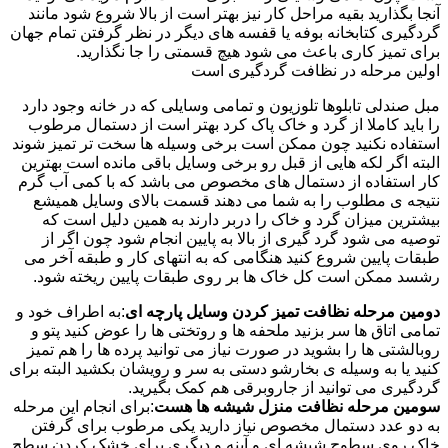
آنجا بگذارید بقیه مراحل کار نیز بهتر است از بالا شروع شود مانند
گردگیری کتابخانه بوفه یا قفسه های دیگر در نظر گرفتن تمام جهان
برای تمیز کاری باعث می شود هیچ قسمتی را جا نگذارید.
اولین مرحله در نظافت گردگیری است
مبل صندلی تابلوها تلوزیون و تمامی وسایلی که در خانه وجود دارد
را باید کاملا از گرد و خاک پاک کرد بهتر است از دستمال مرطوب
استفاده نکنید چون ممکن است برخی وسیله ها سخت تر تمیز شوند
البته اگر لکه هایی از قبل رو برخی وسایل باقی مانده است بهترین
کار استفاده از دستمال های مخصوص می باشد که با کمی آب گرم
نتیجه ی مطلوب را به شما می دهند قسمت بالای وسایل همیشع
بیشترین میزان گرد و خاک را دربر دارند به همین دلیل است که
توصیه می شود گرد گیری از بالا به پایین انجام شود چون اگر از
طبقات پایین شروع کنید هنگامی که به انتهای کار و طبقه آخر می
رشسد ممکن است کل خاک ها بر روی طبقات پایین ریخته شود.
دومین مرحله نظافت تمیز کردن وسایل پارچه ای
:به اطراف خود و
تمامی اتاق ها سر بزنید ملحفه ها و روتختی ها را عوض کنید پتو و
روبالشتی ها را بشوید در صورت نیاز می توانید پرده ها را هم تمیز
کنید یا به وسیله ی بخارشو دستی به سر و رویشان بکشید البته برای
گردگیری می توانید از جاروبرقی هم کمک بگیرید.
سومین مرحله نظافت منزل شیشه ها هست
:برای انجام این مرحله
به دو عدد دستمال مخصوص نیاز دارید یکی مرطوب برای گرفتن
خاک روی سطوح شیشه ای و آینه و دیگری برای خشک کردن سطح