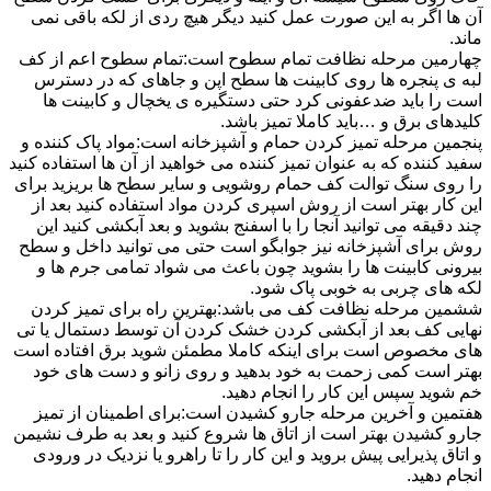
آن ها اگر به این صورت عمل کنید دیگر هیچ ردی از لکه باقی نمی
ماند.
چهارمین مرحله نظافت تمام سطوح است:تمام سطوح اعم از کف
لبه ی پنجره ها روی کابینت ها سطح اپن و جاهای که در دسترس
است را باید ضدعفونی کرد حتی دستگیره ی یخچال و کابینت ها
کلیدهای برق و …باید کاملا تمیز باشد.
پنجمین مرحله تمیز کردن حمام و آشپزخانه است:مواد پاک کننده و
سفید کننده که به عنوان تمیز کننده می خواهید از آن ها استفاده کنید
را روی سنگ توالت کف حمام روشویی و سایر سطح ها بریزید برای
این کار بهتر است از روش اسپری کردن مواد استفاده کنید بعد از
چند دقیقه می توانید آنجا را با اسفنج بشوید و بعد آبکشی کنید این
روش برای آشپزخانه نیز جوابگو است حتی می توانید داخل و سطح
بیرونی کابینت ها را بشوید چون باعث می شواد تمامی جرم ها و
لکه های چربی به خوبی پاک شود.
ششمین مرحله نظافت کف می باشد:بهترین راه برای تمیز کردن
نهایی کف بعد از آبکشی کردن خشک کردن آن توسط دستمال یا تی
های مخصوص است برای اینکه کاملا مطمئن شوید برق افتاده است
بهتر است کمی زحمت به خود بدهید و روی زانو و دست های خود
خم شوید سپس این کار را انجام دهید.
هفتمین و آخرین مرحله جارو کشیدن است:برای اطمینان از تمیز
جارو کشیدن بهتر است از اتاق ها شروع کنید و بعد به طرف نشیمن
و اتاق پذیرایی پیش بروید و این کار را تا راهرو یا نزدیک در ورودی
انجام دهید.