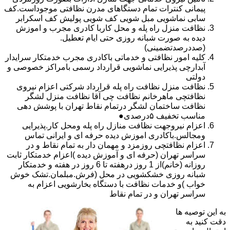
پیمانی کنترات تمام دستگاهای مدرن نظافتی موجوداست.کف
سابی نماشویی مبل شویی کف شویی پولیش کف اسکرابر
نظافت منزل راه پله و محل کاربا کادری مجرب و اموزش
دیده به صورت شبانه روزی حتی ایام تعطیل.
(صددرصدتضمینی)
کلیه امور نظافتی و خدماتی باکادری مجرب خدمتکار سرایدار
آبدارچی پذیرایی نماشویی قرارداد رسمی بامراکز خصوصی و
دولتی
نظافت منزل نظافت راه پله قرارداد شرکتی اعزام نیروی
نظافتچی ماهرخانم نظافت چی آقا نظافت منزل لشگر
نظافت ساختمان لشگر درتمام نقاط تهران با پوشش دهی
مناسب تخفیف ۵درصدی●
اعزام نیروجهت نظافت منازل راه پله ومحل کار.پذیرایی
ومجالس.باکادری اموزش دیده حرفه ای و ایرانی تماس
اعزام نظافتچی روزمزد و مهمان دار به تمام نقاط و در
سراسر تهران (حرفه ای و آموزش دیده )اعزام خدمتکار ثابت
روزانه (خانم)از 1 روز درهفته تا 6 روز در هفته و خدمتکار
شبانه روزی خشکشویی در محل (فرش.مبلمان.تشک خوش
خواب )و خدمات نظافت با دستگاه بخارشویی اعزام به
سراسر تهران و در تمام نقاط
به این توصیه ها
دقت کنید به