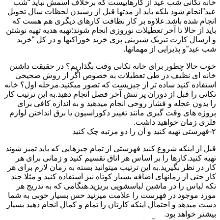
خانه تکانی شب عید از کارهاییست که برخلاف اسمش نباید “شب
عید”انجام شود بلکه باید از مدتها قبل از رسیدن لحظات سال تحویل
انجام شده باشد.علاوه بر کار نظافت کارهای دیگری هم هست که
باید از حالا تا آخر تعطیلات نوروزی انجام شوند:تهیه هدیه تهیه نوشتن
و ارسال کارت تبریک شیرینی پزی خرید خوراکیها و در کل “خرید
شب عید”و پذیرایی از مهمانها.
خوب حالا چطور برای خانه تکانی وقت بگذاریم؟ در حقیقت داشتن
خانه ای نظیف در طی تعطیلات به خصوص اگر از روش صحیحی
استفاده کنید ساده تر از چیزیست که تصور میکنید.مرحله اول؟ خانه
تکانی را قبل از دوران پر تنش آخر فصل انجام دهید.به این ترتیب کار
را بدون عجله و فشار روحی انجام میدهید و به اندازه کافی برای
پروژه های وقت گیری مانند تغییر دکوراسیون یا برق انداختن لوازم
فلزی زمان خواهید داشت.
۲-فهرستی تهیه کنید و آن را دو مرتبه چک کنید
قبل از اینکه شروع کنید فهرستی از تمام چیزهایی که باید تمیز شوند
تهیه کنید.کارها را بر اساس هر اتاق تقسیم کنید و زمانی برای هر
کار در نظر بگیرید.به این ترتیب میتوانید بسته به زمان لازم برای هر
کار حتی از زمانهای اضافه بسیار کوتاه نیز استفاده کنید و مثلا چند
تکه لباس را در ماشین لباسشویی بریزید.هنگامی که به تدریج هر
مورد موجود در فهرست را علامت میزنید حس بسیار خوبی به شما
دست میدهد و احتمال اینکه کارتان را تمام و کمال انجام دهید بسیار
بیشتر خواهد بود.