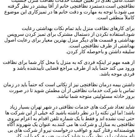
است.عامل بعدی در تعیین قیمت خدمات نظافت منزل جنسیت
نظافتچی است.دستمزد نظافتچی خانم از آقا بیشتر در نظر گرفته
می شود.با توجه به مهارت و دقت خانم ها در تمیزکاری این موضوع
کاملاً منطقی است.
برای کارهای نظافت منزل باید تمام نکات بهداشتی رعایت
شود.استفاده نکردن از دستمال مشترک برای تمیز کردن سرویس
بهداشتی و قسمت های دیگر منزل بهترین معیار برای رعایت اصول
بهداشتی از طرف نظافتچی است.
سلیقه داشتن و باحوصله کار کردن.
از همه مهم تر اینکه فردی که به منزل یا محل کار شما برای نظافت
ورود می کند حتماً باید از طرف مراجع قضایی تأییدشده باشد و
فردی موجه باشد.
داشتن بیمه درمان نظافتچی نیز از نکاتی است که حتماً باید در زمان
تماس با شرکت خدمات نظافتی از آن مطمئن شوید تا در صورت
بروز حادثه مسئولیتی متوجه شما نباشد.
شاید تعداد شرکت های خدمات نظافتی در شهر تهران بسیار زیاد
باشد؛ اما این نکته را در نظر داشته باشید که خیلی از این شرکت ها
حتی ثبت نشده اند و فقط با یک شماره تلفن اقدام به اعزام نیروی
نظافتچی به منازل و شرکت ها می کنند.به عنوان یک شهروند آگاه
هوشمندانه رفتار کنید و عواقب درخواست نیرو از شرکت های بی
نام ونشان را در نظر بگیرید.شاید کمترین ضرری که با این کار