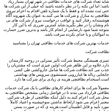
شاید تعداد شرکت های خدمات نظافتی در شهر تهران بسیار زیاد
باشد؛ اما این نکته را در نظر داشته باشید که خیلی از این شرکت ها
حتی ثبت نشده اند و فقط با یک شماره تلفن اقدام به اعزام نیروی
نظافتچی به منازل و شرکت ها می کنند.به عنوان یک شهروند آگاه
هوشمندانه رفتار کنید و عواقب درخواست نیرو از شرکت های بی
نام ونشان را در نظر بگیرید.شاید کمترین ضرری که با این کار
متوجه شما شود نارضایتی از انجام کار باشد و بدترین ضرر خسارت
به اموالتان و یا خدای نکرده سرقت باشد.
خدمات بهترین شرکت های خدمات نظافتی تهران را بشناسید
نظافت شرکت
تمیزی همیشگی محیط شرکت تأثیر بسزایی در روحیه کارمندان
دارد.علاوه بر این ظاهر شرکت اولین چیزی است که مشتریان را
جذب می کند.نظافت شرکت ها شامل جاروکشی طی کشی
جابجایی زباله ها غبارروبی شستشوی سرویس های بهداشتی
است.استخدام نظافتچی هزینه ی زیادی برای شرکت ها دارد.
معمولاً شرکت ها برای انجام کارهای نظافتی با یک شرکت خدمات
نظافتی قرارداد می بندند تا در فواصل زمانی مشخص نظافتچی به
محل شرکت اعزام کنند.به دلیل اینکه نظافتچی از طرف شرکتی
معتبر اعزام می شود ازلحاظ نداشتن سوءپیشینه و اعتیاد کاملاً
مورد تأیید و قابل اطمینان است.هزینه ی که در صورت بستن