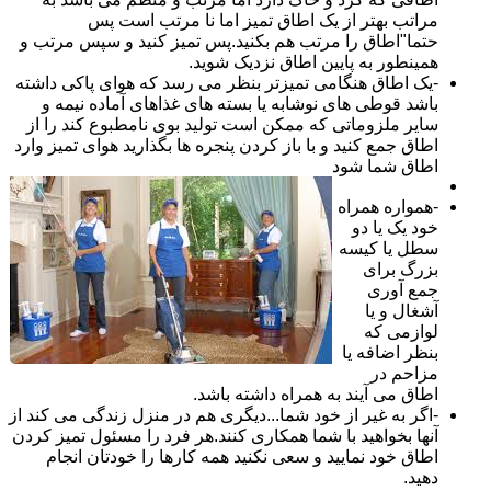
مراتب بهتر از یک اطاق تمیز اما نا مرتب است پس
حتما"اطاق را مرتب هم بکنید.پس تمیز کنید و سپس مرتب و
همینطور به پایین اطاق نزدیک شوید.
-یک اطاق هنگامی تمیزتر بنظر می رسد که هوای پاکی داشته
باشد قوطی های نوشابه یا بسته های غذاهای آماده نیمه و
سایر ملزوماتی که ممکن است تولید بوی نامطبوع کند را از
اطاق جمع کنید و با باز کردن پنجره ها بگذارید هوای تمیز وارد
اطاق شما شود
-همواره همراه
خود یک یا دو
سطل یا کیسه
بزرگ برای
جمع آوری
آشغال و یا
لوازمی که
بنظر اضافه یا
مزاحم در
اطاق می آیند به همراه داشته باشد.
-اگر به غیر از خود شما...دیگری هم در منزل زندگی می کند از
آنها بخواهید با شما همکاری کنند.هر فرد را مسئول تمیز کردن
اطاق خود نمایید و سعی نکنید همه کارها را خودتان انجام
دهید.