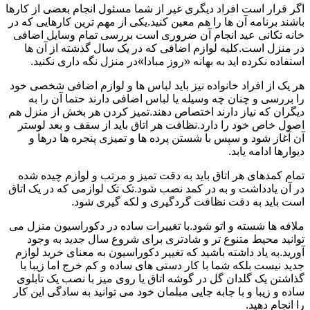
اگر قرار است افراد دیگری غیر از شما مسئول انجام بعضی از کارها
باشند برنامه آن ها را هم معین کنید.یکی از مهم ترین کارهایی که در
خانه تکانی عید انجام آن ضروری است بررسی تمام وسایل اضافی
در منزل است.کلیه لوازم اضافی که در یک سال گذشته از آن ها
استفاده نکرده اید به بهانه «روز مبادا»در منزل نگه داری نکنید.
هر یک از افراد خانواده نیز باید لباس ها و لوازم اضافی شخصی خود
را بررسی و چنان چه وسیله یا لباس اضافی دارند حتما آن را به
دیگران که نیاز دارند اختصاص دهند.تمیز کردن هر بخش از منزل هم
اصول خاص خود را دارد.نظافت هر اتاق باید از سقف و بعد لوستر
آن آغاز شود و سپس با شستن پرده ها و تمیزی پنجره ها درها و
دیوارها ادامه یابد.
تمام کمدهای هر اتاق باید به دقت تمیز و مرتب و لوازم چیده شده
در آن یادداشت و به در کمد نصب شود.تک تک لوازمی که در یک اتاق
است باید به دقت نظافت گردگیری و لکه گیری شود.
ملافه ها شسته و اتو شود.با تغییرات ساده در دکوراسیون منزل می
توانید محیط متنوع تر و شادتری برای شروع سال جدید به وجود
آورید.به یاد داشته باشید که تغییر دکوراسیون به معنای خرید لوازم
جدید نیست بلکه شما با کار دستی های ساده و کم خرج اما زیبا با
گذاشتن یک گلدان گل در گوشه اتاق یا روی میز با نصب یک تابلوی
ساده و زیبا و با جابه جایی مبلمان خود می توانید به سادگی این کار
را انجام دهید.