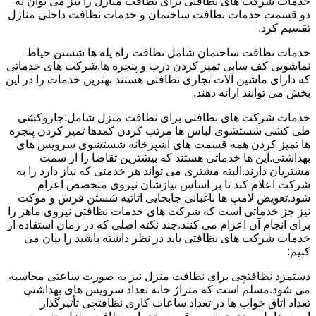
خدمات شرکت های نظافتی برای نظافت منازل را نیز می توان به
دو قسمت خدمات نظافت ساختمان و خدمات نظافت داخلی منازل
تقسیم کرد.
خدمات نظافت ساختمان شامل نظافت راه پله ها شستن حیاط
نماشویی کف سابی تمیز کردن درب و پنجره ها.شرکت های خدماتی
که دارای ماشین آلات تجاری نظافتی هستند بهترین خدمات را در این
بخش می توانند ارائه دهند.
خدمات شرکت های نظافتی برای نظافت منزل شامل:جاروکشی
طی کشی شستشوی لباس ها مرتب کردن کمدها تمیز کردن پنجره
ها تمیز کردن همه قسمت های آشپزخانه شستشوی سرویس های
بهداشتی.این ها خدماتی هستند که بیشترین تقاضا را از سمت
مشتریان دارند.البته مشتری می تواند هر خدمتی که نیاز دارد را به
شرکت اعلام کند تا بر اساس نیازشان نیروی متخصص اعزام
شود.تعویض لامپ ها باغبانی جابجایی اثاثیه شستن فرش و موکت
نیز جز خدماتی است که شرکت های خدمات نظافتی نیروی ماهر را
برای انجام آن اعزام می کنند.چند نکته اصلی که در زمان استفاده از
خدمات شرکت های نظافتی باید در نظر داشته باشید را بیان می
کنیم:
دستمزد نظافتچی برای نظافت منزل نیز به صورت ساعتی محاسبه
می شود.مسلم است که متراژ خانه تعداد سرویس های بهداشتی
تعداد اتاق خواب ها در تعداد ساعات کاری نظافتچی تأثیرگذار