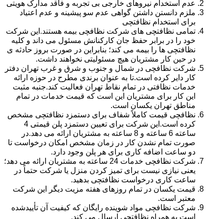
عدم استخدام نیروهای خارجی بی تجربه و فاقد مدارک هویتی
ملزم دانستن داشتن گواهی عدم سو پیشینه و عدم اعتیاد
برای استخدام نظافتچی
تمامی نظافتچی های شرکت نظافچی بیمه هستند.این شرکت
خود را در برابر حفظ جان کارکنانش مسئول می داند و کلیه
نظافتچی ها را بیمه می کند؛ بنابراین در صورت بروز حادثه ی
در حین کار مشتریان هیچ مسئولیتی نخواهند داشت.
شرکت نظافچی در شمال و جنوب و شرق و غرب تهران دفتر
کار دایر کرده است.تا به عنوان برندی مطرح در حوزه ارائه
خدمات نظافتی در تمام نقاط تهران فعالیت کند.جنبه مثبت
این کار برای مشتریان این است که قیمت خدمات در تمام
مناطق تهران یکسان است.
نظافچی قیمت کاملاً شفاف برای دستمزد نظافتچی مشخص
کرده است.این شرکت برای تعیین دستمزد پلن قیمتی 4
ساعته 6 ساعته و 8 ساعته به مشتریان ارائه می دهد.در
صورت تمام نشدن کار در زمان مشخص امکان درخواست تا
دو ساعت اضافه کاری برای هر پلن وجود دارد.
شرکت نظافچی خدمات 24 ساعته به مشتریان ارائه می دهد؛
یعنی نیازی نیست برای تمیز کردن منزل یا شرکت حتماً در
ساعت کاری درخواست نظافتچی بدهید.
قیمت یکسان در تمام روزهای هفته مزیت دیگر این شرکت
معتبر است.
شرکت نظافچی مواد شوینده رایگان که کیفیت آن تأییدشده
است به همراه نظافتچی ارسال می کند.