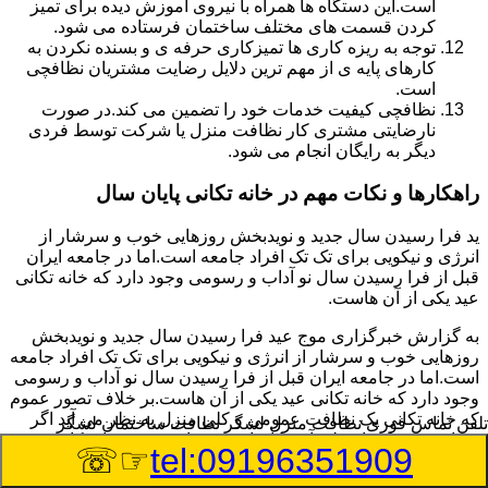
است.این دستگاه ها همراه با نیروی آموزش دیده برای تمیز
کردن قسمت های مختلف ساختمان فرستاده می شود.
توجه به ریزه کاری ها تمیزکاری حرفه ی و بسنده نکردن به
کارهای پایه ی از مهم ترین دلایل رضایت مشتریان نظافچی
است.
نظافچی کیفیت خدمات خود را تضمین می کند.در صورت
نارضایتی مشتری کار نظافت منزل یا شرکت توسط فردی
دیگر به رایگان انجام می شود.
راهکارها و نکات مهم در خانه تکانی پایان سال
ید فرا رسیدن سال جدید و نویدبخش روزهایی خوب و سرشار از
انرژی و نیکویی برای تک تک افراد جامعه است.اما در جامعه ایران
قبل از فرا رسیدن سال نو آداب و رسومی وجود دارد که خانه تکانی
عید یکی از آن هاست.
به گزارش خبرگزاری موج عید فرا رسیدن سال جدید و نویدبخش
روزهایی خوب و سرشار از انرژی و نیکویی برای تک تک افراد جامعه
است.اما در جامعه ایران قبل از فرا رسیدن سال نو آداب و رسومی
وجود دارد که خانه تکانی عید یکی از آن هاست.بر خلاف تصور عموم
که خانه تکانی یک نظافت عمومی و کلی منزل به نظر می آید اگر
تلفن تماس فوری
نظافت منزل لشگر نظافت ساختمان لشگر
بخواهیم به طور اصولی آن را انجام دهیم باید به برخی از نکات توجه
☞☏
tel:09196351909
بیشتر داشته باشیم.