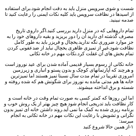
شست و شوی سرویس منزل باید به دقت انجام شود.برای استفاده
از اسیدها در نظافت سرویس باید کلیه نکات ایمنی را رعایت کنید تا
صدمه نبینید.
تمام داروهایی که در منزل دارید بررسی کنید.اگر داروی تاریخ
مصرف گذشته ای دارید آن را دور بریزید و بقیه داروهای خود را به
جز موارد ضروری نگه ندارید.یخچال و فریزر باید به طور کامل
نظافت شود.غیر از تمیزی ظاهری یخچال نباید از ضدعفونی کردن
تمام بخش های آن غفلت کرد.نکات مهم در خانه تکانی
خانه تکانی از رسوم بسیار قدیمی آماده شدن برای عید نوروز است
و هرچند که آپارتمانهای کوچک و بدون پستو و انباری و زیرزمین
امروزی تقریبا در تمام مدت سال نسبتا تمیز هستند اما تمیزترین
خانه ها هم مدتی مانده به نوروز برای شگونش هم که شده روفته و
شسته و برق انداخته میشوند.
اما این روزها که کمتر کسی به صورت تمام وقت در خانه است و
کار نظافت باید تدریجی انجام شود هیچ چیز بهتر از یک روش خوب و
برنامه ریزی شده به کمک ما نمی آید.روند داشتن خانه ای تمیز بدون
نگرانی و تشویش با رعایت این نکات مهم در خانه تکانی به انجام
میرسد:
۱-از همین حالا شروع کنید