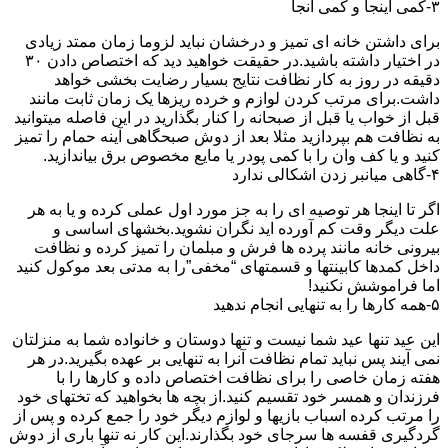
۳-کمی اینجا و کمی آنجا
برای داشتن خانه ای تمیز و درخشان نباید لزوما زمان ممتد زیادی
در اختیار داشته باشید.در حقیقت خواهید دید که اختصاص دادن ۳۰
دقیقه در روز به کار نظافت نتایج بسیار رضایت بخشی خواهد
داشت.برای مرتب کردن لوازم و خرده ریزها یک زمان ثابت مانند
قبل از خواب یا قبل از صبحانه را کنار بگذارید در این فاصله میتوانید
به نظافت هم بپردازید مثلا بعد از دوش صبحگاهی آینه حمام را تمیز
کنید و یا کف وان را با کمی پودر یا مایع مخصوص برق بیاندازید.
۴-گاهی میانبر زدن اشکالی ندارد
اگر تا اینجا هر توصیه ای را به جز مورد اول عملی کرده و یا به هر
علت دیگر وقت کم آورده اید نگران نشوید.بخشهای اساسی و
بیرونی خانه مانند پرده ها فرش و مبلمان را تمیز کرده و نظافت
داخل کمدها کابینتها و قسمتهای “مخفی”را به مدتی بعد موکول کنید
اما فراموشش نکنید!
۵-همه کارها را به تنهایی انجام ندهید
این عید تنها عید شما نیست و تنها دوستان و خانواده شما به منزلتان
نمی آیند پس نباید تمام نظافت آنرا به تنهایی بر عهده بگیرید.در هر
هفته زمان خاصی را برای نظافت اختصاص داده و کارها را با
فرزندان و همسر خود تقسیم کنید.از بچه ها بخواهید که تختهای خود
را مرتب کرده اسباب بازیها و لوازم دیگر خود را جمع کرده و پس از
گردگیری قفسه ها سرجای خود بگذارند.این کار نه تنها باری از دوش