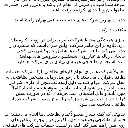
متوجه شما شود نارضایتی از انجام کار باشد و بدترین ضرر خسارت
به اموالتان و یا خدای نکرده سرقت باشد.
خدمات بهترین شرکت های خدمات نظافتی تهران را بشناسید
نظافت شرکت
تمیزی همیشگی محیط شرکت تأثیر بسزایی در روحیه کارمندان
دارد.علاوه بر این ظاهر شرکت اولین چیزی است که مشتریان را
جذب می کند.نظافت شرکت ها شامل جاروکشی طی کشی
جابجایی زباله ها غبارروبی شستشوی سرویس های بهداشتی
است.استخدام نظافتچی هزینه ی زیادی برای شرکت ها دارد.
معمولاً شرکت ها برای انجام کارهای نظافتی با یک شرکت خدمات
نظافتی قرارداد می بندند تا در فواصل زمانی مشخص نظافتچی به
محل شرکت اعزام کنند.به دلیل اینکه نظافتچی از طرف شرکتی
معتبر اعزام می شود ازلحاظ نداشتن سوءپیشینه و اعتیاد کاملاً
مورد تأیید و قابل اطمینان است.هزینه ی که در صورت بستن
قرارداد پرداخت می شود نیز کمتر از نرخ مصوب شرکت خدمات
نظافتی محاسبه می شود.
خدماتی که گفته شد را معمولاً تمام نظافتچی ها انجام می دهند؛ اما
حتماً از نظافتچی بخواهید داخل ماکرویو در و پنچرها و تلفن های
روی میز را هم تمیز کند.البته در لیست خدمات شرکت های نظافتی