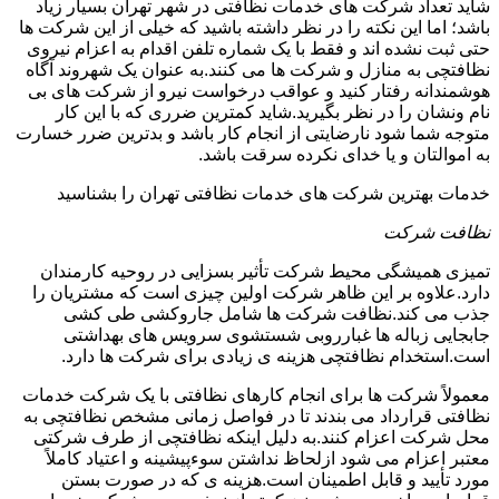
شاید تعداد شرکت های خدمات نظافتی در شهر تهران بسیار زیاد
باشد؛ اما این نکته را در نظر داشته باشید که خیلی از این شرکت ها
حتی ثبت نشده اند و فقط با یک شماره تلفن اقدام به اعزام نیروی
نظافتچی به منازل و شرکت ها می کنند.به عنوان یک شهروند آگاه
هوشمندانه رفتار کنید و عواقب درخواست نیرو از شرکت های بی
نام ونشان را در نظر بگیرید.شاید کمترین ضرری که با این کار
متوجه شما شود نارضایتی از انجام کار باشد و بدترین ضرر خسارت
به اموالتان و یا خدای نکرده سرقت باشد.
خدمات بهترین شرکت های خدمات نظافتی تهران را بشناسید
نظافت شرکت
تمیزی همیشگی محیط شرکت تأثیر بسزایی در روحیه کارمندان
دارد.علاوه بر این ظاهر شرکت اولین چیزی است که مشتریان را
جذب می کند.نظافت شرکت ها شامل جاروکشی طی کشی
جابجایی زباله ها غبارروبی شستشوی سرویس های بهداشتی
است.استخدام نظافتچی هزینه ی زیادی برای شرکت ها دارد.
معمولاً شرکت ها برای انجام کارهای نظافتی با یک شرکت خدمات
نظافتی قرارداد می بندند تا در فواصل زمانی مشخص نظافتچی به
محل شرکت اعزام کنند.به دلیل اینکه نظافتچی از طرف شرکتی
معتبر اعزام می شود ازلحاظ نداشتن سوءپیشینه و اعتیاد کاملاً
مورد تأیید و قابل اطمینان است.هزینه ی که در صورت بستن