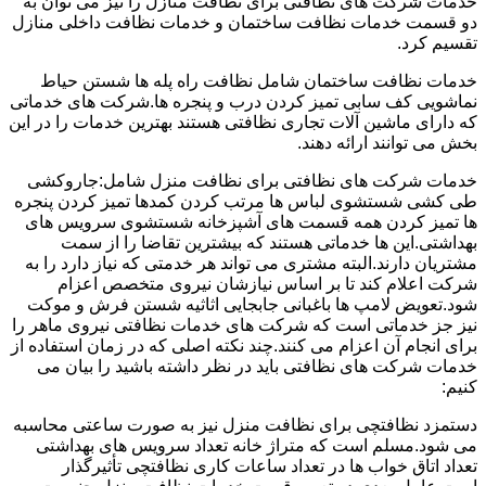
خدمات شرکت های نظافتی برای نظافت منازل را نیز می توان به
دو قسمت خدمات نظافت ساختمان و خدمات نظافت داخلی منازل
تقسیم کرد.
خدمات نظافت ساختمان شامل نظافت راه پله ها شستن حیاط
نماشویی کف سابی تمیز کردن درب و پنجره ها.شرکت های خدماتی
که دارای ماشین آلات تجاری نظافتی هستند بهترین خدمات را در این
بخش می توانند ارائه دهند.
خدمات شرکت های نظافتی برای نظافت منزل شامل:جاروکشی
طی کشی شستشوی لباس ها مرتب کردن کمدها تمیز کردن پنجره
ها تمیز کردن همه قسمت های آشپزخانه شستشوی سرویس های
بهداشتی.این ها خدماتی هستند که بیشترین تقاضا را از سمت
مشتریان دارند.البته مشتری می تواند هر خدمتی که نیاز دارد را به
شرکت اعلام کند تا بر اساس نیازشان نیروی متخصص اعزام
شود.تعویض لامپ ها باغبانی جابجایی اثاثیه شستن فرش و موکت
نیز جز خدماتی است که شرکت های خدمات نظافتی نیروی ماهر را
برای انجام آن اعزام می کنند.چند نکته اصلی که در زمان استفاده از
خدمات شرکت های نظافتی باید در نظر داشته باشید را بیان می
کنیم:
دستمزد نظافتچی برای نظافت منزل نیز به صورت ساعتی محاسبه
می شود.مسلم است که متراژ خانه تعداد سرویس های بهداشتی
تعداد اتاق خواب ها در تعداد ساعات کاری نظافتچی تأثیرگذار