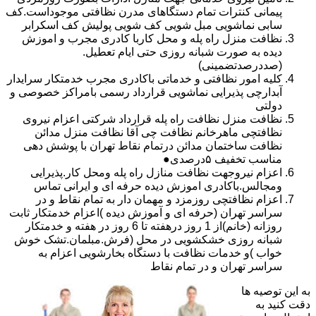
پیمانی کنترات تمام دستگاهای مدرن نظافتی موجوداست.کف
سابی نماشویی مبل شویی کف شویی پولیش کف اسکرابر
نظافت منزل راه پله و محل کاربا کادری مجرب و اموزش
دیده به صورت شبانه روزی حتی ایام تعطیل.
(صددرصدتضمینی)
کلیه امور نظافتی و خدماتی باکادری مجرب خدمتکار سرایدار
آبدارچی پذیرایی نماشویی قرارداد رسمی بامراکز خصوصی و
دولتی
نظافت منزل نظافت راه پله قرارداد شرکتی اعزام نیروی
نظافتچی ماهرخانم نظافت چی آقا نظافت منزل مدائن
نظافت ساختمان مدائن درتمام نقاط تهران با پوشش دهی
مناسب تخفیف ۵درصدی●
اعزام نیروجهت نظافت منازل راه پله ومحل کار.پذیرایی
ومجالس.باکادری اموزش دیده حرفه ای و ایرانی تماس
اعزام نظافتچی روزمزد و مهمان دار به تمام نقاط و در
سراسر تهران (حرفه ای و آموزش دیده )اعزام خدمتکار ثابت
روزانه (خانم)از 1 روز درهفته تا 6 روز در هفته و خدمتکار
شبانه روزی خشکشویی در محل (فرش.مبلمان.تشک خوش
خواب )و خدمات نظافت با دستگاه بخارشویی اعزام به
سراسر تهران و در تمام نقاط
به این توصیه ها
دقت کنید به