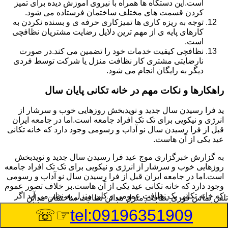
است.این دستگاه ها همراه با نیروی آموزش دیده برای تمیز
کردن قسمت های مختلف ساختمان فرستاده می شود.
توجه به ریزه کاری ها تمیزکاری حرفه ی و بسنده نکردن به
کارهای پایه ی از مهم ترین دلایل رضایت مشتریان نظافچی
است.
نظافچی کیفیت خدمات خود را تضمین می کند.در صورت
نارضایتی مشتری کار نظافت منزل یا شرکت توسط فردی
دیگر به رایگان انجام می شود.
راهکارها و نکات مهم در خانه تکانی پایان سال
ید فرا رسیدن سال جدید و نویدبخش روزهایی خوب و سرشار از
انرژی و نیکویی برای تک تک افراد جامعه است.اما در جامعه ایران
قبل از فرا رسیدن سال نو آداب و رسومی وجود دارد که خانه تکانی
عید یکی از آن هاست.
به گزارش خبرگزاری موج عید فرا رسیدن سال جدید و نویدبخش
روزهایی خوب و سرشار از انرژی و نیکویی برای تک تک افراد جامعه
است.اما در جامعه ایران قبل از فرا رسیدن سال نو آداب و رسومی
وجود دارد که خانه تکانی عید یکی از آن هاست.بر خلاف تصور عموم
که خانه تکانی یک نظافت عمومی و کلی منزل به نظر می آید اگر
تلفن تماس فوری
نظافت منزل مدائن نظافت ساختمان مدائن
بخواهیم به طور اصولی آن را انجام دهیم باید به برخی از نکات توجه
☞☏
tel:09196351909
بیشتر داشته باشیم.