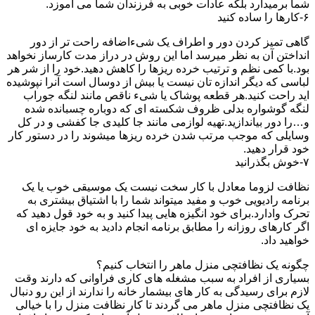
شما برمیدارد بلکه عادات خوبی به فرزندان شما می آموزد.
۶-کارها را ساده کنید
گاهی تمیز کردن دور و اطراف یک شیءاضافه راحت تر از دور
انداختن آن به نظر میرسد اما این روش در دراز مدت کارساز نخواهد
بود.با کمی نظم و ترتیب خرده ریزها را کاهش دهید.خود را از شر هر
لباسی که دیگر اندازه تان نیست یا بیش از دوسال است آنرا نپوشیده
اید راحت کنید.هر قطعه پوشاک یا شیء ناقص مانند لنگه جوراب
لنگه گوشواره بدلی ظروف شکسته ای که دوباره چسبانده شده
و…را دور بیاندازید.تهیه لوازمی مانند جا کلیدی جا کفشی و در کل
وسایلی که موجب مرتب شدن خرده ریزها میشوند را در دستور کار
خود قرار دهید.
۷-خوش بگذرانید
نظافت لزوما معادل با کار سخت نیست یک موسیقی خوب یا یک
برنامه رادیویی خوب و مفید میتواند شما را با اشتیاق بیشتری به
تحرک وادارد.برای خود انگیزه هایی پیدا کنید و به خود قول دهید که
اگر کارهای روزانه را مطابق برنامه انجام دادید به خود جایزه ای
خواهید داد.
چگونه یک نظافتچی منزل ماهر را انتخاب کنیم؟
بسیاری از افراد به سبب مشغله های کاری فراوانی که دارند وقت
لازم برای رسیدگی به کار های بیشمار خانه را ندارند از این رو دنبال
یک نظافتچی منزل ماهر می گردند تا کار نظافت منزل را با خیالی