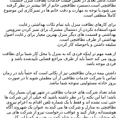
است.عامل بعدی در تعیین قیمت خدمات نظافت منزل جنسیت
نظافتچی است.دستمزد نظافتچی خانم از آقا بیشتر در نظر گرفته
می شود.با توجه به مهارت و دقت خانم ها در تمیزکاری این موضوع
کاملاً منطقی است.
برای کارهای نظافت منزل باید تمام نکات بهداشتی رعایت
شود.استفاده نکردن از دستمال مشترک برای تمیز کردن سرویس
بهداشتی و قسمت های دیگر منزل بهترین معیار برای رعایت اصول
بهداشتی از طرف نظافتچی است.
سلیقه داشتن و باحوصله کار کردن.
از همه مهم تر اینکه فردی که به منزل یا محل کار شما برای نظافت
ورود می کند حتماً باید از طرف مراجع قضایی تأییدشده باشد و
فردی موجه باشد.
داشتن بیمه درمان نظافتچی نیز از نکاتی است که حتماً باید در زمان
تماس با شرکت خدمات نظافتی از آن مطمئن شوید تا در صورت
بروز حادثه مسئولیتی متوجه شما نباشد.
شاید تعداد شرکت های خدمات نظافتی در شهر تهران بسیار زیاد
باشد؛ اما این نکته را در نظر داشته باشید که خیلی از این شرکت ها
حتی ثبت نشده اند و فقط با یک شماره تلفن اقدام به اعزام نیروی
نظافتچی به منازل و شرکت ها می کنند.به عنوان یک شهروند آگاه
هوشمندانه رفتار کنید و عواقب درخواست نیرو از شرکت های بی
نام ونشان را در نظر بگیرید.شاید کمترین ضرری که با این کار