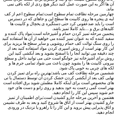
آن ها اگر به این صورت عمل کنید دیگر هیچ ردی از لکه باقی نمی
ماند.
چهارمین مرحله نظافت تمام سطوح است:تمام سطوح اعم از کف
لبه ی پنجره ها روی کابینت ها سطح اپن و جاهای که در دسترس
است را باید ضدعفونی کرد حتی دستگیره ی یخچال و کابینت ها
کلیدهای برق و …باید کاملا تمیز باشد.
پنجمین مرحله تمیز کردن حمام و آشپزخانه است:مواد پاک کننده و
سفید کننده که به عنوان تمیز کننده می خواهید از آن ها استفاده کنید
را روی سنگ توالت کف حمام روشویی و سایر سطح ها بریزید برای
این کار بهتر است از روش اسپری کردن مواد استفاده کنید بعد از
چند دقیقه می توانید آنجا را با اسفنج بشوید و بعد آبکشی کنید این
روش برای آشپزخانه نیز جوابگو است حتی می توانید داخل و سطح
بیرونی کابینت ها را بشوید چون باعث می شواد تمامی جرم ها و
لکه های چربی به خوبی پاک شود.
ششمین مرحله نظافت کف می باشد:بهترین راه برای تمیز کردن
نهایی کف بعد از آبکشی کردن خشک کردن آن توسط دستمال یا تی
های مخصوص است برای اینکه کاملا مطمئن شوید برق افتاده است
بهتر است کمی زحمت به خود بدهید و روی زانو و دست های خود
خم شوید سپس این کار را انجام دهید.
هفتمین و آخرین مرحله جارو کشیدن است:برای اطمینان از تمیز
جارو کشیدن بهتر است از اتاق ها شروع کنید و بعد به طرف نشیمن
و اتاق پذیرایی پیش بروید و این کار را تا راهرو یا نزدیک در ورودی
انجام دهید.