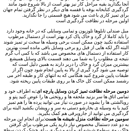
آنجا بگذارید بقیه مراحل کار نیز بهتر است از بالا شروع شود مانند
گردگیری کتابخانه بوفه یا قفسه های دیگر در نظر گرفتن تمام جهان
برای تمیز کاری باعث می شود هیچ قسمتی را جا نگذارید.
اولین مرحله در نظافت گردگیری است
مبل صندلی تابلوها تلوزیون و تمامی وسایلی که در خانه وجود دارد
را باید کاملا از گرد و خاک پاک کرد بهتر است از دستمال مرطوب
استفاده نکنید چون ممکن است برخی وسیله ها سخت تر تمیز شوند
البته اگر لکه هایی از قبل رو برخی وسایل باقی مانده است بهترین
کار استفاده از دستمال های مخصوص می باشد که با کمی آب گرم
نتیجه ی مطلوب را به شما می دهند قسمت بالای وسایل همیشع
بیشترین میزان گرد و خاک را دربر دارند به همین دلیل است که
توصیه می شود گرد گیری از بالا به پایین انجام شود چون اگر از
طبقات پایین شروع کنید هنگامی که به انتهای کار و طبقه آخر می
رشسد ممکن است کل خاک ها بر روی طبقات پایین ریخته شود.
دومین مرحله نظافت تمیز کردن وسایل پارچه ای
:به اطراف خود و
تمامی اتاق ها سر بزنید ملحفه ها و روتختی ها را عوض کنید پتو و
روبالشتی ها را بشوید در صورت نیاز می توانید پرده ها را هم تمیز
کنید یا به وسیله ی بخارشو دستی به سر و رویشان بکشید البته برای
گردگیری می توانید از جاروبرقی هم کمک بگیرید.
سومین مرحله نظافت منزل شیشه ها هست
:برای انجام این مرحله
به دو عدد دستمال مخصوص نیاز دارید یکی مرطوب برای گرفتن
خاک روی سطوح شیشه ای و آینه و دیگری برای خشک کردن سطح