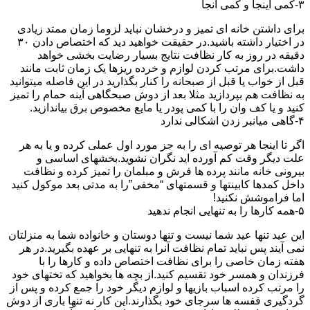
۳-کمی اینجا و کمی آنجا
برای داشتن خانه ای تمیز و درخشان نباید لزوما زمان ممتد زیادی
در اختیار داشته باشید.در حقیقت خواهید دید که اختصاص دادن ۳۰
دقیقه در روز به کار نظافت نتایج بسیار رضایت بخشی خواهد
داشت.برای مرتب کردن لوازم و خرده ریزها یک زمان ثابت مانند
قبل از خواب یا قبل از صبحانه را کنار بگذارید در این فاصله میتوانید
به نظافت هم بپردازید مثلا بعد از دوش صبحگاهی آینه حمام را تمیز
کنید و یا کف وان را با کمی پودر یا مایع مخصوص برق بیاندازید.
۴-گاهی میانبر زدن اشکالی ندارد
اگر تا اینجا هر توصیه ای را به جز مورد اول عملی کرده و یا به هر
علت دیگر وقت کم آورده اید نگران نشوید.بخشهای اساسی و
بیرونی خانه مانند پرده ها فرش و مبلمان را تمیز کرده و نظافت
داخل کمدها کابینتها و قسمتهای “مخفی”را به مدتی بعد موکول کنید
اما فراموشش نکنید!
۵-همه کارها را به تنهایی انجام ندهید
این عید تنها عید شما نیست و تنها دوستان و خانواده شما به منزلتان
نمی آیند پس نباید تمام نظافت آنرا به تنهایی بر عهده بگیرید.در هر
هفته زمان خاصی را برای نظافت اختصاص داده و کارها را با
فرزندان و همسر خود تقسیم کنید.از بچه ها بخواهید که تختهای خود
را مرتب کرده اسباب بازیها و لوازم دیگر خود را جمع کرده و پس از
گردگیری قفسه ها سرجای خود بگذارند.این کار نه تنها باری از دوش