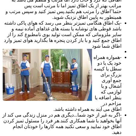
مراتب بهتر از یک اطاق تمیز اما نا مرتب است پس
حتما"اطاق را مرتب هم بکنید.پس تمیز کنید و سپس مرتب و
همینطور به پایین اطاق نزدیک شوید.
-یک اطاق هنگامی تمیزتر بنظر می رسد که هوای پاکی داشته
باشد قوطی های نوشابه یا بسته های غذاهای آماده نیمه و
سایر ملزوماتی که ممکن است تولید بوی نامطبوع کند را از
اطاق جمع کنید و با باز کردن پنجره ها بگذارید هوای تمیز وارد
اطاق شما شود
-همواره همراه
خود یک یا دو
سطل یا کیسه
بزرگ برای
جمع آوری
آشغال و یا
لوازمی که
بنظر اضافه یا
مزاحم در
اطاق می آیند به همراه داشته باشد.
-اگر به غیر از خود شما...دیگری هم در منزل زندگی می کند از
آنها بخواهید با شما همکاری کنند.هر فرد را مسئول تمیز کردن
اطاق خود نمایید و سعی نکنید همه کارها را خودتان انجام
دهید.