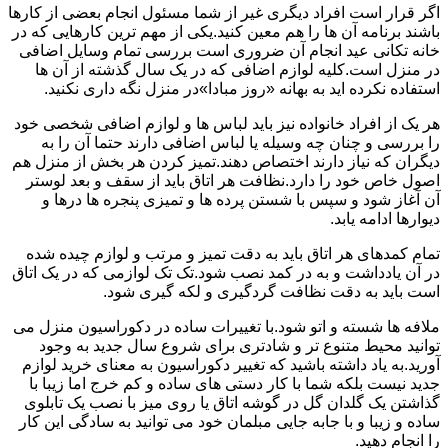
اگر قرار است افراد دیگری غیر از شما مسئول انجام بعضی از کارها
باشند برنامه آن ها را هم معین کنید.یکی از مهم ترین کارهایی که در
خانه تکانی عید انجام آن ضروری است بررسی تمام وسایل اضافی
در منزل است.کلیه لوازم اضافی که در یک سال گذشته از آن ها
استفاده نکرده اید به بهانه «روز مبادا»در منزل نگه داری نکنید.
هر یک از افراد خانواده نیز باید لباس ها و لوازم اضافی شخصی خود
را بررسی و چنان چه وسیله یا لباس اضافی دارند حتما آن را به
دیگران که نیاز دارند اختصاص دهند.تمیز کردن هر بخش از منزل هم
اصول خاص خود را دارد.نظافت هر اتاق باید از سقف و بعد لوستر
آن آغاز شود و سپس با شستن پرده ها و تمیزی پنجره ها درها و
دیوارها ادامه یابد.
تمام کمدهای هر اتاق باید به دقت تمیز و مرتب و لوازم چیده شده
در آن یادداشت و به در کمد نصب شود.تک تک لوازمی که در یک اتاق
است باید به دقت نظافت گردگیری و لکه گیری شود.
ملافه ها شسته و اتو شود.با تغییرات ساده در دکوراسیون منزل می
توانید محیط متنوع تر و شادتری برای شروع سال جدید به وجود
آورید.به یاد داشته باشید که تغییر دکوراسیون به معنای خرید لوازم
جدید نیست بلکه شما با کار دستی های ساده و کم خرج اما زیبا با
گذاشتن یک گلدان گل در گوشه اتاق یا روی میز با نصب یک تابلوی
ساده و زیبا و با جابه جایی مبلمان خود می توانید به سادگی این کار
را انجام دهید.