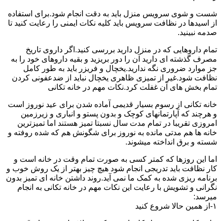
شست و شوی سرویس منزل باید به دقت انجام شود.برای استفاده
از اسیدها در نظافت سرویس باید کلیه نکات ایمنی را رعایت کنید تا
صدمه نبینید.
تمام داروهایی که در منزل دارید بررسی کنید.اگر داروی تاریخ
مصرف گذشته ای دارید آن را دور بریزید و بقیه داروهای خود را به
جز موارد ضروری نگه ندارید.یخچال و فریزر باید به طور کامل
نظافت شود.غیر از تمیزی ظاهری یخچال نباید از ضدعفونی کردن
تمام بخش های آن غفلت کرد.نکات مهم در خانه تکانی
خانه تکانی از رسوم بسیار قدیمی آماده شدن برای عید نوروز است
و هرچند که آپارتمانهای کوچک و بدون پستو و انباری و زیرزمین
امروزی تقریبا در تمام مدت سال نسبتا تمیز هستند اما تمیزترین
خانه ها هم مدتی مانده به نوروز برای شگونش هم که شده روفته و
شسته و برق انداخته میشوند.
اما این روزها که کمتر کسی به صورت تمام وقت در خانه است و
کار نظافت باید تدریجی انجام شود هیچ چیز بهتر از یک روش خوب و
برنامه ریزی شده به کمک ما نمی آید.روند داشتن خانه ای تمیز بدون
نگرانی و تشویش با رعایت این نکات مهم در خانه تکانی به انجام
میرسد:
۱-از همین حالا شروع کنید