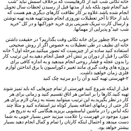
خانه تکانی شب عید از کارهاییست که برخلاف اسمش نباید “شب
عید”انجام شود بلکه باید از مدتها قبل از رسیدن لحظات سال تحویل
انجام شده باشد.علاوه بر کار نظافت کارهای دیگری هم هست که
باید از حالا تا آخر تعطیلات نوروزی انجام شوند:تهیه هدیه تهیه نوشتن
و ارسال کارت تبریک شیرینی پزی خرید خوراکیها و در کل “خرید
شب عید”و پذیرایی از مهمانها.
خوب حالا چطور برای خانه تکانی وقت بگذاریم؟ در حقیقت داشتن
خانه ای نظیف در طی تعطیلات به خصوص اگر از روش صحیحی
استفاده کنید ساده تر از چیزیست که تصور میکنید.مرحله اول؟ خانه
تکانی را قبل از دوران پر تنش آخر فصل انجام دهید.به این ترتیب کار
را بدون عجله و فشار روحی انجام میدهید و به اندازه کافی برای
پروژه های وقت گیری مانند تغییر دکوراسیون یا برق انداختن لوازم
فلزی زمان خواهید داشت.
۲-فهرستی تهیه کنید و آن را دو مرتبه چک کنید
قبل از اینکه شروع کنید فهرستی از تمام چیزهایی که باید تمیز شوند
تهیه کنید.کارها را بر اساس هر اتاق تقسیم کنید و زمانی برای هر
کار در نظر بگیرید.به این ترتیب میتوانید بسته به زمان لازم برای هر
کار حتی از زمانهای اضافه بسیار کوتاه نیز استفاده کنید و مثلا چند
تکه لباس را در ماشین لباسشویی بریزید.هنگامی که به تدریج هر
مورد موجود در فهرست را علامت میزنید حس بسیار خوبی به شما
دست میدهد و احتمال اینکه کارتان را تمام و کمال انجام دهید بسیار
بیشتر خواهد بود.