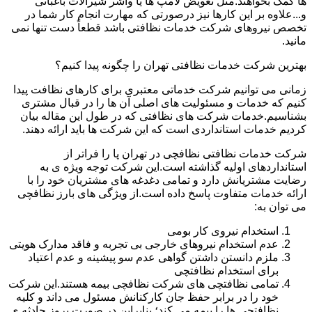
ها کمک بخواهند.مثل تعویض لامپ ها یا واشر شیرآلات باغبانی
و...علاوه بر این کارها نیز درصورتی که مهارت انجام کار شما در
تخصص نیروهای شرکت خدمات نظافتی باشد قطعاً دست تنها نمی
مانید.
بهترین شرکت خدمات نظافتی تهران را چگونه پیدا کنیم؟
زمانی می توانیم شرکت خدماتی معتبری برای کارهای نظافت پیدا
کنیم که خدمات و مسئولیت های اصلی آن ها را در قبال مشتری
بشناسیم.خدمات شرکت های نظافتی که در طول این مقاله بیان
کردیم خدمات استانداردی است که این شرکت ها باید ارائه دهند.
شرکت خدمات نظافتی نظافچی در تهران پا را فراتر از
استانداردهای اولیه گذاشته است.این شرکت توجه ویژه ی به
رضایت مشتریانش دارد و تمامی دغدغه های مشتریان خود را با
ارائه خدمات متفاوت پاسخ داده است.از ویژگی های بارز نظافچی
می توان به:
استخدام نیروی کار بومی
عدم استخدام نیروهای خارجی بی تجربه و فاقد مدارک هویتی
ملزم دانستن داشتن گواهی عدم سو پیشینه و عدم اعتیاد
برای استخدام نظافتچی
تمامی نظافتچی های شرکت نظافچی بیمه هستند.این شرکت
خود را در برابر حفظ جان کارکنانش مسئول می داند و کلیه
نظافتچی ها را بیمه می کند؛ بنابراین در صورت بروز حادثه ی