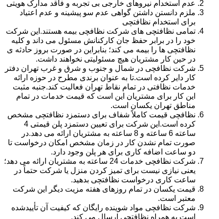
عدم استخدام نیروهای خارجی بی تجربه و فاقد مدارک هویتی
ملزم دانستن داشتن گواهی عدم سو پیشینه و عدم اعتیاد
برای استخدام نظافتچی
تمامی نظافتچی های شرکت نظافچی بیمه هستند.این شرکت
خود را در برابر حفظ جان کارکنانش مسئول می داند و کلیه
نظافتچی ها را بیمه می کند؛ بنابراین در صورت بروز حادثه ی
در حین کار مشتریان هیچ مسئولیتی نخواهند داشت.
شرکت نظافچی در شمال و جنوب و شرق و غرب تهران دفتر
کار دایر کرده است.تا به عنوان برندی مطرح در حوزه ارائه
خدمات نظافتی در تمام نقاط تهران فعالیت کند.جنبه مثبت
این کار برای مشتریان این است که قیمت خدمات در تمام
مناطق تهران یکسان است.
نظافچی قیمت کاملاً شفاف برای دستمزد نظافتچی مشخص
کرده است.این شرکت برای تعیین دستمزد پلن قیمتی 4
ساعته 6 ساعته و 8 ساعته به مشتریان ارائه می دهد.در
صورت تمام نشدن کار در زمان مشخص امکان درخواست تا
دو ساعت اضافه کاری برای هر پلن وجود دارد.
شرکت نظافچی خدمات 24 ساعته به مشتریان ارائه می دهد؛
یعنی نیازی نیست برای تمیز کردن منزل یا شرکت حتماً در
ساعت کاری درخواست نظافتچی بدهید.
قیمت یکسان در تمام روزهای هفته مزیت دیگر این شرکت
معتبر است.
شرکت نظافچی مواد شوینده رایگان که کیفیت آن تأییدشده
است به همراه نظافتچی ارسال می کند.