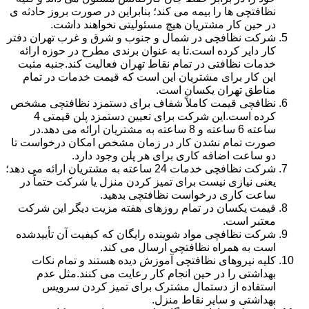
نظافتچی ها را بیمه می کند؛ بنابراین در صورت بروز حادثه ی
در حین کار مشتریان هیچ مسئولیتی نخواهند داشت.
شرکت نظافچی در شمال و جنوب و شرق و غرب تهران دفتر
کار دایر کرده است.تا به عنوان برندی مطرح در حوزه ارائه
خدمات نظافتی در تمام نقاط تهران فعالیت کند.جنبه مثبت
این کار برای مشتریان این است که قیمت خدمات در تمام
مناطق تهران یکسان است.
نظافچی قیمت کاملاً شفاف برای دستمزد نظافتچی مشخص
کرده است.این شرکت برای تعیین دستمزد پلن قیمتی 4
ساعته 6 ساعته و 8 ساعته به مشتریان ارائه می دهد.در
صورت تمام نشدن کار در زمان مشخص امکان درخواست تا
دو ساعت اضافه کاری برای هر پلن وجود دارد.
شرکت نظافچی خدمات 24 ساعته به مشتریان ارائه می دهد؛
یعنی نیازی نیست برای تمیز کردن منزل یا شرکت حتماً در
ساعت کاری درخواست نظافتچی بدهید.
قیمت یکسان در تمام روزهای هفته مزیت دیگر این شرکت
معتبر است.
شرکت نظافچی مواد شوینده رایگان که کیفیت آن تأییدشده
است به همراه نظافتچی ارسال می کند.
کلیه نیروهای نظافتچی آموزش دیده هستند و تمام نکات
بهداشتی را در حین انجام کار رعایت می کنند.مثل عدم
استفاده از دستمال مشترک برای تمیز کردن سرویس
بهداشتی و سایر نقاط منزل.