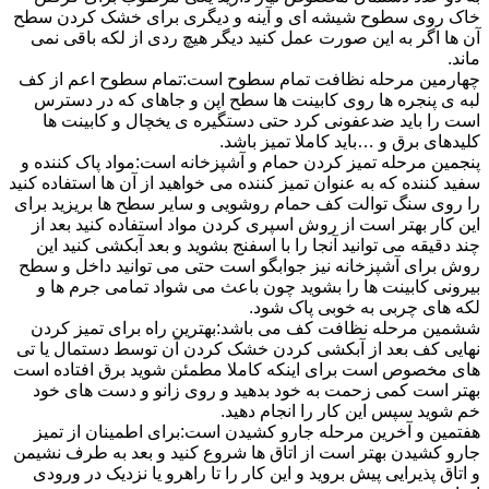
خاک روی سطوح شیشه ای و آینه و دیگری برای خشک کردن سطح
آن ها اگر به این صورت عمل کنید دیگر هیچ ردی از لکه باقی نمی
ماند.
چهارمین مرحله نظافت تمام سطوح است:تمام سطوح اعم از کف
لبه ی پنجره ها روی کابینت ها سطح اپن و جاهای که در دسترس
است را باید ضدعفونی کرد حتی دستگیره ی یخچال و کابینت ها
کلیدهای برق و …باید کاملا تمیز باشد.
پنجمین مرحله تمیز کردن حمام و آشپزخانه است:مواد پاک کننده و
سفید کننده که به عنوان تمیز کننده می خواهید از آن ها استفاده کنید
را روی سنگ توالت کف حمام روشویی و سایر سطح ها بریزید برای
این کار بهتر است از روش اسپری کردن مواد استفاده کنید بعد از
چند دقیقه می توانید آنجا را با اسفنج بشوید و بعد آبکشی کنید این
روش برای آشپزخانه نیز جوابگو است حتی می توانید داخل و سطح
بیرونی کابینت ها را بشوید چون باعث می شواد تمامی جرم ها و
لکه های چربی به خوبی پاک شود.
ششمین مرحله نظافت کف می باشد:بهترین راه برای تمیز کردن
نهایی کف بعد از آبکشی کردن خشک کردن آن توسط دستمال یا تی
های مخصوص است برای اینکه کاملا مطمئن شوید برق افتاده است
بهتر است کمی زحمت به خود بدهید و روی زانو و دست های خود
خم شوید سپس این کار را انجام دهید.
هفتمین و آخرین مرحله جارو کشیدن است:برای اطمینان از تمیز
جارو کشیدن بهتر است از اتاق ها شروع کنید و بعد به طرف نشیمن
و اتاق پذیرایی پیش بروید و این کار را تا راهرو یا نزدیک در ورودی