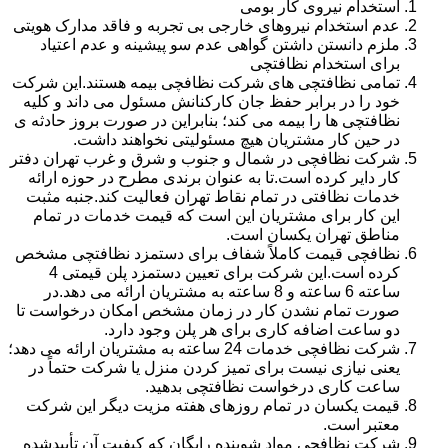
استخدام نیروی کار بومی
عدم استخدام نیروهای خارجی بی تجربه و فاقد مدارک هویتی
ملزم دانستن داشتن گواهی عدم سو پیشینه و عدم اعتیاد
برای استخدام نظافتچی
تمامی نظافتچی های شرکت نظافچی بیمه هستند.این شرکت
خود را در برابر حفظ جان کارکنانش مسئول می داند و کلیه
نظافتچی ها را بیمه می کند؛ بنابراین در صورت بروز حادثه ی
در حین کار مشتریان هیچ مسئولیتی نخواهند داشت.
شرکت نظافچی در شمال و جنوب و شرق و غرب تهران دفتر
کار دایر کرده است.تا به عنوان برندی مطرح در حوزه ارائه
خدمات نظافتی در تمام نقاط تهران فعالیت کند.جنبه مثبت
این کار برای مشتریان این است که قیمت خدمات در تمام
مناطق تهران یکسان است.
نظافچی قیمت کاملاً شفاف برای دستمزد نظافتچی مشخص
کرده است.این شرکت برای تعیین دستمزد پلن قیمتی 4
ساعته 6 ساعته و 8 ساعته به مشتریان ارائه می دهد.در
صورت تمام نشدن کار در زمان مشخص امکان درخواست تا
دو ساعت اضافه کاری برای هر پلن وجود دارد.
شرکت نظافچی خدمات 24 ساعته به مشتریان ارائه می دهد؛
یعنی نیازی نیست برای تمیز کردن منزل یا شرکت حتماً در
ساعت کاری درخواست نظافتچی بدهید.
قیمت یکسان در تمام روزهای هفته مزیت دیگر این شرکت
معتبر است.
شرکت نظافچی مواد شوینده رایگان که کیفیت آن تأییدشده