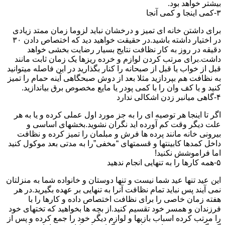
بیشتر خواهد بود.
۳-کمی اینجا و کمی آنجا
برای داشتن خانه ای تمیز و درخشان نباید لزوما زمان ممتد زیادی
در اختیار داشته باشید.در حقیقت خواهید دید که اختصاص دادن ۳۰
دقیقه در روز به کار نظافت نتایج بسیار رضایت بخشی خواهد
داشت.برای مرتب کردن لوازم و خرده ریزها یک زمان ثابت مانند
قبل از خواب یا قبل از صبحانه را کنار بگذارید در این فاصله میتوانید
به نظافت هم بپردازید مثلا بعد از دوش صبحگاهی آینه حمام را تمیز
کنید و یا کف وان را با کمی پودر یا مایع مخصوص برق بیاندازید.
۴-گاهی میانبر زدن اشکالی ندارد
اگر تا اینجا هر توصیه ای را به جز مورد اول عملی کرده و یا به هر
علت دیگر وقت کم آورده اید نگران نشوید.بخشهای اساسی و
بیرونی خانه مانند پرده ها فرش و مبلمان را تمیز کرده و نظافت
داخل کمدها کابینتها و قسمتهای “مخفی”را به مدتی بعد موکول کنید
اما فراموشش نکنید!
۵-همه کارها را به تنهایی انجام ندهید
این عید تنها عید شما نیست و تنها دوستان و خانواده شما به منزلتان
نمی آیند پس نباید تمام نظافت آنرا به تنهایی بر عهده بگیرید.در هر
هفته زمان خاصی را برای نظافت اختصاص داده و کارها را با
فرزندان و همسر خود تقسیم کنید.از بچه ها بخواهید که تختهای خود
را مرتب کرده اسباب بازیها و لوازم دیگر خود را جمع کرده و پس از