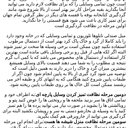
است چون تمامی وسایلی را که برای نظافت لازم دارید می توانید
آنجا بگذارید بقیه مراحل کار نیز بهتر است از بالا شروع شود مانند
گردگیری کتابخانه بوفه یا قفسه های دیگر در نظر گرفتن تمام جهان
برای تمیز کاری باعث می شود هیچ قسمتی را جا نگذارید.
اولین مرحله در نظافت گردگیری است
مبل صندلی تابلوها تلوزیون و تمامی وسایلی که در خانه وجود دارد
را باید کاملا از گرد و خاک پاک کرد بهتر است از دستمال مرطوب
استفاده نکنید چون ممکن است برخی وسیله ها سخت تر تمیز شوند
البته اگر لکه هایی از قبل رو برخی وسایل باقی مانده است بهترین
کار استفاده از دستمال های مخصوص می باشد که با کمی آب گرم
نتیجه ی مطلوب را به شما می دهند قسمت بالای وسایل همیشع
بیشترین میزان گرد و خاک را دربر دارند به همین دلیل است که
توصیه می شود گرد گیری از بالا به پایین انجام شود چون اگر از
طبقات پایین شروع کنید هنگامی که به انتهای کار و طبقه آخر می
رشسد ممکن است کل خاک ها بر روی طبقات پایین ریخته شود.
دومین مرحله نظافت تمیز کردن وسایل پارچه ای
:به اطراف خود و
تمامی اتاق ها سر بزنید ملحفه ها و روتختی ها را عوض کنید پتو و
روبالشتی ها را بشوید در صورت نیاز می توانید پرده ها را هم تمیز
کنید یا به وسیله ی بخارشو دستی به سر و رویشان بکشید البته برای
گردگیری می توانید از جاروبرقی هم کمک بگیرید.
سومین مرحله نظافت منزل شیشه ها هست
:برای انجام این مرحله
به دو عدد دستمال مخصوص نیاز دارید یکی مرطوب برای گرفتن