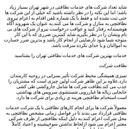
شاید تعداد شرکت های خدمات نظافتی در شهر تهران بسیار زیاد
باشد؛ اما این نکته را در نظر داشته باشید که خیلی از این شرکت ها
حتی ثبت نشده اند و فقط با یک شماره تلفن اقدام به اعزام نیروی
نظافتچی به منازل و شرکت ها می کنند.به عنوان یک شهروند آگاه
هوشمندانه رفتار کنید و عواقب درخواست نیرو از شرکت های بی
نام ونشان را در نظر بگیرید.شاید کمترین ضرری که با این کار
متوجه شما شود نارضایتی از انجام کار باشد و بدترین ضرر خسارت
به اموالتان و یا خدای نکرده سرقت باشد.
خدمات بهترین شرکت های خدمات نظافتی تهران را بشناسید
نظافت شرکت
تمیزی همیشگی محیط شرکت تأثیر بسزایی در روحیه کارمندان
دارد.علاوه بر این ظاهر شرکت اولین چیزی است که مشتریان را
جذب می کند.نظافت شرکت ها شامل جاروکشی طی کشی
جابجایی زباله ها غبارروبی شستشوی سرویس های بهداشتی
است.استخدام نظافتچی هزینه ی زیادی برای شرکت ها دارد.
معمولاً شرکت ها برای انجام کارهای نظافتی با یک شرکت خدمات
نظافتی قرارداد می بندند تا در فواصل زمانی مشخص نظافتچی به
محل شرکت اعزام کنند.به دلیل اینکه نظافتچی از طرف شرکتی
معتبر اعزام می شود ازلحاظ نداشتن سوءپیشینه و اعتیاد کاملاً