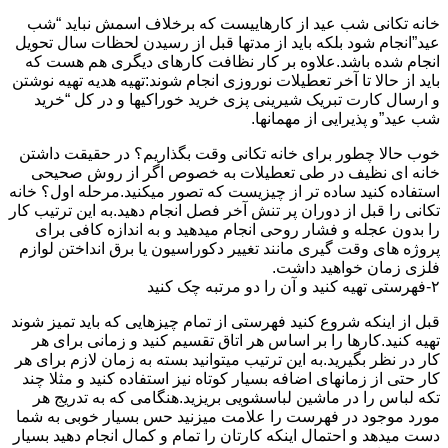
خانه تکانی شب عید از کارهاییست که برخلاف اسمش نباید “شب
عید”انجام شود بلکه باید از مدتها قبل از رسیدن لحظات سال تحویل
انجام شده باشد.علاوه بر کار نظافت کارهای دیگری هم هست که
باید از حالا تا آخر تعطیلات نوروزی انجام شوند:تهیه هدیه تهیه نوشتن
و ارسال کارت تبریک شیرینی پزی خرید خوراکیها و در کل “خرید
شب عید”و پذیرایی از مهمانها.
خوب حالا چطور برای خانه تکانی وقت بگذاریم؟ در حقیقت داشتن
خانه ای نظیف در طی تعطیلات به خصوص اگر از روش صحیحی
استفاده کنید ساده تر از چیزیست که تصور میکنید.مرحله اول؟ خانه
تکانی را قبل از دوران پر تنش آخر فصل انجام دهید.به این ترتیب کار
را بدون عجله و فشار روحی انجام میدهید و به اندازه کافی برای
پروژه های وقت گیری مانند تغییر دکوراسیون یا برق انداختن لوازم
فلزی زمان خواهید داشت.
۲-فهرستی تهیه کنید و آن را دو مرتبه چک کنید
قبل از اینکه شروع کنید فهرستی از تمام چیزهایی که باید تمیز شوند
تهیه کنید.کارها را بر اساس هر اتاق تقسیم کنید و زمانی برای هر
کار در نظر بگیرید.به این ترتیب میتوانید بسته به زمان لازم برای هر
کار حتی از زمانهای اضافه بسیار کوتاه نیز استفاده کنید و مثلا چند
تکه لباس را در ماشین لباسشویی بریزید.هنگامی که به تدریج هر
مورد موجود در فهرست را علامت میزنید حس بسیار خوبی به شما
دست میدهد و احتمال اینکه کارتان را تمام و کمال انجام دهید بسیار