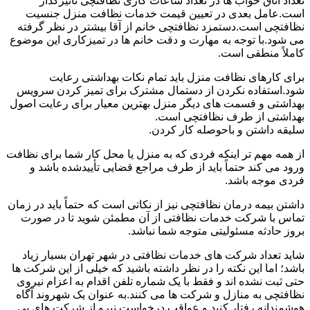
تعداد اتاق خواب ها در تعداد ساعات کاری نظافتچی تأثیرگذار
است.عامل بعدی در تعیین قیمت خدمات نظافت منزل جنسیت
نظافتچی است.دستمزد نظافتچی خانم از آقا بیشتر در نظر گرفته
می شود.با توجه به مهارت و دقت خانم ها در تمیزکاری این موضوع
کاملاً منطقی است.
برای کارهای نظافت منزل باید تمام نکات بهداشتی رعایت
شود.استفاده نکردن از دستمال مشترک برای تمیز کردن سرویس
بهداشتی و قسمت های دیگر منزل بهترین معیار برای رعایت اصول
بهداشتی از طرف نظافتچی است.
سلیقه داشتن و باحوصله کار کردن.
از همه مهم تر اینکه فردی که به منزل یا محل کار شما برای نظافت
ورود می کند حتماً باید از طرف مراجع قضایی تأییدشده باشد و
فردی موجه باشد.
داشتن بیمه درمان نظافتچی نیز از نکاتی است که حتماً باید در زمان
تماس با شرکت خدمات نظافتی از آن مطمئن شوید تا در صورت
بروز حادثه مسئولیتی متوجه شما نباشد.
شاید تعداد شرکت های خدمات نظافتی در شهر تهران بسیار زیاد
باشد؛ اما این نکته را در نظر داشته باشید که خیلی از این شرکت ها
حتی ثبت نشده اند و فقط با یک شماره تلفن اقدام به اعزام نیروی
نظافتچی به منازل و شرکت ها می کنند.به عنوان یک شهروند آگاه
هوشمندانه رفتار کنید و عواقب درخواست نیرو از شرکت های بی