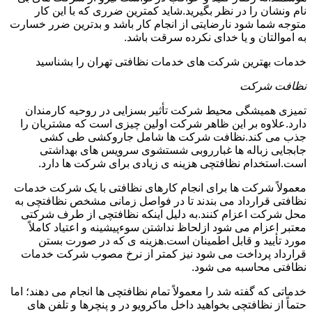
نام ونشان را در نظر بگیرید.شاید کمترین ضرری که با این کار
متوجه شما شود نارضایتی از انجام کار باشد و بدترین ضرر خسارت
به اموالتان و یا خدای نکرده سرقت باشد.
خدمات بهترین شرکت های خدمات نظافتی تهران را بشناسید
نظافت شرکت
تمیزی همیشگی محیط شرکت تأثیر بسزایی در روحیه کارمندان
دارد.علاوه بر این ظاهر شرکت اولین چیزی است که مشتریان را
جذب می کند.نظافت شرکت ها شامل جاروکشی طی کشی
جابجایی زباله ها غبارروبی شستشوی سرویس های بهداشتی
است.استخدام نظافتچی هزینه ی زیادی برای شرکت ها دارد.
معمولاً شرکت ها برای انجام کارهای نظافتی با یک شرکت خدمات
نظافتی قرارداد می بندند تا در فواصل زمانی مشخص نظافتچی به
محل شرکت اعزام کنند.به دلیل اینکه نظافتچی از طرف شرکتی
معتبر اعزام می شود ازلحاظ نداشتن سوءپیشینه و اعتیاد کاملاً
مورد تأیید و قابل اطمینان است.هزینه ی که در صورت بستن
قرارداد پرداخت می شود نیز کمتر از نرخ مصوب شرکت خدمات
نظافتی محاسبه می شود.
خدماتی که گفته شد را معمولاً تمام نظافتچی ها انجام می دهند؛ اما
حتماً از نظافتچی بخواهید داخل ماکرویو در و پنچرها و تلفن های