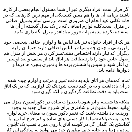
اگر قرار است افراد دیگری غیر از شما مسئول انجام بعضی از کارها
باشند برنامه آن ها را هم معین کنید.یکی از مهم ترین کارهایی که در
خانه تکانی عید انجام آن ضروری است بررسی تمام وسایل اضافی
در منزل است.کلیه لوازم اضافی که در یک سال گذشته از آن ها
استفاده نکرده اید به بهانه «روز مبادا»در منزل نگه داری نکنید.
هر یک از افراد خانواده نیز باید لباس ها و لوازم اضافی شخصی خود
را بررسی و چنان چه وسیله یا لباس اضافی دارند حتما آن را به
دیگران که نیاز دارند اختصاص دهند.تمیز کردن هر بخش از منزل هم
اصول خاص خود را دارد.نظافت هر اتاق باید از سقف و بعد لوستر
آن آغاز شود و سپس با شستن پرده ها و تمیزی پنجره ها درها و
دیوارها ادامه یابد.
تمام کمدهای هر اتاق باید به دقت تمیز و مرتب و لوازم چیده شده
در آن یادداشت و به در کمد نصب شود.تک تک لوازمی که در یک اتاق
است باید به دقت نظافت گردگیری و لکه گیری شود.
ملافه ها شسته و اتو شود.با تغییرات ساده در دکوراسیون منزل می
توانید محیط متنوع تر و شادتری برای شروع سال جدید به وجود
آورید.به یاد داشته باشید که تغییر دکوراسیون به معنای خرید لوازم
جدید نیست بلکه شما با کار دستی های ساده و کم خرج اما زیبا با
گذاشتن یک گلدان گل در گوشه اتاق یا روی میز با نصب یک تابلوی
ساده و زیبا و با جابه جایی مبلمان خود می توانید به سادگی این کار