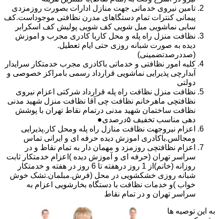
تامین نیروی خدماتی جهت منازل ادارات بصورت روزمزدی
پیمانی کنترات تمام دستگاهای مدرن نظافتی موجوداست.کف
سابی نماشویی مبل شویی کف شویی پولیش کف اسکرابر
نظافت منزل راه پله و محل کاربا کادری مجرب و اموزش
دیده به صورت شبانه روزی حتی ایام تعطیل.
(صددرصدتضمینی)
کلیه امور نظافتی و خدماتی باکادری مجرب خدمتکار سرایدار
آبدارچی پذیرایی نماشویی قرارداد رسمی بامراکز خصوصی و
دولتی
نظافت منزل نظافت راه پله قرارداد شرکتی اعزام نیروی
نظافتچی ماهرخانم نظافت چی آقا نظافت منزل شهید مدنی
نظافت ساختمان شهید مدنی درتمام نقاط تهران با پوشش
دهی مناسب تخفیف ۵درصدی●
اعزام نیروجهت نظافت منازل راه پله ومحل کار.پذیرایی
ومجالس.باکادری اموزش دیده حرفه ای و ایرانی تماس
اعزام نظافتچی روزمزد و مهمان دار به تمام نقاط و در
سراسر تهران (حرفه ای و آموزش دیده )اعزام خدمتکار ثابت
روزانه (خانم)از 1 روز درهفته تا 6 روز در هفته و خدمتکار
شبانه روزی خشکشویی در محل (فرش.مبلمان.تشک خوش
خواب )و خدمات نظافت با دستگاه بخارشویی اعزام به
سراسر تهران و در تمام نقاط
به این توصیه ها