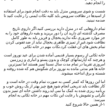
را انجام دهید.
شست و شوی سرویس منزل باید به دقت انجام شود.برای استفاده
از اسیدها در نظافت سرویس باید کلیه نکات ایمنی را رعایت کنید تا
صدمه نبینید.
تمام داروهایی که در منزل دارید بررسی کنید.اگر داروی تاریخ
مصرف گذشته ای دارید آن را دور بریزید و بقیه داروهای خود را به
جز موارد ضروری نگه ندارید.یخچال و فریزر باید به طور کامل
نظافت شود.غیر از تمیزی ظاهری یخچال نباید از ضدعفونی کردن
تمام بخش های آن غفلت کرد.نکات مهم در خانه تکانی
خانه تکانی از رسوم بسیار قدیمی آماده شدن برای عید نوروز است
و هرچند که آپارتمانهای کوچک و بدون پستو و انباری و زیرزمین
امروزی تقریبا در تمام مدت سال نسبتا تمیز هستند اما تمیزترین
خانه ها هم مدتی مانده به نوروز برای شگونش هم که شده روفته و
شسته و برق انداخته میشوند.
اما این روزها که کمتر کسی به صورت تمام وقت در خانه است و
کار نظافت باید تدریجی انجام شود هیچ چیز بهتر از یک روش خوب و
برنامه ریزی شده به کمک ما نمی آید.روند داشتن خانه ای تمیز بدون
نگرانی و تشویش با رعایت این نکات مهم در خانه تکانی به انجام
میرسد:
۱-از همین حالا شروع کنید