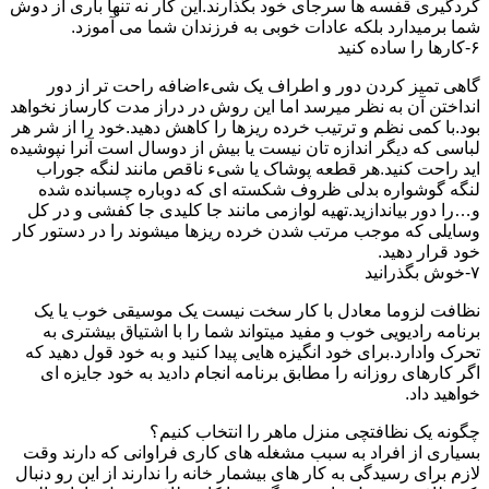
گردگیری قفسه ها سرجای خود بگذارند.این کار نه تنها باری از دوش
شما برمیدارد بلکه عادات خوبی به فرزندان شما می آموزد.
۶-کارها را ساده کنید
گاهی تمیز کردن دور و اطراف یک شیءاضافه راحت تر از دور
انداختن آن به نظر میرسد اما این روش در دراز مدت کارساز نخواهد
بود.با کمی نظم و ترتیب خرده ریزها را کاهش دهید.خود را از شر هر
لباسی که دیگر اندازه تان نیست یا بیش از دوسال است آنرا نپوشیده
اید راحت کنید.هر قطعه پوشاک یا شیء ناقص مانند لنگه جوراب
لنگه گوشواره بدلی ظروف شکسته ای که دوباره چسبانده شده
و…را دور بیاندازید.تهیه لوازمی مانند جا کلیدی جا کفشی و در کل
وسایلی که موجب مرتب شدن خرده ریزها میشوند را در دستور کار
خود قرار دهید.
۷-خوش بگذرانید
نظافت لزوما معادل با کار سخت نیست یک موسیقی خوب یا یک
برنامه رادیویی خوب و مفید میتواند شما را با اشتیاق بیشتری به
تحرک وادارد.برای خود انگیزه هایی پیدا کنید و به خود قول دهید که
اگر کارهای روزانه را مطابق برنامه انجام دادید به خود جایزه ای
خواهید داد.
چگونه یک نظافتچی منزل ماهر را انتخاب کنیم؟
بسیاری از افراد به سبب مشغله های کاری فراوانی که دارند وقت
لازم برای رسیدگی به کار های بیشمار خانه را ندارند از این رو دنبال