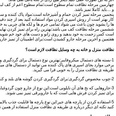
چهارمین مرحله نظافت تمام سطوح است:تمام سطوح اعم از کف لبه ی 
و …باید کاملا تمیز باشد.
پنجمین مرحله تمیز کردن حمام و آشپزخانه است:مواد پاک کننده و سفی
کار بهتر است از روش اسپری کردن مواد استفاده کنید بعد از چند دقیق
ها را بشوید چون باعث می شواد تمامی جرم ها و لکه های چربی به خ
ششمین مرحله نظافت کف می باشد:بهترین راه برای تمیز کردن نهای
است کمی زحمت به خود بدهید و روی زانو و دست های خود خم شوید سپ
هفتمین و آخرین مرحله جارو کشیدن است:برای اطمینان از تمیز جارو کش
نظافت منزل و خانه به چه وسایل نظافت لازم است؟
1-بسته های دستمال میکروفایبر:بهترین نوع دستمال برای گردگیری و
برخی موارد بجای اسپری های پاک کننده می توانید از دستمال های می
طریقه ی نظافت منزل را به خوبی فرا می گیرید.
2-چوب مخصوص گردگیری:برای گردگیری کردن گوشه های بلند و کناره هایی که دسترسی به آن سخت است استفاده می شود بهتر از در سر این چوب یک دستمال میکروفایبر وصل کنید.
3-جاروهایی که نخ های آن نایلونی است:این نوع از جارو چون گردوغبار
برای تمیز کردن فرش هایی است که با جاروبرقی تمیز نمی شوند.
5-استفاده کردن از پارچه های جیر:این نوع پارچه ها قابلیت جذب بال
کنید نکته ای دیگر درباره ی طریقه ی نظافت منزل استفاده از همین ن