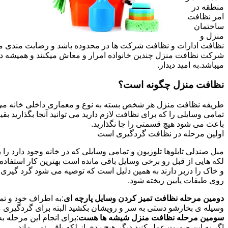
منطقه در
امر نظافت
ساختمان
منزل و
نظافت ادارات و نظافت شرکت ها در محدوده باشد و رضایت مندی مشتر
شرکت نظافت منزل چندین خانواده امرار و معاش میکنند و همیشه 
میباشد.به امید دیدار.
نظافت منزل چگونه است؟
طریقه نظافت منزل هر شخص بسته به نوع و معماری داخلی خانه می ت
تمامی وسایلی را که برای نظافت لازم دارید می توانید آنجا بگذارید ب
باعث می شود هیچ قسمتی را جا نگذارید.
اولین مرحله در نظافت گردگیری است
مبل صندلی تابلوها تلوزیون و تمامی وسایلی که در خانه وجود دارد ر
لکه هایی از قبل رو برخی وسایل باقی مانده است بهترین کار استفا
و خاک را دربر دارند به همین دلیل است که توصیه می شود گرد گیری ا
روی طبقات پایین ریخته شود.
دومین مرحله نظافت تمیز کردن وسایل پارچه ای
:به اطراف خود و تما
وسیله ی بخارشو دستی به سر و رویشان بکشید البته برای گردگیری می
سومین مرحله نظافت منزل شیشه ها هست
:برای انجام این مرحله
اگر به این صورت عمل کنید دیگر هیچ ردی از لکه باقی نمی ماند.