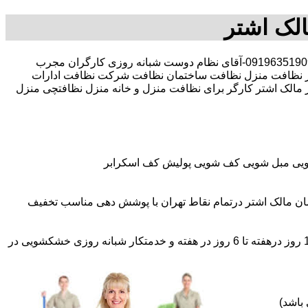
لک اشتر
30 در صد تخفیف بیمه رایگان 09196351909-آقای نظام دوست شبانه روزی کارگران مجرب
 نظافت منزل نظافت ساختمان نظافت شرکت نظافت ادارات
ر مالک اشتر کارگر برای نظافت منزل و خانه منزل نظافتچی منزل
شویی مبل شویی کف شویی پولیش کف اسکرابر
ان مالک اشتر درتمام نقاط تهران با پوشش دهی مناسب تخفیف
اعزام نظافتچی روزمزد و مهمان دار به تمام نقاط و در سراسر تهران (حرفه ای و آموزش دیده )اعزام خدمتکار ثابت روزانه (خانم)از 1 روز درهفته تا 6 روز در هفته و خدمتکار شبانه روزی خشکشویی در
باشد)