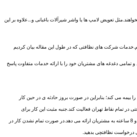
ند.مثل تعویض لامپ ها یا واشر شیرآلات باغبانی و...علاوه بر این
م.خدمات شرکت های نظافتی که در طول این مقاله بیان کردیم
و تمامی دغدغه های مشتریان خود را با ارائه خدمات متفاوت پاسخ
بیمه می کند؛ بنابراین در صورت بروز حادثه ی در حین کار
در تمام نقاط تهران فعالیت کند.جنبه مثبت این کار برای
نظافچی قیمت کاملاً شفاف برای دستمزد نظافتچی مشخص کرده است.این شرکت برای تعیین دستمزد پلن قیمتی 4 ساعته 6 ساعته و 8 ساعته به مشتریان ارائه می دهد.در صورت تمام نشدن کار در