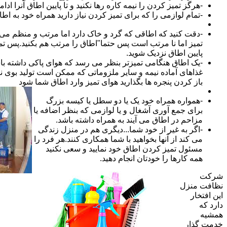
-هرگز تمیز کردن را نیمه کاره رها نکنید و تا پایین اطاق آنرا ادام
-تمام لوازمی را که برای تمیز کردن نیاز دارید همراه خود به اطا
-دقت کنید که اطاقی که گرد و خاک دارد اما مرتب و منظم می ب
تمیز اما نا مرتب است پس حتما"اطاق را مرتب هم بکنید.پس تم
پایین اطاق نزدیک شوید.
-یک اطاق هنگامی تمیزتر بنظر می رسد که هوای پاکی داشته با
غذاهای آماده نیمه و سایر ملزوماتی که ممکن است تولید بوی نام
باز کردن پنجره ها بگذارید هوای تمیز وارد اطاق شما شود
-همواره همراه خود یک یا دو سطل یا کیسه بزرگ
برای جمع آوری آشغال و یا لوازمی که بنظر اضافه یا
مزاحم در اطاق می آیند به همراه داشته باشد.
-اگر به غیر از خود شما...دیگری هم در منزل زندگی
می کند از آنها بخواهید با شما همکاری کنند.هر فرد را
مسئول تمیز کردن اطاق خود نمایید و سعی نکنید
همه کارها را خودتان انجام دهید.
شرکت
نظافت منزل
این افتخار
دارد که
همشیه
خدمت گذار